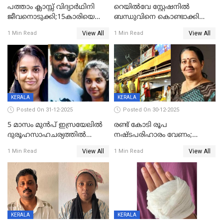
പത്താം ക്ലാസ്സ് വിദ്യാര്‍ഥിനി
റെയിൽവേ സ്റ്റേഷനിൽ
ജീവനൊടുക്കി;15കാരിയെ
ബന്ധുവിനെ കൊണ്ടാക്കി
കണ്ടെത്തിയത്
മടങ്ങുന്നതിനിടെ ടോറസ്സ്
View All
View All
1 Min Read
1 Min Read
കിടപ്പുമുറിയില്‍ തൂങ്ങി മരിച്ച
ലോറി സ്കൂട്ടറിൽ ഇടിച്ചു :
നിലയിൽ
യുവതിക്ക് ദാരുണാന്ത്യം
KERALA
KERALA
Posted On 31-12-2025
Posted On 30-12-2025
5 മാസം മുൻപ് ഇസ്രയേലിൽ
രണ്ട് കോടി രൂപ
ദുരൂഹസാഹചര്യത്തിൽ
നഷ്ടപരിഹാരം വേണം;
മരിച്ചനിലയിൽ കണ്ടെത്തിയ
ജിസിഡിഎക്ക് വക്കീൽ
View All
View All
1 Min Read
1 Min Read
മലയാളി യുവാവിന്റെ ഭാര്യയും
നോട്ടീസയച്ച് ഉമാ തോമസ്
മരിച്ചു
KERALA
KERALA