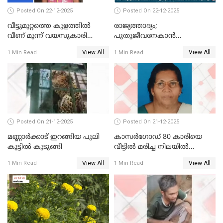
Posted On 22-12-2025
Posted On 22-12-2025
വീട്ടുമുറ്റത്തെ കുളത്തിൽ
രാജ്യത്താദ്യം;
വീണ് മൂന്ന് വയസുകാരി
പുതുജീവനേകാൻ
മരിച്ചു
ഷിബുവിന്റെ ഹൃദയം
View All
View All
1 Min Read
1 Min Read
എറണാകുളം സർക്കാർ
ജനറൽ
ആശുപത്രിയിലെത്തിച്ചു
Posted On 21-12-2025
Posted On 21-12-2025
മണ്ണാർക്കാട് ഇറങ്ങിയ പുലി
കാസർഗോഡ് 80 കാരിയെ
കൂട്ടിൽ കുടുങ്ങി
വീട്ടിൽ മരിച്ച നിലയിൽ
കണ്ടെത്തി
View All
View All
1 Min Read
1 Min Read