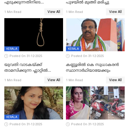
എടുക്കുന്നതിനിടെ
പുഴയിൽ മുങ്ങി മരിച്ചു
വിലങ്ങുമായി രക്ഷപ്പെട്ട
View All
View All
1 Min Read
1 Min Read
വധശ്രമക്കേസ് പ്രതി പിടിയിൽ
KERALA
KERALA
Posted On 31-12-2025
Posted On 31-12-2025
യുവതി വാടകയ്ക്ക്
കണ്ണൂരിൽ കെ സുധാകരൻ
താമസിക്കുന്ന ഫ്ലാറ്റില്‍
സ്ഥാനാർഥിയായേക്കും
തൂങ്ങിമരിച്ച നിലയില്‍;
View All
View All
1 Min Read
1 Min Read
സംഭവം കൈതപ്പൊയിലില്‍
KERALA
Posted On 31-12-2025
Posted On 31-12-2025