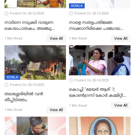
KERALA
Posted On 20-12-2025
Posted On 20-12-2025
നാടിനെ നടുക്കി ദാരുണ
നാളെ സത്യപ്രതിജ്ഞ
കൊലപാതകം; അഞ്ചു
നടക്കാനിരിക്കെ പഞ്ചായത്ത്
വയസ്സുകാരനെ 'അമ്മ
മെമ്പർ മരിച്ചു
View All
View All
1 Min Read
1 Min Read
കഴുത്തുഞെരിച്ച് കൊന്നു
KERALA
Posted On 20-12-2025
Posted On 20-12-2025
കൊച്ചി 'മേയർ ആര്' ?;
തലശ്ശേരിയിൽ വൻ
കോണ്‍ഗ്രസ് കോര്‍ കമ്മിറ്റി
തീപ്പിടിത്തം
യോഗം ചൊവ്വാഴ്ച
View All
1 Min Read
View All
1 Min Read