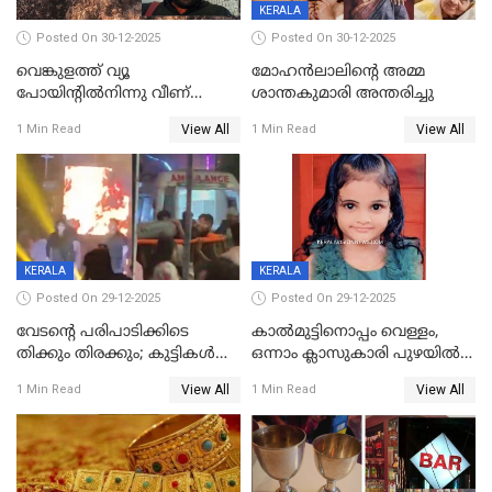
KERALA
Posted On 30-12-2025
Posted On 30-12-2025
വെങ്കുളത്ത് വ്യൂ
മോഹന്‍ലാലിന്‍റെ അമ്മ
പോയിന്റിൽനിന്നു വീണ്
ശാന്തകുമാരി അന്തരിച്ചു
യുവാവ് മരിച്ചു
View All
View All
1 Min Read
1 Min Read
KERALA
KERALA
Posted On 29-12-2025
Posted On 29-12-2025
വേടന്റെ പരിപാടിക്കിടെ
കാൽമുട്ടിനൊപ്പം വെള്ളം,
തിക്കും തിരക്കും; കുട്ടികള്‍
ഒന്നാം ക്ലാസുകാരി പുഴയിൽ
ഉള്‍പ്പെടെ നിരവധി പേര്‍ക്ക്
മുങ്ങി മരിച്ചു; ദാരുണ സംഭവം
View All
View All
1 Min Read
1 Min Read
പരിക്ക്; പാളം മറികടന്ന
കുട്ടികൾക്കൊപ്പം
യുവാവ് ട്രെയിന്‍ തട്ടി മരിച്ചു
കളിക്കുന്നതിനിടെ