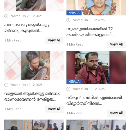
KERALA
Posted On 20-12-2025
Posted On 19-12-2025
പാലക്കാട്ടെ ആള്‍ക്കൂട്ട
സ്വത്തുതര്‍ക്കത്തില്‍ 72
മര്‍ദനം; കൂടുതല്‍
കാരിയെ തീകൊളുത്തി
അറസ്റ്റുണ്ടാവും, മര്‍ദിച്ചത് 15
View All
കൊന്നു;
2 Min Read
അംഗ സംഘമെന്ന് വിവരം
View All
1 Min Read
ക്രൂരകൊലപാതകത്തില്‍
സഹോദരിപുത്രന് ജീവപര്യന്തം
KERALA
Posted On 19-12-2025
Posted On 19-12-2025
വാളയാർ ആൾക്കൂട്ട മർദനം:
സ്കൂൾ ബസിൽ എൽകെജി
രാംനാരായണൻ നേരിട്ടത്
വിദ്യാര്‍ത്ഥിനിയെ
കൊടും ക്രൂരത; ശരീരത്തിൽ
View All
ലൈംഗികമായി ഉപദ്രവിച്ചു;
1 Min Read
നാൽപ്പതിലേറെ
View All
1 Min Read
ക്ലീനര്‍ പിടിയിൽ
മുറിവുകളെന്ന് പോസ്റ്റ്‌മോർട്ടം
റിപ്പോർട്ട്