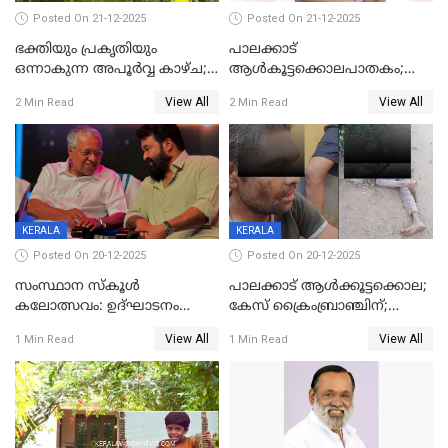
Posted On 21-12-2025
Posted On 21-12-2025
ഭക്തിയും പ്രകൃതിയും
പാലക്കാട്‌
ഒന്നാകുന്ന അപൂര്‍വ്വ കാഴ്ച;
ആൾകൂട്ടക്കൊലപാതകം;
ഭക്തർക്ക്
അന്വേഷണം
View All
View All
2 Min Read
2 Min Read
കാഴ്ചാനുഭവമൊരുക്കി
ഊർജ്ജിതമാക്കിമാക്കി
ശബരീ നന്ദനം
ക്രൈംബ്രാഞ്ച്
KERALA
KERALA
Posted On 20-12-2025
Posted On 20-12-2025
സംസ്ഥാന സ്കൂൾ
പാലക്കാട് ആൾക്കൂട്ടക്കൊല;
കലോത്സവം: ഉദ്ഘാടനം
കേസ് ക്രൈംബ്രാഞ്ചിന്;
മുഖ്യമന്ത്രി, സമാപനത്തിൽ
DYSPയുടെ നേതൃത്വത്തിൽ
View All
View All
1 Min Read
1 Min Read
മുഖ്യാതിഥിയായി
അന്വേഷിക്കും
മോഹൻലാൽ