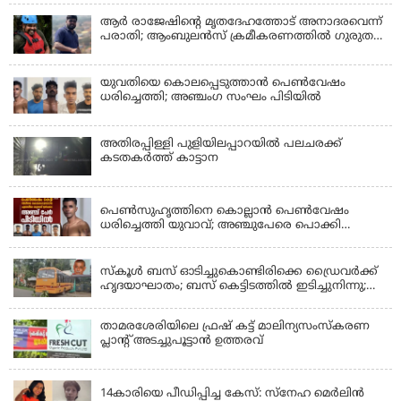
കോടതി, ജാമ്യാപേക്ഷ തള്ളി
ആര്‍ രാജേഷിന്റെ മൃതദേഹത്തോട് അനാദരവെന്ന്
പരാതി; ആംബുലന്‍സ് ക്രമീകരണത്തില്‍ ഗുരുതര
വീഴ്ച; മൃതദേഹം ചാവക്കാട് വരെ എത്തിച്ചത്
ഫ്രീസര്‍ സംവിധാനം ഇല്ലാതെയെന്നും ആരോപണം
യുവതിയെ കൊലപ്പെടുത്താൻ പെൺവേഷം
ധരിച്ചെത്തി; അഞ്ചംഗ സംഘം പിടിയിൽ
അതിരപ്പിള്ളി പുളിയിലപ്പാറയിൽ പലചരക്ക്
കടതകർത്ത് കാട്ടാന
KERALA
പെണ്‍സുഹൃത്തിനെ കൊല്ലാന്‍ പെണ്‍വേഷം
ധരിച്ചെത്തി യുവാവ്; അഞ്ചുപേരെ പൊക്കി
പൊലീസ്
KERALA
സ്കൂൾ ബസ് ഓടിച്ചുകൊണ്ടിരിക്കെ ഡ്രൈവർക്ക്
ഹൃദയാഘാതം; ബസ് കെട്ടിടത്തിൽ ഇടിച്ചുനിന്നു;
ഡ്രൈവർ മരിച്ചു, രണ്ട് കുട്ടികൾക്ക് പരിക്ക്
താമരശേരിയിലെ ഫ്രഷ് കട്ട് മാലിന്യസംസ്കരണ
പ്ലാന്റ് അടച്ചുപൂട്ടാൻ ഉത്തരവ്
KERALA
14കാരിയെ പീഡിപ്പിച്ച കേസ്: സ്നേഹ മെർലിൻ