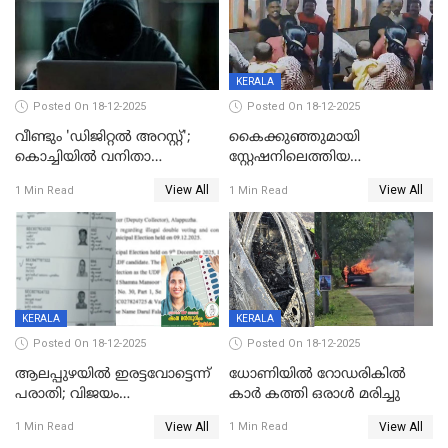
KERALA
Posted On 18-12-2025
Posted On 18-12-2025
വീണ്ടും 'ഡിജിറ്റല്‍ അറസ്റ്റ്';
കൈക്കുഞ്ഞുമായി
കൊച്ചിയില്‍ വനിതാ
സ്റ്റേഷനിലെത്തിയ
ഡോക്ടര്‍ക്ക് നഷ്ടമായത് 6.38
യുവതിയ്ക്ക് മർദ്ദനം; സിഐ
View All
View All
1 Min Read
1 Min Read
കോടി രൂപ
കരണത്തടിച്ചു; CC ടിവി
ദൃശ്യങ്ങൾ പുറത്ത്
KERALA
KERALA
Posted On 18-12-2025
Posted On 18-12-2025
ആലപ്പുഴയിൽ ഇരട്ടവോട്ടെന്ന്
ധോണിയിൽ റോഡരികിൽ
പരാതി; വിജയം
കാർ കത്തി ഒരാൾ മരിച്ചു
റദ്ദാക്കണമെന്ന് വലിയമരം
View All
View All
1 Min Read
1 Min Read
വാർഡിലെ എൽഡിഎഫ്