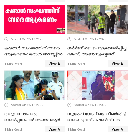
Posted On 25-12-2025
Posted On 25-12-2025
കരോള്‍ സംഘത്തിന് നേരെ
ഗര്‍ഭിണിയെ പൊള്ളലേല്‍പ്പിച്ച
ആക്രമണം; ഒരാള്‍ അറസ്റ്റില്‍
കേസ്; ആണ്‍സുഹൃത്ത്
പിടിയില്‍
View All
View All
1 Min Read
1 Min Read
Posted On 25-12-2025
Posted On 25-12-2025
തിരുവനന്തപുരം
സുരേഷ് ഗോപിയെ വിമര്‍ശിച്ച്
കോര്‍പ്പറേഷന്‍ മേയർ; ആര്‍
കോണ്‍ഗ്രസ് കൗണ്‍സിലര്‍
ശ്രീലേഖയ്ക്ക് മുൻതൂക്കം
View All
View All
1 Min Read
1 Min Read