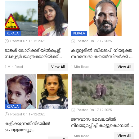
സ്ഥാനാർത്ഥി
KERALA
KERALA
Posted On 18-12-2025
Posted On 17-12-2025
ടാങ്കർ ലോറിക്കടിയിൽപ്പെട്ട്
കണ്ണൂരിൽ ബിജെപി നിയുക്ത
സ്കൂട്ടർ യാത്രക്കാരിയ്ക്ക്
നഗരസഭാ കൗൺസിലർക്ക് 36
ദാരുണാന്ത്യം; അപകടം
വർഷം തടവുശിക്ഷ
View All
View All
1 Min Read
1 Min Read
കണ്ടോത്ത് ദേശീയ പാതയിൽ
KERALA
Posted On 17-12-2025
Posted On 17-12-2025
ജനവാസ മേഖലയില്‍
കളിക്കുന്നതിനിടയിൽ
നിലയുറപ്പിച്ച് കാട്ടുകൊമ്പന്‍
പൊള്ളലേറ്റു;
പടയപ്പ
View All
ചികിത്സയിലായിരുന്ന രണ്ടാം
1 Min Read