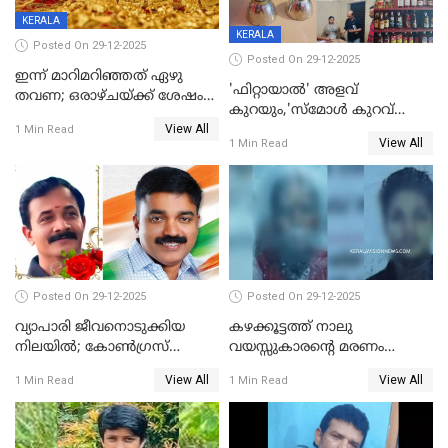
KERALA
KERALA
Posted On 29-12-2025
Posted On 29-12-2025
ഇന്ന് മാറിമറിഞ്ഞത് ഏഴു
'ഫിറ്റായാൽ' അളവ്
തവണ; ഒരാഴ്ചയ്ക്ക് ശേഷം
കുറയും,'സ്‌മോൾ കുറവ്
സ്വർണവിലയിൽ ഇടിവ്
View All
പിടികൂടി; ബാറിന് 25,000 രൂപ
1 Min Read
View All
1 Min Read
പിഴ
Posted On 29-12-2025
Posted On 29-12-2025
വ്യാപാരി ജീവനൊടുക്കിയ
കഴക്കൂട്ടത്ത് നാലു
നിലയില്‍; കോണ്‍ഗ്രസ്
വയസ്സുകാരന്റെ മരണം
കൗണ്‍സിലറുടെ
കൊലപാതകം: അമ്മയും
View All
View All
1 Min Read
1 Min Read
മാനസികപീഡനമെന്ന് കുറിപ്പ്
സുഹൃത്തും പൊലീസ്
കസ്റ്റഡിയിൽ