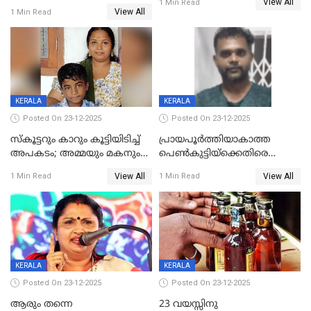
View All
ചികിത്സയിലിരുന്ന ആള്‍
1 Min Read
രൂക്ഷം
View All
1 Min Read
മരിച്ചു
KERALA
KERALA
Posted On 23-12-2025
Posted On 23-12-2025
സ്കൂട്ടറും കാറും കൂട്ടിയിടിച്ച്
പ്രായപൂർത്തിയാകാത്ത
അപകടം; അമ്മയും മകനും
പെൺകുട്ടിയ്ക്കെതിരെ
മരിച്ചു, മറ്റൊരു മകൻ
ലൈംഗികാതിക്രമം; 36കാരന്
View All
View All
1 Min Read
1 Min Read
ഗുരുതരാവസ്ഥയിൽ
59 വർഷം തടവും 90,൦൦൦ രൂപ
പിഴയും ശിക്ഷ
KERALA
KERALA
Posted On 23-12-2025
Posted On 23-12-2025
ആരും തന്നെ
23 വയസ്സിനു