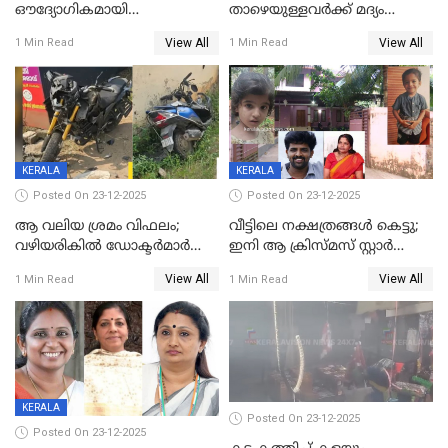
ഔദ്യോഗികമായി
താഴെയുള്ളവർക്ക് മദ്യം
അറിയിച്ചിട്ടില്ല, മേയറെ
നൽകിയതിനെതിരെ കർശന
View All
View All
1 Min Read
1 Min Read
കണ്ടെത്താൻ ഇന്ന് കോർ
നടപടി;സ്ഥാപനങ്ങൾക്കെതിരെ
കമ്മിറ്റി കൂടിയില്ല';
രണ്ട് കേസുകൾ
അതൃപ്തിയുമായി ദീപ്തി മേരി
വർഗീസ്
KERALA
KERALA
Posted On 23-12-2025
Posted On 23-12-2025
ആ വലിയ ശ്രമം വിഫലം;
വീട്ടിലെ നക്ഷത്രങ്ങൾ കെട്ടു;
വഴിയരികില്‍ ‌ഡോക്ടര്‍മാര്‍
ഇനി ആ ക്രിസ്മസ് സ്റ്റാർ
ശസ്ത്രക്രിയ നടത്തിയ ലിനു
മാത്രം; പൈതങ്ങൾക്ക്
View All
View All
1 Min Read
1 Min Read
മരണത്തിന് കീഴടങ്ങി
വേണ്ടിയുള്ള
പിടിവലിക്കിടയിൽ
അപ്പൂപ്പനെതിരെ പോക്സോ
കേസ് ഒടുവിൽ 4 ജീവനുകൾ
പൊലിഞ്ഞു
KERALA
Posted On 23-12-2025
Posted On 23-12-2025