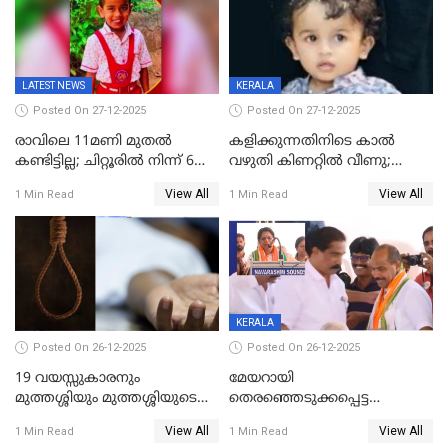
LATEST NEWS
KERALA
Posted On 27-12-2025
Posted On 27-12-2025
രാവിലെ 11മണി മുതൽ
കളിക്കുന്നതിനിടെ കാൽ
കണ്ടിട്ടില്ല; ചിറ്റൂരിൽ നിന്ന് 6
വഴുതി കിണറ്റിൽ വീണു;
വയസ്സുകാരനെ കാണാതായി
ഒന്നര വയസ്സുകാരന്
View All
View All
1 Min Read
1 Min Read
ദാരുണാന്ത്യം
KERALA
Posted On 26-12-2025
Posted On 26-12-2025
19 വയസ്സുകാരനും
മേയറായി
മുത്തശ്ശിയും മുത്തശ്ശിയുടെ
തെരഞ്ഞെടുക്കപ്പെട്ട
സഹോദരിയും വീട്ടിൽ തൂങ്ങി
ശേഷമുള്ള പി ഇന്ദിരയുടെ
View All
View All
1 Min Read
1 Min Read
മരിച്ചനിലയിൽ
ആദ്യ വോട്ട് അസാധു; കണ്ണൂർ