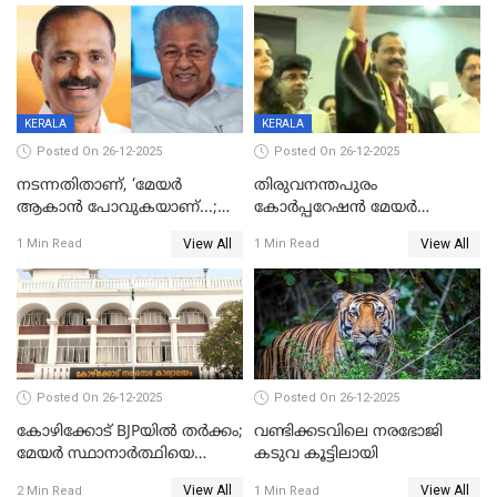
ഡെപ്യൂട്ടി മേയർ സ്ഥാനത്ത്
താഹിറിന് വിജയം
KERALA
KERALA
Posted On 26-12-2025
Posted On 26-12-2025
നടന്നതിതാണ്, ‘മേയർ
തിരുവനന്തപുരം
ആകാൻ പോവുകയാണ്...;
കോര്‍പ്പറേഷന്‍ മേയര്‍
ആവട്ടെ, അഭിനന്ദനങ്ങൾ’;
തെരഞ്ഞെടുപ്പ്; സിപിഐഎം
View All
View All
1 Min Read
1 Min Read
മുഖ്യമന്ത്രിയുടെ ഓഫീസ്
ഹൈക്കോടതിയിലേക്ക്;
തന്നെ വിശദീകരിയ്ക്കുന്നു;
സത്യപ്രതിജ്ഞ ചടങ്ങില്‍
സത്യമിതാണ്
ചട്ടലംഘനമെന്ന് പാർട്ടി
Posted On 26-12-2025
Posted On 26-12-2025
കോഴിക്കോട് BJPയിൽ തർക്കം;
വണ്ടിക്കടവിലെ നരഭോജി
മേയർ സ്ഥാനാർത്ഥിയെ
കടുവ കൂട്ടിലായി
പരസ്യമായി പ്രഖ്യാപിച്ചില്ല
View All
View All
2 Min Read
1 Min Read