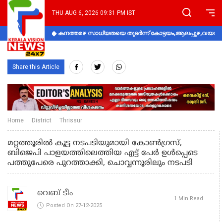
THU AUG 6, 2026 09:31 PM IST
കനത്തമഴ സാധ്യതയെ തുടർന്ന് കോട്ടയം,ആലപ്പുഴ,വയനാട്
Share this Article
Home
District
Thrissur
മറ്റത്തൂരിൽ കൂട്ട നടപടിയുമായി കോണ്‍ഗ്രസ്,
ബിജെപി പാളയത്തിലെത്തിയ എട്ട് പേര്‍ ഉള്‍പ്പെടെ
പത്തുപേരെ പുറത്താക്കി, ചൊവ്വന്നൂരിലും നടപടി
വെബ് ടീം
1 Min Read
Posted On 27-12-2025