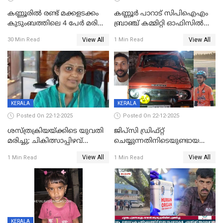
കണ്ണൂരിൽ രണ്ട് മക്കളടക്കം
കണ്ണൂർ പാറാട് സിപിഐഎം
കുടുംബത്തിലെ 4 പേർ മരിച്ച
ബ്രാഞ്ച് കമ്മിറ്റി ഓഫിസിൽ
നിലയിൽ
തീയിട്ടു; നേതാക്കളുടെ
View All
View All
30 Min Read
1 Min Read
ചിത്രങ്ങളടക്കം കത്തിയ
നിലയിൽ
KERALA
KERALA
Posted On 22-12-2025
Posted On 22-12-2025
ശസ്ത്രക്രിയയ്‌ക്കിടെ യുവതി
ജിപ്സി ഡ്രിഫ്റ്റ്
മരിച്ചു; ചികിത്സാപ്പിഴവ്
ചെയ്യുന്നതിനിടെയുണ്ടായ
ആരോപിച്ച് ബന്ധുക്കൾ;
അപകടം; 14 വയസുകാരന്
View All
View All
1 Min Read
1 Min Read
സംഭവം മാവേലിക്കരയിൽ
ദാരുണാന്ത്യം; ജീപ്സി
ഓടിച്ചയാൾ അറസ്റ്റിൽ.
KERALA