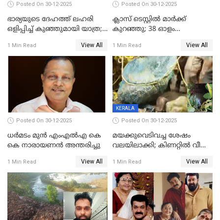
Posted On 30-12-2025
Posted On 30-12-2025
ഭാര്യയുടെ ദേഹത്ത് ലഹരി
ക്ലാസ് ടെസ്റ്റിൽ മാർക്ക്
ഒളിപ്പിച്ച് കുഞ്ഞുമായി യാത്ര;
കുറഞ്ഞു; 38 ഓളം
ഓട്ടോ വളഞ്ഞ് ദമ്പതികളെ
വിദ്യാർഥികളെ ട്യൂഷൻ
View All
View All
1 Min Read
1 Min Read
പിടികൂടി പൊലീസ്
സെന്ററിലെ അധ്യാപകന്‍
മർദിച്ചതായി പരാതി
KERALA
Posted On 30-12-2025
Posted On 30-12-2025
ധർമടം മുൻ എംഎല്‍എ കെ
മയക്കുവെടിവച്ച ശേഷം
കെ നാരായണന്‍ അന്തരിച്ചു
വലയിലാക്കി; കിണറ്റിൽ വീണ
കടുവയെ പുറത്തെത്തിച്ചു
View All
View All
1 Min Read
1 Min Read