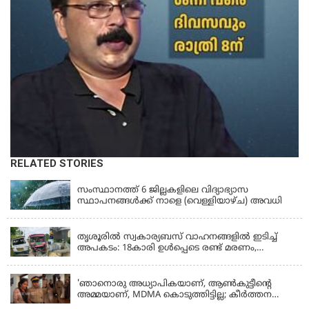
RELATED STORIES
KERALA
സംസ്ഥാനത്ത് 6 ജില്ലകളിലെ വിദ്യാഭ്യാസ
സ്ഥാപനങ്ങൾക്ക് നാളെ (വെള്ളിയാഴ്ച) അവധി
KERALA
തൃശൂരിൽ സ്വകാര്യബസ് വാഹനങ്ങളില്‍ ഇടിച്ച്
അപകടം: 18കാരി ഉൾപ്പെടെ രണ്ട് മരണം,
പത്തോളം പേർക്ക് പരിക്ക്
KERALA
'ഞാനൊരു അധ്യാപികയാണ്, ആണ്‍കുട്ടീന്റെ
അമ്മയാണ്‌, MDMA കൊടുത്തിട്ടില്ല; കീർത്തന
മാധ്യമങ്ങളോട്; പൊലീസ് കസ്റ്റഡിയിൽ വിട്ട്