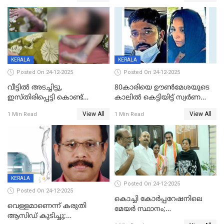
KERALA
KERALA
Posted On 24-12-2025
Posted On 24-12-2025
വീട്ടിൽ അടച്ചിട്ടു,
80കാരിയെ ഊൺമേശയുടെ
ഇസ്തിരിപ്പെട്ടി കൊണ്ട്
കാലിൽ കെട്ടിയിട്ട് സ്വർണവും
പൊള്ളിച്ചു; 8 മാസം
പണവും കവർന്നു;
View All
View All
1 Min Read
1 Min Read
ഗർഭിണിയായ യുവതിക്ക് ക്രൂര
കൊച്ചുമകനും സുഹൃത്തും
മർദനം
അറസ്റ്റിൽ
KERALA
Posted On 24-12-2025
Posted On 24-12-2025
കൊച്ചി കോര്‍പ്പറേഷനിലെ
വെള്ളമാണെന്ന് കരുതി
മേയര്‍ സ്ഥാനം;
ആസിഡ് കുടിച്ചു;
കോണ്‍ഗ്രസില്‍ അതൃപതി