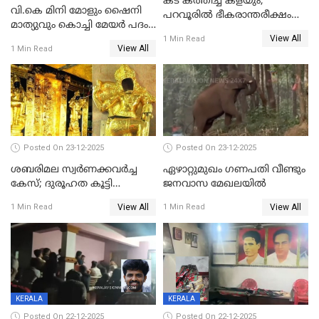
കട കത്തിച്ച് കളയും,
വി.കെ മിനി മോളും ഷൈനി
പറവൂരില്‍ ഭീകരാന്തരീക്ഷം
മാത്യുവും കൊച്ചി മേയർ പദം
സൃഷ്ടിച്ച് കുട്ടി ലഹരിസംഘം
View All
പങ്കിടും; ദീപ്തി മേരി വർഗീസ്
1 Min Read
View All
1 Min Read
മേയറാകില്ല
Posted On 23-12-2025
Posted On 23-12-2025
ശബരിമല സ്വര്‍ണക്കവര്‍ച്ച
ഏഴാറ്റുമുഖം ഗണപതി വീണ്ടും
കേസ്; ദുരൂഹത കൂട്ടി
ജനവാസ മേഖലയിൽ
വിദേശവ്യവസായിയുടെ മൊഴി
View All
View All
1 Min Read
1 Min Read
KERALA
KERALA
Posted On 22-12-2025
Posted On 22-12-2025