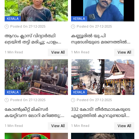
KERALA
KERALA
Posted On 27-12-2025
Posted On 27-12-2025
ആറാം ക്ലാസ് വിദ്യാർത്ഥി
കണ്ണൂരിൽ യു.പി
ട്രെയിൻ തട്ടി മരിച്ചു; പാളം
സ്വദേശിയുടെ മരണത്തിൽ
മുറിച്ചുകടക്കുന്നതിനിടെ
അഞ്ചംഗ സംഘത്തിനെതിരെ
View All
View All
1 Min Read
1 Min Read
അപകടം മലപ്പുറത്ത്
കേസ്; തർക്കമുണ്ടായത്
ഫേഷ്യലിന് 300 രൂപ
ആവശ്യപ്പെട്ടതിനെച്ചൊല്ലി
KERALA
KERALA
Posted On 27-12-2025
Posted On 27-12-2025
കോണ്‍ക്രീറ്റ് മിക്‌സര്‍
332 കോടി! തീർത്ഥാടകരുടെ
കയറ്റിവന്ന ലോറി മറിഞ്ഞു;
എണ്ണത്തിൽ കുറവുണ്ടായിട്ടും
രണ്ടുപേര്‍ക്ക് ദാരുണാന്ത്യം;
ശബരിമലയിൽ വരുമാനം
View All
View All
1 Min Read
1 Min Read
അപകടം കണ്ണൂരിൽ
കുതിച്ചുയരുന്നു