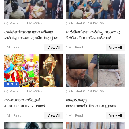
Posted On 19-12-2025
Posted On 19-12-2025
ഗര്‍ഭിണിയായ യുവതിയെ
ഗര്‍ഭിണിയെ മർദിച്ച സംഭവം;
മര്‍ദിച്ച സംഭവം; ജിസ്‌ട്രേറ്റ് തല
SHOക്ക് സസ്പെൻഷൻ
അന്വേഷണം വേണമെന്ന്
View All
View All
1 Min Read
1 Min Read
യുവതി
KERALA
Posted On 18-12-2025
Posted On 18-12-2025
സംസ്ഥാന സ്കൂൾ
ആൾക്കൂട്ട
കലോത്സവം: പന്തൽ
മർദനത്തിനിരയായ ഇതര
കാൽനാട്ടൽ 20 ന്
സംസ്ഥാന തൊഴിലാളി മരിച്ചു;
View All
View All
1 Min Read
1 Min Read
നടുക്കുന്ന സംഭവം
വാളയാറിൽ