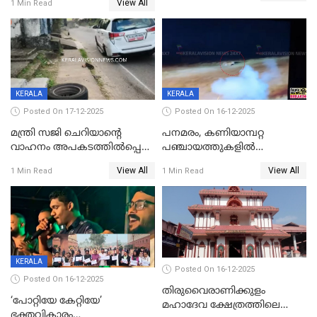
View All
1 Min Read
ക്ലാസ് വിദ്യാർത്ഥിനി മരിച്ചു
KERALA
KERALA
Posted On 17-12-2025
Posted On 16-12-2025
മന്ത്രി സജി ചെറിയാന്റെ
പനമരം, കണിയാമ്പറ്റ
വാഹനം അപകടത്തിൽപ്പെട്ടു;
പഞ്ചായത്തുകളിൽ
മന്ത്രിയും സംഘവും
ബുധനാഴ്ച വിദ്യാഭ്യാസ
View All
View All
1 Min Read
1 Min Read
രക്ഷപ്പെട്ടത് തലനാരിടയ്ക്ക്
സ്ഥാപനങ്ങൾക്ക് അവധി
KERALA
Posted On 16-12-2025
Posted On 16-12-2025
തിരുവൈരാണിക്കുളം
‘പോറ്റിയേ കേറ്റിയേ’
മഹാദേവ ക്ഷേത്രത്തിലെ
ഭക്തവികാരം