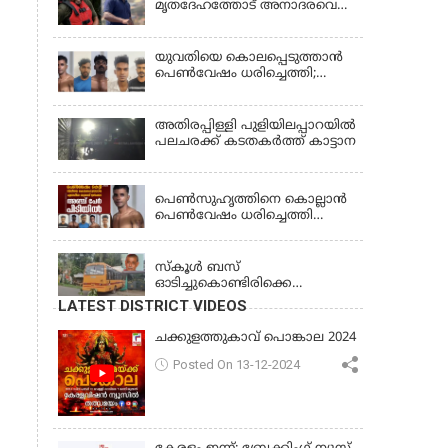
മൃതദേഹത്തോട് അനാദരവെന്ന്
ജാമ്യാപേക്ഷ തള്ളി
പരാതി; ആംബുലന്‍സ്
ക്രമീകരണത്തില്‍ ഗുരുതര
വീഴ്ച; മൃതദേഹം ചാവക്കാട്
യുവതിയെ കൊലപ്പെടുത്താൻ
വരെ എത്തിച്ചത് ഫ്രീസര്‍
പെൺവേഷം ധരിച്ചെത്തി;
സംവിധാനം ഇല്ലാതെയെന്നും
അഞ്ചംഗ സംഘം പിടിയിൽ
ആരോപണം
അതിരപ്പിള്ളി പുളിയിലപ്പാറയിൽ
പലചരക്ക് കടതകർത്ത് കാട്ടാന
KERALA
പെണ്‍സുഹൃത്തിനെ കൊല്ലാന്‍
പെണ്‍വേഷം ധരിച്ചെത്തി
യുവാവ്; അഞ്ചുപേരെ പൊക്കി
KERALA
പൊലീസ്
സ്കൂൾ ബസ്
ഓടിച്ചുകൊണ്ടിരിക്കെ
ഡ്രൈവർക്ക് ഹൃദയാഘാതം;
LATEST DISTRICT VIDEOS
ബസ് കെട്ടിടത്തിൽ ഇടിച്ചുനിന്നു;
ഡ്രൈവർ മരിച്ചു, രണ്ട്
ചക്കുളത്തുകാവ് പൊങ്കാല 2024
കുട്ടികൾക്ക് പരിക്ക്
Posted On 13-12-2024