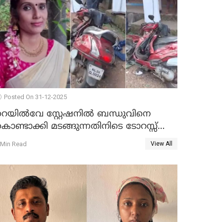
Posted On 31-12-2025
റെയിൽവേ സ്റ്റേഷനിൽ ബന്ധുവിനെ
ൊണ്ടാക്കി മടങ്ങുന്നതിനിടെ ടോറസ്സ്
ോറി സ്കൂട്ടറിൽ ഇടിച്ചു : യുവതിക്ക്
 Min Read
View All
ാരുണാന്ത്യം