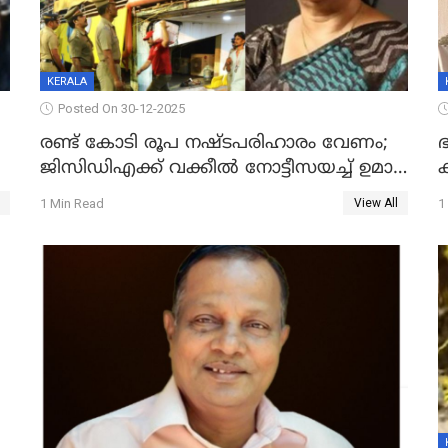
KERALA
Posted On 30-12-2025
രണ്ട് കോടി രൂപ നഷ്ടപരിഹാരം വേണം;
ഭ
ജിസിഡിഎക്ക് വക്കീൽ നോട്ടീസയച്ച് ഉമാ
തോമസ്
1 Min Read
1
View All