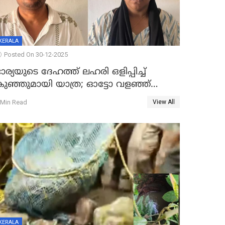
KERALA
Posted On 30-12-2025
ാര്യയുടെ ദേഹത്ത് ലഹരി ഒളിപ്പിച്ച്
കുഞ്ഞുമായി യാത്ര; ഓട്ടോ വളഞ്ഞ്
ദമ്പതികളെ പിടികൂടി പൊലീസ്
 Min Read
View All
KERALA