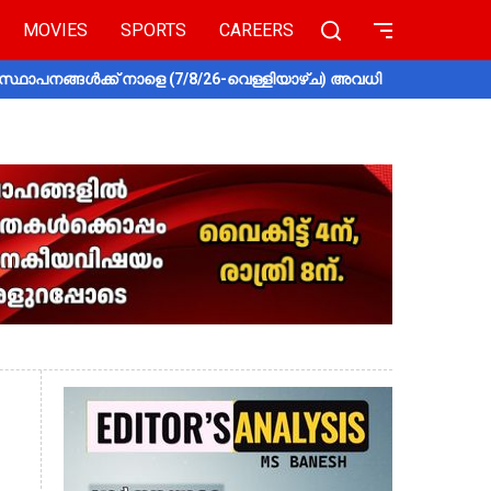
MOVIES
SPORTS
CAREERS
സ്ഥാപനങ്ങൾക്ക് നാളെ (7/8/26-വെള്ളിയാഴ്ച) അവധി
തൃശൂരിൽ