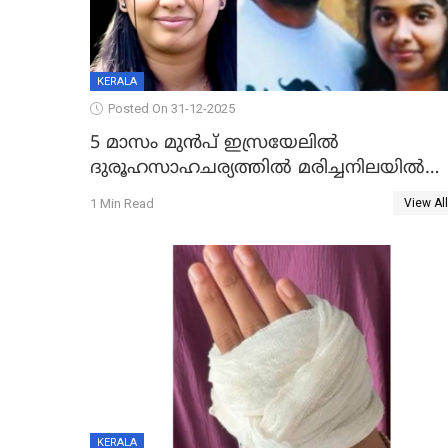
KERALA
Posted On 31-12-2025
5 മാസം മുൻപ് ഇസ്രയേലിൽ
ദുരൂഹസാഹചര്യത്തിൽ മരിച്ചനിലയിൽ
കണ്ടെത്തിയ മലയാളി യുവാവിന്റെ
1 Min Read
View All
ഭാര്യയും മരിച്ചു
KERALA