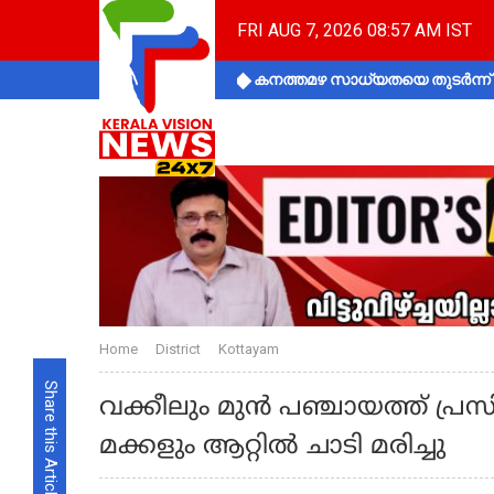
FRI AUG 7, 2026 08:57 AM IST
കനത്തമഴ സാധ്യതയെ തുടർന്ന് ക
Home
District
Kottayam
Share this Article
വക്കീലും മുൻ പഞ്ചായത്ത് പ്ര
മക്കളും ആറ്റിൽ ചാടി മരിച്ചു