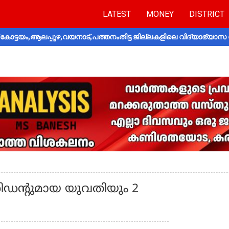
LATEST
MONEY
DISTRICT
ോട്ടയം,ആലപ്പുഴ,വയനാട്,പത്തനംതിട്ട ജില്ലകളിലെ വിദ്യാഭ്യാസ 
സിഡന്റുമായ യുവതിയും 2