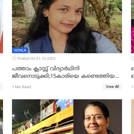
KERALA
Posted On 31-12-2025
പത്താം ക്ലാസ്സ് വിദ്യാര്‍ഥിനി
ജീവനൊടുക്കി;15കാരിയെ കണ്ടെത്തിയത്
ക
കിടപ്പുമുറിയില്‍ തൂങ്ങി മരിച്ച നിലയിൽ
ല
1 Min Read
1
View All
ദ