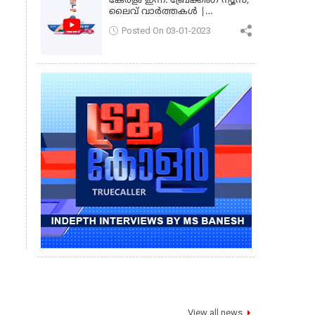
കേരളം ഇന്ന്: ബ്രേക്കിംഗ് ന്യൂസ്,
ലൈവ് വാർത്തകൾ |
കേരളവിഷൻ ന്യൂസ്
Posted On 03-01-2023
View all news