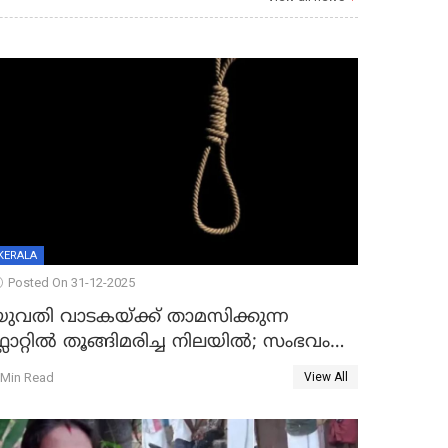
KERALA
Posted On 31-12-2025
യുവതി വാടകയ്ക്ക് താമസിക്കുന്ന
്ലാറ്റില്‍ തൂങ്ങിമരിച്ച നിലയില്‍; സംഭവം
കൈതപ്പൊയിലില്‍
 Min Read
View All