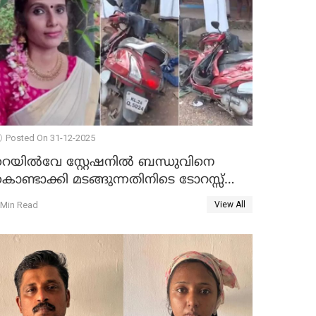
Posted On 31-12-2025
റെയിൽവേ സ്റ്റേഷനിൽ ബന്ധുവിനെ
ൊണ്ടാക്കി മടങ്ങുന്നതിനിടെ ടോറസ്സ്
ോറി സ്കൂട്ടറിൽ ഇടിച്ചു : യുവതിക്ക്
 Min Read
View All
ാരുണാന്ത്യം