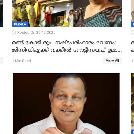
KERALA
Posted On 30-12-2025
രണ്ട് കോടി രൂപ നഷ്ടപരിഹാരം വേണം;
ഭ
ജിസിഡിഎക്ക് വക്കീൽ നോട്ടീസയച്ച് ഉമാ
തോമസ്
1 Min Read
1
View All