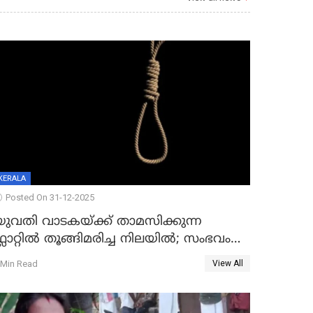
KERALA
Posted On 31-12-2025
യുവതി വാടകയ്ക്ക് താമസിക്കുന്ന
്ലാറ്റില്‍ തൂങ്ങിമരിച്ച നിലയില്‍; സംഭവം
കൈതപ്പൊയിലില്‍
 Min Read
View All