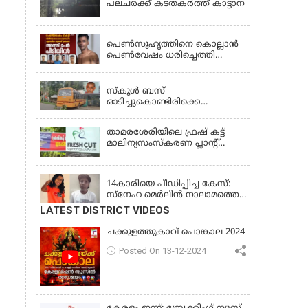
പലചരക്ക് കടതകർത്ത് കാട്ടാന
KERALA
പെണ്‍സുഹൃത്തിനെ കൊല്ലാന്‍
പെണ്‍വേഷം ധരിച്ചെത്തി
യുവാവ്; അഞ്ചുപേരെ പൊക്കി
KERALA
പൊലീസ്
സ്കൂൾ ബസ്
ഓടിച്ചുകൊണ്ടിരിക്കെ
ഡ്രൈവർക്ക് ഹൃദയാഘാതം;
ബസ് കെട്ടിടത്തിൽ ഇടിച്ചുനിന്നു;
താമരശേരിയിലെ ഫ്രഷ് കട്ട്
ഡ്രൈവർ മരിച്ചു, രണ്ട്
മാലിന്യസംസ്കരണ പ്ലാന്റ്
കുട്ടികൾക്ക് പരിക്ക്
അടച്ചുപൂട്ടാൻ ഉത്തരവ്
KERALA
14കാരിയെ പീഡിപ്പിച്ച കേസ്:
സ്നേഹ മെർലിൻ നാലാമത്തെ
പോക്‌സോ കേസിൽ
LATEST DISTRICT VIDEOS
അറസ്റ്റിലായി
ചക്കുളത്തുകാവ് പൊങ്കാല 2024
Posted On 13-12-2024