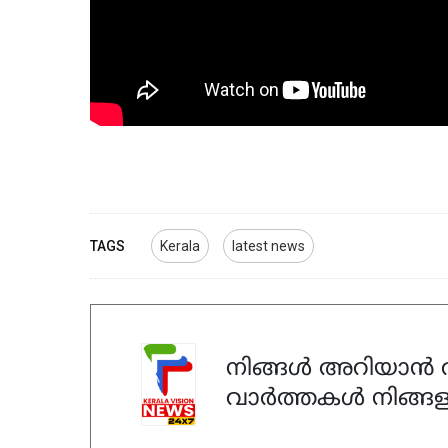
TAGS
Kerala
latest news
നിങ്ങൾ അറിയാൻ ആ
വാർത്തകൾ നിങ്ങള