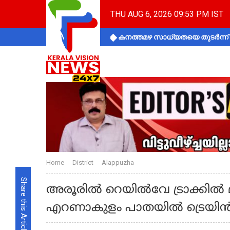
THU AUG 6, 2026 09:53 PM IST
കനത്തമഴ സാധ്യതയെ തുടർന്ന് ക
Home
District
Alappuzha
Share this Article
അരൂരിൽ റെയിൽവേ ട്രാക്കിൽ 
എറണാകുളം പാതയിൽ ട്രെയിൻ ഗ