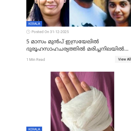
KERALA
Posted On 31-12-2025
5 മാസം മുൻപ് ഇസ്രയേലിൽ
ദുരൂഹസാഹചര്യത്തിൽ മരിച്ചനിലയിൽ
കണ്ടെത്തിയ മലയാളി യുവാവിന്റെ
1 Min Read
View All
ഭാര്യയും മരിച്ചു
KERALA