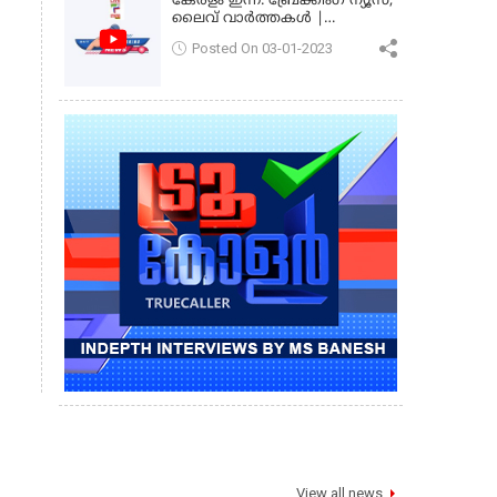
കേരളം ഇന്ന്: ബ്രേക്കിംഗ് ന്യൂസ്,
ലൈവ് വാർത്തകൾ |
കേരളവിഷൻ ന്യൂസ്
Posted On 03-01-2023
View all news