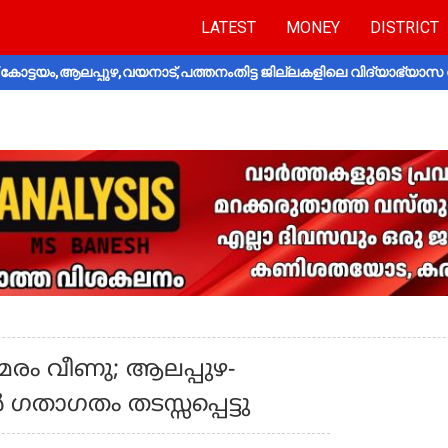
LATEST
MONEY
DISTRICT
ോട്ടയം,ആലപ്പുഴ,വയനാട്,പത്തനംതിട്ട ജില്ലകളിലെ വിദ്യാഭ്യാസ 
മരം വീണു; ആലപ്പുഴ-
താഗതം തടസ്സപ്പെട്ടു