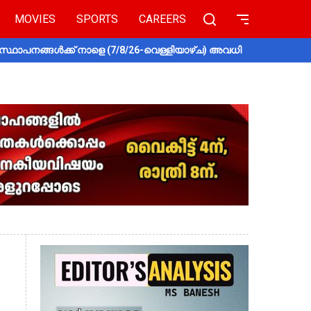
MOVIES
SPORTS
CAREERS
സ്ഥാപനങ്ങൾക്ക് നാളെ (7/8/26-വെള്ളിയാഴ്ച) അവധി
തൃശൂരിൽ