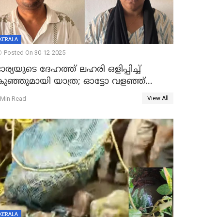
KERALA
Posted On 30-12-2025
ാര്യയുടെ ദേഹത്ത് ലഹരി ഒളിപ്പിച്ച്
കുഞ്ഞുമായി യാത്ര; ഓട്ടോ വളഞ്ഞ്
ദമ്പതികളെ പിടികൂടി പൊലീസ്
 Min Read
View All
KERALA