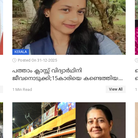
KERALA
Posted On 31-12-2025
പത്താം ക്ലാസ്സ് വിദ്യാര്‍ഥിനി
ജീവനൊടുക്കി;15കാരിയെ കണ്ടെത്തിയത്
ക
കിടപ്പുമുറിയില്‍ തൂങ്ങി മരിച്ച നിലയിൽ
ല
1 Min Read
1
View All
ദ