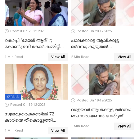
Posted On 20-12-2025
Posted On 20-12-2025
കൊച്ചി 'മേയർ ആര്' ?;
പാലക്കാട്ടെ ആള്‍ക്കൂട്ട
കോണ്‍ഗ്രസ് കോര്‍ കമ്മിറ്റി
മര്‍ദനം; കൂടുതല്‍
യോഗം ചൊവ്വാഴ്ച
അറസ്റ്റുണ്ടാവും, മര്‍ദിച്ചത് 15
View All
View All
1 Min Read
2 Min Read
അംഗ സംഘമെന്ന് വിവരം
KERALA
Posted On 19-12-2025
Posted On 19-12-2025
വാളയാർ ആൾക്കൂട്ട മർദനം:
സ്വത്തുതര്‍ക്കത്തില്‍ 72
രാംനാരായണൻ നേരിട്ടത്
കാരിയെ തീകൊളുത്തി
കൊടും ക്രൂരത; ശരീരത്തിൽ
View All
കൊന്നു;
1 Min Read
നാൽപ്പതിലേറെ
View All
1 Min Read
ക്രൂരകൊലപാതകത്തില്‍
മുറിവുകളെന്ന് പോസ്റ്റ്‌മോർട്ടം