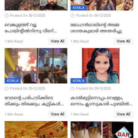
KERALA
Posted On 30-12-2025
Posted On 30-12-2025
വെങ്കുളത്ത് വ്യൂ
മോഹന്‍ലാലിന്‍റെ അമ്മ
പോയിന്റിൽനിന്നു വീണ്
ശാന്തകുമാരി അന്തരിച്ചു
യുവാവ് മരിച്ചു
View All
View All
1 Min Read
1 Min Read
KERALA
KERALA
Posted On 29-12-2025
Posted On 29-12-2025
വേടന്റെ പരിപാടിക്കിടെ
കാൽമുട്ടിനൊപ്പം വെള്ളം,
തിക്കും തിരക്കും; കുട്ടികള്‍
ഒന്നാം ക്ലാസുകാരി പുഴയിൽ
ഉള്‍പ്പെടെ നിരവധി പേര്‍ക്ക്
മുങ്ങി മരിച്ചു; ദാരുണ സംഭവം
View All
View All
1 Min Read
1 Min Read
പരിക്ക്; പാളം മറികടന്ന
കുട്ടികൾക്കൊപ്പം
യുവാവ് ട്രെയിന്‍ തട്ടി മരിച്ചു
കളിക്കുന്നതിനിടെ