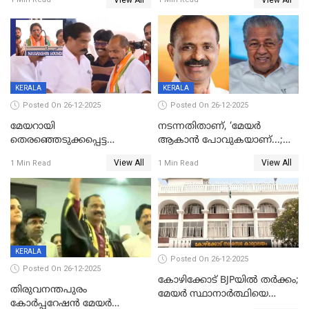
ദാരുണാന്ത്യം
മരിച്ചനിലയിൽ
KERALA
KERALA
Posted On 26-12-2025
Posted On 26-12-2025
മേയറായി
നടന്നതിതാണ്, ‘മേയർ
തെരഞ്ഞെടുക്കപ്പെട്ട
ആകാൻ പോവുകയാണ്...;
ശേഷമുള്ള പി ഇന്ദിരയുടെ
ആവട്ടെ, അഭിനന്ദനങ്ങൾ’;
View All
View All
1 Min Read
1 Min Read
ആദ്യ വോട്ട് അസാധു; കണ്ണൂർ
മുഖ്യമന്ത്രിയുടെ ഓഫീസ്
ഡെപ്യൂട്ടി മേയർ സ്ഥാനത്ത്
തന്നെ വിശദീകരിയ്ക്കുന്നു;
താഹിറിന് വിജയം
സത്യമിതാണ്
KERALA
Posted On 26-12-2025
Posted On 26-12-2025
കോഴിക്കോട് BJPയിൽ തർക്കം;
തിരുവനന്തപുരം
മേയർ സ്ഥാനാർത്ഥിയെ
കോര്‍പ്പറേഷന്‍ മേയര്‍
പരസ്യമായി പ്രഖ്യാപിച്ചില്ല