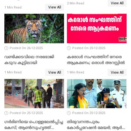
View All
തെരഞ്ഞെടുപ്പ്; സിപിഐഎം
2 Min Read
View All
1 Min Read
ഹൈക്കോടതിയിലേക്ക്;
സത്യപ്രതിജ്ഞ ചടങ്ങില്‍
ചട്ടലംഘനമെന്ന് പാർട്ടി
Posted On 26-12-2025
Posted On 25-12-2025
വണ്ടിക്കടവിലെ നരഭോജി
കരോള്‍ സംഘത്തിന് നേരെ
കടുവ കൂട്ടിലായി
ആക്രമണം; ഒരാള്‍ അറസ്റ്റില്‍
View All
View All
1 Min Read
1 Min Read
Posted On 25-12-2025
Posted On 25-12-2025
ഗര്‍ഭിണിയെ പൊള്ളലേല്‍പ്പിച്ച
തിരുവനന്തപുരം
കേസ്; ആണ്‍സുഹൃത്ത്
കോര്‍പ്പറേഷന്‍ മേയർ; ആര്‍