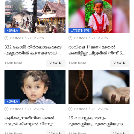
ഫേഷ്യലിന് 300 രൂപ
ആവശ്യപ്പെട്ടതിനെച്ചൊല്ലി
KERALA
LATEST NEWS
Posted On 27-12-2025
Posted On 27-12-2025
332 കോടി! തീർത്ഥാടകരുടെ
രാവിലെ 11മണി മുതൽ
എണ്ണത്തിൽ കുറവുണ്ടായിട്ടും
കണ്ടിട്ടില്ല; ചിറ്റൂരിൽ നിന്ന് 6
ശബരിമലയിൽ വരുമാനം
വയസ്സുകാരനെ കാണാതായി
View All
View All
1 Min Read
1 Min Read
കുതിച്ചുയരുന്നു
KERALA
Posted On 27-12-2025
Posted On 26-12-2025
കളിക്കുന്നതിനിടെ കാൽ
19 വയസ്സുകാരനും
വഴുതി കിണറ്റിൽ വീണു;
മുത്തശ്ശിയും മുത്തശ്ശിയുടെ
ഒന്നര വയസ്സുകാരന്
സഹോദരിയും വീട്ടിൽ തൂങ്ങി
View All
View All
1 Min Read
1 Min Read