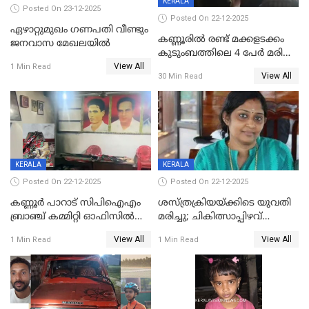
KERALA
Posted On 23-12-2025
Posted On 22-12-2025
ഏഴാറ്റുമുഖം ഗണപതി വീണ്ടും
കണ്ണൂരിൽ രണ്ട് മക്കളടക്കം
ജനവാസ മേഖലയിൽ
കുടുംബത്തിലെ 4 പേർ മരിച്ച
View All
നിലയിൽ
1 Min Read
View All
30 Min Read
KERALA
KERALA
Posted On 22-12-2025
Posted On 22-12-2025
കണ്ണൂർ പാറാട് സിപിഐഎം
ശസ്ത്രക്രിയയ്‌ക്കിടെ യുവതി
ബ്രാഞ്ച് കമ്മിറ്റി ഓഫിസിൽ
മരിച്ചു; ചികിത്സാപ്പിഴവ്
തീയിട്ടു; നേതാക്കളുടെ
ആരോപിച്ച് ബന്ധുക്കൾ;
View All
View All
1 Min Read
1 Min Read
ചിത്രങ്ങളടക്കം കത്തിയ
സംഭവം മാവേലിക്കരയിൽ
നിലയിൽ