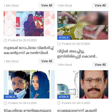
പിടിയില്‍
ശ്രീലേഖയ്ക്ക് മുൻതൂക്കം
View All
View All
1 Min Read
1 Min Read
KERALA
Posted On 25-12-2025
Posted On 24-12-2025
സുരേഷ് ഗോപിയെ വിമര്‍ശിച്ച്
വീട്ടിൽ അടച്ചിട്ടു,
കോണ്‍ഗ്രസ് കൗണ്‍സിലര്‍
ഇസ്തിരിപ്പെട്ടി കൊണ്ട്
View All
പൊള്ളിച്ചു; 8 മാസം
1 Min Read
View All
1 Min Read
ഗർഭിണിയായ യുവതിക്ക് ക്രൂര
മർദനം
KERALA
KERALA
Posted On 24-12-2025
Posted On 24-12-2025
80കാരിയെ ഊൺമേശയുടെ
വെള്ളമാണെന്ന് കരുതി