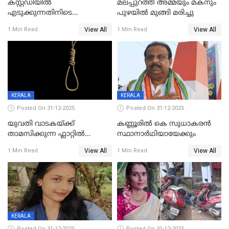
കസ്റ്റഡിയിൽ
മലപ്പുറത്ത് അമ്മയും മകനും
എടുക്കുന്നതിനിടെ
പുഴയിൽ മുങ്ങി മരിച്ചു
വിലങ്ങുമായി രക്ഷപ്പെട്ട
View All
View All
1 Min Read
1 Min Read
വധശ്രമക്കേസ് പ്രതി പിടിയിൽ
KERALA
KERALA
Posted On 31-12-2025
Posted On 31-12-2025
യുവതി വാടകയ്ക്ക്
കണ്ണൂരിൽ കെ സുധാകരൻ
താമസിക്കുന്ന ഫ്ലാറ്റില്‍
സ്ഥാനാർഥിയായേക്കും
തൂങ്ങിമരിച്ച നിലയില്‍;
View All
View All
1 Min Read
1 Min Read
സംഭവം കൈതപ്പൊയിലില്‍
KERALA
Posted On 31-12-2025
Posted On 31-12-2025