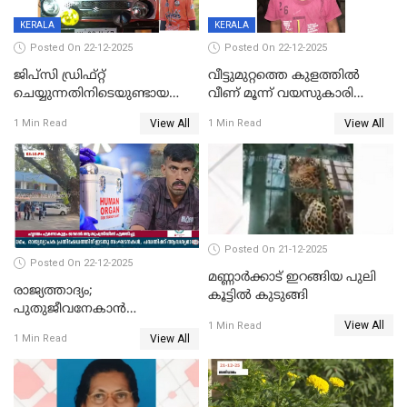
KERALA
KERALA
Posted On 22-12-2025
Posted On 22-12-2025
ജിപ്സി ഡ്രിഫ്റ്റ്
വീട്ടുമുറ്റത്തെ കുളത്തിൽ
ചെയ്യുന്നതിനിടെയുണ്ടായ
വീണ് മൂന്ന് വയസുകാരി
അപകടം; 14 വയസുകാരന്
മരിച്ചു
View All
View All
1 Min Read
1 Min Read
ദാരുണാന്ത്യം; ജീപ്സി
ഓടിച്ചയാൾ അറസ്റ്റിൽ.
Posted On 21-12-2025
Posted On 22-12-2025
മണ്ണാർക്കാട് ഇറങ്ങിയ പുലി
രാജ്യത്താദ്യം;
കൂട്ടിൽ കുടുങ്ങി
പുതുജീവനേകാൻ
View All
ഷിബുവിന്റെ ഹൃദയം
1 Min Read
View All
1 Min Read
എറണാകുളം സർക്കാർ
ജനറൽ
ആശുപത്രിയിലെത്തിച്ചു