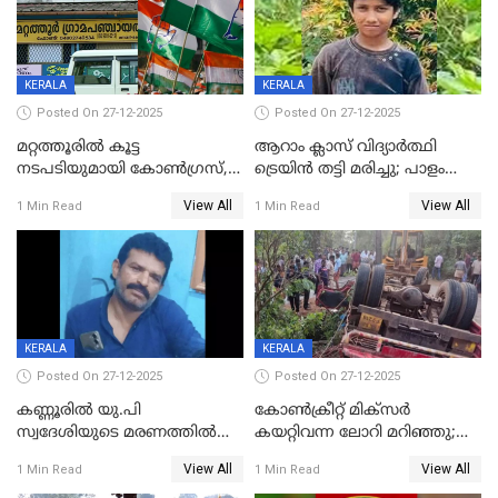
KERALA
KERALA
Posted On 27-12-2025
Posted On 27-12-2025
മറ്റത്തൂരിൽ കൂട്ട
ആറാം ക്ലാസ് വിദ്യാർത്ഥി
നടപടിയുമായി കോണ്‍ഗ്രസ്,
ട്രെയിൻ തട്ടി മരിച്ചു; പാളം
ബിജെപി പാളയത്തിലെത്തിയ
മുറിച്ചുകടക്കുന്നതിനിടെ
View All
View All
1 Min Read
1 Min Read
എട്ട് പേര്‍ ഉള്‍പ്പെടെ
അപകടം മലപ്പുറത്ത്
പത്തുപേരെ പുറത്താക്കി,
ചൊവ്വന്നൂരിലും നടപടി
KERALA
KERALA
Posted On 27-12-2025
Posted On 27-12-2025
കണ്ണൂരിൽ യു.പി
കോണ്‍ക്രീറ്റ് മിക്‌സര്‍
സ്വദേശിയുടെ മരണത്തിൽ
കയറ്റിവന്ന ലോറി മറിഞ്ഞു;
അഞ്ചംഗ സംഘത്തിനെതിരെ
രണ്ടുപേര്‍ക്ക് ദാരുണാന്ത്യം;
View All
View All
1 Min Read
1 Min Read
കേസ്; തർക്കമുണ്ടായത്
അപകടം കണ്ണൂരിൽ