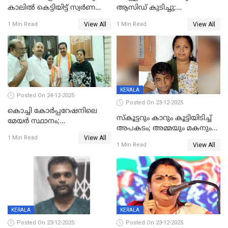
കാലിൽ കെട്ടിയിട്ട് സ്വർണവും
ആസിഡ് കുടിച്ചു;
പണവും കവർന്നു;
ചികിത്സയിലിരുന്ന ആള്‍
View All
View All
1 Min Read
1 Min Read
കൊച്ചുമകനും സുഹൃത്തും
മരിച്ചു
അറസ്റ്റിൽ
KERALA
Posted On 24-12-2025
Posted On 23-12-2025
കൊച്ചി കോര്‍പ്പറേഷനിലെ
സ്കൂട്ടറും കാറും കൂട്ടിയിടിച്ച്
മേയര്‍ സ്ഥാനം;
അപകടം; അമ്മയും മകനും
കോണ്‍ഗ്രസില്‍ അതൃപതി
View All
മരിച്ചു, മറ്റൊരു മകൻ
1 Min Read
രൂക്ഷം
View All
1 Min Read
ഗുരുതരാവസ്ഥയിൽ
KERALA
KERALA
Posted On 23-12-2025
Posted On 23-12-2025