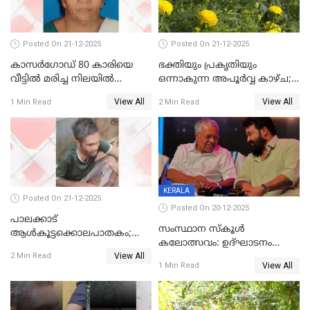
Posted On 21-12-2025
Posted On 21-12-2025
കാസർഗോഡ് 80 കാരിയെ
ഭക്തിയും പ്രകൃതിയും
വീട്ടിൽ മരിച്ച നിലയിൽ
ഒന്നാകുന്ന അപൂര്‍വ്വ കാഴ്ച;
കണ്ടെത്തി
ഭക്തർക്ക്
View All
View All
1 Min Read
2 Min Read
കാഴ്ചാനുഭവമൊരുക്കി
ശബരീ നന്ദനം
KERALA
Posted On 21-12-2025
Posted On 20-12-2025
പാലക്കാട്‌
സംസ്ഥാന സ്കൂൾ
ആൾകൂട്ടക്കൊലപാതകം;
കലോത്സവം: ഉദ്ഘാടനം
അന്വേഷണം
View All
മുഖ്യമന്ത്രി, സമാപനത്തിൽ
2 Min Read
ഊർജ്ജിതമാക്കിമാക്കി
View All
1 Min Read
മുഖ്യാതിഥിയായി
ക്രൈംബ്രാഞ്ച്
മോഹൻലാൽ