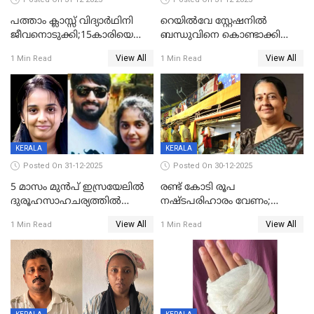
പത്താം ക്ലാസ്സ് വിദ്യാര്‍ഥിനി
റെയിൽവേ സ്റ്റേഷനിൽ
ജീവനൊടുക്കി;15കാരിയെ
ബന്ധുവിനെ കൊണ്ടാക്കി
കണ്ടെത്തിയത്
മടങ്ങുന്നതിനിടെ ടോറസ്സ്
View All
View All
1 Min Read
1 Min Read
കിടപ്പുമുറിയില്‍ തൂങ്ങി മരിച്ച
ലോറി സ്കൂട്ടറിൽ ഇടിച്ചു :
നിലയിൽ
യുവതിക്ക് ദാരുണാന്ത്യം
KERALA
KERALA
Posted On 31-12-2025
Posted On 30-12-2025
5 മാസം മുൻപ് ഇസ്രയേലിൽ
രണ്ട് കോടി രൂപ
ദുരൂഹസാഹചര്യത്തിൽ
നഷ്ടപരിഹാരം വേണം;
മരിച്ചനിലയിൽ കണ്ടെത്തിയ
ജിസിഡിഎക്ക് വക്കീൽ
View All
View All
1 Min Read
1 Min Read
മലയാളി യുവാവിന്റെ ഭാര്യയും
നോട്ടീസയച്ച് ഉമാ തോമസ്
മരിച്ചു