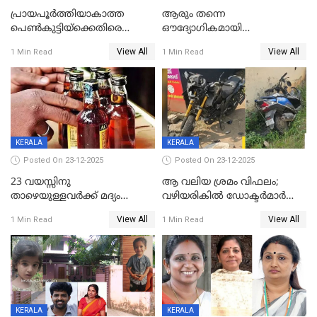
പ്രായപൂർത്തിയാകാത്ത
ആരും തന്നെ
പെൺകുട്ടിയ്ക്കെതിരെ
ഔദ്യോഗികമായി
ലൈംഗികാതിക്രമം; 36കാരന്
അറിയിച്ചിട്ടില്ല, മേയറെ
View All
View All
1 Min Read
1 Min Read
59 വർഷം തടവും 90,൦൦൦ രൂപ
കണ്ടെത്താൻ ഇന്ന് കോർ
പിഴയും ശിക്ഷ
കമ്മിറ്റി കൂടിയില്ല';
അതൃപ്തിയുമായി ദീപ്തി മേരി
വർഗീസ്
KERALA
KERALA
Posted On 23-12-2025
Posted On 23-12-2025
23 വയസ്സിനു
ആ വലിയ ശ്രമം വിഫലം;
താഴെയുള്ളവർക്ക് മദ്യം
വഴിയരികില്‍ ‌ഡോക്ടര്‍മാര്‍
നൽകിയതിനെതിരെ കർശന
ശസ്ത്രക്രിയ നടത്തിയ ലിനു
View All
View All
1 Min Read
1 Min Read
നടപടി;സ്ഥാപനങ്ങൾക്കെതിരെ
മരണത്തിന് കീഴടങ്ങി
രണ്ട് കേസുകൾ
KERALA
KERALA