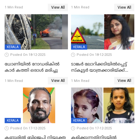
യുവതിയ്ക്ക് മർദ്ദനം; സിഐ
റദ്ദാക്കണമെന്ന് വലിയമരം
View All
View All
1 Min Read
1 Min Read
കരണത്തടിച്ചു; CC ടിവി
വാർഡിലെ എൽഡിഎഫ്
ദൃശ്യങ്ങൾ പുറത്ത്
സ്ഥാനാർത്ഥി
KERALA
KERALA
Posted On 18-12-2025
Posted On 18-12-2025
ധോണിയിൽ റോഡരികിൽ
ടാങ്കർ ലോറിക്കടിയിൽപ്പെട്ട്
കാർ കത്തി ഒരാൾ മരിച്ചു
സ്കൂട്ടർ യാത്രക്കാരിയ്ക്ക്
ദാരുണാന്ത്യം; അപകടം
View All
View All
1 Min Read
1 Min Read
കണ്ടോത്ത് ദേശീയ പാതയിൽ
KERALA
KERALA
Posted On 17-12-2025
Posted On 17-12-2025
കണ്ണൂരിൽ ബിജെപി നിയുക്ത
കളിക്കുന്നതിനിടയിൽ