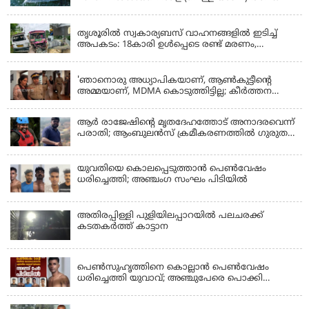
KERALA
തൃശൂരിൽ സ്വകാര്യബസ് വാഹനങ്ങളില്‍ ഇടിച്ച്
അപകടം: 18കാരി ഉൾപ്പെടെ രണ്ട് മരണം,
പത്തോളം പേർക്ക് പരിക്ക്
KERALA
'ഞാനൊരു അധ്യാപികയാണ്, ആണ്‍കുട്ടീന്റെ
അമ്മയാണ്‌, MDMA കൊടുത്തിട്ടില്ല; കീർത്തന
മാധ്യമങ്ങളോട്; പൊലീസ് കസ്റ്റഡിയിൽ വിട്ട്
കോടതി, ജാമ്യാപേക്ഷ തള്ളി
ആര്‍ രാജേഷിന്റെ മൃതദേഹത്തോട് അനാദരവെന്ന്
പരാതി; ആംബുലന്‍സ് ക്രമീകരണത്തില്‍ ഗുരുതര
വീഴ്ച; മൃതദേഹം ചാവക്കാട് വരെ എത്തിച്ചത്
ഫ്രീസര്‍ സംവിധാനം ഇല്ലാതെയെന്നും ആരോപണം
യുവതിയെ കൊലപ്പെടുത്താൻ പെൺവേഷം
ധരിച്ചെത്തി; അഞ്ചംഗ സംഘം പിടിയിൽ
അതിരപ്പിള്ളി പുളിയിലപ്പാറയിൽ പലചരക്ക്
കടതകർത്ത് കാട്ടാന
KERALA
പെണ്‍സുഹൃത്തിനെ കൊല്ലാന്‍ പെണ്‍വേഷം
ധരിച്ചെത്തി യുവാവ്; അഞ്ചുപേരെ പൊക്കി
പൊലീസ്
KERALA