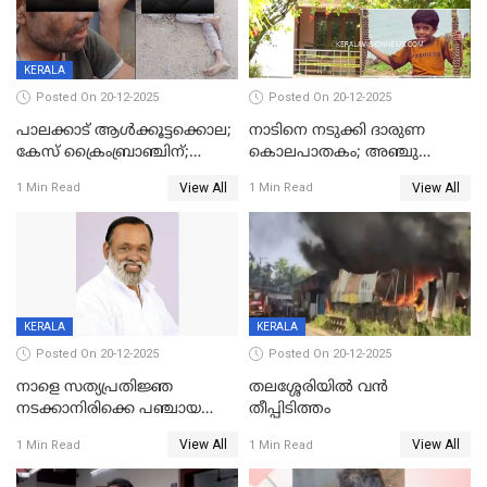
KERALA
Posted On 20-12-2025
Posted On 20-12-2025
പാലക്കാട് ആൾക്കൂട്ടക്കൊല;
നാടിനെ നടുക്കി ദാരുണ
കേസ് ക്രൈംബ്രാഞ്ചിന്;
കൊലപാതകം; അഞ്ചു
DYSPയുടെ നേതൃത്വത്തിൽ
വയസ്സുകാരനെ 'അമ്മ
View All
View All
1 Min Read
1 Min Read
അന്വേഷിക്കും
കഴുത്തുഞെരിച്ച് കൊന്നു
KERALA
KERALA
Posted On 20-12-2025
Posted On 20-12-2025
നാളെ സത്യപ്രതിജ്ഞ
തലശ്ശേരിയിൽ വൻ
നടക്കാനിരിക്കെ പഞ്ചായത്ത്
തീപ്പിടിത്തം
മെമ്പർ മരിച്ചു
View All
View All
1 Min Read
1 Min Read