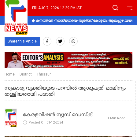
FRI AUG 7, 2026 12:29 PM IST
കനത്തമഴ സാധ്യതയെ തുടർന്ന് കോട്ടയം,ആലപ്പുഴ,വയനാട്
Share this Article
Home
District
Thrissur
സ്വകാര്യ വ്യക്തിയുടെ പറമ്പില്‍ ആശുപത്രി മാലിന്യം
തള്ളിയതായി പരാതി
കേരളവിഷൻ ന്യൂസ് ഡെസ്‌ക്
1 Min Read
Posted On 01-12-2024