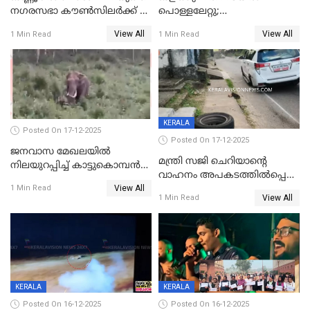
നഗരസഭാ കൗൺസിലർക്ക് 36
പൊള്ളലേറ്റു;
വർഷം തടവുശിക്ഷ
ചികിത്സയിലായിരുന്ന രണ്ടാം
View All
View All
1 Min Read
1 Min Read
ക്ലാസ് വിദ്യാർത്ഥിനി മരിച്ചു
KERALA
Posted On 17-12-2025
Posted On 17-12-2025
ജനവാസ മേഖലയില്‍
മന്ത്രി സജി ചെറിയാന്റെ
നിലയുറപ്പിച്ച് കാട്ടുകൊമ്പന്‍
വാഹനം അപകടത്തിൽപ്പെട്ടു;
പടയപ്പ
View All
മന്ത്രിയും സംഘവും
1 Min Read
View All
1 Min Read
രക്ഷപ്പെട്ടത് തലനാരിടയ്ക്ക്
KERALA
KERALA
Posted On 16-12-2025
Posted On 16-12-2025