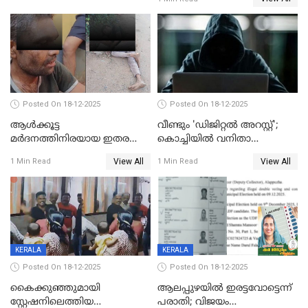
Posted On 18-12-2025
Posted On 18-12-2025
ആൾക്കൂട്ട
വീണ്ടും 'ഡിജിറ്റല്‍ അറസ്റ്റ്';
മർദനത്തിനിരയായ ഇതര
കൊച്ചിയില്‍ വനിതാ
സംസ്ഥാന തൊഴിലാളി മരിച്ചു;
ഡോക്ടര്‍ക്ക് നഷ്ടമായത് 6.38
View All
View All
1 Min Read
1 Min Read
നടുക്കുന്ന സംഭവം
കോടി രൂപ
വാളയാറിൽ
KERALA
KERALA
Posted On 18-12-2025
Posted On 18-12-2025
കൈക്കുഞ്ഞുമായി
ആലപ്പുഴയിൽ ഇരട്ടവോട്ടെന്ന്
സ്റ്റേഷനിലെത്തിയ
പരാതി; വിജയം