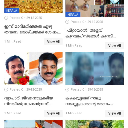
KERALA
KERALA
Posted On 29-12-2025
Posted On 29-12-2025
ഇന്ന് മാറിമറിഞ്ഞത് ഏഴു
'ഫിറ്റായാൽ' അളവ്
തവണ; ഒരാഴ്ചയ്ക്ക് ശേഷം
കുറയും,'സ്‌മോൾ കുറവ്
സ്വർണവിലയിൽ ഇടിവ്
View All
പിടികൂടി; ബാറിന് 25,000 രൂപ
1 Min Read
View All
1 Min Read
പിഴ
Posted On 29-12-2025
Posted On 29-12-2025
വ്യാപാരി ജീവനൊടുക്കിയ
കഴക്കൂട്ടത്ത് നാലു
നിലയില്‍; കോണ്‍ഗ്രസ്
വയസ്സുകാരന്റെ മരണം
കൗണ്‍സിലറുടെ
കൊലപാതകം: അമ്മയും
View All
View All
1 Min Read
1 Min Read
മാനസികപീഡനമെന്ന് കുറിപ്പ്
സുഹൃത്തും പൊലീസ്
കസ്റ്റഡിയിൽ