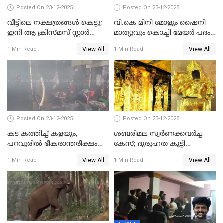
Posted On 23-12-2025
Posted On 23-12-2025
വീട്ടിലെ നക്ഷത്രങ്ങൾ കെട്ടു;
വി.കെ മിനി മോളും ഷൈനി
ഇനി ആ ക്രിസ്മസ് സ്റ്റാർ
മാത്യുവും കൊച്ചി മേയർ പദം
മാത്രം; പൈതങ്ങൾക്ക്
പങ്കിടും; ദീപ്തി മേരി വർഗീസ്
View All
View All
1 Min Read
1 Min Read
വേണ്ടിയുള്ള
മേയറാകില്ല
പിടിവലിക്കിടയിൽ
അപ്പൂപ്പനെതിരെ പോക്സോ
കേസ് ഒടുവിൽ 4 ജീവനുകൾ
പൊലിഞ്ഞു
Posted On 23-12-2025
Posted On 23-12-2025
കട കത്തിച്ച് കളയും,
ശബരിമല സ്വര്‍ണക്കവര്‍ച്ച
പറവൂരില്‍ ഭീകരാന്തരീക്ഷം
കേസ്; ദുരൂഹത കൂട്ടി
സൃഷ്ടിച്ച് കുട്ടി ലഹരിസംഘം
വിദേശവ്യവസായിയുടെ മൊഴി
View All
View All
1 Min Read
1 Min Read