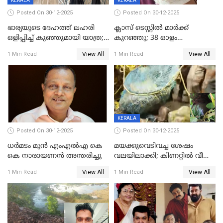
KERALA
KERALA
Posted On 30-12-2025
Posted On 30-12-2025
ഭാര്യയുടെ ദേഹത്ത് ലഹരി
ക്ലാസ് ടെസ്റ്റിൽ മാർക്ക്
ഒളിപ്പിച്ച് കുഞ്ഞുമായി യാത്ര;
കുറഞ്ഞു; 38 ഓളം
ഓട്ടോ വളഞ്ഞ് ദമ്പതികളെ
വിദ്യാർഥികളെ ട്യൂഷൻ
View All
View All
1 Min Read
1 Min Read
പിടികൂടി പൊലീസ്
സെന്ററിലെ അധ്യാപകന്‍
മർദിച്ചതായി പരാതി
KERALA
Posted On 30-12-2025
Posted On 30-12-2025
ധർമടം മുൻ എംഎല്‍എ കെ
മയക്കുവെടിവച്ച ശേഷം
കെ നാരായണന്‍ അന്തരിച്ചു
വലയിലാക്കി; കിണറ്റിൽ വീണ
കടുവയെ പുറത്തെത്തിച്ചു
View All
View All
1 Min Read
1 Min Read