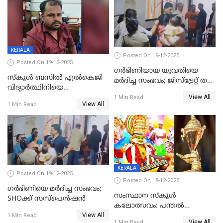
സഹോദരിപുത്രന് ജീവപര്യന്തം
റിപ്പോർട്ട്
KERALA
Posted On 19-12-2025
Posted On 19-12-2025
ഗര്‍ഭിണിയായ യുവതിയെ
സ്കൂൾ ബസിൽ എൽകെജി
മര്‍ദിച്ച സംഭവം; ജിസ്‌ട്രേറ്റ് തല
വിദ്യാര്‍ത്ഥിനിയെ
അന്വേഷണം വേണമെന്ന്
View All
ലൈംഗികമായി ഉപദ്രവിച്ചു;
1 Min Read
യുവതി
View All
1 Min Read
ക്ലീനര്‍ പിടിയിൽ
KERALA
Posted On 19-12-2025
Posted On 18-12-2025
ഗര്‍ഭിണിയെ മർദിച്ച സംഭവം;
സംസ്ഥാന സ്കൂൾ
SHOക്ക് സസ്പെൻഷൻ
കലോത്സവം: പന്തൽ
View All
കാൽനാട്ടൽ 20 ന്
1 Min Read
View All
1 Min Read