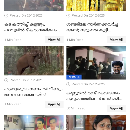
പൊലിഞ്ഞു
Posted On 23-12-2025
Posted On 23-12-2025
കട കത്തിച്ച് കളയും,
ശബരിമല സ്വര്‍ണക്കവര്‍ച്ച
പറവൂരില്‍ ഭീകരാന്തരീക്ഷം
കേസ്; ദുരൂഹത കൂട്ടി
സൃഷ്ടിച്ച് കുട്ടി ലഹരിസംഘം
വിദേശവ്യവസായിയുടെ മൊഴി
View All
View All
1 Min Read
1 Min Read
KERALA
Posted On 23-12-2025
Posted On 22-12-2025
ഏഴാറ്റുമുഖം ഗണപതി വീണ്ടും
കണ്ണൂരിൽ രണ്ട് മക്കളടക്കം
ജനവാസ മേഖലയിൽ
കുടുംബത്തിലെ 4 പേർ മരിച്ച
View All
നിലയിൽ
1 Min Read
View All
30 Min Read