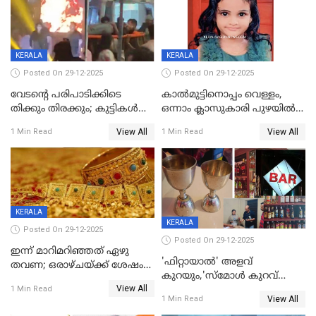
KERALA
KERALA
Posted On 29-12-2025
Posted On 29-12-2025
വേടന്റെ പരിപാടിക്കിടെ
കാൽമുട്ടിനൊപ്പം വെള്ളം,
തിക്കും തിരക്കും; കുട്ടികള്‍
ഒന്നാം ക്ലാസുകാരി പുഴയിൽ
ഉള്‍പ്പെടെ നിരവധി പേര്‍ക്ക്
മുങ്ങി മരിച്ചു; ദാരുണ സംഭവം
View All
View All
1 Min Read
1 Min Read
പരിക്ക്; പാളം മറികടന്ന
കുട്ടികൾക്കൊപ്പം
യുവാവ് ട്രെയിന്‍ തട്ടി മരിച്ചു
കളിക്കുന്നതിനിടെ
KERALA
KERALA
Posted On 29-12-2025
Posted On 29-12-2025
ഇന്ന് മാറിമറിഞ്ഞത് ഏഴു
'ഫിറ്റായാൽ' അളവ്
തവണ; ഒരാഴ്ചയ്ക്ക് ശേഷം
കുറയും,'സ്‌മോൾ കുറവ്
സ്വർണവിലയിൽ ഇടിവ്
View All
പിടികൂടി; ബാറിന് 25,000 രൂപ
1 Min Read
View All
1 Min Read
പിഴ