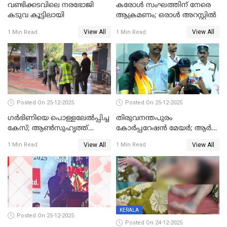
വണ്ടിക്കടവിലെ നരഭോജി
കരോള്‍ സംഘത്തിന് നേരെ
കടുവ കൂട്ടിലായി
ആക്രമണം; ഒരാള്‍ അറസ്റ്റില്‍
View All
View All
1 Min Read
1 Min Read
Posted On 25-12-2025
Posted On 25-12-2025
ഗര്‍ഭിണിയെ പൊള്ളലേല്‍പ്പിച്ച
തിരുവനന്തപുരം
കേസ്; ആണ്‍സുഹൃത്ത്
കോര്‍പ്പറേഷന്‍ മേയർ; ആര്‍
പിടിയില്‍
ശ്രീലേഖയ്ക്ക് മുൻതൂക്കം
View All
View All
1 Min Read
1 Min Read
KERALA
Posted On 25-12-2025
Posted On 24-12-2025