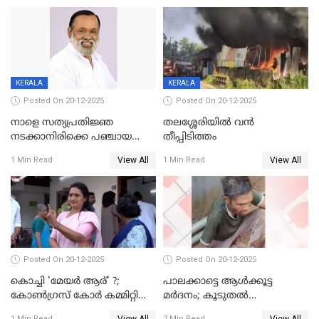
KERALA
KERALA
Posted On 20-12-2025
Posted On 20-12-2025
നാളെ സത്യപ്രതിജ്ഞ
തലശ്ശേരിയിൽ വൻ
നടക്കാനിരിക്കെ പഞ്ചായത്ത്
തീപ്പിടിത്തം
മെമ്പർ മരിച്ചു
View All
View All
1 Min Read
1 Min Read
Posted On 20-12-2025
Posted On 20-12-2025
കൊച്ചി 'മേയർ ആര്' ?;
പാലക്കാട്ടെ ആള്‍ക്കൂട്ട
കോണ്‍ഗ്രസ് കോര്‍ കമ്മിറ്റി
മര്‍ദനം; കൂടുതല്‍
യോഗം ചൊവ്വാഴ്ച
അറസ്റ്റുണ്ടാവും, മര്‍ദിച്ചത് 15
View All
View All
1 Min Read
2 Min Read