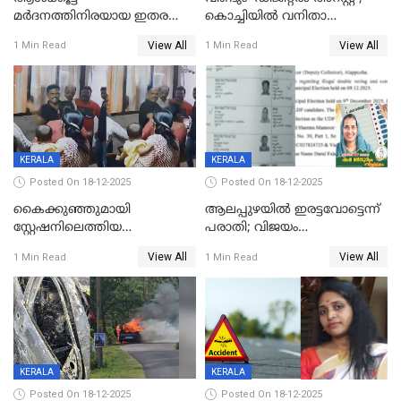
മർദനത്തിനിരയായ ഇതര
കൊച്ചിയില്‍ വനിതാ
സംസ്ഥാന തൊഴിലാളി മരിച്ചു;
ഡോക്ടര്‍ക്ക് നഷ്ടമായത് 6.38
View All
View All
1 Min Read
1 Min Read
നടുക്കുന്ന സംഭവം
കോടി രൂപ
വാളയാറിൽ
KERALA
KERALA
Posted On 18-12-2025
Posted On 18-12-2025
കൈക്കുഞ്ഞുമായി
ആലപ്പുഴയിൽ ഇരട്ടവോട്ടെന്ന്
സ്റ്റേഷനിലെത്തിയ
പരാതി; വിജയം
യുവതിയ്ക്ക് മർദ്ദനം; സിഐ
റദ്ദാക്കണമെന്ന് വലിയമരം
View All
View All
1 Min Read
1 Min Read
കരണത്തടിച്ചു; CC ടിവി
വാർഡിലെ എൽഡിഎഫ്
ദൃശ്യങ്ങൾ പുറത്ത്
സ്ഥാനാർത്ഥി
KERALA
KERALA
Posted On 18-12-2025
Posted On 18-12-2025