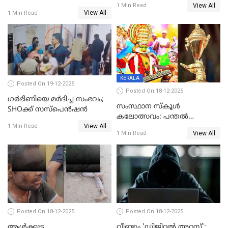
View All
ലൈംഗികമായി ഉപദ്രവിച്ചു;
1 Min Read
യുവതി
View All
1 Min Read
ക്ലീനര്‍ പിടിയിൽ
KERALA
Posted On 19-12-2025
Posted On 18-12-2025
ഗര്‍ഭിണിയെ മർദിച്ച സംഭവം;
സംസ്ഥാന സ്കൂൾ
SHOക്ക് സസ്പെൻഷൻ
കലോത്സവം: പന്തൽ
View All
കാൽനാട്ടൽ 20 ന്
1 Min Read
View All
1 Min Read
Posted On 18-12-2025
Posted On 18-12-2025
ആൾക്കൂട്ട
വീണ്ടും 'ഡിജിറ്റല്‍ അറസ്റ്റ്';