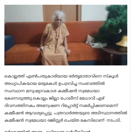
കൊല്ലത്ത് എൺപതുകാരിയായ ഭർതൃമാതാവിനെ സ്കൂൾ
അധ്യാപികയായ മരുമകൾ ഉപദ്രവിച്ച സംഭവത്തിൽ
സംസ്ഥാന മനുഷ്യാവകാശ കമ്മീഷൻ സ്വമേധയാ
കേസെടുത്തു.കൊല്ലം ജില്ലാ പോലീസ് മേധാവി ഏഴ്
ദിവസത്തിനകം അന്വേഷണ റിപ്പോർട്ട് സമർപ്പിക്കണമെന്ന്
കമ്മീഷൻ ആവശ്യപ്പെട്ടു. പത്രവാർത്തയുടെ അടിസ്ഥാനത്തിൽ
കമ്മീഷൻ സ്വമേധയാ രജിസ്റ്റർ ചെയ്ത കേസിലാണ് നടപടി.