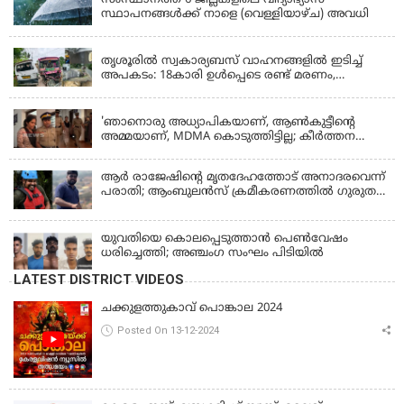
സംസ്ഥാനത്ത് 6 ജില്ലകളിലെ വിദ്യാഭ്യാസ
സ്ഥാപനങ്ങൾക്ക് നാളെ (വെള്ളിയാഴ്ച) അവധി
KERALA
തൃശൂരിൽ സ്വകാര്യബസ് വാഹനങ്ങളില്‍ ഇടിച്ച്
അപകടം: 18കാരി ഉൾപ്പെടെ രണ്ട് മരണം,
പത്തോളം പേർക്ക് പരിക്ക്
KERALA
'ഞാനൊരു അധ്യാപികയാണ്, ആണ്‍കുട്ടീന്റെ
അമ്മയാണ്‌, MDMA കൊടുത്തിട്ടില്ല; കീർത്തന
മാധ്യമങ്ങളോട്; പൊലീസ് കസ്റ്റഡിയിൽ വിട്ട്
കോടതി, ജാമ്യാപേക്ഷ തള്ളി
ആര്‍ രാജേഷിന്റെ മൃതദേഹത്തോട് അനാദരവെന്ന്
പരാതി; ആംബുലന്‍സ് ക്രമീകരണത്തില്‍ ഗുരുതര
വീഴ്ച; മൃതദേഹം ചാവക്കാട് വരെ എത്തിച്ചത്
ഫ്രീസര്‍ സംവിധാനം ഇല്ലാതെയെന്നും ആരോപണം
യുവതിയെ കൊലപ്പെടുത്താൻ പെൺവേഷം
ധരിച്ചെത്തി; അഞ്ചംഗ സംഘം പിടിയിൽ
LATEST DISTRICT VIDEOS
ചക്കുളത്തുകാവ് പൊങ്കാല 2024
Posted On 13-12-2024