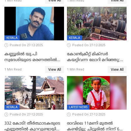
View All
View All
1 Min Read
1 Min Read
എട്ട് പേര്‍ ഉള്‍പ്പെടെ
അപകടം മലപ്പുറത്ത്
പത്തുപേരെ പുറത്താക്കി,
ചൊവ്വന്നൂരിലും നടപടി
KERALA
KERALA
Posted On 27-12-2025
Posted On 27-12-2025
കണ്ണൂരിൽ യു.പി
കോണ്‍ക്രീറ്റ് മിക്‌സര്‍
സ്വദേശിയുടെ മരണത്തിൽ
കയറ്റിവന്ന ലോറി മറിഞ്ഞു;
അഞ്ചംഗ സംഘത്തിനെതിരെ
രണ്ടുപേര്‍ക്ക് ദാരുണാന്ത്യം;
View All
View All
1 Min Read
1 Min Read
കേസ്; തർക്കമുണ്ടായത്
അപകടം കണ്ണൂരിൽ
ഫേഷ്യലിന് 300 രൂപ
ആവശ്യപ്പെട്ടതിനെച്ചൊല്ലി
KERALA
LATEST NEWS
Posted On 27-12-2025
Posted On 27-12-2025
332 കോടി! തീർത്ഥാടകരുടെ
രാവിലെ 11മണി മുതൽ
എണ്ണത്തിൽ കുറവുണ്ടായിട്ടും
കണ്ടിട്ടില്ല; ചിറ്റൂരിൽ നിന്ന് 6