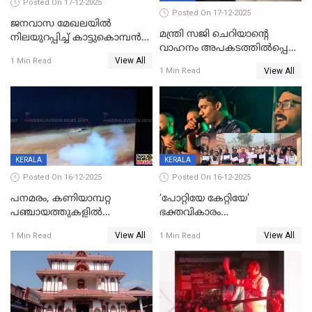
Posted On 17-12-2025
Posted On 17-12-2025
ജനവാസ മേഖലയില്‍
മന്ത്രി സജി ചെറിയാന്റെ
നിലയുറപ്പിച്ച് കാട്ടുകൊമ്പന്‍
വാഹനം അപകടത്തിൽപ്പെട്ടു;
പടയപ്പ
View All
മന്ത്രിയും സംഘവും
1 Min Read
View All
1 Min Read
രക്ഷപ്പെട്ടത് തലനാരിടയ്ക്ക്
KERALA
KERALA
Posted On 16-12-2025
Posted On 16-12-2025
പനമരം, കണിയാമ്പറ്റ
‘പോറ്റിയേ കേറ്റിയേ’
പഞ്ചായത്തുകളിൽ
ഭക്തവികാരം
ബുധനാഴ്ച വിദ്യാഭ്യാസ
വ്രണപ്പെടുത്തിയെന്നു
View All
View All
1 Min Read
1 Min Read
സ്ഥാപനങ്ങൾക്ക് അവധി
ഡിജിപിക്ക് പരാതി; ശക്തമായ
നടപടി വേണമെന്നു
സിപിഐഎമ്മും