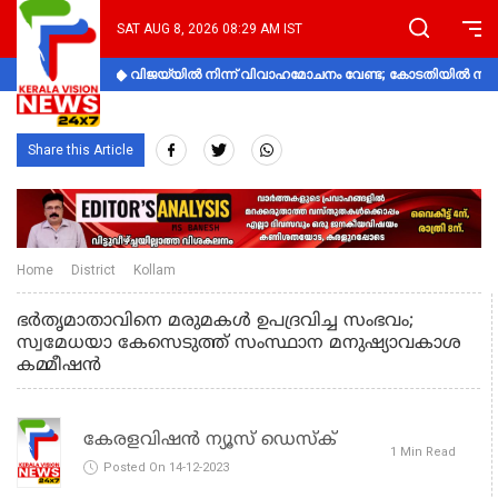
SAT AUG 8, 2026 08:29 AM IST
വിജയ്‌യിൽ നിന്ന് വിവാഹമോചനം വേണ്ട; കോടതിയിൽ നിലപാ
Share this Article
Home
District
Kollam
ഭർതൃമാതാവിനെ മരുമകൾ ഉപദ്രവിച്ച സംഭവം;
സ്വമേധയാ കേസെടുത്ത്‌ സംസ്ഥാന മനുഷ്യാവകാശ
കമ്മീഷൻ
കേരളവിഷൻ ന്യൂസ് ഡെസ്‌ക്
1 Min Read
Posted On 14-12-2023