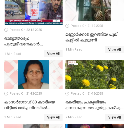
Posted On 21-12-2025
Posted On 22-12-2025
മണ്ണാർക്കാട് ഇറങ്ങിയ പുലി
രാജ്യത്താദ്യം;
കൂട്ടിൽ കുടുങ്ങി
പുതുജീവനേകാൻ
View All
ഷിബുവിന്റെ ഹൃദയം
1 Min Read
View All
1 Min Read
എറണാകുളം സർക്കാർ
ജനറൽ
ആശുപത്രിയിലെത്തിച്ചു
Posted On 21-12-2025
Posted On 21-12-2025
കാസർഗോഡ് 80 കാരിയെ
ഭക്തിയും പ്രകൃതിയും
വീട്ടിൽ മരിച്ച നിലയിൽ
ഒന്നാകുന്ന അപൂര്‍വ്വ കാഴ്ച;
കണ്ടെത്തി
ഭക്തർക്ക്
View All
View All
1 Min Read
2 Min Read
കാഴ്ചാനുഭവമൊരുക്കി
ശബരീ നന്ദനം