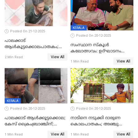
KERALA
Posted On 21-12-2025
Posted On 20-12-2025
പാലക്കാട്‌
സംസ്ഥാന സ്കൂൾ
ആൾകൂട്ടക്കൊലപാതകം;
കലോത്സവം: ഉദ്ഘാടനം
അന്വേഷണം
View All
മുഖ്യമന്ത്രി, സമാപനത്തിൽ
2 Min Read
ഊർജ്ജിതമാക്കിമാക്കി
View All
1 Min Read
മുഖ്യാതിഥിയായി
ക്രൈംബ്രാഞ്ച്
മോഹൻലാൽ
KERALA
Posted On 20-12-2025
Posted On 20-12-2025
പാലക്കാട് ആൾക്കൂട്ടക്കൊല;
നാടിനെ നടുക്കി ദാരുണ
കേസ് ക്രൈംബ്രാഞ്ചിന്;
കൊലപാതകം; അഞ്ചു
DYSPയുടെ നേതൃത്വത്തിൽ
വയസ്സുകാരനെ 'അമ്മ
View All
View All
1 Min Read
1 Min Read
അന്വേഷിക്കും
കഴുത്തുഞെരിച്ച് കൊന്നു