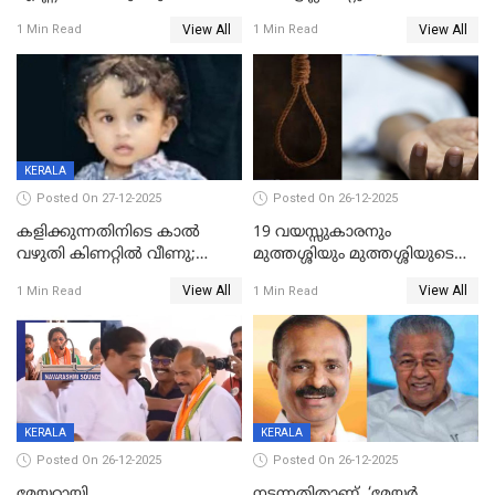
ശബരിമലയിൽ വരുമാനം
വയസ്സുകാരനെ കാണാതായി
View All
View All
1 Min Read
1 Min Read
കുതിച്ചുയരുന്നു
KERALA
Posted On 27-12-2025
Posted On 26-12-2025
കളിക്കുന്നതിനിടെ കാൽ
19 വയസ്സുകാരനും
വഴുതി കിണറ്റിൽ വീണു;
മുത്തശ്ശിയും മുത്തശ്ശിയുടെ
ഒന്നര വയസ്സുകാരന്
സഹോദരിയും വീട്ടിൽ തൂങ്ങി
View All
View All
1 Min Read
1 Min Read
ദാരുണാന്ത്യം
മരിച്ചനിലയിൽ
KERALA
KERALA
Posted On 26-12-2025
Posted On 26-12-2025
മേയറായി
നടന്നതിതാണ്, ‘മേയർ