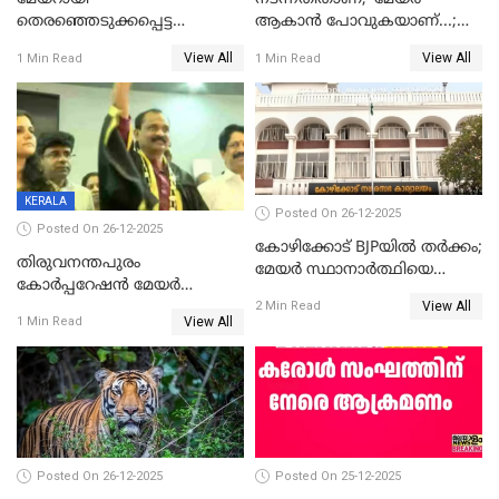
തെരഞ്ഞെടുക്കപ്പെട്ട
ആകാൻ പോവുകയാണ്...;
ശേഷമുള്ള പി ഇന്ദിരയുടെ
ആവട്ടെ, അഭിനന്ദനങ്ങൾ’;
View All
View All
1 Min Read
1 Min Read
ആദ്യ വോട്ട് അസാധു; കണ്ണൂർ
മുഖ്യമന്ത്രിയുടെ ഓഫീസ്
ഡെപ്യൂട്ടി മേയർ സ്ഥാനത്ത്
തന്നെ വിശദീകരിയ്ക്കുന്നു;
താഹിറിന് വിജയം
സത്യമിതാണ്
KERALA
Posted On 26-12-2025
Posted On 26-12-2025
കോഴിക്കോട് BJPയിൽ തർക്കം;
തിരുവനന്തപുരം
മേയർ സ്ഥാനാർത്ഥിയെ
കോര്‍പ്പറേഷന്‍ മേയര്‍
പരസ്യമായി പ്രഖ്യാപിച്ചില്ല
View All
തെരഞ്ഞെടുപ്പ്; സിപിഐഎം
2 Min Read
View All
1 Min Read
ഹൈക്കോടതിയിലേക്ക്;
സത്യപ്രതിജ്ഞ ചടങ്ങില്‍
ചട്ടലംഘനമെന്ന് പാർട്ടി
Posted On 26-12-2025
Posted On 25-12-2025