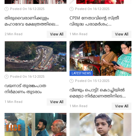
Posted On 16-12-2025
Posted On 16-12-2025
തിരുവൈരാണിക്കുളം
CPIM നേതാവിൻ്റെ സ്ത്രീ
മഹാദേവ ക്ഷേത്രത്തിലെ
വിരുദ്ധ പരാമർശം;
നടതുറപ്പ് മഹോത്സവത്തിന്
കേസെടുത്ത് പൊലീസ്
View All
View All
2 Min Read
1 Min Read
ജനുവരി 2 ന് തുടക്കമാകും
LATEST NEWS
Posted On 16-12-2025
Posted On 15-12-2025
വയനാട് തുരങ്കപാത
വീണ്ടും പൊട്ടി! കൊച്ചിയിൽ
നിർമാണം തുടരാം
മെട്രോ നിർമാണത്തിനിടെ
View All
കുടിവെള്ള പൈപ്പ് പൊട്ടി,
1 Min Read
View All
1 Min Read
റോഡിൽ ഗതാഗത കുരുക്ക്,
കലൂർ സ്റ്റേഡിയം റോഡ്
ഉപരോധിച്ച് കോൺഗ്രസ്