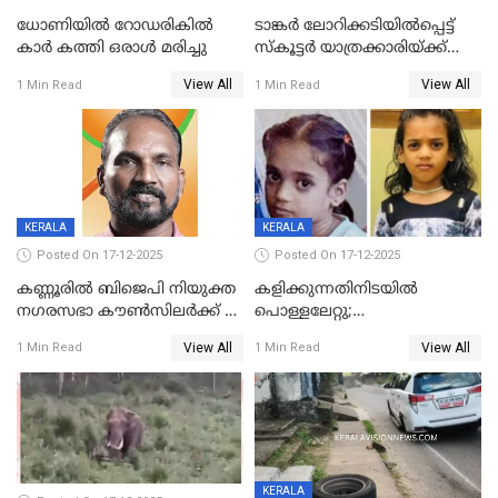
ധോണിയിൽ റോഡരികിൽ
ടാങ്കർ ലോറിക്കടിയിൽപ്പെട്ട്
കാർ കത്തി ഒരാൾ മരിച്ചു
സ്കൂട്ടർ യാത്രക്കാരിയ്ക്ക്
ദാരുണാന്ത്യം; അപകടം
View All
View All
1 Min Read
1 Min Read
കണ്ടോത്ത് ദേശീയ പാതയിൽ
KERALA
KERALA
Posted On 17-12-2025
Posted On 17-12-2025
കണ്ണൂരിൽ ബിജെപി നിയുക്ത
കളിക്കുന്നതിനിടയിൽ
നഗരസഭാ കൗൺസിലർക്ക് 36
പൊള്ളലേറ്റു;
വർഷം തടവുശിക്ഷ
ചികിത്സയിലായിരുന്ന രണ്ടാം
View All
View All
1 Min Read
1 Min Read
ക്ലാസ് വിദ്യാർത്ഥിനി മരിച്ചു
KERALA