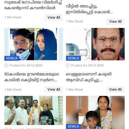
സുരേഷ് ഗോപിയെ വിമര്‍ശിച്ച്
വീട്ടിൽ അടച്ചിട്ടു,
കോണ്‍ഗ്രസ് കൗണ്‍സിലര്‍
ഇസ്തിരിപ്പെട്ടി കൊണ്ട്
View All
പൊള്ളിച്ചു; 8 മാസം
1 Min Read
View All
1 Min Read
ഗർഭിണിയായ യുവതിക്ക് ക്രൂര
മർദനം
KERALA
KERALA
Posted On 24-12-2025
Posted On 24-12-2025
80കാരിയെ ഊൺമേശയുടെ
വെള്ളമാണെന്ന് കരുതി
കാലിൽ കെട്ടിയിട്ട് സ്വർണവും
ആസിഡ് കുടിച്ചു;
പണവും കവർന്നു;
ചികിത്സയിലിരുന്ന ആള്‍
View All
View All
1 Min Read
1 Min Read
കൊച്ചുമകനും സുഹൃത്തും
മരിച്ചു
അറസ്റ്റിൽ
KERALA