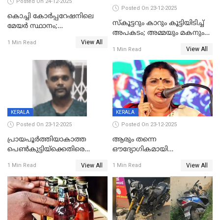
Posted On 24-12-2025
Posted On 23-12-2025
കൊച്ചി കോര്‍പ്പറേഷനിലെ
സ്കൂട്ടറും കാറും കൂട്ടിയിടിച്ച്
മേയര്‍ സ്ഥാനം;
അപകടം; അമ്മയും മകനും
കോണ്‍ഗ്രസില്‍ അതൃപതി
View All
മരിച്ചു, മറ്റൊരു മകൻ
1 Min Read
രൂക്ഷം
View All
1 Min Read
ഗുരുതരാവസ്ഥയിൽ
KERALA
KERALA
Posted On 23-12-2025
Posted On 23-12-2025
പ്രായപൂർത്തിയാകാത്ത
ആരും തന്നെ
പെൺകുട്ടിയ്ക്കെതിരെ
ഔദ്യോഗികമായി
ലൈംഗികാതിക്രമം; 36കാരന്
അറിയിച്ചിട്ടില്ല, മേയറെ
View All
View All
1 Min Read
1 Min Read
59 വർഷം തടവും 90,൦൦൦ രൂപ
കണ്ടെത്താൻ ഇന്ന് കോർ
പിഴയും ശിക്ഷ
കമ്മിറ്റി കൂടിയില്ല';
അതൃപ്തിയുമായി ദീപ്തി മേരി
വർഗീസ്