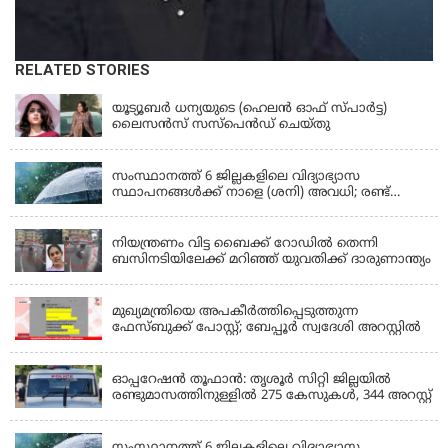
RELATED STORIES
KERALA
യൂട്യൂബർ ധന്യയുടെ (ഹെലൻ ഓഫ് സ്പാർട്ട)
ലൈസൻസ് സസ്‌പെൻഡ് ചെയ്തു
KERALA
സംസ്ഥാനത്ത് 6 ജില്ലകളിലെ വിദ്യാഭ്യാസ
സ്ഥാപനങ്ങൾക്ക് നാളെ (ശനി) അവധി; രണ്ട്
ജില്ലകളിൽ അവധി പ്രൊഫഷണൽ കോളേജുകൾ
KERALA
ഒഴികെ
നിയന്ത്രണം വിട്ട ബൈക്ക് റോഡിൽ തെന്നി
ബസിനടിയിലേക്ക് മറിഞ്ഞ് യുവതിക്ക് ദാരുണാന്ത്യം
KERALA
മുഖ്യമന്ത്രിയെ അപകീർത്തിപ്പെടുത്തുന്ന
ഫേസ്‌ബുക്ക് പോസ്റ്റ്; ബേപ്പൂർ സ്വദേശി അറസ്റ്റിൽ
KERALA
ഓപ്പറേഷൻ തൂഫാൻ: തൃശൂർ സിറ്റി ജില്ലയിൽ
രണ്ടുമാസത്തിനുള്ളിൽ 275 കേസുകൾ, 344 അറസ്റ്റ്
KERALA