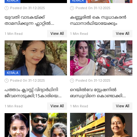
KERALA
KERALA
Posted On 31-12-2025
Posted On 31-12-2025
യുവതി വാടകയ്ക്ക്
കണ്ണൂരിൽ കെ സുധാകരൻ
താമസിക്കുന്ന ഫ്ലാറ്റില്‍
സ്ഥാനാർഥിയായേക്കും
തൂങ്ങിമരിച്ച നിലയില്‍;
View All
View All
1 Min Read
1 Min Read
സംഭവം കൈതപ്പൊയിലില്‍
KERALA
Posted On 31-12-2025
Posted On 31-12-2025
പത്താം ക്ലാസ്സ് വിദ്യാര്‍ഥിനി
റെയിൽവേ സ്റ്റേഷനിൽ
ജീവനൊടുക്കി;15കാരിയെ
ബന്ധുവിനെ കൊണ്ടാക്കി
കണ്ടെത്തിയത്
മടങ്ങുന്നതിനിടെ ടോറസ്സ്
View All
View All
1 Min Read
1 Min Read
കിടപ്പുമുറിയില്‍ തൂങ്ങി മരിച്ച
ലോറി സ്കൂട്ടറിൽ ഇടിച്ചു :
നിലയിൽ
യുവതിക്ക് ദാരുണാന്ത്യം