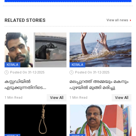
RELATED STORIES
View all news
KERALA
KERALA
Posted On 31-12-2025
Posted On 31-12-2025
കസ്റ്റഡിയിൽ
മലപ്പുറത്ത് അമ്മയും മകനും
എടുക്കുന്നതിനിടെ
പുഴയിൽ മുങ്ങി മരിച്ചു
വിലങ്ങുമായി രക്ഷപ്പെട്ട
View All
View All
1 Min Read
1 Min Read
വധശ്രമക്കേസ് പ്രതി പിടിയിൽ