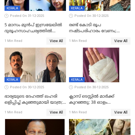
KERALA
KERALA
Posted On 31-12-2025
Posted On 30-12-2025
5 മാസം മുൻപ് ഇസ്രയേലിൽ
രണ്ട് കോടി രൂപ
ദുരൂഹസാഹചര്യത്തിൽ
നഷ്ടപരിഹാരം വേണം;
മരിച്ചനിലയിൽ കണ്ടെത്തിയ
ജിസിഡിഎക്ക് വക്കീൽ
View All
View All
1 Min Read
1 Min Read
മലയാളി യുവാവിന്റെ ഭാര്യയും
നോട്ടീസയച്ച് ഉമാ തോമസ്
മരിച്ചു
KERALA
KERALA
Posted On 30-12-2025
Posted On 30-12-2025
ഭാര്യയുടെ ദേഹത്ത് ലഹരി
ക്ലാസ് ടെസ്റ്റിൽ മാർക്ക്
ഒളിപ്പിച്ച് കുഞ്ഞുമായി യാത്ര;
കുറഞ്ഞു; 38 ഓളം
ഓട്ടോ വളഞ്ഞ് ദമ്പതികളെ
വിദ്യാർഥികളെ ട്യൂഷൻ
View All
View All
1 Min Read
1 Min Read
പിടികൂടി പൊലീസ്
സെന്ററിലെ അധ്യാപകന്‍
മർദിച്ചതായി പരാതി