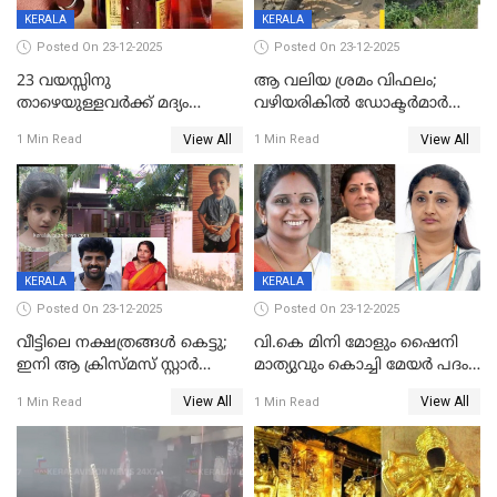
KERALA
KERALA
Posted On 23-12-2025
Posted On 23-12-2025
23 വയസ്സിനു
ആ വലിയ ശ്രമം വിഫലം;
താഴെയുള്ളവർക്ക് മദ്യം
വഴിയരികില്‍ ‌ഡോക്ടര്‍മാര്‍
നൽകിയതിനെതിരെ കർശന
ശസ്ത്രക്രിയ നടത്തിയ ലിനു
View All
View All
1 Min Read
1 Min Read
നടപടി;സ്ഥാപനങ്ങൾക്കെതിരെ
മരണത്തിന് കീഴടങ്ങി
രണ്ട് കേസുകൾ
KERALA
KERALA
Posted On 23-12-2025
Posted On 23-12-2025
വീട്ടിലെ നക്ഷത്രങ്ങൾ കെട്ടു;
വി.കെ മിനി മോളും ഷൈനി
ഇനി ആ ക്രിസ്മസ് സ്റ്റാർ
മാത്യുവും കൊച്ചി മേയർ പദം
മാത്രം; പൈതങ്ങൾക്ക്
പങ്കിടും; ദീപ്തി മേരി വർഗീസ്
View All
View All
1 Min Read
1 Min Read
വേണ്ടിയുള്ള
മേയറാകില്ല
പിടിവലിക്കിടയിൽ
അപ്പൂപ്പനെതിരെ പോക്സോ
കേസ് ഒടുവിൽ 4 ജീവനുകൾ