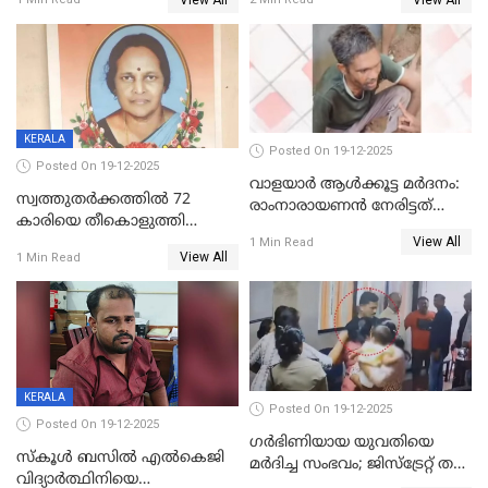
അംഗ സംഘമെന്ന് വിവരം
KERALA
Posted On 19-12-2025
Posted On 19-12-2025
വാളയാർ ആൾക്കൂട്ട മർദനം:
സ്വത്തുതര്‍ക്കത്തില്‍ 72
രാംനാരായണൻ നേരിട്ടത്
കാരിയെ തീകൊളുത്തി
കൊടും ക്രൂരത; ശരീരത്തിൽ
View All
കൊന്നു;
1 Min Read
നാൽപ്പതിലേറെ
View All
1 Min Read
ക്രൂരകൊലപാതകത്തില്‍
മുറിവുകളെന്ന് പോസ്റ്റ്‌മോർട്ടം
സഹോദരിപുത്രന് ജീവപര്യന്തം
റിപ്പോർട്ട്
KERALA
Posted On 19-12-2025
Posted On 19-12-2025
ഗര്‍ഭിണിയായ യുവതിയെ
സ്കൂൾ ബസിൽ എൽകെജി
മര്‍ദിച്ച സംഭവം; ജിസ്‌ട്രേറ്റ് തല
വിദ്യാര്‍ത്ഥിനിയെ
അന്വേഷണം വേണമെന്ന്