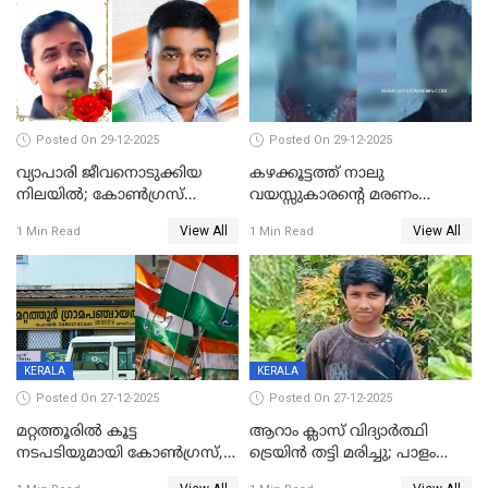
Posted On 29-12-2025
Posted On 29-12-2025
വ്യാപാരി ജീവനൊടുക്കിയ
കഴക്കൂട്ടത്ത് നാലു
നിലയില്‍; കോണ്‍ഗ്രസ്
വയസ്സുകാരന്റെ മരണം
കൗണ്‍സിലറുടെ
കൊലപാതകം: അമ്മയും
View All
View All
1 Min Read
1 Min Read
മാനസികപീഡനമെന്ന് കുറിപ്പ്
സുഹൃത്തും പൊലീസ്
കസ്റ്റഡിയിൽ
KERALA
KERALA
Posted On 27-12-2025
Posted On 27-12-2025
മറ്റത്തൂരിൽ കൂട്ട
ആറാം ക്ലാസ് വിദ്യാർത്ഥി
നടപടിയുമായി കോണ്‍ഗ്രസ്,
ട്രെയിൻ തട്ടി മരിച്ചു; പാളം
ബിജെപി പാളയത്തിലെത്തിയ
മുറിച്ചുകടക്കുന്നതിനിടെ