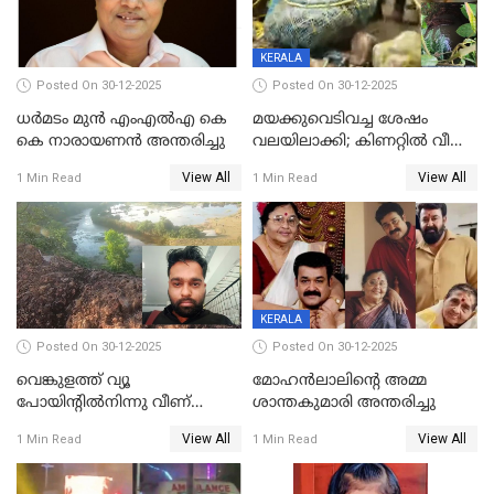
KERALA
Posted On 30-12-2025
Posted On 30-12-2025
ധർമടം മുൻ എംഎല്‍എ കെ
മയക്കുവെടിവച്ച ശേഷം
കെ നാരായണന്‍ അന്തരിച്ചു
വലയിലാക്കി; കിണറ്റിൽ വീണ
കടുവയെ പുറത്തെത്തിച്ചു
View All
View All
1 Min Read
1 Min Read
KERALA
Posted On 30-12-2025
Posted On 30-12-2025
വെങ്കുളത്ത് വ്യൂ
മോഹന്‍ലാലിന്‍റെ അമ്മ
പോയിന്റിൽനിന്നു വീണ്
ശാന്തകുമാരി അന്തരിച്ചു
യുവാവ് മരിച്ചു
View All
View All
1 Min Read
1 Min Read