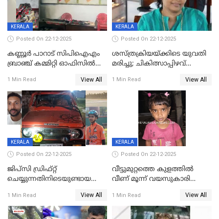
KERALA
KERALA
Posted On 22-12-2025
Posted On 22-12-2025
കണ്ണൂർ പാറാട് സിപിഐഎം
ശസ്ത്രക്രിയയ്‌ക്കിടെ യുവതി
ബ്രാഞ്ച് കമ്മിറ്റി ഓഫിസിൽ
മരിച്ചു; ചികിത്സാപ്പിഴവ്
തീയിട്ടു; നേതാക്കളുടെ
ആരോപിച്ച് ബന്ധുക്കൾ;
View All
View All
1 Min Read
1 Min Read
ചിത്രങ്ങളടക്കം കത്തിയ
സംഭവം മാവേലിക്കരയിൽ
നിലയിൽ
KERALA
KERALA
Posted On 22-12-2025
Posted On 22-12-2025
ജിപ്സി ഡ്രിഫ്റ്റ്
വീട്ടുമുറ്റത്തെ കുളത്തിൽ
ചെയ്യുന്നതിനിടെയുണ്ടായ
വീണ് മൂന്ന് വയസുകാരി
അപകടം; 14 വയസുകാരന്
മരിച്ചു
View All
View All
1 Min Read
1 Min Read
ദാരുണാന്ത്യം; ജീപ്സി
ഓടിച്ചയാൾ അറസ്റ്റിൽ.