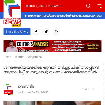
FRI AUG 7, 2026 07:36 AM IST
കനത്തമഴ സാധ്യതയെ തുടർന്ന് കോട്ടയം,ആലപ്പുഴ,വയനാട്
Share this Article
Home
District
Alappuzha
ശസ്ത്രക്രിയയ്‌ക്കിടെ യുവതി മരിച്ചു; ചികിത്സാപ്പിഴവ്
ആരോപിച്ച് ബന്ധുക്കൾ; സംഭവം മാവേലിക്കരയിൽ
വെബ് ടീം
1 Min Read
Posted On 22-12-2025