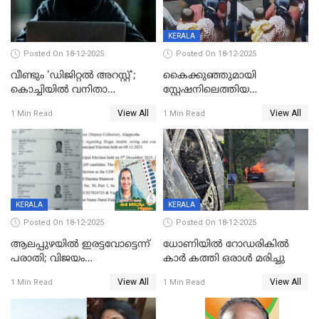
KERALA
Posted On 18-12-2025
Posted On 18-12-2025
വീണ്ടും 'ഡിജിറ്റല്‍ അറസ്റ്റ്';
കൈക്കുഞ്ഞുമായി
കൊച്ചിയില്‍ വനിതാ
സ്റ്റേഷനിലെത്തിയ
ഡോക്ടര്‍ക്ക് നഷ്ടമായത് 6.38
യുവതിയ്ക്ക് മർദ്ദനം; സിഐ
View All
View All
1 Min Read
1 Min Read
കോടി രൂപ
കരണത്തടിച്ചു; CC ടിവി
ദൃശ്യങ്ങൾ പുറത്ത്
KERALA
KERALA
Posted On 18-12-2025
Posted On 18-12-2025
ആലപ്പുഴയിൽ ഇരട്ടവോട്ടെന്ന്
ധോണിയിൽ റോഡരികിൽ
പരാതി; വിജയം
കാർ കത്തി ഒരാൾ മരിച്ചു
റദ്ദാക്കണമെന്ന് വലിയമരം
View All
View All
1 Min Read
1 Min Read
വാർഡിലെ എൽഡിഎഫ്
സ്ഥാനാർത്ഥി