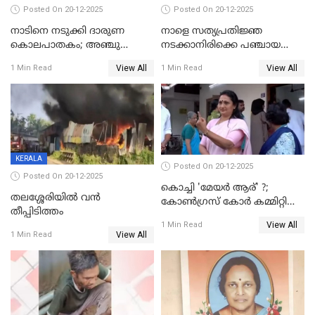
Posted On 20-12-2025
Posted On 20-12-2025
നാടിനെ നടുക്കി ദാരുണ
നാളെ സത്യപ്രതിജ്ഞ
കൊലപാതകം; അഞ്ചു
നടക്കാനിരിക്കെ പഞ്ചായത്ത്
വയസ്സുകാരനെ 'അമ്മ
മെമ്പർ മരിച്ചു
View All
View All
1 Min Read
1 Min Read
കഴുത്തുഞെരിച്ച് കൊന്നു
KERALA
Posted On 20-12-2025
Posted On 20-12-2025
കൊച്ചി 'മേയർ ആര്' ?;
തലശ്ശേരിയിൽ വൻ
കോണ്‍ഗ്രസ് കോര്‍ കമ്മിറ്റി
തീപ്പിടിത്തം
യോഗം ചൊവ്വാഴ്ച
View All
1 Min Read
View All
1 Min Read