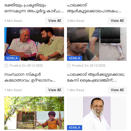
ഭക്തിയും പ്രകൃതിയും
പാലക്കാട്‌
ഒന്നാകുന്ന അപൂര്‍വ്വ കാഴ്ച;
ആൾകൂട്ടക്കൊലപാതകം;
ഭക്തർക്ക്
അന്വേഷണം
View All
View All
2 Min Read
2 Min Read
കാഴ്ചാനുഭവമൊരുക്കി
ഊർജ്ജിതമാക്കിമാക്കി
ശബരീ നന്ദനം
ക്രൈംബ്രാഞ്ച്
KERALA
KERALA
Posted On 20-12-2025
Posted On 20-12-2025
സംസ്ഥാന സ്കൂൾ
പാലക്കാട് ആൾക്കൂട്ടക്കൊല;
കലോത്സവം: ഉദ്ഘാടനം
കേസ് ക്രൈംബ്രാഞ്ചിന്;
മുഖ്യമന്ത്രി, സമാപനത്തിൽ
DYSPയുടെ നേതൃത്വത്തിൽ
View All
View All
1 Min Read
1 Min Read
മുഖ്യാതിഥിയായി
അന്വേഷിക്കും
മോഹൻലാൽ
KERALA