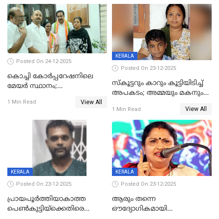
അറസ്റ്റിൽ
KERALA
Posted On 24-12-2025
Posted On 23-12-2025
കൊച്ചി കോര്‍പ്പറേഷനിലെ
സ്കൂട്ടറും കാറും കൂട്ടിയിടിച്ച്
മേയര്‍ സ്ഥാനം;
അപകടം; അമ്മയും മകനും
കോണ്‍ഗ്രസില്‍ അതൃപതി
View All
മരിച്ചു, മറ്റൊരു മകൻ
1 Min Read
രൂക്ഷം
View All
1 Min Read
ഗുരുതരാവസ്ഥയിൽ
KERALA
KERALA
Posted On 23-12-2025
Posted On 23-12-2025
പ്രായപൂർത്തിയാകാത്ത
ആരും തന്നെ
പെൺകുട്ടിയ്ക്കെതിരെ
ഔദ്യോഗികമായി
ലൈംഗികാതിക്രമം; 36കാരന്
അറിയിച്ചിട്ടില്ല, മേയറെ