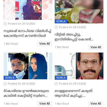
KERALA
Posted On 25-12-2025
Posted On 24-12-2025
സുരേഷ് ഗോപിയെ വിമര്‍ശിച്ച്
വീട്ടിൽ അടച്ചിട്ടു,
കോണ്‍ഗ്രസ് കൗണ്‍സിലര്‍
ഇസ്തിരിപ്പെട്ടി കൊണ്ട്
View All
പൊള്ളിച്ചു; 8 മാസം
1 Min Read
View All
1 Min Read
ഗർഭിണിയായ യുവതിക്ക് ക്രൂര
മർദനം
KERALA
KERALA
Posted On 24-12-2025
Posted On 24-12-2025
80കാരിയെ ഊൺമേശയുടെ
വെള്ളമാണെന്ന് കരുതി
കാലിൽ കെട്ടിയിട്ട് സ്വർണവും
ആസിഡ് കുടിച്ചു;
പണവും കവർന്നു;
ചികിത്സയിലിരുന്ന ആള്‍
View All
View All
1 Min Read
1 Min Read
കൊച്ചുമകനും സുഹൃത്തും
മരിച്ചു