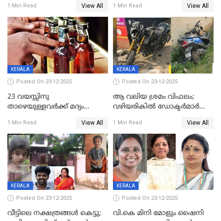
View All
View All
1 Min Read
1 Min Read
59 വർഷം തടവും 90,൦൦൦ രൂപ
കണ്ടെത്താൻ ഇന്ന് കോർ
പിഴയും ശിക്ഷ
കമ്മിറ്റി കൂടിയില്ല';
അതൃപ്തിയുമായി ദീപ്തി മേരി
വർഗീസ്
KERALA
KERALA
Posted On 23-12-2025
Posted On 23-12-2025
23 വയസ്സിനു
ആ വലിയ ശ്രമം വിഫലം;
താഴെയുള്ളവർക്ക് മദ്യം
വഴിയരികില്‍ ‌ഡോക്ടര്‍മാര്‍
നൽകിയതിനെതിരെ കർശന
ശസ്ത്രക്രിയ നടത്തിയ ലിനു
View All
View All
1 Min Read
1 Min Read
നടപടി;സ്ഥാപനങ്ങൾക്കെതിരെ
മരണത്തിന് കീഴടങ്ങി
രണ്ട് കേസുകൾ
KERALA
KERALA
Posted On 23-12-2025
Posted On 23-12-2025
വീട്ടിലെ നക്ഷത്രങ്ങൾ കെട്ടു;
വി.കെ മിനി മോളും ഷൈനി