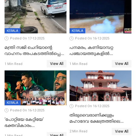
KERALA
KERALA
Posted On 17-12-2025
Posted On 16-12-2025
മന്ത്രി സജി ചെറിയാന്റെ
പനമരം, കണിയാമ്പറ്റ
വാഹനം അപകടത്തിൽപ്പെട്ടു;
പഞ്ചായത്തുകളിൽ
മന്ത്രിയും സംഘവും
ബുധനാഴ്ച വിദ്യാഭ്യാസ
View All
View All
1 Min Read
1 Min Read
രക്ഷപ്പെട്ടത് തലനാരിടയ്ക്ക്
സ്ഥാപനങ്ങൾക്ക് അവധി
KERALA
Posted On 16-12-2025
Posted On 16-12-2025
തിരുവൈരാണിക്കുളം
‘പോറ്റിയേ കേറ്റിയേ’
മഹാദേവ ക്ഷേത്രത്തിലെ
ഭക്തവികാരം
നടതുറപ്പ് മഹോത്സവത്തിന്
View All
വ്രണപ്പെടുത്തിയെന്നു
2 Min Read
ജനുവരി 2 ന് തുടക്കമാകും
View All
1 Min Read