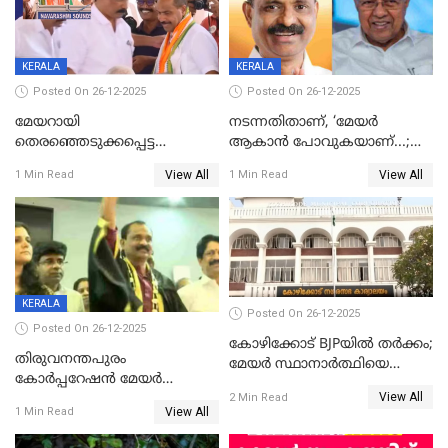
KERALA
KERALA
Posted On 26-12-2025
Posted On 26-12-2025
മേയറായി
നടന്നതിതാണ്, ‘മേയർ
തെരഞ്ഞെടുക്കപ്പെട്ട
ആകാൻ പോവുകയാണ്...;
ശേഷമുള്ള പി ഇന്ദിരയുടെ
ആവട്ടെ, അഭിനന്ദനങ്ങൾ’;
View All
View All
1 Min Read
1 Min Read
ആദ്യ വോട്ട് അസാധു; കണ്ണൂർ
മുഖ്യമന്ത്രിയുടെ ഓഫീസ്
ഡെപ്യൂട്ടി മേയർ സ്ഥാനത്ത്
തന്നെ വിശദീകരിയ്ക്കുന്നു;
താഹിറിന് വിജയം
സത്യമിതാണ്
KERALA
Posted On 26-12-2025
Posted On 26-12-2025
കോഴിക്കോട് BJPയിൽ തർക്കം;
തിരുവനന്തപുരം
മേയർ സ്ഥാനാർത്ഥിയെ
കോര്‍പ്പറേഷന്‍ മേയര്‍
പരസ്യമായി പ്രഖ്യാപിച്ചില്ല
View All
തെരഞ്ഞെടുപ്പ്; സിപിഐഎം
2 Min Read
View All
1 Min Read
ഹൈക്കോടതിയിലേക്ക്;
സത്യപ്രതിജ്ഞ ചടങ്ങില്‍