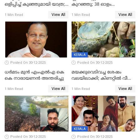
ഒളിപ്പിച്ച് കുഞ്ഞുമായി യാത്ര;
കുറഞ്ഞു; 38 ഓളം
ഓട്ടോ വളഞ്ഞ് ദമ്പതികളെ
വിദ്യാർഥികളെ ട്യൂഷൻ
View All
View All
1 Min Read
1 Min Read
പിടികൂടി പൊലീസ്
സെന്ററിലെ അധ്യാപകന്‍
മർദിച്ചതായി പരാതി
KERALA
Posted On 30-12-2025
Posted On 30-12-2025
ധർമടം മുൻ എംഎല്‍എ കെ
മയക്കുവെടിവച്ച ശേഷം
കെ നാരായണന്‍ അന്തരിച്ചു
വലയിലാക്കി; കിണറ്റിൽ വീണ
കടുവയെ പുറത്തെത്തിച്ചു
View All
View All
1 Min Read
1 Min Read
KERALA
Posted On 30-12-2025
Posted On 30-12-2025