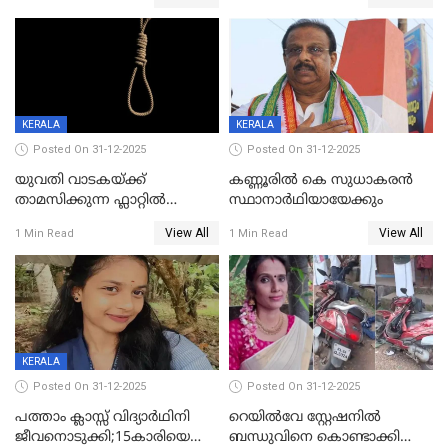
വധശ്രമക്കേസ് പ്രതി പിടിയിൽ
KERALA
KERALA
Posted On 31-12-2025
Posted On 31-12-2025
യുവതി വാടകയ്ക്ക്
കണ്ണൂരിൽ കെ സുധാകരൻ
താമസിക്കുന്ന ഫ്ലാറ്റില്‍
സ്ഥാനാർഥിയായേക്കും
തൂങ്ങിമരിച്ച നിലയില്‍;
View All
View All
1 Min Read
1 Min Read
സംഭവം കൈതപ്പൊയിലില്‍
KERALA
Posted On 31-12-2025
Posted On 31-12-2025
പത്താം ക്ലാസ്സ് വിദ്യാര്‍ഥിനി
റെയിൽവേ സ്റ്റേഷനിൽ
ജീവനൊടുക്കി;15കാരിയെ
ബന്ധുവിനെ കൊണ്ടാക്കി