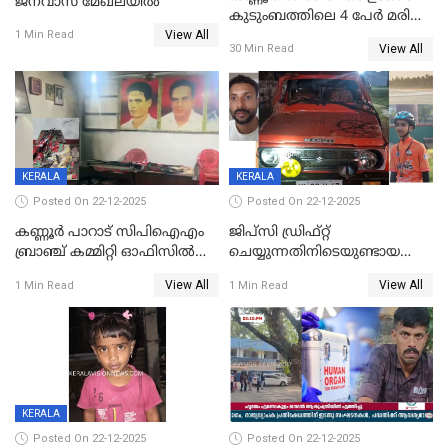
ജനവാസ മേഖലയിൽ
കുടുംബത്തിലെ 4 പേർ മരിച്ച
View All
നിലയിൽ
1 Min Read
View All
30 Min Read
KERALA
KERALA
Posted On 22-12-2025
Posted On 22-12-2025
കണ്ണൂർ പാറാട് സിപിഐഎം
ജിപ്സി ഡ്രിഫ്റ്റ്
ബ്രാഞ്ച് കമ്മിറ്റി ഓഫിസിൽ
ചെയ്യുന്നതിനിടെയുണ്ടായ
തീയിട്ടു; നേതാക്കളുടെ
അപകടം; 14 വയസുകാരന്
View All
View All
1 Min Read
1 Min Read
ചിത്രങ്ങളടക്കം കത്തിയ
ദാരുണാന്ത്യം; ജീപ്സി
നിലയിൽ
ഓടിച്ചയാൾ അറസ്റ്റിൽ.
KERALA
Posted On 22-12-2025
Posted On 22-12-2025