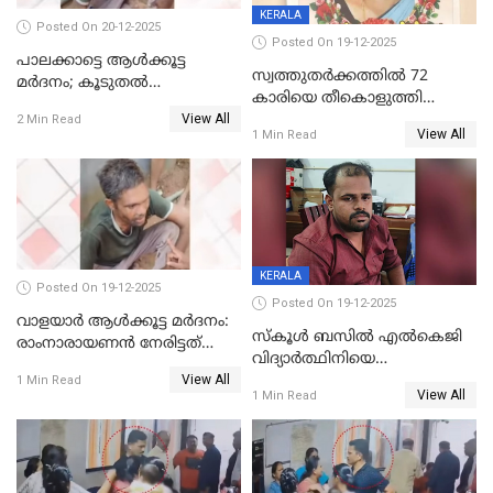
KERALA
Posted On 20-12-2025
Posted On 19-12-2025
പാലക്കാട്ടെ ആള്‍ക്കൂട്ട
സ്വത്തുതര്‍ക്കത്തില്‍ 72
മര്‍ദനം; കൂടുതല്‍
കാരിയെ തീകൊളുത്തി
അറസ്റ്റുണ്ടാവും, മര്‍ദിച്ചത് 15
View All
കൊന്നു;
2 Min Read
അംഗ സംഘമെന്ന് വിവരം
View All
1 Min Read
ക്രൂരകൊലപാതകത്തില്‍
സഹോദരിപുത്രന് ജീവപര്യന്തം
KERALA
Posted On 19-12-2025
Posted On 19-12-2025
വാളയാർ ആൾക്കൂട്ട മർദനം:
സ്കൂൾ ബസിൽ എൽകെജി
രാംനാരായണൻ നേരിട്ടത്
വിദ്യാര്‍ത്ഥിനിയെ
കൊടും ക്രൂരത; ശരീരത്തിൽ
View All
ലൈംഗികമായി ഉപദ്രവിച്ചു;
1 Min Read
നാൽപ്പതിലേറെ
View All
1 Min Read
ക്ലീനര്‍ പിടിയിൽ
മുറിവുകളെന്ന് പോസ്റ്റ്‌മോർട്ടം
റിപ്പോർട്ട്