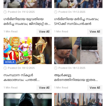
Posted On 19-12-2025
Posted On 19-12-2025
ഗര്‍ഭിണിയായ യുവതിയെ
ഗര്‍ഭിണിയെ മർദിച്ച സംഭവം;
മര്‍ദിച്ച സംഭവം; ജിസ്‌ട്രേറ്റ് തല
SHOക്ക് സസ്പെൻഷൻ
അന്വേഷണം വേണമെന്ന്
View All
View All
1 Min Read
1 Min Read
യുവതി
KERALA
Posted On 18-12-2025
Posted On 18-12-2025
സംസ്ഥാന സ്കൂൾ
ആൾക്കൂട്ട
കലോത്സവം: പന്തൽ
മർദനത്തിനിരയായ ഇതര
കാൽനാട്ടൽ 20 ന്
സംസ്ഥാന തൊഴിലാളി മരിച്ചു;
View All
View All
1 Min Read
1 Min Read
നടുക്കുന്ന സംഭവം
വാളയാറിൽ