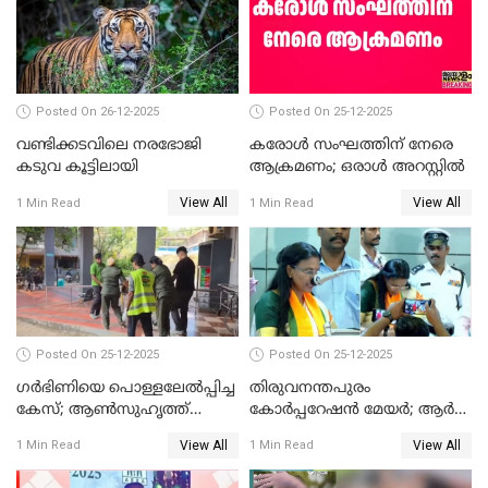
ചട്ടലംഘനമെന്ന് പാർട്ടി
Posted On 26-12-2025
Posted On 25-12-2025
വണ്ടിക്കടവിലെ നരഭോജി
കരോള്‍ സംഘത്തിന് നേരെ
കടുവ കൂട്ടിലായി
ആക്രമണം; ഒരാള്‍ അറസ്റ്റില്‍
View All
View All
1 Min Read
1 Min Read
Posted On 25-12-2025
Posted On 25-12-2025
ഗര്‍ഭിണിയെ പൊള്ളലേല്‍പ്പിച്ച
തിരുവനന്തപുരം
കേസ്; ആണ്‍സുഹൃത്ത്
കോര്‍പ്പറേഷന്‍ മേയർ; ആര്‍
പിടിയില്‍
ശ്രീലേഖയ്ക്ക് മുൻതൂക്കം
View All
View All
1 Min Read
1 Min Read