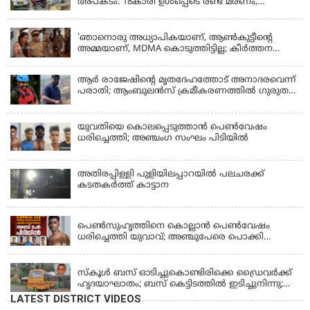
അപകടം: 18കാരി ഉൾപ്പെടെ രണ്ട് മരണം,
പത്തോളം പേർക്ക് പരിക്ക്
KERALA
'ഞാനൊരു അധ്യാപികയാണ്, ആണ്‍കുട്ടീന്റെ
അമ്മയാണ്‌, MDMA കൊടുത്തിട്ടില്ല; കീർത്തന
മാധ്യമങ്ങളോട്; പൊലീസ് കസ്റ്റഡിയിൽ വിട്ട്
കോടതി, ജാമ്യാപേക്ഷ തള്ളി
ആര്‍ രാജേഷിന്റെ മൃതദേഹത്തോട് അനാദരവെന്ന്
പരാതി; ആംബുലന്‍സ് ക്രമീകരണത്തില്‍ ഗുരുതര
വീഴ്ച; മൃതദേഹം ചാവക്കാട് വരെ എത്തിച്ചത്
ഫ്രീസര്‍ സംവിധാനം ഇല്ലാതെയെന്നും ആരോപണം
യുവതിയെ കൊലപ്പെടുത്താൻ പെൺവേഷം
ധരിച്ചെത്തി; അഞ്ചംഗ സംഘം പിടിയിൽ
അതിരപ്പിള്ളി പുളിയിലപ്പാറയിൽ പലചരക്ക്
കടതകർത്ത് കാട്ടാന
KERALA
പെണ്‍സുഹൃത്തിനെ കൊല്ലാന്‍ പെണ്‍വേഷം
ധരിച്ചെത്തി യുവാവ്; അഞ്ചുപേരെ പൊക്കി
പൊലീസ്
KERALA
സ്കൂൾ ബസ് ഓടിച്ചുകൊണ്ടിരിക്കെ ഡ്രൈവർക്ക്
ഹൃദയാഘാതം; ബസ് കെട്ടിടത്തിൽ ഇടിച്ചുനിന്നു;
ഡ്രൈവർ മരിച്ചു, രണ്ട് കുട്ടികൾക്ക് പരിക്ക്
LATEST DISTRICT VIDEOS