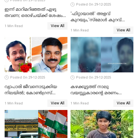
Posted On 29-12-2025
Posted On 29-12-2025
ഇന്ന് മാറിമറിഞ്ഞത് ഏഴു
'ഫിറ്റായാൽ' അളവ്
തവണ; ഒരാഴ്ചയ്ക്ക് ശേഷം
കുറയും,'സ്‌മോൾ കുറവ്
സ്വർണവിലയിൽ ഇടിവ്
View All
പിടികൂടി; ബാറിന് 25,000 രൂപ
1 Min Read
View All
1 Min Read
പിഴ
Posted On 29-12-2025
Posted On 29-12-2025
വ്യാപാരി ജീവനൊടുക്കിയ
കഴക്കൂട്ടത്ത് നാലു
നിലയില്‍; കോണ്‍ഗ്രസ്
വയസ്സുകാരന്റെ മരണം
കൗണ്‍സിലറുടെ
കൊലപാതകം: അമ്മയും
View All
View All
1 Min Read
1 Min Read
മാനസികപീഡനമെന്ന് കുറിപ്പ്
സുഹൃത്തും പൊലീസ്
കസ്റ്റഡിയിൽ