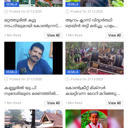
KERALA
KERALA
Posted On 27-12-2025
Posted On 27-12-2025
മറ്റത്തൂരിൽ കൂട്ട
ആറാം ക്ലാസ് വിദ്യാർത്ഥി
നടപടിയുമായി കോണ്‍ഗ്രസ്,
ട്രെയിൻ തട്ടി മരിച്ചു; പാളം
ബിജെപി പാളയത്തിലെത്തിയ
മുറിച്ചുകടക്കുന്നതിനിടെ
View All
View All
1 Min Read
1 Min Read
എട്ട് പേര്‍ ഉള്‍പ്പെടെ
അപകടം മലപ്പുറത്ത്
പത്തുപേരെ പുറത്താക്കി,
ചൊവ്വന്നൂരിലും നടപടി
KERALA
KERALA
Posted On 27-12-2025
Posted On 27-12-2025
കണ്ണൂരിൽ യു.പി
കോണ്‍ക്രീറ്റ് മിക്‌സര്‍
സ്വദേശിയുടെ മരണത്തിൽ
കയറ്റിവന്ന ലോറി മറിഞ്ഞു;
അഞ്ചംഗ സംഘത്തിനെതിരെ
രണ്ടുപേര്‍ക്ക് ദാരുണാന്ത്യം;
View All
View All
1 Min Read
1 Min Read
കേസ്; തർക്കമുണ്ടായത്
അപകടം കണ്ണൂരിൽ
ഫേഷ്യലിന് 300 രൂപ
ആവശ്യപ്പെട്ടതിനെച്ചൊല്ലി