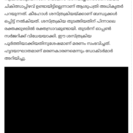
ചികിത്സാപ്പിഴവ് ഉണ്ടായിട്ടില്ലെന്നാണ് ആശുപത്രി അധികൃതർ
പറയുന്നത്. കീഹോൾ ശസ്ത്രക്രിയയ്ക്കാണ് ബന്ധുക്കൾ
ഒപ്പിട്ട് നൽകിയത്. ശസ്ത്രക്രിയ തുടങ്ങിയതിന് പിന്നാലെ
രക്തക്കുഴലിൽ രക്തസ്രാവമുണ്ടായി. തുട‌ർന്ന് ഓപ്പൺ
സർജറിക്ക് വിധേയയാക്കി. ഈ ശസ്ത്രക്രിയ
പൂർത്തിയാക്കിയതിനുശേഷമാണ് മരണം സംഭവിച്ചത്.
ഹൃദയാഘാതമാണ് മരണകാരണമെന്നും ഡോക്‌ടർമാർ
അറിയിച്ചു.