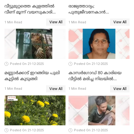
വീട്ടുമുറ്റത്തെ കുളത്തിൽ
രാജ്യത്താദ്യം;
വീണ് മൂന്ന് വയസുകാരി
പുതുജീവനേകാൻ
മരിച്ചു
ഷിബുവിന്റെ ഹൃദയം
View All
View All
1 Min Read
1 Min Read
എറണാകുളം സർക്കാർ
ജനറൽ
ആശുപത്രിയിലെത്തിച്ചു
Posted On 21-12-2025
Posted On 21-12-2025
മണ്ണാർക്കാട് ഇറങ്ങിയ പുലി
കാസർഗോഡ് 80 കാരിയെ
കൂട്ടിൽ കുടുങ്ങി
വീട്ടിൽ മരിച്ച നിലയിൽ
കണ്ടെത്തി
View All
View All
1 Min Read
1 Min Read
Posted On 21-12-2025
Posted On 21-12-2025