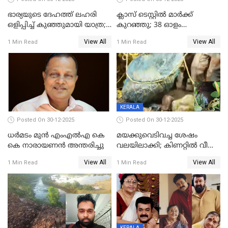
ഭാര്യയുടെ ദേഹത്ത് ലഹരി
ക്ലാസ് ടെസ്റ്റിൽ മാർക്ക്
ഒളിപ്പിച്ച് കുഞ്ഞുമായി യാത്ര;
കുറഞ്ഞു; 38 ഓളം
ഓട്ടോ വളഞ്ഞ് ദമ്പതികളെ
വിദ്യാർഥികളെ ട്യൂഷൻ
View All
View All
1 Min Read
1 Min Read
പിടികൂടി പൊലീസ്
സെന്ററിലെ അധ്യാപകന്‍
മർദിച്ചതായി പരാതി
KERALA
Posted On 30-12-2025
Posted On 30-12-2025
ധർമടം മുൻ എംഎല്‍എ കെ
മയക്കുവെടിവച്ച ശേഷം
കെ നാരായണന്‍ അന്തരിച്ചു
വലയിലാക്കി; കിണറ്റിൽ വീണ
കടുവയെ പുറത്തെത്തിച്ചു
View All
View All
1 Min Read
1 Min Read
KERALA