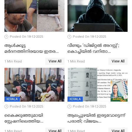
Posted On 18-12-2025
Posted On 18-12-2025
ആൾക്കൂട്ട
വീണ്ടും 'ഡിജിറ്റല്‍ അറസ്റ്റ്';
മർദനത്തിനിരയായ ഇതര
കൊച്ചിയില്‍ വനിതാ
സംസ്ഥാന തൊഴിലാളി മരിച്ചു;
ഡോക്ടര്‍ക്ക് നഷ്ടമായത് 6.38
View All
View All
1 Min Read
1 Min Read
നടുക്കുന്ന സംഭവം
കോടി രൂപ
വാളയാറിൽ
KERALA
KERALA
Posted On 18-12-2025
Posted On 18-12-2025
കൈക്കുഞ്ഞുമായി
ആലപ്പുഴയിൽ ഇരട്ടവോട്ടെന്ന്
സ്റ്റേഷനിലെത്തിയ
പരാതി; വിജയം
യുവതിയ്ക്ക് മർദ്ദനം; സിഐ
റദ്ദാക്കണമെന്ന് വലിയമരം
View All
View All
1 Min Read
1 Min Read