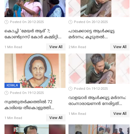
Posted On 20-12-2025
Posted On 20-12-2025
കൊച്ചി 'മേയർ ആര്' ?;
പാലക്കാട്ടെ ആള്‍ക്കൂട്ട
കോണ്‍ഗ്രസ് കോര്‍ കമ്മിറ്റി
മര്‍ദനം; കൂടുതല്‍
യോഗം ചൊവ്വാഴ്ച
അറസ്റ്റുണ്ടാവും, മര്‍ദിച്ചത് 15
View All
View All
1 Min Read
2 Min Read
അംഗ സംഘമെന്ന് വിവരം
KERALA
Posted On 19-12-2025
Posted On 19-12-2025
വാളയാർ ആൾക്കൂട്ട മർദനം:
സ്വത്തുതര്‍ക്കത്തില്‍ 72
രാംനാരായണൻ നേരിട്ടത്
കാരിയെ തീകൊളുത്തി
കൊടും ക്രൂരത; ശരീരത്തിൽ
View All
കൊന്നു;
1 Min Read
നാൽപ്പതിലേറെ
View All
1 Min Read
ക്രൂരകൊലപാതകത്തില്‍
മുറിവുകളെന്ന് പോസ്റ്റ്‌മോർട്ടം
സഹോദരിപുത്രന് ജീവപര്യന്തം
റിപ്പോർട്ട്