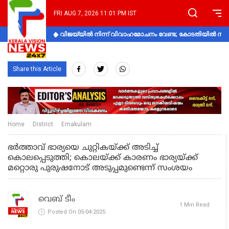
FRI AUG 7, 2026 11:01 PM IST
വിജയ്‌യിൽ നിന്ന് വിവാഹമോചനം വേണ്ട; കോടതിയിൽ നിലപാ
Share this Article
Home
District
Ernakulam
ഭർത്താവ് ഭാര്യയെ ചുറ്റികയ്ക്ക് അടിച്ച്
കൊലപ്പെടുത്തി; കൊലയ്ക്ക് കാരണം ഭാര്യയ്ക്ക്
മറ്റൊരു പുരുഷനോട് അടുപ്പമുണ്ടെന്ന് സംശയം
വെബ് ടീം
1 Min Read
Posted On 05-04-2025