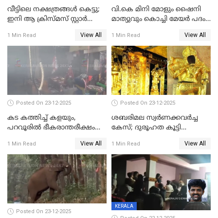
വീട്ടിലെ നക്ഷത്രങ്ങൾ കെട്ടു;
വി.കെ മിനി മോളും ഷൈനി
ഇനി ആ ക്രിസ്മസ് സ്റ്റാർ
മാത്യുവും കൊച്ചി മേയർ പദം
മാത്രം; പൈതങ്ങൾക്ക്
പങ്കിടും; ദീപ്തി മേരി വർഗീസ്
View All
View All
1 Min Read
1 Min Read
വേണ്ടിയുള്ള
മേയറാകില്ല
പിടിവലിക്കിടയിൽ
അപ്പൂപ്പനെതിരെ പോക്സോ
കേസ് ഒടുവിൽ 4 ജീവനുകൾ
പൊലിഞ്ഞു
Posted On 23-12-2025
Posted On 23-12-2025
കട കത്തിച്ച് കളയും,
ശബരിമല സ്വര്‍ണക്കവര്‍ച്ച
പറവൂരില്‍ ഭീകരാന്തരീക്ഷം
കേസ്; ദുരൂഹത കൂട്ടി
സൃഷ്ടിച്ച് കുട്ടി ലഹരിസംഘം
വിദേശവ്യവസായിയുടെ മൊഴി
View All
View All
1 Min Read
1 Min Read
KERALA
Posted On 23-12-2025