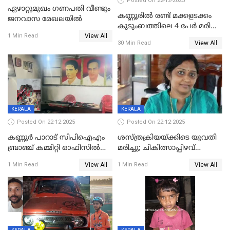
Posted On 22-12-2025
ഏഴാറ്റുമുഖം ഗണപതി വീണ്ടും
കണ്ണൂരിൽ രണ്ട് മക്കളടക്കം
ജനവാസ മേഖലയിൽ
കുടുംബത്തിലെ 4 പേർ മരിച്ച
View All
നിലയിൽ
1 Min Read
View All
30 Min Read
KERALA
KERALA
Posted On 22-12-2025
Posted On 22-12-2025
കണ്ണൂർ പാറാട് സിപിഐഎം
ശസ്ത്രക്രിയയ്‌ക്കിടെ യുവതി
ബ്രാഞ്ച് കമ്മിറ്റി ഓഫിസിൽ
മരിച്ചു; ചികിത്സാപ്പിഴവ്
തീയിട്ടു; നേതാക്കളുടെ
ആരോപിച്ച് ബന്ധുക്കൾ;
View All
View All
1 Min Read
1 Min Read
ചിത്രങ്ങളടക്കം കത്തിയ
സംഭവം മാവേലിക്കരയിൽ
നിലയിൽ