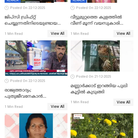
KERALA
KERALA
Posted On 22-12-2025
Posted On 22-12-2025
ജിപ്സി ഡ്രിഫ്റ്റ്
വീട്ടുമുറ്റത്തെ കുളത്തിൽ
ചെയ്യുന്നതിനിടെയുണ്ടായ
വീണ് മൂന്ന് വയസുകാരി
അപകടം; 14 വയസുകാരന്
മരിച്ചു
View All
View All
1 Min Read
1 Min Read
ദാരുണാന്ത്യം; ജീപ്സി
ഓടിച്ചയാൾ അറസ്റ്റിൽ.
Posted On 21-12-2025
Posted On 22-12-2025
മണ്ണാർക്കാട് ഇറങ്ങിയ പുലി
രാജ്യത്താദ്യം;
കൂട്ടിൽ കുടുങ്ങി
പുതുജീവനേകാൻ
View All
ഷിബുവിന്റെ ഹൃദയം
1 Min Read
View All
1 Min Read
എറണാകുളം സർക്കാർ
ജനറൽ
ആശുപത്രിയിലെത്തിച്ചു