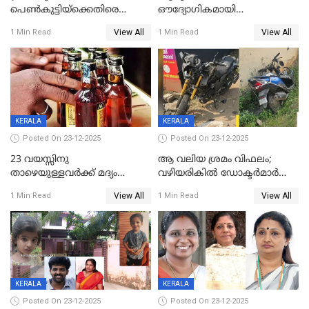
പെൺകുട്ടിയ്ക്കെതിരെ
ഔദ്യോഗികമായി
ലൈംഗികാതിക്രമം; 36കാരന്
അറിയിച്ചിട്ടില്ല, മേയറെ
View All
View All
1 Min Read
1 Min Read
59 വർഷം തടവും 90,൦൦൦ രൂപ
കണ്ടെത്താൻ ഇന്ന് കോർ
പിഴയും ശിക്ഷ
കമ്മിറ്റി കൂടിയില്ല';
അതൃപ്തിയുമായി ദീപ്തി മേരി
വർഗീസ്
KERALA
KERALA
Posted On 23-12-2025
Posted On 23-12-2025
23 വയസ്സിനു
ആ വലിയ ശ്രമം വിഫലം;
താഴെയുള്ളവർക്ക് മദ്യം
വഴിയരികില്‍ ‌ഡോക്ടര്‍മാര്‍
നൽകിയതിനെതിരെ കർശന
ശസ്ത്രക്രിയ നടത്തിയ ലിനു
View All
View All
1 Min Read
1 Min Read
നടപടി;സ്ഥാപനങ്ങൾക്കെതിരെ
മരണത്തിന് കീഴടങ്ങി
രണ്ട് കേസുകൾ
KERALA
KERALA
Posted On 23-12-2025
Posted On 23-12-2025