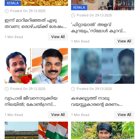
KERALA
KERALA
Posted On 29-12-2025
Posted On 29-12-2025
ഇന്ന് മാറിമറിഞ്ഞത് ഏഴു
'ഫിറ്റായാൽ' അളവ്
തവണ; ഒരാഴ്ചയ്ക്ക് ശേഷം
കുറയും,'സ്‌മോൾ കുറവ്
സ്വർണവിലയിൽ ഇടിവ്
View All
പിടികൂടി; ബാറിന് 25,000 രൂപ
1 Min Read
View All
1 Min Read
പിഴ
Posted On 29-12-2025
Posted On 29-12-2025
വ്യാപാരി ജീവനൊടുക്കിയ
കഴക്കൂട്ടത്ത് നാലു
നിലയില്‍; കോണ്‍ഗ്രസ്
വയസ്സുകാരന്റെ മരണം
കൗണ്‍സിലറുടെ
കൊലപാതകം: അമ്മയും
View All
View All
1 Min Read
1 Min Read
മാനസികപീഡനമെന്ന് കുറിപ്പ്
സുഹൃത്തും പൊലീസ്
കസ്റ്റഡിയിൽ