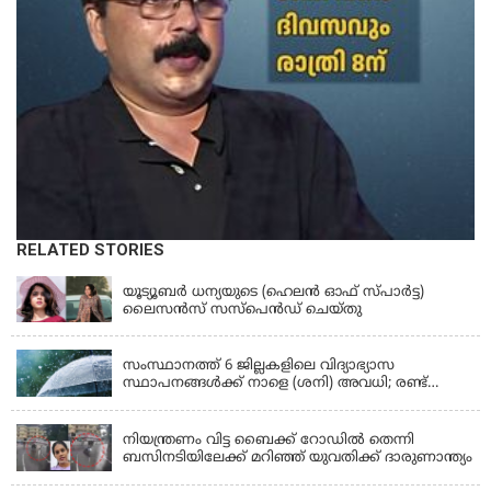
RELATED STORIES
KERALA
യൂട്യൂബർ ധന്യയുടെ (ഹെലൻ ഓഫ് സ്പാർട്ട)
ലൈസൻസ് സസ്‌പെൻഡ് ചെയ്തു
KERALA
സംസ്ഥാനത്ത് 6 ജില്ലകളിലെ വിദ്യാഭ്യാസ
സ്ഥാപനങ്ങൾക്ക് നാളെ (ശനി) അവധി; രണ്ട്
ജില്ലകളിൽ അവധി പ്രൊഫഷണൽ കോളേജുകൾ
KERALA
ഒഴികെ
നിയന്ത്രണം വിട്ട ബൈക്ക് റോഡിൽ തെന്നി
ബസിനടിയിലേക്ക് മറിഞ്ഞ് യുവതിക്ക് ദാരുണാന്ത്യം
KERALA