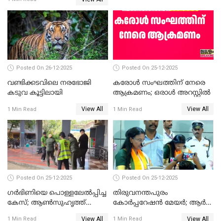
ഹൈക്കോടതിയിലേക്ക്;
സത്യപ്രതിജ്ഞ ചടങ്ങില്‍
ചട്ടലംഘനമെന്ന് പാർട്ടി
Posted On 26-12-2025
Posted On 25-12-2025
വണ്ടിക്കടവിലെ നരഭോജി
കരോള്‍ സംഘത്തിന് നേരെ
കടുവ കൂട്ടിലായി
ആക്രമണം; ഒരാള്‍ അറസ്റ്റില്‍
View All
View All
1 Min Read
1 Min Read
Posted On 25-12-2025
Posted On 25-12-2025
ഗര്‍ഭിണിയെ പൊള്ളലേല്‍പ്പിച്ച
തിരുവനന്തപുരം
കേസ്; ആണ്‍സുഹൃത്ത്
കോര്‍പ്പറേഷന്‍ മേയർ; ആര്‍
പിടിയില്‍
ശ്രീലേഖയ്ക്ക് മുൻതൂക്കം
View All
View All
1 Min Read
1 Min Read