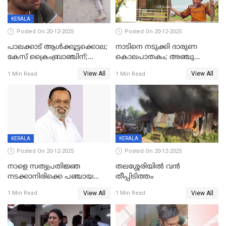
KERALA
Posted On 20-12-2025
Posted On 20-12-2025
പാലക്കാട് ആൾക്കൂട്ടക്കൊല;
നാടിനെ നടുക്കി ദാരുണ
കേസ് ക്രൈംബ്രാഞ്ചിന്;
കൊലപാതകം; അഞ്ചു
DYSPയുടെ നേതൃത്വത്തിൽ
വയസ്സുകാരനെ 'അമ്മ
View All
View All
1 Min Read
1 Min Read
അന്വേഷിക്കും
കഴുത്തുഞെരിച്ച് കൊന്നു
KERALA
KERALA
Posted On 20-12-2025
Posted On 20-12-2025
നാളെ സത്യപ്രതിജ്ഞ
തലശ്ശേരിയിൽ വൻ
നടക്കാനിരിക്കെ പഞ്ചായത്ത്
തീപ്പിടിത്തം
മെമ്പർ മരിച്ചു
View All
View All
1 Min Read
1 Min Read