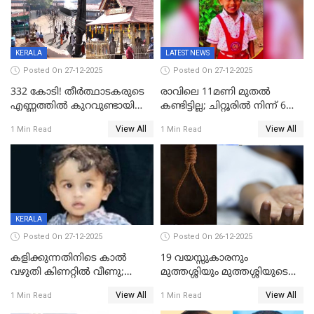
KERALA
LATEST NEWS
Posted On 27-12-2025
Posted On 27-12-2025
332 കോടി! തീർത്ഥാടകരുടെ
രാവിലെ 11മണി മുതൽ
എണ്ണത്തിൽ കുറവുണ്ടായിട്ടും
കണ്ടിട്ടില്ല; ചിറ്റൂരിൽ നിന്ന് 6
ശബരിമലയിൽ വരുമാനം
വയസ്സുകാരനെ കാണാതായി
View All
View All
1 Min Read
1 Min Read
കുതിച്ചുയരുന്നു
KERALA
Posted On 27-12-2025
Posted On 26-12-2025
കളിക്കുന്നതിനിടെ കാൽ
19 വയസ്സുകാരനും
വഴുതി കിണറ്റിൽ വീണു;
മുത്തശ്ശിയും മുത്തശ്ശിയുടെ
ഒന്നര വയസ്സുകാരന്
സഹോദരിയും വീട്ടിൽ തൂങ്ങി
View All
View All
1 Min Read
1 Min Read
ദാരുണാന്ത്യം
മരിച്ചനിലയിൽ