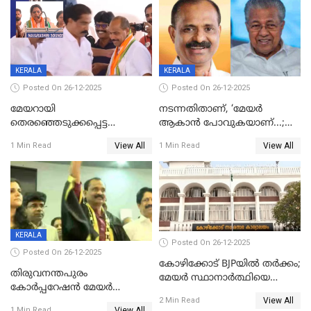
KERALA
KERALA
Posted On 26-12-2025
Posted On 26-12-2025
മേയറായി
നടന്നതിതാണ്, ‘മേയർ
തെരഞ്ഞെടുക്കപ്പെട്ട
ആകാൻ പോവുകയാണ്...;
ശേഷമുള്ള പി ഇന്ദിരയുടെ
ആവട്ടെ, അഭിനന്ദനങ്ങൾ’;
View All
View All
1 Min Read
1 Min Read
ആദ്യ വോട്ട് അസാധു; കണ്ണൂർ
മുഖ്യമന്ത്രിയുടെ ഓഫീസ്
ഡെപ്യൂട്ടി മേയർ സ്ഥാനത്ത്
തന്നെ വിശദീകരിയ്ക്കുന്നു;
താഹിറിന് വിജയം
സത്യമിതാണ്
KERALA
Posted On 26-12-2025
Posted On 26-12-2025
കോഴിക്കോട് BJPയിൽ തർക്കം;
തിരുവനന്തപുരം
മേയർ സ്ഥാനാർത്ഥിയെ
കോര്‍പ്പറേഷന്‍ മേയര്‍
പരസ്യമായി പ്രഖ്യാപിച്ചില്ല
View All
തെരഞ്ഞെടുപ്പ്; സിപിഐഎം
2 Min Read
View All
1 Min Read