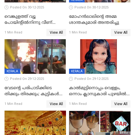
Posted On 30-12-2025
Posted On 30-12-2025
വെങ്കുളത്ത് വ്യൂ
മോഹന്‍ലാലിന്‍റെ അമ്മ
പോയിന്റിൽനിന്നു വീണ്
ശാന്തകുമാരി അന്തരിച്ചു
യുവാവ് മരിച്ചു
View All
View All
1 Min Read
1 Min Read
KERALA
KERALA
Posted On 29-12-2025
Posted On 29-12-2025
വേടന്റെ പരിപാടിക്കിടെ
കാൽമുട്ടിനൊപ്പം വെള്ളം,
തിക്കും തിരക്കും; കുട്ടികള്‍
ഒന്നാം ക്ലാസുകാരി പുഴയിൽ
ഉള്‍പ്പെടെ നിരവധി പേര്‍ക്ക്
മുങ്ങി മരിച്ചു; ദാരുണ സംഭവം
View All
View All
1 Min Read
1 Min Read
പരിക്ക്; പാളം മറികടന്ന
കുട്ടികൾക്കൊപ്പം
യുവാവ് ട്രെയിന്‍ തട്ടി മരിച്ചു
കളിക്കുന്നതിനിടെ