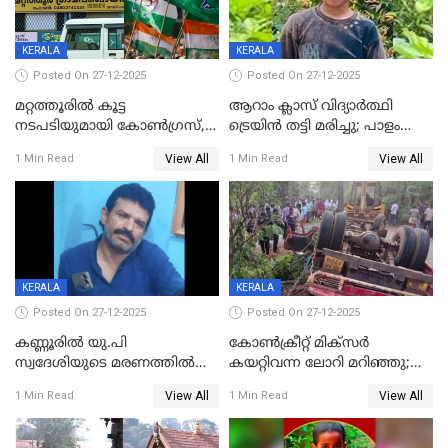
KERALA
KERALA
Posted On 27-12-2025
Posted On 27-12-2025
മറ്റത്തൂരിൽ കൂട്ട
ആറാം ക്ലാസ് വിദ്യാർത്ഥി
നടപടിയുമായി കോണ്‍ഗ്രസ്,
ട്രെയിൻ തട്ടി മരിച്ചു; പാളം
ബിജെപി പാളയത്തിലെത്തിയ
മുറിച്ചുകടക്കുന്നതിനിടെ
View All
View All
1 Min Read
1 Min Read
എട്ട് പേര്‍ ഉള്‍പ്പെടെ
അപകടം മലപ്പുറത്ത്
പത്തുപേരെ പുറത്താക്കി,
ചൊവ്വന്നൂരിലും നടപടി
KERALA
KERALA
Posted On 27-12-2025
Posted On 27-12-2025
കണ്ണൂരിൽ യു.പി
കോണ്‍ക്രീറ്റ് മിക്‌സര്‍
സ്വദേശിയുടെ മരണത്തിൽ
കയറ്റിവന്ന ലോറി മറിഞ്ഞു;
അഞ്ചംഗ സംഘത്തിനെതിരെ
രണ്ടുപേര്‍ക്ക് ദാരുണാന്ത്യം;
View All
View All
1 Min Read
1 Min Read
കേസ്; തർക്കമുണ്ടായത്
അപകടം കണ്ണൂരിൽ
ഫേഷ്യലിന് 300 രൂപ
ആവശ്യപ്പെട്ടതിനെച്ചൊല്ലി