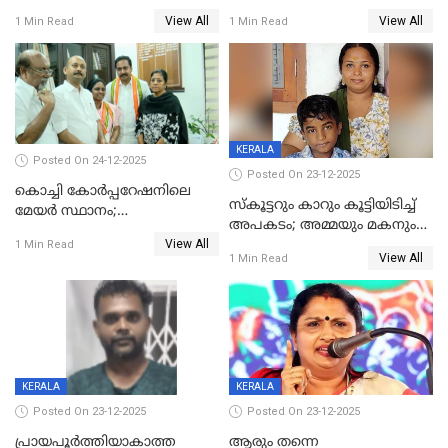
പണവും കവർന്നു;
ചികിത്സയിലിരുന്ന ആള്‍
View All
View All
1 Min Read
1 Min Read
കൊച്ചുമകനും സുഹൃത്തും
മരിച്ചു
അറസ്റ്റിൽ
KERALA
Posted On 24-12-2025
Posted On 23-12-2025
കൊച്ചി കോര്‍പ്പറേഷനിലെ
സ്കൂട്ടറും കാറും കൂട്ടിയിടിച്ച്
മേയര്‍ സ്ഥാനം;
അപകടം; അമ്മയും മകനും
കോണ്‍ഗ്രസില്‍ അതൃപതി
View All
മരിച്ചു, മറ്റൊരു മകൻ
1 Min Read
രൂക്ഷം
View All
1 Min Read
ഗുരുതരാവസ്ഥയിൽ
KERALA
KERALA
Posted On 23-12-2025
Posted On 23-12-2025
പ്രായപൂർത്തിയാകാത്ത
ആരും തന്നെ