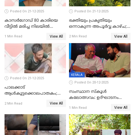
Posted On 21-12-2025
Posted On 21-12-2025
കാസർഗോഡ് 80 കാരിയെ
ഭക്തിയും പ്രകൃതിയും
വീട്ടിൽ മരിച്ച നിലയിൽ
ഒന്നാകുന്ന അപൂര്‍വ്വ കാഴ്ച;
കണ്ടെത്തി
ഭക്തർക്ക്
View All
View All
1 Min Read
2 Min Read
കാഴ്ചാനുഭവമൊരുക്കി
ശബരീ നന്ദനം
KERALA
Posted On 21-12-2025
Posted On 20-12-2025
പാലക്കാട്‌
സംസ്ഥാന സ്കൂൾ
ആൾകൂട്ടക്കൊലപാതകം;
കലോത്സവം: ഉദ്ഘാടനം
അന്വേഷണം
View All
മുഖ്യമന്ത്രി, സമാപനത്തിൽ
2 Min Read
ഊർജ്ജിതമാക്കിമാക്കി
View All
1 Min Read
മുഖ്യാതിഥിയായി
ക്രൈംബ്രാഞ്ച്
മോഹൻലാൽ