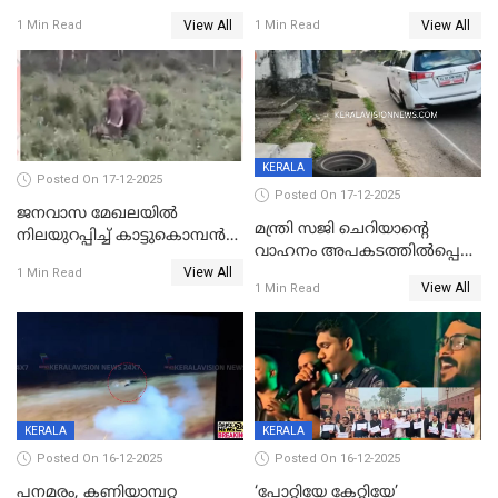
വർഷം തടവുശിക്ഷ
ചികിത്സയിലായിരുന്ന രണ്ടാം
View All
View All
1 Min Read
1 Min Read
ക്ലാസ് വിദ്യാർത്ഥിനി മരിച്ചു
KERALA
Posted On 17-12-2025
Posted On 17-12-2025
ജനവാസ മേഖലയില്‍
മന്ത്രി സജി ചെറിയാന്റെ
നിലയുറപ്പിച്ച് കാട്ടുകൊമ്പന്‍
വാഹനം അപകടത്തിൽപ്പെട്ടു;
പടയപ്പ
View All
മന്ത്രിയും സംഘവും
1 Min Read
View All
1 Min Read
രക്ഷപ്പെട്ടത് തലനാരിടയ്ക്ക്
KERALA
KERALA
Posted On 16-12-2025
Posted On 16-12-2025
പനമരം, കണിയാമ്പറ്റ
‘പോറ്റിയേ കേറ്റിയേ’