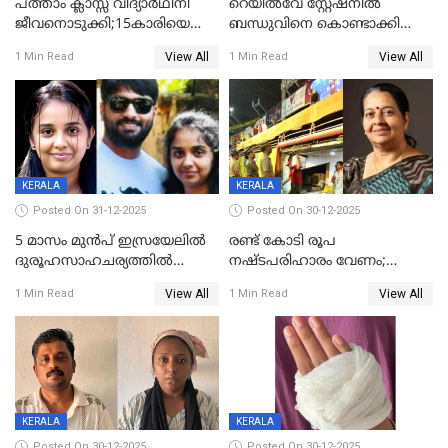
പത്താം ക്ലാസ്സ് വിദ്യാര്‍ഥിനി
റെയിൽവേ സ്റ്റേഷനിൽ
ജീവനൊടുക്കി;15കാരിയെ
ബന്ധുവിനെ കൊണ്ടാക്കി
കണ്ടെത്തിയത്
മടങ്ങുന്നതിനിടെ ടോറസ്സ്
View All
View All
1 Min Read
1 Min Read
കിടപ്പുമുറിയില്‍ തൂങ്ങി മരിച്ച
ലോറി സ്കൂട്ടറിൽ ഇടിച്ചു :
നിലയിൽ
യുവതിക്ക് ദാരുണാന്ത്യം
KERALA
KERALA
Posted On 31-12-2025
Posted On 30-12-2025
5 മാസം മുൻപ് ഇസ്രയേലിൽ
രണ്ട് കോടി രൂപ
ദുരൂഹസാഹചര്യത്തിൽ
നഷ്ടപരിഹാരം വേണം;
മരിച്ചനിലയിൽ കണ്ടെത്തിയ
ജിസിഡിഎക്ക് വക്കീൽ
View All
View All
1 Min Read
1 Min Read
മലയാളി യുവാവിന്റെ ഭാര്യയും
നോട്ടീസയച്ച് ഉമാ തോമസ്
മരിച്ചു
KERALA
KERALA
Posted On 30-12-2025
Posted On 30-12-2025