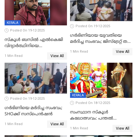
KERALA
Posted On 19-12-2025
Posted On 19-12-2025
ഗര്‍ഭിണിയായ യുവതിയെ
സ്കൂൾ ബസിൽ എൽകെജി
മര്‍ദിച്ച സംഭവം; ജിസ്‌ട്രേറ്റ് തല
വിദ്യാര്‍ത്ഥിനിയെ
അന്വേഷണം വേണമെന്ന്
View All
ലൈംഗികമായി ഉപദ്രവിച്ചു;
1 Min Read
യുവതി
View All
1 Min Read
ക്ലീനര്‍ പിടിയിൽ
KERALA
Posted On 19-12-2025
Posted On 18-12-2025
ഗര്‍ഭിണിയെ മർദിച്ച സംഭവം;
സംസ്ഥാന സ്കൂൾ
SHOക്ക് സസ്പെൻഷൻ
കലോത്സവം: പന്തൽ
View All
കാൽനാട്ടൽ 20 ന്
1 Min Read
View All
1 Min Read