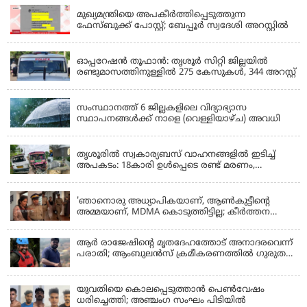
മുഖ്യമന്ത്രിയെ അപകീർത്തിപ്പെടുത്തുന്ന
ഫേസ്‌ബുക്ക് പോസ്റ്റ്; ബേപ്പൂർ സ്വദേശി അറസ്റ്റിൽ
KERALA
ഓപ്പറേഷൻ തൂഫാൻ: തൃശൂർ സിറ്റി ജില്ലയിൽ
രണ്ടുമാസത്തിനുള്ളിൽ 275 കേസുകൾ, 344 അറസ്റ്റ്
KERALA
സംസ്ഥാനത്ത് 6 ജില്ലകളിലെ വിദ്യാഭ്യാസ
സ്ഥാപനങ്ങൾക്ക് നാളെ (വെള്ളിയാഴ്ച) അവധി
KERALA
തൃശൂരിൽ സ്വകാര്യബസ് വാഹനങ്ങളില്‍ ഇടിച്ച്
അപകടം: 18കാരി ഉൾപ്പെടെ രണ്ട് മരണം,
പത്തോളം പേർക്ക് പരിക്ക്
KERALA
'ഞാനൊരു അധ്യാപികയാണ്, ആണ്‍കുട്ടീന്റെ
അമ്മയാണ്‌, MDMA കൊടുത്തിട്ടില്ല; കീർത്തന
മാധ്യമങ്ങളോട്; പൊലീസ് കസ്റ്റഡിയിൽ വിട്ട്
കോടതി, ജാമ്യാപേക്ഷ തള്ളി
ആര്‍ രാജേഷിന്റെ മൃതദേഹത്തോട് അനാദരവെന്ന്
പരാതി; ആംബുലന്‍സ് ക്രമീകരണത്തില്‍ ഗുരുതര
വീഴ്ച; മൃതദേഹം ചാവക്കാട് വരെ എത്തിച്ചത്
ഫ്രീസര്‍ സംവിധാനം ഇല്ലാതെയെന്നും ആരോപണം
യുവതിയെ കൊലപ്പെടുത്താൻ പെൺവേഷം
ധരിച്ചെത്തി; അഞ്ചംഗ സംഘം പിടിയിൽ