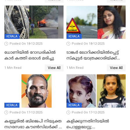
കരണത്തടിച്ചു; CC ടിവി
വാർഡിലെ എൽഡിഎഫ്
ദൃശ്യങ്ങൾ പുറത്ത്
സ്ഥാനാർത്ഥി
KERALA
KERALA
Posted On 18-12-2025
Posted On 18-12-2025
ധോണിയിൽ റോഡരികിൽ
ടാങ്കർ ലോറിക്കടിയിൽപ്പെട്ട്
കാർ കത്തി ഒരാൾ മരിച്ചു
സ്കൂട്ടർ യാത്രക്കാരിയ്ക്ക്
ദാരുണാന്ത്യം; അപകടം
View All
View All
1 Min Read
1 Min Read
കണ്ടോത്ത് ദേശീയ പാതയിൽ
KERALA
KERALA
Posted On 17-12-2025
Posted On 17-12-2025
കണ്ണൂരിൽ ബിജെപി നിയുക്ത
കളിക്കുന്നതിനിടയിൽ
നഗരസഭാ കൗൺസിലർക്ക് 36
പൊള്ളലേറ്റു;