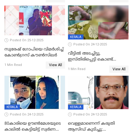
KERALA
Posted On 25-12-2025
Posted On 24-12-2025
സുരേഷ് ഗോപിയെ വിമര്‍ശിച്ച്
വീട്ടിൽ അടച്ചിട്ടു,
കോണ്‍ഗ്രസ് കൗണ്‍സിലര്‍
ഇസ്തിരിപ്പെട്ടി കൊണ്ട്
View All
പൊള്ളിച്ചു; 8 മാസം
1 Min Read
View All
1 Min Read
ഗർഭിണിയായ യുവതിക്ക് ക്രൂര
മർദനം
KERALA
KERALA
Posted On 24-12-2025
Posted On 24-12-2025
80കാരിയെ ഊൺമേശയുടെ
വെള്ളമാണെന്ന് കരുതി
കാലിൽ കെട്ടിയിട്ട് സ്വർണവും
ആസിഡ് കുടിച്ചു;