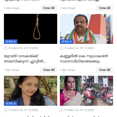
വിലങ്ങുമായി രക്ഷപ്പെട്ട
View All
View All
1 Min Read
1 Min Read
വധശ്രമക്കേസ് പ്രതി പിടിയിൽ
KERALA
KERALA
Posted On 31-12-2025
Posted On 31-12-2025
യുവതി വാടകയ്ക്ക്
കണ്ണൂരിൽ കെ സുധാകരൻ
താമസിക്കുന്ന ഫ്ലാറ്റില്‍
സ്ഥാനാർഥിയായേക്കും
തൂങ്ങിമരിച്ച നിലയില്‍;
View All
View All
1 Min Read
1 Min Read
സംഭവം കൈതപ്പൊയിലില്‍
KERALA
Posted On 31-12-2025
Posted On 31-12-2025