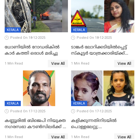
KERALA
KERALA
Posted On 18-12-2025
Posted On 18-12-2025
ധോണിയിൽ റോഡരികിൽ
ടാങ്കർ ലോറിക്കടിയിൽപ്പെട്ട്
കാർ കത്തി ഒരാൾ മരിച്ചു
സ്കൂട്ടർ യാത്രക്കാരിയ്ക്ക്
ദാരുണാന്ത്യം; അപകടം
View All
View All
1 Min Read
1 Min Read
കണ്ടോത്ത് ദേശീയ പാതയിൽ
KERALA
KERALA
Posted On 17-12-2025
Posted On 17-12-2025
കണ്ണൂരിൽ ബിജെപി നിയുക്ത
കളിക്കുന്നതിനിടയിൽ
നഗരസഭാ കൗൺസിലർക്ക് 36
പൊള്ളലേറ്റു;
വർഷം തടവുശിക്ഷ
ചികിത്സയിലായിരുന്ന രണ്ടാം
View All
View All
1 Min Read
1 Min Read