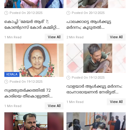
Posted On 20-12-2025
Posted On 20-12-2025
കൊച്ചി 'മേയർ ആര്' ?;
പാലക്കാട്ടെ ആള്‍ക്കൂട്ട
കോണ്‍ഗ്രസ് കോര്‍ കമ്മിറ്റി
മര്‍ദനം; കൂടുതല്‍
യോഗം ചൊവ്വാഴ്ച
അറസ്റ്റുണ്ടാവും, മര്‍ദിച്ചത് 15
View All
View All
1 Min Read
2 Min Read
അംഗ സംഘമെന്ന് വിവരം
KERALA
Posted On 19-12-2025
Posted On 19-12-2025
വാളയാർ ആൾക്കൂട്ട മർദനം:
സ്വത്തുതര്‍ക്കത്തില്‍ 72
രാംനാരായണൻ നേരിട്ടത്
കാരിയെ തീകൊളുത്തി
കൊടും ക്രൂരത; ശരീരത്തിൽ
View All
കൊന്നു;
1 Min Read
നാൽപ്പതിലേറെ
View All
1 Min Read
ക്രൂരകൊലപാതകത്തില്‍
മുറിവുകളെന്ന് പോസ്റ്റ്‌മോർട്ടം
സഹോദരിപുത്രന് ജീവപര്യന്തം
റിപ്പോർട്ട്