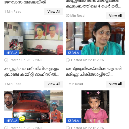
കണ്ണൂരിൽ രണ്ട് മക്കളടക്കം
ജനവാസ മേഖലയിൽ
കുടുംബത്തിലെ 4 പേർ മരിച്ച
View All
നിലയിൽ
1 Min Read
View All
30 Min Read
KERALA
KERALA
Posted On 22-12-2025
Posted On 22-12-2025
കണ്ണൂർ പാറാട് സിപിഐഎം
ശസ്ത്രക്രിയയ്‌ക്കിടെ യുവതി
ബ്രാഞ്ച് കമ്മിറ്റി ഓഫിസിൽ
മരിച്ചു; ചികിത്സാപ്പിഴവ്
തീയിട്ടു; നേതാക്കളുടെ
ആരോപിച്ച് ബന്ധുക്കൾ;
View All
View All
1 Min Read
1 Min Read
ചിത്രങ്ങളടക്കം കത്തിയ
സംഭവം മാവേലിക്കരയിൽ
നിലയിൽ
KERALA
KERALA
Posted On 22-12-2025
Posted On 22-12-2025