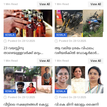
ലൈംഗികാതിക്രമം; 36കാരന്
അറിയിച്ചിട്ടില്ല, മേയറെ
View All
View All
1 Min Read
1 Min Read
59 വർഷം തടവും 90,൦൦൦ രൂപ
കണ്ടെത്താൻ ഇന്ന് കോർ
പിഴയും ശിക്ഷ
കമ്മിറ്റി കൂടിയില്ല';
അതൃപ്തിയുമായി ദീപ്തി മേരി
വർഗീസ്
KERALA
KERALA
Posted On 23-12-2025
Posted On 23-12-2025
23 വയസ്സിനു
ആ വലിയ ശ്രമം വിഫലം;
താഴെയുള്ളവർക്ക് മദ്യം
വഴിയരികില്‍ ‌ഡോക്ടര്‍മാര്‍
നൽകിയതിനെതിരെ കർശന
ശസ്ത്രക്രിയ നടത്തിയ ലിനു
View All
View All
1 Min Read
1 Min Read
നടപടി;സ്ഥാപനങ്ങൾക്കെതിരെ
മരണത്തിന് കീഴടങ്ങി
രണ്ട് കേസുകൾ
KERALA
KERALA
Posted On 23-12-2025
Posted On 23-12-2025
വീട്ടിലെ നക്ഷത്രങ്ങൾ കെട്ടു;
വി.കെ മിനി മോളും ഷൈനി