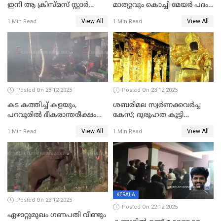
ഇനി ആ ക്രിസ്മസ് സ്റ്റാർ
മാത്യുവും കൊച്ചി മേയർ പദം
മാത്രം; പൈതങ്ങൾക്ക്
പങ്കിടും; ദീപ്തി മേരി വർഗീസ്
View All
View All
1 Min Read
1 Min Read
വേണ്ടിയുള്ള
മേയറാകില്ല
പിടിവലിക്കിടയിൽ
അപ്പൂപ്പനെതിരെ പോക്സോ
കേസ് ഒടുവിൽ 4 ജീവനുകൾ
പൊലിഞ്ഞു
Posted On 23-12-2025
Posted On 23-12-2025
കട കത്തിച്ച് കളയും,
ശബരിമല സ്വര്‍ണക്കവര്‍ച്ച
പറവൂരില്‍ ഭീകരാന്തരീക്ഷം
കേസ്; ദുരൂഹത കൂട്ടി
സൃഷ്ടിച്ച് കുട്ടി ലഹരിസംഘം
വിദേശവ്യവസായിയുടെ മൊഴി
View All
View All
1 Min Read
1 Min Read
KERALA
Posted On 23-12-2025
Posted On 22-12-2025
ഏഴാറ്റുമുഖം ഗണപതി വീണ്ടും