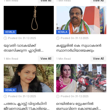
View All
View All
1 Min Read
1 Min Read
വധശ്രമക്കേസ് പ്രതി പിടിയിൽ
KERALA
KERALA
Posted On 31-12-2025
Posted On 31-12-2025
യുവതി വാടകയ്ക്ക്
കണ്ണൂരിൽ കെ സുധാകരൻ
താമസിക്കുന്ന ഫ്ലാറ്റില്‍
സ്ഥാനാർഥിയായേക്കും
തൂങ്ങിമരിച്ച നിലയില്‍;
View All
View All
1 Min Read
1 Min Read
സംഭവം കൈതപ്പൊയിലില്‍
KERALA
Posted On 31-12-2025
Posted On 31-12-2025
പത്താം ക്ലാസ്സ് വിദ്യാര്‍ഥിനി
റെയിൽവേ സ്റ്റേഷനിൽ
ജീവനൊടുക്കി;15കാരിയെ
ബന്ധുവിനെ കൊണ്ടാക്കി