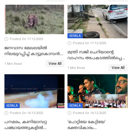
ക്ലാസ് വിദ്യാർത്ഥിനി മരിച്ചു
KERALA
Posted On 17-12-2025
Posted On 17-12-2025
ജനവാസ മേഖലയില്‍
മന്ത്രി സജി ചെറിയാന്റെ
നിലയുറപ്പിച്ച് കാട്ടുകൊമ്പന്‍
വാഹനം അപകടത്തിൽപ്പെട്ടു;
പടയപ്പ
View All
മന്ത്രിയും സംഘവും
1 Min Read
View All
1 Min Read
രക്ഷപ്പെട്ടത് തലനാരിടയ്ക്ക്
KERALA
KERALA
Posted On 16-12-2025
Posted On 16-12-2025
പനമരം, കണിയാമ്പറ്റ
‘പോറ്റിയേ കേറ്റിയേ’
പഞ്ചായത്തുകളിൽ
ഭക്തവികാരം