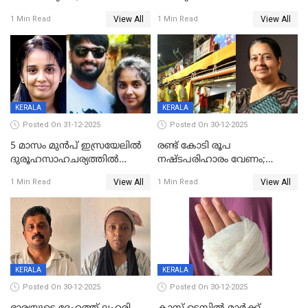
കണ്ടെത്തിയത്
മടങ്ങുന്നതിനിടെ ടോറസ്സ്
View All
View All
1 Min Read
1 Min Read
കിടപ്പുമുറിയില്‍ തൂങ്ങി മരിച്ച
ലോറി സ്കൂട്ടറിൽ ഇടിച്ചു :
നിലയിൽ
യുവതിക്ക് ദാരുണാന്ത്യം
KERALA
KERALA
Posted On 31-12-2025
Posted On 30-12-2025
5 മാസം മുൻപ് ഇസ്രയേലിൽ
രണ്ട് കോടി രൂപ
ദുരൂഹസാഹചര്യത്തിൽ
നഷ്ടപരിഹാരം വേണം;
മരിച്ചനിലയിൽ കണ്ടെത്തിയ
ജിസിഡിഎക്ക് വക്കീൽ
View All
View All
1 Min Read
1 Min Read
മലയാളി യുവാവിന്റെ ഭാര്യയും
നോട്ടീസയച്ച് ഉമാ തോമസ്
മരിച്ചു
KERALA
KERALA
Posted On 30-12-2025
Posted On 30-12-2025