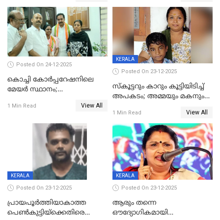
അറസ്റ്റിൽ
KERALA
Posted On 24-12-2025
Posted On 23-12-2025
കൊച്ചി കോര്‍പ്പറേഷനിലെ
സ്കൂട്ടറും കാറും കൂട്ടിയിടിച്ച്
മേയര്‍ സ്ഥാനം;
അപകടം; അമ്മയും മകനും
കോണ്‍ഗ്രസില്‍ അതൃപതി
View All
മരിച്ചു, മറ്റൊരു മകൻ
1 Min Read
രൂക്ഷം
View All
1 Min Read
ഗുരുതരാവസ്ഥയിൽ
KERALA
KERALA
Posted On 23-12-2025
Posted On 23-12-2025
പ്രായപൂർത്തിയാകാത്ത
ആരും തന്നെ
പെൺകുട്ടിയ്ക്കെതിരെ
ഔദ്യോഗികമായി