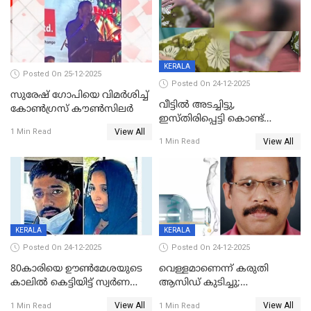
KERALA
Posted On 25-12-2025
Posted On 24-12-2025
സുരേഷ് ഗോപിയെ വിമര്‍ശിച്ച്
വീട്ടിൽ അടച്ചിട്ടു,
കോണ്‍ഗ്രസ് കൗണ്‍സിലര്‍
ഇസ്തിരിപ്പെട്ടി കൊണ്ട്
View All
പൊള്ളിച്ചു; 8 മാസം
1 Min Read
View All
1 Min Read
ഗർഭിണിയായ യുവതിക്ക് ക്രൂര
മർദനം
KERALA
KERALA
Posted On 24-12-2025
Posted On 24-12-2025
80കാരിയെ ഊൺമേശയുടെ
വെള്ളമാണെന്ന് കരുതി
കാലിൽ കെട്ടിയിട്ട് സ്വർണവും
ആസിഡ് കുടിച്ചു;
പണവും കവർന്നു;
ചികിത്സയിലിരുന്ന ആള്‍
View All
View All
1 Min Read
1 Min Read
കൊച്ചുമകനും സുഹൃത്തും
മരിച്ചു