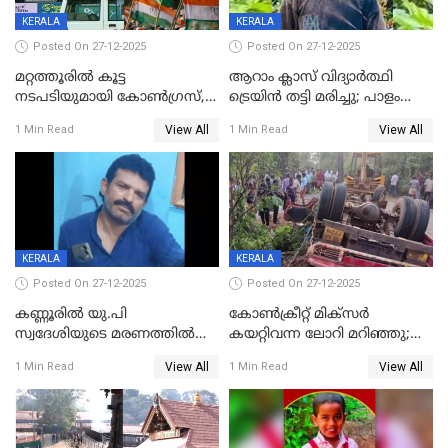
KERALA
KERALA
Posted On 27-12-2025
Posted On 27-12-2025
മറ്റത്തൂരിൽ കൂട്ട
ആറാം ക്ലാസ് വിദ്യാർത്ഥി
നടപടിയുമായി കോണ്‍ഗ്രസ്,
ട്രെയിൻ തട്ടി മരിച്ചു; പാളം
ബിജെപി പാളയത്തിലെത്തിയ
മുറിച്ചുകടക്കുന്നതിനിടെ
View All
View All
1 Min Read
1 Min Read
എട്ട് പേര്‍ ഉള്‍പ്പെടെ
അപകടം മലപ്പുറത്ത്
പത്തുപേരെ പുറത്താക്കി,
ചൊവ്വന്നൂരിലും നടപടി
KERALA
KERALA
Posted On 27-12-2025
Posted On 27-12-2025
കണ്ണൂരിൽ യു.പി
കോണ്‍ക്രീറ്റ് മിക്‌സര്‍
സ്വദേശിയുടെ മരണത്തിൽ
കയറ്റിവന്ന ലോറി മറിഞ്ഞു;
അഞ്ചംഗ സംഘത്തിനെതിരെ
രണ്ടുപേര്‍ക്ക് ദാരുണാന്ത്യം;
View All
View All
1 Min Read
1 Min Read
കേസ്; തർക്കമുണ്ടായത്
അപകടം കണ്ണൂരിൽ
ഫേഷ്യലിന് 300 രൂപ
ആവശ്യപ്പെട്ടതിനെച്ചൊല്ലി