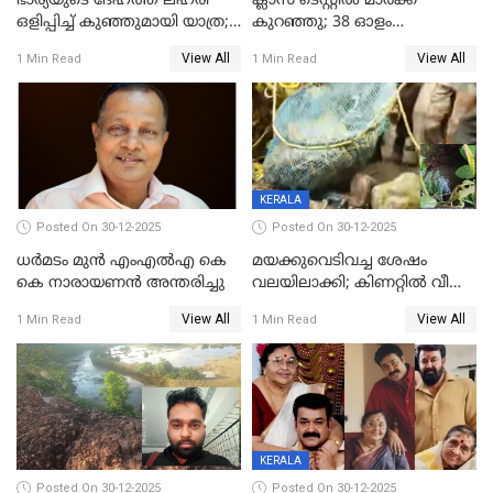
ഭാര്യയുടെ ദേഹത്ത് ലഹരി
ക്ലാസ് ടെസ്റ്റിൽ മാർക്ക്
ഒളിപ്പിച്ച് കുഞ്ഞുമായി യാത്ര;
കുറഞ്ഞു; 38 ഓളം
ഓട്ടോ വളഞ്ഞ് ദമ്പതികളെ
വിദ്യാർഥികളെ ട്യൂഷൻ
View All
View All
1 Min Read
1 Min Read
പിടികൂടി പൊലീസ്
സെന്ററിലെ അധ്യാപകന്‍
മർദിച്ചതായി പരാതി
KERALA
Posted On 30-12-2025
Posted On 30-12-2025
ധർമടം മുൻ എംഎല്‍എ കെ
മയക്കുവെടിവച്ച ശേഷം
കെ നാരായണന്‍ അന്തരിച്ചു
വലയിലാക്കി; കിണറ്റിൽ വീണ
കടുവയെ പുറത്തെത്തിച്ചു
View All
View All
1 Min Read
1 Min Read
KERALA
Posted On 30-12-2025
Posted On 30-12-2025