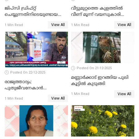
ജിപ്സി ഡ്രിഫ്റ്റ്
വീട്ടുമുറ്റത്തെ കുളത്തിൽ
ചെയ്യുന്നതിനിടെയുണ്ടായ
വീണ് മൂന്ന് വയസുകാരി
അപകടം; 14 വയസുകാരന്
മരിച്ചു
View All
View All
1 Min Read
1 Min Read
ദാരുണാന്ത്യം; ജീപ്സി
ഓടിച്ചയാൾ അറസ്റ്റിൽ.
Posted On 21-12-2025
Posted On 22-12-2025
മണ്ണാർക്കാട് ഇറങ്ങിയ പുലി
രാജ്യത്താദ്യം;
കൂട്ടിൽ കുടുങ്ങി
പുതുജീവനേകാൻ
View All
ഷിബുവിന്റെ ഹൃദയം
1 Min Read
View All
1 Min Read
എറണാകുളം സർക്കാർ
ജനറൽ
ആശുപത്രിയിലെത്തിച്ചു