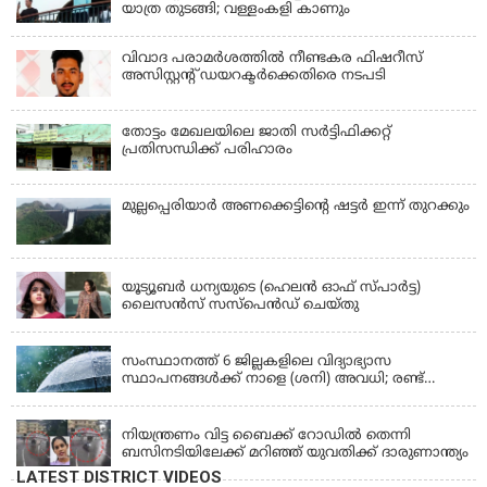
യാത്ര തുടങ്ങി; വള്ളംകളി കാണും
വിവാദ പരാമര്‍ശത്തില്‍ നീണ്ടകര ഫിഷറീസ്
അസിസ്റ്റന്റ് ഡയറക്ടര്‍ക്കെതിരെ നടപടി
തോട്ടം മേഖലയിലെ ജാതി സര്‍ട്ടിഫിക്കറ്റ്
പ്രതിസന്ധിക്ക് പരിഹാരം
മുല്ലപ്പെരിയാര്‍ അണക്കെട്ടിൻ്റെ ഷട്ടര്‍ ഇന്ന് തുറക്കും
KERALA
യൂട്യൂബർ ധന്യയുടെ (ഹെലൻ ഓഫ് സ്പാർട്ട)
ലൈസൻസ് സസ്‌പെൻഡ് ചെയ്തു
KERALA
സംസ്ഥാനത്ത് 6 ജില്ലകളിലെ വിദ്യാഭ്യാസ
സ്ഥാപനങ്ങൾക്ക് നാളെ (ശനി) അവധി; രണ്ട്
ജില്ലകളിൽ അവധി പ്രൊഫഷണൽ കോളേജുകൾ
KERALA
ഒഴികെ
നിയന്ത്രണം വിട്ട ബൈക്ക് റോഡിൽ തെന്നി
ബസിനടിയിലേക്ക് മറിഞ്ഞ് യുവതിക്ക് ദാരുണാന്ത്യം
LATEST DISTRICT VIDEOS