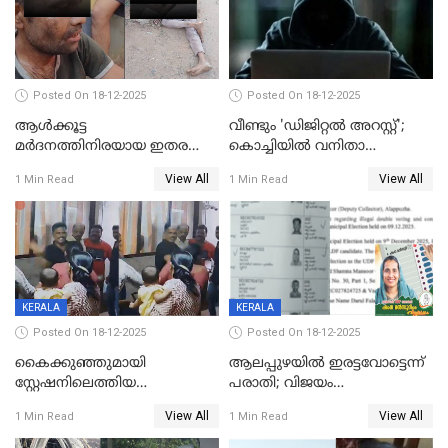
Posted On 18-12-2025
Posted On 18-12-2025
ആൾക്കൂട്ട
വീണ്ടും 'ഡിജിറ്റല്‍ അറസ്റ്റ്';
മർദനത്തിനിരയായ ഇതര
കൊച്ചിയില്‍ വനിതാ
സംസ്ഥാന തൊഴിലാളി മരിച്ചു;
ഡോക്ടര്‍ക്ക് നഷ്ടമായത് 6.38
View All
View All
1 Min Read
1 Min Read
നടുക്കുന്ന സംഭവം
കോടി രൂപ
വാളയാറിൽ
KERALA
KERALA
Posted On 18-12-2025
Posted On 18-12-2025
കൈക്കുഞ്ഞുമായി
ആലപ്പുഴയിൽ ഇരട്ടവോട്ടെന്ന്
സ്റ്റേഷനിലെത്തിയ
പരാതി; വിജയം
യുവതിയ്ക്ക് മർദ്ദനം; സിഐ
റദ്ദാക്കണമെന്ന് വലിയമരം
View All
View All
1 Min Read
1 Min Read
കരണത്തടിച്ചു; CC ടിവി
വാർഡിലെ എൽഡിഎഫ്
ദൃശ്യങ്ങൾ പുറത്ത്
സ്ഥാനാർത്ഥി