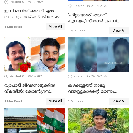
Posted On 29-12-2025
Posted On 29-12-2025
ഇന്ന് മാറിമറിഞ്ഞത് ഏഴു
'ഫിറ്റായാൽ' അളവ്
തവണ; ഒരാഴ്ചയ്ക്ക് ശേഷം
കുറയും,'സ്‌മോൾ കുറവ്
സ്വർണവിലയിൽ ഇടിവ്
View All
പിടികൂടി; ബാറിന് 25,000 രൂപ
1 Min Read
View All
1 Min Read
പിഴ
Posted On 29-12-2025
Posted On 29-12-2025
വ്യാപാരി ജീവനൊടുക്കിയ
കഴക്കൂട്ടത്ത് നാലു
നിലയില്‍; കോണ്‍ഗ്രസ്
വയസ്സുകാരന്റെ മരണം
കൗണ്‍സിലറുടെ
കൊലപാതകം: അമ്മയും
View All
View All
1 Min Read
1 Min Read
മാനസികപീഡനമെന്ന് കുറിപ്പ്
സുഹൃത്തും പൊലീസ്
കസ്റ്റഡിയിൽ