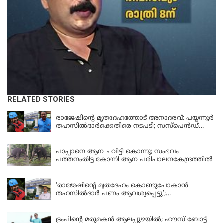
RELATED STORIES
KERALA
രാജേഷിന്റെ മൃതദേഹത്തോട് അനാദരവ്: പയ്യന്നൂർ
തഹസിൽദാർക്കെതിരെ നടപടി; സസ്പെൻഡ്
ചെയ്യാൻ നിർദേശം നൽകി മന്ത്രി
KERALA
പാപ്പാനെ ആന ചവിട്ടി കൊന്നു; സംഭവം
പത്തനംതിട്ട കോന്നി ആന പരിപാലനകേന്ദ്രത്തിൽ
KERALA
‘രാജേഷിന്‍റെ മൃതദേഹം കൊണ്ടുപോകാന്‍
തഹസില്‍ദാര്‍ പണം ആവശ്യപ്പെട്ടു’;
ഗുരുതരആരോപണം
LATEST NEWS
ട്രംപിന്റെ മരുമകന്‍ ആലപ്പുഴയില്‍; ഹൗസ് ബോട്ട്