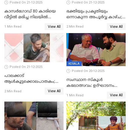
Posted On 21-12-2025
Posted On 21-12-2025
കാസർഗോഡ് 80 കാരിയെ
ഭക്തിയും പ്രകൃതിയും
വീട്ടിൽ മരിച്ച നിലയിൽ
ഒന്നാകുന്ന അപൂര്‍വ്വ കാഴ്ച;
കണ്ടെത്തി
ഭക്തർക്ക്
View All
View All
1 Min Read
2 Min Read
കാഴ്ചാനുഭവമൊരുക്കി
ശബരീ നന്ദനം
KERALA
Posted On 21-12-2025
Posted On 20-12-2025
പാലക്കാട്‌
സംസ്ഥാന സ്കൂൾ
ആൾകൂട്ടക്കൊലപാതകം;
കലോത്സവം: ഉദ്ഘാടനം
അന്വേഷണം
View All
മുഖ്യമന്ത്രി, സമാപനത്തിൽ
2 Min Read
ഊർജ്ജിതമാക്കിമാക്കി
View All
1 Min Read
മുഖ്യാതിഥിയായി
ക്രൈംബ്രാഞ്ച്
മോഹൻലാൽ