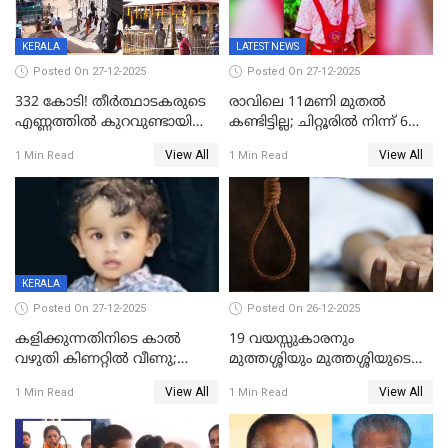
KERALA
LATEST NEWS
Posted On 27-12-2025
Posted On 27-12-2025
332 കോടി! തീർത്ഥാടകരുടെ
രാവിലെ 11മണി മുതൽ
എണ്ണത്തിൽ കുറവുണ്ടായിട്ടും
കണ്ടിട്ടില്ല; ചിറ്റൂരിൽ നിന്ന് 6
ശബരിമലയിൽ വരുമാനം
വയസ്സുകാരനെ കാണാതായി
View All
View All
1 Min Read
1 Min Read
കുതിച്ചുയരുന്നു
KERALA
Posted On 27-12-2025
Posted On 26-12-2025
കളിക്കുന്നതിനിടെ കാൽ
19 വയസ്സുകാരനും
വഴുതി കിണറ്റിൽ വീണു;
മുത്തശ്ശിയും മുത്തശ്ശിയുടെ
ഒന്നര വയസ്സുകാരന്
സഹോദരിയും വീട്ടിൽ തൂങ്ങി
View All
View All
1 Min Read
1 Min Read
ദാരുണാന്ത്യം
മരിച്ചനിലയിൽ