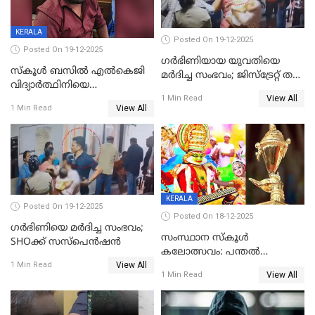
KERALA
Posted On 19-12-2025
Posted On 19-12-2025
ഗര്‍ഭിണിയായ യുവതിയെ
സ്കൂൾ ബസിൽ എൽകെജി
മര്‍ദിച്ച സംഭവം; ജിസ്‌ട്രേറ്റ് തല
വിദ്യാര്‍ത്ഥിനിയെ
അന്വേഷണം വേണമെന്ന്
View All
ലൈംഗികമായി ഉപദ്രവിച്ചു;
1 Min Read
യുവതി
View All
1 Min Read
ക്ലീനര്‍ പിടിയിൽ
KERALA
Posted On 19-12-2025
Posted On 18-12-2025
ഗര്‍ഭിണിയെ മർദിച്ച സംഭവം;
സംസ്ഥാന സ്കൂൾ
SHOക്ക് സസ്പെൻഷൻ
കലോത്സവം: പന്തൽ
View All
കാൽനാട്ടൽ 20 ന്
1 Min Read
View All
1 Min Read