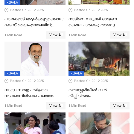
KERALA
Posted On 20-12-2025
Posted On 20-12-2025
പാലക്കാട് ആൾക്കൂട്ടക്കൊല;
നാടിനെ നടുക്കി ദാരുണ
കേസ് ക്രൈംബ്രാഞ്ചിന്;
കൊലപാതകം; അഞ്ചു
DYSPയുടെ നേതൃത്വത്തിൽ
വയസ്സുകാരനെ 'അമ്മ
View All
View All
1 Min Read
1 Min Read
അന്വേഷിക്കും
കഴുത്തുഞെരിച്ച് കൊന്നു
KERALA
KERALA
Posted On 20-12-2025
Posted On 20-12-2025
നാളെ സത്യപ്രതിജ്ഞ
തലശ്ശേരിയിൽ വൻ
നടക്കാനിരിക്കെ പഞ്ചായത്ത്
തീപ്പിടിത്തം
മെമ്പർ മരിച്ചു
View All
View All
1 Min Read
1 Min Read