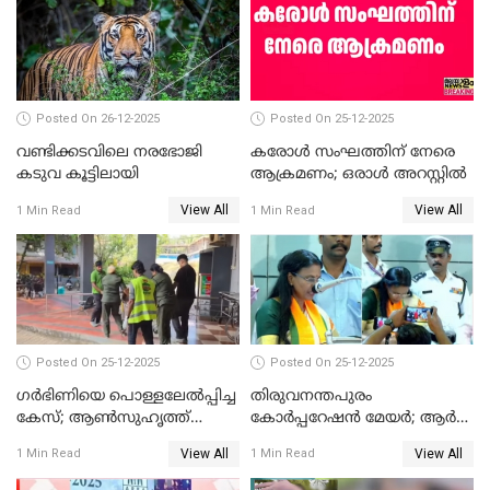
ചട്ടലംഘനമെന്ന് പാർട്ടി
Posted On 26-12-2025
Posted On 25-12-2025
വണ്ടിക്കടവിലെ നരഭോജി
കരോള്‍ സംഘത്തിന് നേരെ
കടുവ കൂട്ടിലായി
ആക്രമണം; ഒരാള്‍ അറസ്റ്റില്‍
View All
View All
1 Min Read
1 Min Read
Posted On 25-12-2025
Posted On 25-12-2025
ഗര്‍ഭിണിയെ പൊള്ളലേല്‍പ്പിച്ച
തിരുവനന്തപുരം
കേസ്; ആണ്‍സുഹൃത്ത്
കോര്‍പ്പറേഷന്‍ മേയർ; ആര്‍
പിടിയില്‍
ശ്രീലേഖയ്ക്ക് മുൻതൂക്കം
View All
View All
1 Min Read
1 Min Read