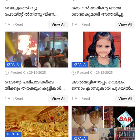
വെങ്കുളത്ത് വ്യൂ
മോഹന്‍ലാലിന്‍റെ അമ്മ
പോയിന്റിൽനിന്നു വീണ്
ശാന്തകുമാരി അന്തരിച്ചു
യുവാവ് മരിച്ചു
View All
View All
1 Min Read
1 Min Read
KERALA
KERALA
Posted On 29-12-2025
Posted On 29-12-2025
വേടന്റെ പരിപാടിക്കിടെ
കാൽമുട്ടിനൊപ്പം വെള്ളം,
തിക്കും തിരക്കും; കുട്ടികള്‍
ഒന്നാം ക്ലാസുകാരി പുഴയിൽ
ഉള്‍പ്പെടെ നിരവധി പേര്‍ക്ക്
മുങ്ങി മരിച്ചു; ദാരുണ സംഭവം
View All
View All
1 Min Read
1 Min Read
പരിക്ക്; പാളം മറികടന്ന
കുട്ടികൾക്കൊപ്പം
യുവാവ് ട്രെയിന്‍ തട്ടി മരിച്ചു
കളിക്കുന്നതിനിടെ
KERALA
KERALA