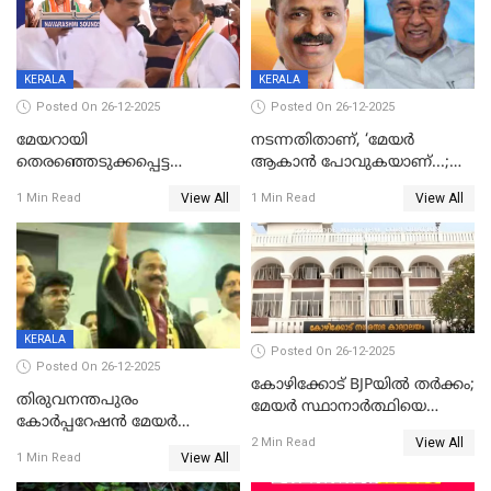
KERALA
KERALA
Posted On 26-12-2025
Posted On 26-12-2025
മേയറായി
നടന്നതിതാണ്, ‘മേയർ
തെരഞ്ഞെടുക്കപ്പെട്ട
ആകാൻ പോവുകയാണ്...;
ശേഷമുള്ള പി ഇന്ദിരയുടെ
ആവട്ടെ, അഭിനന്ദനങ്ങൾ’;
View All
View All
1 Min Read
1 Min Read
ആദ്യ വോട്ട് അസാധു; കണ്ണൂർ
മുഖ്യമന്ത്രിയുടെ ഓഫീസ്
ഡെപ്യൂട്ടി മേയർ സ്ഥാനത്ത്
തന്നെ വിശദീകരിയ്ക്കുന്നു;
താഹിറിന് വിജയം
സത്യമിതാണ്
KERALA
Posted On 26-12-2025
Posted On 26-12-2025
കോഴിക്കോട് BJPയിൽ തർക്കം;
തിരുവനന്തപുരം
മേയർ സ്ഥാനാർത്ഥിയെ
കോര്‍പ്പറേഷന്‍ മേയര്‍
പരസ്യമായി പ്രഖ്യാപിച്ചില്ല
View All
തെരഞ്ഞെടുപ്പ്; സിപിഐഎം
2 Min Read
View All
1 Min Read
ഹൈക്കോടതിയിലേക്ക്;
സത്യപ്രതിജ്ഞ ചടങ്ങില്‍