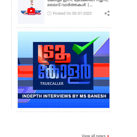
കേരളം ഇന്ന്: ബ്രേക്കിംഗ് ന്യൂസ്,
ലൈവ് വാർത്തകൾ |
കേരളവിഷൻ ന്യൂസ്
Posted On 03-01-2023
View all news