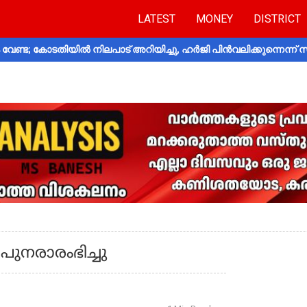
LATEST
MONEY
DISTRICT
വേണ്ട; കോടതിയിൽ നിലപാട് അറിയിച്ചു, ഹർജി പിൻവലിക്കുന്നെന്ന്
ുനരാരംഭിച്ചു