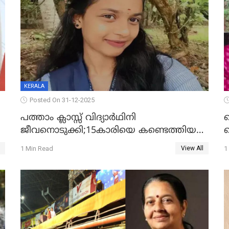
KERALA
Posted On 31-12-2025
പത്താം ക്ലാസ്സ് വിദ്യാര്‍ഥിനി
ജീവനൊടുക്കി;15കാരിയെ കണ്ടെത്തിയത്
ക
കിടപ്പുമുറിയില്‍ തൂങ്ങി മരിച്ച നിലയിൽ
ല
1 Min Read
1
View All
ദ