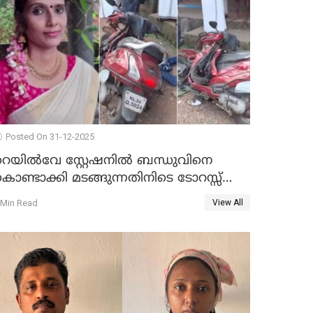
Posted On 31-12-2025
റെയിൽവേ സ്റ്റേഷനിൽ ബന്ധുവിനെ
ൊണ്ടാക്കി മടങ്ങുന്നതിനിടെ ടോറസ്സ്
ോറി സ്കൂട്ടറിൽ ഇടിച്ചു : യുവതിക്ക്
 Min Read
View All
ാരുണാന്ത്യം