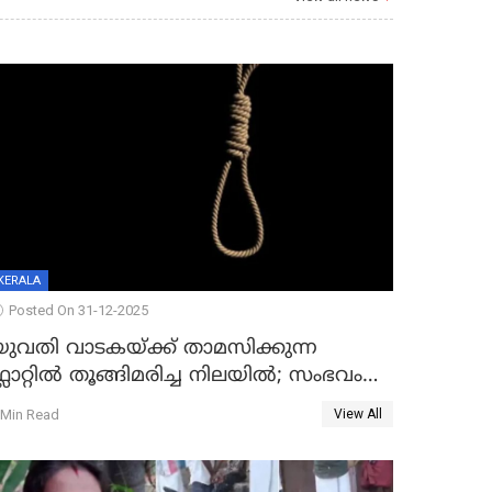
KERALA
Posted On 31-12-2025
യുവതി വാടകയ്ക്ക് താമസിക്കുന്ന
്ലാറ്റില്‍ തൂങ്ങിമരിച്ച നിലയില്‍; സംഭവം
കൈതപ്പൊയിലില്‍
 Min Read
View All