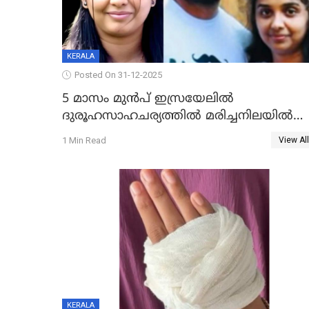
KERALA
Posted On 31-12-2025
5 മാസം മുൻപ് ഇസ്രയേലിൽ
ദുരൂഹസാഹചര്യത്തിൽ മരിച്ചനിലയിൽ
കണ്ടെത്തിയ മലയാളി യുവാവിന്റെ
1 Min Read
View All
ഭാര്യയും മരിച്ചു
KERALA