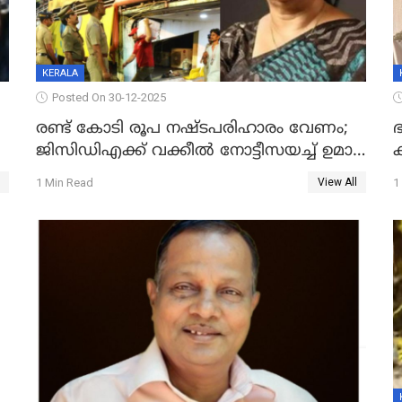
KERALA
Posted On 30-12-2025
രണ്ട് കോടി രൂപ നഷ്ടപരിഹാരം വേണം;
ഭ
ജിസിഡിഎക്ക് വക്കീൽ നോട്ടീസയച്ച് ഉമാ
തോമസ്
1 Min Read
1
View All