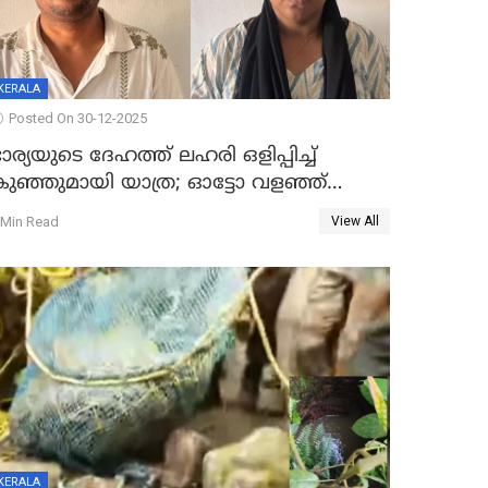
KERALA
Posted On 30-12-2025
ാര്യയുടെ ദേഹത്ത് ലഹരി ഒളിപ്പിച്ച്
കുഞ്ഞുമായി യാത്ര; ഓട്ടോ വളഞ്ഞ്
ദമ്പതികളെ പിടികൂടി പൊലീസ്
 Min Read
View All
KERALA