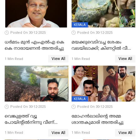
KERALA
Posted On 30-12-2025
Posted On 30-12-2025
ധർമടം മുൻ എംഎല്‍എ കെ
മയക്കുവെടിവച്ച ശേഷം
കെ നാരായണന്‍ അന്തരിച്ചു
വലയിലാക്കി; കിണറ്റിൽ വീണ
കടുവയെ പുറത്തെത്തിച്ചു
View All
View All
1 Min Read
1 Min Read
KERALA
Posted On 30-12-2025
Posted On 30-12-2025
വെങ്കുളത്ത് വ്യൂ
മോഹന്‍ലാലിന്‍റെ അമ്മ
പോയിന്റിൽനിന്നു വീണ്
ശാന്തകുമാരി അന്തരിച്ചു
യുവാവ് മരിച്ചു
View All
View All
1 Min Read
1 Min Read