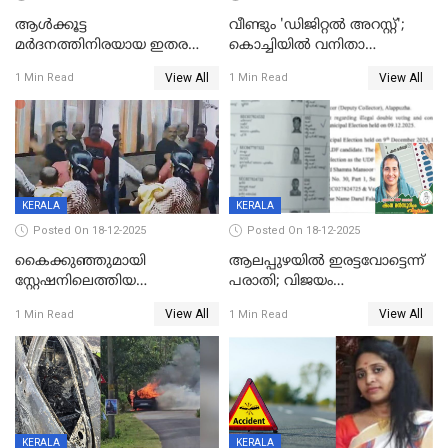
ആൾക്കൂട്ട
വീണ്ടും 'ഡിജിറ്റല്‍ അറസ്റ്റ്';
മർദനത്തിനിരയായ ഇതര
കൊച്ചിയില്‍ വനിതാ
സംസ്ഥാന തൊഴിലാളി മരിച്ചു;
ഡോക്ടര്‍ക്ക് നഷ്ടമായത് 6.38
View All
View All
1 Min Read
1 Min Read
നടുക്കുന്ന സംഭവം
കോടി രൂപ
വാളയാറിൽ
KERALA
KERALA
Posted On 18-12-2025
Posted On 18-12-2025
കൈക്കുഞ്ഞുമായി
ആലപ്പുഴയിൽ ഇരട്ടവോട്ടെന്ന്
സ്റ്റേഷനിലെത്തിയ
പരാതി; വിജയം
യുവതിയ്ക്ക് മർദ്ദനം; സിഐ
റദ്ദാക്കണമെന്ന് വലിയമരം
View All
View All
1 Min Read
1 Min Read
കരണത്തടിച്ചു; CC ടിവി
വാർഡിലെ എൽഡിഎഫ്
ദൃശ്യങ്ങൾ പുറത്ത്
സ്ഥാനാർത്ഥി
KERALA
KERALA