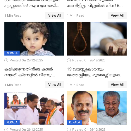
332 കോടി! തീർത്ഥാടകരുടെ
രാവിലെ 11മണി മുതൽ
എണ്ണത്തിൽ കുറവുണ്ടായിട്ടും
കണ്ടിട്ടില്ല; ചിറ്റൂരിൽ നിന്ന് 6
ശബരിമലയിൽ വരുമാനം
വയസ്സുകാരനെ കാണാതായി
View All
View All
1 Min Read
1 Min Read
കുതിച്ചുയരുന്നു
KERALA
Posted On 27-12-2025
Posted On 26-12-2025
കളിക്കുന്നതിനിടെ കാൽ
19 വയസ്സുകാരനും
വഴുതി കിണറ്റിൽ വീണു;
മുത്തശ്ശിയും മുത്തശ്ശിയുടെ
ഒന്നര വയസ്സുകാരന്
സഹോദരിയും വീട്ടിൽ തൂങ്ങി
View All
View All
1 Min Read
1 Min Read
ദാരുണാന്ത്യം
മരിച്ചനിലയിൽ
KERALA
KERALA
Posted On 26-12-2025
Posted On 26-12-2025