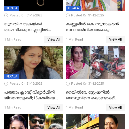
KERALA
KERALA
Posted On 31-12-2025
Posted On 31-12-2025
യുവതി വാടകയ്ക്ക്
കണ്ണൂരിൽ കെ സുധാകരൻ
താമസിക്കുന്ന ഫ്ലാറ്റില്‍
സ്ഥാനാർഥിയായേക്കും
തൂങ്ങിമരിച്ച നിലയില്‍;
View All
View All
1 Min Read
1 Min Read
സംഭവം കൈതപ്പൊയിലില്‍
KERALA
Posted On 31-12-2025
Posted On 31-12-2025
പത്താം ക്ലാസ്സ് വിദ്യാര്‍ഥിനി
റെയിൽവേ സ്റ്റേഷനിൽ
ജീവനൊടുക്കി;15കാരിയെ
ബന്ധുവിനെ കൊണ്ടാക്കി
കണ്ടെത്തിയത്
മടങ്ങുന്നതിനിടെ ടോറസ്സ്
View All
View All
1 Min Read
1 Min Read
കിടപ്പുമുറിയില്‍ തൂങ്ങി മരിച്ച
ലോറി സ്കൂട്ടറിൽ ഇടിച്ചു :
നിലയിൽ
യുവതിക്ക് ദാരുണാന്ത്യം