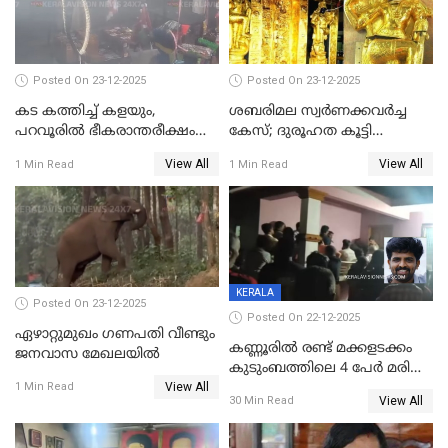
കേസ് ഒടുവിൽ 4 ജീവനുകൾ
പൊലിഞ്ഞു
Posted On 23-12-2025
Posted On 23-12-2025
കട കത്തിച്ച് കളയും,
ശബരിമല സ്വര്‍ണക്കവര്‍ച്ച
പറവൂരില്‍ ഭീകരാന്തരീക്ഷം
കേസ്; ദുരൂഹത കൂട്ടി
സൃഷ്ടിച്ച് കുട്ടി ലഹരിസംഘം
വിദേശവ്യവസായിയുടെ മൊഴി
View All
View All
1 Min Read
1 Min Read
KERALA
Posted On 23-12-2025
Posted On 22-12-2025
ഏഴാറ്റുമുഖം ഗണപതി വീണ്ടും
കണ്ണൂരിൽ രണ്ട് മക്കളടക്കം
ജനവാസ മേഖലയിൽ
കുടുംബത്തിലെ 4 പേർ മരിച്ച
View All
നിലയിൽ
1 Min Read
View All
30 Min Read