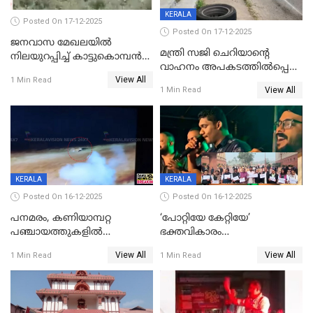
KERALA
Posted On 17-12-2025
Posted On 17-12-2025
ജനവാസ മേഖലയില്‍
മന്ത്രി സജി ചെറിയാന്റെ
നിലയുറപ്പിച്ച് കാട്ടുകൊമ്പന്‍
വാഹനം അപകടത്തിൽപ്പെട്ടു;
പടയപ്പ
View All
മന്ത്രിയും സംഘവും
1 Min Read
View All
1 Min Read
രക്ഷപ്പെട്ടത് തലനാരിടയ്ക്ക്
KERALA
KERALA
Posted On 16-12-2025
Posted On 16-12-2025
പനമരം, കണിയാമ്പറ്റ
‘പോറ്റിയേ കേറ്റിയേ’
പഞ്ചായത്തുകളിൽ
ഭക്തവികാരം
ബുധനാഴ്ച വിദ്യാഭ്യാസ
വ്രണപ്പെടുത്തിയെന്നു
View All
View All
1 Min Read
1 Min Read
സ്ഥാപനങ്ങൾക്ക് അവധി
ഡിജിപിക്ക് പരാതി; ശക്തമായ
നടപടി വേണമെന്നു
സിപിഐഎമ്മും