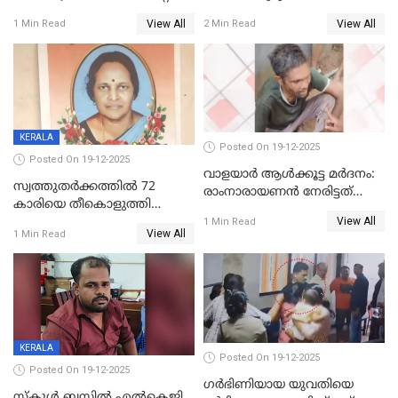
യോഗം ചൊവ്വാഴ്ച
അറസ്റ്റുണ്ടാവും, മര്‍ദിച്ചത് 15
View All
View All
1 Min Read
2 Min Read
അംഗ സംഘമെന്ന് വിവരം
KERALA
Posted On 19-12-2025
Posted On 19-12-2025
വാളയാർ ആൾക്കൂട്ട മർദനം:
സ്വത്തുതര്‍ക്കത്തില്‍ 72
രാംനാരായണൻ നേരിട്ടത്
കാരിയെ തീകൊളുത്തി
കൊടും ക്രൂരത; ശരീരത്തിൽ
View All
കൊന്നു;
1 Min Read
നാൽപ്പതിലേറെ
View All
1 Min Read
ക്രൂരകൊലപാതകത്തില്‍
മുറിവുകളെന്ന് പോസ്റ്റ്‌മോർട്ടം
സഹോദരിപുത്രന് ജീവപര്യന്തം
റിപ്പോർട്ട്
KERALA
Posted On 19-12-2025
Posted On 19-12-2025
ഗര്‍ഭിണിയായ യുവതിയെ
സ്കൂൾ ബസിൽ എൽകെജി