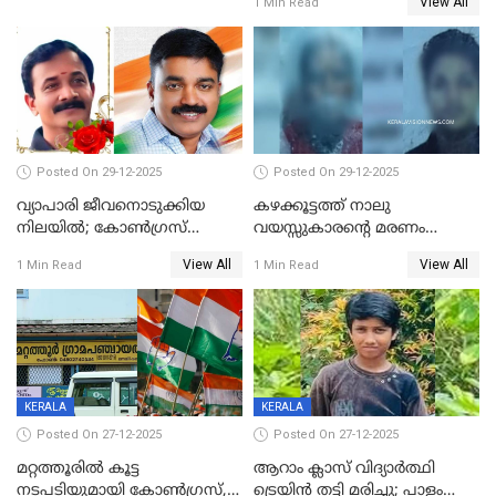
View All
1 Min Read
പിഴ
Posted On 29-12-2025
Posted On 29-12-2025
വ്യാപാരി ജീവനൊടുക്കിയ
കഴക്കൂട്ടത്ത് നാലു
നിലയില്‍; കോണ്‍ഗ്രസ്
വയസ്സുകാരന്റെ മരണം
കൗണ്‍സിലറുടെ
കൊലപാതകം: അമ്മയും
View All
View All
1 Min Read
1 Min Read
മാനസികപീഡനമെന്ന് കുറിപ്പ്
സുഹൃത്തും പൊലീസ്
കസ്റ്റഡിയിൽ
KERALA
KERALA
Posted On 27-12-2025
Posted On 27-12-2025
മറ്റത്തൂരിൽ കൂട്ട
ആറാം ക്ലാസ് വിദ്യാർത്ഥി
നടപടിയുമായി കോണ്‍ഗ്രസ്,
ട്രെയിൻ തട്ടി മരിച്ചു; പാളം