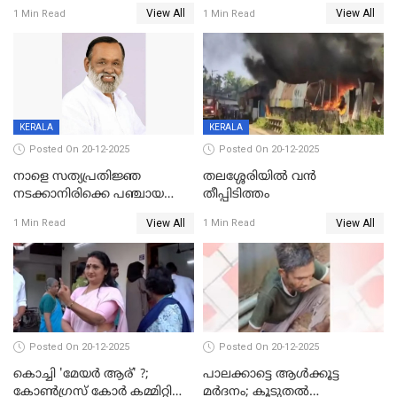
DYSPയുടെ നേതൃത്വത്തിൽ
വയസ്സുകാരനെ 'അമ്മ
View All
View All
1 Min Read
1 Min Read
അന്വേഷിക്കും
കഴുത്തുഞെരിച്ച് കൊന്നു
KERALA
KERALA
Posted On 20-12-2025
Posted On 20-12-2025
നാളെ സത്യപ്രതിജ്ഞ
തലശ്ശേരിയിൽ വൻ
നടക്കാനിരിക്കെ പഞ്ചായത്ത്
തീപ്പിടിത്തം
മെമ്പർ മരിച്ചു
View All
View All
1 Min Read
1 Min Read
Posted On 20-12-2025
Posted On 20-12-2025
കൊച്ചി 'മേയർ ആര്' ?;
പാലക്കാട്ടെ ആള്‍ക്കൂട്ട
കോണ്‍ഗ്രസ് കോര്‍ കമ്മിറ്റി
മര്‍ദനം; കൂടുതല്‍