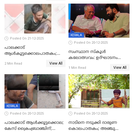
ശബരീ നന്ദനം
KERALA
Posted On 21-12-2025
Posted On 20-12-2025
പാലക്കാട്‌
സംസ്ഥാന സ്കൂൾ
ആൾകൂട്ടക്കൊലപാതകം;
കലോത്സവം: ഉദ്ഘാടനം
അന്വേഷണം
View All
മുഖ്യമന്ത്രി, സമാപനത്തിൽ
2 Min Read
ഊർജ്ജിതമാക്കിമാക്കി
View All
1 Min Read
മുഖ്യാതിഥിയായി
ക്രൈംബ്രാഞ്ച്
മോഹൻലാൽ
KERALA
Posted On 20-12-2025
Posted On 20-12-2025
പാലക്കാട് ആൾക്കൂട്ടക്കൊല;
നാടിനെ നടുക്കി ദാരുണ
കേസ് ക്രൈംബ്രാഞ്ചിന്;
കൊലപാതകം; അഞ്ചു