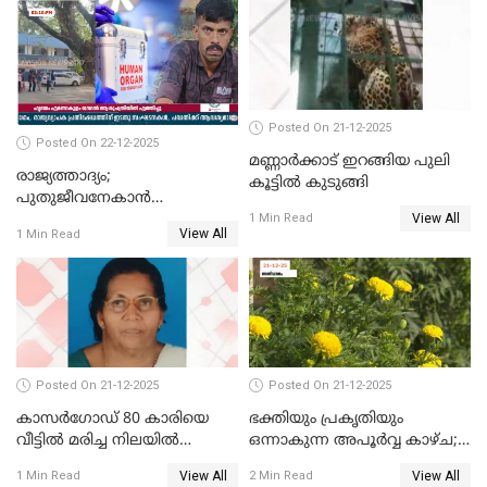
ഓടിച്ചയാൾ അറസ്റ്റിൽ.
Posted On 21-12-2025
Posted On 22-12-2025
മണ്ണാർക്കാട് ഇറങ്ങിയ പുലി
രാജ്യത്താദ്യം;
കൂട്ടിൽ കുടുങ്ങി
പുതുജീവനേകാൻ
View All
ഷിബുവിന്റെ ഹൃദയം
1 Min Read
View All
1 Min Read
എറണാകുളം സർക്കാർ
ജനറൽ
ആശുപത്രിയിലെത്തിച്ചു
Posted On 21-12-2025
Posted On 21-12-2025
കാസർഗോഡ് 80 കാരിയെ
ഭക്തിയും പ്രകൃതിയും
വീട്ടിൽ മരിച്ച നിലയിൽ
ഒന്നാകുന്ന അപൂര്‍വ്വ കാഴ്ച;
കണ്ടെത്തി
ഭക്തർക്ക്
View All
View All
1 Min Read
2 Min Read
കാഴ്ചാനുഭവമൊരുക്കി