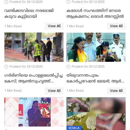
Posted On 26-12-2025
Posted On 25-12-2025
വണ്ടിക്കടവിലെ നരഭോജി
കരോള്‍ സംഘത്തിന് നേരെ
കടുവ കൂട്ടിലായി
ആക്രമണം; ഒരാള്‍ അറസ്റ്റില്‍
View All
View All
1 Min Read
1 Min Read
Posted On 25-12-2025
Posted On 25-12-2025
ഗര്‍ഭിണിയെ പൊള്ളലേല്‍പ്പിച്ച
തിരുവനന്തപുരം
കേസ്; ആണ്‍സുഹൃത്ത്
കോര്‍പ്പറേഷന്‍ മേയർ; ആര്‍
പിടിയില്‍
ശ്രീലേഖയ്ക്ക് മുൻതൂക്കം
View All
View All
1 Min Read
1 Min Read
KERALA