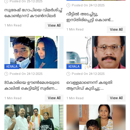
Posted On 25-12-2025
Posted On 24-12-2025
സുരേഷ് ഗോപിയെ വിമര്‍ശിച്ച്
വീട്ടിൽ അടച്ചിട്ടു,
കോണ്‍ഗ്രസ് കൗണ്‍സിലര്‍
ഇസ്തിരിപ്പെട്ടി കൊണ്ട്
View All
പൊള്ളിച്ചു; 8 മാസം
1 Min Read
View All
1 Min Read
ഗർഭിണിയായ യുവതിക്ക് ക്രൂര
മർദനം
KERALA
KERALA
Posted On 24-12-2025
Posted On 24-12-2025
80കാരിയെ ഊൺമേശയുടെ
വെള്ളമാണെന്ന് കരുതി
കാലിൽ കെട്ടിയിട്ട് സ്വർണവും
ആസിഡ് കുടിച്ചു;
പണവും കവർന്നു;
ചികിത്സയിലിരുന്ന ആള്‍
View All
View All
1 Min Read
1 Min Read
കൊച്ചുമകനും സുഹൃത്തും
മരിച്ചു
അറസ്റ്റിൽ