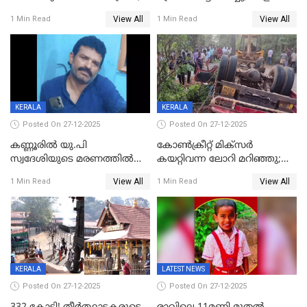
ബിജെപി പാളയത്തിലെത്തിയ
മുറിച്ചുകടക്കുന്നതിനിടെ
View All
View All
1 Min Read
1 Min Read
എട്ട് പേര്‍ ഉള്‍പ്പെടെ
അപകടം മലപ്പുറത്ത്
പത്തുപേരെ പുറത്താക്കി,
ചൊവ്വന്നൂരിലും നടപടി
KERALA
KERALA
Posted On 27-12-2025
Posted On 27-12-2025
കണ്ണൂരിൽ യു.പി
കോണ്‍ക്രീറ്റ് മിക്‌സര്‍
സ്വദേശിയുടെ മരണത്തിൽ
കയറ്റിവന്ന ലോറി മറിഞ്ഞു;
അഞ്ചംഗ സംഘത്തിനെതിരെ
രണ്ടുപേര്‍ക്ക് ദാരുണാന്ത്യം;
View All
View All
1 Min Read
1 Min Read
കേസ്; തർക്കമുണ്ടായത്
അപകടം കണ്ണൂരിൽ
ഫേഷ്യലിന് 300 രൂപ
ആവശ്യപ്പെട്ടതിനെച്ചൊല്ലി
KERALA
LATEST NEWS
Posted On 27-12-2025
Posted On 27-12-2025