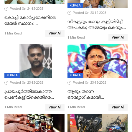
KERALA
Posted On 24-12-2025
Posted On 23-12-2025
കൊച്ചി കോര്‍പ്പറേഷനിലെ
സ്കൂട്ടറും കാറും കൂട്ടിയിടിച്ച്
മേയര്‍ സ്ഥാനം;
അപകടം; അമ്മയും മകനും
കോണ്‍ഗ്രസില്‍ അതൃപതി
View All
മരിച്ചു, മറ്റൊരു മകൻ
1 Min Read
രൂക്ഷം
View All
1 Min Read
ഗുരുതരാവസ്ഥയിൽ
KERALA
KERALA
Posted On 23-12-2025
Posted On 23-12-2025
പ്രായപൂർത്തിയാകാത്ത
ആരും തന്നെ
പെൺകുട്ടിയ്ക്കെതിരെ
ഔദ്യോഗികമായി
ലൈംഗികാതിക്രമം; 36കാരന്
അറിയിച്ചിട്ടില്ല, മേയറെ
View All
View All
1 Min Read
1 Min Read
59 വർഷം തടവും 90,൦൦൦ രൂപ
കണ്ടെത്താൻ ഇന്ന് കോർ
പിഴയും ശിക്ഷ
കമ്മിറ്റി കൂടിയില്ല';
അതൃപ്തിയുമായി ദീപ്തി മേരി
വർഗീസ്