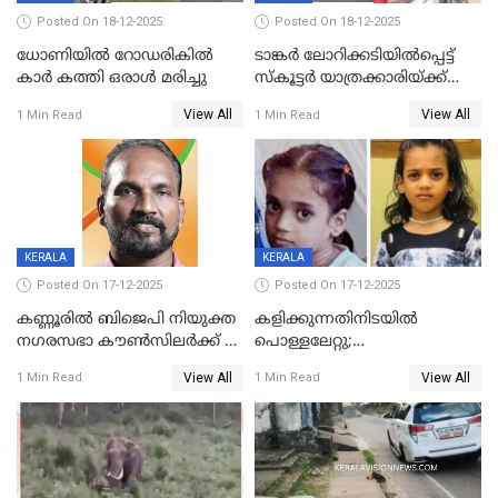
Posted On 18-12-2025
Posted On 18-12-2025
ധോണിയിൽ റോഡരികിൽ
ടാങ്കർ ലോറിക്കടിയിൽപ്പെട്ട്
കാർ കത്തി ഒരാൾ മരിച്ചു
സ്കൂട്ടർ യാത്രക്കാരിയ്ക്ക്
ദാരുണാന്ത്യം; അപകടം
View All
View All
1 Min Read
1 Min Read
കണ്ടോത്ത് ദേശീയ പാതയിൽ
KERALA
KERALA
Posted On 17-12-2025
Posted On 17-12-2025
കണ്ണൂരിൽ ബിജെപി നിയുക്ത
കളിക്കുന്നതിനിടയിൽ
നഗരസഭാ കൗൺസിലർക്ക് 36
പൊള്ളലേറ്റു;
വർഷം തടവുശിക്ഷ
ചികിത്സയിലായിരുന്ന രണ്ടാം
View All
View All
1 Min Read
1 Min Read
ക്ലാസ് വിദ്യാർത്ഥിനി മരിച്ചു