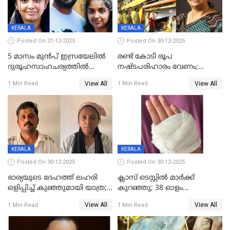
KERALA
KERALA
Posted On 31-12-2025
Posted On 30-12-2025
5 മാസം മുൻപ് ഇസ്രയേലിൽ
രണ്ട് കോടി രൂപ
ദുരൂഹസാഹചര്യത്തിൽ
നഷ്ടപരിഹാരം വേണം;
മരിച്ചനിലയിൽ കണ്ടെത്തിയ
ജിസിഡിഎക്ക് വക്കീൽ
View All
View All
1 Min Read
1 Min Read
മലയാളി യുവാവിന്റെ ഭാര്യയും
നോട്ടീസയച്ച് ഉമാ തോമസ്
മരിച്ചു
KERALA
KERALA
Posted On 30-12-2025
Posted On 30-12-2025
ഭാര്യയുടെ ദേഹത്ത് ലഹരി
ക്ലാസ് ടെസ്റ്റിൽ മാർക്ക്
ഒളിപ്പിച്ച് കുഞ്ഞുമായി യാത്ര;
കുറഞ്ഞു; 38 ഓളം
ഓട്ടോ വളഞ്ഞ് ദമ്പതികളെ
വിദ്യാർഥികളെ ട്യൂഷൻ
View All
View All
1 Min Read
1 Min Read
പിടികൂടി പൊലീസ്
സെന്ററിലെ അധ്യാപകന്‍
മർദിച്ചതായി പരാതി