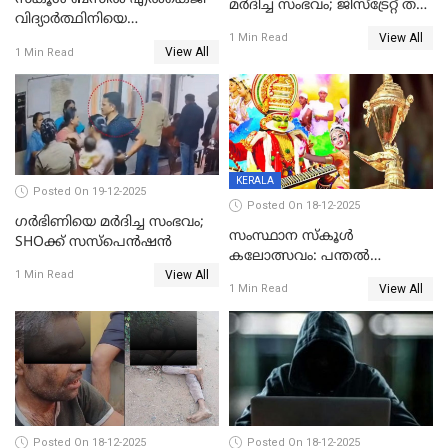
മര്‍ദിച്ച സംഭവം; ജിസ്‌ട്രേറ്റ് തല
വിദ്യാര്‍ത്ഥിനിയെ
അന്വേഷണം വേണമെന്ന്
View All
ലൈംഗികമായി ഉപദ്രവിച്ചു;
1 Min Read
യുവതി
View All
1 Min Read
ക്ലീനര്‍ പിടിയിൽ
KERALA
Posted On 19-12-2025
Posted On 18-12-2025
ഗര്‍ഭിണിയെ മർദിച്ച സംഭവം;
സംസ്ഥാന സ്കൂൾ
SHOക്ക് സസ്പെൻഷൻ
കലോത്സവം: പന്തൽ
View All
കാൽനാട്ടൽ 20 ന്
1 Min Read
View All
1 Min Read
Posted On 18-12-2025
Posted On 18-12-2025