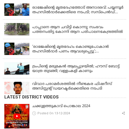
രാജേഷിന്റെ മൃതദേഹത്തോട് അനാദരവ്: പയ്യന്നൂർ
തഹസിൽദാർക്കെതിരെ നടപടി; സസ്പെൻഡ്
ചെയ്യാൻ നിർദേശം നൽകി മന്ത്രി
KERALA
പാപ്പാനെ ആന ചവിട്ടി കൊന്നു; സംഭവം
പത്തനംതിട്ട കോന്നി ആന പരിപാലനകേന്ദ്രത്തിൽ
KERALA
‘രാജേഷിന്‍റെ മൃതദേഹം കൊണ്ടുപോകാന്‍
തഹസില്‍ദാര്‍ പണം ആവശ്യപ്പെട്ടു’;
ഗുരുതരആരോപണം
LATEST NEWS
ട്രംപിന്റെ മരുമകന്‍ ആലപ്പുഴയില്‍; ഹൗസ് ബോട്ട്
യാത്ര തുടങ്ങി; വള്ളംകളി കാണും
വിവാദ പരാമര്‍ശത്തില്‍ നീണ്ടകര ഫിഷറീസ്
അസിസ്റ്റന്റ് ഡയറക്ടര്‍ക്കെതിരെ നടപടി
LATEST DISTRICT VIDEOS
ചക്കുളത്തുകാവ് പൊങ്കാല 2024
Posted On 13-12-2024