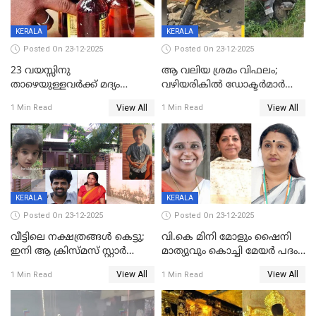
KERALA
KERALA
Posted On 23-12-2025
Posted On 23-12-2025
23 വയസ്സിനു
ആ വലിയ ശ്രമം വിഫലം;
താഴെയുള്ളവർക്ക് മദ്യം
വഴിയരികില്‍ ‌ഡോക്ടര്‍മാര്‍
നൽകിയതിനെതിരെ കർശന
ശസ്ത്രക്രിയ നടത്തിയ ലിനു
View All
View All
1 Min Read
1 Min Read
നടപടി;സ്ഥാപനങ്ങൾക്കെതിരെ
മരണത്തിന് കീഴടങ്ങി
രണ്ട് കേസുകൾ
KERALA
KERALA
Posted On 23-12-2025
Posted On 23-12-2025
വീട്ടിലെ നക്ഷത്രങ്ങൾ കെട്ടു;
വി.കെ മിനി മോളും ഷൈനി
ഇനി ആ ക്രിസ്മസ് സ്റ്റാർ
മാത്യുവും കൊച്ചി മേയർ പദം
മാത്രം; പൈതങ്ങൾക്ക്
പങ്കിടും; ദീപ്തി മേരി വർഗീസ്
View All
View All
1 Min Read
1 Min Read
വേണ്ടിയുള്ള
മേയറാകില്ല
പിടിവലിക്കിടയിൽ
അപ്പൂപ്പനെതിരെ പോക്സോ