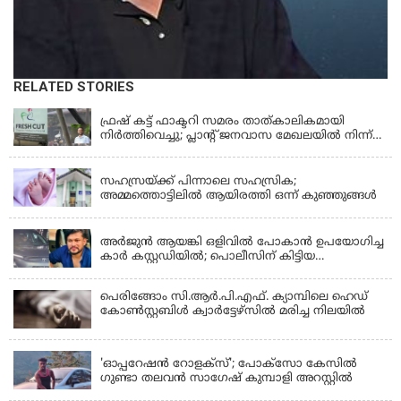
RELATED STORIES
KERALA
ഫ്രഷ് കട്ട് ഫാക്ടറി സമരം താത്കാലികമായി
നിർത്തിവെച്ചു; പ്ലാൻ്റ് ജനവാസ മേഖലയിൽ നിന്ന്
മാറ്റാൻ കമ്പനി സന്നദ്ധത അറിയിച്ചതായി പി.കെ
KERALA
ഫിറോസ് എംഎൽഎ
സഹസ്രയ്ക്ക് പിന്നാലെ സഹസ്രിക;
അമ്മത്തൊട്ടിലില്‍ ആയിരത്തി ഒന്ന് കുഞ്ഞുങ്ങള്‍
KERALA
അർജുൻ ആയങ്കി ഒളിവിൽ പോകാൻ ഉപയോഗിച്ച
കാർ കസ്റ്റഡിയിൽ; പൊലീസിന് കിട്ടിയ
വാഹനത്തിന്റെ ഉടമ അർജുന്റെ ഭാര്യ
പെരിങ്ങോം സി.ആർ.പി.എഫ്. ക്യാമ്പിലെ ഹെഡ്
കോൺസ്റ്റബിൾ ക്വാർട്ടേഴ്സിൽ മരിച്ച നിലയിൽ
LATEST NEWS
'ഓപ്പറേഷൻ റോളക്സ്'; പോക്സോ കേസിൽ
ഗുണ്ടാ തലവൻ സാഗേഷ് കുമ്പാളി അറസ്റ്റിൽ
KERALA