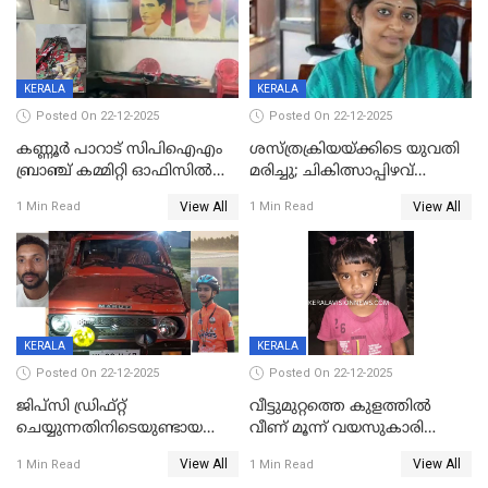
KERALA
KERALA
Posted On 22-12-2025
Posted On 22-12-2025
കണ്ണൂർ പാറാട് സിപിഐഎം
ശസ്ത്രക്രിയയ്‌ക്കിടെ യുവതി
ബ്രാഞ്ച് കമ്മിറ്റി ഓഫിസിൽ
മരിച്ചു; ചികിത്സാപ്പിഴവ്
തീയിട്ടു; നേതാക്കളുടെ
ആരോപിച്ച് ബന്ധുക്കൾ;
View All
View All
1 Min Read
1 Min Read
ചിത്രങ്ങളടക്കം കത്തിയ
സംഭവം മാവേലിക്കരയിൽ
നിലയിൽ
KERALA
KERALA
Posted On 22-12-2025
Posted On 22-12-2025
ജിപ്സി ഡ്രിഫ്റ്റ്
വീട്ടുമുറ്റത്തെ കുളത്തിൽ
ചെയ്യുന്നതിനിടെയുണ്ടായ
വീണ് മൂന്ന് വയസുകാരി
അപകടം; 14 വയസുകാരന്
മരിച്ചു
View All
View All
1 Min Read
1 Min Read
ദാരുണാന്ത്യം; ജീപ്സി