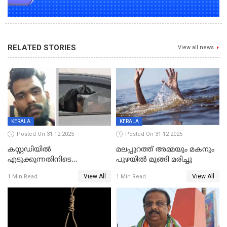
RELATED STORIES
View all news
KERALA
KERALA
Posted On 31-12-2025
Posted On 31-12-2025
കസ്റ്റഡിയിൽ
മലപ്പുറത്ത് അമ്മയും മകനും
എടുക്കുന്നതിനിടെ
പുഴയിൽ മുങ്ങി മരിച്ചു
വിലങ്ങുമായി രക്ഷപ്പെട്ട
View All
View All
1 Min Read
1 Min Read
വധശ്രമക്കേസ് പ്രതി പിടിയിൽ