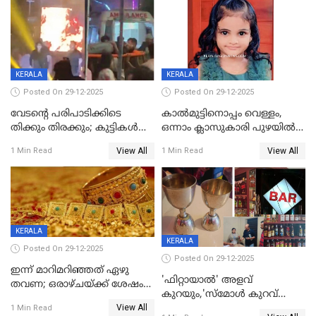
KERALA
KERALA
Posted On 29-12-2025
Posted On 29-12-2025
വേടന്റെ പരിപാടിക്കിടെ
കാൽമുട്ടിനൊപ്പം വെള്ളം,
തിക്കും തിരക്കും; കുട്ടികള്‍
ഒന്നാം ക്ലാസുകാരി പുഴയിൽ
ഉള്‍പ്പെടെ നിരവധി പേര്‍ക്ക്
മുങ്ങി മരിച്ചു; ദാരുണ സംഭവം
View All
View All
1 Min Read
1 Min Read
പരിക്ക്; പാളം മറികടന്ന
കുട്ടികൾക്കൊപ്പം
യുവാവ് ട്രെയിന്‍ തട്ടി മരിച്ചു
കളിക്കുന്നതിനിടെ
KERALA
KERALA
Posted On 29-12-2025
Posted On 29-12-2025
ഇന്ന് മാറിമറിഞ്ഞത് ഏഴു
'ഫിറ്റായാൽ' അളവ്
തവണ; ഒരാഴ്ചയ്ക്ക് ശേഷം
കുറയും,'സ്‌മോൾ കുറവ്
സ്വർണവിലയിൽ ഇടിവ്
View All
പിടികൂടി; ബാറിന് 25,000 രൂപ
1 Min Read