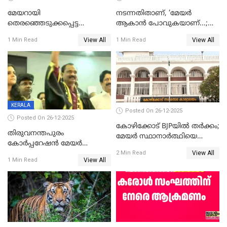
മേയറായി
നടന്നതിതാണ്, ‘മേയർ
തെരഞ്ഞെടുക്കപ്പെട്ട
ആകാൻ പോവുകയാണ്...;
ശേഷമുള്ള പി ഇന്ദിരയുടെ
ആവട്ടെ, അഭിനന്ദനങ്ങൾ’;
View All
View All
1 Min Read
1 Min Read
ആദ്യ വോട്ട് അസാധു; കണ്ണൂർ
മുഖ്യമന്ത്രിയുടെ ഓഫീസ്
ഡെപ്യൂട്ടി മേയർ സ്ഥാനത്ത്
തന്നെ വിശദീകരിയ്ക്കുന്നു;
താഹിറിന് വിജയം
സത്യമിതാണ്
KERALA
Posted On 26-12-2025
Posted On 26-12-2025
കോഴിക്കോട് BJPയിൽ തർക്കം;
തിരുവനന്തപുരം
മേയർ സ്ഥാനാർത്ഥിയെ
കോര്‍പ്പറേഷന്‍ മേയര്‍
പരസ്യമായി പ്രഖ്യാപിച്ചില്ല
View All
തെരഞ്ഞെടുപ്പ്; സിപിഐഎം
2 Min Read
View All
1 Min Read
ഹൈക്കോടതിയിലേക്ക്;
സത്യപ്രതിജ്ഞ ചടങ്ങില്‍
ചട്ടലംഘനമെന്ന് പാർട്ടി