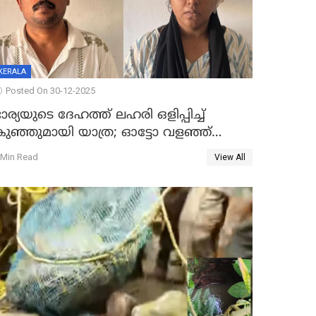
KERALA
Posted On 30-12-2025
ാര്യയുടെ ദേഹത്ത് ലഹരി ഒളിപ്പിച്ച്
കുഞ്ഞുമായി യാത്ര; ഓട്ടോ വളഞ്ഞ്
ദമ്പതികളെ പിടികൂടി പൊലീസ്
 Min Read
View All