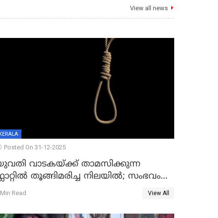
View all news
KERALA
Posted On 31-12-2025
യുവതി വാടകയ്ക്ക് താമസിക്കുന്ന
്ലാറ്റില്‍ തൂങ്ങിമരിച്ച നിലയില്‍; സംഭവം
കൈതപ്പൊയിലില്‍
 Min Read
View All