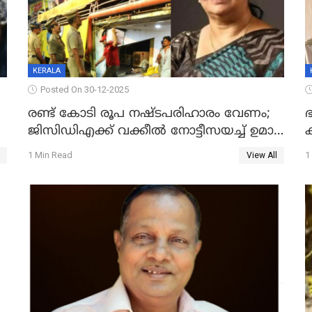
KERALA
Posted On 30-12-2025
രണ്ട് കോടി രൂപ നഷ്ടപരിഹാരം വേണം;
ഭ
ജിസിഡിഎക്ക് വക്കീൽ നോട്ടീസയച്ച് ഉമാ
തോമസ്
1 Min Read
1
View All