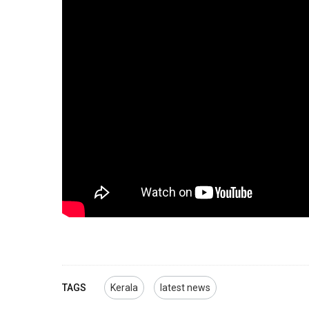
TAGS
Kerala
latest news