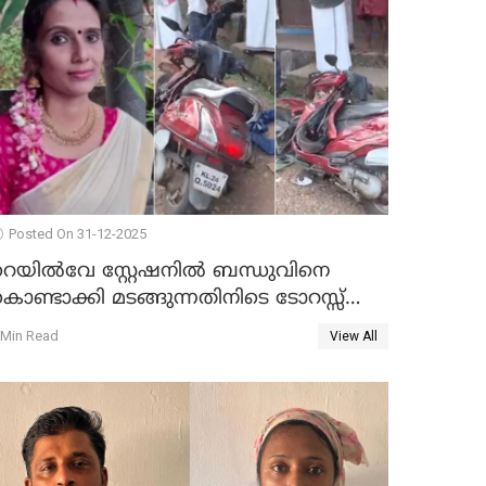
Posted On 31-12-2025
റെയിൽവേ സ്റ്റേഷനിൽ ബന്ധുവിനെ
ൊണ്ടാക്കി മടങ്ങുന്നതിനിടെ ടോറസ്സ്
ോറി സ്കൂട്ടറിൽ ഇടിച്ചു : യുവതിക്ക്
 Min Read
View All
ാരുണാന്ത്യം