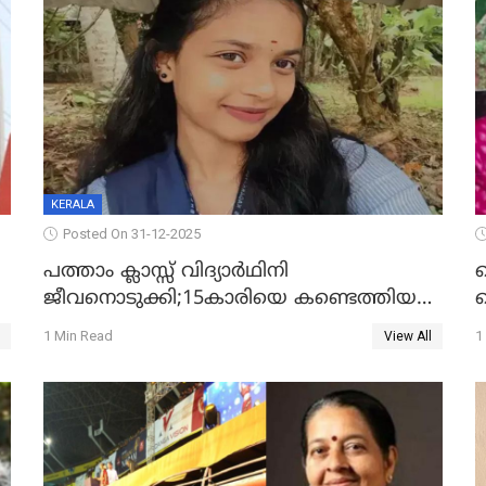
KERALA
Posted On 31-12-2025
പത്താം ക്ലാസ്സ് വിദ്യാര്‍ഥിനി
ജീവനൊടുക്കി;15കാരിയെ കണ്ടെത്തിയത്
ക
കിടപ്പുമുറിയില്‍ തൂങ്ങി മരിച്ച നിലയിൽ
ല
1 Min Read
1
View All
ദ