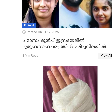
KERALA
Posted On 31-12-2025
5 മാസം മുൻപ് ഇസ്രയേലിൽ
ദുരൂഹസാഹചര്യത്തിൽ മരിച്ചനിലയിൽ
കണ്ടെത്തിയ മലയാളി യുവാവിന്റെ
1 Min Read
View All
ഭാര്യയും മരിച്ചു