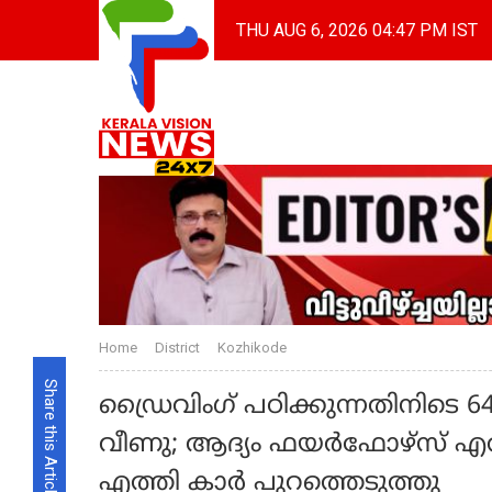
THU AUG 6, 2026 04:47 PM IST
Home
District
Kozhikode
Share this Article
ഡ്രൈവിംഗ് പഠിക്കുന്നതിനിടെ 64
വീണു; ആദ്യം ഫയര്‍ഫോഴ്‌സ് എത്
എത്തി കാർ പുറത്തെടുത്തു