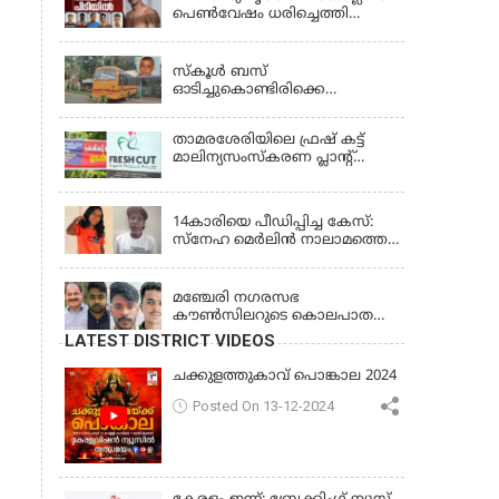
പെണ്‍വേഷം ധരിച്ചെത്തി
യുവാവ്; അഞ്ചുപേരെ പൊക്കി
KERALA
പൊലീസ്
സ്കൂൾ ബസ്
ഓടിച്ചുകൊണ്ടിരിക്കെ
ഡ്രൈവർക്ക് ഹൃദയാഘാതം;
ബസ് കെട്ടിടത്തിൽ ഇടിച്ചുനിന്നു;
താമരശേരിയിലെ ഫ്രഷ് കട്ട്
ഡ്രൈവർ മരിച്ചു, രണ്ട്
മാലിന്യസംസ്കരണ പ്ലാന്റ്
കുട്ടികൾക്ക് പരിക്ക്
അടച്ചുപൂട്ടാൻ ഉത്തരവ്
KERALA
14കാരിയെ പീഡിപ്പിച്ച കേസ്:
സ്നേഹ മെർലിൻ നാലാമത്തെ
പോക്‌സോ കേസിൽ
LATEST NEWS
അറസ്റ്റിലായി
മഞ്ചേരി നഗരസഭ
കൗൺസിലറുടെ കൊലപാതകം:
3 പ്രതികൾക്കും ജീവപര്യന്തം
LATEST DISTRICT VIDEOS
ശിക്ഷ
ചക്കുളത്തുകാവ് പൊങ്കാല 2024
Posted On 13-12-2024