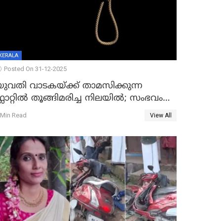
KERALA
Posted On 31-12-2025
യുവതി വാടകയ്ക്ക് താമസിക്കുന്ന
്ലാറ്റില്‍ തൂങ്ങിമരിച്ച നിലയില്‍; സംഭവം
കൈതപ്പൊയിലില്‍
 Min Read
View All