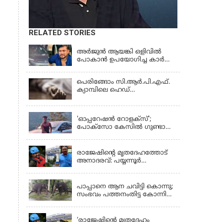
RELATED STORIES
KERALA
അർജുൻ ആയങ്കി ഒളിവിൽ
പോകാൻ ഉപയോഗിച്ച കാർ
കസ്റ്റഡിയിൽ; പൊലീസിന്
കിട്ടിയ വാഹനത്തിന്റെ ഉടമ
പെരിങ്ങോം സി.ആർ.പി.എഫ്.
അർജുന്റെ ഭാര്യ
ക്യാമ്പിലെ ഹെഡ്
കോൺസ്റ്റബിൾ ക്വാർട്ടേഴ്സിൽ
LATEST NEWS
മരിച്ച നിലയിൽ
'ഓപ്പറേഷൻ റോളക്സ്';
പോക്സോ കേസിൽ ഗുണ്ടാ
തലവൻ സാഗേഷ് കുമ്പാളി
KERALA
അറസ്റ്റിൽ
രാജേഷിന്റെ മൃതദേഹത്തോട്
അനാദരവ്: പയ്യന്നൂർ
തഹസിൽദാർക്കെതിരെ നടപടി;
KERALA
സസ്പെൻഡ് ചെയ്യാൻ
നിർദേശം നൽകി മന്ത്രി
പാപ്പാനെ ആന ചവിട്ടി കൊന്നു;
സംഭവം പത്തനംതിട്ട കോന്നി
ആന പരിപാലനകേന്ദ്രത്തിൽ
KERALA
‘രാജേഷിന്‍റെ മൃതദേഹം