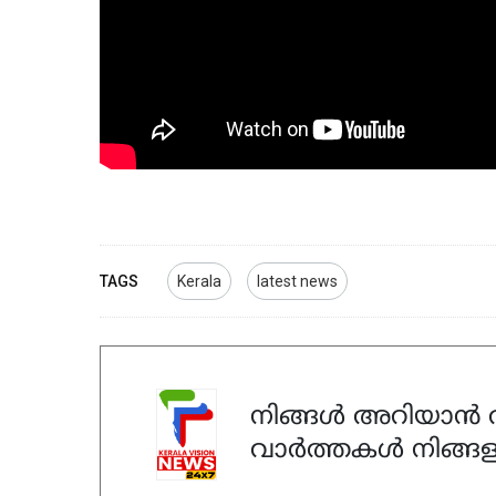
TAGS
Kerala
latest news
നിങ്ങൾ അറിയാൻ ആ
വാർത്തകൾ നിങ്ങള