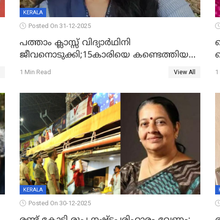
KERALA
Posted On 31-12-2025
പത്താം ക്ലാസ്സ് വിദ്യാര്‍ഥിനി
ജീവനൊടുക്കി;15കാരിയെ കണ്ടെത്തിയത്
ക
കിടപ്പുമുറിയില്‍ തൂങ്ങി മരിച്ച നിലയിൽ
ല
1 Min Read
1
View All
ദ
KERALA
Posted On 30-12-2025