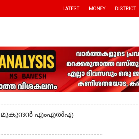
LATEST
MONEY
DISTRICT
ി മുകുന്ദൻ എംഎൽഎ