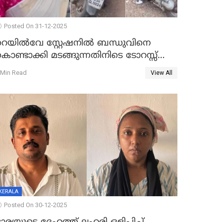
Posted On 31-12-2025
റെയിൽവേ സ്റ്റേഷനിൽ ബന്ധുവിനെ
ൊണ്ടാക്കി മടങ്ങുന്നതിനിടെ ടോറസ്സ്
ോറി സ്കൂട്ടറിൽ ഇടിച്ചു : യുവതിക്ക്
 Min Read
View All
ാരുണാന്ത്യം
KERALA
Posted On 30-12-2025