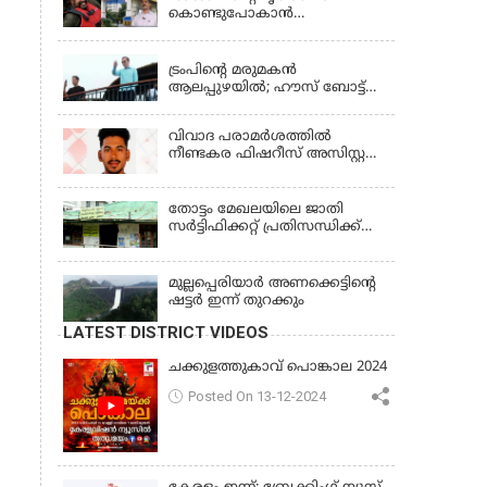
കൊണ്ടുപോകാന്‍
തഹസില്‍ദാര്‍ പണം
LATEST NEWS
ആവശ്യപ്പെട്ടു’;
ഗുരുതരആരോപണം
ട്രംപിന്റെ മരുമകന്‍
ആലപ്പുഴയില്‍; ഹൗസ് ബോട്ട്
യാത്ര തുടങ്ങി; വള്ളംകളി
കാണും
വിവാദ പരാമര്‍ശത്തില്‍
നീണ്ടകര ഫിഷറീസ് അസിസ്റ്റന്റ്
ഡയറക്ടര്‍ക്കെതിരെ നടപടി
തോട്ടം മേഖലയിലെ ജാതി
സര്‍ട്ടിഫിക്കറ്റ് പ്രതിസന്ധിക്ക്
പരിഹാരം
മുല്ലപ്പെരിയാര്‍ അണക്കെട്ടിൻ്റെ
ഷട്ടര്‍ ഇന്ന് തുറക്കും
LATEST DISTRICT VIDEOS
ചക്കുളത്തുകാവ് പൊങ്കാല 2024
Posted On 13-12-2024