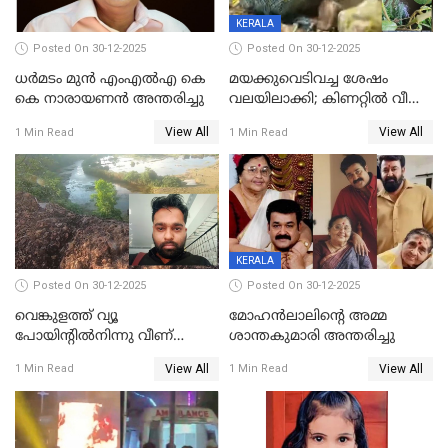
KERALA
Posted On 30-12-2025
Posted On 30-12-2025
ധർമടം മുൻ എംഎല്‍എ കെ
മയക്കുവെടിവച്ച ശേഷം
കെ നാരായണന്‍ അന്തരിച്ചു
വലയിലാക്കി; കിണറ്റിൽ വീണ
കടുവയെ പുറത്തെത്തിച്ചു
View All
View All
1 Min Read
1 Min Read
KERALA
Posted On 30-12-2025
Posted On 30-12-2025
വെങ്കുളത്ത് വ്യൂ
മോഹന്‍ലാലിന്‍റെ അമ്മ
പോയിന്റിൽനിന്നു വീണ്
ശാന്തകുമാരി അന്തരിച്ചു
യുവാവ് മരിച്ചു
View All
View All
1 Min Read
1 Min Read