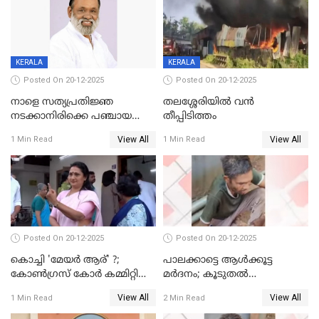
KERALA
KERALA
Posted On 20-12-2025
Posted On 20-12-2025
നാളെ സത്യപ്രതിജ്ഞ
തലശ്ശേരിയിൽ വൻ
നടക്കാനിരിക്കെ പഞ്ചായത്ത്
തീപ്പിടിത്തം
മെമ്പർ മരിച്ചു
View All
View All
1 Min Read
1 Min Read
Posted On 20-12-2025
Posted On 20-12-2025
കൊച്ചി 'മേയർ ആര്' ?;
പാലക്കാട്ടെ ആള്‍ക്കൂട്ട
കോണ്‍ഗ്രസ് കോര്‍ കമ്മിറ്റി
മര്‍ദനം; കൂടുതല്‍
യോഗം ചൊവ്വാഴ്ച
അറസ്റ്റുണ്ടാവും, മര്‍ദിച്ചത് 15
View All
View All
1 Min Read
2 Min Read
അംഗ സംഘമെന്ന് വിവരം