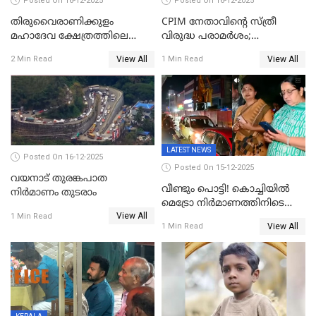
Posted On 16-12-2025
Posted On 16-12-2025
തിരുവൈരാണിക്കുളം
CPIM നേതാവിൻ്റെ സ്ത്രീ
മഹാദേവ ക്ഷേത്രത്തിലെ
വിരുദ്ധ പരാമർശം;
നടതുറപ്പ് മഹോത്സവത്തിന്
കേസെടുത്ത് പൊലീസ്
View All
View All
2 Min Read
1 Min Read
ജനുവരി 2 ന് തുടക്കമാകും
LATEST NEWS
Posted On 16-12-2025
Posted On 15-12-2025
വയനാട് തുരങ്കപാത
വീണ്ടും പൊട്ടി! കൊച്ചിയിൽ
നിർമാണം തുടരാം
മെട്രോ നിർമാണത്തിനിടെ
View All
കുടിവെള്ള പൈപ്പ് പൊട്ടി,
1 Min Read
View All
1 Min Read
റോഡിൽ ഗതാഗത കുരുക്ക്,
കലൂർ സ്റ്റേഡിയം റോഡ്
ഉപരോധിച്ച് കോൺഗ്രസ്