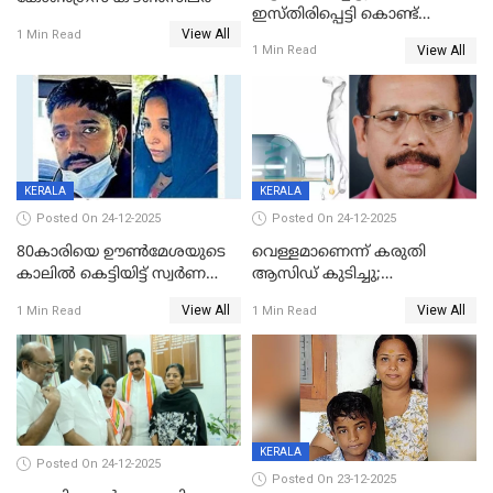
ഇസ്തിരിപ്പെട്ടി കൊണ്ട്
View All
പൊള്ളിച്ചു; 8 മാസം
1 Min Read
View All
1 Min Read
ഗർഭിണിയായ യുവതിക്ക് ക്രൂര
മർദനം
KERALA
KERALA
Posted On 24-12-2025
Posted On 24-12-2025
80കാരിയെ ഊൺമേശയുടെ
വെള്ളമാണെന്ന് കരുതി
കാലിൽ കെട്ടിയിട്ട് സ്വർണവും
ആസിഡ് കുടിച്ചു;
പണവും കവർന്നു;
ചികിത്സയിലിരുന്ന ആള്‍
View All
View All
1 Min Read
1 Min Read
കൊച്ചുമകനും സുഹൃത്തും
മരിച്ചു
അറസ്റ്റിൽ
KERALA
Posted On 24-12-2025
Posted On 23-12-2025