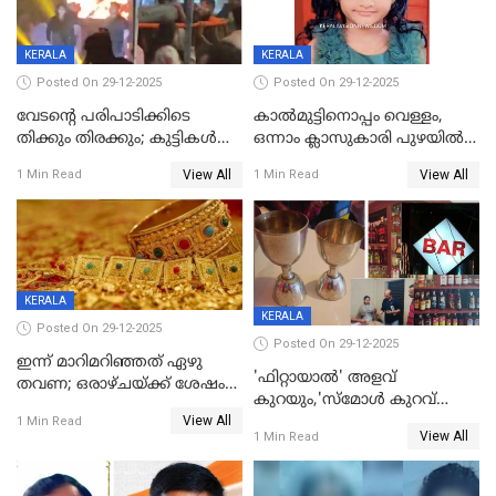
KERALA
KERALA
Posted On 29-12-2025
Posted On 29-12-2025
വേടന്റെ പരിപാടിക്കിടെ
കാൽമുട്ടിനൊപ്പം വെള്ളം,
തിക്കും തിരക്കും; കുട്ടികള്‍
ഒന്നാം ക്ലാസുകാരി പുഴയിൽ
ഉള്‍പ്പെടെ നിരവധി പേര്‍ക്ക്
മുങ്ങി മരിച്ചു; ദാരുണ സംഭവം
View All
View All
1 Min Read
1 Min Read
പരിക്ക്; പാളം മറികടന്ന
കുട്ടികൾക്കൊപ്പം
യുവാവ് ട്രെയിന്‍ തട്ടി മരിച്ചു
കളിക്കുന്നതിനിടെ
KERALA
KERALA
Posted On 29-12-2025
Posted On 29-12-2025
ഇന്ന് മാറിമറിഞ്ഞത് ഏഴു
'ഫിറ്റായാൽ' അളവ്
തവണ; ഒരാഴ്ചയ്ക്ക് ശേഷം
കുറയും,'സ്‌മോൾ കുറവ്
സ്വർണവിലയിൽ ഇടിവ്
View All
പിടികൂടി; ബാറിന് 25,000 രൂപ
1 Min Read
View All
1 Min Read
പിഴ