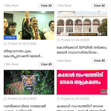
ശേഷമുള്ള പി ഇന്ദിരയുടെ
ആവട്ടെ, അഭിനന്ദനങ്ങൾ’;
View All
View All
1 Min Read
1 Min Read
ആദ്യ വോട്ട് അസാധു; കണ്ണൂർ
മുഖ്യമന്ത്രിയുടെ ഓഫീസ്
ഡെപ്യൂട്ടി മേയർ സ്ഥാനത്ത്
തന്നെ വിശദീകരിയ്ക്കുന്നു;
താഹിറിന് വിജയം
സത്യമിതാണ്
KERALA
Posted On 26-12-2025
Posted On 26-12-2025
കോഴിക്കോട് BJPയിൽ തർക്കം;
തിരുവനന്തപുരം
മേയർ സ്ഥാനാർത്ഥിയെ
കോര്‍പ്പറേഷന്‍ മേയര്‍
പരസ്യമായി പ്രഖ്യാപിച്ചില്ല
View All
തെരഞ്ഞെടുപ്പ്; സിപിഐഎം
2 Min Read
View All
1 Min Read
ഹൈക്കോടതിയിലേക്ക്;
സത്യപ്രതിജ്ഞ ചടങ്ങില്‍
ചട്ടലംഘനമെന്ന് പാർട്ടി
Posted On 26-12-2025
Posted On 25-12-2025
വണ്ടിക്കടവിലെ നരഭോജി
കരോള്‍ സംഘത്തിന് നേരെ