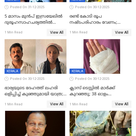
Posted On 31-12-2025
Posted On 30-12-2025
5 മാസം മുൻപ് ഇസ്രയേലിൽ
രണ്ട് കോടി രൂപ
ദുരൂഹസാഹചര്യത്തിൽ
നഷ്ടപരിഹാരം വേണം;
മരിച്ചനിലയിൽ കണ്ടെത്തിയ
ജിസിഡിഎക്ക് വക്കീൽ
View All
View All
1 Min Read
1 Min Read
മലയാളി യുവാവിന്റെ ഭാര്യയും
നോട്ടീസയച്ച് ഉമാ തോമസ്
മരിച്ചു
KERALA
KERALA
Posted On 30-12-2025
Posted On 30-12-2025
ഭാര്യയുടെ ദേഹത്ത് ലഹരി
ക്ലാസ് ടെസ്റ്റിൽ മാർക്ക്
ഒളിപ്പിച്ച് കുഞ്ഞുമായി യാത്ര;
കുറഞ്ഞു; 38 ഓളം
ഓട്ടോ വളഞ്ഞ് ദമ്പതികളെ
വിദ്യാർഥികളെ ട്യൂഷൻ
View All
View All
1 Min Read
1 Min Read
പിടികൂടി പൊലീസ്
സെന്ററിലെ അധ്യാപകന്‍
മർദിച്ചതായി പരാതി