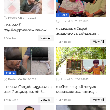
KERALA
Posted On 21-12-2025
Posted On 20-12-2025
പാലക്കാട്‌
സംസ്ഥാന സ്കൂൾ
ആൾകൂട്ടക്കൊലപാതകം;
കലോത്സവം: ഉദ്ഘാടനം
അന്വേഷണം
View All
മുഖ്യമന്ത്രി, സമാപനത്തിൽ
2 Min Read
ഊർജ്ജിതമാക്കിമാക്കി
View All
1 Min Read
മുഖ്യാതിഥിയായി
ക്രൈംബ്രാഞ്ച്
മോഹൻലാൽ
KERALA
Posted On 20-12-2025
Posted On 20-12-2025
പാലക്കാട് ആൾക്കൂട്ടക്കൊല;
നാടിനെ നടുക്കി ദാരുണ
കേസ് ക്രൈംബ്രാഞ്ചിന്;
കൊലപാതകം; അഞ്ചു
DYSPയുടെ നേതൃത്വത്തിൽ
വയസ്സുകാരനെ 'അമ്മ
View All
View All
1 Min Read
1 Min Read
അന്വേഷിക്കും
കഴുത്തുഞെരിച്ച് കൊന്നു