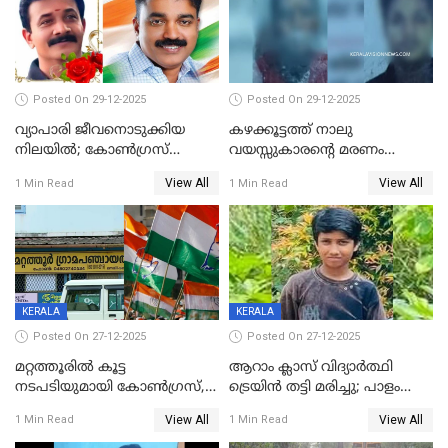
Posted On 29-12-2025
Posted On 29-12-2025
വ്യാപാരി ജീവനൊടുക്കിയ
കഴക്കൂട്ടത്ത് നാലു
നിലയില്‍; കോണ്‍ഗ്രസ്
വയസ്സുകാരന്റെ മരണം
കൗണ്‍സിലറുടെ
കൊലപാതകം: അമ്മയും
View All
View All
1 Min Read
1 Min Read
മാനസികപീഡനമെന്ന് കുറിപ്പ്
സുഹൃത്തും പൊലീസ്
കസ്റ്റഡിയിൽ
KERALA
KERALA
Posted On 27-12-2025
Posted On 27-12-2025
മറ്റത്തൂരിൽ കൂട്ട
ആറാം ക്ലാസ് വിദ്യാർത്ഥി
നടപടിയുമായി കോണ്‍ഗ്രസ്,
ട്രെയിൻ തട്ടി മരിച്ചു; പാളം
ബിജെപി പാളയത്തിലെത്തിയ
മുറിച്ചുകടക്കുന്നതിനിടെ
View All
View All
1 Min Read
1 Min Read
എട്ട് പേര്‍ ഉള്‍പ്പെടെ
അപകടം മലപ്പുറത്ത്
പത്തുപേരെ പുറത്താക്കി,