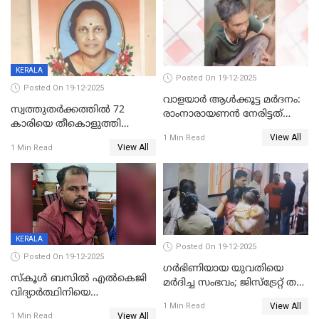
KERALA
Posted On 19-12-2025
Posted On 19-12-2025
വാളയാർ ആൾക്കൂട്ട മർദനം:
സ്വത്തുതര്‍ക്കത്തില്‍ 72
രാംനാരായണൻ നേരിട്ടത്
കാരിയെ തീകൊളുത്തി
കൊടും ക്രൂരത; ശരീരത്തിൽ
View All
കൊന്നു;
1 Min Read
നാൽപ്പതിലേറെ
View All
1 Min Read
ക്രൂരകൊലപാതകത്തില്‍
മുറിവുകളെന്ന് പോസ്റ്റ്‌മോർട്ടം
സഹോദരിപുത്രന് ജീവപര്യന്തം
റിപ്പോർട്ട്
KERALA
Posted On 19-12-2025
Posted On 19-12-2025
ഗര്‍ഭിണിയായ യുവതിയെ
സ്കൂൾ ബസിൽ എൽകെജി
മര്‍ദിച്ച സംഭവം; ജിസ്‌ട്രേറ്റ് തല
വിദ്യാര്‍ത്ഥിനിയെ
അന്വേഷണം വേണമെന്ന്
View All
ലൈംഗികമായി ഉപദ്രവിച്ചു;
1 Min Read
യുവതി
View All
1 Min Read