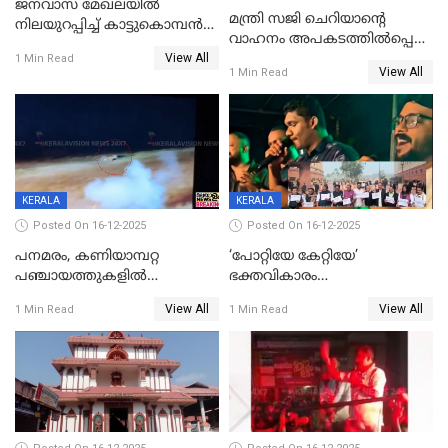
ജനവാസ മേഖലയില്‍
മന്ത്രി സജി ചെറിയാന്റെ
നിലയുറപ്പിച്ച് കാട്ടുകൊമ്പന്‍
വാഹനം അപകടത്തിൽപ്പെട്ടു;
പടയപ്പ
View All
മന്ത്രിയും സംഘവും
1 Min Read
View All
1 Min Read
രക്ഷപ്പെട്ടത് തലനാരിടയ്ക്ക്
KERALA
KERALA
Posted On 16-12-2025
Posted On 16-12-2025
പനമരം, കണിയാമ്പറ്റ
‘പോറ്റിയേ കേറ്റിയേ’
പഞ്ചായത്തുകളിൽ
ഭക്തവികാരം
ബുധനാഴ്ച വിദ്യാഭ്യാസ
വ്രണപ്പെടുത്തിയെന്നു
View All
View All
1 Min Read
1 Min Read
സ്ഥാപനങ്ങൾക്ക് അവധി
ഡിജിപിക്ക് പരാതി; ശക്തമായ
നടപടി വേണമെന്നു
സിപിഐഎമ്മും