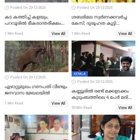
Posted On 23-12-2025
Posted On 23-12-2025
കട കത്തിച്ച് കളയും,
ശബരിമല സ്വര്‍ണക്കവര്‍ച്ച
പറവൂരില്‍ ഭീകരാന്തരീക്ഷം
കേസ്; ദുരൂഹത കൂട്ടി
സൃഷ്ടിച്ച് കുട്ടി ലഹരിസംഘം
വിദേശവ്യവസായിയുടെ മൊഴി
View All
View All
1 Min Read
1 Min Read
KERALA
Posted On 23-12-2025
Posted On 22-12-2025
ഏഴാറ്റുമുഖം ഗണപതി വീണ്ടും
കണ്ണൂരിൽ രണ്ട് മക്കളടക്കം
ജനവാസ മേഖലയിൽ
കുടുംബത്തിലെ 4 പേർ മരിച്ച
View All
നിലയിൽ
1 Min Read
View All
30 Min Read