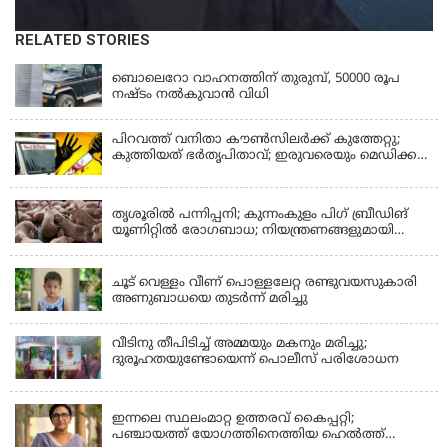
RELATED STORIES
KERALA
ബൊലെറോ വാഹനത്തിന് തുരുമ്പ്, 50000 രൂപ
നഷ്ടം നൽകുവാൻ വിധി
പിറവത്ത് വനിതാ കൗൺസിലർക്ക് കുത്തേറ്റു;
കുത്തിയത് ഭർതൃപിതാവ്; ഇരുവരെയും മെഡിക്കൽ
കോളജിൽ പ്രവേശിപ്പിച്ചു
KERALA
തൃശൂരിൽ പന്നിപ്പനി; കുന്നംകുളം പിഗ് ബ്രീഡിങ്
യൂണിറ്റിൽ രോഗബാധ; നിയന്ത്രണങ്ങളുമായി
ഭരണകൂടം
KERALA
ചൂട് വെള്ളം വീണ് പൊള്ളലേറ്റ രണ്ടുവയസുകാരി
അണുബാധയെ തുടർന്ന് മരിച്ചു
വീടിനു തീപിടിച്ച് അമ്മയും മകനും മരിച്ചു;
ദുരൂഹതയുണ്ടോയെന്ന് പൊലീസ് പരിശോധന
KERALA
ഇന്നലെ സ്ഥലംമാറ്റ ഉത്തരവ് കൈപ്പറ്റി;
പഞ്ചായത്ത് യോഗത്തിനെത്തിയ ഹെല്‍ത്ത്