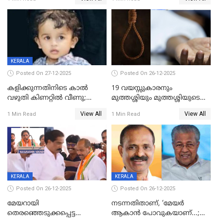
കുതിച്ചുയരുന്നു
KERALA
Posted On 27-12-2025
Posted On 26-12-2025
കളിക്കുന്നതിനിടെ കാൽ
19 വയസ്സുകാരനും
വഴുതി കിണറ്റിൽ വീണു;
മുത്തശ്ശിയും മുത്തശ്ശിയുടെ
ഒന്നര വയസ്സുകാരന്
സഹോദരിയും വീട്ടിൽ തൂങ്ങി
View All
View All
1 Min Read
1 Min Read
ദാരുണാന്ത്യം
മരിച്ചനിലയിൽ
KERALA
KERALA
Posted On 26-12-2025
Posted On 26-12-2025
മേയറായി
നടന്നതിതാണ്, ‘മേയർ
തെരഞ്ഞെടുക്കപ്പെട്ട
ആകാൻ പോവുകയാണ്...;