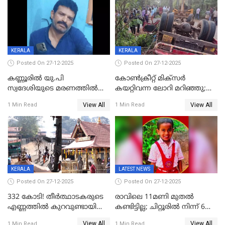
ചൊവ്വന്നൂരിലും നടപടി
KERALA
KERALA
Posted On 27-12-2025
Posted On 27-12-2025
കണ്ണൂരിൽ യു.പി
കോണ്‍ക്രീറ്റ് മിക്‌സര്‍
സ്വദേശിയുടെ മരണത്തിൽ
കയറ്റിവന്ന ലോറി മറിഞ്ഞു;
അഞ്ചംഗ സംഘത്തിനെതിരെ
രണ്ടുപേര്‍ക്ക് ദാരുണാന്ത്യം;
View All
View All
1 Min Read
1 Min Read
കേസ്; തർക്കമുണ്ടായത്
അപകടം കണ്ണൂരിൽ
ഫേഷ്യലിന് 300 രൂപ
ആവശ്യപ്പെട്ടതിനെച്ചൊല്ലി
KERALA
LATEST NEWS
Posted On 27-12-2025
Posted On 27-12-2025
332 കോടി! തീർത്ഥാടകരുടെ
രാവിലെ 11മണി മുതൽ
എണ്ണത്തിൽ കുറവുണ്ടായിട്ടും
കണ്ടിട്ടില്ല; ചിറ്റൂരിൽ നിന്ന് 6
ശബരിമലയിൽ വരുമാനം
വയസ്സുകാരനെ കാണാതായി
View All
View All
1 Min Read
1 Min Read