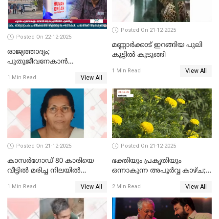
Posted On 21-12-2025
Posted On 22-12-2025
മണ്ണാർക്കാട് ഇറങ്ങിയ പുലി
രാജ്യത്താദ്യം;
കൂട്ടിൽ കുടുങ്ങി
പുതുജീവനേകാൻ
View All
ഷിബുവിന്റെ ഹൃദയം
1 Min Read
View All
1 Min Read
എറണാകുളം സർക്കാർ
ജനറൽ
ആശുപത്രിയിലെത്തിച്ചു
Posted On 21-12-2025
Posted On 21-12-2025
കാസർഗോഡ് 80 കാരിയെ
ഭക്തിയും പ്രകൃതിയും
വീട്ടിൽ മരിച്ച നിലയിൽ
ഒന്നാകുന്ന അപൂര്‍വ്വ കാഴ്ച;
കണ്ടെത്തി
ഭക്തർക്ക്
View All
View All
1 Min Read
2 Min Read
കാഴ്ചാനുഭവമൊരുക്കി
ശബരീ നന്ദനം