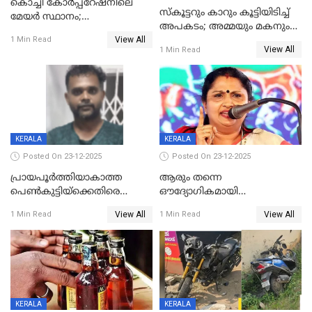
കൊച്ചി കോര്‍പ്പറേഷനിലെ
സ്കൂട്ടറും കാറും കൂട്ടിയിടിച്ച്
മേയര്‍ സ്ഥാനം;
അപകടം; അമ്മയും മകനും
കോണ്‍ഗ്രസില്‍ അതൃപതി
View All
മരിച്ചു, മറ്റൊരു മകൻ
1 Min Read
രൂക്ഷം
View All
1 Min Read
ഗുരുതരാവസ്ഥയിൽ
KERALA
KERALA
Posted On 23-12-2025
Posted On 23-12-2025
പ്രായപൂർത്തിയാകാത്ത
ആരും തന്നെ
പെൺകുട്ടിയ്ക്കെതിരെ
ഔദ്യോഗികമായി
ലൈംഗികാതിക്രമം; 36കാരന്
അറിയിച്ചിട്ടില്ല, മേയറെ
View All
View All
1 Min Read
1 Min Read
59 വർഷം തടവും 90,൦൦൦ രൂപ
കണ്ടെത്താൻ ഇന്ന് കോർ
പിഴയും ശിക്ഷ
കമ്മിറ്റി കൂടിയില്ല';
അതൃപ്തിയുമായി ദീപ്തി മേരി
വർഗീസ്
KERALA
KERALA