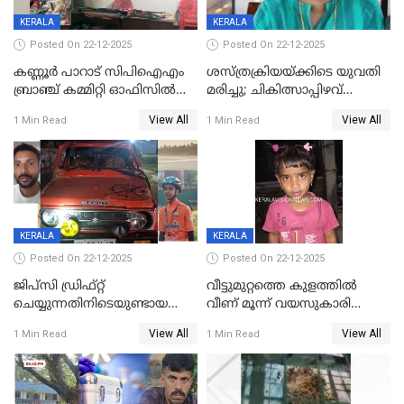
KERALA
KERALA
Posted On 22-12-2025
Posted On 22-12-2025
കണ്ണൂർ പാറാട് സിപിഐഎം
ശസ്ത്രക്രിയയ്‌ക്കിടെ യുവതി
ബ്രാഞ്ച് കമ്മിറ്റി ഓഫിസിൽ
മരിച്ചു; ചികിത്സാപ്പിഴവ്
തീയിട്ടു; നേതാക്കളുടെ
ആരോപിച്ച് ബന്ധുക്കൾ;
View All
View All
1 Min Read
1 Min Read
ചിത്രങ്ങളടക്കം കത്തിയ
സംഭവം മാവേലിക്കരയിൽ
നിലയിൽ
KERALA
KERALA
Posted On 22-12-2025
Posted On 22-12-2025
ജിപ്സി ഡ്രിഫ്റ്റ്
വീട്ടുമുറ്റത്തെ കുളത്തിൽ
ചെയ്യുന്നതിനിടെയുണ്ടായ
വീണ് മൂന്ന് വയസുകാരി
അപകടം; 14 വയസുകാരന്
മരിച്ചു
View All
View All
1 Min Read
1 Min Read
ദാരുണാന്ത്യം; ജീപ്സി
ഓടിച്ചയാൾ അറസ്റ്റിൽ.