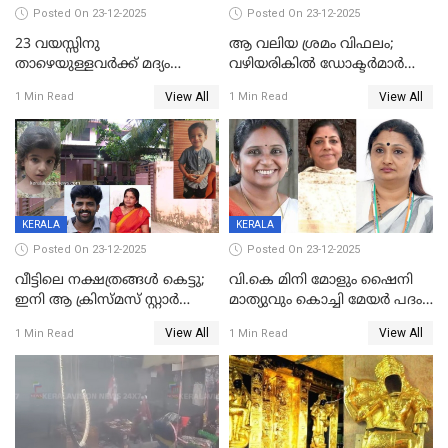
Posted On 23-12-2025
Posted On 23-12-2025
23 വയസ്സിനു
ആ വലിയ ശ്രമം വിഫലം;
താഴെയുള്ളവർക്ക് മദ്യം
വഴിയരികില്‍ ‌ഡോക്ടര്‍മാര്‍
നൽകിയതിനെതിരെ കർശന
ശസ്ത്രക്രിയ നടത്തിയ ലിനു
View All
View All
1 Min Read
1 Min Read
നടപടി;സ്ഥാപനങ്ങൾക്കെതിരെ
മരണത്തിന് കീഴടങ്ങി
രണ്ട് കേസുകൾ
KERALA
KERALA
Posted On 23-12-2025
Posted On 23-12-2025
വീട്ടിലെ നക്ഷത്രങ്ങൾ കെട്ടു;
വി.കെ മിനി മോളും ഷൈനി
ഇനി ആ ക്രിസ്മസ് സ്റ്റാർ
മാത്യുവും കൊച്ചി മേയർ പദം
മാത്രം; പൈതങ്ങൾക്ക്
പങ്കിടും; ദീപ്തി മേരി വർഗീസ്
View All
View All
1 Min Read
1 Min Read
വേണ്ടിയുള്ള
മേയറാകില്ല
പിടിവലിക്കിടയിൽ
അപ്പൂപ്പനെതിരെ പോക്സോ
കേസ് ഒടുവിൽ 4 ജീവനുകൾ
പൊലിഞ്ഞു