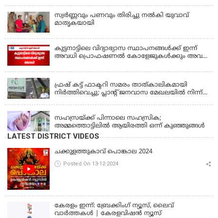
ഇന്‍സ്‌പെക്ടര്‍ കുഴഞ്ഞുവീണു മരിച്ചു
സ്വർണ്ണവും പണവും തിരിച്ചു നൽകി യുവാവ്
മാതൃകയായി
കുട്ടനാട്ടിലെ വിദ്യാഭ്യാസ സ്ഥാപനങ്ങൾക്ക് ഇന്ന്
അവധി പ്രൊഫഷണൽ കോളേജുകൾക്കും അവധി
ബാധകം
KERALA
ഫ്രഷ് കട്ട് ഫാക്ടറി സമരം താത്കാലികമായി
നിർത്തിവെച്ചു; പ്ലാൻ്റ് ജനവാസ മേഖലയിൽ നിന്ന്
മാറ്റാൻ കമ്പനി സന്നദ്ധത അറിയിച്ചതായി പി.കെ
KERALA
ഫിറോസ് എംഎൽഎ
സഹസ്രയ്ക്ക് പിന്നാലെ സഹസ്രിക;
അമ്മത്തൊട്ടിലില്‍ ആയിരത്തി ഒന്ന് കുഞ്ഞുങ്ങള്‍
LATEST DISTRICT VIDEOS
ചക്കുളത്തുകാവ് പൊങ്കാല 2024
Posted On 13-12-2024
കേരളം ഇന്ന്: ബ്രേക്കിംഗ് ന്യൂസ്, ലൈവ്
വാർത്തകൾ | കേരളവിഷൻ ന്യൂസ്