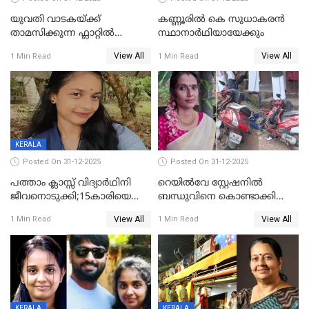
യുവതി വാടകയ്ക്ക്
കണ്ണൂരിൽ കെ സുധാകരൻ
താമസിക്കുന്ന ഫ്ലാറ്റില്‍
സ്ഥാനാർഥിയായേക്കും
തൂങ്ങിമരിച്ച നിലയില്‍;
View All
View All
1 Min Read
1 Min Read
സംഭവം കൈതപ്പൊയിലില്‍
KERALA
Posted On 31-12-2025
Posted On 31-12-2025
പത്താം ക്ലാസ്സ് വിദ്യാര്‍ഥിനി
റെയിൽവേ സ്റ്റേഷനിൽ
ജീവനൊടുക്കി;15കാരിയെ
ബന്ധുവിനെ കൊണ്ടാക്കി
കണ്ടെത്തിയത്
മടങ്ങുന്നതിനിടെ ടോറസ്സ്
View All
View All
1 Min Read
1 Min Read
കിടപ്പുമുറിയില്‍ തൂങ്ങി മരിച്ച
ലോറി സ്കൂട്ടറിൽ ഇടിച്ചു :
നിലയിൽ
യുവതിക്ക് ദാരുണാന്ത്യം
KERALA
KERALA