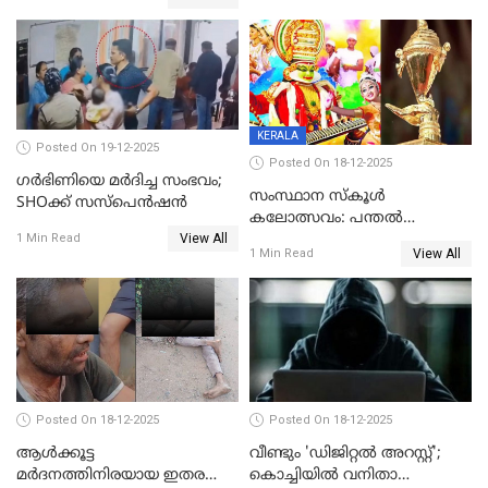
ക്ലീനര്‍ പിടിയിൽ
KERALA
Posted On 19-12-2025
Posted On 18-12-2025
ഗര്‍ഭിണിയെ മർദിച്ച സംഭവം;
സംസ്ഥാന സ്കൂൾ
SHOക്ക് സസ്പെൻഷൻ
കലോത്സവം: പന്തൽ
View All
കാൽനാട്ടൽ 20 ന്
1 Min Read
View All
1 Min Read
Posted On 18-12-2025
Posted On 18-12-2025
ആൾക്കൂട്ട
വീണ്ടും 'ഡിജിറ്റല്‍ അറസ്റ്റ്';
മർദനത്തിനിരയായ ഇതര
കൊച്ചിയില്‍ വനിതാ