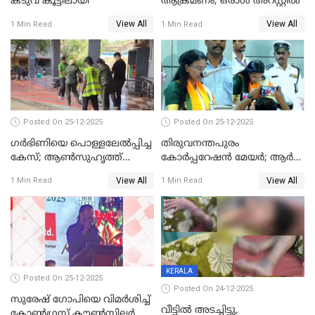
കടുവ കൂട്ടിലായി
ആക്രമണം; ഒരാള്‍ അറസ്റ്റില്‍
View All
View All
1 Min Read
1 Min Read
Posted On 25-12-2025
Posted On 25-12-2025
ഗര്‍ഭിണിയെ പൊള്ളലേല്‍പ്പിച്ച
തിരുവനന്തപുരം
കേസ്; ആണ്‍സുഹൃത്ത്
കോര്‍പ്പറേഷന്‍ മേയർ; ആര്‍
പിടിയില്‍
ശ്രീലേഖയ്ക്ക് മുൻതൂക്കം
View All
View All
1 Min Read
1 Min Read
KERALA
Posted On 25-12-2025
Posted On 24-12-2025
സുരേഷ് ഗോപിയെ വിമര്‍ശിച്ച്
വീട്ടിൽ അടച്ചിട്ടു,
കോണ്‍ഗ്രസ് കൗണ്‍സിലര്‍