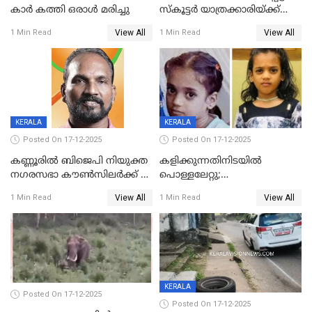
കാർ കത്തി ഒരാൾ മരിച്ചു
സ്കൂട്ടർ യാത്രക്കാരിയ്ക്ക്
ദാരുണാന്ത്യം; അപകടം
View All
View All
1 Min Read
1 Min Read
കണ്ടോത്ത് ദേശീയ പാതയിൽ
KERALA
KERALA
Posted On 17-12-2025
Posted On 17-12-2025
കണ്ണൂരിൽ ബിജെപി നിയുക്ത
കളിക്കുന്നതിനിടയിൽ
നഗരസഭാ കൗൺസിലർക്ക് 36
പൊള്ളലേറ്റു;
വർഷം തടവുശിക്ഷ
ചികിത്സയിലായിരുന്ന രണ്ടാം
View All
View All
1 Min Read
1 Min Read
ക്ലാസ് വിദ്യാർത്ഥിനി മരിച്ചു
KERALA
Posted On 17-12-2025
Posted On 17-12-2025