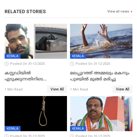
RELATED STORIES
View all news
KERALA
KERALA
Posted On 31-12-2025
Posted On 31-12-2025
കസ്റ്റഡിയിൽ
മലപ്പുറത്ത് അമ്മയും മകനും
എടുക്കുന്നതിനിടെ
പുഴയിൽ മുങ്ങി മരിച്ചു
വിലങ്ങുമായി രക്ഷപ്പെട്ട
View All
View All
1 Min Read
1 Min Read
വധശ്രമക്കേസ് പ്രതി പിടിയിൽ
KERALA
KERALA
Posted On 31-12-2025
Posted On 31-12-2025