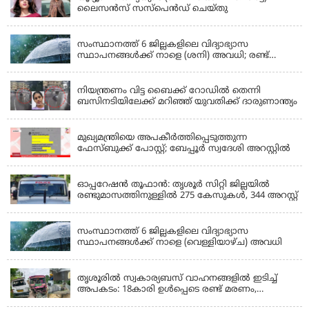
ലൈസൻസ് സസ്‌പെൻഡ് ചെയ്തു
KERALA
സംസ്ഥാനത്ത് 6 ജില്ലകളിലെ വിദ്യാഭ്യാസ
സ്ഥാപനങ്ങൾക്ക് നാളെ (ശനി) അവധി; രണ്ട്
ജില്ലകളിൽ അവധി പ്രൊഫഷണൽ കോളേജുകൾ
KERALA
ഒഴികെ
നിയന്ത്രണം വിട്ട ബൈക്ക് റോഡിൽ തെന്നി
ബസിനടിയിലേക്ക് മറിഞ്ഞ് യുവതിക്ക് ദാരുണാന്ത്യം
KERALA
മുഖ്യമന്ത്രിയെ അപകീർത്തിപ്പെടുത്തുന്ന
ഫേസ്‌ബുക്ക് പോസ്റ്റ്; ബേപ്പൂർ സ്വദേശി അറസ്റ്റിൽ
KERALA
ഓപ്പറേഷൻ തൂഫാൻ: തൃശൂർ സിറ്റി ജില്ലയിൽ
രണ്ടുമാസത്തിനുള്ളിൽ 275 കേസുകൾ, 344 അറസ്റ്റ്
KERALA
സംസ്ഥാനത്ത് 6 ജില്ലകളിലെ വിദ്യാഭ്യാസ
സ്ഥാപനങ്ങൾക്ക് നാളെ (വെള്ളിയാഴ്ച) അവധി
KERALA
തൃശൂരിൽ സ്വകാര്യബസ് വാഹനങ്ങളില്‍ ഇടിച്ച്
അപകടം: 18കാരി ഉൾപ്പെടെ രണ്ട് മരണം,
പത്തോളം പേർക്ക് പരിക്ക്
KERALA