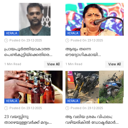
KERALA
KERALA
Posted On 23-12-2025
Posted On 23-12-2025
പ്രായപൂർത്തിയാകാത്ത
ആരും തന്നെ
പെൺകുട്ടിയ്ക്കെതിരെ
ഔദ്യോഗികമായി
ലൈംഗികാതിക്രമം; 36കാരന്
അറിയിച്ചിട്ടില്ല, മേയറെ
View All
View All
1 Min Read
1 Min Read
59 വർഷം തടവും 90,൦൦൦ രൂപ
കണ്ടെത്താൻ ഇന്ന് കോർ
പിഴയും ശിക്ഷ
കമ്മിറ്റി കൂടിയില്ല';
അതൃപ്തിയുമായി ദീപ്തി മേരി
വർഗീസ്
KERALA
KERALA
Posted On 23-12-2025
Posted On 23-12-2025
23 വയസ്സിനു
ആ വലിയ ശ്രമം വിഫലം;
താഴെയുള്ളവർക്ക് മദ്യം
വഴിയരികില്‍ ‌ഡോക്ടര്‍മാര്‍