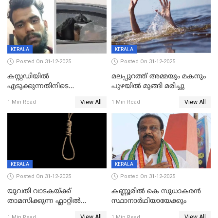
KERALA
KERALA
Posted On 31-12-2025
Posted On 31-12-2025
കസ്റ്റഡിയിൽ
മലപ്പുറത്ത് അമ്മയും മകനും
എടുക്കുന്നതിനിടെ
പുഴയിൽ മുങ്ങി മരിച്ചു
വിലങ്ങുമായി രക്ഷപ്പെട്ട
View All
View All
1 Min Read
1 Min Read
വധശ്രമക്കേസ് പ്രതി പിടിയിൽ
KERALA
KERALA
Posted On 31-12-2025
Posted On 31-12-2025
യുവതി വാടകയ്ക്ക്
കണ്ണൂരിൽ കെ സുധാകരൻ
താമസിക്കുന്ന ഫ്ലാറ്റില്‍
സ്ഥാനാർഥിയായേക്കും
തൂങ്ങിമരിച്ച നിലയില്‍;
View All
View All
1 Min Read
1 Min Read