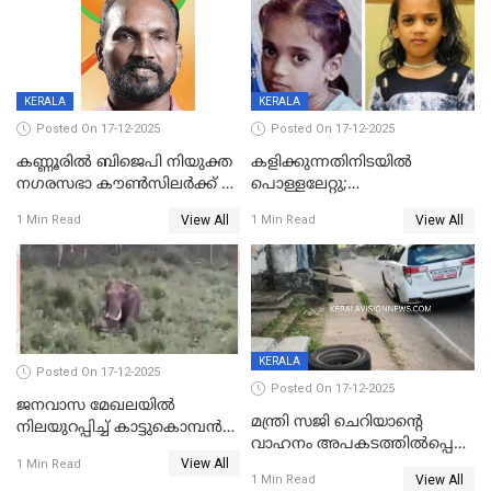
KERALA
KERALA
Posted On 17-12-2025
Posted On 17-12-2025
കണ്ണൂരിൽ ബിജെപി നിയുക്ത
കളിക്കുന്നതിനിടയിൽ
നഗരസഭാ കൗൺസിലർക്ക് 36
പൊള്ളലേറ്റു;
വർഷം തടവുശിക്ഷ
ചികിത്സയിലായിരുന്ന രണ്ടാം
View All
View All
1 Min Read
1 Min Read
ക്ലാസ് വിദ്യാർത്ഥിനി മരിച്ചു
KERALA
Posted On 17-12-2025
Posted On 17-12-2025
ജനവാസ മേഖലയില്‍
മന്ത്രി സജി ചെറിയാന്റെ
നിലയുറപ്പിച്ച് കാട്ടുകൊമ്പന്‍
വാഹനം അപകടത്തിൽപ്പെട്ടു;
പടയപ്പ
View All
മന്ത്രിയും സംഘവും
1 Min Read
View All
1 Min Read
രക്ഷപ്പെട്ടത് തലനാരിടയ്ക്ക്