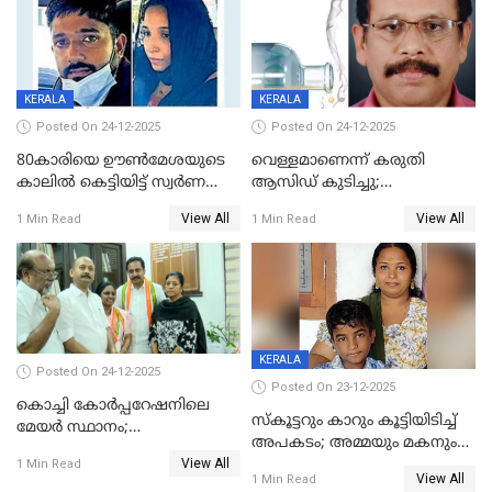
KERALA
KERALA
Posted On 24-12-2025
Posted On 24-12-2025
80കാരിയെ ഊൺമേശയുടെ
വെള്ളമാണെന്ന് കരുതി
കാലിൽ കെട്ടിയിട്ട് സ്വർണവും
ആസിഡ് കുടിച്ചു;
പണവും കവർന്നു;
ചികിത്സയിലിരുന്ന ആള്‍
View All
View All
1 Min Read
1 Min Read
കൊച്ചുമകനും സുഹൃത്തും
മരിച്ചു
അറസ്റ്റിൽ
KERALA
Posted On 24-12-2025
Posted On 23-12-2025
കൊച്ചി കോര്‍പ്പറേഷനിലെ
സ്കൂട്ടറും കാറും കൂട്ടിയിടിച്ച്
മേയര്‍ സ്ഥാനം;
അപകടം; അമ്മയും മകനും
കോണ്‍ഗ്രസില്‍ അതൃപതി
View All
മരിച്ചു, മറ്റൊരു മകൻ
1 Min Read
രൂക്ഷം
View All
1 Min Read
ഗുരുതരാവസ്ഥയിൽ