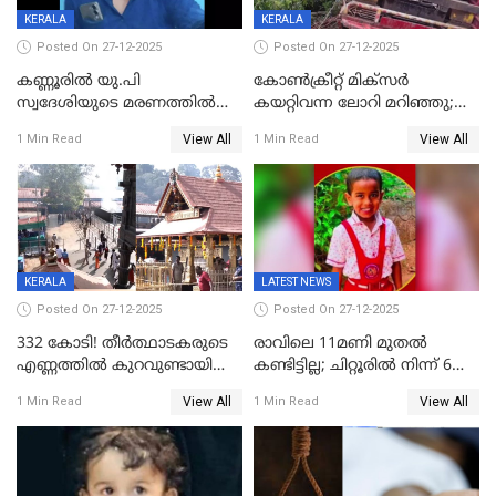
KERALA
KERALA
Posted On 27-12-2025
Posted On 27-12-2025
കണ്ണൂരിൽ യു.പി
കോണ്‍ക്രീറ്റ് മിക്‌സര്‍
സ്വദേശിയുടെ മരണത്തിൽ
കയറ്റിവന്ന ലോറി മറിഞ്ഞു;
അഞ്ചംഗ സംഘത്തിനെതിരെ
രണ്ടുപേര്‍ക്ക് ദാരുണാന്ത്യം;
View All
View All
1 Min Read
1 Min Read
കേസ്; തർക്കമുണ്ടായത്
അപകടം കണ്ണൂരിൽ
ഫേഷ്യലിന് 300 രൂപ
ആവശ്യപ്പെട്ടതിനെച്ചൊല്ലി
KERALA
LATEST NEWS
Posted On 27-12-2025
Posted On 27-12-2025
332 കോടി! തീർത്ഥാടകരുടെ
രാവിലെ 11മണി മുതൽ
എണ്ണത്തിൽ കുറവുണ്ടായിട്ടും
കണ്ടിട്ടില്ല; ചിറ്റൂരിൽ നിന്ന് 6
ശബരിമലയിൽ വരുമാനം
വയസ്സുകാരനെ കാണാതായി
View All
View All
1 Min Read
1 Min Read
കുതിച്ചുയരുന്നു