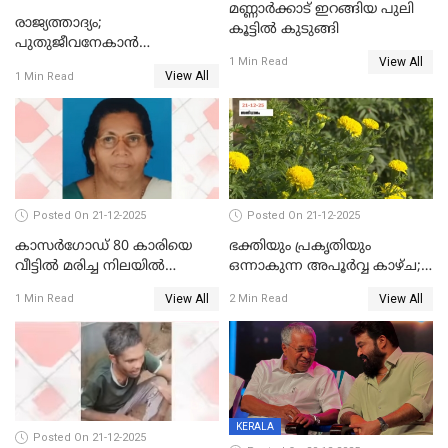
മണ്ണാർക്കാട് ഇറങ്ങിയ പുലി
രാജ്യത്താദ്യം;
കൂട്ടിൽ കുടുങ്ങി
പുതുജീവനേകാൻ
View All
ഷിബുവിന്റെ ഹൃദയം
1 Min Read
View All
1 Min Read
എറണാകുളം സർക്കാർ
ജനറൽ
ആശുപത്രിയിലെത്തിച്ചു
Posted On 21-12-2025
Posted On 21-12-2025
കാസർഗോഡ് 80 കാരിയെ
ഭക്തിയും പ്രകൃതിയും
വീട്ടിൽ മരിച്ച നിലയിൽ
ഒന്നാകുന്ന അപൂര്‍വ്വ കാഴ്ച;
കണ്ടെത്തി
ഭക്തർക്ക്
View All
View All
1 Min Read
2 Min Read
കാഴ്ചാനുഭവമൊരുക്കി
ശബരീ നന്ദനം
KERALA
Posted On 21-12-2025