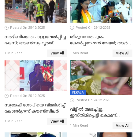
Posted On 25-12-2025
Posted On 25-12-2025
ഗര്‍ഭിണിയെ പൊള്ളലേല്‍പ്പിച്ച
തിരുവനന്തപുരം
കേസ്; ആണ്‍സുഹൃത്ത്
കോര്‍പ്പറേഷന്‍ മേയർ; ആര്‍
പിടിയില്‍
ശ്രീലേഖയ്ക്ക് മുൻതൂക്കം
View All
View All
1 Min Read
1 Min Read
KERALA
Posted On 25-12-2025
Posted On 24-12-2025
സുരേഷ് ഗോപിയെ വിമര്‍ശിച്ച്
വീട്ടിൽ അടച്ചിട്ടു,
കോണ്‍ഗ്രസ് കൗണ്‍സിലര്‍
ഇസ്തിരിപ്പെട്ടി കൊണ്ട്
View All
പൊള്ളിച്ചു; 8 മാസം
1 Min Read
View All
1 Min Read
ഗർഭിണിയായ യുവതിക്ക് ക്രൂര
മർദനം