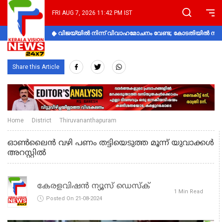
FRI AUG 7, 2026 11:42 PM IST
വിജയ്‌യിൽ നിന്ന് വിവാഹമോചനം വേണ്ട; കോടതിയിൽ നിലപാ
Share this Article
Home
District
Thiruvananthapuram
ഓണ്‍ലൈന്‍ വഴി പണം തട്ടിയെടുത്ത മൂന്ന് യുവാക്കള്‍
അറസ്റ്റില്‍
കേരളവിഷൻ ന്യൂസ് ഡെസ്‌ക്
1 Min Read
Posted On 21-08-2024