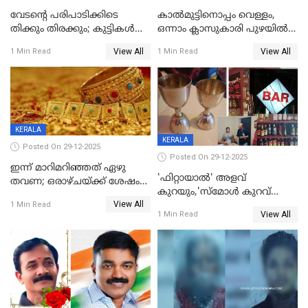
വേടന്റെ പരിപാടിക്കിടെ
കാൽമുട്ടിനൊപ്പം വെള്ളം,
തിക്കും തിരക്കും; കുട്ടികള്‍
ഒന്നാം ക്ലാസുകാരി പുഴയിൽ
ഉള്‍പ്പെടെ നിരവധി പേര്‍ക്ക്
മുങ്ങി മരിച്ചു; ദാരുണ സംഭവം
View All
View All
1 Min Read
1 Min Read
പരിക്ക്; പാളം മറികടന്ന
കുട്ടികൾക്കൊപ്പം
യുവാവ് ട്രെയിന്‍ തട്ടി മരിച്ചു
കളിക്കുന്നതിനിടെ
KERALA
KERALA
Posted On 29-12-2025
Posted On 29-12-2025
ഇന്ന് മാറിമറിഞ്ഞത് ഏഴു
'ഫിറ്റായാൽ' അളവ്
തവണ; ഒരാഴ്ചയ്ക്ക് ശേഷം
കുറയും,'സ്‌മോൾ കുറവ്
സ്വർണവിലയിൽ ഇടിവ്
View All
പിടികൂടി; ബാറിന് 25,000 രൂപ
1 Min Read
View All
1 Min Read
പിഴ