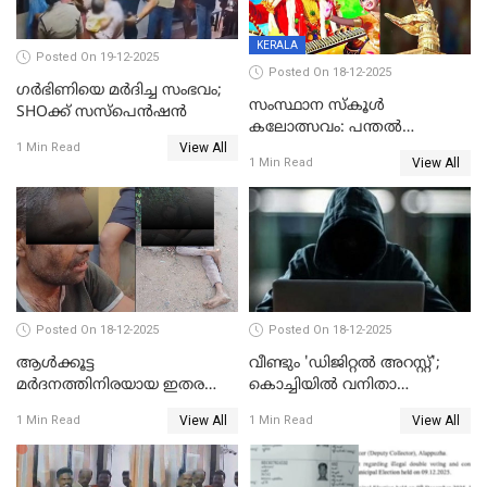
KERALA
Posted On 19-12-2025
Posted On 18-12-2025
ഗര്‍ഭിണിയെ മർദിച്ച സംഭവം;
സംസ്ഥാന സ്കൂൾ
SHOക്ക് സസ്പെൻഷൻ
കലോത്സവം: പന്തൽ
View All
കാൽനാട്ടൽ 20 ന്
1 Min Read
View All
1 Min Read
Posted On 18-12-2025
Posted On 18-12-2025
ആൾക്കൂട്ട
വീണ്ടും 'ഡിജിറ്റല്‍ അറസ്റ്റ്';
മർദനത്തിനിരയായ ഇതര
കൊച്ചിയില്‍ വനിതാ
സംസ്ഥാന തൊഴിലാളി മരിച്ചു;
ഡോക്ടര്‍ക്ക് നഷ്ടമായത് 6.38
View All
View All
1 Min Read
1 Min Read
നടുക്കുന്ന സംഭവം
കോടി രൂപ
വാളയാറിൽ