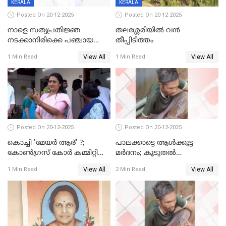
KERALA
KERALA
Posted On 20-12-2025
Posted On 20-12-2025
നാളെ സത്യപ്രതിജ്ഞ
തലശ്ശേരിയിൽ വൻ
നടക്കാനിരിക്കെ പഞ്ചായത്ത്
തീപ്പിടിത്തം
മെമ്പർ മരിച്ചു
View All
View All
1 Min Read
1 Min Read
Posted On 20-12-2025
Posted On 20-12-2025
കൊച്ചി 'മേയർ ആര്' ?;
പാലക്കാട്ടെ ആള്‍ക്കൂട്ട
കോണ്‍ഗ്രസ് കോര്‍ കമ്മിറ്റി
മര്‍ദനം; കൂടുതല്‍
യോഗം ചൊവ്വാഴ്ച
അറസ്റ്റുണ്ടാവും, മര്‍ദിച്ചത് 15
View All
View All
1 Min Read
2 Min Read
അംഗ സംഘമെന്ന് വിവരം