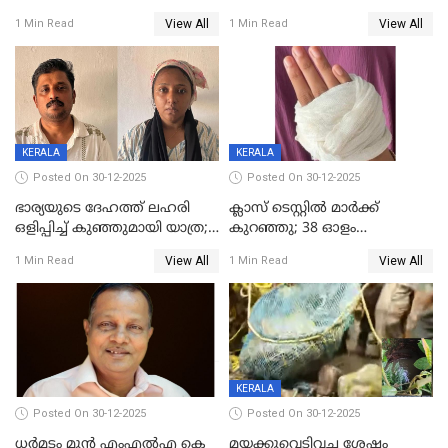
മരിച്ചനിലയിൽ കണ്ടെത്തിയ
ജിസിഡിഎക്ക് വക്കീൽ
View All
View All
1 Min Read
1 Min Read
മലയാളി യുവാവിന്റെ ഭാര്യയും
നോട്ടീസയച്ച് ഉമാ തോമസ്
മരിച്ചു
KERALA
KERALA
Posted On 30-12-2025
Posted On 30-12-2025
ഭാര്യയുടെ ദേഹത്ത് ലഹരി
ക്ലാസ് ടെസ്റ്റിൽ മാർക്ക്
ഒളിപ്പിച്ച് കുഞ്ഞുമായി യാത്ര;
കുറഞ്ഞു; 38 ഓളം
ഓട്ടോ വളഞ്ഞ് ദമ്പതികളെ
വിദ്യാർഥികളെ ട്യൂഷൻ
View All
View All
1 Min Read
1 Min Read
പിടികൂടി പൊലീസ്
സെന്ററിലെ അധ്യാപകന്‍
മർദിച്ചതായി പരാതി
KERALA
Posted On 30-12-2025
Posted On 30-12-2025
ധർമടം മുൻ എംഎല്‍എ കെ
മയക്കുവെടിവച്ച ശേഷം