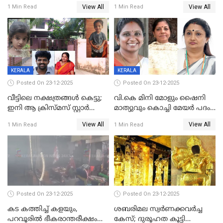
നൽകിയതിനെതിരെ കർശന
ശസ്ത്രക്രിയ നടത്തിയ ലിനു
View All
View All
1 Min Read
1 Min Read
നടപടി;സ്ഥാപനങ്ങൾക്കെതിരെ
മരണത്തിന് കീഴടങ്ങി
രണ്ട് കേസുകൾ
KERALA
KERALA
Posted On 23-12-2025
Posted On 23-12-2025
വീട്ടിലെ നക്ഷത്രങ്ങൾ കെട്ടു;
വി.കെ മിനി മോളും ഷൈനി
ഇനി ആ ക്രിസ്മസ് സ്റ്റാർ
മാത്യുവും കൊച്ചി മേയർ പദം
മാത്രം; പൈതങ്ങൾക്ക്
പങ്കിടും; ദീപ്തി മേരി വർഗീസ്
View All
View All
1 Min Read
1 Min Read
വേണ്ടിയുള്ള
മേയറാകില്ല
പിടിവലിക്കിടയിൽ
അപ്പൂപ്പനെതിരെ പോക്സോ
കേസ് ഒടുവിൽ 4 ജീവനുകൾ
പൊലിഞ്ഞു
Posted On 23-12-2025
Posted On 23-12-2025
കട കത്തിച്ച് കളയും,
ശബരിമല സ്വര്‍ണക്കവര്‍ച്ച
പറവൂരില്‍ ഭീകരാന്തരീക്ഷം
കേസ്; ദുരൂഹത കൂട്ടി