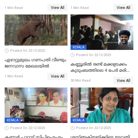
സൃഷ്ടിച്ച് കുട്ടി ലഹരിസംഘം
വിദേശവ്യവസായിയുടെ മൊഴി
View All
View All
1 Min Read
1 Min Read
KERALA
Posted On 23-12-2025
Posted On 22-12-2025
ഏഴാറ്റുമുഖം ഗണപതി വീണ്ടും
കണ്ണൂരിൽ രണ്ട് മക്കളടക്കം
ജനവാസ മേഖലയിൽ
കുടുംബത്തിലെ 4 പേർ മരിച്ച
View All
നിലയിൽ
1 Min Read
View All
30 Min Read
KERALA
KERALA
Posted On 22-12-2025
Posted On 22-12-2025
കണ്ണൂർ പാറാട് സിപിഐഎം
ശസ്ത്രക്രിയയ്‌ക്കിടെ യുവതി