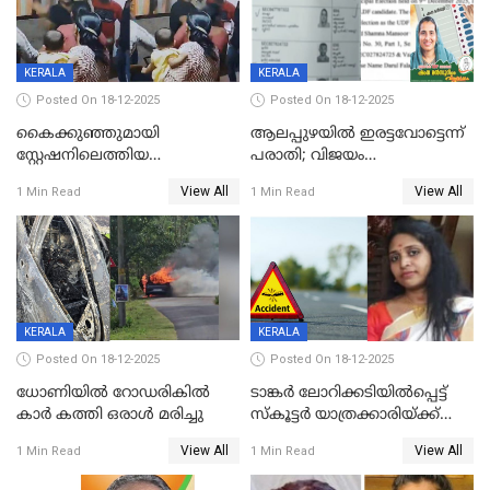
KERALA
KERALA
Posted On 18-12-2025
Posted On 18-12-2025
കൈക്കുഞ്ഞുമായി
ആലപ്പുഴയിൽ ഇരട്ടവോട്ടെന്ന്
സ്റ്റേഷനിലെത്തിയ
പരാതി; വിജയം
യുവതിയ്ക്ക് മർദ്ദനം; സിഐ
റദ്ദാക്കണമെന്ന് വലിയമരം
View All
View All
1 Min Read
1 Min Read
കരണത്തടിച്ചു; CC ടിവി
വാർഡിലെ എൽഡിഎഫ്
ദൃശ്യങ്ങൾ പുറത്ത്
സ്ഥാനാർത്ഥി
KERALA
KERALA
Posted On 18-12-2025
Posted On 18-12-2025
ധോണിയിൽ റോഡരികിൽ
ടാങ്കർ ലോറിക്കടിയിൽപ്പെട്ട്
കാർ കത്തി ഒരാൾ മരിച്ചു
സ്കൂട്ടർ യാത്രക്കാരിയ്ക്ക്
ദാരുണാന്ത്യം; അപകടം
View All
View All
1 Min Read
1 Min Read
കണ്ടോത്ത് ദേശീയ പാതയിൽ