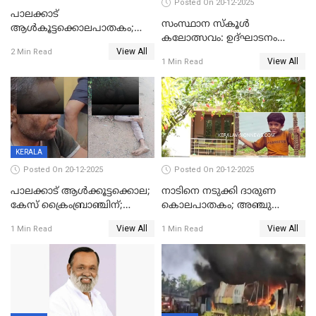
Posted On 20-12-2025
പാലക്കാട്‌
സംസ്ഥാന സ്കൂൾ
ആൾകൂട്ടക്കൊലപാതകം;
കലോത്സവം: ഉദ്ഘാടനം
അന്വേഷണം
View All
മുഖ്യമന്ത്രി, സമാപനത്തിൽ
2 Min Read
ഊർജ്ജിതമാക്കിമാക്കി
View All
1 Min Read
മുഖ്യാതിഥിയായി
ക്രൈംബ്രാഞ്ച്
മോഹൻലാൽ
KERALA
Posted On 20-12-2025
Posted On 20-12-2025
പാലക്കാട് ആൾക്കൂട്ടക്കൊല;
നാടിനെ നടുക്കി ദാരുണ
കേസ് ക്രൈംബ്രാഞ്ചിന്;
കൊലപാതകം; അഞ്ചു
DYSPയുടെ നേതൃത്വത്തിൽ
വയസ്സുകാരനെ 'അമ്മ
View All
View All
1 Min Read
1 Min Read
അന്വേഷിക്കും
കഴുത്തുഞെരിച്ച് കൊന്നു