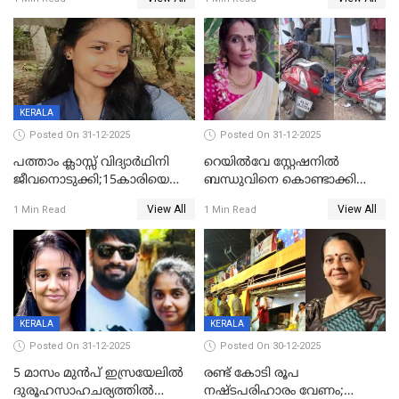
സംഭവം കൈതപ്പൊയിലില്‍
KERALA
Posted On 31-12-2025
Posted On 31-12-2025
പത്താം ക്ലാസ്സ് വിദ്യാര്‍ഥിനി
റെയിൽവേ സ്റ്റേഷനിൽ
ജീവനൊടുക്കി;15കാരിയെ
ബന്ധുവിനെ കൊണ്ടാക്കി
കണ്ടെത്തിയത്
മടങ്ങുന്നതിനിടെ ടോറസ്സ്
View All
View All
1 Min Read
1 Min Read
കിടപ്പുമുറിയില്‍ തൂങ്ങി മരിച്ച
ലോറി സ്കൂട്ടറിൽ ഇടിച്ചു :
നിലയിൽ
യുവതിക്ക് ദാരുണാന്ത്യം
KERALA
KERALA
Posted On 31-12-2025
Posted On 30-12-2025
5 മാസം മുൻപ് ഇസ്രയേലിൽ
രണ്ട് കോടി രൂപ
ദുരൂഹസാഹചര്യത്തിൽ
നഷ്ടപരിഹാരം വേണം;