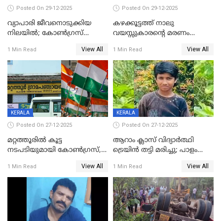
Posted On 29-12-2025
Posted On 29-12-2025
വ്യാപാരി ജീവനൊടുക്കിയ
കഴക്കൂട്ടത്ത് നാലു
നിലയില്‍; കോണ്‍ഗ്രസ്
വയസ്സുകാരന്റെ മരണം
കൗണ്‍സിലറുടെ
കൊലപാതകം: അമ്മയും
View All
View All
1 Min Read
1 Min Read
മാനസികപീഡനമെന്ന് കുറിപ്പ്
സുഹൃത്തും പൊലീസ്
കസ്റ്റഡിയിൽ
KERALA
KERALA
Posted On 27-12-2025
Posted On 27-12-2025
മറ്റത്തൂരിൽ കൂട്ട
ആറാം ക്ലാസ് വിദ്യാർത്ഥി
നടപടിയുമായി കോണ്‍ഗ്രസ്,
ട്രെയിൻ തട്ടി മരിച്ചു; പാളം
ബിജെപി പാളയത്തിലെത്തിയ
മുറിച്ചുകടക്കുന്നതിനിടെ
View All
View All
1 Min Read
1 Min Read
എട്ട് പേര്‍ ഉള്‍പ്പെടെ
അപകടം മലപ്പുറത്ത്
പത്തുപേരെ പുറത്താക്കി,
ചൊവ്വന്നൂരിലും നടപടി