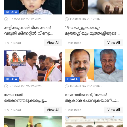
KERALA
Posted On 27-12-2025
Posted On 26-12-2025
കളിക്കുന്നതിനിടെ കാൽ
19 വയസ്സുകാരനും
വഴുതി കിണറ്റിൽ വീണു;
മുത്തശ്ശിയും മുത്തശ്ശിയുടെ
ഒന്നര വയസ്സുകാരന്
സഹോദരിയും വീട്ടിൽ തൂങ്ങി
View All
View All
1 Min Read
1 Min Read
ദാരുണാന്ത്യം
മരിച്ചനിലയിൽ
KERALA
KERALA
Posted On 26-12-2025
Posted On 26-12-2025
മേയറായി
നടന്നതിതാണ്, ‘മേയർ
തെരഞ്ഞെടുക്കപ്പെട്ട
ആകാൻ പോവുകയാണ്...;
ശേഷമുള്ള പി ഇന്ദിരയുടെ
ആവട്ടെ, അഭിനന്ദനങ്ങൾ’;
View All
View All
1 Min Read
1 Min Read
ആദ്യ വോട്ട് അസാധു; കണ്ണൂർ
മുഖ്യമന്ത്രിയുടെ ഓഫീസ്
ഡെപ്യൂട്ടി മേയർ സ്ഥാനത്ത്
തന്നെ വിശദീകരിയ്ക്കുന്നു;
താഹിറിന് വിജയം
സത്യമിതാണ്