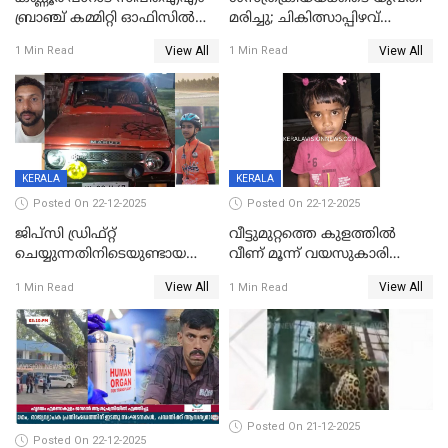
ബ്രാഞ്ച് കമ്മിറ്റി ഓഫിസിൽ
മരിച്ചു; ചികിത്സാപ്പിഴവ്
തീയിട്ടു; നേതാക്കളുടെ
ആരോപിച്ച് ബന്ധുക്കൾ;
View All
View All
1 Min Read
1 Min Read
ചിത്രങ്ങളടക്കം കത്തിയ
സംഭവം മാവേലിക്കരയിൽ
നിലയിൽ
KERALA
KERALA
Posted On 22-12-2025
Posted On 22-12-2025
ജിപ്സി ഡ്രിഫ്റ്റ്
വീട്ടുമുറ്റത്തെ കുളത്തിൽ
ചെയ്യുന്നതിനിടെയുണ്ടായ
വീണ് മൂന്ന് വയസുകാരി
അപകടം; 14 വയസുകാരന്
മരിച്ചു
View All
View All
1 Min Read
1 Min Read
ദാരുണാന്ത്യം; ജീപ്സി
ഓടിച്ചയാൾ അറസ്റ്റിൽ.
Posted On 21-12-2025
Posted On 22-12-2025