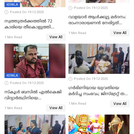
KERALA
Posted On 19-12-2025
Posted On 19-12-2025
വാളയാർ ആൾക്കൂട്ട മർദനം:
സ്വത്തുതര്‍ക്കത്തില്‍ 72
രാംനാരായണൻ നേരിട്ടത്
കാരിയെ തീകൊളുത്തി
കൊടും ക്രൂരത; ശരീരത്തിൽ
View All
കൊന്നു;
1 Min Read
നാൽപ്പതിലേറെ
View All
1 Min Read
ക്രൂരകൊലപാതകത്തില്‍
മുറിവുകളെന്ന് പോസ്റ്റ്‌മോർട്ടം
സഹോദരിപുത്രന് ജീവപര്യന്തം
റിപ്പോർട്ട്
KERALA
Posted On 19-12-2025
Posted On 19-12-2025
ഗര്‍ഭിണിയായ യുവതിയെ
സ്കൂൾ ബസിൽ എൽകെജി
മര്‍ദിച്ച സംഭവം; ജിസ്‌ട്രേറ്റ് തല
വിദ്യാര്‍ത്ഥിനിയെ
അന്വേഷണം വേണമെന്ന്
View All
ലൈംഗികമായി ഉപദ്രവിച്ചു;
1 Min Read
യുവതി
View All
1 Min Read
ക്ലീനര്‍ പിടിയിൽ