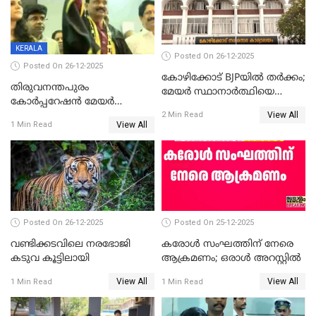
KERALA
Posted On 26-12-2025
Posted On 26-12-2025
കോഴിക്കോട് BJPയിൽ തർക്കം;
തിരുവനന്തപുരം
മേയർ സ്ഥാനാർത്ഥിയെ
കോര്‍പ്പറേഷന്‍ മേയര്‍
പരസ്യമായി പ്രഖ്യാപിച്ചില്ല
View All
തെരഞ്ഞെടുപ്പ്; സിപിഐഎം
2 Min Read
View All
1 Min Read
ഹൈക്കോടതിയിലേക്ക്;
സത്യപ്രതിജ്ഞ ചടങ്ങില്‍
ചട്ടലംഘനമെന്ന് പാർട്ടി
Posted On 26-12-2025
Posted On 25-12-2025
വണ്ടിക്കടവിലെ നരഭോജി
കരോള്‍ സംഘത്തിന് നേരെ
കടുവ കൂട്ടിലായി
ആക്രമണം; ഒരാള്‍ അറസ്റ്റില്‍
View All
View All
1 Min Read
1 Min Read