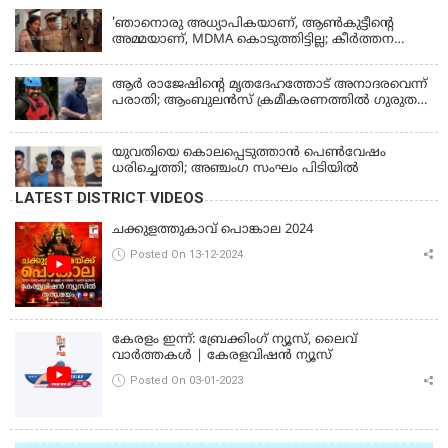
'ഞാനൊരു അധ്യാപികയാണ്, ആണ്‍കുട്ടീന്റെ
അമ്മയാണ്‌, MDMA കൊടുത്തിട്ടില്ല; കീർത്തന
മാധ്യമങ്ങളോട്; പൊലീസ് കസ്റ്റഡിയിൽ വിട്ട്
കോടതി, ജാമ്യാപേക്ഷ തള്ളി
ആര്‍ രാജേഷിന്റെ മൃതദേഹത്തോട് അനാദരവെന്ന്
പരാതി; ആംബുലന്‍സ് ക്രമീകരണത്തില്‍ ഗുരുതര
വീഴ്ച; മൃതദേഹം ചാവക്കാട് വരെ എത്തിച്ചത്
ഫ്രീസര്‍ സംവിധാനം ഇല്ലാതെയെന്നും ആരോപണം
യുവതിയെ കൊലപ്പെടുത്താൻ പെൺവേഷം
ധരിച്ചെത്തി; അഞ്ചംഗ സംഘം പിടിയിൽ
LATEST DISTRICT VIDEOS
ചക്കുളത്തുകാവ് പൊങ്കാല 2024
Posted On 13-12-2024
കേരളം ഇന്ന്: ബ്രേക്കിംഗ് ന്യൂസ്, ലൈവ്
വാർത്തകൾ | കേരളവിഷൻ ന്യൂസ്
Posted On 03-01-2023