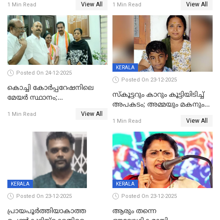
View All
View All
1 Min Read
1 Min Read
കൊച്ചുമകനും സുഹൃത്തും
മരിച്ചു
അറസ്റ്റിൽ
KERALA
Posted On 24-12-2025
Posted On 23-12-2025
കൊച്ചി കോര്‍പ്പറേഷനിലെ
സ്കൂട്ടറും കാറും കൂട്ടിയിടിച്ച്
മേയര്‍ സ്ഥാനം;
അപകടം; അമ്മയും മകനും
കോണ്‍ഗ്രസില്‍ അതൃപതി
View All
മരിച്ചു, മറ്റൊരു മകൻ
1 Min Read
രൂക്ഷം
View All
1 Min Read
ഗുരുതരാവസ്ഥയിൽ
KERALA
KERALA
Posted On 23-12-2025
Posted On 23-12-2025
പ്രായപൂർത്തിയാകാത്ത
ആരും തന്നെ