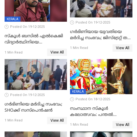
KERALA
Posted On 19-12-2025
Posted On 19-12-2025
ഗര്‍ഭിണിയായ യുവതിയെ
സ്കൂൾ ബസിൽ എൽകെജി
മര്‍ദിച്ച സംഭവം; ജിസ്‌ട്രേറ്റ് തല
വിദ്യാര്‍ത്ഥിനിയെ
അന്വേഷണം വേണമെന്ന്
View All
ലൈംഗികമായി ഉപദ്രവിച്ചു;
1 Min Read
യുവതി
View All
1 Min Read
ക്ലീനര്‍ പിടിയിൽ
KERALA
Posted On 19-12-2025
Posted On 18-12-2025
ഗര്‍ഭിണിയെ മർദിച്ച സംഭവം;
സംസ്ഥാന സ്കൂൾ
SHOക്ക് സസ്പെൻഷൻ
കലോത്സവം: പന്തൽ
View All
കാൽനാട്ടൽ 20 ന്
1 Min Read
View All
1 Min Read