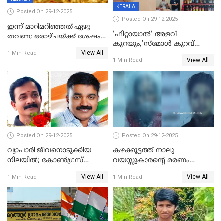
KERALA
Posted On 29-12-2025
Posted On 29-12-2025
ഇന്ന് മാറിമറിഞ്ഞത് ഏഴു
'ഫിറ്റായാൽ' അളവ്
തവണ; ഒരാഴ്ചയ്ക്ക് ശേഷം
കുറയും,'സ്‌മോൾ കുറവ്
സ്വർണവിലയിൽ ഇടിവ്
View All
പിടികൂടി; ബാറിന് 25,000 രൂപ
1 Min Read
View All
1 Min Read
പിഴ
Posted On 29-12-2025
Posted On 29-12-2025
വ്യാപാരി ജീവനൊടുക്കിയ
കഴക്കൂട്ടത്ത് നാലു
നിലയില്‍; കോണ്‍ഗ്രസ്
വയസ്സുകാരന്റെ മരണം
കൗണ്‍സിലറുടെ
കൊലപാതകം: അമ്മയും
View All
View All
1 Min Read
1 Min Read
മാനസികപീഡനമെന്ന് കുറിപ്പ്
സുഹൃത്തും പൊലീസ്
കസ്റ്റഡിയിൽ