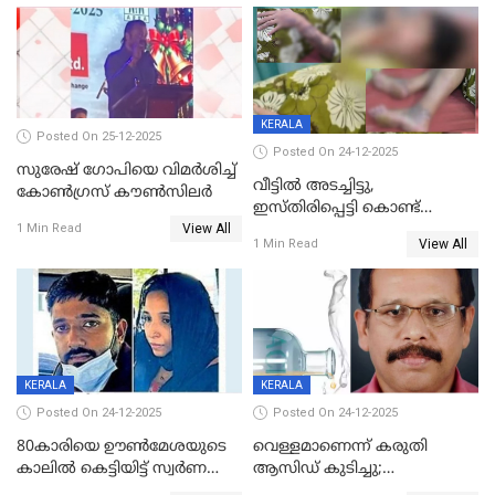
KERALA
Posted On 25-12-2025
Posted On 24-12-2025
സുരേഷ് ഗോപിയെ വിമര്‍ശിച്ച്
വീട്ടിൽ അടച്ചിട്ടു,
കോണ്‍ഗ്രസ് കൗണ്‍സിലര്‍
ഇസ്തിരിപ്പെട്ടി കൊണ്ട്
View All
പൊള്ളിച്ചു; 8 മാസം
1 Min Read
View All
1 Min Read
ഗർഭിണിയായ യുവതിക്ക് ക്രൂര
മർദനം
KERALA
KERALA
Posted On 24-12-2025
Posted On 24-12-2025
80കാരിയെ ഊൺമേശയുടെ
വെള്ളമാണെന്ന് കരുതി
കാലിൽ കെട്ടിയിട്ട് സ്വർണവും
ആസിഡ് കുടിച്ചു;
പണവും കവർന്നു;
ചികിത്സയിലിരുന്ന ആള്‍