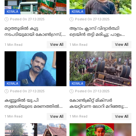
KERALA
KERALA
Posted On 27-12-2025
Posted On 27-12-2025
മറ്റത്തൂരിൽ കൂട്ട
ആറാം ക്ലാസ് വിദ്യാർത്ഥി
നടപടിയുമായി കോണ്‍ഗ്രസ്,
ട്രെയിൻ തട്ടി മരിച്ചു; പാളം
ബിജെപി പാളയത്തിലെത്തിയ
മുറിച്ചുകടക്കുന്നതിനിടെ
View All
View All
1 Min Read
1 Min Read
എട്ട് പേര്‍ ഉള്‍പ്പെടെ
അപകടം മലപ്പുറത്ത്
പത്തുപേരെ പുറത്താക്കി,
ചൊവ്വന്നൂരിലും നടപടി
KERALA
KERALA
Posted On 27-12-2025
Posted On 27-12-2025
കണ്ണൂരിൽ യു.പി
കോണ്‍ക്രീറ്റ് മിക്‌സര്‍
സ്വദേശിയുടെ മരണത്തിൽ
കയറ്റിവന്ന ലോറി മറിഞ്ഞു;
അഞ്ചംഗ സംഘത്തിനെതിരെ
രണ്ടുപേര്‍ക്ക് ദാരുണാന്ത്യം;
View All
View All
1 Min Read
1 Min Read
കേസ്; തർക്കമുണ്ടായത്
അപകടം കണ്ണൂരിൽ
ഫേഷ്യലിന് 300 രൂപ
ആവശ്യപ്പെട്ടതിനെച്ചൊല്ലി