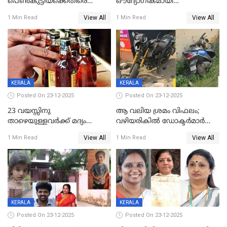
പെൺകുട്ടിയ്ക്കെതിരെ
ഔദ്യോഗികമായി
ലൈംഗികാതിക്രമം; 36കാരന്
അറിയിച്ചിട്ടില്ല, മേയറെ
View All
View All
1 Min Read
1 Min Read
59 വർഷം തടവും 90,൦൦൦ രൂപ
കണ്ടെത്താൻ ഇന്ന് കോർ
പിഴയും ശിക്ഷ
കമ്മിറ്റി കൂടിയില്ല';
അതൃപ്തിയുമായി ദീപ്തി മേരി
വർഗീസ്
KERALA
KERALA
Posted On 23-12-2025
Posted On 23-12-2025
23 വയസ്സിനു
ആ വലിയ ശ്രമം വിഫലം;
താഴെയുള്ളവർക്ക് മദ്യം
വഴിയരികില്‍ ‌ഡോക്ടര്‍മാര്‍
നൽകിയതിനെതിരെ കർശന
ശസ്ത്രക്രിയ നടത്തിയ ലിനു
View All
View All
1 Min Read
1 Min Read
നടപടി;സ്ഥാപനങ്ങൾക്കെതിരെ
മരണത്തിന് കീഴടങ്ങി
രണ്ട് കേസുകൾ
KERALA
KERALA
Posted On 23-12-2025
Posted On 23-12-2025