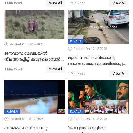
View All
View All
1 Min Read
1 Min Read
ക്ലാസ് വിദ്യാർത്ഥിനി മരിച്ചു
KERALA
Posted On 17-12-2025
Posted On 17-12-2025
ജനവാസ മേഖലയില്‍
മന്ത്രി സജി ചെറിയാന്റെ
നിലയുറപ്പിച്ച് കാട്ടുകൊമ്പന്‍
വാഹനം അപകടത്തിൽപ്പെട്ടു;
പടയപ്പ
View All
മന്ത്രിയും സംഘവും
1 Min Read
View All
1 Min Read
രക്ഷപ്പെട്ടത് തലനാരിടയ്ക്ക്
KERALA
KERALA
Posted On 16-12-2025
Posted On 16-12-2025
പനമരം, കണിയാമ്പറ്റ
‘പോറ്റിയേ കേറ്റിയേ’