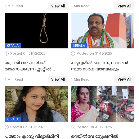
വിലങ്ങുമായി രക്ഷപ്പെട്ട
View All
View All
1 Min Read
1 Min Read
വധശ്രമക്കേസ് പ്രതി പിടിയിൽ
KERALA
KERALA
Posted On 31-12-2025
Posted On 31-12-2025
യുവതി വാടകയ്ക്ക്
കണ്ണൂരിൽ കെ സുധാകരൻ
താമസിക്കുന്ന ഫ്ലാറ്റില്‍
സ്ഥാനാർഥിയായേക്കും
തൂങ്ങിമരിച്ച നിലയില്‍;
View All
View All
1 Min Read
1 Min Read
സംഭവം കൈതപ്പൊയിലില്‍
KERALA
Posted On 31-12-2025
Posted On 31-12-2025
പത്താം ക്ലാസ്സ് വിദ്യാര്‍ഥിനി
റെയിൽവേ സ്റ്റേഷനിൽ