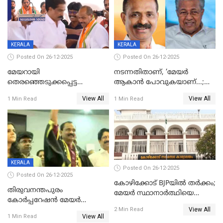
KERALA
KERALA
Posted On 26-12-2025
Posted On 26-12-2025
മേയറായി
നടന്നതിതാണ്, ‘മേയർ
തെരഞ്ഞെടുക്കപ്പെട്ട
ആകാൻ പോവുകയാണ്...;
ശേഷമുള്ള പി ഇന്ദിരയുടെ
ആവട്ടെ, അഭിനന്ദനങ്ങൾ’;
View All
View All
1 Min Read
1 Min Read
ആദ്യ വോട്ട് അസാധു; കണ്ണൂർ
മുഖ്യമന്ത്രിയുടെ ഓഫീസ്
ഡെപ്യൂട്ടി മേയർ സ്ഥാനത്ത്
തന്നെ വിശദീകരിയ്ക്കുന്നു;
താഹിറിന് വിജയം
സത്യമിതാണ്
KERALA
Posted On 26-12-2025
Posted On 26-12-2025
കോഴിക്കോട് BJPയിൽ തർക്കം;
തിരുവനന്തപുരം
മേയർ സ്ഥാനാർത്ഥിയെ
കോര്‍പ്പറേഷന്‍ മേയര്‍
പരസ്യമായി പ്രഖ്യാപിച്ചില്ല
View All
തെരഞ്ഞെടുപ്പ്; സിപിഐഎം
2 Min Read
View All
1 Min Read
ഹൈക്കോടതിയിലേക്ക്;