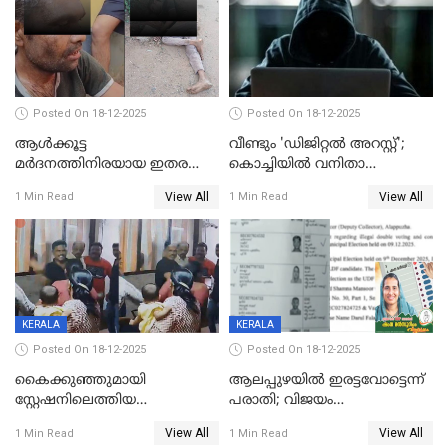
Posted On 18-12-2025
Posted On 18-12-2025
ആൾക്കൂട്ട
വീണ്ടും 'ഡിജിറ്റല്‍ അറസ്റ്റ്';
മർദനത്തിനിരയായ ഇതര
കൊച്ചിയില്‍ വനിതാ
സംസ്ഥാന തൊഴിലാളി മരിച്ചു;
ഡോക്ടര്‍ക്ക് നഷ്ടമായത് 6.38
View All
View All
1 Min Read
1 Min Read
നടുക്കുന്ന സംഭവം
കോടി രൂപ
വാളയാറിൽ
KERALA
KERALA
Posted On 18-12-2025
Posted On 18-12-2025
കൈക്കുഞ്ഞുമായി
ആലപ്പുഴയിൽ ഇരട്ടവോട്ടെന്ന്
സ്റ്റേഷനിലെത്തിയ
പരാതി; വിജയം
യുവതിയ്ക്ക് മർദ്ദനം; സിഐ
റദ്ദാക്കണമെന്ന് വലിയമരം
View All
View All
1 Min Read
1 Min Read
കരണത്തടിച്ചു; CC ടിവി
വാർഡിലെ എൽഡിഎഫ്