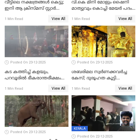
വീട്ടിലെ നക്ഷത്രങ്ങൾ കെട്ടു;
വി.കെ മിനി മോളും ഷൈനി
ഇനി ആ ക്രിസ്മസ് സ്റ്റാർ
മാത്യുവും കൊച്ചി മേയർ പദം
മാത്രം; പൈതങ്ങൾക്ക്
പങ്കിടും; ദീപ്തി മേരി വർഗീസ്
View All
View All
1 Min Read
1 Min Read
വേണ്ടിയുള്ള
മേയറാകില്ല
പിടിവലിക്കിടയിൽ
അപ്പൂപ്പനെതിരെ പോക്സോ
കേസ് ഒടുവിൽ 4 ജീവനുകൾ
പൊലിഞ്ഞു
Posted On 23-12-2025
Posted On 23-12-2025
കട കത്തിച്ച് കളയും,
ശബരിമല സ്വര്‍ണക്കവര്‍ച്ച
പറവൂരില്‍ ഭീകരാന്തരീക്ഷം
കേസ്; ദുരൂഹത കൂട്ടി
സൃഷ്ടിച്ച് കുട്ടി ലഹരിസംഘം
വിദേശവ്യവസായിയുടെ മൊഴി
View All
View All
1 Min Read
1 Min Read
KERALA
Posted On 23-12-2025
Posted On 22-12-2025