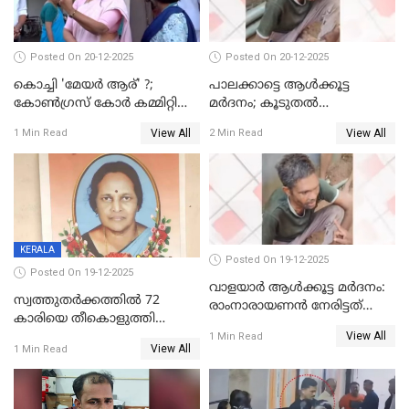
Posted On 20-12-2025
Posted On 20-12-2025
കൊച്ചി 'മേയർ ആര്' ?;
പാലക്കാട്ടെ ആള്‍ക്കൂട്ട
കോണ്‍ഗ്രസ് കോര്‍ കമ്മിറ്റി
മര്‍ദനം; കൂടുതല്‍
യോഗം ചൊവ്വാഴ്ച
അറസ്റ്റുണ്ടാവും, മര്‍ദിച്ചത് 15
View All
View All
1 Min Read
2 Min Read
അംഗ സംഘമെന്ന് വിവരം
KERALA
Posted On 19-12-2025
Posted On 19-12-2025
വാളയാർ ആൾക്കൂട്ട മർദനം:
സ്വത്തുതര്‍ക്കത്തില്‍ 72
രാംനാരായണൻ നേരിട്ടത്
കാരിയെ തീകൊളുത്തി
കൊടും ക്രൂരത; ശരീരത്തിൽ
View All
കൊന്നു;
1 Min Read
നാൽപ്പതിലേറെ
View All
1 Min Read
ക്രൂരകൊലപാതകത്തില്‍
മുറിവുകളെന്ന് പോസ്റ്റ്‌മോർട്ടം
സഹോദരിപുത്രന് ജീവപര്യന്തം
റിപ്പോർട്ട്