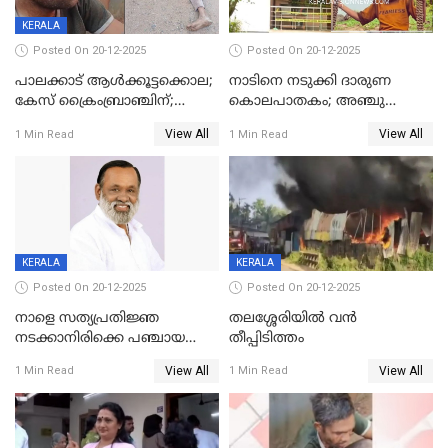
KERALA
Posted On 20-12-2025
Posted On 20-12-2025
പാലക്കാട് ആൾക്കൂട്ടക്കൊല;
നാടിനെ നടുക്കി ദാരുണ
കേസ് ക്രൈംബ്രാഞ്ചിന്;
കൊലപാതകം; അഞ്ചു
DYSPയുടെ നേതൃത്വത്തിൽ
വയസ്സുകാരനെ 'അമ്മ
View All
View All
1 Min Read
1 Min Read
അന്വേഷിക്കും
കഴുത്തുഞെരിച്ച് കൊന്നു
KERALA
KERALA
Posted On 20-12-2025
Posted On 20-12-2025
നാളെ സത്യപ്രതിജ്ഞ
തലശ്ശേരിയിൽ വൻ
നടക്കാനിരിക്കെ പഞ്ചായത്ത്
തീപ്പിടിത്തം
മെമ്പർ മരിച്ചു
View All
View All
1 Min Read
1 Min Read