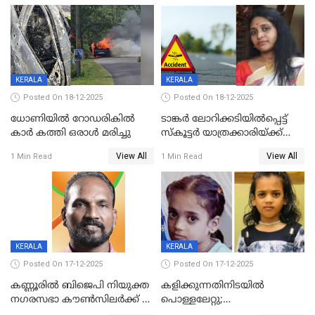
ദൃശ്യങ്ങൾ പുറത്ത്
സ്ഥാനാർത്ഥി
KERALA
KERALA
Posted On 18-12-2025
Posted On 18-12-2025
ധോണിയിൽ റോഡരികിൽ
ടാങ്കർ ലോറിക്കടിയിൽപ്പെട്ട്
കാർ കത്തി ഒരാൾ മരിച്ചു
സ്കൂട്ടർ യാത്രക്കാരിയ്ക്ക്
ദാരുണാന്ത്യം; അപകടം
View All
View All
1 Min Read
1 Min Read
കണ്ടോത്ത് ദേശീയ പാതയിൽ
KERALA
KERALA
Posted On 17-12-2025
Posted On 17-12-2025
കണ്ണൂരിൽ ബിജെപി നിയുക്ത
കളിക്കുന്നതിനിടയിൽ
നഗരസഭാ കൗൺസിലർക്ക് 36
പൊള്ളലേറ്റു;
വർഷം തടവുശിക്ഷ
ചികിത്സയിലായിരുന്ന രണ്ടാം