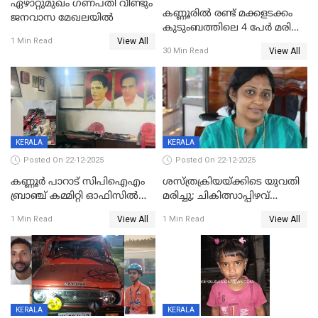
ഏഴാറ്റുമുഖം ഗണപതി വീണ്ടും
കണ്ണൂരിൽ രണ്ട് മക്കളടക്കം
ജനവാസ മേഖലയിൽ
കുടുംബത്തിലെ 4 പേർ മരിച്ച
View All
നിലയിൽ
1 Min Read
View All
30 Min Read
KERALA
KERALA
Posted On 22-12-2025
Posted On 22-12-2025
കണ്ണൂർ പാറാട് സിപിഐഎം
ശസ്ത്രക്രിയയ്‌ക്കിടെ യുവതി
ബ്രാഞ്ച് കമ്മിറ്റി ഓഫിസിൽ
മരിച്ചു; ചികിത്സാപ്പിഴവ്
തീയിട്ടു; നേതാക്കളുടെ
ആരോപിച്ച് ബന്ധുക്കൾ;
View All
View All
1 Min Read
1 Min Read
ചിത്രങ്ങളടക്കം കത്തിയ
സംഭവം മാവേലിക്കരയിൽ
നിലയിൽ
KERALA
KERALA