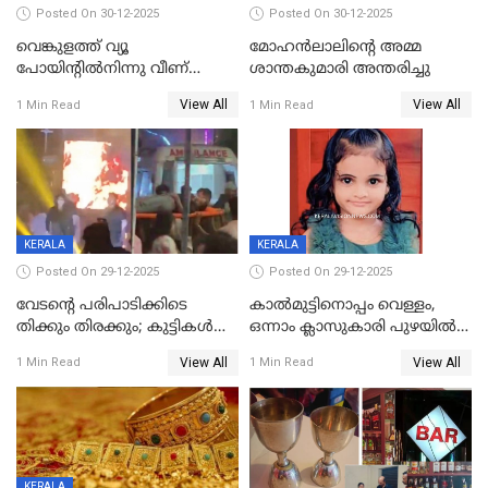
Posted On 30-12-2025
Posted On 30-12-2025
വെങ്കുളത്ത് വ്യൂ
മോഹന്‍ലാലിന്‍റെ അമ്മ
പോയിന്റിൽനിന്നു വീണ്
ശാന്തകുമാരി അന്തരിച്ചു
യുവാവ് മരിച്ചു
View All
View All
1 Min Read
1 Min Read
KERALA
KERALA
Posted On 29-12-2025
Posted On 29-12-2025
വേടന്റെ പരിപാടിക്കിടെ
കാൽമുട്ടിനൊപ്പം വെള്ളം,
തിക്കും തിരക്കും; കുട്ടികള്‍
ഒന്നാം ക്ലാസുകാരി പുഴയിൽ
ഉള്‍പ്പെടെ നിരവധി പേര്‍ക്ക്
മുങ്ങി മരിച്ചു; ദാരുണ സംഭവം
View All
View All
1 Min Read
1 Min Read
പരിക്ക്; പാളം മറികടന്ന
കുട്ടികൾക്കൊപ്പം
യുവാവ് ട്രെയിന്‍ തട്ടി മരിച്ചു
കളിക്കുന്നതിനിടെ
KERALA