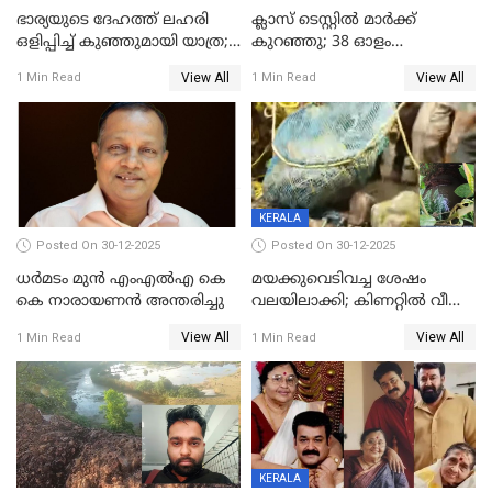
ഭാര്യയുടെ ദേഹത്ത് ലഹരി
ക്ലാസ് ടെസ്റ്റിൽ മാർക്ക്
ഒളിപ്പിച്ച് കുഞ്ഞുമായി യാത്ര;
കുറഞ്ഞു; 38 ഓളം
ഓട്ടോ വളഞ്ഞ് ദമ്പതികളെ
വിദ്യാർഥികളെ ട്യൂഷൻ
View All
View All
1 Min Read
1 Min Read
പിടികൂടി പൊലീസ്
സെന്ററിലെ അധ്യാപകന്‍
മർദിച്ചതായി പരാതി
KERALA
Posted On 30-12-2025
Posted On 30-12-2025
ധർമടം മുൻ എംഎല്‍എ കെ
മയക്കുവെടിവച്ച ശേഷം
കെ നാരായണന്‍ അന്തരിച്ചു
വലയിലാക്കി; കിണറ്റിൽ വീണ
കടുവയെ പുറത്തെത്തിച്ചു
View All
View All
1 Min Read
1 Min Read
KERALA