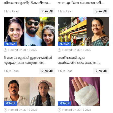
ജീവനൊടുക്കി;15കാരിയെ
ബന്ധുവിനെ കൊണ്ടാക്കി
കണ്ടെത്തിയത്
മടങ്ങുന്നതിനിടെ ടോറസ്സ്
View All
View All
1 Min Read
1 Min Read
കിടപ്പുമുറിയില്‍ തൂങ്ങി മരിച്ച
ലോറി സ്കൂട്ടറിൽ ഇടിച്ചു :
നിലയിൽ
യുവതിക്ക് ദാരുണാന്ത്യം
KERALA
KERALA
Posted On 31-12-2025
Posted On 30-12-2025
5 മാസം മുൻപ് ഇസ്രയേലിൽ
രണ്ട് കോടി രൂപ
ദുരൂഹസാഹചര്യത്തിൽ
നഷ്ടപരിഹാരം വേണം;
മരിച്ചനിലയിൽ കണ്ടെത്തിയ
ജിസിഡിഎക്ക് വക്കീൽ
View All
View All
1 Min Read
1 Min Read
മലയാളി യുവാവിന്റെ ഭാര്യയും
നോട്ടീസയച്ച് ഉമാ തോമസ്
മരിച്ചു
KERALA
KERALA
Posted On 30-12-2025
Posted On 30-12-2025