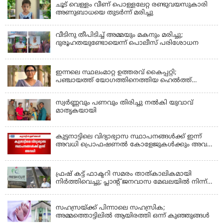
ചൂട് വെള്ളം വീണ് പൊള്ളലേറ്റ രണ്ടുവയസുകാരി
അണുബാധയെ തുടർന്ന് മരിച്ചു
വീടിനു തീപിടിച്ച് അമ്മയും മകനും മരിച്ചു;
ദുരൂഹതയുണ്ടോയെന്ന് പൊലീസ് പരിശോധന
KERALA
ഇന്നലെ സ്ഥലംമാറ്റ ഉത്തരവ് കൈപ്പറ്റി;
പഞ്ചായത്ത് യോഗത്തിനെത്തിയ ഹെല്‍ത്ത്
ഇന്‍സ്‌പെക്ടര്‍ കുഴഞ്ഞുവീണു മരിച്ചു
സ്വർണ്ണവും പണവും തിരിച്ചു നൽകി യുവാവ്
മാതൃകയായി
കുട്ടനാട്ടിലെ വിദ്യാഭ്യാസ സ്ഥാപനങ്ങൾക്ക് ഇന്ന്
അവധി പ്രൊഫഷണൽ കോളേജുകൾക്കും അവധി
ബാധകം
KERALA
ഫ്രഷ് കട്ട് ഫാക്ടറി സമരം താത്കാലികമായി
നിർത്തിവെച്ചു; പ്ലാൻ്റ് ജനവാസ മേഖലയിൽ നിന്ന്
മാറ്റാൻ കമ്പനി സന്നദ്ധത അറിയിച്ചതായി പി.കെ
KERALA
ഫിറോസ് എംഎൽഎ
സഹസ്രയ്ക്ക് പിന്നാലെ സഹസ്രിക;
അമ്മത്തൊട്ടിലില്‍ ആയിരത്തി ഒന്ന് കുഞ്ഞുങ്ങള്‍