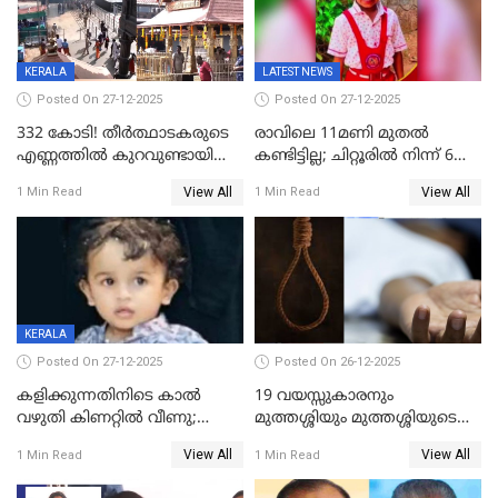
KERALA
LATEST NEWS
Posted On 27-12-2025
Posted On 27-12-2025
332 കോടി! തീർത്ഥാടകരുടെ
രാവിലെ 11മണി മുതൽ
എണ്ണത്തിൽ കുറവുണ്ടായിട്ടും
കണ്ടിട്ടില്ല; ചിറ്റൂരിൽ നിന്ന് 6
ശബരിമലയിൽ വരുമാനം
വയസ്സുകാരനെ കാണാതായി
View All
View All
1 Min Read
1 Min Read
കുതിച്ചുയരുന്നു
KERALA
Posted On 27-12-2025
Posted On 26-12-2025
കളിക്കുന്നതിനിടെ കാൽ
19 വയസ്സുകാരനും
വഴുതി കിണറ്റിൽ വീണു;
മുത്തശ്ശിയും മുത്തശ്ശിയുടെ
ഒന്നര വയസ്സുകാരന്
സഹോദരിയും വീട്ടിൽ തൂങ്ങി
View All
View All
1 Min Read
1 Min Read
ദാരുണാന്ത്യം
മരിച്ചനിലയിൽ