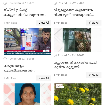
Posted On 22-12-2025
Posted On 22-12-2025
ജിപ്സി ഡ്രിഫ്റ്റ്
വീട്ടുമുറ്റത്തെ കുളത്തിൽ
ചെയ്യുന്നതിനിടെയുണ്ടായ
വീണ് മൂന്ന് വയസുകാരി
അപകടം; 14 വയസുകാരന്
മരിച്ചു
View All
View All
1 Min Read
1 Min Read
ദാരുണാന്ത്യം; ജീപ്സി
ഓടിച്ചയാൾ അറസ്റ്റിൽ.
Posted On 21-12-2025
Posted On 22-12-2025
മണ്ണാർക്കാട് ഇറങ്ങിയ പുലി
രാജ്യത്താദ്യം;
കൂട്ടിൽ കുടുങ്ങി
പുതുജീവനേകാൻ
View All
ഷിബുവിന്റെ ഹൃദയം
1 Min Read
View All
1 Min Read
എറണാകുളം സർക്കാർ
ജനറൽ
ആശുപത്രിയിലെത്തിച്ചു