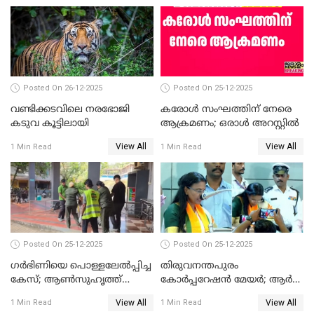
സത്യപ്രതിജ്ഞ ചടങ്ങില്‍
ചട്ടലംഘനമെന്ന് പാർട്ടി
Posted On 26-12-2025
Posted On 25-12-2025
വണ്ടിക്കടവിലെ നരഭോജി
കരോള്‍ സംഘത്തിന് നേരെ
കടുവ കൂട്ടിലായി
ആക്രമണം; ഒരാള്‍ അറസ്റ്റില്‍
View All
View All
1 Min Read
1 Min Read
Posted On 25-12-2025
Posted On 25-12-2025
ഗര്‍ഭിണിയെ പൊള്ളലേല്‍പ്പിച്ച
തിരുവനന്തപുരം
കേസ്; ആണ്‍സുഹൃത്ത്
കോര്‍പ്പറേഷന്‍ മേയർ; ആര്‍
പിടിയില്‍
ശ്രീലേഖയ്ക്ക് മുൻതൂക്കം
View All
View All
1 Min Read
1 Min Read