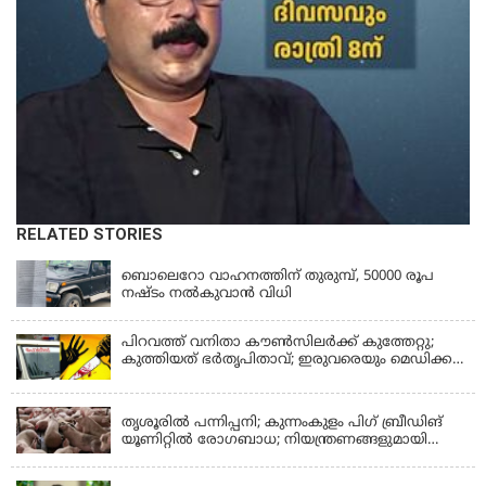
RELATED STORIES
KERALA
ബൊലെറോ വാഹനത്തിന് തുരുമ്പ്, 50000 രൂപ
നഷ്ടം നൽകുവാൻ വിധി
പിറവത്ത് വനിതാ കൗൺസിലർക്ക് കുത്തേറ്റു;
കുത്തിയത് ഭർതൃപിതാവ്; ഇരുവരെയും മെഡിക്കൽ
കോളജിൽ പ്രവേശിപ്പിച്ചു
KERALA
തൃശൂരിൽ പന്നിപ്പനി; കുന്നംകുളം പിഗ് ബ്രീഡിങ്
യൂണിറ്റിൽ രോഗബാധ; നിയന്ത്രണങ്ങളുമായി
ഭരണകൂടം
KERALA