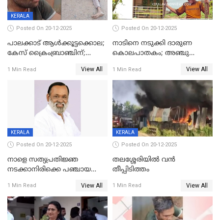
KERALA
Posted On 20-12-2025
Posted On 20-12-2025
പാലക്കാട് ആൾക്കൂട്ടക്കൊല;
നാടിനെ നടുക്കി ദാരുണ
കേസ് ക്രൈംബ്രാഞ്ചിന്;
കൊലപാതകം; അഞ്ചു
DYSPയുടെ നേതൃത്വത്തിൽ
വയസ്സുകാരനെ 'അമ്മ
View All
View All
1 Min Read
1 Min Read
അന്വേഷിക്കും
കഴുത്തുഞെരിച്ച് കൊന്നു
KERALA
KERALA
Posted On 20-12-2025
Posted On 20-12-2025
നാളെ സത്യപ്രതിജ്ഞ
തലശ്ശേരിയിൽ വൻ
നടക്കാനിരിക്കെ പഞ്ചായത്ത്
തീപ്പിടിത്തം
മെമ്പർ മരിച്ചു
View All
View All
1 Min Read
1 Min Read