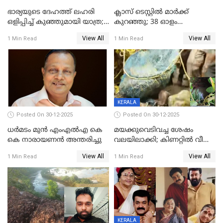
ഭാര്യയുടെ ദേഹത്ത് ലഹരി
ക്ലാസ് ടെസ്റ്റിൽ മാർക്ക്
ഒളിപ്പിച്ച് കുഞ്ഞുമായി യാത്ര;
കുറഞ്ഞു; 38 ഓളം
ഓട്ടോ വളഞ്ഞ് ദമ്പതികളെ
വിദ്യാർഥികളെ ട്യൂഷൻ
View All
View All
1 Min Read
1 Min Read
പിടികൂടി പൊലീസ്
സെന്ററിലെ അധ്യാപകന്‍
മർദിച്ചതായി പരാതി
KERALA
Posted On 30-12-2025
Posted On 30-12-2025
ധർമടം മുൻ എംഎല്‍എ കെ
മയക്കുവെടിവച്ച ശേഷം
കെ നാരായണന്‍ അന്തരിച്ചു
വലയിലാക്കി; കിണറ്റിൽ വീണ
കടുവയെ പുറത്തെത്തിച്ചു
View All
View All
1 Min Read
1 Min Read
KERALA