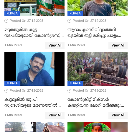
KERALA
KERALA
Posted On 27-12-2025
Posted On 27-12-2025
മറ്റത്തൂരിൽ കൂട്ട
ആറാം ക്ലാസ് വിദ്യാർത്ഥി
നടപടിയുമായി കോണ്‍ഗ്രസ്,
ട്രെയിൻ തട്ടി മരിച്ചു; പാളം
ബിജെപി പാളയത്തിലെത്തിയ
മുറിച്ചുകടക്കുന്നതിനിടെ
View All
View All
1 Min Read
1 Min Read
എട്ട് പേര്‍ ഉള്‍പ്പെടെ
അപകടം മലപ്പുറത്ത്
പത്തുപേരെ പുറത്താക്കി,
ചൊവ്വന്നൂരിലും നടപടി
KERALA
KERALA
Posted On 27-12-2025
Posted On 27-12-2025
കണ്ണൂരിൽ യു.പി
കോണ്‍ക്രീറ്റ് മിക്‌സര്‍
സ്വദേശിയുടെ മരണത്തിൽ
കയറ്റിവന്ന ലോറി മറിഞ്ഞു;
അഞ്ചംഗ സംഘത്തിനെതിരെ
രണ്ടുപേര്‍ക്ക് ദാരുണാന്ത്യം;
View All
View All
1 Min Read
1 Min Read
കേസ്; തർക്കമുണ്ടായത്
അപകടം കണ്ണൂരിൽ
ഫേഷ്യലിന് 300 രൂപ
ആവശ്യപ്പെട്ടതിനെച്ചൊല്ലി