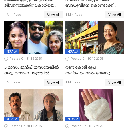
ജീവനൊടുക്കി;15കാരിയെ
ബന്ധുവിനെ കൊണ്ടാക്കി
കണ്ടെത്തിയത്
മടങ്ങുന്നതിനിടെ ടോറസ്സ്
View All
View All
1 Min Read
1 Min Read
കിടപ്പുമുറിയില്‍ തൂങ്ങി മരിച്ച
ലോറി സ്കൂട്ടറിൽ ഇടിച്ചു :
നിലയിൽ
യുവതിക്ക് ദാരുണാന്ത്യം
KERALA
KERALA
Posted On 31-12-2025
Posted On 30-12-2025
5 മാസം മുൻപ് ഇസ്രയേലിൽ
രണ്ട് കോടി രൂപ
ദുരൂഹസാഹചര്യത്തിൽ
നഷ്ടപരിഹാരം വേണം;
മരിച്ചനിലയിൽ കണ്ടെത്തിയ
ജിസിഡിഎക്ക് വക്കീൽ
View All
View All
1 Min Read
1 Min Read
മലയാളി യുവാവിന്റെ ഭാര്യയും
നോട്ടീസയച്ച് ഉമാ തോമസ്
മരിച്ചു
KERALA
KERALA
Posted On 30-12-2025
Posted On 30-12-2025