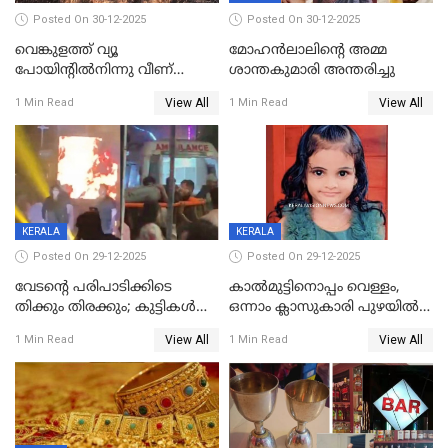
Posted On 30-12-2025
Posted On 30-12-2025
വെങ്കുളത്ത് വ്യൂ
മോഹന്‍ലാലിന്‍റെ അമ്മ
പോയിന്റിൽനിന്നു വീണ്
ശാന്തകുമാരി അന്തരിച്ചു
യുവാവ് മരിച്ചു
View All
View All
1 Min Read
1 Min Read
KERALA
KERALA
Posted On 29-12-2025
Posted On 29-12-2025
വേടന്റെ പരിപാടിക്കിടെ
കാൽമുട്ടിനൊപ്പം വെള്ളം,
തിക്കും തിരക്കും; കുട്ടികള്‍
ഒന്നാം ക്ലാസുകാരി പുഴയിൽ
ഉള്‍പ്പെടെ നിരവധി പേര്‍ക്ക്
മുങ്ങി മരിച്ചു; ദാരുണ സംഭവം
View All
View All
1 Min Read
1 Min Read
പരിക്ക്; പാളം മറികടന്ന
കുട്ടികൾക്കൊപ്പം
യുവാവ് ട്രെയിന്‍ തട്ടി മരിച്ചു
കളിക്കുന്നതിനിടെ