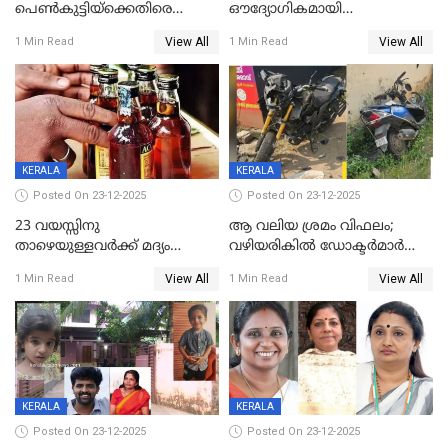
പെൺകുട്ടിയ്ക്കെതിരെ
ഔദ്യോഗികമായി
ലൈംഗികാതിക്രമം; 36കാരന്
അറിയിച്ചിട്ടില്ല, മേയറെ
View All
View All
1 Min Read
1 Min Read
59 വർഷം തടവും 90,൦൦൦ രൂപ
കണ്ടെത്താൻ ഇന്ന് കോർ
പിഴയും ശിക്ഷ
കമ്മിറ്റി കൂടിയില്ല';
അതൃപ്തിയുമായി ദീപ്തി മേരി
വർഗീസ്
KERALA
KERALA
Posted On 23-12-2025
Posted On 23-12-2025
23 വയസ്സിനു
ആ വലിയ ശ്രമം വിഫലം;
താഴെയുള്ളവർക്ക് മദ്യം
വഴിയരികില്‍ ‌ഡോക്ടര്‍മാര്‍
നൽകിയതിനെതിരെ കർശന
ശസ്ത്രക്രിയ നടത്തിയ ലിനു
View All
View All
1 Min Read
1 Min Read
നടപടി;സ്ഥാപനങ്ങൾക്കെതിരെ
മരണത്തിന് കീഴടങ്ങി
രണ്ട് കേസുകൾ
KERALA
KERALA
Posted On 23-12-2025
Posted On 23-12-2025