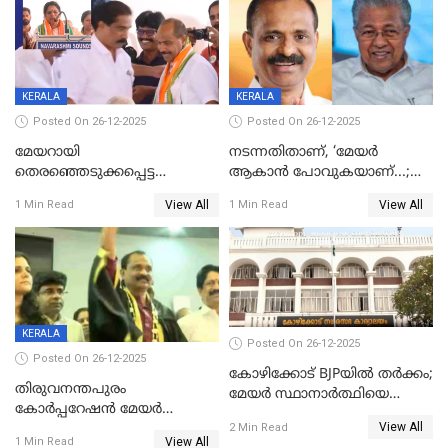
KERALA
KERALA
Posted On 26-12-2025
Posted On 26-12-2025
മേയറായി
നടന്നതിതാണ്, ‘മേയർ
തെരഞ്ഞെടുക്കപ്പെട്ട
ആകാൻ പോവുകയാണ്...;
ശേഷമുള്ള പി ഇന്ദിരയുടെ
ആവട്ടെ, അഭിനന്ദനങ്ങൾ’;
View All
View All
1 Min Read
1 Min Read
ആദ്യ വോട്ട് അസാധു; കണ്ണൂർ
മുഖ്യമന്ത്രിയുടെ ഓഫീസ്
ഡെപ്യൂട്ടി മേയർ സ്ഥാനത്ത്
തന്നെ വിശദീകരിയ്ക്കുന്നു;
താഹിറിന് വിജയം
സത്യമിതാണ്
KERALA
Posted On 26-12-2025
Posted On 26-12-2025
കോഴിക്കോട് BJPയിൽ തർക്കം;
തിരുവനന്തപുരം
മേയർ സ്ഥാനാർത്ഥിയെ
കോര്‍പ്പറേഷന്‍ മേയര്‍
പരസ്യമായി പ്രഖ്യാപിച്ചില്ല
View All
തെരഞ്ഞെടുപ്പ്; സിപിഐഎം
2 Min Read
View All
1 Min Read