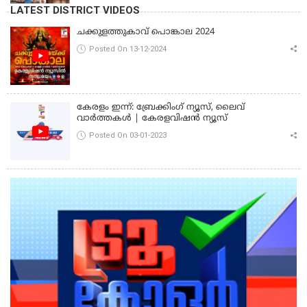
പൊലീസ്
LATEST DISTRICT VIDEOS
ചക്കുളത്തുകാവ് പൊങ്കാല 2024
Posted On 13-12-2024
കേരളം ഇന്ന്: ബ്രേക്കിംഗ് ന്യൂസ്, ലൈവ്
വാർത്തകൾ | കേരളവിഷൻ ന്യൂസ്
Posted On 03-01-2023