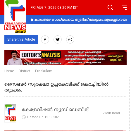
FRI AUG 7, 2026 03:20 PM IST
കനത്തമഴ സാധ്യതയെ തുടർന്ന് കോട്ടയം,ആലപ്പുഴ,വയനാട്
Share this Article
Home
District
Ernakulam
സൈബർ സുരക്ഷാ ഉച്ചകോടിക്ക് കൊച്ചിയിൽ
തുടക്കം
കേരളവിഷൻ ന്യൂസ് ഡെസ്‌ക്
2 Min Read
Posted On 12-10-2025