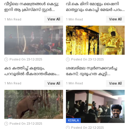
വീട്ടിലെ നക്ഷത്രങ്ങൾ കെട്ടു;
വി.കെ മിനി മോളും ഷൈനി
ഇനി ആ ക്രിസ്മസ് സ്റ്റാർ
മാത്യുവും കൊച്ചി മേയർ പദം
മാത്രം; പൈതങ്ങൾക്ക്
പങ്കിടും; ദീപ്തി മേരി വർഗീസ്
View All
View All
1 Min Read
1 Min Read
വേണ്ടിയുള്ള
മേയറാകില്ല
പിടിവലിക്കിടയിൽ
അപ്പൂപ്പനെതിരെ പോക്സോ
കേസ് ഒടുവിൽ 4 ജീവനുകൾ
പൊലിഞ്ഞു
Posted On 23-12-2025
Posted On 23-12-2025
കട കത്തിച്ച് കളയും,
ശബരിമല സ്വര്‍ണക്കവര്‍ച്ച
പറവൂരില്‍ ഭീകരാന്തരീക്ഷം
കേസ്; ദുരൂഹത കൂട്ടി
സൃഷ്ടിച്ച് കുട്ടി ലഹരിസംഘം
വിദേശവ്യവസായിയുടെ മൊഴി
View All
View All
1 Min Read
1 Min Read
KERALA
Posted On 23-12-2025
Posted On 22-12-2025