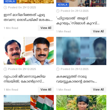
KERALA
KERALA
Posted On 29-12-2025
Posted On 29-12-2025
ഇന്ന് മാറിമറിഞ്ഞത് ഏഴു
'ഫിറ്റായാൽ' അളവ്
തവണ; ഒരാഴ്ചയ്ക്ക് ശേഷം
കുറയും,'സ്‌മോൾ കുറവ്
സ്വർണവിലയിൽ ഇടിവ്
View All
പിടികൂടി; ബാറിന് 25,000 രൂപ
1 Min Read
View All
1 Min Read
പിഴ
Posted On 29-12-2025
Posted On 29-12-2025
വ്യാപാരി ജീവനൊടുക്കിയ
കഴക്കൂട്ടത്ത് നാലു
നിലയില്‍; കോണ്‍ഗ്രസ്
വയസ്സുകാരന്റെ മരണം
കൗണ്‍സിലറുടെ
കൊലപാതകം: അമ്മയും
View All
View All
1 Min Read
1 Min Read
മാനസികപീഡനമെന്ന് കുറിപ്പ്
സുഹൃത്തും പൊലീസ്
കസ്റ്റഡിയിൽ