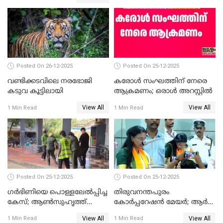
ഹൈക്കോടതിയിലേക്ക്;
സത്യപ്രതിജ്ഞ ചടങ്ങില്‍
ചട്ടലംഘനമെന്ന് പാർട്ടി
Posted On 26-12-2025
Posted On 25-12-2025
വണ്ടിക്കടവിലെ നരഭോജി
കരോള്‍ സംഘത്തിന് നേരെ
കടുവ കൂട്ടിലായി
ആക്രമണം; ഒരാള്‍ അറസ്റ്റില്‍
View All
View All
1 Min Read
1 Min Read
Posted On 25-12-2025
Posted On 25-12-2025
ഗര്‍ഭിണിയെ പൊള്ളലേല്‍പ്പിച്ച
തിരുവനന്തപുരം
കേസ്; ആണ്‍സുഹൃത്ത്
കോര്‍പ്പറേഷന്‍ മേയർ; ആര്‍
പിടിയില്‍
ശ്രീലേഖയ്ക്ക് മുൻതൂക്കം
View All
View All
1 Min Read
1 Min Read