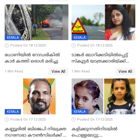
ദൃശ്യങ്ങൾ പുറത്ത്
സ്ഥാനാർത്ഥി
KERALA
KERALA
Posted On 18-12-2025
Posted On 18-12-2025
ധോണിയിൽ റോഡരികിൽ
ടാങ്കർ ലോറിക്കടിയിൽപ്പെട്ട്
കാർ കത്തി ഒരാൾ മരിച്ചു
സ്കൂട്ടർ യാത്രക്കാരിയ്ക്ക്
ദാരുണാന്ത്യം; അപകടം
View All
View All
1 Min Read
1 Min Read
കണ്ടോത്ത് ദേശീയ പാതയിൽ
KERALA
KERALA
Posted On 17-12-2025
Posted On 17-12-2025
കണ്ണൂരിൽ ബിജെപി നിയുക്ത
കളിക്കുന്നതിനിടയിൽ
നഗരസഭാ കൗൺസിലർക്ക് 36
പൊള്ളലേറ്റു;