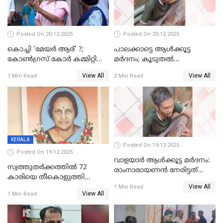
Posted On 20-12-2025
Posted On 20-12-2025
കൊച്ചി 'മേയർ ആര്' ?;
പാലക്കാട്ടെ ആള്‍ക്കൂട്ട
കോണ്‍ഗ്രസ് കോര്‍ കമ്മിറ്റി
മര്‍ദനം; കൂടുതല്‍
യോഗം ചൊവ്വാഴ്ച
അറസ്റ്റുണ്ടാവും, മര്‍ദിച്ചത് 15
View All
View All
1 Min Read
2 Min Read
അംഗ സംഘമെന്ന് വിവരം
KERALA
Posted On 19-12-2025
Posted On 19-12-2025
വാളയാർ ആൾക്കൂട്ട മർദനം:
സ്വത്തുതര്‍ക്കത്തില്‍ 72
രാംനാരായണൻ നേരിട്ടത്
കാരിയെ തീകൊളുത്തി
കൊടും ക്രൂരത; ശരീരത്തിൽ
View All
കൊന്നു;
1 Min Read
നാൽപ്പതിലേറെ
View All
1 Min Read
ക്രൂരകൊലപാതകത്തില്‍
മുറിവുകളെന്ന് പോസ്റ്റ്‌മോർട്ടം
സഹോദരിപുത്രന് ജീവപര്യന്തം
റിപ്പോർട്ട്