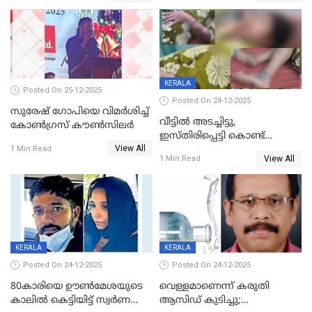
KERALA
Posted On 25-12-2025
Posted On 24-12-2025
സുരേഷ് ഗോപിയെ വിമര്‍ശിച്ച്
വീട്ടിൽ അടച്ചിട്ടു,
കോണ്‍ഗ്രസ് കൗണ്‍സിലര്‍
ഇസ്തിരിപ്പെട്ടി കൊണ്ട്
View All
പൊള്ളിച്ചു; 8 മാസം
1 Min Read
View All
1 Min Read
ഗർഭിണിയായ യുവതിക്ക് ക്രൂര
മർദനം
KERALA
KERALA
Posted On 24-12-2025
Posted On 24-12-2025
80കാരിയെ ഊൺമേശയുടെ
വെള്ളമാണെന്ന് കരുതി
കാലിൽ കെട്ടിയിട്ട് സ്വർണവും
ആസിഡ് കുടിച്ചു;