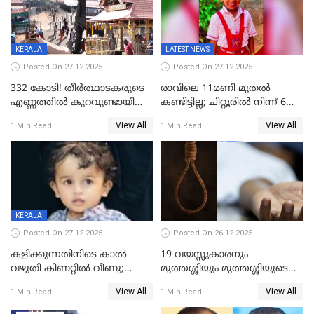
KERALA
LATEST NEWS
Posted On 27-12-2025
Posted On 27-12-2025
332 കോടി! തീർത്ഥാടകരുടെ
രാവിലെ 11മണി മുതൽ
എണ്ണത്തിൽ കുറവുണ്ടായിട്ടും
കണ്ടിട്ടില്ല; ചിറ്റൂരിൽ നിന്ന് 6
ശബരിമലയിൽ വരുമാനം
വയസ്സുകാരനെ കാണാതായി
View All
View All
1 Min Read
1 Min Read
കുതിച്ചുയരുന്നു
KERALA
Posted On 27-12-2025
Posted On 26-12-2025
കളിക്കുന്നതിനിടെ കാൽ
19 വയസ്സുകാരനും
വഴുതി കിണറ്റിൽ വീണു;
മുത്തശ്ശിയും മുത്തശ്ശിയുടെ
ഒന്നര വയസ്സുകാരന്
സഹോദരിയും വീട്ടിൽ തൂങ്ങി
View All
View All
1 Min Read
1 Min Read
ദാരുണാന്ത്യം
മരിച്ചനിലയിൽ