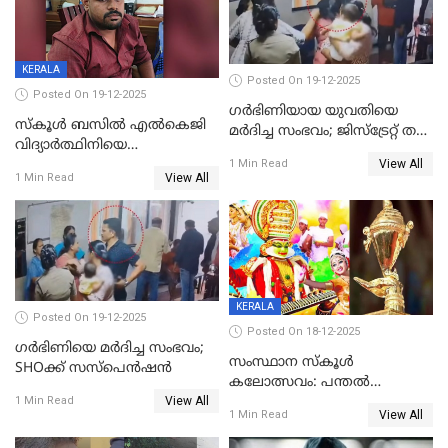
KERALA
Posted On 19-12-2025
Posted On 19-12-2025
ഗര്‍ഭിണിയായ യുവതിയെ
സ്കൂൾ ബസിൽ എൽകെജി
മര്‍ദിച്ച സംഭവം; ജിസ്‌ട്രേറ്റ് തല
വിദ്യാര്‍ത്ഥിനിയെ
അന്വേഷണം വേണമെന്ന്
View All
ലൈംഗികമായി ഉപദ്രവിച്ചു;
1 Min Read
യുവതി
View All
1 Min Read
ക്ലീനര്‍ പിടിയിൽ
KERALA
Posted On 19-12-2025
Posted On 18-12-2025
ഗര്‍ഭിണിയെ മർദിച്ച സംഭവം;
സംസ്ഥാന സ്കൂൾ
SHOക്ക് സസ്പെൻഷൻ
കലോത്സവം: പന്തൽ
View All
കാൽനാട്ടൽ 20 ന്
1 Min Read
View All
1 Min Read