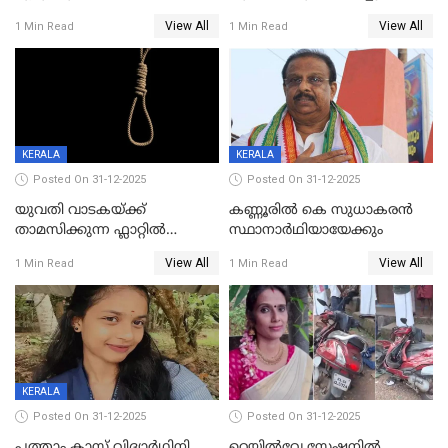
വിലങ്ങുമായി രക്ഷപ്പെട്ട
View All
View All
1 Min Read
1 Min Read
വധശ്രമക്കേസ് പ്രതി പിടിയിൽ
KERALA
KERALA
Posted On 31-12-2025
Posted On 31-12-2025
യുവതി വാടകയ്ക്ക്
കണ്ണൂരിൽ കെ സുധാകരൻ
താമസിക്കുന്ന ഫ്ലാറ്റില്‍
സ്ഥാനാർഥിയായേക്കും
തൂങ്ങിമരിച്ച നിലയില്‍;
View All
View All
1 Min Read
1 Min Read
സംഭവം കൈതപ്പൊയിലില്‍
KERALA
Posted On 31-12-2025
Posted On 31-12-2025
പത്താം ക്ലാസ്സ് വിദ്യാര്‍ഥിനി
റെയിൽവേ സ്റ്റേഷനിൽ