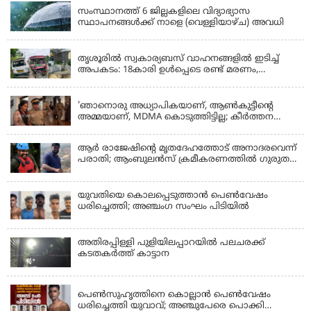
സംസ്ഥാനത്ത് 6 ജില്ലകളിലെ വിദ്യാഭ്യാസ
സ്ഥാപനങ്ങൾക്ക് നാളെ (വെള്ളിയാഴ്ച) അവധി
KERALA
തൃശൂരിൽ സ്വകാര്യബസ് വാഹനങ്ങളില്‍ ഇടിച്ച്
അപകടം: 18കാരി ഉൾപ്പെടെ രണ്ട് മരണം,
പത്തോളം പേർക്ക് പരിക്ക്
KERALA
'ഞാനൊരു അധ്യാപികയാണ്, ആണ്‍കുട്ടീന്റെ
അമ്മയാണ്‌, MDMA കൊടുത്തിട്ടില്ല; കീർത്തന
മാധ്യമങ്ങളോട്; പൊലീസ് കസ്റ്റഡിയിൽ വിട്ട്
കോടതി, ജാമ്യാപേക്ഷ തള്ളി
ആര്‍ രാജേഷിന്റെ മൃതദേഹത്തോട് അനാദരവെന്ന്
പരാതി; ആംബുലന്‍സ് ക്രമീകരണത്തില്‍ ഗുരുതര
വീഴ്ച; മൃതദേഹം ചാവക്കാട് വരെ എത്തിച്ചത്
ഫ്രീസര്‍ സംവിധാനം ഇല്ലാതെയെന്നും ആരോപണം
യുവതിയെ കൊലപ്പെടുത്താൻ പെൺവേഷം
ധരിച്ചെത്തി; അഞ്ചംഗ സംഘം പിടിയിൽ
അതിരപ്പിള്ളി പുളിയിലപ്പാറയിൽ പലചരക്ക്
കടതകർത്ത് കാട്ടാന
KERALA
പെണ്‍സുഹൃത്തിനെ കൊല്ലാന്‍ പെണ്‍വേഷം
ധരിച്ചെത്തി യുവാവ്; അഞ്ചുപേരെ പൊക്കി