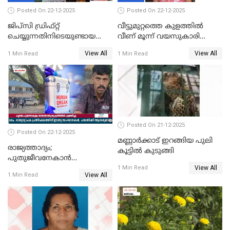
Posted On 22-12-2025
Posted On 22-12-2025
ജിപ്സി ഡ്രിഫ്റ്റ്
വീട്ടുമുറ്റത്തെ കുളത്തിൽ
ചെയ്യുന്നതിനിടെയുണ്ടായ
വീണ് മൂന്ന് വയസുകാരി
അപകടം; 14 വയസുകാരന്
മരിച്ചു
View All
View All
1 Min Read
1 Min Read
ദാരുണാന്ത്യം; ജീപ്സി
ഓടിച്ചയാൾ അറസ്റ്റിൽ.
Posted On 21-12-2025
Posted On 22-12-2025
മണ്ണാർക്കാട് ഇറങ്ങിയ പുലി
രാജ്യത്താദ്യം;
കൂട്ടിൽ കുടുങ്ങി
പുതുജീവനേകാൻ
View All
ഷിബുവിന്റെ ഹൃദയം
1 Min Read
View All
1 Min Read
എറണാകുളം സർക്കാർ
ജനറൽ
ആശുപത്രിയിലെത്തിച്ചു