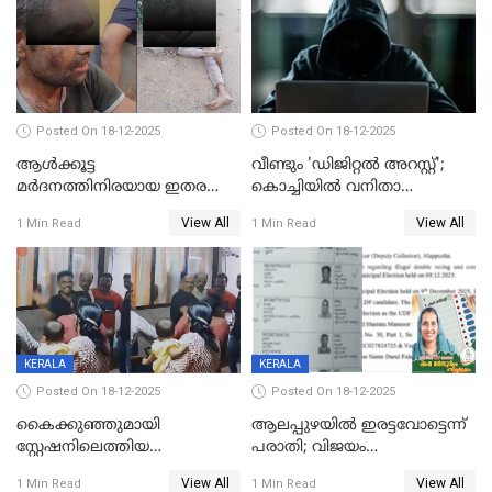
Posted On 18-12-2025
Posted On 18-12-2025
ആൾക്കൂട്ട
വീണ്ടും 'ഡിജിറ്റല്‍ അറസ്റ്റ്';
മർദനത്തിനിരയായ ഇതര
കൊച്ചിയില്‍ വനിതാ
സംസ്ഥാന തൊഴിലാളി മരിച്ചു;
ഡോക്ടര്‍ക്ക് നഷ്ടമായത് 6.38
View All
View All
1 Min Read
1 Min Read
നടുക്കുന്ന സംഭവം
കോടി രൂപ
വാളയാറിൽ
KERALA
KERALA
Posted On 18-12-2025
Posted On 18-12-2025
കൈക്കുഞ്ഞുമായി
ആലപ്പുഴയിൽ ഇരട്ടവോട്ടെന്ന്
സ്റ്റേഷനിലെത്തിയ
പരാതി; വിജയം
യുവതിയ്ക്ക് മർദ്ദനം; സിഐ
റദ്ദാക്കണമെന്ന് വലിയമരം
View All
View All
1 Min Read
1 Min Read
കരണത്തടിച്ചു; CC ടിവി
വാർഡിലെ എൽഡിഎഫ്