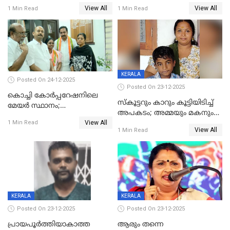
പണവും കവർന്നു;
ചികിത്സയിലിരുന്ന ആള്‍
View All
View All
1 Min Read
1 Min Read
കൊച്ചുമകനും സുഹൃത്തും
മരിച്ചു
അറസ്റ്റിൽ
KERALA
Posted On 24-12-2025
Posted On 23-12-2025
കൊച്ചി കോര്‍പ്പറേഷനിലെ
സ്കൂട്ടറും കാറും കൂട്ടിയിടിച്ച്
മേയര്‍ സ്ഥാനം;
അപകടം; അമ്മയും മകനും
കോണ്‍ഗ്രസില്‍ അതൃപതി
View All
മരിച്ചു, മറ്റൊരു മകൻ
1 Min Read
രൂക്ഷം
View All
1 Min Read
ഗുരുതരാവസ്ഥയിൽ
KERALA
KERALA
Posted On 23-12-2025
Posted On 23-12-2025
പ്രായപൂർത്തിയാകാത്ത
ആരും തന്നെ