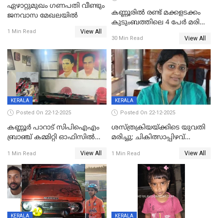
ഏഴാറ്റുമുഖം ഗണപതി വീണ്ടും
കണ്ണൂരിൽ രണ്ട് മക്കളടക്കം
ജനവാസ മേഖലയിൽ
കുടുംബത്തിലെ 4 പേർ മരിച്ച
View All
നിലയിൽ
1 Min Read
View All
30 Min Read
KERALA
KERALA
Posted On 22-12-2025
Posted On 22-12-2025
കണ്ണൂർ പാറാട് സിപിഐഎം
ശസ്ത്രക്രിയയ്‌ക്കിടെ യുവതി
ബ്രാഞ്ച് കമ്മിറ്റി ഓഫിസിൽ
മരിച്ചു; ചികിത്സാപ്പിഴവ്
തീയിട്ടു; നേതാക്കളുടെ
ആരോപിച്ച് ബന്ധുക്കൾ;
View All
View All
1 Min Read
1 Min Read
ചിത്രങ്ങളടക്കം കത്തിയ
സംഭവം മാവേലിക്കരയിൽ
നിലയിൽ
KERALA
KERALA