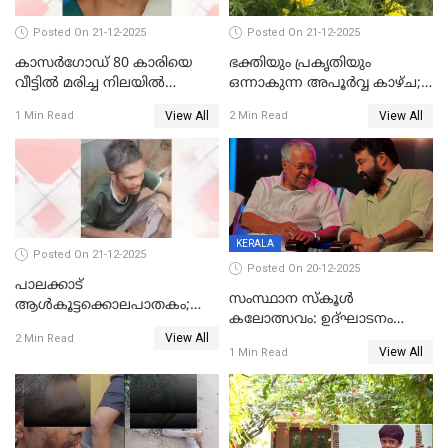
Posted On 21-12-2025
Posted On 21-12-2025
കാസർഗോഡ് 80 കാരിയെ
ഭക്തിയും പ്രകൃതിയും
വീട്ടിൽ മരിച്ച നിലയിൽ
ഒന്നാകുന്ന അപൂര്‍വ്വ കാഴ്ച;
കണ്ടെത്തി
ഭക്തർക്ക്
View All
View All
1 Min Read
2 Min Read
കാഴ്ചാനുഭവമൊരുക്കി
ശബരീ നന്ദനം
KERALA
Posted On 21-12-2025
Posted On 20-12-2025
പാലക്കാട്‌
സംസ്ഥാന സ്കൂൾ
ആൾകൂട്ടക്കൊലപാതകം;
കലോത്സവം: ഉദ്ഘാടനം
അന്വേഷണം
View All
മുഖ്യമന്ത്രി, സമാപനത്തിൽ
2 Min Read
ഊർജ്ജിതമാക്കിമാക്കി
View All
1 Min Read
മുഖ്യാതിഥിയായി
ക്രൈംബ്രാഞ്ച്
മോഹൻലാൽ