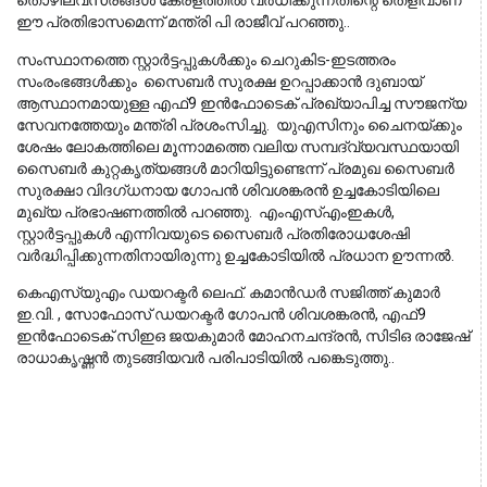
തൊഴിലവസരങ്ങൾ കേരളത്തിൽ വർധിക്കുന്നതിന്റെ തെളിവാണ്
ഈ പ്രതിഭാസമെന്ന് മന്ത്രി പി രാജീവ്‌ പറഞ്ഞു..
സംസ്ഥാനത്തെ സ്റ്റാർട്ടപ്പുകൾക്കും ചെറുകിട-ഇടത്തരം
സംരംഭങ്ങൾക്കും സൈബർ സുരക്ഷ ഉറപ്പാക്കാൻ ദുബായ്
ആസ്ഥാനമായുള്ള എഫ്9 ഇൻഫോടെക് പ്രഖ്യാപിച്ച സൗജന്യ
സേവനത്തേയും മന്ത്രി പ്രശംസിച്ചു. യുഎസിനും ചൈനയ്ക്കും
ശേഷം ലോകത്തിലെ മൂന്നാമത്തെ വലിയ സമ്പദ്‌വ്യവസ്ഥയായി
സൈബർ കുറ്റകൃത്യങ്ങൾ മാറിയിട്ടുണ്ടെന്ന് പ്രമുഖ സൈബർ
സുരക്ഷാ വിദഗ്ധനായ ഗോപൻ ശിവശങ്കരൻ ഉച്ചകോടിയിലെ
മുഖ്യ പ്രഭാഷണത്തിൽ പറഞ്ഞു. എംഎസ്എംഇകൾ,
സ്റ്റാർട്ടപ്പുകൾ എന്നിവയുടെ സൈബർ പ്രതിരോധശേഷി
വർദ്ധിപ്പിക്കുന്നതിനായിരുന്നു ഉച്ചകോടിയിൽ പ്രധാന ഊന്നൽ.
കെഎസ്‌യുഎം ഡയറക്ടർ ലെഫ്. കമാൻഡർ സജിത്ത് കുമാർ
ഇ.വി. , സോഫോസ് ഡയറക്ടർ ഗോപൻ ശിവശങ്കരൻ, എഫ്9
ഇൻഫോടെക് സിഇഒ ജയകുമാർ മോഹനചന്ദ്രൻ, സിടിഒ രാജേഷ്
രാധാകൃഷ്ണൻ തുടങ്ങിയവർ പരിപാടിയിൽ പങ്കെടുത്തു..