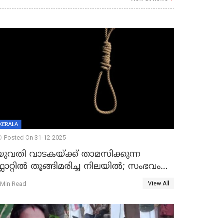
KERALA
Posted On 31-12-2025
യുവതി വാടകയ്ക്ക് താമസിക്കുന്ന
്ലാറ്റില്‍ തൂങ്ങിമരിച്ച നിലയില്‍; സംഭവം
കൈതപ്പൊയിലില്‍
 Min Read
View All