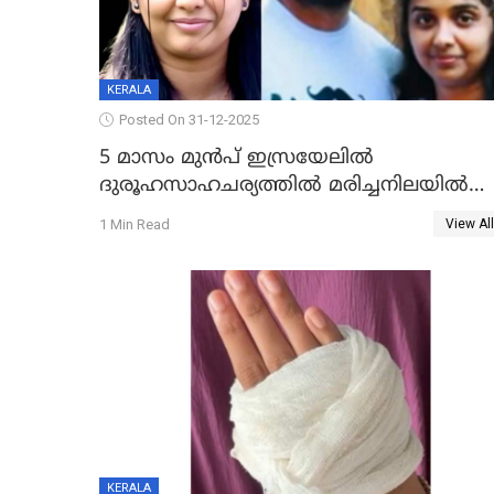
KERALA
Posted On 31-12-2025
5 മാസം മുൻപ് ഇസ്രയേലിൽ
ദുരൂഹസാഹചര്യത്തിൽ മരിച്ചനിലയിൽ
കണ്ടെത്തിയ മലയാളി യുവാവിന്റെ
1 Min Read
View All
ഭാര്യയും മരിച്ചു
KERALA