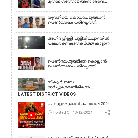
മൃതദേഹത്തോട് അനാദരവെന്ന്
ജാമ്യാപേക്ഷ തള്ളി
പരാതി; ആംബുലന്‍സ്
ക്രമീകരണത്തില്‍ ഗുരുതര
വീഴ്ച; മൃതദേഹം ചാവക്കാട്
യുവതിയെ കൊലപ്പെടുത്താൻ
വരെ എത്തിച്ചത് ഫ്രീസര്‍
പെൺവേഷം ധരിച്ചെത്തി;
സംവിധാനം ഇല്ലാതെയെന്നും
അഞ്ചംഗ സംഘം പിടിയിൽ
ആരോപണം
അതിരപ്പിള്ളി പുളിയിലപ്പാറയിൽ
പലചരക്ക് കടതകർത്ത് കാട്ടാന
KERALA
പെണ്‍സുഹൃത്തിനെ കൊല്ലാന്‍
പെണ്‍വേഷം ധരിച്ചെത്തി
യുവാവ്; അഞ്ചുപേരെ പൊക്കി
KERALA
പൊലീസ്
സ്കൂൾ ബസ്
ഓടിച്ചുകൊണ്ടിരിക്കെ
ഡ്രൈവർക്ക് ഹൃദയാഘാതം;
LATEST DISTRICT VIDEOS
ബസ് കെട്ടിടത്തിൽ ഇടിച്ചുനിന്നു;
ഡ്രൈവർ മരിച്ചു, രണ്ട്
ചക്കുളത്തുകാവ് പൊങ്കാല 2024
കുട്ടികൾക്ക് പരിക്ക്
Posted On 13-12-2024