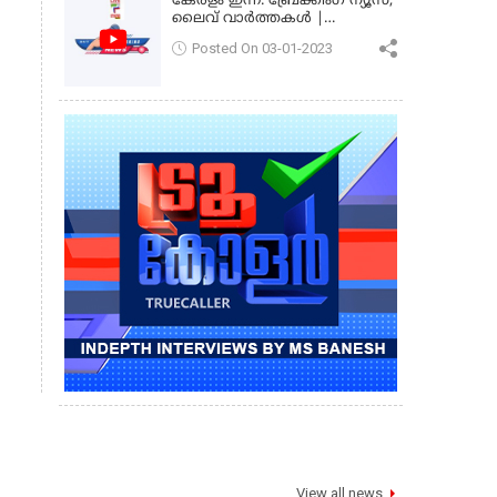
കേരളം ഇന്ന്: ബ്രേക്കിംഗ് ന്യൂസ്,
ലൈവ് വാർത്തകൾ |
കേരളവിഷൻ ന്യൂസ്
Posted On 03-01-2023
View all news