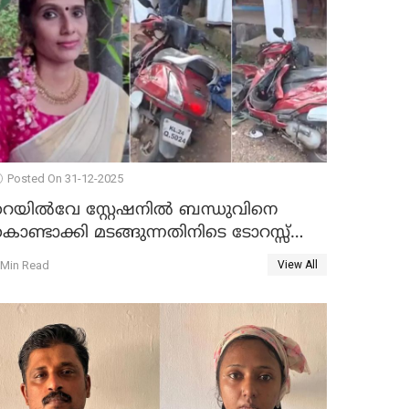
Posted On 31-12-2025
റെയിൽവേ സ്റ്റേഷനിൽ ബന്ധുവിനെ
ൊണ്ടാക്കി മടങ്ങുന്നതിനിടെ ടോറസ്സ്
ോറി സ്കൂട്ടറിൽ ഇടിച്ചു : യുവതിക്ക്
 Min Read
View All
ാരുണാന്ത്യം