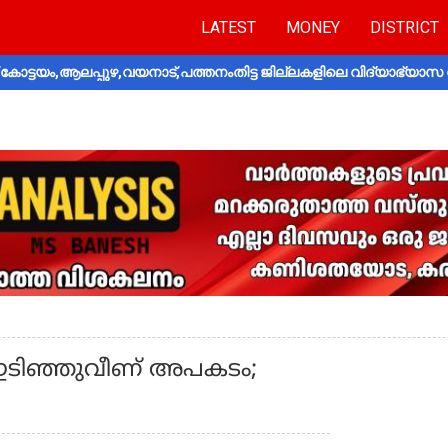
LATEST
MONEY
DISTRICT
ോട്ടയം,ആലപ്പുഴ,വയനാട്,പത്തനംതിട്ട ജില്ലകളിലെ വിദ്യാഭ്യാസ 
ം ഇടിഞ്ഞുവീണ് അപകടം;