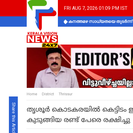
FRI AUG 7, 2026 01:09 PM IST
കനത്തമഴ സാധ്യതയെ തുടർന്ന് ക
Home
District
Thrissur
Share this Article
തൃശൂര്‍ കൊടകരയില്‍ കെട്ടിട
കുടുങ്ങിയ രണ്ട് പേരെ രക്ഷിച്ചു