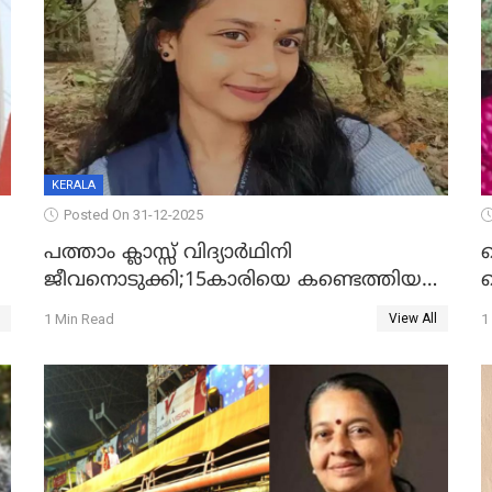
KERALA
Posted On 31-12-2025
പത്താം ക്ലാസ്സ് വിദ്യാര്‍ഥിനി
ജീവനൊടുക്കി;15കാരിയെ കണ്ടെത്തിയത്
ക
കിടപ്പുമുറിയില്‍ തൂങ്ങി മരിച്ച നിലയിൽ
ല
1 Min Read
1
View All
ദ