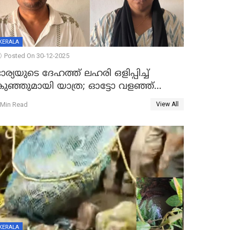
KERALA
Posted On 30-12-2025
ാര്യയുടെ ദേഹത്ത് ലഹരി ഒളിപ്പിച്ച്
കുഞ്ഞുമായി യാത്ര; ഓട്ടോ വളഞ്ഞ്
ദമ്പതികളെ പിടികൂടി പൊലീസ്
 Min Read
View All
KERALA