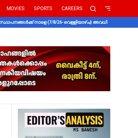
MOVIES
SPORTS
CAREERS
സ്ഥാപനങ്ങൾക്ക് നാളെ (7/8/26-വെള്ളിയാഴ്ച) അവധി
തൃശൂരിൽ