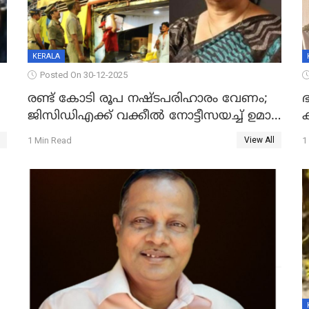
KERALA
Posted On 30-12-2025
രണ്ട് കോടി രൂപ നഷ്ടപരിഹാരം വേണം;
ഭ
ജിസിഡിഎക്ക് വക്കീൽ നോട്ടീസയച്ച് ഉമാ
തോമസ്
1 Min Read
1
View All