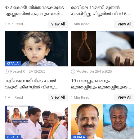
332 കോടി! തീർത്ഥാടകരുടെ
രാവിലെ 11മണി മുതൽ
എണ്ണത്തിൽ കുറവുണ്ടായിട്ടും
കണ്ടിട്ടില്ല; ചിറ്റൂരിൽ നിന്ന് 6
ശബരിമലയിൽ വരുമാനം
വയസ്സുകാരനെ കാണാതായി
View All
View All
1 Min Read
1 Min Read
കുതിച്ചുയരുന്നു
KERALA
Posted On 27-12-2025
Posted On 26-12-2025
കളിക്കുന്നതിനിടെ കാൽ
19 വയസ്സുകാരനും
വഴുതി കിണറ്റിൽ വീണു;
മുത്തശ്ശിയും മുത്തശ്ശിയുടെ
ഒന്നര വയസ്സുകാരന്
സഹോദരിയും വീട്ടിൽ തൂങ്ങി
View All
View All
1 Min Read
1 Min Read
ദാരുണാന്ത്യം
മരിച്ചനിലയിൽ
KERALA
KERALA