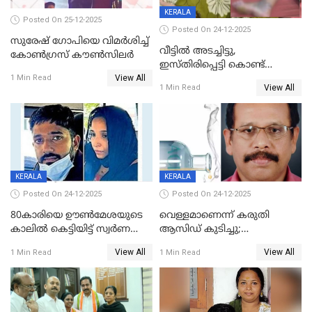
KERALA
Posted On 25-12-2025
Posted On 24-12-2025
സുരേഷ് ഗോപിയെ വിമര്‍ശിച്ച്
വീട്ടിൽ അടച്ചിട്ടു,
കോണ്‍ഗ്രസ് കൗണ്‍സിലര്‍
ഇസ്തിരിപ്പെട്ടി കൊണ്ട്
View All
പൊള്ളിച്ചു; 8 മാസം
1 Min Read
View All
1 Min Read
ഗർഭിണിയായ യുവതിക്ക് ക്രൂര
മർദനം
KERALA
KERALA
Posted On 24-12-2025
Posted On 24-12-2025
80കാരിയെ ഊൺമേശയുടെ
വെള്ളമാണെന്ന് കരുതി
കാലിൽ കെട്ടിയിട്ട് സ്വർണവും
ആസിഡ് കുടിച്ചു;
പണവും കവർന്നു;
ചികിത്സയിലിരുന്ന ആള്‍
View All
View All
1 Min Read
1 Min Read
കൊച്ചുമകനും സുഹൃത്തും
മരിച്ചു
അറസ്റ്റിൽ