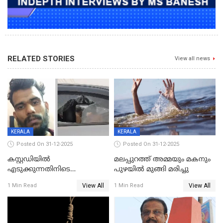
RELATED STORIES
View all news
KERALA
KERALA
Posted On 31-12-2025
Posted On 31-12-2025
കസ്റ്റഡിയിൽ
മലപ്പുറത്ത് അമ്മയും മകനും
എടുക്കുന്നതിനിടെ
പുഴയിൽ മുങ്ങി മരിച്ചു
വിലങ്ങുമായി രക്ഷപ്പെട്ട
View All
View All
1 Min Read
1 Min Read
വധശ്രമക്കേസ് പ്രതി പിടിയിൽ