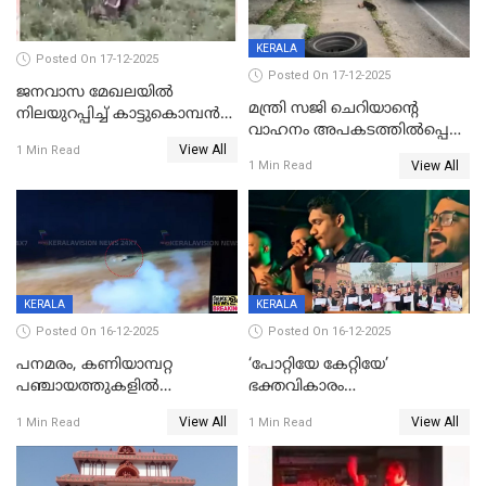
KERALA
Posted On 17-12-2025
Posted On 17-12-2025
ജനവാസ മേഖലയില്‍
മന്ത്രി സജി ചെറിയാന്റെ
നിലയുറപ്പിച്ച് കാട്ടുകൊമ്പന്‍
വാഹനം അപകടത്തിൽപ്പെട്ടു;
പടയപ്പ
View All
മന്ത്രിയും സംഘവും
1 Min Read
View All
1 Min Read
രക്ഷപ്പെട്ടത് തലനാരിടയ്ക്ക്
KERALA
KERALA
Posted On 16-12-2025
Posted On 16-12-2025
പനമരം, കണിയാമ്പറ്റ
‘പോറ്റിയേ കേറ്റിയേ’
പഞ്ചായത്തുകളിൽ
ഭക്തവികാരം
ബുധനാഴ്ച വിദ്യാഭ്യാസ
വ്രണപ്പെടുത്തിയെന്നു
View All
View All
1 Min Read
1 Min Read
സ്ഥാപനങ്ങൾക്ക് അവധി
ഡിജിപിക്ക് പരാതി; ശക്തമായ
നടപടി വേണമെന്നു
സിപിഐഎമ്മും