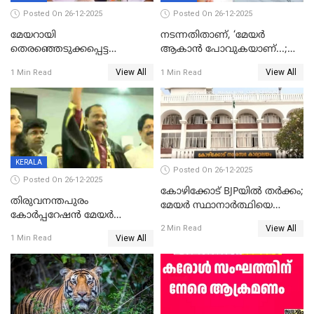
Posted On 26-12-2025
Posted On 26-12-2025
മേയറായി
നടന്നതിതാണ്, ‘മേയർ
തെരഞ്ഞെടുക്കപ്പെട്ട
ആകാൻ പോവുകയാണ്...;
ശേഷമുള്ള പി ഇന്ദിരയുടെ
ആവട്ടെ, അഭിനന്ദനങ്ങൾ’;
View All
View All
1 Min Read
1 Min Read
ആദ്യ വോട്ട് അസാധു; കണ്ണൂർ
മുഖ്യമന്ത്രിയുടെ ഓഫീസ്
ഡെപ്യൂട്ടി മേയർ സ്ഥാനത്ത്
തന്നെ വിശദീകരിയ്ക്കുന്നു;
താഹിറിന് വിജയം
സത്യമിതാണ്
KERALA
Posted On 26-12-2025
Posted On 26-12-2025
കോഴിക്കോട് BJPയിൽ തർക്കം;
തിരുവനന്തപുരം
മേയർ സ്ഥാനാർത്ഥിയെ
കോര്‍പ്പറേഷന്‍ മേയര്‍
പരസ്യമായി പ്രഖ്യാപിച്ചില്ല
View All
തെരഞ്ഞെടുപ്പ്; സിപിഐഎം
2 Min Read
View All
1 Min Read
ഹൈക്കോടതിയിലേക്ക്;
സത്യപ്രതിജ്ഞ ചടങ്ങില്‍
ചട്ടലംഘനമെന്ന് പാർട്ടി