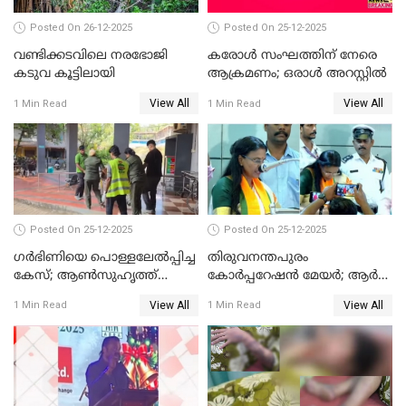
Posted On 26-12-2025
Posted On 25-12-2025
വണ്ടിക്കടവിലെ നരഭോജി
കരോള്‍ സംഘത്തിന് നേരെ
കടുവ കൂട്ടിലായി
ആക്രമണം; ഒരാള്‍ അറസ്റ്റില്‍
View All
View All
1 Min Read
1 Min Read
Posted On 25-12-2025
Posted On 25-12-2025
ഗര്‍ഭിണിയെ പൊള്ളലേല്‍പ്പിച്ച
തിരുവനന്തപുരം
കേസ്; ആണ്‍സുഹൃത്ത്
കോര്‍പ്പറേഷന്‍ മേയർ; ആര്‍
പിടിയില്‍
ശ്രീലേഖയ്ക്ക് മുൻതൂക്കം
View All
View All
1 Min Read
1 Min Read