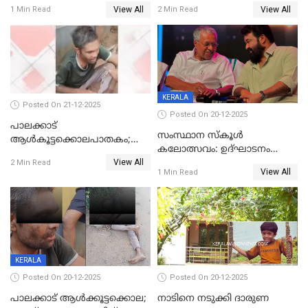
കണ്ടെത്തി
ഭക്തർക്ക്
View All
View All
1 Min Read
2 Min Read
കാഴ്ചാനുഭവമൊരുക്കി
ശബരീ നന്ദനം
KERALA
Posted On 21-12-2025
Posted On 20-12-2025
പാലക്കാട്‌
സംസ്ഥാന സ്കൂൾ
ആൾകൂട്ടക്കൊലപാതകം;
കലോത്സവം: ഉദ്ഘാടനം
അന്വേഷണം
View All
മുഖ്യമന്ത്രി, സമാപനത്തിൽ
2 Min Read
ഊർജ്ജിതമാക്കിമാക്കി
View All
1 Min Read
മുഖ്യാതിഥിയായി
ക്രൈംബ്രാഞ്ച്
മോഹൻലാൽ
KERALA
Posted On 20-12-2025
Posted On 20-12-2025
പാലക്കാട് ആൾക്കൂട്ടക്കൊല;
നാടിനെ നടുക്കി ദാരുണ