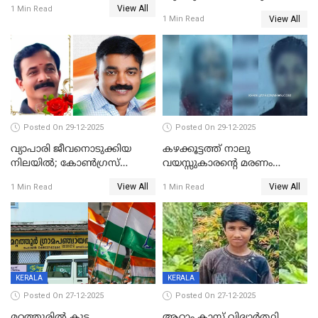
View All
പിടികൂടി; ബാറിന് 25,000 രൂപ
1 Min Read
View All
1 Min Read
പിഴ
Posted On 29-12-2025
Posted On 29-12-2025
വ്യാപാരി ജീവനൊടുക്കിയ
കഴക്കൂട്ടത്ത് നാലു
നിലയില്‍; കോണ്‍ഗ്രസ്
വയസ്സുകാരന്റെ മരണം
കൗണ്‍സിലറുടെ
കൊലപാതകം: അമ്മയും
View All
View All
1 Min Read
1 Min Read
മാനസികപീഡനമെന്ന് കുറിപ്പ്
സുഹൃത്തും പൊലീസ്
കസ്റ്റഡിയിൽ
KERALA
KERALA
Posted On 27-12-2025
Posted On 27-12-2025
മറ്റത്തൂരിൽ കൂട്ട
ആറാം ക്ലാസ് വിദ്യാർത്ഥി