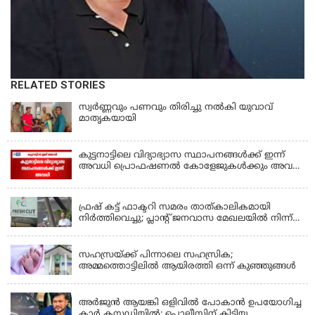
RELATED STORIES
സ്വർണ്ണവും പണവും തിരിച്ചു നൽകി യുവാവ്
മാതൃകയായി
കുട്ടനാട്ടിലെ വിദ്യാഭ്യാസ സ്ഥാപനങ്ങൾക്ക് ഇന്ന്
അവധി പ്രൊഫഷണൽ കോളേജുകൾക്കും അവധി
ബാധകം
KERALA
ഫ്രഷ് കട്ട് ഫാക്ടറി സമരം താത്കാലികമായി
നിർത്തിവെച്ചു; പ്ലാൻ്റ് ജനവാസ മേഖലയിൽ നിന്ന്
മാറ്റാൻ കമ്പനി സന്നദ്ധത അറിയിച്ചതായി പി.കെ
KERALA
ഫിറോസ് എംഎൽഎ
സഹസ്രയ്ക്ക് പിന്നാലെ സഹസ്രിക;
അമ്മത്തൊട്ടിലില്‍ ആയിരത്തി ഒന്ന് കുഞ്ഞുങ്ങള്‍
KERALA
അർജുൻ ആയങ്കി ഒളിവിൽ പോകാൻ ഉപയോഗിച്ച
കാർ കസ്റ്റഡിയിൽ; പൊലീസിന് കിട്ടിയ