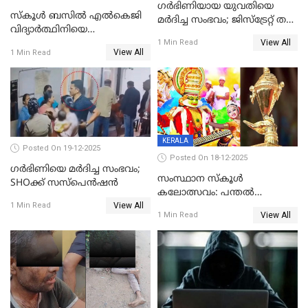
ഗര്‍ഭിണിയായ യുവതിയെ
സ്കൂൾ ബസിൽ എൽകെജി
മര്‍ദിച്ച സംഭവം; ജിസ്‌ട്രേറ്റ് തല
വിദ്യാര്‍ത്ഥിനിയെ
അന്വേഷണം വേണമെന്ന്
View All
ലൈംഗികമായി ഉപദ്രവിച്ചു;
1 Min Read
യുവതി
View All
1 Min Read
ക്ലീനര്‍ പിടിയിൽ
KERALA
Posted On 19-12-2025
Posted On 18-12-2025
ഗര്‍ഭിണിയെ മർദിച്ച സംഭവം;
സംസ്ഥാന സ്കൂൾ
SHOക്ക് സസ്പെൻഷൻ
കലോത്സവം: പന്തൽ
View All
കാൽനാട്ടൽ 20 ന്
1 Min Read
View All
1 Min Read