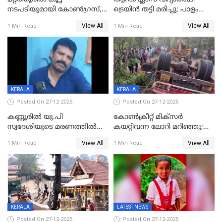
നടപടിയുമായി കോണ്‍ഗ്രസ്,
ട്രെയിൻ തട്ടി മരിച്ചു; പാളം
ബിജെപി പാളയത്തിലെത്തിയ
മുറിച്ചുകടക്കുന്നതിനിടെ
View All
View All
1 Min Read
1 Min Read
എട്ട് പേര്‍ ഉള്‍പ്പെടെ
അപകടം മലപ്പുറത്ത്
പത്തുപേരെ പുറത്താക്കി,
ചൊവ്വന്നൂരിലും നടപടി
KERALA
KERALA
Posted On 27-12-2025
Posted On 27-12-2025
കണ്ണൂരിൽ യു.പി
കോണ്‍ക്രീറ്റ് മിക്‌സര്‍
സ്വദേശിയുടെ മരണത്തിൽ
കയറ്റിവന്ന ലോറി മറിഞ്ഞു;
അഞ്ചംഗ സംഘത്തിനെതിരെ
രണ്ടുപേര്‍ക്ക് ദാരുണാന്ത്യം;
View All
View All
1 Min Read
1 Min Read
കേസ്; തർക്കമുണ്ടായത്
അപകടം കണ്ണൂരിൽ
ഫേഷ്യലിന് 300 രൂപ
ആവശ്യപ്പെട്ടതിനെച്ചൊല്ലി
KERALA
LATEST NEWS
Posted On 27-12-2025
Posted On 27-12-2025