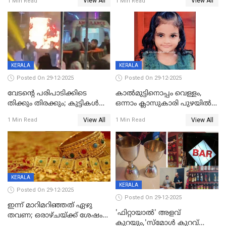
View All
View All
1 Min Read
1 Min Read
KERALA
KERALA
Posted On 29-12-2025
Posted On 29-12-2025
വേടന്റെ പരിപാടിക്കിടെ
കാൽമുട്ടിനൊപ്പം വെള്ളം,
തിക്കും തിരക്കും; കുട്ടികള്‍
ഒന്നാം ക്ലാസുകാരി പുഴയിൽ
ഉള്‍പ്പെടെ നിരവധി പേര്‍ക്ക്
മുങ്ങി മരിച്ചു; ദാരുണ സംഭവം
View All
View All
1 Min Read
1 Min Read
പരിക്ക്; പാളം മറികടന്ന
കുട്ടികൾക്കൊപ്പം
യുവാവ് ട്രെയിന്‍ തട്ടി മരിച്ചു
കളിക്കുന്നതിനിടെ
KERALA
KERALA
Posted On 29-12-2025
Posted On 29-12-2025
ഇന്ന് മാറിമറിഞ്ഞത് ഏഴു
'ഫിറ്റായാൽ' അളവ്
തവണ; ഒരാഴ്ചയ്ക്ക് ശേഷം
കുറയും,'സ്‌മോൾ കുറവ്
സ്വർണവിലയിൽ ഇടിവ്