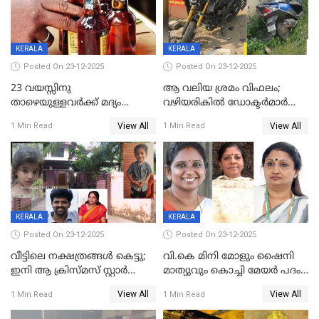
വർഗീസ്
KERALA
KERALA
Posted On 23-12-2025
Posted On 23-12-2025
23 വയസ്സിനു
ആ വലിയ ശ്രമം വിഫലം;
താഴെയുള്ളവർക്ക് മദ്യം
വഴിയരികില്‍ ‌ഡോക്ടര്‍മാര്‍
നൽകിയതിനെതിരെ കർശന
ശസ്ത്രക്രിയ നടത്തിയ ലിനു
View All
View All
1 Min Read
1 Min Read
നടപടി;സ്ഥാപനങ്ങൾക്കെതിരെ
മരണത്തിന് കീഴടങ്ങി
രണ്ട് കേസുകൾ
KERALA
KERALA
Posted On 23-12-2025
Posted On 23-12-2025
വീട്ടിലെ നക്ഷത്രങ്ങൾ കെട്ടു;
വി.കെ മിനി മോളും ഷൈനി
ഇനി ആ ക്രിസ്മസ് സ്റ്റാർ
മാത്യുവും കൊച്ചി മേയർ പദം
മാത്രം; പൈതങ്ങൾക്ക്
പങ്കിടും; ദീപ്തി മേരി വർഗീസ്
View All
View All
1 Min Read
1 Min Read
വേണ്ടിയുള്ള
മേയറാകില്ല
പിടിവലിക്കിടയിൽ