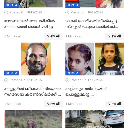
KERALA
KERALA
Posted On 18-12-2025
Posted On 18-12-2025
ധോണിയിൽ റോഡരികിൽ
ടാങ്കർ ലോറിക്കടിയിൽപ്പെട്ട്
കാർ കത്തി ഒരാൾ മരിച്ചു
സ്കൂട്ടർ യാത്രക്കാരിയ്ക്ക്
ദാരുണാന്ത്യം; അപകടം
View All
View All
1 Min Read
1 Min Read
കണ്ടോത്ത് ദേശീയ പാതയിൽ
KERALA
KERALA
Posted On 17-12-2025
Posted On 17-12-2025
കണ്ണൂരിൽ ബിജെപി നിയുക്ത
കളിക്കുന്നതിനിടയിൽ
നഗരസഭാ കൗൺസിലർക്ക് 36
പൊള്ളലേറ്റു;
വർഷം തടവുശിക്ഷ
ചികിത്സയിലായിരുന്ന രണ്ടാം
View All
View All
1 Min Read
1 Min Read
ക്ലാസ് വിദ്യാർത്ഥിനി മരിച്ചു