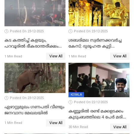
അപ്പൂപ്പനെതിരെ പോക്സോ
കേസ് ഒടുവിൽ 4 ജീവനുകൾ
പൊലിഞ്ഞു
Posted On 23-12-2025
Posted On 23-12-2025
കട കത്തിച്ച് കളയും,
ശബരിമല സ്വര്‍ണക്കവര്‍ച്ച
പറവൂരില്‍ ഭീകരാന്തരീക്ഷം
കേസ്; ദുരൂഹത കൂട്ടി
സൃഷ്ടിച്ച് കുട്ടി ലഹരിസംഘം
വിദേശവ്യവസായിയുടെ മൊഴി
View All
View All
1 Min Read
1 Min Read
KERALA
Posted On 23-12-2025
Posted On 22-12-2025
ഏഴാറ്റുമുഖം ഗണപതി വീണ്ടും
കണ്ണൂരിൽ രണ്ട് മക്കളടക്കം
ജനവാസ മേഖലയിൽ
കുടുംബത്തിലെ 4 പേർ മരിച്ച
View All
നിലയിൽ
1 Min Read
View All
30 Min Read