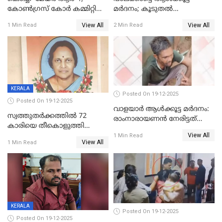
കോണ്‍ഗ്രസ് കോര്‍ കമ്മിറ്റി
മര്‍ദനം; കൂടുതല്‍
യോഗം ചൊവ്വാഴ്ച
അറസ്റ്റുണ്ടാവും, മര്‍ദിച്ചത് 15
View All
View All
1 Min Read
2 Min Read
അംഗ സംഘമെന്ന് വിവരം
KERALA
Posted On 19-12-2025
Posted On 19-12-2025
വാളയാർ ആൾക്കൂട്ട മർദനം:
സ്വത്തുതര്‍ക്കത്തില്‍ 72
രാംനാരായണൻ നേരിട്ടത്
കാരിയെ തീകൊളുത്തി
കൊടും ക്രൂരത; ശരീരത്തിൽ
View All
കൊന്നു;
1 Min Read
നാൽപ്പതിലേറെ
View All
1 Min Read
ക്രൂരകൊലപാതകത്തില്‍
മുറിവുകളെന്ന് പോസ്റ്റ്‌മോർട്ടം
സഹോദരിപുത്രന് ജീവപര്യന്തം
റിപ്പോർട്ട്
KERALA
Posted On 19-12-2025
Posted On 19-12-2025