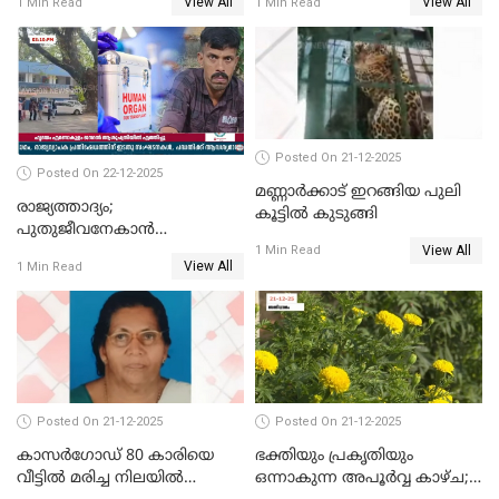
View All
View All
1 Min Read
1 Min Read
ദാരുണാന്ത്യം; ജീപ്സി
ഓടിച്ചയാൾ അറസ്റ്റിൽ.
Posted On 21-12-2025
Posted On 22-12-2025
മണ്ണാർക്കാട് ഇറങ്ങിയ പുലി
രാജ്യത്താദ്യം;
കൂട്ടിൽ കുടുങ്ങി
പുതുജീവനേകാൻ
View All
ഷിബുവിന്റെ ഹൃദയം
1 Min Read
View All
1 Min Read
എറണാകുളം സർക്കാർ
ജനറൽ
ആശുപത്രിയിലെത്തിച്ചു
Posted On 21-12-2025
Posted On 21-12-2025
കാസർഗോഡ് 80 കാരിയെ
ഭക്തിയും പ്രകൃതിയും
വീട്ടിൽ മരിച്ച നിലയിൽ
ഒന്നാകുന്ന അപൂര്‍വ്വ കാഴ്ച;