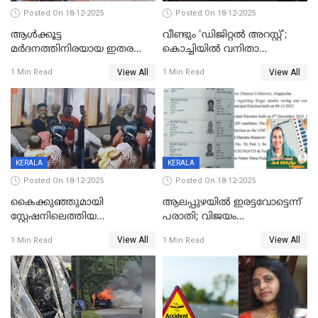
Posted On 18-12-2025
Posted On 18-12-2025
ആൾക്കൂട്ട
വീണ്ടും 'ഡിജിറ്റല്‍ അറസ്റ്റ്';
മർദനത്തിനിരയായ ഇതര
കൊച്ചിയില്‍ വനിതാ
സംസ്ഥാന തൊഴിലാളി മരിച്ചു;
ഡോക്ടര്‍ക്ക് നഷ്ടമായത് 6.38
View All
View All
1 Min Read
1 Min Read
നടുക്കുന്ന സംഭവം
കോടി രൂപ
വാളയാറിൽ
KERALA
KERALA
Posted On 18-12-2025
Posted On 18-12-2025
കൈക്കുഞ്ഞുമായി
ആലപ്പുഴയിൽ ഇരട്ടവോട്ടെന്ന്
സ്റ്റേഷനിലെത്തിയ
പരാതി; വിജയം
യുവതിയ്ക്ക് മർദ്ദനം; സിഐ
റദ്ദാക്കണമെന്ന് വലിയമരം
View All
View All
1 Min Read
1 Min Read
കരണത്തടിച്ചു; CC ടിവി
വാർഡിലെ എൽഡിഎഫ്
ദൃശ്യങ്ങൾ പുറത്ത്
സ്ഥാനാർത്ഥി