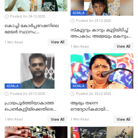
KERALA
Posted On 24-12-2025
Posted On 23-12-2025
കൊച്ചി കോര്‍പ്പറേഷനിലെ
സ്കൂട്ടറും കാറും കൂട്ടിയിടിച്ച്
മേയര്‍ സ്ഥാനം;
അപകടം; അമ്മയും മകനും
കോണ്‍ഗ്രസില്‍ അതൃപതി
View All
മരിച്ചു, മറ്റൊരു മകൻ
1 Min Read
രൂക്ഷം
View All
1 Min Read
ഗുരുതരാവസ്ഥയിൽ
KERALA
KERALA
Posted On 23-12-2025
Posted On 23-12-2025
പ്രായപൂർത്തിയാകാത്ത
ആരും തന്നെ
പെൺകുട്ടിയ്ക്കെതിരെ
ഔദ്യോഗികമായി
ലൈംഗികാതിക്രമം; 36കാരന്
അറിയിച്ചിട്ടില്ല, മേയറെ
View All
View All
1 Min Read
1 Min Read
59 വർഷം തടവും 90,൦൦൦ രൂപ
കണ്ടെത്താൻ ഇന്ന് കോർ
പിഴയും ശിക്ഷ
കമ്മിറ്റി കൂടിയില്ല';
അതൃപ്തിയുമായി ദീപ്തി മേരി