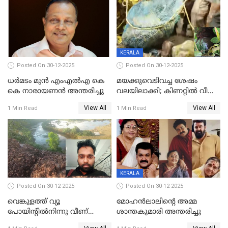
മർദിച്ചതായി പരാതി
KERALA
Posted On 30-12-2025
Posted On 30-12-2025
ധർമടം മുൻ എംഎല്‍എ കെ
മയക്കുവെടിവച്ച ശേഷം
കെ നാരായണന്‍ അന്തരിച്ചു
വലയിലാക്കി; കിണറ്റിൽ വീണ
കടുവയെ പുറത്തെത്തിച്ചു
View All
View All
1 Min Read
1 Min Read
KERALA
Posted On 30-12-2025
Posted On 30-12-2025
വെങ്കുളത്ത് വ്യൂ
മോഹന്‍ലാലിന്‍റെ അമ്മ
പോയിന്റിൽനിന്നു വീണ്
ശാന്തകുമാരി അന്തരിച്ചു
യുവാവ് മരിച്ചു