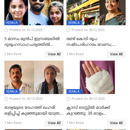
KERALA
KERALA
Posted On 31-12-2025
Posted On 30-12-2025
5 മാസം മുൻപ് ഇസ്രയേലിൽ
രണ്ട് കോടി രൂപ
ദുരൂഹസാഹചര്യത്തിൽ
നഷ്ടപരിഹാരം വേണം;
മരിച്ചനിലയിൽ കണ്ടെത്തിയ
ജിസിഡിഎക്ക് വക്കീൽ
View All
View All
1 Min Read
1 Min Read
മലയാളി യുവാവിന്റെ ഭാര്യയും
നോട്ടീസയച്ച് ഉമാ തോമസ്
മരിച്ചു
KERALA
KERALA
Posted On 30-12-2025
Posted On 30-12-2025
ഭാര്യയുടെ ദേഹത്ത് ലഹരി
ക്ലാസ് ടെസ്റ്റിൽ മാർക്ക്
ഒളിപ്പിച്ച് കുഞ്ഞുമായി യാത്ര;
കുറഞ്ഞു; 38 ഓളം
ഓട്ടോ വളഞ്ഞ് ദമ്പതികളെ
വിദ്യാർഥികളെ ട്യൂഷൻ
View All
View All
1 Min Read
1 Min Read
പിടികൂടി പൊലീസ്
സെന്ററിലെ അധ്യാപകന്‍