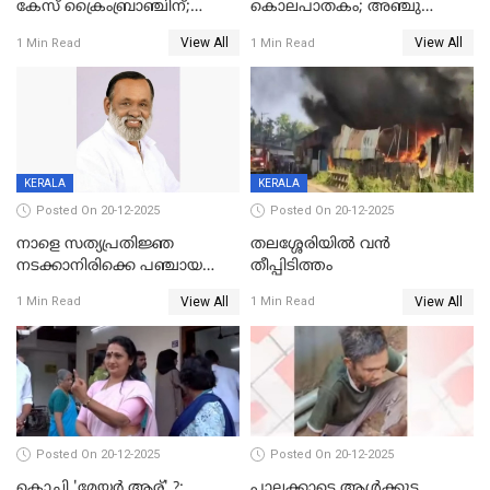
കേസ് ക്രൈംബ്രാഞ്ചിന്;
കൊലപാതകം; അഞ്ചു
DYSPയുടെ നേതൃത്വത്തിൽ
വയസ്സുകാരനെ 'അമ്മ
View All
View All
1 Min Read
1 Min Read
അന്വേഷിക്കും
കഴുത്തുഞെരിച്ച് കൊന്നു
KERALA
KERALA
Posted On 20-12-2025
Posted On 20-12-2025
നാളെ സത്യപ്രതിജ്ഞ
തലശ്ശേരിയിൽ വൻ
നടക്കാനിരിക്കെ പഞ്ചായത്ത്
തീപ്പിടിത്തം
മെമ്പർ മരിച്ചു
View All
View All
1 Min Read
1 Min Read
Posted On 20-12-2025
Posted On 20-12-2025
കൊച്ചി 'മേയർ ആര്' ?;
പാലക്കാട്ടെ ആള്‍ക്കൂട്ട