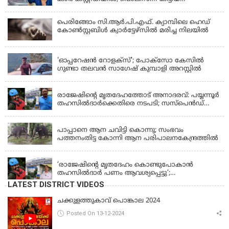
വാഹനത്തിന്റെ ഉടമ അർജുന്റെ ഭാര്യ
പെരിങ്ങോം സി.ആർ.പി.എഫ്. ക്യാമ്പിലെ ഹെഡ്
കോൺസ്റ്റബിൾ ക്വാർട്ടേഴ്സിൽ മരിച്ച നിലയിൽ
LATEST NEWS
'ഓപ്പറേഷൻ റോളക്സ്'; പോക്സോ കേസിൽ
ഗുണ്ടാ തലവൻ സാഗേഷ് കുമ്പാളി അറസ്റ്റിൽ
KERALA
രാജേഷിന്റെ മൃതദേഹത്തോട് അനാദരവ്: പയ്യന്നൂർ
തഹസിൽദാർക്കെതിരെ നടപടി; സസ്പെൻഡ്
ചെയ്യാൻ നിർദേശം നൽകി മന്ത്രി
KERALA
പാപ്പാനെ ആന ചവിട്ടി കൊന്നു; സംഭവം
പത്തനംതിട്ട കോന്നി ആന പരിപാലനകേന്ദ്രത്തിൽ
KERALA
‘രാജേഷിന്‍റെ മൃതദേഹം കൊണ്ടുപോകാന്‍
തഹസില്‍ദാര്‍ പണം ആവശ്യപ്പെട്ടു’;
ഗുരുതരആരോപണം
LATEST DISTRICT VIDEOS
ചക്കുളത്തുകാവ് പൊങ്കാല 2024
Posted On 13-12-2024