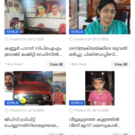
KERALA
KERALA
Posted On 22-12-2025
Posted On 22-12-2025
കണ്ണൂർ പാറാട് സിപിഐഎം
ശസ്ത്രക്രിയയ്‌ക്കിടെ യുവതി
ബ്രാഞ്ച് കമ്മിറ്റി ഓഫിസിൽ
മരിച്ചു; ചികിത്സാപ്പിഴവ്
തീയിട്ടു; നേതാക്കളുടെ
ആരോപിച്ച് ബന്ധുക്കൾ;
View All
View All
1 Min Read
1 Min Read
ചിത്രങ്ങളടക്കം കത്തിയ
സംഭവം മാവേലിക്കരയിൽ
നിലയിൽ
KERALA
KERALA
Posted On 22-12-2025
Posted On 22-12-2025
ജിപ്സി ഡ്രിഫ്റ്റ്
വീട്ടുമുറ്റത്തെ കുളത്തിൽ
ചെയ്യുന്നതിനിടെയുണ്ടായ
വീണ് മൂന്ന് വയസുകാരി
അപകടം; 14 വയസുകാരന്
മരിച്ചു