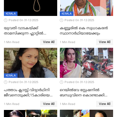
KERALA
KERALA
Posted On 31-12-2025
Posted On 31-12-2025
യുവതി വാടകയ്ക്ക്
കണ്ണൂരിൽ കെ സുധാകരൻ
താമസിക്കുന്ന ഫ്ലാറ്റില്‍
സ്ഥാനാർഥിയായേക്കും
തൂങ്ങിമരിച്ച നിലയില്‍;
View All
View All
1 Min Read
1 Min Read
സംഭവം കൈതപ്പൊയിലില്‍
KERALA
Posted On 31-12-2025
Posted On 31-12-2025
പത്താം ക്ലാസ്സ് വിദ്യാര്‍ഥിനി
റെയിൽവേ സ്റ്റേഷനിൽ
ജീവനൊടുക്കി;15കാരിയെ
ബന്ധുവിനെ കൊണ്ടാക്കി
കണ്ടെത്തിയത്
മടങ്ങുന്നതിനിടെ ടോറസ്സ്
View All
View All
1 Min Read
1 Min Read
കിടപ്പുമുറിയില്‍ തൂങ്ങി മരിച്ച
ലോറി സ്കൂട്ടറിൽ ഇടിച്ചു :
നിലയിൽ
യുവതിക്ക് ദാരുണാന്ത്യം