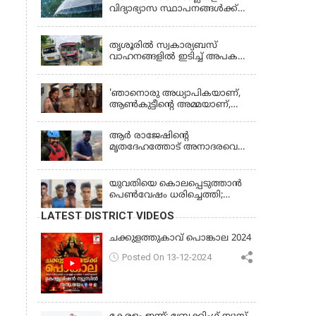
വിദ്യാഭ്യാസ സ്ഥാപനങ്ങൾക്ക്
നാളെ (വെള്ളിയാഴ്ച) അവധി
KERALA
തൃശൂരിൽ സ്വകാര്യബസ്
വാഹനങ്ങളില്‍ ഇടിച്ച് അപകടം:
18കാരി ഉൾപ്പെടെ രണ്ട് മരണം,
KERALA
പത്തോളം പേർക്ക് പരിക്ക്
'ഞാനൊരു അധ്യാപികയാണ്,
ആണ്‍കുട്ടീന്റെ അമ്മയാണ്‌,
MDMA കൊടുത്തിട്ടില്ല; കീർത്തന
മാധ്യമങ്ങളോട്; പൊലീസ്
ആര്‍ രാജേഷിന്റെ
കസ്റ്റഡിയിൽ വിട്ട് കോടതി,
മൃതദേഹത്തോട് അനാദരവെന്ന്
ജാമ്യാപേക്ഷ തള്ളി
പരാതി; ആംബുലന്‍സ്
ക്രമീകരണത്തില്‍ ഗുരുതര
വീഴ്ച; മൃതദേഹം ചാവക്കാട്
യുവതിയെ കൊലപ്പെടുത്താൻ
വരെ എത്തിച്ചത് ഫ്രീസര്‍
പെൺവേഷം ധരിച്ചെത്തി;
സംവിധാനം ഇല്ലാതെയെന്നും
അഞ്ചംഗ സംഘം പിടിയിൽ
LATEST DISTRICT VIDEOS
ആരോപണം
ചക്കുളത്തുകാവ് പൊങ്കാല 2024
Posted On 13-12-2024