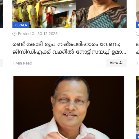
KERALA
Posted On 30-12-2025
രണ്ട് കോടി രൂപ നഷ്ടപരിഹാരം വേണം;
ഭ
ജിസിഡിഎക്ക് വക്കീൽ നോട്ടീസയച്ച് ഉമാ
തോമസ്
1 Min Read
1
View All