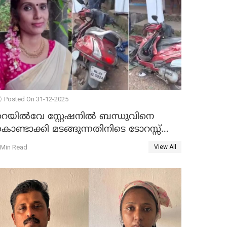
Posted On 31-12-2025
റെയിൽവേ സ്റ്റേഷനിൽ ബന്ധുവിനെ
ൊണ്ടാക്കി മടങ്ങുന്നതിനിടെ ടോറസ്സ്
ോറി സ്കൂട്ടറിൽ ഇടിച്ചു : യുവതിക്ക്
 Min Read
View All
ാരുണാന്ത്യം