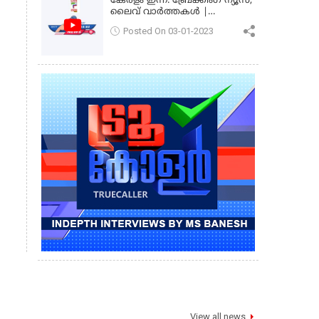
കേരളം ഇന്ന്: ബ്രേക്കിംഗ് ന്യൂസ്,
ലൈവ് വാർത്തകൾ |
കേരളവിഷൻ ന്യൂസ്
Posted On 03-01-2023
View all news