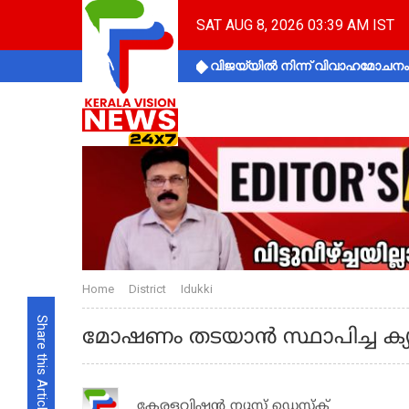
SAT AUG 8, 2026 03:39 AM IST
വിജയ്‌യിൽ നിന്ന് വിവാഹമോചനം 
Home
District
Idukki
Share this Article
മോഷണം തടയാന്‍ സ്ഥാപിച്ച 
കേരളവിഷൻ ന്യൂസ് ഡെസ്‌ക്