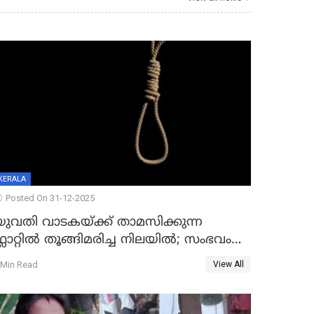
KERALA
Posted On 31-12-2025
യുവതി വാടകയ്ക്ക് താമസിക്കുന്ന
്ലാറ്റില്‍ തൂങ്ങിമരിച്ച നിലയില്‍; സംഭവം
കൈതപ്പൊയിലില്‍
 Min Read
View All