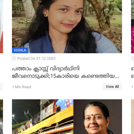
KERALA
Posted On 31-12-2025
പത്താം ക്ലാസ്സ് വിദ്യാര്‍ഥിനി
ജീവനൊടുക്കി;15കാരിയെ കണ്ടെത്തിയത്
ക
കിടപ്പുമുറിയില്‍ തൂങ്ങി മരിച്ച നിലയിൽ
ല
1 Min Read
1
View All
ദ