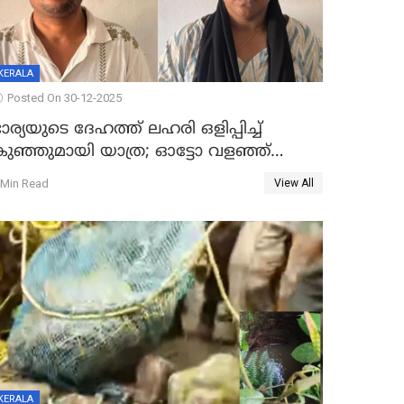
KERALA
Posted On 30-12-2025
ാര്യയുടെ ദേഹത്ത് ലഹരി ഒളിപ്പിച്ച്
കുഞ്ഞുമായി യാത്ര; ഓട്ടോ വളഞ്ഞ്
ദമ്പതികളെ പിടികൂടി പൊലീസ്
 Min Read
View All
KERALA