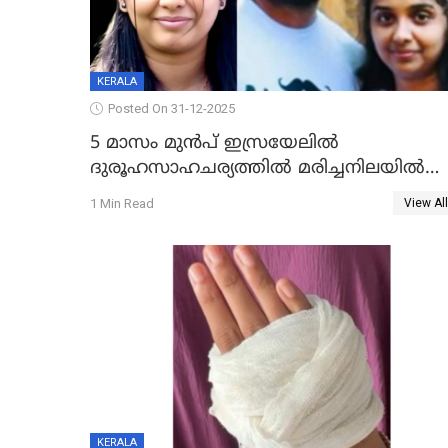
KERALA
Posted On 31-12-2025
5 മാസം മുൻപ് ഇസ്രയേലിൽ
ദുരൂഹസാഹചര്യത്തിൽ മരിച്ചനിലയിൽ
കണ്ടെത്തിയ മലയാളി യുവാവിന്റെ
1 Min Read
View All
ഭാര്യയും മരിച്ചു
KERALA