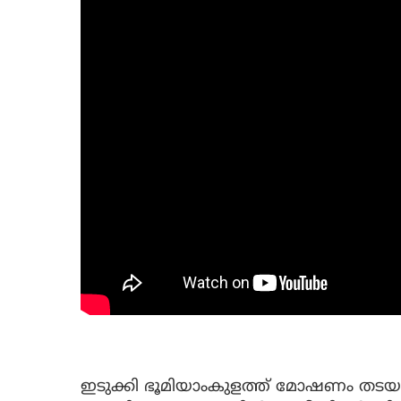
ഇടുക്കി ഭൂമിയാംകുളത്ത് മോഷണം തടയാ