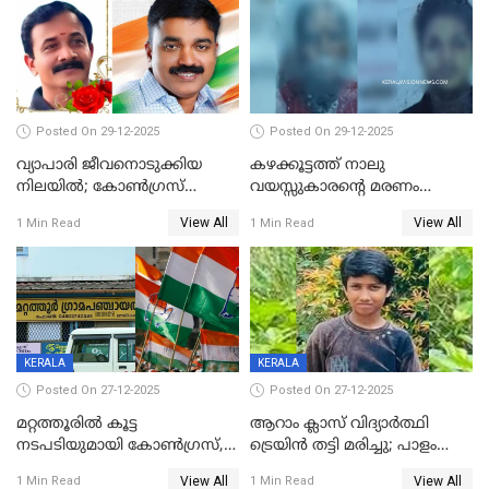
Posted On 29-12-2025
Posted On 29-12-2025
വ്യാപാരി ജീവനൊടുക്കിയ
കഴക്കൂട്ടത്ത് നാലു
നിലയില്‍; കോണ്‍ഗ്രസ്
വയസ്സുകാരന്റെ മരണം
കൗണ്‍സിലറുടെ
കൊലപാതകം: അമ്മയും
View All
View All
1 Min Read
1 Min Read
മാനസികപീഡനമെന്ന് കുറിപ്പ്
സുഹൃത്തും പൊലീസ്
കസ്റ്റഡിയിൽ
KERALA
KERALA
Posted On 27-12-2025
Posted On 27-12-2025
മറ്റത്തൂരിൽ കൂട്ട
ആറാം ക്ലാസ് വിദ്യാർത്ഥി
നടപടിയുമായി കോണ്‍ഗ്രസ്,
ട്രെയിൻ തട്ടി മരിച്ചു; പാളം
ബിജെപി പാളയത്തിലെത്തിയ
മുറിച്ചുകടക്കുന്നതിനിടെ
View All
View All
1 Min Read
1 Min Read