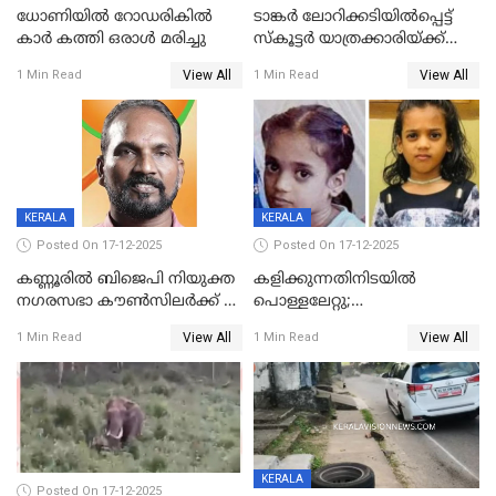
ധോണിയിൽ റോഡരികിൽ
ടാങ്കർ ലോറിക്കടിയിൽപ്പെട്ട്
കാർ കത്തി ഒരാൾ മരിച്ചു
സ്കൂട്ടർ യാത്രക്കാരിയ്ക്ക്
ദാരുണാന്ത്യം; അപകടം
View All
View All
1 Min Read
1 Min Read
കണ്ടോത്ത് ദേശീയ പാതയിൽ
KERALA
KERALA
Posted On 17-12-2025
Posted On 17-12-2025
കണ്ണൂരിൽ ബിജെപി നിയുക്ത
കളിക്കുന്നതിനിടയിൽ
നഗരസഭാ കൗൺസിലർക്ക് 36
പൊള്ളലേറ്റു;
വർഷം തടവുശിക്ഷ
ചികിത്സയിലായിരുന്ന രണ്ടാം
View All
View All
1 Min Read
1 Min Read
ക്ലാസ് വിദ്യാർത്ഥിനി മരിച്ചു
KERALA
Posted On 17-12-2025