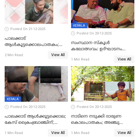
KERALA
Posted On 21-12-2025
Posted On 20-12-2025
പാലക്കാട്‌
സംസ്ഥാന സ്കൂൾ
ആൾകൂട്ടക്കൊലപാതകം;
കലോത്സവം: ഉദ്ഘാടനം
അന്വേഷണം
View All
മുഖ്യമന്ത്രി, സമാപനത്തിൽ
2 Min Read
ഊർജ്ജിതമാക്കിമാക്കി
View All
1 Min Read
മുഖ്യാതിഥിയായി
ക്രൈംബ്രാഞ്ച്
മോഹൻലാൽ
KERALA
Posted On 20-12-2025
Posted On 20-12-2025
പാലക്കാട് ആൾക്കൂട്ടക്കൊല;
നാടിനെ നടുക്കി ദാരുണ
കേസ് ക്രൈംബ്രാഞ്ചിന്;
കൊലപാതകം; അഞ്ചു
DYSPയുടെ നേതൃത്വത്തിൽ
വയസ്സുകാരനെ 'അമ്മ
View All
View All
1 Min Read
1 Min Read
അന്വേഷിക്കും
കഴുത്തുഞെരിച്ച് കൊന്നു