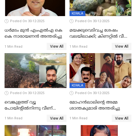
KERALA
Posted On 30-12-2025
Posted On 30-12-2025
ധർമടം മുൻ എംഎല്‍എ കെ
മയക്കുവെടിവച്ച ശേഷം
കെ നാരായണന്‍ അന്തരിച്ചു
വലയിലാക്കി; കിണറ്റിൽ വീണ
കടുവയെ പുറത്തെത്തിച്ചു
View All
View All
1 Min Read
1 Min Read
KERALA
Posted On 30-12-2025
Posted On 30-12-2025
വെങ്കുളത്ത് വ്യൂ
മോഹന്‍ലാലിന്‍റെ അമ്മ
പോയിന്റിൽനിന്നു വീണ്
ശാന്തകുമാരി അന്തരിച്ചു
യുവാവ് മരിച്ചു
View All
View All
1 Min Read
1 Min Read