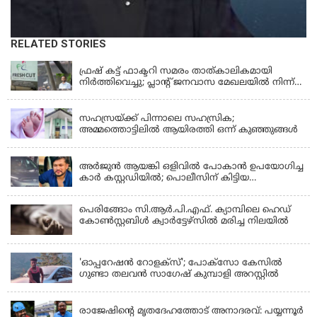
RELATED STORIES
KERALA
ഫ്രഷ് കട്ട് ഫാക്ടറി സമരം താത്കാലികമായി
നിർത്തിവെച്ചു; പ്ലാൻ്റ് ജനവാസ മേഖലയിൽ നിന്ന്
മാറ്റാൻ കമ്പനി സന്നദ്ധത അറിയിച്ചതായി പി.കെ
KERALA
ഫിറോസ് എംഎൽഎ
സഹസ്രയ്ക്ക് പിന്നാലെ സഹസ്രിക;
അമ്മത്തൊട്ടിലില്‍ ആയിരത്തി ഒന്ന് കുഞ്ഞുങ്ങള്‍
KERALA
അർജുൻ ആയങ്കി ഒളിവിൽ പോകാൻ ഉപയോഗിച്ച
കാർ കസ്റ്റഡിയിൽ; പൊലീസിന് കിട്ടിയ
വാഹനത്തിന്റെ ഉടമ അർജുന്റെ ഭാര്യ
പെരിങ്ങോം സി.ആർ.പി.എഫ്. ക്യാമ്പിലെ ഹെഡ്
കോൺസ്റ്റബിൾ ക്വാർട്ടേഴ്സിൽ മരിച്ച നിലയിൽ
LATEST NEWS
'ഓപ്പറേഷൻ റോളക്സ്'; പോക്സോ കേസിൽ
ഗുണ്ടാ തലവൻ സാഗേഷ് കുമ്പാളി അറസ്റ്റിൽ
KERALA
രാജേഷിന്റെ മൃതദേഹത്തോട് അനാദരവ്: പയ്യന്നൂർ