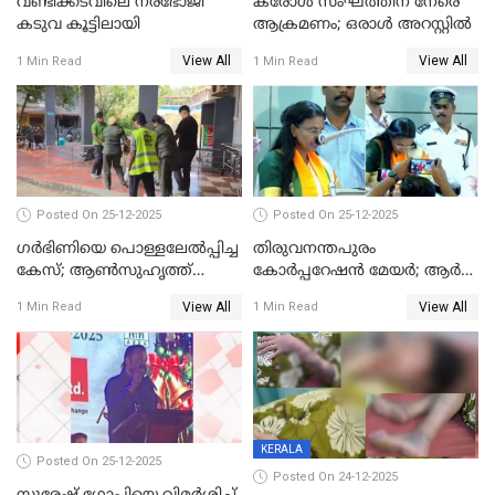
വണ്ടിക്കടവിലെ നരഭോജി
കരോള്‍ സംഘത്തിന് നേരെ
കടുവ കൂട്ടിലായി
ആക്രമണം; ഒരാള്‍ അറസ്റ്റില്‍
View All
View All
1 Min Read
1 Min Read
Posted On 25-12-2025
Posted On 25-12-2025
ഗര്‍ഭിണിയെ പൊള്ളലേല്‍പ്പിച്ച
തിരുവനന്തപുരം
കേസ്; ആണ്‍സുഹൃത്ത്
കോര്‍പ്പറേഷന്‍ മേയർ; ആര്‍
പിടിയില്‍
ശ്രീലേഖയ്ക്ക് മുൻതൂക്കം
View All
View All
1 Min Read
1 Min Read
KERALA
Posted On 25-12-2025
Posted On 24-12-2025