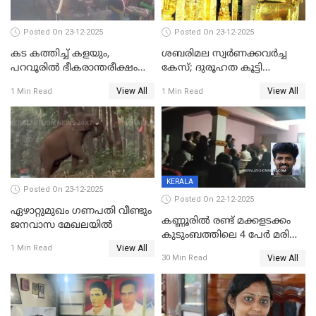
Posted On 23-12-2025
Posted On 23-12-2025
കട കത്തിച്ച് കളയും,
ശബരിമല സ്വര്‍ണക്കവര്‍ച്ച
പറവൂരില്‍ ഭീകരാന്തരീക്ഷം
കേസ്; ദുരൂഹത കൂട്ടി
സൃഷ്ടിച്ച് കുട്ടി ലഹരിസംഘം
വിദേശവ്യവസായിയുടെ മൊഴി
View All
View All
1 Min Read
1 Min Read
KERALA
Posted On 23-12-2025
Posted On 22-12-2025
ഏഴാറ്റുമുഖം ഗണപതി വീണ്ടും
കണ്ണൂരിൽ രണ്ട് മക്കളടക്കം
ജനവാസ മേഖലയിൽ
കുടുംബത്തിലെ 4 പേർ മരിച്ച
View All
നിലയിൽ
1 Min Read
View All
30 Min Read