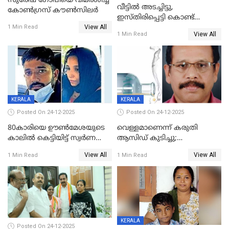
സുരേഷ് ഗോപിയെ വിമര്‍ശിച്ച്
വീട്ടിൽ അടച്ചിട്ടു,
കോണ്‍ഗ്രസ് കൗണ്‍സിലര്‍
ഇസ്തിരിപ്പെട്ടി കൊണ്ട്
View All
പൊള്ളിച്ചു; 8 മാസം
1 Min Read
View All
1 Min Read
ഗർഭിണിയായ യുവതിക്ക് ക്രൂര
മർദനം
KERALA
KERALA
Posted On 24-12-2025
Posted On 24-12-2025
80കാരിയെ ഊൺമേശയുടെ
വെള്ളമാണെന്ന് കരുതി
കാലിൽ കെട്ടിയിട്ട് സ്വർണവും
ആസിഡ് കുടിച്ചു;
പണവും കവർന്നു;
ചികിത്സയിലിരുന്ന ആള്‍
View All
View All
1 Min Read
1 Min Read
കൊച്ചുമകനും സുഹൃത്തും
മരിച്ചു
അറസ്റ്റിൽ
KERALA
Posted On 24-12-2025