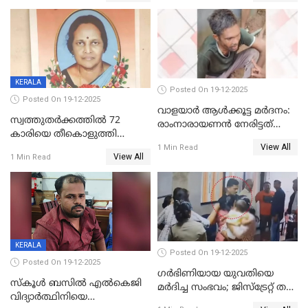
KERALA
Posted On 19-12-2025
Posted On 19-12-2025
വാളയാർ ആൾക്കൂട്ട മർദനം:
സ്വത്തുതര്‍ക്കത്തില്‍ 72
രാംനാരായണൻ നേരിട്ടത്
കാരിയെ തീകൊളുത്തി
കൊടും ക്രൂരത; ശരീരത്തിൽ
View All
കൊന്നു;
1 Min Read
നാൽപ്പതിലേറെ
View All
1 Min Read
ക്രൂരകൊലപാതകത്തില്‍
മുറിവുകളെന്ന് പോസ്റ്റ്‌മോർട്ടം
സഹോദരിപുത്രന് ജീവപര്യന്തം
റിപ്പോർട്ട്
KERALA
Posted On 19-12-2025
Posted On 19-12-2025
ഗര്‍ഭിണിയായ യുവതിയെ
സ്കൂൾ ബസിൽ എൽകെജി
മര്‍ദിച്ച സംഭവം; ജിസ്‌ട്രേറ്റ് തല
വിദ്യാര്‍ത്ഥിനിയെ
അന്വേഷണം വേണമെന്ന്