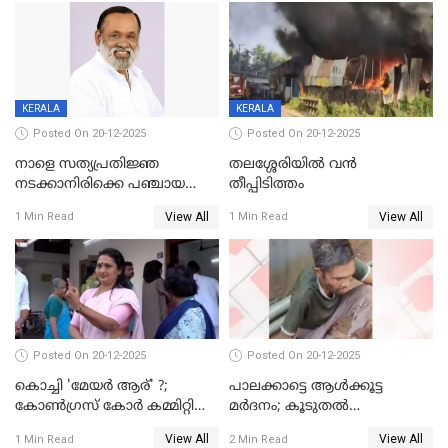
KERALA
KERALA
Posted On 20-12-2025
Posted On 20-12-2025
നാളെ സത്യപ്രതിജ്ഞ
തലശ്ശേരിയിൽ വൻ
നടക്കാനിരിക്കെ പഞ്ചായത്ത്
തീപ്പിടിത്തം
മെമ്പർ മരിച്ചു
View All
View All
1 Min Read
1 Min Read
Posted On 20-12-2025
Posted On 20-12-2025
കൊച്ചി 'മേയർ ആര്' ?;
പാലക്കാട്ടെ ആള്‍ക്കൂട്ട
കോണ്‍ഗ്രസ് കോര്‍ കമ്മിറ്റി
മര്‍ദനം; കൂടുതല്‍
യോഗം ചൊവ്വാഴ്ച
അറസ്റ്റുണ്ടാവും, മര്‍ദിച്ചത് 15
View All
View All
1 Min Read
2 Min Read
അംഗ സംഘമെന്ന് വിവരം