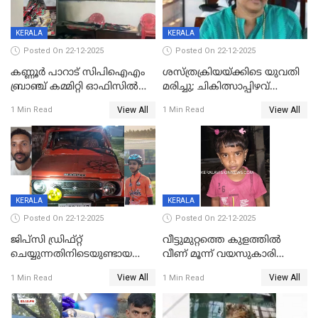
KERALA
KERALA
Posted On 22-12-2025
Posted On 22-12-2025
കണ്ണൂർ പാറാട് സിപിഐഎം
ശസ്ത്രക്രിയയ്‌ക്കിടെ യുവതി
ബ്രാഞ്ച് കമ്മിറ്റി ഓഫിസിൽ
മരിച്ചു; ചികിത്സാപ്പിഴവ്
തീയിട്ടു; നേതാക്കളുടെ
ആരോപിച്ച് ബന്ധുക്കൾ;
View All
View All
1 Min Read
1 Min Read
ചിത്രങ്ങളടക്കം കത്തിയ
സംഭവം മാവേലിക്കരയിൽ
നിലയിൽ
KERALA
KERALA
Posted On 22-12-2025
Posted On 22-12-2025
ജിപ്സി ഡ്രിഫ്റ്റ്
വീട്ടുമുറ്റത്തെ കുളത്തിൽ
ചെയ്യുന്നതിനിടെയുണ്ടായ
വീണ് മൂന്ന് വയസുകാരി
അപകടം; 14 വയസുകാരന്
മരിച്ചു
View All
View All
1 Min Read
1 Min Read
ദാരുണാന്ത്യം; ജീപ്സി
ഓടിച്ചയാൾ അറസ്റ്റിൽ.