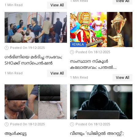
View All
ലൈംഗികമായി ഉപദ്രവിച്ചു;
1 Min Read
യുവതി
View All
1 Min Read
ക്ലീനര്‍ പിടിയിൽ
KERALA
Posted On 19-12-2025
Posted On 18-12-2025
ഗര്‍ഭിണിയെ മർദിച്ച സംഭവം;
സംസ്ഥാന സ്കൂൾ
SHOക്ക് സസ്പെൻഷൻ
കലോത്സവം: പന്തൽ
View All
കാൽനാട്ടൽ 20 ന്
1 Min Read
View All
1 Min Read
Posted On 18-12-2025
Posted On 18-12-2025
ആൾക്കൂട്ട
വീണ്ടും 'ഡിജിറ്റല്‍ അറസ്റ്റ്';