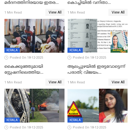
മർദനത്തിനിരയായ ഇതര
കൊച്ചിയില്‍ വനിതാ
സംസ്ഥാന തൊഴിലാളി മരിച്ചു;
ഡോക്ടര്‍ക്ക് നഷ്ടമായത് 6.38
View All
View All
1 Min Read
1 Min Read
നടുക്കുന്ന സംഭവം
കോടി രൂപ
വാളയാറിൽ
KERALA
KERALA
Posted On 18-12-2025
Posted On 18-12-2025
കൈക്കുഞ്ഞുമായി
ആലപ്പുഴയിൽ ഇരട്ടവോട്ടെന്ന്
സ്റ്റേഷനിലെത്തിയ
പരാതി; വിജയം
യുവതിയ്ക്ക് മർദ്ദനം; സിഐ
റദ്ദാക്കണമെന്ന് വലിയമരം
View All
View All
1 Min Read
1 Min Read
കരണത്തടിച്ചു; CC ടിവി
വാർഡിലെ എൽഡിഎഫ്
ദൃശ്യങ്ങൾ പുറത്ത്
സ്ഥാനാർത്ഥി
KERALA
KERALA
Posted On 18-12-2025
Posted On 18-12-2025