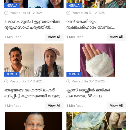
KERALA
KERALA
Posted On 31-12-2025
Posted On 30-12-2025
5 മാസം മുൻപ് ഇസ്രയേലിൽ
രണ്ട് കോടി രൂപ
ദുരൂഹസാഹചര്യത്തിൽ
നഷ്ടപരിഹാരം വേണം;
മരിച്ചനിലയിൽ കണ്ടെത്തിയ
ജിസിഡിഎക്ക് വക്കീൽ
View All
View All
1 Min Read
1 Min Read
മലയാളി യുവാവിന്റെ ഭാര്യയും
നോട്ടീസയച്ച് ഉമാ തോമസ്
മരിച്ചു
KERALA
KERALA
Posted On 30-12-2025
Posted On 30-12-2025
ഭാര്യയുടെ ദേഹത്ത് ലഹരി
ക്ലാസ് ടെസ്റ്റിൽ മാർക്ക്
ഒളിപ്പിച്ച് കുഞ്ഞുമായി യാത്ര;
കുറഞ്ഞു; 38 ഓളം
ഓട്ടോ വളഞ്ഞ് ദമ്പതികളെ
വിദ്യാർഥികളെ ട്യൂഷൻ
View All
View All
1 Min Read
1 Min Read
പിടികൂടി പൊലീസ്
സെന്ററിലെ അധ്യാപകന്‍
മർദിച്ചതായി പരാതി