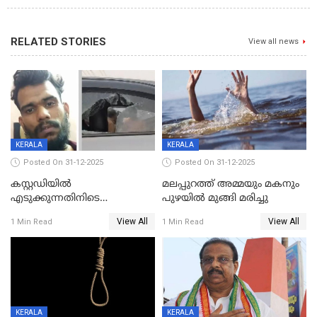
RELATED STORIES
View all news
KERALA
KERALA
Posted On 31-12-2025
Posted On 31-12-2025
കസ്റ്റഡിയിൽ
മലപ്പുറത്ത് അമ്മയും മകനും
എടുക്കുന്നതിനിടെ
പുഴയിൽ മുങ്ങി മരിച്ചു
വിലങ്ങുമായി രക്ഷപ്പെട്ട
View All
View All
1 Min Read
1 Min Read
വധശ്രമക്കേസ് പ്രതി പിടിയിൽ
KERALA
KERALA