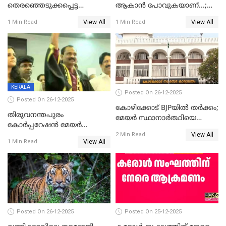
തെരഞ്ഞെടുക്കപ്പെട്ട
ആകാൻ പോവുകയാണ്...;
ശേഷമുള്ള പി ഇന്ദിരയുടെ
ആവട്ടെ, അഭിനന്ദനങ്ങൾ’;
View All
View All
1 Min Read
1 Min Read
ആദ്യ വോട്ട് അസാധു; കണ്ണൂർ
മുഖ്യമന്ത്രിയുടെ ഓഫീസ്
ഡെപ്യൂട്ടി മേയർ സ്ഥാനത്ത്
തന്നെ വിശദീകരിയ്ക്കുന്നു;
താഹിറിന് വിജയം
സത്യമിതാണ്
KERALA
Posted On 26-12-2025
Posted On 26-12-2025
കോഴിക്കോട് BJPയിൽ തർക്കം;
തിരുവനന്തപുരം
മേയർ സ്ഥാനാർത്ഥിയെ
കോര്‍പ്പറേഷന്‍ മേയര്‍
പരസ്യമായി പ്രഖ്യാപിച്ചില്ല
View All
തെരഞ്ഞെടുപ്പ്; സിപിഐഎം
2 Min Read
View All
1 Min Read
ഹൈക്കോടതിയിലേക്ക്;
സത്യപ്രതിജ്ഞ ചടങ്ങില്‍
ചട്ടലംഘനമെന്ന് പാർട്ടി
Posted On 26-12-2025
Posted On 25-12-2025