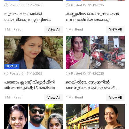
Posted On 31-12-2025
Posted On 31-12-2025
യുവതി വാടകയ്ക്ക്
കണ്ണൂരിൽ കെ സുധാകരൻ
താമസിക്കുന്ന ഫ്ലാറ്റില്‍
സ്ഥാനാർഥിയായേക്കും
തൂങ്ങിമരിച്ച നിലയില്‍;
View All
View All
1 Min Read
1 Min Read
സംഭവം കൈതപ്പൊയിലില്‍
KERALA
Posted On 31-12-2025
Posted On 31-12-2025
പത്താം ക്ലാസ്സ് വിദ്യാര്‍ഥിനി
റെയിൽവേ സ്റ്റേഷനിൽ
ജീവനൊടുക്കി;15കാരിയെ
ബന്ധുവിനെ കൊണ്ടാക്കി
കണ്ടെത്തിയത്
മടങ്ങുന്നതിനിടെ ടോറസ്സ്
View All
View All
1 Min Read
1 Min Read
കിടപ്പുമുറിയില്‍ തൂങ്ങി മരിച്ച
ലോറി സ്കൂട്ടറിൽ ഇടിച്ചു :
നിലയിൽ
യുവതിക്ക് ദാരുണാന്ത്യം