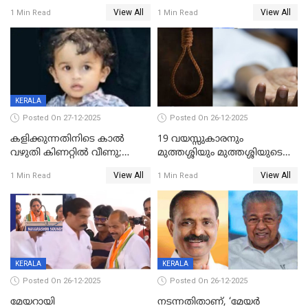
ശബരിമലയിൽ വരുമാനം
വയസ്സുകാരനെ കാണാതായി
View All
View All
1 Min Read
1 Min Read
കുതിച്ചുയരുന്നു
KERALA
Posted On 27-12-2025
Posted On 26-12-2025
കളിക്കുന്നതിനിടെ കാൽ
19 വയസ്സുകാരനും
വഴുതി കിണറ്റിൽ വീണു;
മുത്തശ്ശിയും മുത്തശ്ശിയുടെ
ഒന്നര വയസ്സുകാരന്
സഹോദരിയും വീട്ടിൽ തൂങ്ങി
View All
View All
1 Min Read
1 Min Read
ദാരുണാന്ത്യം
മരിച്ചനിലയിൽ
KERALA
KERALA
Posted On 26-12-2025
Posted On 26-12-2025
മേയറായി
നടന്നതിതാണ്, ‘മേയർ