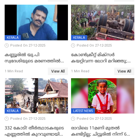
എട്ട് പേര്‍ ഉള്‍പ്പെടെ
അപകടം മലപ്പുറത്ത്
പത്തുപേരെ പുറത്താക്കി,
ചൊവ്വന്നൂരിലും നടപടി
KERALA
KERALA
Posted On 27-12-2025
Posted On 27-12-2025
കണ്ണൂരിൽ യു.പി
കോണ്‍ക്രീറ്റ് മിക്‌സര്‍
സ്വദേശിയുടെ മരണത്തിൽ
കയറ്റിവന്ന ലോറി മറിഞ്ഞു;
അഞ്ചംഗ സംഘത്തിനെതിരെ
രണ്ടുപേര്‍ക്ക് ദാരുണാന്ത്യം;
View All
View All
1 Min Read
1 Min Read
കേസ്; തർക്കമുണ്ടായത്
അപകടം കണ്ണൂരിൽ
ഫേഷ്യലിന് 300 രൂപ
ആവശ്യപ്പെട്ടതിനെച്ചൊല്ലി
KERALA
LATEST NEWS
Posted On 27-12-2025
Posted On 27-12-2025
332 കോടി! തീർത്ഥാടകരുടെ
രാവിലെ 11മണി മുതൽ
എണ്ണത്തിൽ കുറവുണ്ടായിട്ടും
കണ്ടിട്ടില്ല; ചിറ്റൂരിൽ നിന്ന് 6