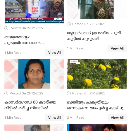
Posted On 21-12-2025
Posted On 22-12-2025
മണ്ണാർക്കാട് ഇറങ്ങിയ പുലി
രാജ്യത്താദ്യം;
കൂട്ടിൽ കുടുങ്ങി
പുതുജീവനേകാൻ
View All
ഷിബുവിന്റെ ഹൃദയം
1 Min Read
View All
1 Min Read
എറണാകുളം സർക്കാർ
ജനറൽ
ആശുപത്രിയിലെത്തിച്ചു
Posted On 21-12-2025
Posted On 21-12-2025
കാസർഗോഡ് 80 കാരിയെ
ഭക്തിയും പ്രകൃതിയും
വീട്ടിൽ മരിച്ച നിലയിൽ
ഒന്നാകുന്ന അപൂര്‍വ്വ കാഴ്ച;
കണ്ടെത്തി
ഭക്തർക്ക്
View All
View All
1 Min Read
2 Min Read
കാഴ്ചാനുഭവമൊരുക്കി
ശബരീ നന്ദനം