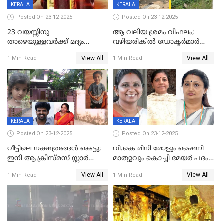
KERALA
KERALA
Posted On 23-12-2025
Posted On 23-12-2025
23 വയസ്സിനു
ആ വലിയ ശ്രമം വിഫലം;
താഴെയുള്ളവർക്ക് മദ്യം
വഴിയരികില്‍ ‌ഡോക്ടര്‍മാര്‍
നൽകിയതിനെതിരെ കർശന
ശസ്ത്രക്രിയ നടത്തിയ ലിനു
View All
View All
1 Min Read
1 Min Read
നടപടി;സ്ഥാപനങ്ങൾക്കെതിരെ
മരണത്തിന് കീഴടങ്ങി
രണ്ട് കേസുകൾ
KERALA
KERALA
Posted On 23-12-2025
Posted On 23-12-2025
വീട്ടിലെ നക്ഷത്രങ്ങൾ കെട്ടു;
വി.കെ മിനി മോളും ഷൈനി
ഇനി ആ ക്രിസ്മസ് സ്റ്റാർ
മാത്യുവും കൊച്ചി മേയർ പദം
മാത്രം; പൈതങ്ങൾക്ക്
പങ്കിടും; ദീപ്തി മേരി വർഗീസ്
View All
View All
1 Min Read
1 Min Read
വേണ്ടിയുള്ള
മേയറാകില്ല
പിടിവലിക്കിടയിൽ
അപ്പൂപ്പനെതിരെ പോക്സോ
കേസ് ഒടുവിൽ 4 ജീവനുകൾ
പൊലിഞ്ഞു