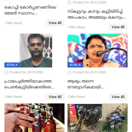
Posted On 23-12-2025
കൊച്ചി കോര്‍പ്പറേഷനിലെ
സ്കൂട്ടറും കാറും കൂട്ടിയിടിച്ച്
മേയര്‍ സ്ഥാനം;
അപകടം; അമ്മയും മകനും
കോണ്‍ഗ്രസില്‍ അതൃപതി
View All
മരിച്ചു, മറ്റൊരു മകൻ
1 Min Read
രൂക്ഷം
View All
1 Min Read
ഗുരുതരാവസ്ഥയിൽ
KERALA
KERALA
Posted On 23-12-2025
Posted On 23-12-2025
പ്രായപൂർത്തിയാകാത്ത
ആരും തന്നെ
പെൺകുട്ടിയ്ക്കെതിരെ
ഔദ്യോഗികമായി
ലൈംഗികാതിക്രമം; 36കാരന്
അറിയിച്ചിട്ടില്ല, മേയറെ
View All
View All
1 Min Read
1 Min Read
59 വർഷം തടവും 90,൦൦൦ രൂപ
കണ്ടെത്താൻ ഇന്ന് കോർ
പിഴയും ശിക്ഷ
കമ്മിറ്റി കൂടിയില്ല';
അതൃപ്തിയുമായി ദീപ്തി മേരി
വർഗീസ്