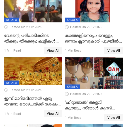
KERALA
KERALA
Posted On 29-12-2025
Posted On 29-12-2025
വേടന്റെ പരിപാടിക്കിടെ
കാൽമുട്ടിനൊപ്പം വെള്ളം,
തിക്കും തിരക്കും; കുട്ടികള്‍
ഒന്നാം ക്ലാസുകാരി പുഴയിൽ
ഉള്‍പ്പെടെ നിരവധി പേര്‍ക്ക്
മുങ്ങി മരിച്ചു; ദാരുണ സംഭവം
View All
View All
1 Min Read
1 Min Read
പരിക്ക്; പാളം മറികടന്ന
കുട്ടികൾക്കൊപ്പം
യുവാവ് ട്രെയിന്‍ തട്ടി മരിച്ചു
കളിക്കുന്നതിനിടെ
KERALA
KERALA
Posted On 29-12-2025
Posted On 29-12-2025
ഇന്ന് മാറിമറിഞ്ഞത് ഏഴു
'ഫിറ്റായാൽ' അളവ്
തവണ; ഒരാഴ്ചയ്ക്ക് ശേഷം
കുറയും,'സ്‌മോൾ കുറവ്
സ്വർണവിലയിൽ ഇടിവ്
View All
പിടികൂടി; ബാറിന് 25,000 രൂപ
1 Min Read
View All
1 Min Read
പിഴ