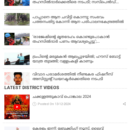
തഹസിൽദാർക്കെതിരെ നടപടി; സസ്പെൻഡ്
ചെയ്യാൻ നിർദേശം നൽകി മന്ത്രി
KERALA
പാപ്പാനെ ആന ചവിട്ടി കൊന്നു; സംഭവം
പത്തനംതിട്ട കോന്നി ആന പരിപാലനകേന്ദ്രത്തിൽ
KERALA
‘രാജേഷിന്‍റെ മൃതദേഹം കൊണ്ടുപോകാന്‍
തഹസില്‍ദാര്‍ പണം ആവശ്യപ്പെട്ടു’;
ഗുരുതരആരോപണം
LATEST NEWS
ട്രംപിന്റെ മരുമകന്‍ ആലപ്പുഴയില്‍; ഹൗസ് ബോട്ട്
യാത്ര തുടങ്ങി; വള്ളംകളി കാണും
വിവാദ പരാമര്‍ശത്തില്‍ നീണ്ടകര ഫിഷറീസ്
അസിസ്റ്റന്റ് ഡയറക്ടര്‍ക്കെതിരെ നടപടി
LATEST DISTRICT VIDEOS
ചക്കുളത്തുകാവ് പൊങ്കാല 2024
Posted On 13-12-2024
കേരളം ഇന്ന്: ബ്രേക്കിംഗ് ന്യൂസ്, ലൈവ്