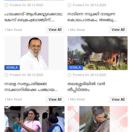
Posted On 20-12-2025
Posted On 20-12-2025
പാലക്കാട് ആൾക്കൂട്ടക്കൊല;
നാടിനെ നടുക്കി ദാരുണ
കേസ് ക്രൈംബ്രാഞ്ചിന്;
കൊലപാതകം; അഞ്ചു
DYSPയുടെ നേതൃത്വത്തിൽ
വയസ്സുകാരനെ 'അമ്മ
View All
View All
1 Min Read
1 Min Read
അന്വേഷിക്കും
കഴുത്തുഞെരിച്ച് കൊന്നു
KERALA
KERALA
Posted On 20-12-2025
Posted On 20-12-2025
നാളെ സത്യപ്രതിജ്ഞ
തലശ്ശേരിയിൽ വൻ
നടക്കാനിരിക്കെ പഞ്ചായത്ത്
തീപ്പിടിത്തം
മെമ്പർ മരിച്ചു
View All
View All
1 Min Read
1 Min Read