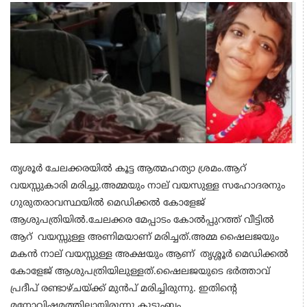
തൃശൂർ ചേലക്കരയിൽ കൂട്ട ആത്മഹത്യാ ശ്രമം.ആറ്
വയസ്സുകാരി മരിച്ചു.അമ്മയും നാല് വയസുള്ള സഹോദരനും
ഗുരുതരാവസ്ഥയിൽ മെഡിക്കൽ കോളേജ്
ആശുപത്രിയിൽ.ചേലക്കര മേപ്പാടം കോൽപ്പുറത്ത് വീട്ടിൽ
ആറ് വയസ്സുള്ള അണിമയാണ് മരിച്ചത്.അമ്മ ഷൈലജയും
മകൻ നാല് വയസ്സുള്ള അക്ഷയും ആണ് തൃശ്ശൂർ മെഡിക്കൽ
കോളേജ് ആശുപത്രിയിലുള്ളത്.ഷൈലജയുടെ ഭർത്താവ്
പ്രദീപ് രണ്ടാഴ്ചയ്ക്ക് മുൻപ് മരിച്ചിരുന്നു. ഇതിന്റെ
മനോവിഷമത്തിലായിരുന്നു കുടുംബം.