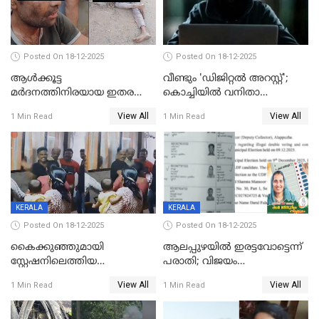
Posted On 18-12-2025
Posted On 18-12-2025
ആൾക്കൂട്ട
വീണ്ടും 'ഡിജിറ്റല്‍ അറസ്റ്റ്';
മർദനത്തിനിരയായ ഇതര
കൊച്ചിയില്‍ വനിതാ
സംസ്ഥാന തൊഴിലാളി മരിച്ചു;
ഡോക്ടര്‍ക്ക് നഷ്ടമായത് 6.38
View All
View All
1 Min Read
1 Min Read
നടുക്കുന്ന സംഭവം
കോടി രൂപ
വാളയാറിൽ
KERALA
KERALA
Posted On 18-12-2025
Posted On 18-12-2025
കൈക്കുഞ്ഞുമായി
ആലപ്പുഴയിൽ ഇരട്ടവോട്ടെന്ന്
സ്റ്റേഷനിലെത്തിയ
പരാതി; വിജയം
യുവതിയ്ക്ക് മർദ്ദനം; സിഐ
റദ്ദാക്കണമെന്ന് വലിയമരം
View All
View All
1 Min Read
1 Min Read
കരണത്തടിച്ചു; CC ടിവി
വാർഡിലെ എൽഡിഎഫ്
ദൃശ്യങ്ങൾ പുറത്ത്
സ്ഥാനാർത്ഥി