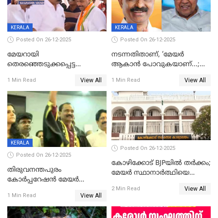
KERALA
KERALA
Posted On 26-12-2025
Posted On 26-12-2025
മേയറായി
നടന്നതിതാണ്, ‘മേയർ
തെരഞ്ഞെടുക്കപ്പെട്ട
ആകാൻ പോവുകയാണ്...;
ശേഷമുള്ള പി ഇന്ദിരയുടെ
ആവട്ടെ, അഭിനന്ദനങ്ങൾ’;
View All
View All
1 Min Read
1 Min Read
ആദ്യ വോട്ട് അസാധു; കണ്ണൂർ
മുഖ്യമന്ത്രിയുടെ ഓഫീസ്
ഡെപ്യൂട്ടി മേയർ സ്ഥാനത്ത്
തന്നെ വിശദീകരിയ്ക്കുന്നു;
താഹിറിന് വിജയം
സത്യമിതാണ്
KERALA
Posted On 26-12-2025
Posted On 26-12-2025
കോഴിക്കോട് BJPയിൽ തർക്കം;
തിരുവനന്തപുരം
മേയർ സ്ഥാനാർത്ഥിയെ
കോര്‍പ്പറേഷന്‍ മേയര്‍
പരസ്യമായി പ്രഖ്യാപിച്ചില്ല
View All
തെരഞ്ഞെടുപ്പ്; സിപിഐഎം
2 Min Read
View All
1 Min Read
ഹൈക്കോടതിയിലേക്ക്;
സത്യപ്രതിജ്ഞ ചടങ്ങില്‍