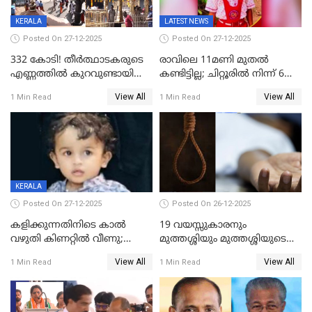
KERALA
LATEST NEWS
Posted On 27-12-2025
Posted On 27-12-2025
332 കോടി! തീർത്ഥാടകരുടെ
രാവിലെ 11മണി മുതൽ
എണ്ണത്തിൽ കുറവുണ്ടായിട്ടും
കണ്ടിട്ടില്ല; ചിറ്റൂരിൽ നിന്ന് 6
ശബരിമലയിൽ വരുമാനം
വയസ്സുകാരനെ കാണാതായി
View All
View All
1 Min Read
1 Min Read
കുതിച്ചുയരുന്നു
KERALA
Posted On 27-12-2025
Posted On 26-12-2025
കളിക്കുന്നതിനിടെ കാൽ
19 വയസ്സുകാരനും
വഴുതി കിണറ്റിൽ വീണു;
മുത്തശ്ശിയും മുത്തശ്ശിയുടെ
ഒന്നര വയസ്സുകാരന്
സഹോദരിയും വീട്ടിൽ തൂങ്ങി
View All
View All
1 Min Read
1 Min Read
ദാരുണാന്ത്യം
മരിച്ചനിലയിൽ