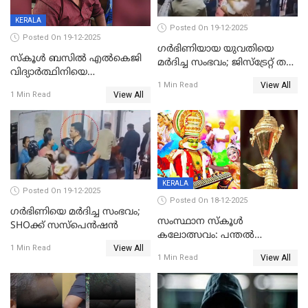
KERALA
Posted On 19-12-2025
Posted On 19-12-2025
ഗര്‍ഭിണിയായ യുവതിയെ
സ്കൂൾ ബസിൽ എൽകെജി
മര്‍ദിച്ച സംഭവം; ജിസ്‌ട്രേറ്റ് തല
വിദ്യാര്‍ത്ഥിനിയെ
അന്വേഷണം വേണമെന്ന്
View All
ലൈംഗികമായി ഉപദ്രവിച്ചു;
1 Min Read
യുവതി
View All
1 Min Read
ക്ലീനര്‍ പിടിയിൽ
KERALA
Posted On 19-12-2025
Posted On 18-12-2025
ഗര്‍ഭിണിയെ മർദിച്ച സംഭവം;
സംസ്ഥാന സ്കൂൾ
SHOക്ക് സസ്പെൻഷൻ
കലോത്സവം: പന്തൽ
View All
കാൽനാട്ടൽ 20 ന്
1 Min Read
View All
1 Min Read