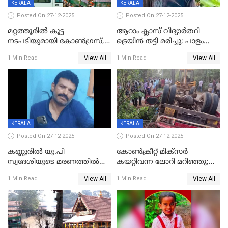
KERALA
KERALA
Posted On 27-12-2025
Posted On 27-12-2025
മറ്റത്തൂരിൽ കൂട്ട
ആറാം ക്ലാസ് വിദ്യാർത്ഥി
നടപടിയുമായി കോണ്‍ഗ്രസ്,
ട്രെയിൻ തട്ടി മരിച്ചു; പാളം
ബിജെപി പാളയത്തിലെത്തിയ
മുറിച്ചുകടക്കുന്നതിനിടെ
View All
View All
1 Min Read
1 Min Read
എട്ട് പേര്‍ ഉള്‍പ്പെടെ
അപകടം മലപ്പുറത്ത്
പത്തുപേരെ പുറത്താക്കി,
ചൊവ്വന്നൂരിലും നടപടി
KERALA
KERALA
Posted On 27-12-2025
Posted On 27-12-2025
കണ്ണൂരിൽ യു.പി
കോണ്‍ക്രീറ്റ് മിക്‌സര്‍
സ്വദേശിയുടെ മരണത്തിൽ
കയറ്റിവന്ന ലോറി മറിഞ്ഞു;
അഞ്ചംഗ സംഘത്തിനെതിരെ
രണ്ടുപേര്‍ക്ക് ദാരുണാന്ത്യം;
View All
View All
1 Min Read
1 Min Read
കേസ്; തർക്കമുണ്ടായത്
അപകടം കണ്ണൂരിൽ
ഫേഷ്യലിന് 300 രൂപ
ആവശ്യപ്പെട്ടതിനെച്ചൊല്ലി