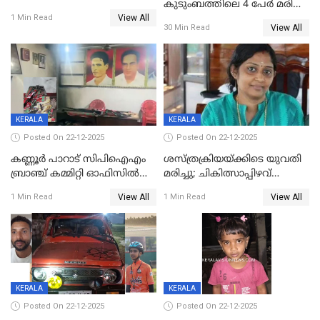
കുടുംബത്തിലെ 4 പേർ മരിച്ച
View All
നിലയിൽ
1 Min Read
View All
30 Min Read
KERALA
KERALA
Posted On 22-12-2025
Posted On 22-12-2025
കണ്ണൂർ പാറാട് സിപിഐഎം
ശസ്ത്രക്രിയയ്‌ക്കിടെ യുവതി
ബ്രാഞ്ച് കമ്മിറ്റി ഓഫിസിൽ
മരിച്ചു; ചികിത്സാപ്പിഴവ്
തീയിട്ടു; നേതാക്കളുടെ
ആരോപിച്ച് ബന്ധുക്കൾ;
View All
View All
1 Min Read
1 Min Read
ചിത്രങ്ങളടക്കം കത്തിയ
സംഭവം മാവേലിക്കരയിൽ
നിലയിൽ
KERALA
KERALA
Posted On 22-12-2025
Posted On 22-12-2025