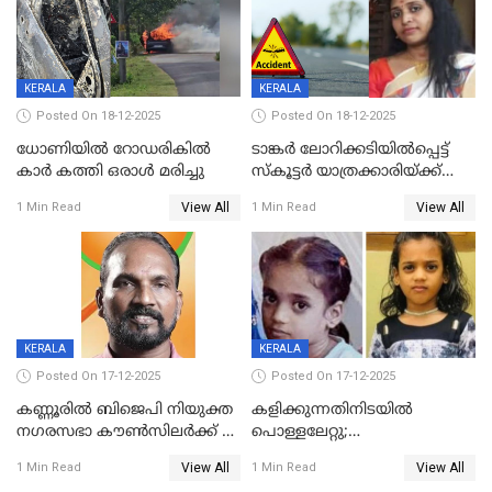
KERALA
KERALA
Posted On 18-12-2025
Posted On 18-12-2025
ധോണിയിൽ റോഡരികിൽ
ടാങ്കർ ലോറിക്കടിയിൽപ്പെട്ട്
കാർ കത്തി ഒരാൾ മരിച്ചു
സ്കൂട്ടർ യാത്രക്കാരിയ്ക്ക്
ദാരുണാന്ത്യം; അപകടം
View All
View All
1 Min Read
1 Min Read
കണ്ടോത്ത് ദേശീയ പാതയിൽ
KERALA
KERALA
Posted On 17-12-2025
Posted On 17-12-2025
കണ്ണൂരിൽ ബിജെപി നിയുക്ത
കളിക്കുന്നതിനിടയിൽ
നഗരസഭാ കൗൺസിലർക്ക് 36
പൊള്ളലേറ്റു;
വർഷം തടവുശിക്ഷ
ചികിത്സയിലായിരുന്ന രണ്ടാം
View All
View All
1 Min Read
1 Min Read
ക്ലാസ് വിദ്യാർത്ഥിനി മരിച്ചു