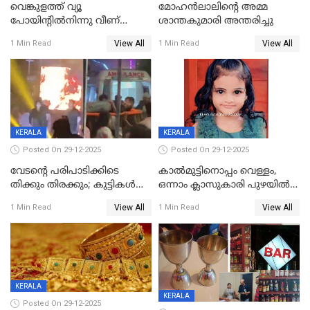
വെങ്കുളത്ത് വ്യൂ
മോഹന്‍ലാലിന്‍റെ അമ്മ
പോയിന്റിൽനിന്നു വീണ്
ശാന്തകുമാരി അന്തരിച്ചു
യുവാവ് മരിച്ചു
View All
View All
1 Min Read
1 Min Read
KERALA
KERALA
Posted On 29-12-2025
Posted On 29-12-2025
വേടന്റെ പരിപാടിക്കിടെ
കാൽമുട്ടിനൊപ്പം വെള്ളം,
തിക്കും തിരക്കും; കുട്ടികള്‍
ഒന്നാം ക്ലാസുകാരി പുഴയിൽ
ഉള്‍പ്പെടെ നിരവധി പേര്‍ക്ക്
മുങ്ങി മരിച്ചു; ദാരുണ സംഭവം
View All
View All
1 Min Read
1 Min Read
പരിക്ക്; പാളം മറികടന്ന
കുട്ടികൾക്കൊപ്പം
യുവാവ് ട്രെയിന്‍ തട്ടി മരിച്ചു
കളിക്കുന്നതിനിടെ
KERALA
KERALA
Posted On 29-12-2025