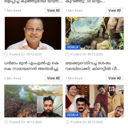
ഒളിപ്പിച്ച് കുഞ്ഞുമായി യാത്ര;
കുറഞ്ഞു; 38 ഓളം
ഓട്ടോ വളഞ്ഞ് ദമ്പതികളെ
വിദ്യാർഥികളെ ട്യൂഷൻ
View All
View All
1 Min Read
1 Min Read
പിടികൂടി പൊലീസ്
സെന്ററിലെ അധ്യാപകന്‍
മർദിച്ചതായി പരാതി
KERALA
Posted On 30-12-2025
Posted On 30-12-2025
ധർമടം മുൻ എംഎല്‍എ കെ
മയക്കുവെടിവച്ച ശേഷം
കെ നാരായണന്‍ അന്തരിച്ചു
വലയിലാക്കി; കിണറ്റിൽ വീണ
കടുവയെ പുറത്തെത്തിച്ചു
View All
View All
1 Min Read
1 Min Read
KERALA
Posted On 30-12-2025
Posted On 30-12-2025