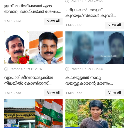
Posted On 29-12-2025
ഇന്ന് മാറിമറിഞ്ഞത് ഏഴു
'ഫിറ്റായാൽ' അളവ്
തവണ; ഒരാഴ്ചയ്ക്ക് ശേഷം
കുറയും,'സ്‌മോൾ കുറവ്
സ്വർണവിലയിൽ ഇടിവ്
View All
പിടികൂടി; ബാറിന് 25,000 രൂപ
1 Min Read
View All
1 Min Read
പിഴ
Posted On 29-12-2025
Posted On 29-12-2025
വ്യാപാരി ജീവനൊടുക്കിയ
കഴക്കൂട്ടത്ത് നാലു
നിലയില്‍; കോണ്‍ഗ്രസ്
വയസ്സുകാരന്റെ മരണം
കൗണ്‍സിലറുടെ
കൊലപാതകം: അമ്മയും
View All
View All
1 Min Read
1 Min Read
മാനസികപീഡനമെന്ന് കുറിപ്പ്
സുഹൃത്തും പൊലീസ്
കസ്റ്റഡിയിൽ