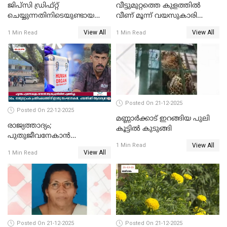
ജിപ്സി ഡ്രിഫ്റ്റ്
വീട്ടുമുറ്റത്തെ കുളത്തിൽ
ചെയ്യുന്നതിനിടെയുണ്ടായ
വീണ് മൂന്ന് വയസുകാരി
അപകടം; 14 വയസുകാരന്
മരിച്ചു
View All
View All
1 Min Read
1 Min Read
ദാരുണാന്ത്യം; ജീപ്സി
ഓടിച്ചയാൾ അറസ്റ്റിൽ.
Posted On 21-12-2025
Posted On 22-12-2025
മണ്ണാർക്കാട് ഇറങ്ങിയ പുലി
രാജ്യത്താദ്യം;
കൂട്ടിൽ കുടുങ്ങി
പുതുജീവനേകാൻ
View All
ഷിബുവിന്റെ ഹൃദയം
1 Min Read
View All
1 Min Read
എറണാകുളം സർക്കാർ
ജനറൽ
ആശുപത്രിയിലെത്തിച്ചു
Posted On 21-12-2025
Posted On 21-12-2025