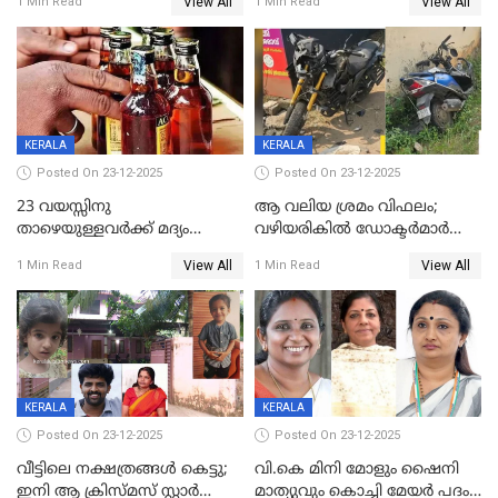
View All
View All
1 Min Read
1 Min Read
59 വർഷം തടവും 90,൦൦൦ രൂപ
കണ്ടെത്താൻ ഇന്ന് കോർ
പിഴയും ശിക്ഷ
കമ്മിറ്റി കൂടിയില്ല';
അതൃപ്തിയുമായി ദീപ്തി മേരി
വർഗീസ്
KERALA
KERALA
Posted On 23-12-2025
Posted On 23-12-2025
23 വയസ്സിനു
ആ വലിയ ശ്രമം വിഫലം;
താഴെയുള്ളവർക്ക് മദ്യം
വഴിയരികില്‍ ‌ഡോക്ടര്‍മാര്‍
നൽകിയതിനെതിരെ കർശന
ശസ്ത്രക്രിയ നടത്തിയ ലിനു
View All
View All
1 Min Read
1 Min Read
നടപടി;സ്ഥാപനങ്ങൾക്കെതിരെ
മരണത്തിന് കീഴടങ്ങി
രണ്ട് കേസുകൾ
KERALA
KERALA
Posted On 23-12-2025
Posted On 23-12-2025
വീട്ടിലെ നക്ഷത്രങ്ങൾ കെട്ടു;
വി.കെ മിനി മോളും ഷൈനി
ഇനി ആ ക്രിസ്മസ് സ്റ്റാർ
മാത്യുവും കൊച്ചി മേയർ പദം