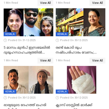
View All
View All
1 Min Read
1 Min Read
കിടപ്പുമുറിയില്‍ തൂങ്ങി മരിച്ച
ലോറി സ്കൂട്ടറിൽ ഇടിച്ചു :
നിലയിൽ
യുവതിക്ക് ദാരുണാന്ത്യം
KERALA
KERALA
Posted On 31-12-2025
Posted On 30-12-2025
5 മാസം മുൻപ് ഇസ്രയേലിൽ
രണ്ട് കോടി രൂപ
ദുരൂഹസാഹചര്യത്തിൽ
നഷ്ടപരിഹാരം വേണം;
മരിച്ചനിലയിൽ കണ്ടെത്തിയ
ജിസിഡിഎക്ക് വക്കീൽ
View All
View All
1 Min Read
1 Min Read
മലയാളി യുവാവിന്റെ ഭാര്യയും
നോട്ടീസയച്ച് ഉമാ തോമസ്
മരിച്ചു
KERALA
KERALA
Posted On 30-12-2025
Posted On 30-12-2025
ഭാര്യയുടെ ദേഹത്ത് ലഹരി
ക്ലാസ് ടെസ്റ്റിൽ മാർക്ക്