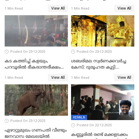
മാത്രം; പൈതങ്ങൾക്ക്
പങ്കിടും; ദീപ്തി മേരി വർഗീസ്
View All
View All
1 Min Read
1 Min Read
വേണ്ടിയുള്ള
മേയറാകില്ല
പിടിവലിക്കിടയിൽ
അപ്പൂപ്പനെതിരെ പോക്സോ
കേസ് ഒടുവിൽ 4 ജീവനുകൾ
പൊലിഞ്ഞു
Posted On 23-12-2025
Posted On 23-12-2025
കട കത്തിച്ച് കളയും,
ശബരിമല സ്വര്‍ണക്കവര്‍ച്ച
പറവൂരില്‍ ഭീകരാന്തരീക്ഷം
കേസ്; ദുരൂഹത കൂട്ടി
സൃഷ്ടിച്ച് കുട്ടി ലഹരിസംഘം
വിദേശവ്യവസായിയുടെ മൊഴി
View All
View All
1 Min Read
1 Min Read
KERALA
Posted On 23-12-2025
Posted On 22-12-2025
ഏഴാറ്റുമുഖം ഗണപതി വീണ്ടും
കണ്ണൂരിൽ രണ്ട് മക്കളടക്കം
ജനവാസ മേഖലയിൽ