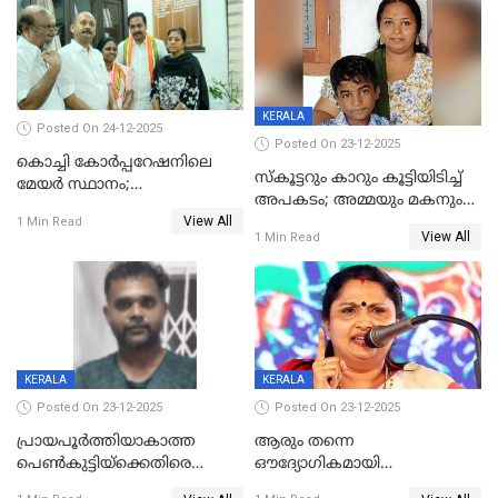
അറസ്റ്റിൽ
KERALA
Posted On 24-12-2025
Posted On 23-12-2025
കൊച്ചി കോര്‍പ്പറേഷനിലെ
സ്കൂട്ടറും കാറും കൂട്ടിയിടിച്ച്
മേയര്‍ സ്ഥാനം;
അപകടം; അമ്മയും മകനും
കോണ്‍ഗ്രസില്‍ അതൃപതി
View All
മരിച്ചു, മറ്റൊരു മകൻ
1 Min Read
രൂക്ഷം
View All
1 Min Read
ഗുരുതരാവസ്ഥയിൽ
KERALA
KERALA
Posted On 23-12-2025
Posted On 23-12-2025
പ്രായപൂർത്തിയാകാത്ത
ആരും തന്നെ
പെൺകുട്ടിയ്ക്കെതിരെ
ഔദ്യോഗികമായി
ലൈംഗികാതിക്രമം; 36കാരന്
അറിയിച്ചിട്ടില്ല, മേയറെ