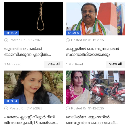
KERALA
KERALA
Posted On 31-12-2025
Posted On 31-12-2025
യുവതി വാടകയ്ക്ക്
കണ്ണൂരിൽ കെ സുധാകരൻ
താമസിക്കുന്ന ഫ്ലാറ്റില്‍
സ്ഥാനാർഥിയായേക്കും
തൂങ്ങിമരിച്ച നിലയില്‍;
View All
View All
1 Min Read
1 Min Read
സംഭവം കൈതപ്പൊയിലില്‍
KERALA
Posted On 31-12-2025
Posted On 31-12-2025
പത്താം ക്ലാസ്സ് വിദ്യാര്‍ഥിനി
റെയിൽവേ സ്റ്റേഷനിൽ
ജീവനൊടുക്കി;15കാരിയെ
ബന്ധുവിനെ കൊണ്ടാക്കി
കണ്ടെത്തിയത്
മടങ്ങുന്നതിനിടെ ടോറസ്സ്