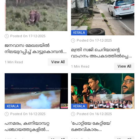
KERALA
Posted On 17-12-2025
Posted On 17-12-2025
ജനവാസ മേഖലയില്‍
മന്ത്രി സജി ചെറിയാന്റെ
നിലയുറപ്പിച്ച് കാട്ടുകൊമ്പന്‍
വാഹനം അപകടത്തിൽപ്പെട്ടു;
പടയപ്പ
View All
മന്ത്രിയും സംഘവും
1 Min Read
View All
1 Min Read
രക്ഷപ്പെട്ടത് തലനാരിടയ്ക്ക്
KERALA
KERALA
Posted On 16-12-2025
Posted On 16-12-2025
പനമരം, കണിയാമ്പറ്റ
‘പോറ്റിയേ കേറ്റിയേ’
പഞ്ചായത്തുകളിൽ
ഭക്തവികാരം
ബുധനാഴ്ച വിദ്യാഭ്യാസ
വ്രണപ്പെടുത്തിയെന്നു