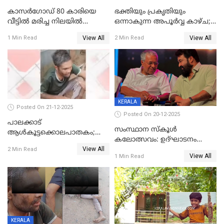
കാസർഗോഡ് 80 കാരിയെ
ഭക്തിയും പ്രകൃതിയും
വീട്ടിൽ മരിച്ച നിലയിൽ
ഒന്നാകുന്ന അപൂര്‍വ്വ കാഴ്ച;
കണ്ടെത്തി
ഭക്തർക്ക്
View All
View All
1 Min Read
2 Min Read
കാഴ്ചാനുഭവമൊരുക്കി
ശബരീ നന്ദനം
KERALA
Posted On 21-12-2025
Posted On 20-12-2025
പാലക്കാട്‌
സംസ്ഥാന സ്കൂൾ
ആൾകൂട്ടക്കൊലപാതകം;
കലോത്സവം: ഉദ്ഘാടനം
അന്വേഷണം
View All
മുഖ്യമന്ത്രി, സമാപനത്തിൽ
2 Min Read
ഊർജ്ജിതമാക്കിമാക്കി
View All
1 Min Read
മുഖ്യാതിഥിയായി
ക്രൈംബ്രാഞ്ച്
മോഹൻലാൽ
KERALA