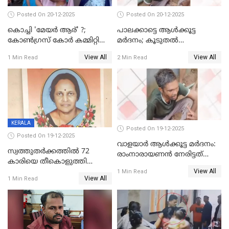
Posted On 20-12-2025
Posted On 20-12-2025
കൊച്ചി 'മേയർ ആര്' ?;
പാലക്കാട്ടെ ആള്‍ക്കൂട്ട
കോണ്‍ഗ്രസ് കോര്‍ കമ്മിറ്റി
മര്‍ദനം; കൂടുതല്‍
യോഗം ചൊവ്വാഴ്ച
അറസ്റ്റുണ്ടാവും, മര്‍ദിച്ചത് 15
View All
View All
1 Min Read
2 Min Read
അംഗ സംഘമെന്ന് വിവരം
KERALA
Posted On 19-12-2025
Posted On 19-12-2025
വാളയാർ ആൾക്കൂട്ട മർദനം:
സ്വത്തുതര്‍ക്കത്തില്‍ 72
രാംനാരായണൻ നേരിട്ടത്
കാരിയെ തീകൊളുത്തി
കൊടും ക്രൂരത; ശരീരത്തിൽ
View All
കൊന്നു;
1 Min Read
നാൽപ്പതിലേറെ
View All
1 Min Read
ക്രൂരകൊലപാതകത്തില്‍
മുറിവുകളെന്ന് പോസ്റ്റ്‌മോർട്ടം
സഹോദരിപുത്രന് ജീവപര്യന്തം
റിപ്പോർട്ട്