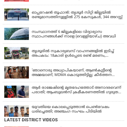
KERALA
ഓപ്പറേഷൻ തൂഫാൻ: തൃശൂർ സിറ്റി ജില്ലയിൽ
രണ്ടുമാസത്തിനുള്ളിൽ 275 കേസുകൾ, 344 അറസ്റ്റ്
KERALA
സംസ്ഥാനത്ത് 6 ജില്ലകളിലെ വിദ്യാഭ്യാസ
സ്ഥാപനങ്ങൾക്ക് നാളെ (വെള്ളിയാഴ്ച) അവധി
KERALA
തൃശൂരിൽ സ്വകാര്യബസ് വാഹനങ്ങളില്‍ ഇടിച്ച്
അപകടം: 18കാരി ഉൾപ്പെടെ രണ്ട് മരണം,
പത്തോളം പേർക്ക് പരിക്ക്
KERALA
'ഞാനൊരു അധ്യാപികയാണ്, ആണ്‍കുട്ടീന്റെ
അമ്മയാണ്‌, MDMA കൊടുത്തിട്ടില്ല; കീർത്തന
മാധ്യമങ്ങളോട്; പൊലീസ് കസ്റ്റഡിയിൽ വിട്ട്
കോടതി, ജാമ്യാപേക്ഷ തള്ളി
ആര്‍ രാജേഷിന്റെ മൃതദേഹത്തോട് അനാദരവെന്ന്
പരാതി; ആംബുലന്‍സ് ക്രമീകരണത്തില്‍ ഗുരുതര
വീഴ്ച; മൃതദേഹം ചാവക്കാട് വരെ എത്തിച്ചത്
ഫ്രീസര്‍ സംവിധാനം ഇല്ലാതെയെന്നും ആരോപണം
യുവതിയെ കൊലപ്പെടുത്താൻ പെൺവേഷം
ധരിച്ചെത്തി; അഞ്ചംഗ സംഘം പിടിയിൽ
LATEST DISTRICT VIDEOS