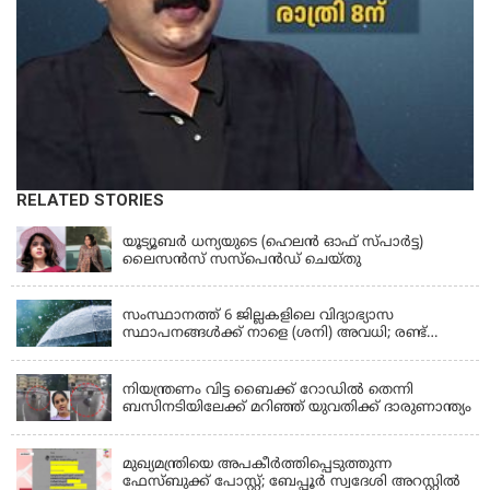
RELATED STORIES
KERALA
യൂട്യൂബർ ധന്യയുടെ (ഹെലൻ ഓഫ് സ്പാർട്ട)
ലൈസൻസ് സസ്‌പെൻഡ് ചെയ്തു
KERALA
സംസ്ഥാനത്ത് 6 ജില്ലകളിലെ വിദ്യാഭ്യാസ
സ്ഥാപനങ്ങൾക്ക് നാളെ (ശനി) അവധി; രണ്ട്
ജില്ലകളിൽ അവധി പ്രൊഫഷണൽ കോളേജുകൾ
KERALA
ഒഴികെ
നിയന്ത്രണം വിട്ട ബൈക്ക് റോഡിൽ തെന്നി
ബസിനടിയിലേക്ക് മറിഞ്ഞ് യുവതിക്ക് ദാരുണാന്ത്യം
KERALA
മുഖ്യമന്ത്രിയെ അപകീർത്തിപ്പെടുത്തുന്ന
ഫേസ്‌ബുക്ക് പോസ്റ്റ്; ബേപ്പൂർ സ്വദേശി അറസ്റ്റിൽ