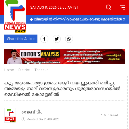
SAT AUG 8, 2026 02:05 AM IST
വിജയ്‌യിൽ നിന്ന് വിവാഹമോചനം വേണ്ട; കോടതിയിൽ നിലപാ
Share this Article
Home
District
Thrissur
കൂട്ട ആത്മഹത്യാ ശ്രമം; ആറ് വയസ്സുകാരി മരിച്ചു,
അമ്മയും നാല് വയസുകാരനും ഗുരുതരാവസ്ഥയിൽ
മെഡിക്കൽ കോളേജിൽ
വെബ് ടീം
1 Min Read
Posted On 23-09-2025