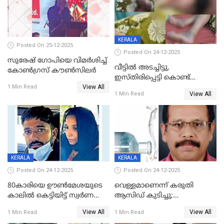
KERALA
Posted On 25-12-2025
Posted On 24-12-2025
സുരേഷ് ഗോപിയെ വിമര്‍ശിച്ച്
വീട്ടിൽ അടച്ചിട്ടു,
കോണ്‍ഗ്രസ് കൗണ്‍സിലര്‍
ഇസ്തിരിപ്പെട്ടി കൊണ്ട്
View All
പൊള്ളിച്ചു; 8 മാസം
1 Min Read
View All
1 Min Read
ഗർഭിണിയായ യുവതിക്ക് ക്രൂര
മർദനം
KERALA
KERALA
Posted On 24-12-2025
Posted On 24-12-2025
80കാരിയെ ഊൺമേശയുടെ
വെള്ളമാണെന്ന് കരുതി
കാലിൽ കെട്ടിയിട്ട് സ്വർണവും
ആസിഡ് കുടിച്ചു;
പണവും കവർന്നു;
ചികിത്സയിലിരുന്ന ആള്‍
View All
View All
1 Min Read
1 Min Read
കൊച്ചുമകനും സുഹൃത്തും
മരിച്ചു