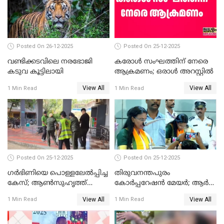
ചട്ടലംഘനമെന്ന് പാർട്ടി
Posted On 26-12-2025
Posted On 25-12-2025
വണ്ടിക്കടവിലെ നരഭോജി
കരോള്‍ സംഘത്തിന് നേരെ
കടുവ കൂട്ടിലായി
ആക്രമണം; ഒരാള്‍ അറസ്റ്റില്‍
View All
View All
1 Min Read
1 Min Read
Posted On 25-12-2025
Posted On 25-12-2025
ഗര്‍ഭിണിയെ പൊള്ളലേല്‍പ്പിച്ച
തിരുവനന്തപുരം
കേസ്; ആണ്‍സുഹൃത്ത്
കോര്‍പ്പറേഷന്‍ മേയർ; ആര്‍
പിടിയില്‍
ശ്രീലേഖയ്ക്ക് മുൻതൂക്കം
View All
View All
1 Min Read
1 Min Read