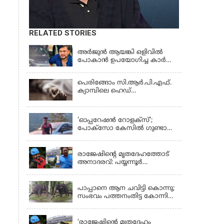
RELATED STORIES
KERALA
അർജുൻ ആയങ്കി ഒളിവിൽ
പോകാൻ ഉപയോഗിച്ച കാർ
കസ്റ്റഡിയിൽ; പൊലീസിന്
കിട്ടിയ വാഹനത്തിന്റെ ഉടമ
പെരിങ്ങോം സി.ആർ.പി.എഫ്.
അർജുന്റെ ഭാര്യ
ക്യാമ്പിലെ ഹെഡ്
കോൺസ്റ്റബിൾ ക്വാർട്ടേഴ്സിൽ
LATEST NEWS
മരിച്ച നിലയിൽ
'ഓപ്പറേഷൻ റോളക്സ്';
പോക്സോ കേസിൽ ഗുണ്ടാ
തലവൻ സാഗേഷ് കുമ്പാളി
KERALA
അറസ്റ്റിൽ
രാജേഷിന്റെ മൃതദേഹത്തോട്
അനാദരവ്: പയ്യന്നൂർ
തഹസിൽദാർക്കെതിരെ നടപടി;
KERALA
സസ്പെൻഡ് ചെയ്യാൻ
നിർദേശം നൽകി മന്ത്രി
പാപ്പാനെ ആന ചവിട്ടി കൊന്നു;
സംഭവം പത്തനംതിട്ട കോന്നി
ആന പരിപാലനകേന്ദ്രത്തിൽ
KERALA
‘രാജേഷിന്‍റെ മൃതദേഹം