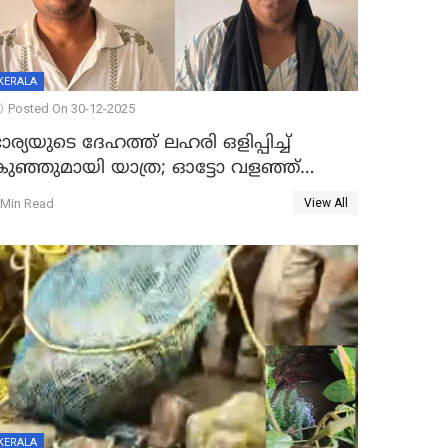
KERALA
Posted On 30-12-2025
ാര്യയുടെ ദേഹത്ത് ലഹരി ഒളിപ്പിച്ച്
കുഞ്ഞുമായി യാത്ര; ഓട്ടോ വളഞ്ഞ്
ദമ്പതികളെ പിടികൂടി പൊലീസ്
 Min Read
View All
KERALA