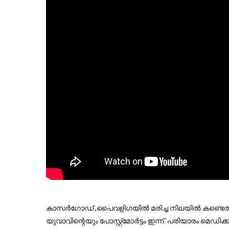
കാസർഗോഡ് ,പൈവളിഗയില്‍ മരിച്ച നിലയിൽ കണ്ടെത
യുവാവിന്റെയും പോസ്റ്റ്മോർട്ടം ഇന്ന്. പരിയാരം മ