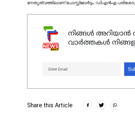
നേതൃത്വത്തിലാണ് പോസ്റ്റ്മോർട്ടം. ഡിഎൻഎ പരിശോധനക
നിങ്ങൾ അറിയാൻ ആ
വാർത്തകൾ നിങ്ങള
Su
Share this Article