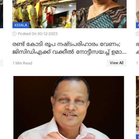
KERALA
Posted On 30-12-2025
രണ്ട് കോടി രൂപ നഷ്ടപരിഹാരം വേണം;
ഭ
ജിസിഡിഎക്ക് വക്കീൽ നോട്ടീസയച്ച് ഉമാ
തോമസ്
1 Min Read
1
View All