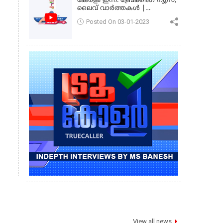
കേരളം ഇന്ന്: ബ്രേക്കിംഗ് ന്യൂസ്,
ലൈവ് വാർത്തകൾ |
കേരളവിഷൻ ന്യൂസ്
Posted On 03-01-2023
View all news