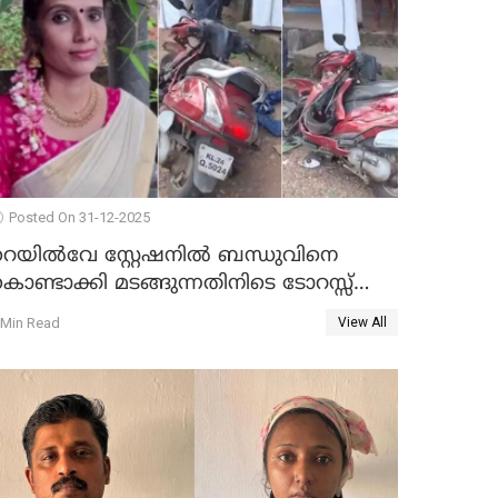
Posted On 31-12-2025
റെയിൽവേ സ്റ്റേഷനിൽ ബന്ധുവിനെ
ൊണ്ടാക്കി മടങ്ങുന്നതിനിടെ ടോറസ്സ്
ോറി സ്കൂട്ടറിൽ ഇടിച്ചു : യുവതിക്ക്
 Min Read
View All
ാരുണാന്ത്യം