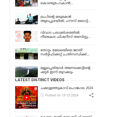
കൊണ്ടുപോകാന്‍
തഹസില്‍ദാര്‍ പണം
LATEST NEWS
ആവശ്യപ്പെട്ടു’;
ഗുരുതരആരോപണം
ട്രംപിന്റെ മരുമകന്‍
ആലപ്പുഴയില്‍; ഹൗസ് ബോട്ട്
യാത്ര തുടങ്ങി; വള്ളംകളി
കാണും
വിവാദ പരാമര്‍ശത്തില്‍
നീണ്ടകര ഫിഷറീസ് അസിസ്റ്റന്റ്
ഡയറക്ടര്‍ക്കെതിരെ നടപടി
തോട്ടം മേഖലയിലെ ജാതി
സര്‍ട്ടിഫിക്കറ്റ് പ്രതിസന്ധിക്ക്
പരിഹാരം
മുല്ലപ്പെരിയാര്‍ അണക്കെട്ടിൻ്റെ
ഷട്ടര്‍ ഇന്ന് തുറക്കും
LATEST DISTRICT VIDEOS
ചക്കുളത്തുകാവ് പൊങ്കാല 2024
Posted On 13-12-2024