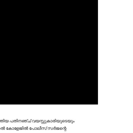
്തിയ പതിനഞ്ച് വയസ്സുകാരിയുടെയും
െഡിക്കൽ കോളേജിൽ പോലീസ് സർജന്റെ