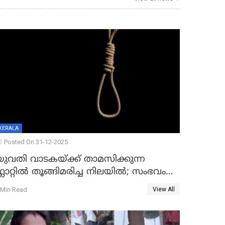
KERALA
Posted On 31-12-2025
യുവതി വാടകയ്ക്ക് താമസിക്കുന്ന
്ലാറ്റില്‍ തൂങ്ങിമരിച്ച നിലയില്‍; സംഭവം
കൈതപ്പൊയിലില്‍
 Min Read
View All