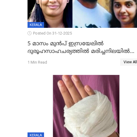
KERALA
Posted On 31-12-2025
5 മാസം മുൻപ് ഇസ്രയേലിൽ
ദുരൂഹസാഹചര്യത്തിൽ മരിച്ചനിലയിൽ
കണ്ടെത്തിയ മലയാളി യുവാവിന്റെ
1 Min Read
View All
ഭാര്യയും മരിച്ചു
KERALA