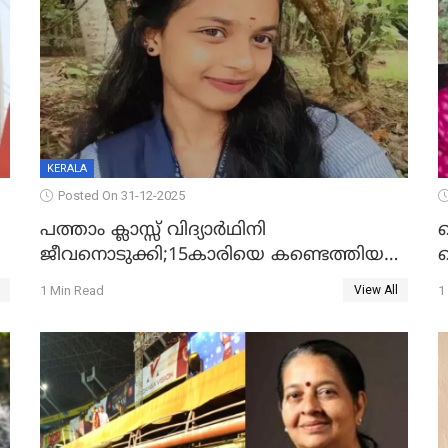
KERALA
Posted On 31-12-2025
പത്താം ക്ലാസ്സ് വിദ്യാര്‍ഥിനി
ജീവനൊടുക്കി;15കാരിയെ കണ്ടെത്തിയത്
ക
കിടപ്പുമുറിയില്‍ തൂങ്ങി മരിച്ച നിലയിൽ
ല
1 Min Read
1
View All
ദ