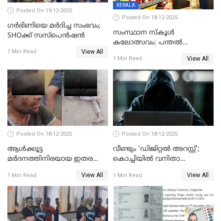
KERALA
Posted On 19-12-2025
Posted On 18-12-2025
ഗര്‍ഭിണിയെ മർദിച്ച സംഭവം;
സംസ്ഥാന സ്കൂൾ
SHOക്ക് സസ്പെൻഷൻ
കലോത്സവം: പന്തൽ
View All
കാൽനാട്ടൽ 20 ന്
1 Min Read
View All
1 Min Read
Posted On 18-12-2025
Posted On 18-12-2025
ആൾക്കൂട്ട
വീണ്ടും 'ഡിജിറ്റല്‍ അറസ്റ്റ്';
മർദനത്തിനിരയായ ഇതര
കൊച്ചിയില്‍ വനിതാ
സംസ്ഥാന തൊഴിലാളി മരിച്ചു;
ഡോക്ടര്‍ക്ക് നഷ്ടമായത് 6.38
View All
View All
1 Min Read
1 Min Read
നടുക്കുന്ന സംഭവം
കോടി രൂപ
വാളയാറിൽ