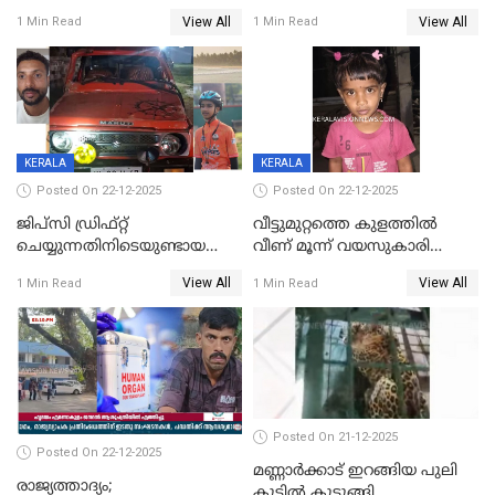
തീയിട്ടു; നേതാക്കളുടെ
ആരോപിച്ച് ബന്ധുക്കൾ;
View All
View All
1 Min Read
1 Min Read
ചിത്രങ്ങളടക്കം കത്തിയ
സംഭവം മാവേലിക്കരയിൽ
നിലയിൽ
KERALA
KERALA
Posted On 22-12-2025
Posted On 22-12-2025
ജിപ്സി ഡ്രിഫ്റ്റ്
വീട്ടുമുറ്റത്തെ കുളത്തിൽ
ചെയ്യുന്നതിനിടെയുണ്ടായ
വീണ് മൂന്ന് വയസുകാരി
അപകടം; 14 വയസുകാരന്
മരിച്ചു
View All
View All
1 Min Read
1 Min Read
ദാരുണാന്ത്യം; ജീപ്സി
ഓടിച്ചയാൾ അറസ്റ്റിൽ.
Posted On 21-12-2025
Posted On 22-12-2025
മണ്ണാർക്കാട് ഇറങ്ങിയ പുലി
രാജ്യത്താദ്യം;
കൂട്ടിൽ കുടുങ്ങി