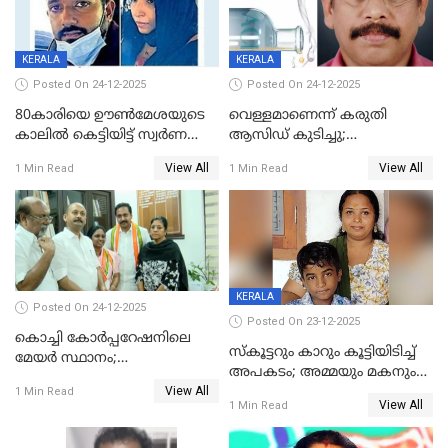
KERALA
KERALA
Posted On 24-12-2025
Posted On 24-12-2025
80കാരിയെ ഊൺമേശയുടെ
വെള്ളമാണെന്ന് കരുതി
കാലിൽ കെട്ടിയിട്ട് സ്വർണവും
ആസിഡ് കുടിച്ചു;
പണവും കവർന്നു;
ചികിത്സയിലിരുന്ന ആള്‍
View All
View All
1 Min Read
1 Min Read
കൊച്ചുമകനും സുഹൃത്തും
മരിച്ചു
അറസ്റ്റിൽ
KERALA
Posted On 24-12-2025
Posted On 23-12-2025
കൊച്ചി കോര്‍പ്പറേഷനിലെ
സ്കൂട്ടറും കാറും കൂട്ടിയിടിച്ച്
മേയര്‍ സ്ഥാനം;
അപകടം; അമ്മയും മകനും
കോണ്‍ഗ്രസില്‍ അതൃപതി
View All
മരിച്ചു, മറ്റൊരു മകൻ
1 Min Read
രൂക്ഷം
View All
1 Min Read
ഗുരുതരാവസ്ഥയിൽ