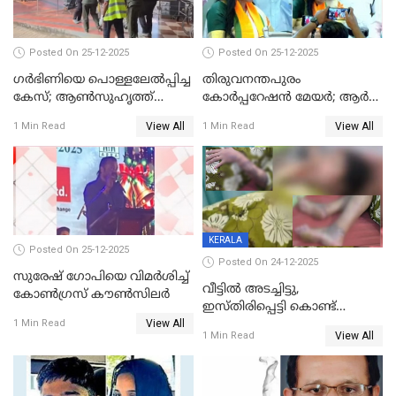
Posted On 25-12-2025
Posted On 25-12-2025
ഗര്‍ഭിണിയെ പൊള്ളലേല്‍പ്പിച്ച
തിരുവനന്തപുരം
കേസ്; ആണ്‍സുഹൃത്ത്
കോര്‍പ്പറേഷന്‍ മേയർ; ആര്‍
പിടിയില്‍
ശ്രീലേഖയ്ക്ക് മുൻതൂക്കം
View All
View All
1 Min Read
1 Min Read
KERALA
Posted On 25-12-2025
Posted On 24-12-2025
സുരേഷ് ഗോപിയെ വിമര്‍ശിച്ച്
വീട്ടിൽ അടച്ചിട്ടു,
കോണ്‍ഗ്രസ് കൗണ്‍സിലര്‍
ഇസ്തിരിപ്പെട്ടി കൊണ്ട്
View All
പൊള്ളിച്ചു; 8 മാസം
1 Min Read
View All
1 Min Read
ഗർഭിണിയായ യുവതിക്ക് ക്രൂര
മർദനം