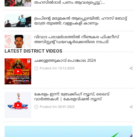
തഹസില്‍ദാര്‍ പണം ആവശ്യപ്പെട്ടു’;
ഗുരുതരആരോപണം
LATEST NEWS
ട്രംപിന്റെ മരുമകന്‍ ആലപ്പുഴയില്‍; ഹൗസ് ബോട്ട്
യാത്ര തുടങ്ങി; വള്ളംകളി കാണും
വിവാദ പരാമര്‍ശത്തില്‍ നീണ്ടകര ഫിഷറീസ്
അസിസ്റ്റന്റ് ഡയറക്ടര്‍ക്കെതിരെ നടപടി
LATEST DISTRICT VIDEOS
ചക്കുളത്തുകാവ് പൊങ്കാല 2024
Posted On 13-12-2024
കേരളം ഇന്ന്: ബ്രേക്കിംഗ് ന്യൂസ്, ലൈവ്
വാർത്തകൾ | കേരളവിഷൻ ന്യൂസ്
Posted On 03-01-2023