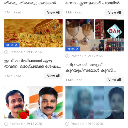
തിക്കും തിരക്കും; കുട്ടികള്‍
ഒന്നാം ക്ലാസുകാരി പുഴയിൽ
ഉള്‍പ്പെടെ നിരവധി പേര്‍ക്ക്
മുങ്ങി മരിച്ചു; ദാരുണ സംഭവം
View All
View All
1 Min Read
1 Min Read
പരിക്ക്; പാളം മറികടന്ന
കുട്ടികൾക്കൊപ്പം
യുവാവ് ട്രെയിന്‍ തട്ടി മരിച്ചു
കളിക്കുന്നതിനിടെ
KERALA
KERALA
Posted On 29-12-2025
Posted On 29-12-2025
ഇന്ന് മാറിമറിഞ്ഞത് ഏഴു
'ഫിറ്റായാൽ' അളവ്
തവണ; ഒരാഴ്ചയ്ക്ക് ശേഷം
കുറയും,'സ്‌മോൾ കുറവ്
സ്വർണവിലയിൽ ഇടിവ്
View All
പിടികൂടി; ബാറിന് 25,000 രൂപ
1 Min Read
View All
1 Min Read
പിഴ
Posted On 29-12-2025
Posted On 29-12-2025