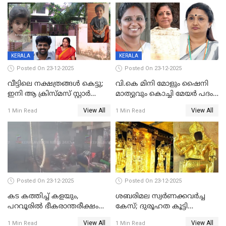
രണ്ട് കേസുകൾ
KERALA
KERALA
Posted On 23-12-2025
Posted On 23-12-2025
വീട്ടിലെ നക്ഷത്രങ്ങൾ കെട്ടു;
വി.കെ മിനി മോളും ഷൈനി
ഇനി ആ ക്രിസ്മസ് സ്റ്റാർ
മാത്യുവും കൊച്ചി മേയർ പദം
മാത്രം; പൈതങ്ങൾക്ക്
പങ്കിടും; ദീപ്തി മേരി വർഗീസ്
View All
View All
1 Min Read
1 Min Read
വേണ്ടിയുള്ള
മേയറാകില്ല
പിടിവലിക്കിടയിൽ
അപ്പൂപ്പനെതിരെ പോക്സോ
കേസ് ഒടുവിൽ 4 ജീവനുകൾ
പൊലിഞ്ഞു
Posted On 23-12-2025
Posted On 23-12-2025
കട കത്തിച്ച് കളയും,
ശബരിമല സ്വര്‍ണക്കവര്‍ച്ച
പറവൂരില്‍ ഭീകരാന്തരീക്ഷം
കേസ്; ദുരൂഹത കൂട്ടി
സൃഷ്ടിച്ച് കുട്ടി ലഹരിസംഘം
വിദേശവ്യവസായിയുടെ മൊഴി
View All
View All
1 Min Read
1 Min Read