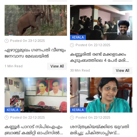
KERALA
Posted On 23-12-2025
Posted On 22-12-2025
ഏഴാറ്റുമുഖം ഗണപതി വീണ്ടും
കണ്ണൂരിൽ രണ്ട് മക്കളടക്കം
ജനവാസ മേഖലയിൽ
കുടുംബത്തിലെ 4 പേർ മരിച്ച
View All
നിലയിൽ
1 Min Read
View All
30 Min Read
KERALA
KERALA
Posted On 22-12-2025
Posted On 22-12-2025
കണ്ണൂർ പാറാട് സിപിഐഎം
ശസ്ത്രക്രിയയ്‌ക്കിടെ യുവതി
ബ്രാഞ്ച് കമ്മിറ്റി ഓഫിസിൽ
മരിച്ചു; ചികിത്സാപ്പിഴവ്