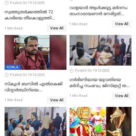
Posted On 19-12-2025
വാളയാർ ആൾക്കൂട്ട മർദനം:
സ്വത്തുതര്‍ക്കത്തില്‍ 72
രാംനാരായണൻ നേരിട്ടത്
കാരിയെ തീകൊളുത്തി
കൊടും ക്രൂരത; ശരീരത്തിൽ
View All
കൊന്നു;
1 Min Read
നാൽപ്പതിലേറെ
View All
1 Min Read
ക്രൂരകൊലപാതകത്തില്‍
മുറിവുകളെന്ന് പോസ്റ്റ്‌മോർട്ടം
സഹോദരിപുത്രന് ജീവപര്യന്തം
റിപ്പോർട്ട്
KERALA
Posted On 19-12-2025
Posted On 19-12-2025
ഗര്‍ഭിണിയായ യുവതിയെ
സ്കൂൾ ബസിൽ എൽകെജി
മര്‍ദിച്ച സംഭവം; ജിസ്‌ട്രേറ്റ് തല
വിദ്യാര്‍ത്ഥിനിയെ
അന്വേഷണം വേണമെന്ന്
View All
ലൈംഗികമായി ഉപദ്രവിച്ചു;
1 Min Read
യുവതി
View All
1 Min Read
ക്ലീനര്‍ പിടിയിൽ