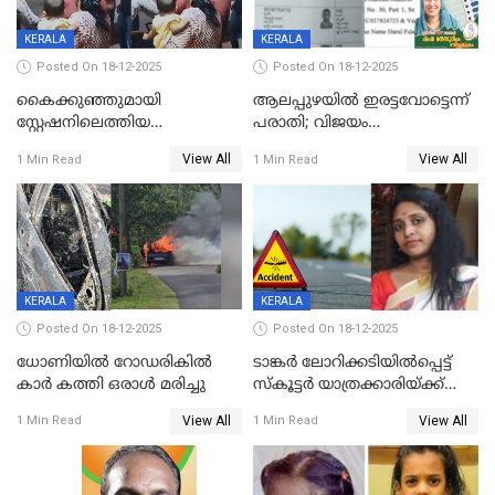
KERALA
KERALA
Posted On 18-12-2025
Posted On 18-12-2025
കൈക്കുഞ്ഞുമായി
ആലപ്പുഴയിൽ ഇരട്ടവോട്ടെന്ന്
സ്റ്റേഷനിലെത്തിയ
പരാതി; വിജയം
യുവതിയ്ക്ക് മർദ്ദനം; സിഐ
റദ്ദാക്കണമെന്ന് വലിയമരം
View All
View All
1 Min Read
1 Min Read
കരണത്തടിച്ചു; CC ടിവി
വാർഡിലെ എൽഡിഎഫ്
ദൃശ്യങ്ങൾ പുറത്ത്
സ്ഥാനാർത്ഥി
KERALA
KERALA
Posted On 18-12-2025
Posted On 18-12-2025
ധോണിയിൽ റോഡരികിൽ
ടാങ്കർ ലോറിക്കടിയിൽപ്പെട്ട്
കാർ കത്തി ഒരാൾ മരിച്ചു
സ്കൂട്ടർ യാത്രക്കാരിയ്ക്ക്
ദാരുണാന്ത്യം; അപകടം
View All
View All
1 Min Read
1 Min Read
കണ്ടോത്ത് ദേശീയ പാതയിൽ