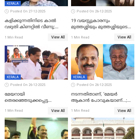
KERALA
Posted On 27-12-2025
Posted On 26-12-2025
കളിക്കുന്നതിനിടെ കാൽ
19 വയസ്സുകാരനും
വഴുതി കിണറ്റിൽ വീണു;
മുത്തശ്ശിയും മുത്തശ്ശിയുടെ
ഒന്നര വയസ്സുകാരന്
സഹോദരിയും വീട്ടിൽ തൂങ്ങി
View All
View All
1 Min Read
1 Min Read
ദാരുണാന്ത്യം
മരിച്ചനിലയിൽ
KERALA
KERALA
Posted On 26-12-2025
Posted On 26-12-2025
മേയറായി
നടന്നതിതാണ്, ‘മേയർ
തെരഞ്ഞെടുക്കപ്പെട്ട
ആകാൻ പോവുകയാണ്...;
ശേഷമുള്ള പി ഇന്ദിരയുടെ
ആവട്ടെ, അഭിനന്ദനങ്ങൾ’;
View All
View All
1 Min Read
1 Min Read
ആദ്യ വോട്ട് അസാധു; കണ്ണൂർ
മുഖ്യമന്ത്രിയുടെ ഓഫീസ്
ഡെപ്യൂട്ടി മേയർ സ്ഥാനത്ത്
തന്നെ വിശദീകരിയ്ക്കുന്നു;
താഹിറിന് വിജയം
സത്യമിതാണ്