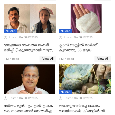
മലയാളി യുവാവിന്റെ ഭാര്യയും
നോട്ടീസയച്ച് ഉമാ തോമസ്
മരിച്ചു
KERALA
KERALA
Posted On 30-12-2025
Posted On 30-12-2025
ഭാര്യയുടെ ദേഹത്ത് ലഹരി
ക്ലാസ് ടെസ്റ്റിൽ മാർക്ക്
ഒളിപ്പിച്ച് കുഞ്ഞുമായി യാത്ര;
കുറഞ്ഞു; 38 ഓളം
ഓട്ടോ വളഞ്ഞ് ദമ്പതികളെ
വിദ്യാർഥികളെ ട്യൂഷൻ
View All
View All
1 Min Read
1 Min Read
പിടികൂടി പൊലീസ്
സെന്ററിലെ അധ്യാപകന്‍
മർദിച്ചതായി പരാതി
KERALA
Posted On 30-12-2025
Posted On 30-12-2025
ധർമടം മുൻ എംഎല്‍എ കെ
മയക്കുവെടിവച്ച ശേഷം
കെ നാരായണന്‍ അന്തരിച്ചു
വലയിലാക്കി; കിണറ്റിൽ വീണ