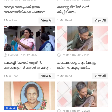
നാളെ സത്യപ്രതിജ്ഞ
തലശ്ശേരിയിൽ വൻ
നടക്കാനിരിക്കെ പഞ്ചായത്ത്
തീപ്പിടിത്തം
മെമ്പർ മരിച്ചു
View All
View All
1 Min Read
1 Min Read
Posted On 20-12-2025
Posted On 20-12-2025
കൊച്ചി 'മേയർ ആര്' ?;
പാലക്കാട്ടെ ആള്‍ക്കൂട്ട
കോണ്‍ഗ്രസ് കോര്‍ കമ്മിറ്റി
മര്‍ദനം; കൂടുതല്‍
യോഗം ചൊവ്വാഴ്ച
അറസ്റ്റുണ്ടാവും, മര്‍ദിച്ചത് 15
View All
View All
1 Min Read
2 Min Read
അംഗ സംഘമെന്ന് വിവരം
KERALA
Posted On 19-12-2025