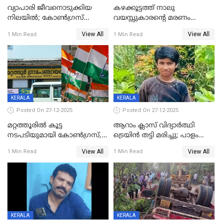
വ്യാപാരി ജീവനൊടുക്കിയ
കഴക്കൂട്ടത്ത് നാലു
നിലയില്‍; കോണ്‍ഗ്രസ്
വയസ്സുകാരന്റെ മരണം
കൗണ്‍സിലറുടെ
കൊലപാതകം: അമ്മയും
View All
View All
1 Min Read
1 Min Read
മാനസികപീഡനമെന്ന് കുറിപ്പ്
സുഹൃത്തും പൊലീസ്
കസ്റ്റഡിയിൽ
KERALA
KERALA
Posted On 27-12-2025
Posted On 27-12-2025
മറ്റത്തൂരിൽ കൂട്ട
ആറാം ക്ലാസ് വിദ്യാർത്ഥി
നടപടിയുമായി കോണ്‍ഗ്രസ്,
ട്രെയിൻ തട്ടി മരിച്ചു; പാളം
ബിജെപി പാളയത്തിലെത്തിയ
മുറിച്ചുകടക്കുന്നതിനിടെ
View All
View All
1 Min Read
1 Min Read
എട്ട് പേര്‍ ഉള്‍പ്പെടെ
അപകടം മലപ്പുറത്ത്
പത്തുപേരെ പുറത്താക്കി,
ചൊവ്വന്നൂരിലും നടപടി
KERALA
KERALA