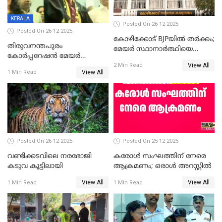
KERALA
Posted On 26-12-2025
Posted On 26-12-2025
കോഴിക്കോട് BJPയിൽ തർക്കം;
തിരുവനന്തപുരം
മേയർ സ്ഥാനാർത്ഥിയെ
കോര്‍പ്പറേഷന്‍ മേയര്‍
പരസ്യമായി പ്രഖ്യാപിച്ചില്ല
View All
തെരഞ്ഞെടുപ്പ്; സിപിഐഎം
2 Min Read
View All
1 Min Read
ഹൈക്കോടതിയിലേക്ക്;
സത്യപ്രതിജ്ഞ ചടങ്ങില്‍
ചട്ടലംഘനമെന്ന് പാർട്ടി
Posted On 26-12-2025
Posted On 25-12-2025
വണ്ടിക്കടവിലെ നരഭോജി
കരോള്‍ സംഘത്തിന് നേരെ
കടുവ കൂട്ടിലായി
ആക്രമണം; ഒരാള്‍ അറസ്റ്റില്‍
View All
View All
1 Min Read
1 Min Read