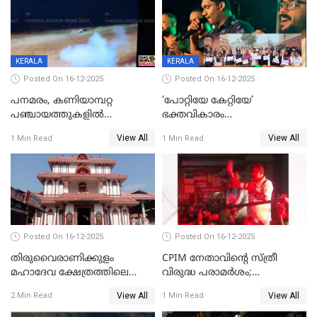
KERALA
KERALA
Posted On 16-12-2025
Posted On 16-12-2025
പനമരം, കണിയാമ്പറ്റ
‘പോറ്റിയേ കേറ്റിയേ’
പഞ്ചായത്തുകളിൽ
ഭക്തവികാരം
ബുധനാഴ്ച വിദ്യാഭ്യാസ
വ്രണപ്പെടുത്തിയെന്നു
View All
View All
1 Min Read
1 Min Read
സ്ഥാപനങ്ങൾക്ക് അവധി
ഡിജിപിക്ക് പരാതി; ശക്തമായ
നടപടി വേണമെന്നു
സിപിഐഎമ്മും
Posted On 16-12-2025
Posted On 16-12-2025
തിരുവൈരാണിക്കുളം
CPIM നേതാവിൻ്റെ സ്ത്രീ
മഹാദേവ ക്ഷേത്രത്തിലെ
വിരുദ്ധ പരാമർശം;
നടതുറപ്പ് മഹോത്സവത്തിന്
കേസെടുത്ത് പൊലീസ്
View All
View All
2 Min Read
1 Min Read
ജനുവരി 2 ന് തുടക്കമാകും