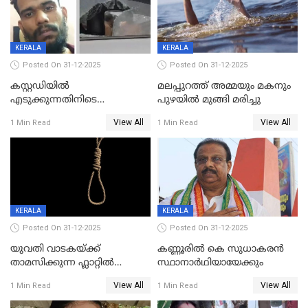
KERALA
KERALA
Posted On 31-12-2025
Posted On 31-12-2025
കസ്റ്റഡിയിൽ
മലപ്പുറത്ത് അമ്മയും മകനും
എടുക്കുന്നതിനിടെ
പുഴയിൽ മുങ്ങി മരിച്ചു
വിലങ്ങുമായി രക്ഷപ്പെട്ട
View All
View All
1 Min Read
1 Min Read
വധശ്രമക്കേസ് പ്രതി പിടിയിൽ
KERALA
KERALA
Posted On 31-12-2025
Posted On 31-12-2025
യുവതി വാടകയ്ക്ക്
കണ്ണൂരിൽ കെ സുധാകരൻ
താമസിക്കുന്ന ഫ്ലാറ്റില്‍
സ്ഥാനാർഥിയായേക്കും
തൂങ്ങിമരിച്ച നിലയില്‍;
View All
View All
1 Min Read
1 Min Read
സംഭവം കൈതപ്പൊയിലില്‍