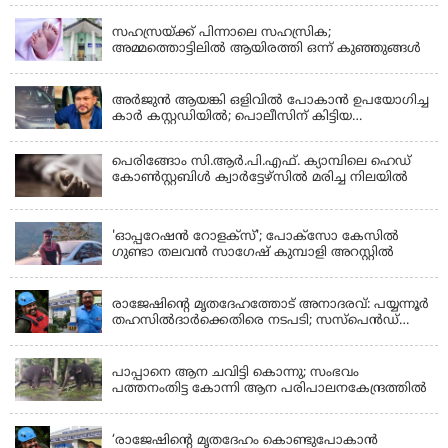
ഫിറോസ് എംഎൽഎ
സഹസ്രയ്ക്ക് പിന്നാലെ സഹസ്രിക;
അമ്മത്തൊട്ടിലില്‍ ആയിരത്തി ഒന്ന് കുഞ്ഞുങ്ങള്‍
KERALA
അർജുൻ ആയങ്കി ഒളിവിൽ പോകാൻ ഉപയോഗിച്ച
കാർ കസ്റ്റഡിയിൽ; പൊലീസിന് കിട്ടിയ
വാഹനത്തിന്റെ ഉടമ അർജുന്റെ ഭാര്യ
പെരിങ്ങോം സി.ആർ.പി.എഫ്. ക്യാമ്പിലെ ഹെഡ്
കോൺസ്റ്റബിൾ ക്വാർട്ടേഴ്സിൽ മരിച്ച നിലയിൽ
LATEST NEWS
'ഓപ്പറേഷൻ റോളക്സ്'; പോക്സോ കേസിൽ
ഗുണ്ടാ തലവൻ സാഗേഷ് കുമ്പാളി അറസ്റ്റിൽ
KERALA
രാജേഷിന്റെ മൃതദേഹത്തോട് അനാദരവ്: പയ്യന്നൂർ
തഹസിൽദാർക്കെതിരെ നടപടി; സസ്പെൻഡ്
ചെയ്യാൻ നിർദേശം നൽകി മന്ത്രി
KERALA
പാപ്പാനെ ആന ചവിട്ടി കൊന്നു; സംഭവം
പത്തനംതിട്ട കോന്നി ആന പരിപാലനകേന്ദ്രത്തിൽ
KERALA
‘രാജേഷിന്‍റെ മൃതദേഹം കൊണ്ടുപോകാന്‍