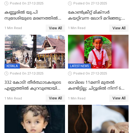
Posted On 27-12-2025
Posted On 27-12-2025
കണ്ണൂരിൽ യു.പി
കോണ്‍ക്രീറ്റ് മിക്‌സര്‍
സ്വദേശിയുടെ മരണത്തിൽ
കയറ്റിവന്ന ലോറി മറിഞ്ഞു;
അഞ്ചംഗ സംഘത്തിനെതിരെ
രണ്ടുപേര്‍ക്ക് ദാരുണാന്ത്യം;
View All
View All
1 Min Read
1 Min Read
കേസ്; തർക്കമുണ്ടായത്
അപകടം കണ്ണൂരിൽ
ഫേഷ്യലിന് 300 രൂപ
ആവശ്യപ്പെട്ടതിനെച്ചൊല്ലി
KERALA
LATEST NEWS
Posted On 27-12-2025
Posted On 27-12-2025
332 കോടി! തീർത്ഥാടകരുടെ
രാവിലെ 11മണി മുതൽ
എണ്ണത്തിൽ കുറവുണ്ടായിട്ടും
കണ്ടിട്ടില്ല; ചിറ്റൂരിൽ നിന്ന് 6
ശബരിമലയിൽ വരുമാനം
വയസ്സുകാരനെ കാണാതായി
View All
View All
1 Min Read
1 Min Read
കുതിച്ചുയരുന്നു