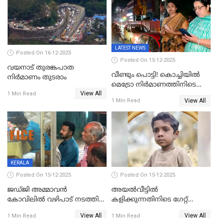
LATEST NEWS
Posted On 16-12-2025
Posted On 15-12-2025
വയനാട് തുരങ്കപാത
വീണ്ടും പൊട്ടി! കൊച്ചിയിൽ
നിർമാണം തുടരാം
മെട്രോ നിർമാണത്തിനിടെ
View All
കുടിവെള്ള പൈപ്പ് പൊട്ടി,
1 Min Read
View All
1 Min Read
റോഡിൽ ഗതാഗത കുരുക്ക്,
കലൂർ സ്റ്റേഡിയം റോഡ്
ഉപരോധിച്ച് കോൺഗ്രസ്
KERALA
Posted On 15-12-2025
Posted On 15-12-2025
ജഡ്ജി അമ്മാവന്‍
അയൽവീട്ടിൽ
കോവിലില്‍ വഴിപാട് നടത്തി
കളിക്കുന്നതിനിടെ ഗേറ്റ്
രാഹുല്‍ മാങ്കൂട്ടത്തില്‍;
ദേഹത്ത് വീണ്
View All
View All
1 Min Read
1 Min Read