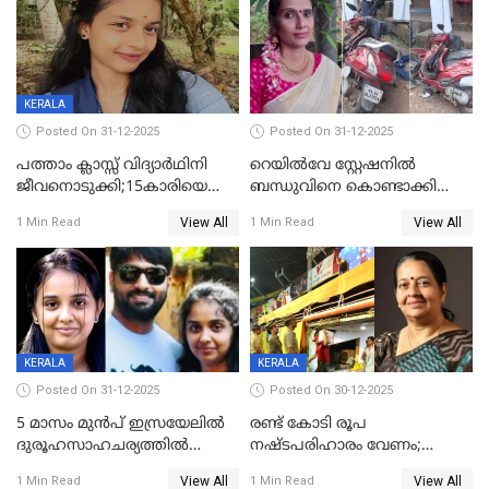
KERALA
Posted On 31-12-2025
Posted On 31-12-2025
പത്താം ക്ലാസ്സ് വിദ്യാര്‍ഥിനി
റെയിൽവേ സ്റ്റേഷനിൽ
ജീവനൊടുക്കി;15കാരിയെ
ബന്ധുവിനെ കൊണ്ടാക്കി
കണ്ടെത്തിയത്
മടങ്ങുന്നതിനിടെ ടോറസ്സ്
View All
View All
1 Min Read
1 Min Read
കിടപ്പുമുറിയില്‍ തൂങ്ങി മരിച്ച
ലോറി സ്കൂട്ടറിൽ ഇടിച്ചു :
നിലയിൽ
യുവതിക്ക് ദാരുണാന്ത്യം
KERALA
KERALA
Posted On 31-12-2025
Posted On 30-12-2025
5 മാസം മുൻപ് ഇസ്രയേലിൽ
രണ്ട് കോടി രൂപ
ദുരൂഹസാഹചര്യത്തിൽ
നഷ്ടപരിഹാരം വേണം;
മരിച്ചനിലയിൽ കണ്ടെത്തിയ
ജിസിഡിഎക്ക് വക്കീൽ
View All
View All
1 Min Read
1 Min Read