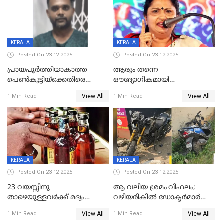
KERALA
KERALA
Posted On 23-12-2025
Posted On 23-12-2025
പ്രായപൂർത്തിയാകാത്ത
ആരും തന്നെ
പെൺകുട്ടിയ്ക്കെതിരെ
ഔദ്യോഗികമായി
ലൈംഗികാതിക്രമം; 36കാരന്
അറിയിച്ചിട്ടില്ല, മേയറെ
View All
View All
1 Min Read
1 Min Read
59 വർഷം തടവും 90,൦൦൦ രൂപ
കണ്ടെത്താൻ ഇന്ന് കോർ
പിഴയും ശിക്ഷ
കമ്മിറ്റി കൂടിയില്ല';
അതൃപ്തിയുമായി ദീപ്തി മേരി
വർഗീസ്
KERALA
KERALA
Posted On 23-12-2025
Posted On 23-12-2025
23 വയസ്സിനു
ആ വലിയ ശ്രമം വിഫലം;
താഴെയുള്ളവർക്ക് മദ്യം
വഴിയരികില്‍ ‌ഡോക്ടര്‍മാര്‍
നൽകിയതിനെതിരെ കർശന
ശസ്ത്രക്രിയ നടത്തിയ ലിനു
View All
View All
1 Min Read
1 Min Read
നടപടി;സ്ഥാപനങ്ങൾക്കെതിരെ
മരണത്തിന് കീഴടങ്ങി