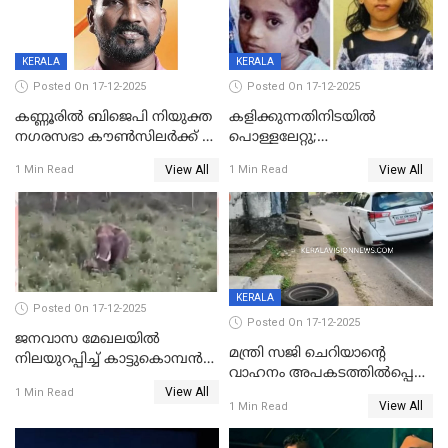
KERALA
KERALA
Posted On 17-12-2025
Posted On 17-12-2025
കണ്ണൂരിൽ ബിജെപി നിയുക്ത
കളിക്കുന്നതിനിടയിൽ
നഗരസഭാ കൗൺസിലർക്ക് 36
പൊള്ളലേറ്റു;
വർഷം തടവുശിക്ഷ
ചികിത്സയിലായിരുന്ന രണ്ടാം
View All
View All
1 Min Read
1 Min Read
ക്ലാസ് വിദ്യാർത്ഥിനി മരിച്ചു
KERALA
Posted On 17-12-2025
Posted On 17-12-2025
ജനവാസ മേഖലയില്‍
മന്ത്രി സജി ചെറിയാന്റെ
നിലയുറപ്പിച്ച് കാട്ടുകൊമ്പന്‍
വാഹനം അപകടത്തിൽപ്പെട്ടു;
പടയപ്പ
View All
മന്ത്രിയും സംഘവും
1 Min Read
View All
1 Min Read
രക്ഷപ്പെട്ടത് തലനാരിടയ്ക്ക്