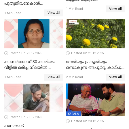
പുതുജീവനേകാൻ
View All
ഷിബുവിന്റെ ഹൃദയം
1 Min Read
View All
1 Min Read
എറണാകുളം സർക്കാർ
ജനറൽ
ആശുപത്രിയിലെത്തിച്ചു
Posted On 21-12-2025
Posted On 21-12-2025
കാസർഗോഡ് 80 കാരിയെ
ഭക്തിയും പ്രകൃതിയും
വീട്ടിൽ മരിച്ച നിലയിൽ
ഒന്നാകുന്ന അപൂര്‍വ്വ കാഴ്ച;
കണ്ടെത്തി
ഭക്തർക്ക്
View All
View All
1 Min Read
2 Min Read
കാഴ്ചാനുഭവമൊരുക്കി
ശബരീ നന്ദനം
KERALA
Posted On 21-12-2025
Posted On 20-12-2025
പാലക്കാട്‌