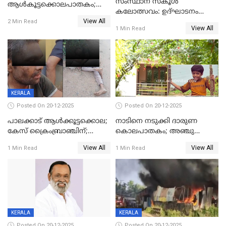
സംസ്ഥാന സ്കൂൾ
ആൾകൂട്ടക്കൊലപാതകം;
കലോത്സവം: ഉദ്ഘാടനം
അന്വേഷണം
View All
മുഖ്യമന്ത്രി, സമാപനത്തിൽ
2 Min Read
ഊർജ്ജിതമാക്കിമാക്കി
View All
1 Min Read
മുഖ്യാതിഥിയായി
ക്രൈംബ്രാഞ്ച്
മോഹൻലാൽ
KERALA
Posted On 20-12-2025
Posted On 20-12-2025
പാലക്കാട് ആൾക്കൂട്ടക്കൊല;
നാടിനെ നടുക്കി ദാരുണ
കേസ് ക്രൈംബ്രാഞ്ചിന്;
കൊലപാതകം; അഞ്ചു
DYSPയുടെ നേതൃത്വത്തിൽ
വയസ്സുകാരനെ 'അമ്മ
View All
View All
1 Min Read
1 Min Read
അന്വേഷിക്കും
കഴുത്തുഞെരിച്ച് കൊന്നു
KERALA
KERALA
Posted On 20-12-2025
Posted On 20-12-2025