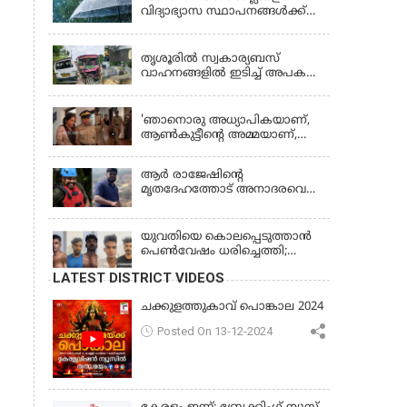
വിദ്യാഭ്യാസ സ്ഥാപനങ്ങൾക്ക്
നാളെ (വെള്ളിയാഴ്ച) അവധി
KERALA
തൃശൂരിൽ സ്വകാര്യബസ്
വാഹനങ്ങളില്‍ ഇടിച്ച് അപകടം:
18കാരി ഉൾപ്പെടെ രണ്ട് മരണം,
KERALA
പത്തോളം പേർക്ക് പരിക്ക്
'ഞാനൊരു അധ്യാപികയാണ്,
ആണ്‍കുട്ടീന്റെ അമ്മയാണ്‌,
MDMA കൊടുത്തിട്ടില്ല; കീർത്തന
മാധ്യമങ്ങളോട്; പൊലീസ്
ആര്‍ രാജേഷിന്റെ
കസ്റ്റഡിയിൽ വിട്ട് കോടതി,
മൃതദേഹത്തോട് അനാദരവെന്ന്
ജാമ്യാപേക്ഷ തള്ളി
പരാതി; ആംബുലന്‍സ്
ക്രമീകരണത്തില്‍ ഗുരുതര
വീഴ്ച; മൃതദേഹം ചാവക്കാട്
യുവതിയെ കൊലപ്പെടുത്താൻ
വരെ എത്തിച്ചത് ഫ്രീസര്‍
പെൺവേഷം ധരിച്ചെത്തി;
സംവിധാനം ഇല്ലാതെയെന്നും
അഞ്ചംഗ സംഘം പിടിയിൽ
LATEST DISTRICT VIDEOS
ആരോപണം
ചക്കുളത്തുകാവ് പൊങ്കാല 2024
Posted On 13-12-2024