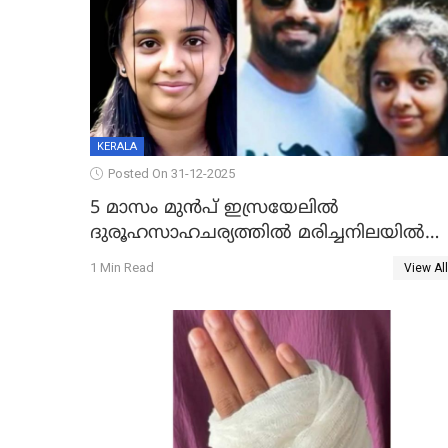
KERALA
Posted On 31-12-2025
5 മാസം മുൻപ് ഇസ്രയേലിൽ
ദുരൂഹസാഹചര്യത്തിൽ മരിച്ചനിലയിൽ
കണ്ടെത്തിയ മലയാളി യുവാവിന്റെ
1 Min Read
View All
ഭാര്യയും മരിച്ചു