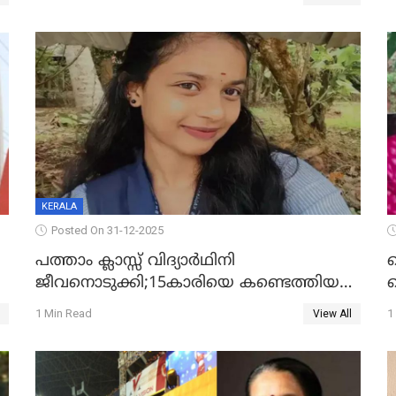
KERALA
Posted On 31-12-2025
പത്താം ക്ലാസ്സ് വിദ്യാര്‍ഥിനി
ജീവനൊടുക്കി;15കാരിയെ കണ്ടെത്തിയത്
ക
കിടപ്പുമുറിയില്‍ തൂങ്ങി മരിച്ച നിലയിൽ
ല
1 Min Read
1
View All
ദ