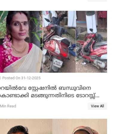
Posted On 31-12-2025
റെയിൽവേ സ്റ്റേഷനിൽ ബന്ധുവിനെ
ൊണ്ടാക്കി മടങ്ങുന്നതിനിടെ ടോറസ്സ്
ോറി സ്കൂട്ടറിൽ ഇടിച്ചു : യുവതിക്ക്
 Min Read
View All
ാരുണാന്ത്യം