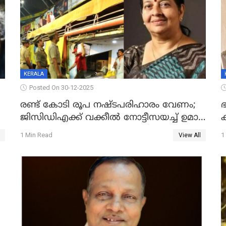
KERALA
Posted On 30-12-2025
രണ്ട് കോടി രൂപ നഷ്ടപരിഹാരം വേണം;
ഭ
ജിസിഡിഎക്ക് വക്കീൽ നോട്ടീസയച്ച് ഉമാ
തോമസ്
1 Min Read
1
View All