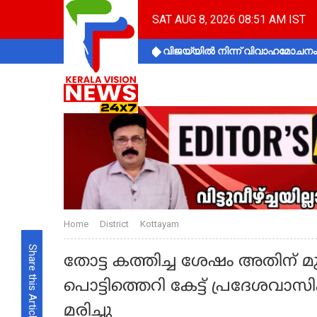
SAT AUG 8, 2026 08:51 AM IST
വിജയ്‌യിൽ നിന്ന് വിവാഹമോചനം 
Home
District
Kottayam
Share this Article
തോട്ട കത്തിച്ച ശേഷം അതിന് മ
പൊട്ടിത്തെറി കേട്ട് പ്രദേശവാ
മരിച്ചു