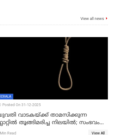
View all news
KERALA
Posted On 31-12-2025
യുവതി വാടകയ്ക്ക് താമസിക്കുന്ന
്ലാറ്റില്‍ തൂങ്ങിമരിച്ച നിലയില്‍; സംഭവം
കൈതപ്പൊയിലില്‍
 Min Read
View All