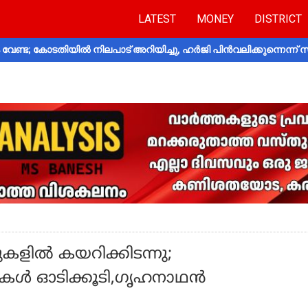
LATEST
MONEY
DISTRICT
വേണ്ട; കോടതിയിൽ നിലപാട് അറിയിച്ചു, ഹർജി പിൻവലിക്കുന്നെന്ന്
ുകളിൽ കയറിക്കിടന്നു;
സികൾ ഓടിക്കൂടി,ഗൃഹനാഥന്‍