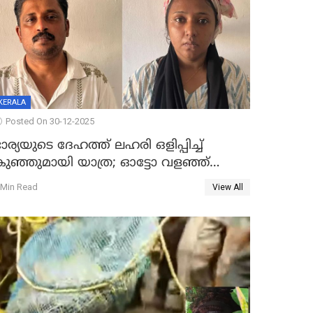
KERALA
Posted On 30-12-2025
ാര്യയുടെ ദേഹത്ത് ലഹരി ഒളിപ്പിച്ച്
കുഞ്ഞുമായി യാത്ര; ഓട്ടോ വളഞ്ഞ്
ദമ്പതികളെ പിടികൂടി പൊലീസ്
 Min Read
View All