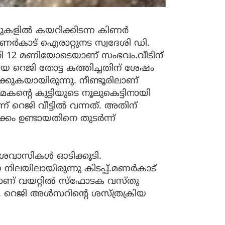
 മുകളിൽ കയറിക്കിടന്ന കിണർ
 മണർകാട് ഐരാറ്റുനട സ്വദേശി ഡി.
ാത്രി 12 മണിയോടെയാണ് സംഭവം.വീടിന്
ിയ റെജി തോട്ട കത്തിച്ചതിന് ശേഷം
കുകയായിരുന്നു. നീണ്ടൂരിലാണ്
്‍റെ കുട്ടിയുടെ നൂലുകെട്ടിനായി
െജി വീട്ടിൽ വന്നത്. അതിന്
്കം ഉണ്ടായതിനെ തുടർന്ന്
ദേശവാസികൾ ഓടിക്കൂടി.
ിലയിലായിരുന്നു കിടപ്പ്.മണർകാട്
ാണ് വയറ്റിൽ സ്‌ഫോടക വസ്തു
ത്. റെജി അൾസറിന്റെ ശസ്ത്രക്രിയ