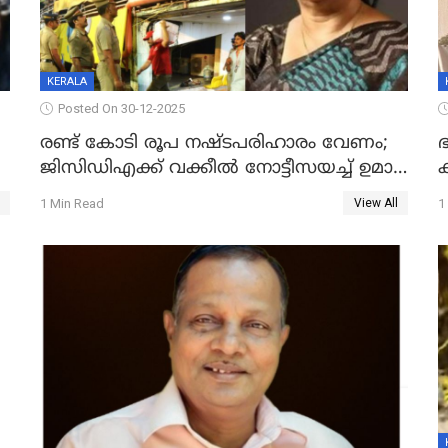
KERALA
Posted On 30-12-2025
രണ്ട് കോടി രൂപ നഷ്ടപരിഹാരം വേണം;
ഭ
ജിസിഡിഎക്ക് വക്കീൽ നോട്ടീസയച്ച് ഉമാ
തോമസ്
1 Min Read
1
View All