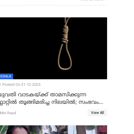
KERALA
Posted On 31-12-2025
യുവതി വാടകയ്ക്ക് താമസിക്കുന്ന
്ലാറ്റില്‍ തൂങ്ങിമരിച്ച നിലയില്‍; സംഭവം
കൈതപ്പൊയിലില്‍
 Min Read
View All