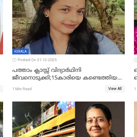
KERALA
Posted On 31-12-2025
പത്താം ക്ലാസ്സ് വിദ്യാര്‍ഥിനി
ജീവനൊടുക്കി;15കാരിയെ കണ്ടെത്തിയത്
ക
കിടപ്പുമുറിയില്‍ തൂങ്ങി മരിച്ച നിലയിൽ
ല
1 Min Read
1
View All
ദ