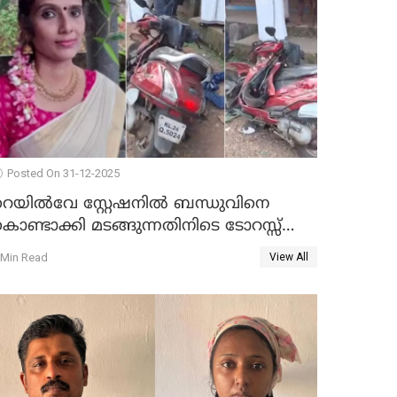
Posted On 31-12-2025
റെയിൽവേ സ്റ്റേഷനിൽ ബന്ധുവിനെ
ൊണ്ടാക്കി മടങ്ങുന്നതിനിടെ ടോറസ്സ്
ോറി സ്കൂട്ടറിൽ ഇടിച്ചു : യുവതിക്ക്
 Min Read
View All
ാരുണാന്ത്യം