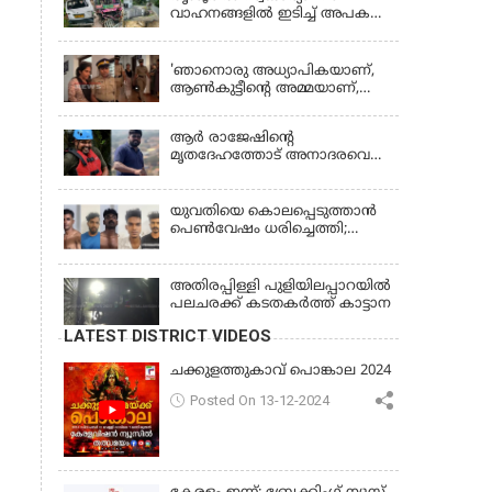
വാഹനങ്ങളില്‍ ഇടിച്ച് അപകടം:
18കാരി ഉൾപ്പെടെ രണ്ട് മരണം,
KERALA
പത്തോളം പേർക്ക് പരിക്ക്
'ഞാനൊരു അധ്യാപികയാണ്,
ആണ്‍കുട്ടീന്റെ അമ്മയാണ്‌,
MDMA കൊടുത്തിട്ടില്ല; കീർത്തന
മാധ്യമങ്ങളോട്; പൊലീസ്
ആര്‍ രാജേഷിന്റെ
കസ്റ്റഡിയിൽ വിട്ട് കോടതി,
മൃതദേഹത്തോട് അനാദരവെന്ന്
ജാമ്യാപേക്ഷ തള്ളി
പരാതി; ആംബുലന്‍സ്
ക്രമീകരണത്തില്‍ ഗുരുതര
വീഴ്ച; മൃതദേഹം ചാവക്കാട്
യുവതിയെ കൊലപ്പെടുത്താൻ
വരെ എത്തിച്ചത് ഫ്രീസര്‍
പെൺവേഷം ധരിച്ചെത്തി;
സംവിധാനം ഇല്ലാതെയെന്നും
അഞ്ചംഗ സംഘം പിടിയിൽ
ആരോപണം
അതിരപ്പിള്ളി പുളിയിലപ്പാറയിൽ
പലചരക്ക് കടതകർത്ത് കാട്ടാന
LATEST DISTRICT VIDEOS
ചക്കുളത്തുകാവ് പൊങ്കാല 2024
Posted On 13-12-2024