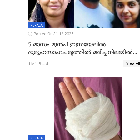
KERALA
Posted On 31-12-2025
5 മാസം മുൻപ് ഇസ്രയേലിൽ
ദുരൂഹസാഹചര്യത്തിൽ മരിച്ചനിലയിൽ
കണ്ടെത്തിയ മലയാളി യുവാവിന്റെ
1 Min Read
View All
ഭാര്യയും മരിച്ചു
KERALA