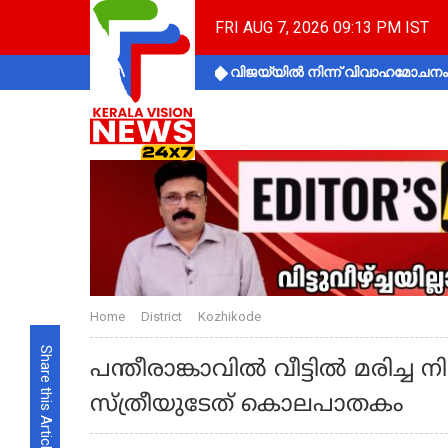
FRI AUG 7, 2026 09:13 PM IST
വിജയ്‌യിൽ നിന്ന് വിവാഹമോചനം 
Home
District
Kozhikode
Share this Article
പന്തീരാങ്കാവിൽ വീട്ടിൽ മരിച്
സ്ത്രീയുടേത് കൊലപാതകം