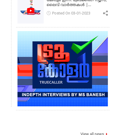
കേരളം ഇന്ന്: ബ്രേക്കിംഗ് ന്യൂസ്,
ലൈവ് വാർത്തകൾ |
കേരളവിഷൻ ന്യൂസ്
Posted On 03-01-2023
View all news