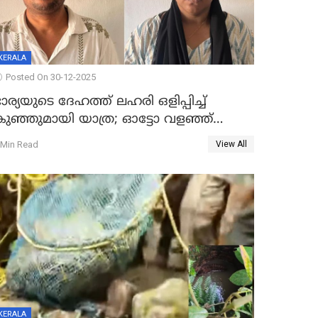
KERALA
Posted On 30-12-2025
ാര്യയുടെ ദേഹത്ത് ലഹരി ഒളിപ്പിച്ച്
കുഞ്ഞുമായി യാത്ര; ഓട്ടോ വളഞ്ഞ്
ദമ്പതികളെ പിടികൂടി പൊലീസ്
 Min Read
View All
KERALA