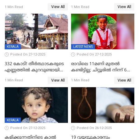
അഞ്ചംഗ സംഘത്തിനെതിരെ
രണ്ടുപേര്‍ക്ക് ദാരുണാന്ത്യം;
View All
View All
1 Min Read
1 Min Read
കേസ്; തർക്കമുണ്ടായത്
അപകടം കണ്ണൂരിൽ
ഫേഷ്യലിന് 300 രൂപ
ആവശ്യപ്പെട്ടതിനെച്ചൊല്ലി
KERALA
LATEST NEWS
Posted On 27-12-2025
Posted On 27-12-2025
332 കോടി! തീർത്ഥാടകരുടെ
രാവിലെ 11മണി മുതൽ
എണ്ണത്തിൽ കുറവുണ്ടായിട്ടും
കണ്ടിട്ടില്ല; ചിറ്റൂരിൽ നിന്ന് 6
ശബരിമലയിൽ വരുമാനം
വയസ്സുകാരനെ കാണാതായി
View All
View All
1 Min Read
1 Min Read
കുതിച്ചുയരുന്നു
KERALA
Posted On 27-12-2025
Posted On 26-12-2025
കളിക്കുന്നതിനിടെ കാൽ
19 വയസ്സുകാരനും