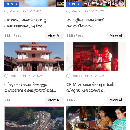
KERALA
KERALA
Posted On 16-12-2025
Posted On 16-12-2025
പനമരം, കണിയാമ്പറ്റ
‘പോറ്റിയേ കേറ്റിയേ’
പഞ്ചായത്തുകളിൽ
ഭക്തവികാരം
ബുധനാഴ്ച വിദ്യാഭ്യാസ
വ്രണപ്പെടുത്തിയെന്നു
View All
View All
1 Min Read
1 Min Read
സ്ഥാപനങ്ങൾക്ക് അവധി
ഡിജിപിക്ക് പരാതി; ശക്തമായ
നടപടി വേണമെന്നു
സിപിഐഎമ്മും
Posted On 16-12-2025
Posted On 16-12-2025
തിരുവൈരാണിക്കുളം
CPIM നേതാവിൻ്റെ സ്ത്രീ
മഹാദേവ ക്ഷേത്രത്തിലെ
വിരുദ്ധ പരാമർശം;
നടതുറപ്പ് മഹോത്സവത്തിന്
കേസെടുത്ത് പൊലീസ്
View All
View All
2 Min Read
1 Min Read
ജനുവരി 2 ന് തുടക്കമാകും