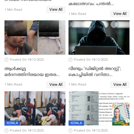
കലോത്സവം: പന്തൽ
View All
കാൽനാട്ടൽ 20 ന്
1 Min Read
View All
1 Min Read
Posted On 18-12-2025
Posted On 18-12-2025
ആൾക്കൂട്ട
വീണ്ടും 'ഡിജിറ്റല്‍ അറസ്റ്റ്';
മർദനത്തിനിരയായ ഇതര
കൊച്ചിയില്‍ വനിതാ
സംസ്ഥാന തൊഴിലാളി മരിച്ചു;
ഡോക്ടര്‍ക്ക് നഷ്ടമായത് 6.38
View All
View All
1 Min Read
1 Min Read
നടുക്കുന്ന സംഭവം
കോടി രൂപ
വാളയാറിൽ
KERALA
KERALA
Posted On 18-12-2025
Posted On 18-12-2025