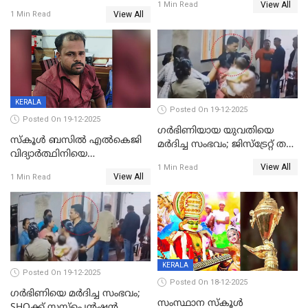
View All
കൊന്നു;
1 Min Read
നാൽപ്പതിലേറെ
View All
1 Min Read
ക്രൂരകൊലപാതകത്തില്‍
മുറിവുകളെന്ന് പോസ്റ്റ്‌മോർട്ടം
സഹോദരിപുത്രന് ജീവപര്യന്തം
റിപ്പോർട്ട്
KERALA
Posted On 19-12-2025
Posted On 19-12-2025
ഗര്‍ഭിണിയായ യുവതിയെ
സ്കൂൾ ബസിൽ എൽകെജി
മര്‍ദിച്ച സംഭവം; ജിസ്‌ട്രേറ്റ് തല
വിദ്യാര്‍ത്ഥിനിയെ
അന്വേഷണം വേണമെന്ന്
View All
ലൈംഗികമായി ഉപദ്രവിച്ചു;
1 Min Read
യുവതി
View All
1 Min Read
ക്ലീനര്‍ പിടിയിൽ
KERALA
Posted On 19-12-2025
Posted On 18-12-2025
ഗര്‍ഭിണിയെ മർദിച്ച സംഭവം;
സംസ്ഥാന സ്കൂൾ
SHOക്ക് സസ്പെൻഷൻ