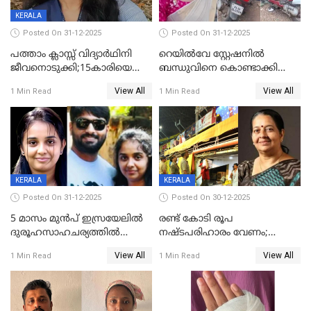
KERALA
Posted On 31-12-2025
Posted On 31-12-2025
പത്താം ക്ലാസ്സ് വിദ്യാര്‍ഥിനി
റെയിൽവേ സ്റ്റേഷനിൽ
ജീവനൊടുക്കി;15കാരിയെ
ബന്ധുവിനെ കൊണ്ടാക്കി
കണ്ടെത്തിയത്
മടങ്ങുന്നതിനിടെ ടോറസ്സ്
View All
View All
1 Min Read
1 Min Read
കിടപ്പുമുറിയില്‍ തൂങ്ങി മരിച്ച
ലോറി സ്കൂട്ടറിൽ ഇടിച്ചു :
നിലയിൽ
യുവതിക്ക് ദാരുണാന്ത്യം
KERALA
KERALA
Posted On 31-12-2025
Posted On 30-12-2025
5 മാസം മുൻപ് ഇസ്രയേലിൽ
രണ്ട് കോടി രൂപ
ദുരൂഹസാഹചര്യത്തിൽ
നഷ്ടപരിഹാരം വേണം;
മരിച്ചനിലയിൽ കണ്ടെത്തിയ
ജിസിഡിഎക്ക് വക്കീൽ
View All
View All
1 Min Read
1 Min Read
മലയാളി യുവാവിന്റെ ഭാര്യയും
നോട്ടീസയച്ച് ഉമാ തോമസ്
മരിച്ചു