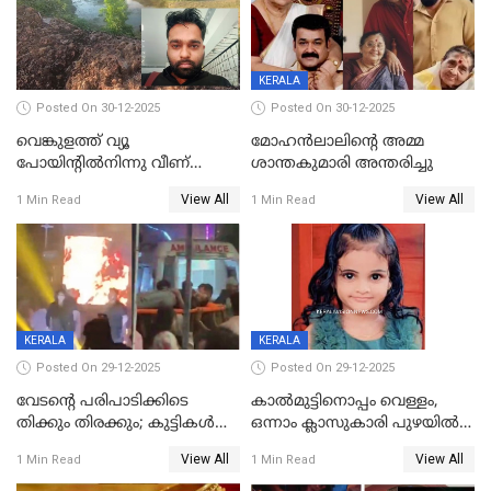
KERALA
Posted On 30-12-2025
Posted On 30-12-2025
വെങ്കുളത്ത് വ്യൂ
മോഹന്‍ലാലിന്‍റെ അമ്മ
പോയിന്റിൽനിന്നു വീണ്
ശാന്തകുമാരി അന്തരിച്ചു
യുവാവ് മരിച്ചു
View All
View All
1 Min Read
1 Min Read
KERALA
KERALA
Posted On 29-12-2025
Posted On 29-12-2025
വേടന്റെ പരിപാടിക്കിടെ
കാൽമുട്ടിനൊപ്പം വെള്ളം,
തിക്കും തിരക്കും; കുട്ടികള്‍
ഒന്നാം ക്ലാസുകാരി പുഴയിൽ
ഉള്‍പ്പെടെ നിരവധി പേര്‍ക്ക്
മുങ്ങി മരിച്ചു; ദാരുണ സംഭവം
View All
View All
1 Min Read
1 Min Read
പരിക്ക്; പാളം മറികടന്ന
കുട്ടികൾക്കൊപ്പം
യുവാവ് ട്രെയിന്‍ തട്ടി മരിച്ചു
കളിക്കുന്നതിനിടെ