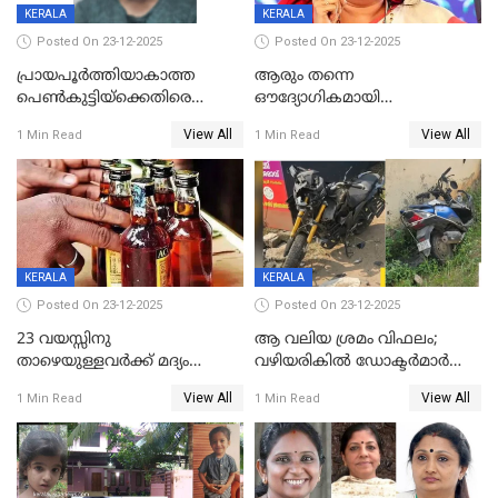
KERALA
KERALA
Posted On 23-12-2025
Posted On 23-12-2025
പ്രായപൂർത്തിയാകാത്ത
ആരും തന്നെ
പെൺകുട്ടിയ്ക്കെതിരെ
ഔദ്യോഗികമായി
ലൈംഗികാതിക്രമം; 36കാരന്
അറിയിച്ചിട്ടില്ല, മേയറെ
View All
View All
1 Min Read
1 Min Read
59 വർഷം തടവും 90,൦൦൦ രൂപ
കണ്ടെത്താൻ ഇന്ന് കോർ
പിഴയും ശിക്ഷ
കമ്മിറ്റി കൂടിയില്ല';
അതൃപ്തിയുമായി ദീപ്തി മേരി
വർഗീസ്
KERALA
KERALA
Posted On 23-12-2025
Posted On 23-12-2025
23 വയസ്സിനു
ആ വലിയ ശ്രമം വിഫലം;
താഴെയുള്ളവർക്ക് മദ്യം
വഴിയരികില്‍ ‌ഡോക്ടര്‍മാര്‍
നൽകിയതിനെതിരെ കർശന
ശസ്ത്രക്രിയ നടത്തിയ ലിനു
View All
View All
1 Min Read
1 Min Read
നടപടി;സ്ഥാപനങ്ങൾക്കെതിരെ
മരണത്തിന് കീഴടങ്ങി
രണ്ട് കേസുകൾ