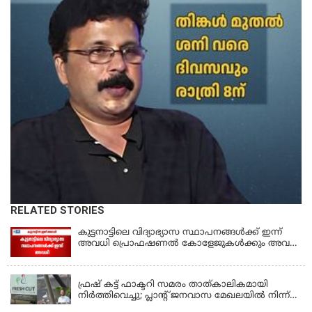
RELATED STORIES
കുട്ടനാട്ടിലെ വിദ്യാഭ്യാസ സ്ഥാപനങ്ങൾക്ക് ഇന്ന്
അവധി പ്രൊഫഷണൽ കോളേജുകൾക്കും അവധി
ബാധകം
KERALA
ഫ്രഷ് കട്ട് ഫാക്ടറി സമരം താത്കാലികമായി
നിർത്തിവെച്ചു; പ്ലാൻ്റ് ജനവാസ മേഖലയിൽ നിന്ന്
മാറ്റാൻ കമ്പനി സന്നദ്ധത അറിയിച്ചതായി പി.കെ
KERALA