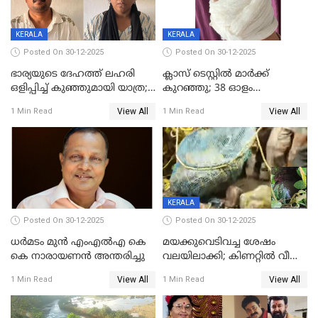
KERALA
KERALA
Posted On 30-12-2025
Posted On 30-12-2025
ഭാര്യയുടെ ദേഹത്ത് ലഹരി
ക്ലാസ് ടെസ്റ്റിൽ മാർക്ക്
ഒളിപ്പിച്ച് കുഞ്ഞുമായി യാത്ര;
കുറഞ്ഞു; 38 ഓളം
ഓട്ടോ വളഞ്ഞ് ദമ്പതികളെ
വിദ്യാർഥികളെ ട്യൂഷൻ
View All
View All
1 Min Read
1 Min Read
പിടികൂടി പൊലീസ്
സെന്ററിലെ അധ്യാപകന്‍
മർദിച്ചതായി പരാതി
KERALA
Posted On 30-12-2025
Posted On 30-12-2025
ധർമടം മുൻ എംഎല്‍എ കെ
മയക്കുവെടിവച്ച ശേഷം
കെ നാരായണന്‍ അന്തരിച്ചു
വലയിലാക്കി; കിണറ്റിൽ വീണ
കടുവയെ പുറത്തെത്തിച്ചു
View All
View All
1 Min Read
1 Min Read