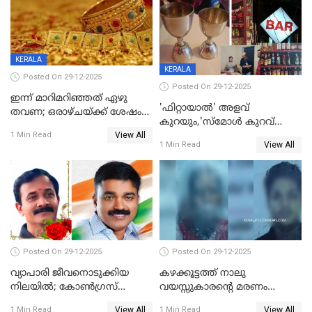
KERALA
KERALA
Posted On 29-12-2025
Posted On 29-12-2025
ഇന്ന് മാറിമറിഞ്ഞത് ഏഴു
'ഫിറ്റായാൽ' അളവ്
തവണ; ഒരാഴ്ചയ്ക്ക് ശേഷം
കുറയും,'സ്‌മോൾ കുറവ്
സ്വർണവിലയിൽ ഇടിവ്
View All
പിടികൂടി; ബാറിന് 25,000 രൂപ
1 Min Read
View All
1 Min Read
പിഴ
Posted On 29-12-2025
Posted On 29-12-2025
വ്യാപാരി ജീവനൊടുക്കിയ
കഴക്കൂട്ടത്ത് നാലു
നിലയില്‍; കോണ്‍ഗ്രസ്
വയസ്സുകാരന്റെ മരണം
കൗണ്‍സിലറുടെ
കൊലപാതകം: അമ്മയും
View All
View All
1 Min Read
1 Min Read