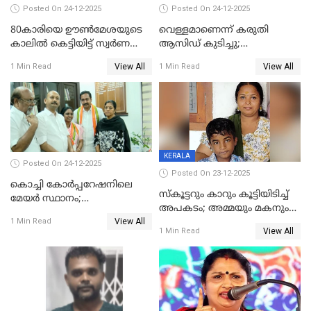
Posted On 24-12-2025
Posted On 24-12-2025
80കാരിയെ ഊൺമേശയുടെ
വെള്ളമാണെന്ന് കരുതി
കാലിൽ കെട്ടിയിട്ട് സ്വർണവും
ആസിഡ് കുടിച്ചു;
പണവും കവർന്നു;
ചികിത്സയിലിരുന്ന ആള്‍
View All
View All
1 Min Read
1 Min Read
കൊച്ചുമകനും സുഹൃത്തും
മരിച്ചു
അറസ്റ്റിൽ
KERALA
Posted On 24-12-2025
Posted On 23-12-2025
കൊച്ചി കോര്‍പ്പറേഷനിലെ
സ്കൂട്ടറും കാറും കൂട്ടിയിടിച്ച്
മേയര്‍ സ്ഥാനം;
അപകടം; അമ്മയും മകനും
കോണ്‍ഗ്രസില്‍ അതൃപതി
View All
മരിച്ചു, മറ്റൊരു മകൻ
1 Min Read
രൂക്ഷം
View All
1 Min Read
ഗുരുതരാവസ്ഥയിൽ