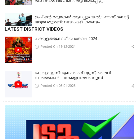
തഹസില്‍ദാര്‍ പണം ആവശ്യപ്പെട്ടു’;
ഗുരുതരആരോപണം
LATEST NEWS
ട്രംപിന്റെ മരുമകന്‍ ആലപ്പുഴയില്‍; ഹൗസ് ബോട്ട്
യാത്ര തുടങ്ങി; വള്ളംകളി കാണും
LATEST DISTRICT VIDEOS
ചക്കുളത്തുകാവ് പൊങ്കാല 2024
Posted On 13-12-2024
കേരളം ഇന്ന്: ബ്രേക്കിംഗ് ന്യൂസ്, ലൈവ്
വാർത്തകൾ | കേരളവിഷൻ ന്യൂസ്
Posted On 03-01-2023