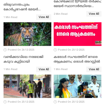
കോഴിക്കോട് BJPയിൽ തർക്കം;
തിരുവനന്തപുരം
മേയർ സ്ഥാനാർത്ഥിയെ
കോര്‍പ്പറേഷന്‍ മേയര്‍
പരസ്യമായി പ്രഖ്യാപിച്ചില്ല
View All
തെരഞ്ഞെടുപ്പ്; സിപിഐഎം
2 Min Read
View All
1 Min Read
ഹൈക്കോടതിയിലേക്ക്;
സത്യപ്രതിജ്ഞ ചടങ്ങില്‍
ചട്ടലംഘനമെന്ന് പാർട്ടി
Posted On 26-12-2025
Posted On 25-12-2025
വണ്ടിക്കടവിലെ നരഭോജി
കരോള്‍ സംഘത്തിന് നേരെ
കടുവ കൂട്ടിലായി
ആക്രമണം; ഒരാള്‍ അറസ്റ്റില്‍
View All
View All
1 Min Read
1 Min Read
Posted On 25-12-2025
Posted On 25-12-2025