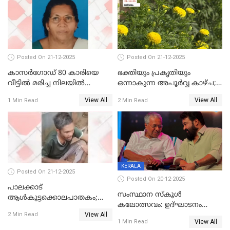
ജനറൽ
ആശുപത്രിയിലെത്തിച്ചു
Posted On 21-12-2025
Posted On 21-12-2025
കാസർഗോഡ് 80 കാരിയെ
ഭക്തിയും പ്രകൃതിയും
വീട്ടിൽ മരിച്ച നിലയിൽ
ഒന്നാകുന്ന അപൂര്‍വ്വ കാഴ്ച;
കണ്ടെത്തി
ഭക്തർക്ക്
View All
View All
1 Min Read
2 Min Read
കാഴ്ചാനുഭവമൊരുക്കി
ശബരീ നന്ദനം
KERALA
Posted On 21-12-2025
Posted On 20-12-2025
പാലക്കാട്‌
സംസ്ഥാന സ്കൂൾ
ആൾകൂട്ടക്കൊലപാതകം;
കലോത്സവം: ഉദ്ഘാടനം
അന്വേഷണം
View All
മുഖ്യമന്ത്രി, സമാപനത്തിൽ
2 Min Read
ഊർജ്ജിതമാക്കിമാക്കി
View All
1 Min Read
മുഖ്യാതിഥിയായി
ക്രൈംബ്രാഞ്ച്