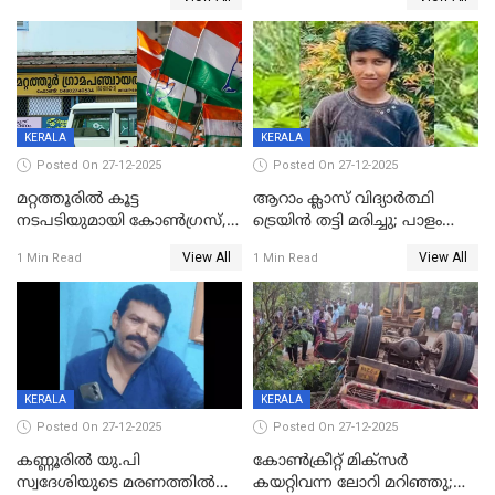
മാനസികപീഡനമെന്ന് കുറിപ്പ്
സുഹൃത്തും പൊലീസ്
കസ്റ്റഡിയിൽ
KERALA
KERALA
Posted On 27-12-2025
Posted On 27-12-2025
മറ്റത്തൂരിൽ കൂട്ട
ആറാം ക്ലാസ് വിദ്യാർത്ഥി
നടപടിയുമായി കോണ്‍ഗ്രസ്,
ട്രെയിൻ തട്ടി മരിച്ചു; പാളം
ബിജെപി പാളയത്തിലെത്തിയ
മുറിച്ചുകടക്കുന്നതിനിടെ
View All
View All
1 Min Read
1 Min Read
എട്ട് പേര്‍ ഉള്‍പ്പെടെ
അപകടം മലപ്പുറത്ത്
പത്തുപേരെ പുറത്താക്കി,
ചൊവ്വന്നൂരിലും നടപടി
KERALA
KERALA
Posted On 27-12-2025
Posted On 27-12-2025
കണ്ണൂരിൽ യു.പി
കോണ്‍ക്രീറ്റ് മിക്‌സര്‍
സ്വദേശിയുടെ മരണത്തിൽ
കയറ്റിവന്ന ലോറി മറിഞ്ഞു;