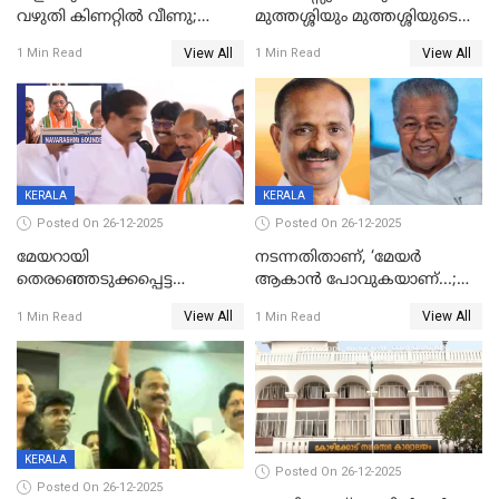
വഴുതി കിണറ്റിൽ വീണു;
മുത്തശ്ശിയും മുത്തശ്ശിയുടെ
ഒന്നര വയസ്സുകാരന്
സഹോദരിയും വീട്ടിൽ തൂങ്ങി
View All
View All
1 Min Read
1 Min Read
ദാരുണാന്ത്യം
മരിച്ചനിലയിൽ
KERALA
KERALA
Posted On 26-12-2025
Posted On 26-12-2025
മേയറായി
നടന്നതിതാണ്, ‘മേയർ
തെരഞ്ഞെടുക്കപ്പെട്ട
ആകാൻ പോവുകയാണ്...;
ശേഷമുള്ള പി ഇന്ദിരയുടെ
ആവട്ടെ, അഭിനന്ദനങ്ങൾ’;
View All
View All
1 Min Read
1 Min Read
ആദ്യ വോട്ട് അസാധു; കണ്ണൂർ
മുഖ്യമന്ത്രിയുടെ ഓഫീസ്
ഡെപ്യൂട്ടി മേയർ സ്ഥാനത്ത്
തന്നെ വിശദീകരിയ്ക്കുന്നു;
താഹിറിന് വിജയം
സത്യമിതാണ്
KERALA
Posted On 26-12-2025
Posted On 26-12-2025