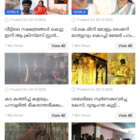
KERALA
KERALA
Posted On 23-12-2025
Posted On 23-12-2025
വീട്ടിലെ നക്ഷത്രങ്ങൾ കെട്ടു;
വി.കെ മിനി മോളും ഷൈനി
ഇനി ആ ക്രിസ്മസ് സ്റ്റാർ
മാത്യുവും കൊച്ചി മേയർ പദം
മാത്രം; പൈതങ്ങൾക്ക്
പങ്കിടും; ദീപ്തി മേരി വർഗീസ്
View All
View All
1 Min Read
1 Min Read
വേണ്ടിയുള്ള
മേയറാകില്ല
പിടിവലിക്കിടയിൽ
അപ്പൂപ്പനെതിരെ പോക്സോ
കേസ് ഒടുവിൽ 4 ജീവനുകൾ
പൊലിഞ്ഞു
Posted On 23-12-2025
Posted On 23-12-2025
കട കത്തിച്ച് കളയും,
ശബരിമല സ്വര്‍ണക്കവര്‍ച്ച
പറവൂരില്‍ ഭീകരാന്തരീക്ഷം
കേസ്; ദുരൂഹത കൂട്ടി
സൃഷ്ടിച്ച് കുട്ടി ലഹരിസംഘം
വിദേശവ്യവസായിയുടെ മൊഴി
View All
View All
1 Min Read
1 Min Read