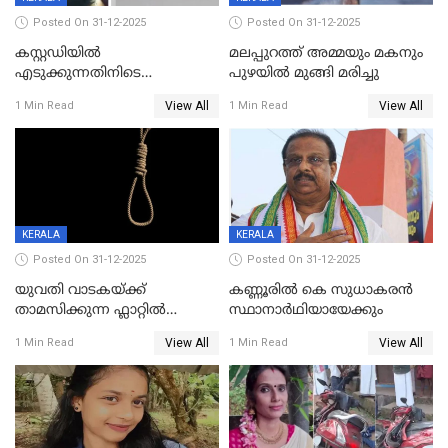
Posted On 31-12-2025
Posted On 31-12-2025
കസ്റ്റഡിയിൽ
മലപ്പുറത്ത് അമ്മയും മകനും
എടുക്കുന്നതിനിടെ
പുഴയിൽ മുങ്ങി മരിച്ചു
വിലങ്ങുമായി രക്ഷപ്പെട്ട
View All
View All
1 Min Read
1 Min Read
വധശ്രമക്കേസ് പ്രതി പിടിയിൽ
KERALA
KERALA
Posted On 31-12-2025
Posted On 31-12-2025
യുവതി വാടകയ്ക്ക്
കണ്ണൂരിൽ കെ സുധാകരൻ
താമസിക്കുന്ന ഫ്ലാറ്റില്‍
സ്ഥാനാർഥിയായേക്കും
തൂങ്ങിമരിച്ച നിലയില്‍;
View All
View All
1 Min Read
1 Min Read
സംഭവം കൈതപ്പൊയിലില്‍