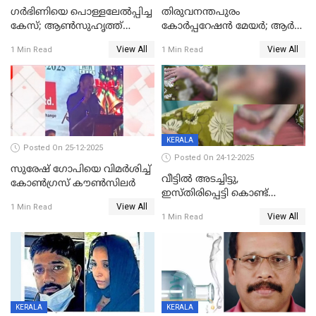
ഗര്‍ഭിണിയെ പൊള്ളലേല്‍പ്പിച്ച
തിരുവനന്തപുരം
കേസ്; ആണ്‍സുഹൃത്ത്
കോര്‍പ്പറേഷന്‍ മേയർ; ആര്‍
പിടിയില്‍
ശ്രീലേഖയ്ക്ക് മുൻതൂക്കം
View All
View All
1 Min Read
1 Min Read
KERALA
Posted On 25-12-2025
Posted On 24-12-2025
സുരേഷ് ഗോപിയെ വിമര്‍ശിച്ച്
വീട്ടിൽ അടച്ചിട്ടു,
കോണ്‍ഗ്രസ് കൗണ്‍സിലര്‍
ഇസ്തിരിപ്പെട്ടി കൊണ്ട്
View All
പൊള്ളിച്ചു; 8 മാസം
1 Min Read
View All
1 Min Read
ഗർഭിണിയായ യുവതിക്ക് ക്രൂര
മർദനം
KERALA
KERALA