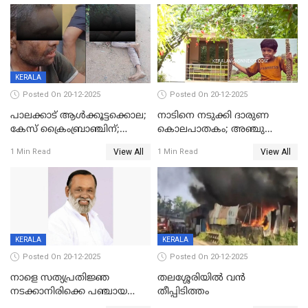
മോഹൻലാൽ
KERALA
Posted On 20-12-2025
Posted On 20-12-2025
പാലക്കാട് ആൾക്കൂട്ടക്കൊല;
നാടിനെ നടുക്കി ദാരുണ
കേസ് ക്രൈംബ്രാഞ്ചിന്;
കൊലപാതകം; അഞ്ചു
DYSPയുടെ നേതൃത്വത്തിൽ
വയസ്സുകാരനെ 'അമ്മ
View All
View All
1 Min Read
1 Min Read
അന്വേഷിക്കും
കഴുത്തുഞെരിച്ച് കൊന്നു
KERALA
KERALA
Posted On 20-12-2025
Posted On 20-12-2025
നാളെ സത്യപ്രതിജ്ഞ
തലശ്ശേരിയിൽ വൻ
നടക്കാനിരിക്കെ പഞ്ചായത്ത്
തീപ്പിടിത്തം
മെമ്പർ മരിച്ചു