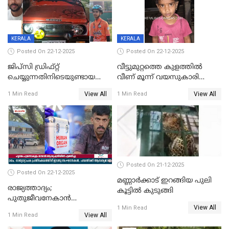
KERALA
KERALA
Posted On 22-12-2025
Posted On 22-12-2025
ജിപ്സി ഡ്രിഫ്റ്റ്
വീട്ടുമുറ്റത്തെ കുളത്തിൽ
ചെയ്യുന്നതിനിടെയുണ്ടായ
വീണ് മൂന്ന് വയസുകാരി
അപകടം; 14 വയസുകാരന്
മരിച്ചു
View All
View All
1 Min Read
1 Min Read
ദാരുണാന്ത്യം; ജീപ്സി
ഓടിച്ചയാൾ അറസ്റ്റിൽ.
Posted On 21-12-2025
Posted On 22-12-2025
മണ്ണാർക്കാട് ഇറങ്ങിയ പുലി
രാജ്യത്താദ്യം;
കൂട്ടിൽ കുടുങ്ങി
പുതുജീവനേകാൻ
View All
ഷിബുവിന്റെ ഹൃദയം
1 Min Read
View All
1 Min Read
എറണാകുളം സർക്കാർ