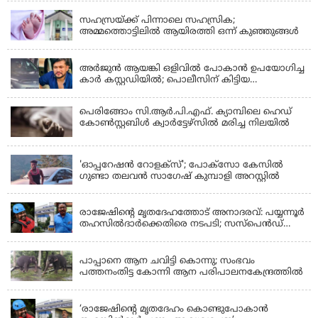
ഫിറോസ് എംഎൽഎ
സഹസ്രയ്ക്ക് പിന്നാലെ സഹസ്രിക;
അമ്മത്തൊട്ടിലില്‍ ആയിരത്തി ഒന്ന് കുഞ്ഞുങ്ങള്‍
KERALA
അർജുൻ ആയങ്കി ഒളിവിൽ പോകാൻ ഉപയോഗിച്ച
കാർ കസ്റ്റഡിയിൽ; പൊലീസിന് കിട്ടിയ
വാഹനത്തിന്റെ ഉടമ അർജുന്റെ ഭാര്യ
പെരിങ്ങോം സി.ആർ.പി.എഫ്. ക്യാമ്പിലെ ഹെഡ്
കോൺസ്റ്റബിൾ ക്വാർട്ടേഴ്സിൽ മരിച്ച നിലയിൽ
LATEST NEWS
'ഓപ്പറേഷൻ റോളക്സ്'; പോക്സോ കേസിൽ
ഗുണ്ടാ തലവൻ സാഗേഷ് കുമ്പാളി അറസ്റ്റിൽ
KERALA
രാജേഷിന്റെ മൃതദേഹത്തോട് അനാദരവ്: പയ്യന്നൂർ
തഹസിൽദാർക്കെതിരെ നടപടി; സസ്പെൻഡ്
ചെയ്യാൻ നിർദേശം നൽകി മന്ത്രി
KERALA
പാപ്പാനെ ആന ചവിട്ടി കൊന്നു; സംഭവം
പത്തനംതിട്ട കോന്നി ആന പരിപാലനകേന്ദ്രത്തിൽ
KERALA
‘രാജേഷിന്‍റെ മൃതദേഹം കൊണ്ടുപോകാന്‍