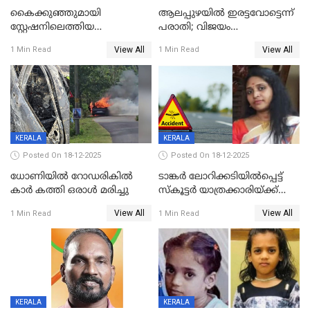
കൈക്കുഞ്ഞുമായി
ആലപ്പുഴയിൽ ഇരട്ടവോട്ടെന്ന്
സ്റ്റേഷനിലെത്തിയ
പരാതി; വിജയം
യുവതിയ്ക്ക് മർദ്ദനം; സിഐ
റദ്ദാക്കണമെന്ന് വലിയമരം
View All
View All
1 Min Read
1 Min Read
കരണത്തടിച്ചു; CC ടിവി
വാർഡിലെ എൽഡിഎഫ്
ദൃശ്യങ്ങൾ പുറത്ത്
സ്ഥാനാർത്ഥി
KERALA
KERALA
Posted On 18-12-2025
Posted On 18-12-2025
ധോണിയിൽ റോഡരികിൽ
ടാങ്കർ ലോറിക്കടിയിൽപ്പെട്ട്
കാർ കത്തി ഒരാൾ മരിച്ചു
സ്കൂട്ടർ യാത്രക്കാരിയ്ക്ക്
ദാരുണാന്ത്യം; അപകടം
View All
View All
1 Min Read
1 Min Read
കണ്ടോത്ത് ദേശീയ പാതയിൽ
KERALA
KERALA