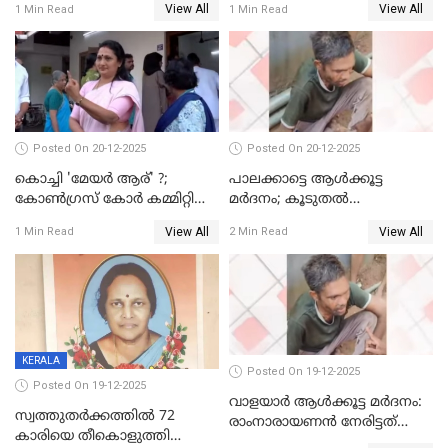
View All
View All
1 Min Read
1 Min Read
Posted On 20-12-2025
Posted On 20-12-2025
കൊച്ചി 'മേയർ ആര്' ?;
പാലക്കാട്ടെ ആള്‍ക്കൂട്ട
കോണ്‍ഗ്രസ് കോര്‍ കമ്മിറ്റി
മര്‍ദനം; കൂടുതല്‍
യോഗം ചൊവ്വാഴ്ച
അറസ്റ്റുണ്ടാവും, മര്‍ദിച്ചത് 15
View All
View All
1 Min Read
2 Min Read
അംഗ സംഘമെന്ന് വിവരം
KERALA
Posted On 19-12-2025
Posted On 19-12-2025
വാളയാർ ആൾക്കൂട്ട മർദനം:
സ്വത്തുതര്‍ക്കത്തില്‍ 72
രാംനാരായണൻ നേരിട്ടത്
കാരിയെ തീകൊളുത്തി
കൊടും ക്രൂരത; ശരീരത്തിൽ