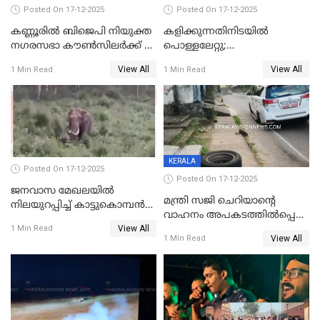
Posted On 17-12-2025
Posted On 17-12-2025
കണ്ണൂരിൽ ബിജെപി നിയുക്ത
കളിക്കുന്നതിനിടയിൽ
നഗരസഭാ കൗൺസിലർക്ക് 36
പൊള്ളലേറ്റു;
വർഷം തടവുശിക്ഷ
ചികിത്സയിലായിരുന്ന രണ്ടാം
View All
View All
1 Min Read
1 Min Read
ക്ലാസ് വിദ്യാർത്ഥിനി മരിച്ചു
KERALA
Posted On 17-12-2025
Posted On 17-12-2025
ജനവാസ മേഖലയില്‍
മന്ത്രി സജി ചെറിയാന്റെ
നിലയുറപ്പിച്ച് കാട്ടുകൊമ്പന്‍
വാഹനം അപകടത്തിൽപ്പെട്ടു;
പടയപ്പ
View All
മന്ത്രിയും സംഘവും
1 Min Read
View All
1 Min Read
രക്ഷപ്പെട്ടത് തലനാരിടയ്ക്ക്