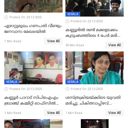
KERALA
Posted On 23-12-2025
Posted On 22-12-2025
ഏഴാറ്റുമുഖം ഗണപതി വീണ്ടും
കണ്ണൂരിൽ രണ്ട് മക്കളടക്കം
ജനവാസ മേഖലയിൽ
കുടുംബത്തിലെ 4 പേർ മരിച്ച
View All
നിലയിൽ
1 Min Read
View All
30 Min Read
KERALA
KERALA
Posted On 22-12-2025
Posted On 22-12-2025
കണ്ണൂർ പാറാട് സിപിഐഎം
ശസ്ത്രക്രിയയ്‌ക്കിടെ യുവതി
ബ്രാഞ്ച് കമ്മിറ്റി ഓഫിസിൽ
മരിച്ചു; ചികിത്സാപ്പിഴവ്
തീയിട്ടു; നേതാക്കളുടെ
ആരോപിച്ച് ബന്ധുക്കൾ;
View All
View All
1 Min Read
1 Min Read
ചിത്രങ്ങളടക്കം കത്തിയ
സംഭവം മാവേലിക്കരയിൽ
നിലയിൽ