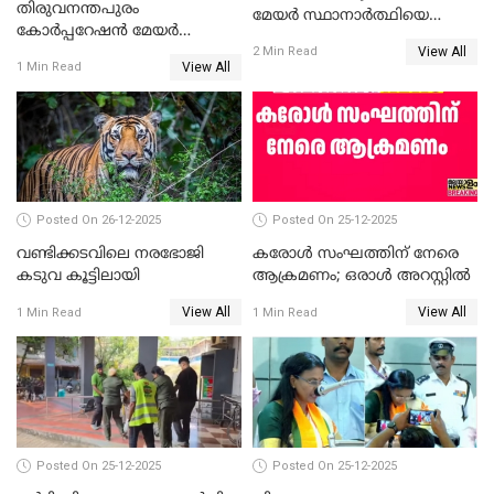
തിരുവനന്തപുരം
മേയർ സ്ഥാനാർത്ഥിയെ
കോര്‍പ്പറേഷന്‍ മേയര്‍
പരസ്യമായി പ്രഖ്യാപിച്ചില്ല
View All
തെരഞ്ഞെടുപ്പ്; സിപിഐഎം
2 Min Read
View All
1 Min Read
ഹൈക്കോടതിയിലേക്ക്;
സത്യപ്രതിജ്ഞ ചടങ്ങില്‍
ചട്ടലംഘനമെന്ന് പാർട്ടി
Posted On 26-12-2025
Posted On 25-12-2025
വണ്ടിക്കടവിലെ നരഭോജി
കരോള്‍ സംഘത്തിന് നേരെ
കടുവ കൂട്ടിലായി
ആക്രമണം; ഒരാള്‍ അറസ്റ്റില്‍
View All
View All
1 Min Read
1 Min Read
Posted On 25-12-2025
Posted On 25-12-2025