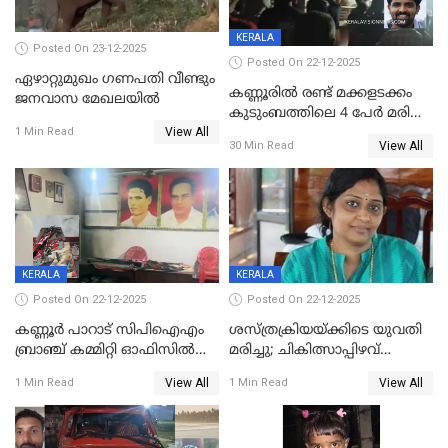
KERALA
Posted On 23-12-2025
Posted On 22-12-2025
ഏഴാറ്റുമുഖം ഗണപതി വീണ്ടും
കണ്ണൂരിൽ രണ്ട് മക്കളടക്കം
ജനവാസ മേഖലയിൽ
കുടുംബത്തിലെ 4 പേർ മരിച്ച
View All
നിലയിൽ
1 Min Read
View All
30 Min Read
KERALA
KERALA
Posted On 22-12-2025
Posted On 22-12-2025
കണ്ണൂർ പാറാട് സിപിഐഎം
ശസ്ത്രക്രിയയ്‌ക്കിടെ യുവതി
ബ്രാഞ്ച് കമ്മിറ്റി ഓഫിസിൽ
മരിച്ചു; ചികിത്സാപ്പിഴവ്
തീയിട്ടു; നേതാക്കളുടെ
ആരോപിച്ച് ബന്ധുക്കൾ;
View All
View All
1 Min Read
1 Min Read
ചിത്രങ്ങളടക്കം കത്തിയ
സംഭവം മാവേലിക്കരയിൽ
നിലയിൽ