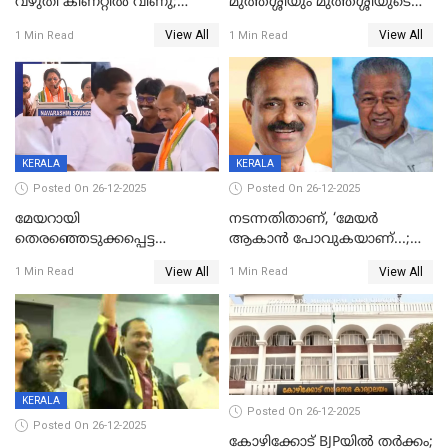
വഴുതി കിണറ്റിൽ വീണു;
മുത്തശ്ശിയും മുത്തശ്ശിയുടെ
ഒന്നര വയസ്സുകാരന്
സഹോദരിയും വീട്ടിൽ തൂങ്ങി
View All
View All
1 Min Read
1 Min Read
ദാരുണാന്ത്യം
മരിച്ചനിലയിൽ
KERALA
KERALA
Posted On 26-12-2025
Posted On 26-12-2025
മേയറായി
നടന്നതിതാണ്, ‘മേയർ
തെരഞ്ഞെടുക്കപ്പെട്ട
ആകാൻ പോവുകയാണ്...;
ശേഷമുള്ള പി ഇന്ദിരയുടെ
ആവട്ടെ, അഭിനന്ദനങ്ങൾ’;
View All
View All
1 Min Read
1 Min Read
ആദ്യ വോട്ട് അസാധു; കണ്ണൂർ
മുഖ്യമന്ത്രിയുടെ ഓഫീസ്
ഡെപ്യൂട്ടി മേയർ സ്ഥാനത്ത്
തന്നെ വിശദീകരിയ്ക്കുന്നു;
താഹിറിന് വിജയം
സത്യമിതാണ്
KERALA
Posted On 26-12-2025
Posted On 26-12-2025
കോഴിക്കോട് BJPയിൽ തർക്കം;