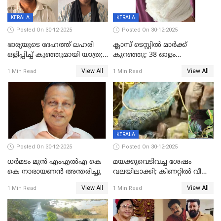
KERALA
KERALA
Posted On 30-12-2025
Posted On 30-12-2025
ഭാര്യയുടെ ദേഹത്ത് ലഹരി
ക്ലാസ് ടെസ്റ്റിൽ മാർക്ക്
ഒളിപ്പിച്ച് കുഞ്ഞുമായി യാത്ര;
കുറഞ്ഞു; 38 ഓളം
ഓട്ടോ വളഞ്ഞ് ദമ്പതികളെ
വിദ്യാർഥികളെ ട്യൂഷൻ
View All
View All
1 Min Read
1 Min Read
പിടികൂടി പൊലീസ്
സെന്ററിലെ അധ്യാപകന്‍
മർദിച്ചതായി പരാതി
KERALA
Posted On 30-12-2025
Posted On 30-12-2025
ധർമടം മുൻ എംഎല്‍എ കെ
മയക്കുവെടിവച്ച ശേഷം
കെ നാരായണന്‍ അന്തരിച്ചു
വലയിലാക്കി; കിണറ്റിൽ വീണ
കടുവയെ പുറത്തെത്തിച്ചു
View All
View All
1 Min Read
1 Min Read