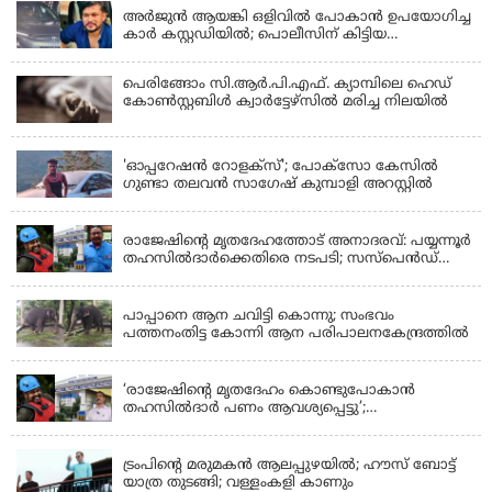
അർജുൻ ആയങ്കി ഒളിവിൽ പോകാൻ ഉപയോഗിച്ച
കാർ കസ്റ്റഡിയിൽ; പൊലീസിന് കിട്ടിയ
വാഹനത്തിന്റെ ഉടമ അർജുന്റെ ഭാര്യ
പെരിങ്ങോം സി.ആർ.പി.എഫ്. ക്യാമ്പിലെ ഹെഡ്
കോൺസ്റ്റബിൾ ക്വാർട്ടേഴ്സിൽ മരിച്ച നിലയിൽ
LATEST NEWS
'ഓപ്പറേഷൻ റോളക്സ്'; പോക്സോ കേസിൽ
ഗുണ്ടാ തലവൻ സാഗേഷ് കുമ്പാളി അറസ്റ്റിൽ
KERALA
രാജേഷിന്റെ മൃതദേഹത്തോട് അനാദരവ്: പയ്യന്നൂർ
തഹസിൽദാർക്കെതിരെ നടപടി; സസ്പെൻഡ്
ചെയ്യാൻ നിർദേശം നൽകി മന്ത്രി
KERALA
പാപ്പാനെ ആന ചവിട്ടി കൊന്നു; സംഭവം
പത്തനംതിട്ട കോന്നി ആന പരിപാലനകേന്ദ്രത്തിൽ
KERALA
‘രാജേഷിന്‍റെ മൃതദേഹം കൊണ്ടുപോകാന്‍
തഹസില്‍ദാര്‍ പണം ആവശ്യപ്പെട്ടു’;
ഗുരുതരആരോപണം
LATEST NEWS
ട്രംപിന്റെ മരുമകന്‍ ആലപ്പുഴയില്‍; ഹൗസ് ബോട്ട്
യാത്ര തുടങ്ങി; വള്ളംകളി കാണും