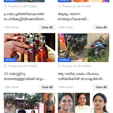
KERALA
KERALA
Posted On 23-12-2025
Posted On 23-12-2025
പ്രായപൂർത്തിയാകാത്ത
ആരും തന്നെ
പെൺകുട്ടിയ്ക്കെതിരെ
ഔദ്യോഗികമായി
ലൈംഗികാതിക്രമം; 36കാരന്
അറിയിച്ചിട്ടില്ല, മേയറെ
View All
View All
1 Min Read
1 Min Read
59 വർഷം തടവും 90,൦൦൦ രൂപ
കണ്ടെത്താൻ ഇന്ന് കോർ
പിഴയും ശിക്ഷ
കമ്മിറ്റി കൂടിയില്ല';
അതൃപ്തിയുമായി ദീപ്തി മേരി
വർഗീസ്
KERALA
KERALA
Posted On 23-12-2025
Posted On 23-12-2025
23 വയസ്സിനു
ആ വലിയ ശ്രമം വിഫലം;
താഴെയുള്ളവർക്ക് മദ്യം
വഴിയരികില്‍ ‌ഡോക്ടര്‍മാര്‍
നൽകിയതിനെതിരെ കർശന
ശസ്ത്രക്രിയ നടത്തിയ ലിനു
View All
View All
1 Min Read
1 Min Read
നടപടി;സ്ഥാപനങ്ങൾക്കെതിരെ
മരണത്തിന് കീഴടങ്ങി
രണ്ട് കേസുകൾ