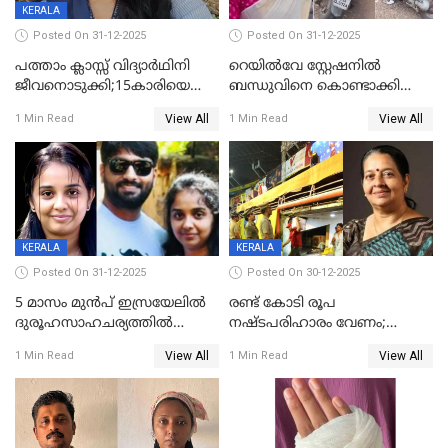
KERALA
Posted On 31-12-2025
Posted On 31-12-2025
പത്താം ക്ലാസ്സ് വിദ്യാര്‍ഥിനി
റെയിൽവേ സ്റ്റേഷനിൽ
ജീവനൊടുക്കി;15കാരിയെ
ബന്ധുവിനെ കൊണ്ടാക്കി
കണ്ടെത്തിയത്
മടങ്ങുന്നതിനിടെ ടോറസ്സ്
View All
View All
1 Min Read
1 Min Read
കിടപ്പുമുറിയില്‍ തൂങ്ങി മരിച്ച
ലോറി സ്കൂട്ടറിൽ ഇടിച്ചു :
നിലയിൽ
യുവതിക്ക് ദാരുണാന്ത്യം
KERALA
KERALA
Posted On 31-12-2025
Posted On 30-12-2025
5 മാസം മുൻപ് ഇസ്രയേലിൽ
രണ്ട് കോടി രൂപ
ദുരൂഹസാഹചര്യത്തിൽ
നഷ്ടപരിഹാരം വേണം;
മരിച്ചനിലയിൽ കണ്ടെത്തിയ
ജിസിഡിഎക്ക് വക്കീൽ
View All
View All
1 Min Read
1 Min Read
മലയാളി യുവാവിന്റെ ഭാര്യയും
നോട്ടീസയച്ച് ഉമാ തോമസ്
മരിച്ചു