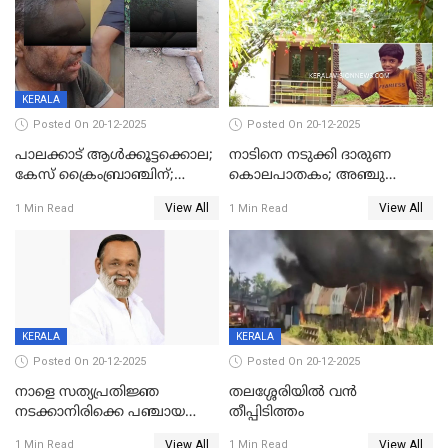
KERALA
Posted On 20-12-2025
Posted On 20-12-2025
പാലക്കാട് ആൾക്കൂട്ടക്കൊല;
നാടിനെ നടുക്കി ദാരുണ
കേസ് ക്രൈംബ്രാഞ്ചിന്;
കൊലപാതകം; അഞ്ചു
DYSPയുടെ നേതൃത്വത്തിൽ
വയസ്സുകാരനെ 'അമ്മ
View All
View All
1 Min Read
1 Min Read
അന്വേഷിക്കും
കഴുത്തുഞെരിച്ച് കൊന്നു
KERALA
KERALA
Posted On 20-12-2025
Posted On 20-12-2025
നാളെ സത്യപ്രതിജ്ഞ
തലശ്ശേരിയിൽ വൻ
നടക്കാനിരിക്കെ പഞ്ചായത്ത്
തീപ്പിടിത്തം
മെമ്പർ മരിച്ചു
View All
View All
1 Min Read
1 Min Read