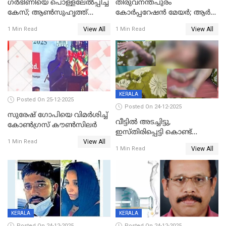
ഗര്‍ഭിണിയെ പൊള്ളലേല്‍പ്പിച്ച
തിരുവനന്തപുരം
കേസ്; ആണ്‍സുഹൃത്ത്
കോര്‍പ്പറേഷന്‍ മേയർ; ആര്‍
പിടിയില്‍
ശ്രീലേഖയ്ക്ക് മുൻതൂക്കം
View All
View All
1 Min Read
1 Min Read
KERALA
Posted On 25-12-2025
Posted On 24-12-2025
സുരേഷ് ഗോപിയെ വിമര്‍ശിച്ച്
വീട്ടിൽ അടച്ചിട്ടു,
കോണ്‍ഗ്രസ് കൗണ്‍സിലര്‍
ഇസ്തിരിപ്പെട്ടി കൊണ്ട്
View All
പൊള്ളിച്ചു; 8 മാസം
1 Min Read
View All
1 Min Read
ഗർഭിണിയായ യുവതിക്ക് ക്രൂര
മർദനം
KERALA
KERALA
Posted On 24-12-2025
Posted On 24-12-2025