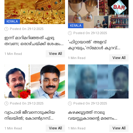
KERALA
KERALA
Posted On 29-12-2025
Posted On 29-12-2025
ഇന്ന് മാറിമറിഞ്ഞത് ഏഴു
'ഫിറ്റായാൽ' അളവ്
തവണ; ഒരാഴ്ചയ്ക്ക് ശേഷം
കുറയും,'സ്‌മോൾ കുറവ്
സ്വർണവിലയിൽ ഇടിവ്
View All
പിടികൂടി; ബാറിന് 25,000 രൂപ
1 Min Read
View All
1 Min Read
പിഴ
Posted On 29-12-2025
Posted On 29-12-2025
വ്യാപാരി ജീവനൊടുക്കിയ
കഴക്കൂട്ടത്ത് നാലു
നിലയില്‍; കോണ്‍ഗ്രസ്
വയസ്സുകാരന്റെ മരണം
കൗണ്‍സിലറുടെ
കൊലപാതകം: അമ്മയും
View All
View All
1 Min Read
1 Min Read
മാനസികപീഡനമെന്ന് കുറിപ്പ്
സുഹൃത്തും പൊലീസ്