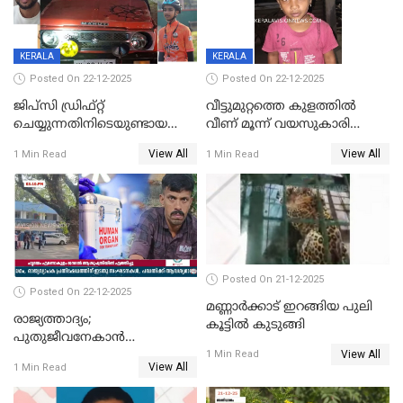
KERALA
KERALA
Posted On 22-12-2025
Posted On 22-12-2025
ജിപ്സി ഡ്രിഫ്റ്റ്
വീട്ടുമുറ്റത്തെ കുളത്തിൽ
ചെയ്യുന്നതിനിടെയുണ്ടായ
വീണ് മൂന്ന് വയസുകാരി
അപകടം; 14 വയസുകാരന്
മരിച്ചു
View All
View All
1 Min Read
1 Min Read
ദാരുണാന്ത്യം; ജീപ്സി
ഓടിച്ചയാൾ അറസ്റ്റിൽ.
Posted On 21-12-2025
Posted On 22-12-2025
മണ്ണാർക്കാട് ഇറങ്ങിയ പുലി
രാജ്യത്താദ്യം;
കൂട്ടിൽ കുടുങ്ങി
പുതുജീവനേകാൻ
View All
ഷിബുവിന്റെ ഹൃദയം
1 Min Read
View All
1 Min Read
എറണാകുളം സർക്കാർ
ജനറൽ