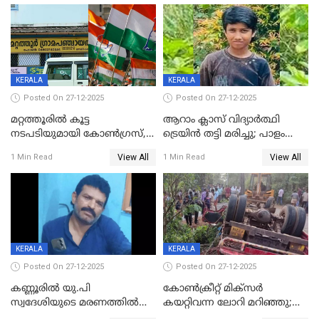
കസ്റ്റഡിയിൽ
KERALA
KERALA
Posted On 27-12-2025
Posted On 27-12-2025
മറ്റത്തൂരിൽ കൂട്ട
ആറാം ക്ലാസ് വിദ്യാർത്ഥി
നടപടിയുമായി കോണ്‍ഗ്രസ്,
ട്രെയിൻ തട്ടി മരിച്ചു; പാളം
ബിജെപി പാളയത്തിലെത്തിയ
മുറിച്ചുകടക്കുന്നതിനിടെ
View All
View All
1 Min Read
1 Min Read
എട്ട് പേര്‍ ഉള്‍പ്പെടെ
അപകടം മലപ്പുറത്ത്
പത്തുപേരെ പുറത്താക്കി,
ചൊവ്വന്നൂരിലും നടപടി
KERALA
KERALA
Posted On 27-12-2025
Posted On 27-12-2025
കണ്ണൂരിൽ യു.പി
കോണ്‍ക്രീറ്റ് മിക്‌സര്‍
സ്വദേശിയുടെ മരണത്തിൽ
കയറ്റിവന്ന ലോറി മറിഞ്ഞു;
അഞ്ചംഗ സംഘത്തിനെതിരെ
രണ്ടുപേര്‍ക്ക് ദാരുണാന്ത്യം;