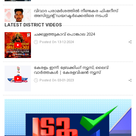
വിവാദ പരാമര്‍ശത്തില്‍ നീണ്ടകര ഫിഷറീസ്
അസിസ്റ്റന്റ് ഡയറക്ടര്‍ക്കെതിരെ നടപടി
LATEST DISTRICT VIDEOS
ചക്കുളത്തുകാവ് പൊങ്കാല 2024
Posted On 13-12-2024
കേരളം ഇന്ന്: ബ്രേക്കിംഗ് ന്യൂസ്, ലൈവ്
വാർത്തകൾ | കേരളവിഷൻ ന്യൂസ്
Posted On 03-01-2023