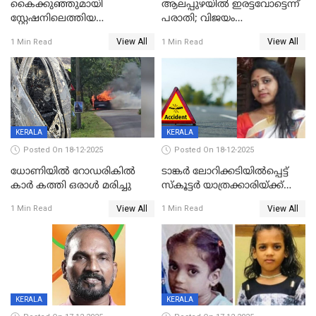
കൈക്കുഞ്ഞുമായി
ആലപ്പുഴയിൽ ഇരട്ടവോട്ടെന്ന്
സ്റ്റേഷനിലെത്തിയ
പരാതി; വിജയം
യുവതിയ്ക്ക് മർദ്ദനം; സിഐ
റദ്ദാക്കണമെന്ന് വലിയമരം
View All
View All
1 Min Read
1 Min Read
കരണത്തടിച്ചു; CC ടിവി
വാർഡിലെ എൽഡിഎഫ്
ദൃശ്യങ്ങൾ പുറത്ത്
സ്ഥാനാർത്ഥി
KERALA
KERALA
Posted On 18-12-2025
Posted On 18-12-2025
ധോണിയിൽ റോഡരികിൽ
ടാങ്കർ ലോറിക്കടിയിൽപ്പെട്ട്
കാർ കത്തി ഒരാൾ മരിച്ചു
സ്കൂട്ടർ യാത്രക്കാരിയ്ക്ക്
ദാരുണാന്ത്യം; അപകടം
View All
View All
1 Min Read
1 Min Read
കണ്ടോത്ത് ദേശീയ പാതയിൽ
KERALA
KERALA