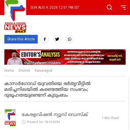
SUN AUG 9, 2026 12:01 PM IST
Share this Article
Home
District
Kasaragod
കാസര്‍ഗോഡ് യുവതിയെ ഭര്‍തൃവീട്ടില്‍
മരിച്ചനിലയില്‍ കണ്ടെത്തിയ സംഭവം;
ദുരൂഹതയുണ്ടെന്ന് കുടുംബം
കേരളവിഷൻ ന്യൂസ് ഡെസ്‌ക്
1 Min Read
Posted On 18-10-2024