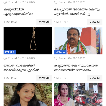
Posted On 31-12-2025
Posted On 31-12-2025
കസ്റ്റഡിയിൽ
മലപ്പുറത്ത് അമ്മയും മകനും
എടുക്കുന്നതിനിടെ
പുഴയിൽ മുങ്ങി മരിച്ചു
വിലങ്ങുമായി രക്ഷപ്പെട്ട
View All
View All
1 Min Read
1 Min Read
വധശ്രമക്കേസ് പ്രതി പിടിയിൽ
KERALA
KERALA
Posted On 31-12-2025
Posted On 31-12-2025
യുവതി വാടകയ്ക്ക്
കണ്ണൂരിൽ കെ സുധാകരൻ
താമസിക്കുന്ന ഫ്ലാറ്റില്‍
സ്ഥാനാർഥിയായേക്കും
തൂങ്ങിമരിച്ച നിലയില്‍;
View All
View All
1 Min Read
1 Min Read
സംഭവം കൈതപ്പൊയിലില്‍