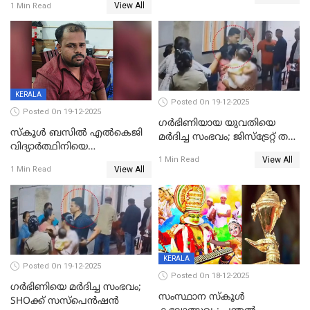
നാൽപ്പതിലേറെ
View All
1 Min Read
ക്രൂരകൊലപാതകത്തില്‍
മുറിവുകളെന്ന് പോസ്റ്റ്‌മോർട്ടം
സഹോദരിപുത്രന് ജീവപര്യന്തം
റിപ്പോർട്ട്
KERALA
Posted On 19-12-2025
Posted On 19-12-2025
ഗര്‍ഭിണിയായ യുവതിയെ
സ്കൂൾ ബസിൽ എൽകെജി
മര്‍ദിച്ച സംഭവം; ജിസ്‌ട്രേറ്റ് തല
വിദ്യാര്‍ത്ഥിനിയെ
അന്വേഷണം വേണമെന്ന്
View All
ലൈംഗികമായി ഉപദ്രവിച്ചു;
1 Min Read
യുവതി
View All
1 Min Read
ക്ലീനര്‍ പിടിയിൽ
KERALA
Posted On 19-12-2025
Posted On 18-12-2025
ഗര്‍ഭിണിയെ മർദിച്ച സംഭവം;
സംസ്ഥാന സ്കൂൾ
SHOക്ക് സസ്പെൻഷൻ