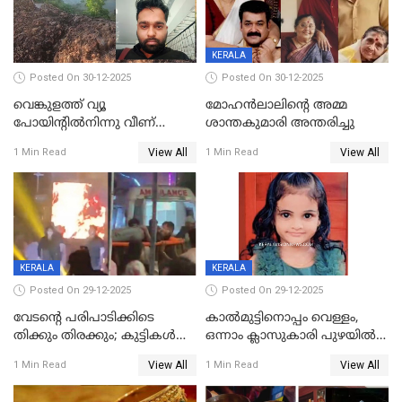
KERALA
Posted On 30-12-2025
Posted On 30-12-2025
വെങ്കുളത്ത് വ്യൂ
മോഹന്‍ലാലിന്‍റെ അമ്മ
പോയിന്റിൽനിന്നു വീണ്
ശാന്തകുമാരി അന്തരിച്ചു
യുവാവ് മരിച്ചു
View All
View All
1 Min Read
1 Min Read
KERALA
KERALA
Posted On 29-12-2025
Posted On 29-12-2025
വേടന്റെ പരിപാടിക്കിടെ
കാൽമുട്ടിനൊപ്പം വെള്ളം,
തിക്കും തിരക്കും; കുട്ടികള്‍
ഒന്നാം ക്ലാസുകാരി പുഴയിൽ
ഉള്‍പ്പെടെ നിരവധി പേര്‍ക്ക്
മുങ്ങി മരിച്ചു; ദാരുണ സംഭവം
View All
View All
1 Min Read
1 Min Read
പരിക്ക്; പാളം മറികടന്ന
കുട്ടികൾക്കൊപ്പം
യുവാവ് ട്രെയിന്‍ തട്ടി മരിച്ചു
കളിക്കുന്നതിനിടെ