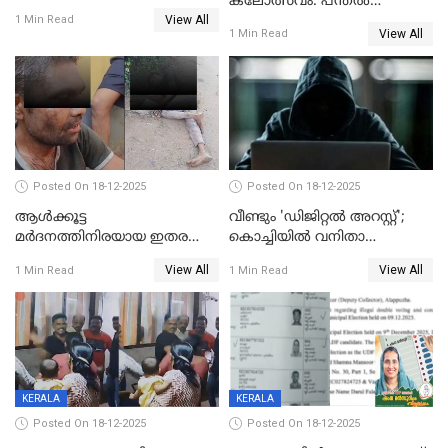
കലോത്സവം: പന്തൽ
View All
കാൽനാട്ടൽ 20 ന്
1 Min Read
View All
1 Min Read
Posted On 18-12-2025
Posted On 18-12-2025
ആൾക്കൂട്ട
വീണ്ടും 'ഡിജിറ്റല്‍ അറസ്റ്റ്';
മർദനത്തിനിരയായ ഇതര
കൊച്ചിയില്‍ വനിതാ
സംസ്ഥാന തൊഴിലാളി മരിച്ചു;
ഡോക്ടര്‍ക്ക് നഷ്ടമായത് 6.38
View All
View All
1 Min Read
1 Min Read
നടുക്കുന്ന സംഭവം
കോടി രൂപ
വാളയാറിൽ
KERALA
KERALA
Posted On 18-12-2025
Posted On 18-12-2025