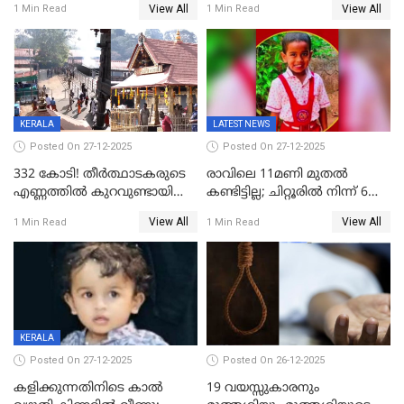
View All
View All
1 Min Read
1 Min Read
കേസ്; തർക്കമുണ്ടായത്
അപകടം കണ്ണൂരിൽ
ഫേഷ്യലിന് 300 രൂപ
ആവശ്യപ്പെട്ടതിനെച്ചൊല്ലി
KERALA
LATEST NEWS
Posted On 27-12-2025
Posted On 27-12-2025
332 കോടി! തീർത്ഥാടകരുടെ
രാവിലെ 11മണി മുതൽ
എണ്ണത്തിൽ കുറവുണ്ടായിട്ടും
കണ്ടിട്ടില്ല; ചിറ്റൂരിൽ നിന്ന് 6
ശബരിമലയിൽ വരുമാനം
വയസ്സുകാരനെ കാണാതായി
View All
View All
1 Min Read
1 Min Read
കുതിച്ചുയരുന്നു
KERALA
Posted On 27-12-2025
Posted On 26-12-2025
കളിക്കുന്നതിനിടെ കാൽ
19 വയസ്സുകാരനും