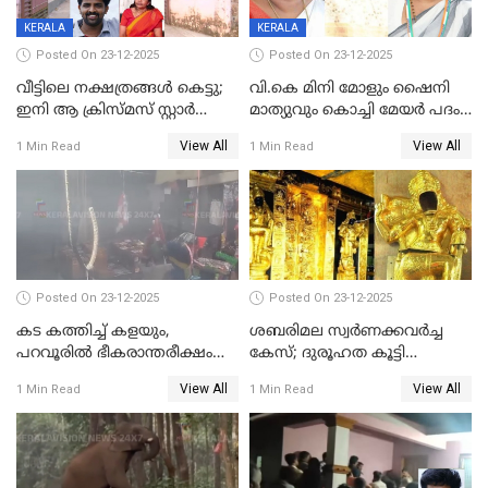
KERALA
KERALA
Posted On 23-12-2025
Posted On 23-12-2025
വീട്ടിലെ നക്ഷത്രങ്ങൾ കെട്ടു;
വി.കെ മിനി മോളും ഷൈനി
ഇനി ആ ക്രിസ്മസ് സ്റ്റാർ
മാത്യുവും കൊച്ചി മേയർ പദം
മാത്രം; പൈതങ്ങൾക്ക്
പങ്കിടും; ദീപ്തി മേരി വർഗീസ്
View All
View All
1 Min Read
1 Min Read
വേണ്ടിയുള്ള
മേയറാകില്ല
പിടിവലിക്കിടയിൽ
അപ്പൂപ്പനെതിരെ പോക്സോ
കേസ് ഒടുവിൽ 4 ജീവനുകൾ
പൊലിഞ്ഞു
Posted On 23-12-2025
Posted On 23-12-2025
കട കത്തിച്ച് കളയും,
ശബരിമല സ്വര്‍ണക്കവര്‍ച്ച
പറവൂരില്‍ ഭീകരാന്തരീക്ഷം
കേസ്; ദുരൂഹത കൂട്ടി
സൃഷ്ടിച്ച് കുട്ടി ലഹരിസംഘം
വിദേശവ്യവസായിയുടെ മൊഴി
View All
View All
1 Min Read
1 Min Read