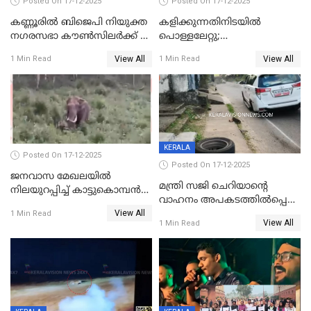
Posted On 17-12-2025
Posted On 17-12-2025
കണ്ണൂരിൽ ബിജെപി നിയുക്ത
കളിക്കുന്നതിനിടയിൽ
നഗരസഭാ കൗൺസിലർക്ക് 36
പൊള്ളലേറ്റു;
വർഷം തടവുശിക്ഷ
ചികിത്സയിലായിരുന്ന രണ്ടാം
View All
View All
1 Min Read
1 Min Read
ക്ലാസ് വിദ്യാർത്ഥിനി മരിച്ചു
KERALA
Posted On 17-12-2025
Posted On 17-12-2025
ജനവാസ മേഖലയില്‍
മന്ത്രി സജി ചെറിയാന്റെ
നിലയുറപ്പിച്ച് കാട്ടുകൊമ്പന്‍
വാഹനം അപകടത്തിൽപ്പെട്ടു;
പടയപ്പ
View All
മന്ത്രിയും സംഘവും
1 Min Read
View All
1 Min Read
രക്ഷപ്പെട്ടത് തലനാരിടയ്ക്ക്