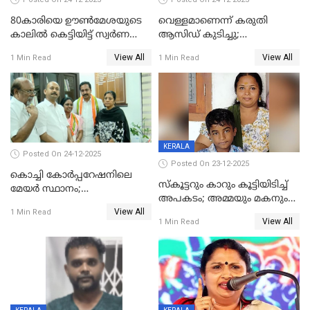
80കാരിയെ ഊൺമേശയുടെ
വെള്ളമാണെന്ന് കരുതി
കാലിൽ കെട്ടിയിട്ട് സ്വർണവും
ആസിഡ് കുടിച്ചു;
പണവും കവർന്നു;
ചികിത്സയിലിരുന്ന ആള്‍
View All
View All
1 Min Read
1 Min Read
കൊച്ചുമകനും സുഹൃത്തും
മരിച്ചു
അറസ്റ്റിൽ
KERALA
Posted On 24-12-2025
Posted On 23-12-2025
കൊച്ചി കോര്‍പ്പറേഷനിലെ
സ്കൂട്ടറും കാറും കൂട്ടിയിടിച്ച്
മേയര്‍ സ്ഥാനം;
അപകടം; അമ്മയും മകനും
കോണ്‍ഗ്രസില്‍ അതൃപതി
View All
മരിച്ചു, മറ്റൊരു മകൻ
1 Min Read
രൂക്ഷം
View All
1 Min Read
ഗുരുതരാവസ്ഥയിൽ