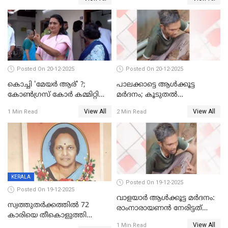
Posted On 20-12-2025
Posted On 20-12-2025
കൊച്ചി 'മേയർ ആര്' ?;
പാലക്കാട്ടെ ആള്‍ക്കൂട്ട
കോണ്‍ഗ്രസ് കോര്‍ കമ്മിറ്റി
മര്‍ദനം; കൂടുതല്‍
യോഗം ചൊവ്വാഴ്ച
അറസ്റ്റുണ്ടാവും, മര്‍ദിച്ചത് 15
View All
View All
1 Min Read
2 Min Read
അംഗ സംഘമെന്ന് വിവരം
KERALA
Posted On 19-12-2025
Posted On 19-12-2025
വാളയാർ ആൾക്കൂട്ട മർദനം:
സ്വത്തുതര്‍ക്കത്തില്‍ 72
രാംനാരായണൻ നേരിട്ടത്
കാരിയെ തീകൊളുത്തി
കൊടും ക്രൂരത; ശരീരത്തിൽ
View All
കൊന്നു;
1 Min Read