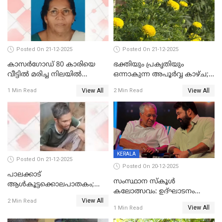
ആശുപത്രിയിലെത്തിച്ചു
Posted On 21-12-2025
Posted On 21-12-2025
കാസർഗോഡ് 80 കാരിയെ
ഭക്തിയും പ്രകൃതിയും
വീട്ടിൽ മരിച്ച നിലയിൽ
ഒന്നാകുന്ന അപൂര്‍വ്വ കാഴ്ച;
കണ്ടെത്തി
ഭക്തർക്ക്
View All
View All
1 Min Read
2 Min Read
കാഴ്ചാനുഭവമൊരുക്കി
ശബരീ നന്ദനം
KERALA
Posted On 21-12-2025
Posted On 20-12-2025
പാലക്കാട്‌
സംസ്ഥാന സ്കൂൾ
ആൾകൂട്ടക്കൊലപാതകം;
കലോത്സവം: ഉദ്ഘാടനം
അന്വേഷണം
View All
മുഖ്യമന്ത്രി, സമാപനത്തിൽ
2 Min Read
ഊർജ്ജിതമാക്കിമാക്കി
View All
1 Min Read
മുഖ്യാതിഥിയായി
ക്രൈംബ്രാഞ്ച്
മോഹൻലാൽ