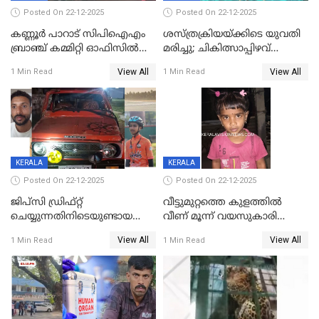
Posted On 22-12-2025
Posted On 22-12-2025
കണ്ണൂർ പാറാട് സിപിഐഎം
ശസ്ത്രക്രിയയ്‌ക്കിടെ യുവതി
ബ്രാഞ്ച് കമ്മിറ്റി ഓഫിസിൽ
മരിച്ചു; ചികിത്സാപ്പിഴവ്
തീയിട്ടു; നേതാക്കളുടെ
ആരോപിച്ച് ബന്ധുക്കൾ;
View All
View All
1 Min Read
1 Min Read
ചിത്രങ്ങളടക്കം കത്തിയ
സംഭവം മാവേലിക്കരയിൽ
നിലയിൽ
KERALA
KERALA
Posted On 22-12-2025
Posted On 22-12-2025
ജിപ്സി ഡ്രിഫ്റ്റ്
വീട്ടുമുറ്റത്തെ കുളത്തിൽ
ചെയ്യുന്നതിനിടെയുണ്ടായ
വീണ് മൂന്ന് വയസുകാരി
അപകടം; 14 വയസുകാരന്
മരിച്ചു
View All
View All
1 Min Read
1 Min Read
ദാരുണാന്ത്യം; ജീപ്സി
ഓടിച്ചയാൾ അറസ്റ്റിൽ.