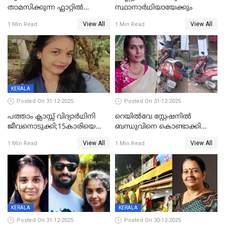
താമസിക്കുന്ന ഫ്ലാറ്റില്‍
സ്ഥാനാർഥിയായേക്കും
തൂങ്ങിമരിച്ച നിലയില്‍;
View All
View All
1 Min Read
1 Min Read
സംഭവം കൈതപ്പൊയിലില്‍
KERALA
Posted On 31-12-2025
Posted On 31-12-2025
പത്താം ക്ലാസ്സ് വിദ്യാര്‍ഥിനി
റെയിൽവേ സ്റ്റേഷനിൽ
ജീവനൊടുക്കി;15കാരിയെ
ബന്ധുവിനെ കൊണ്ടാക്കി
കണ്ടെത്തിയത്
മടങ്ങുന്നതിനിടെ ടോറസ്സ്
View All
View All
1 Min Read
1 Min Read
കിടപ്പുമുറിയില്‍ തൂങ്ങി മരിച്ച
ലോറി സ്കൂട്ടറിൽ ഇടിച്ചു :
നിലയിൽ
യുവതിക്ക് ദാരുണാന്ത്യം
KERALA
KERALA
Posted On 31-12-2025
Posted On 30-12-2025