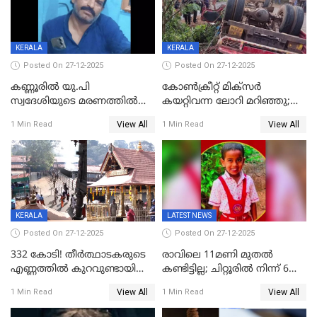
KERALA
KERALA
Posted On 27-12-2025
Posted On 27-12-2025
കണ്ണൂരിൽ യു.പി
കോണ്‍ക്രീറ്റ് മിക്‌സര്‍
സ്വദേശിയുടെ മരണത്തിൽ
കയറ്റിവന്ന ലോറി മറിഞ്ഞു;
അഞ്ചംഗ സംഘത്തിനെതിരെ
രണ്ടുപേര്‍ക്ക് ദാരുണാന്ത്യം;
View All
View All
1 Min Read
1 Min Read
കേസ്; തർക്കമുണ്ടായത്
അപകടം കണ്ണൂരിൽ
ഫേഷ്യലിന് 300 രൂപ
ആവശ്യപ്പെട്ടതിനെച്ചൊല്ലി
KERALA
LATEST NEWS
Posted On 27-12-2025
Posted On 27-12-2025
332 കോടി! തീർത്ഥാടകരുടെ
രാവിലെ 11മണി മുതൽ
എണ്ണത്തിൽ കുറവുണ്ടായിട്ടും
കണ്ടിട്ടില്ല; ചിറ്റൂരിൽ നിന്ന് 6
ശബരിമലയിൽ വരുമാനം
വയസ്സുകാരനെ കാണാതായി
View All
View All
1 Min Read
1 Min Read
കുതിച്ചുയരുന്നു