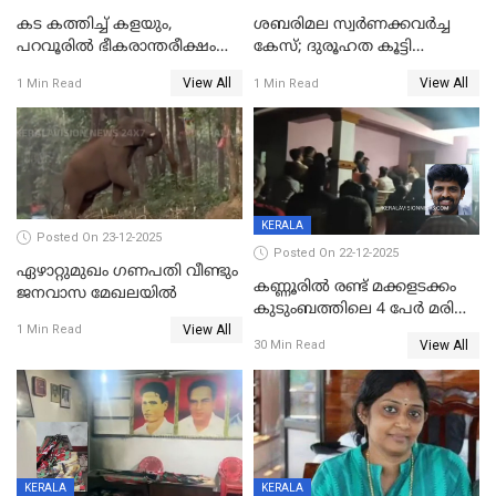
കട കത്തിച്ച് കളയും,
ശബരിമല സ്വര്‍ണക്കവര്‍ച്ച
പറവൂരില്‍ ഭീകരാന്തരീക്ഷം
കേസ്; ദുരൂഹത കൂട്ടി
സൃഷ്ടിച്ച് കുട്ടി ലഹരിസംഘം
വിദേശവ്യവസായിയുടെ മൊഴി
View All
View All
1 Min Read
1 Min Read
KERALA
Posted On 23-12-2025
Posted On 22-12-2025
ഏഴാറ്റുമുഖം ഗണപതി വീണ്ടും
കണ്ണൂരിൽ രണ്ട് മക്കളടക്കം
ജനവാസ മേഖലയിൽ
കുടുംബത്തിലെ 4 പേർ മരിച്ച
View All
നിലയിൽ
1 Min Read
View All
30 Min Read
KERALA
KERALA