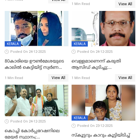
പൊള്ളിച്ചു; 8 മാസം
View All
1 Min Read
ഗർഭിണിയായ യുവതിക്ക് ക്രൂര
മർദനം
KERALA
KERALA
Posted On 24-12-2025
Posted On 24-12-2025
80കാരിയെ ഊൺമേശയുടെ
വെള്ളമാണെന്ന് കരുതി
കാലിൽ കെട്ടിയിട്ട് സ്വർണവും
ആസിഡ് കുടിച്ചു;
പണവും കവർന്നു;
ചികിത്സയിലിരുന്ന ആള്‍
View All
View All
1 Min Read
1 Min Read
കൊച്ചുമകനും സുഹൃത്തും
മരിച്ചു
അറസ്റ്റിൽ
KERALA
Posted On 24-12-2025
Posted On 23-12-2025
കൊച്ചി കോര്‍പ്പറേഷനിലെ
സ്കൂട്ടറും കാറും കൂട്ടിയിടിച്ച്
മേയര്‍ സ്ഥാനം;