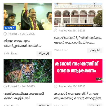
ഡെപ്യൂട്ടി മേയർ സ്ഥാനത്ത്
തന്നെ വിശദീകരിയ്ക്കുന്നു;
താഹിറിന് വിജയം
സത്യമിതാണ്
KERALA
Posted On 26-12-2025
Posted On 26-12-2025
കോഴിക്കോട് BJPയിൽ തർക്കം;
തിരുവനന്തപുരം
മേയർ സ്ഥാനാർത്ഥിയെ
കോര്‍പ്പറേഷന്‍ മേയര്‍
പരസ്യമായി പ്രഖ്യാപിച്ചില്ല
View All
തെരഞ്ഞെടുപ്പ്; സിപിഐഎം
2 Min Read
View All
1 Min Read
ഹൈക്കോടതിയിലേക്ക്;
സത്യപ്രതിജ്ഞ ചടങ്ങില്‍
ചട്ടലംഘനമെന്ന് പാർട്ടി
Posted On 26-12-2025
Posted On 25-12-2025
വണ്ടിക്കടവിലെ നരഭോജി
കരോള്‍ സംഘത്തിന് നേരെ
കടുവ കൂട്ടിലായി
ആക്രമണം; ഒരാള്‍ അറസ്റ്റില്‍