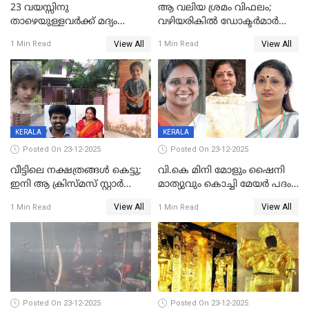
23 വയസ്സിനു
ആ വലിയ ശ്രമം വിഫലം;
താഴെയുള്ളവർക്ക് മദ്യം
വഴിയരികില്‍ ‌ഡോക്ടര്‍മാര്‍
നൽകിയതിനെതിരെ കർശന
ശസ്ത്രക്രിയ നടത്തിയ ലിനു
View All
View All
1 Min Read
1 Min Read
നടപടി;സ്ഥാപനങ്ങൾക്കെതിരെ
മരണത്തിന് കീഴടങ്ങി
രണ്ട് കേസുകൾ
KERALA
KERALA
Posted On 23-12-2025
Posted On 23-12-2025
വീട്ടിലെ നക്ഷത്രങ്ങൾ കെട്ടു;
വി.കെ മിനി മോളും ഷൈനി
ഇനി ആ ക്രിസ്മസ് സ്റ്റാർ
മാത്യുവും കൊച്ചി മേയർ പദം
മാത്രം; പൈതങ്ങൾക്ക്
പങ്കിടും; ദീപ്തി മേരി വർഗീസ്
View All
View All
1 Min Read
1 Min Read
വേണ്ടിയുള്ള
മേയറാകില്ല
പിടിവലിക്കിടയിൽ
അപ്പൂപ്പനെതിരെ പോക്സോ
കേസ് ഒടുവിൽ 4 ജീവനുകൾ
പൊലിഞ്ഞു
Posted On 23-12-2025
Posted On 23-12-2025