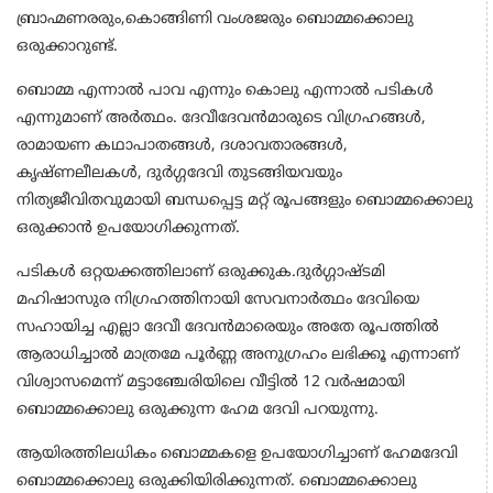
ബ്രാഹ്മണരരും,കൊങ്ങിണി വംശജരും ബൊമ്മക്കൊലു
ഒരുക്കാറുണ്ട്.
ബൊമ്മ എന്നാൽ പാവ എന്നും കൊലു എന്നാൽ പടികൾ
എന്നുമാണ് അർത്ഥം. ദേവീദേവൻമാരുടെ വിഗ്രഹങ്ങൾ,
രാമായണ കഥാപാതങ്ങൾ, ദശാവതാരങ്ങൾ,
കൃഷ്ണലീലകൾ, ദുർഗ്ഗദേവി തുടങ്ങിയവയും
നിത്യജീവിതവുമായി ബന്ധപ്പെട്ട മറ്റ് രൂപങ്ങളും ബൊമ്മക്കൊലു
ഒരുക്കാൻ ഉപയോഗിക്കുന്നത്.
പടികൾ ഒറ്റയക്കത്തിലാണ് ഒരുക്കുക.ദുർഗ്ഗാഷ്ടമി
മഹിഷാസുര നിഗ്രഹത്തിനായി സേവനാർത്ഥം ദേവിയെ
സഹായിച്ച എല്ലാ ദേവീ ദേവൻമാരെയും അതേ രൂപത്തിൽ
ആരാധിച്ചാൽ മാത്രമേ പൂർണ്ണ അനുഗ്രഹം ലഭിക്കൂ എന്നാണ്
വിശ്വാസമെന്ന് മട്ടാഞ്ചേരിയിലെ വീട്ടിൽ 12 വർഷമായി
ബൊമ്മക്കൊലു ഒരുക്കുന്ന ഹേമ ദേവി പറയുന്നു.
ആയിരത്തിലധികം ബൊമ്മകളെ ഉപയോഗിച്ചാണ് ഹേമദേവി
ബൊമ്മക്കൊലു ഒരുക്കിയിരിക്കുന്നത്. ബൊമ്മക്കൊലു