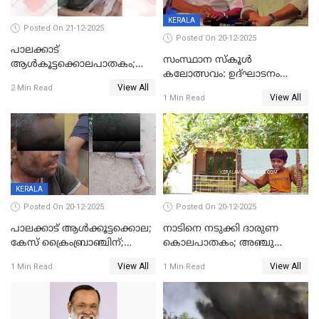
KERALA
Posted On 21-12-2025
Posted On 20-12-2025
പാലക്കാട്‌
സംസ്ഥാന സ്കൂൾ
ആൾകൂട്ടക്കൊലപാതകം;
കലോത്സവം: ഉദ്ഘാടനം
അന്വേഷണം
View All
മുഖ്യമന്ത്രി, സമാപനത്തിൽ
2 Min Read
ഊർജ്ജിതമാക്കിമാക്കി
View All
1 Min Read
മുഖ്യാതിഥിയായി
ക്രൈംബ്രാഞ്ച്
മോഹൻലാൽ
KERALA
Posted On 20-12-2025
Posted On 20-12-2025
പാലക്കാട് ആൾക്കൂട്ടക്കൊല;
നാടിനെ നടുക്കി ദാരുണ
കേസ് ക്രൈംബ്രാഞ്ചിന്;
കൊലപാതകം; അഞ്ചു
DYSPയുടെ നേതൃത്വത്തിൽ
വയസ്സുകാരനെ 'അമ്മ
View All
View All
1 Min Read
1 Min Read
അന്വേഷിക്കും
കഴുത്തുഞെരിച്ച് കൊന്നു