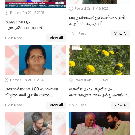
Posted On 21-12-2025
Posted On 22-12-2025
മണ്ണാർക്കാട് ഇറങ്ങിയ പുലി
രാജ്യത്താദ്യം;
കൂട്ടിൽ കുടുങ്ങി
പുതുജീവനേകാൻ
View All
ഷിബുവിന്റെ ഹൃദയം
1 Min Read
View All
1 Min Read
എറണാകുളം സർക്കാർ
ജനറൽ
ആശുപത്രിയിലെത്തിച്ചു
Posted On 21-12-2025
Posted On 21-12-2025
കാസർഗോഡ് 80 കാരിയെ
ഭക്തിയും പ്രകൃതിയും
വീട്ടിൽ മരിച്ച നിലയിൽ
ഒന്നാകുന്ന അപൂര്‍വ്വ കാഴ്ച;
കണ്ടെത്തി
ഭക്തർക്ക്
View All
View All
1 Min Read
2 Min Read
കാഴ്ചാനുഭവമൊരുക്കി
ശബരീ നന്ദനം