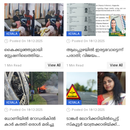
വാളയാറിൽ
KERALA
KERALA
Posted On 18-12-2025
Posted On 18-12-2025
കൈക്കുഞ്ഞുമായി
ആലപ്പുഴയിൽ ഇരട്ടവോട്ടെന്ന്
സ്റ്റേഷനിലെത്തിയ
പരാതി; വിജയം
യുവതിയ്ക്ക് മർദ്ദനം; സിഐ
റദ്ദാക്കണമെന്ന് വലിയമരം
View All
View All
1 Min Read
1 Min Read
കരണത്തടിച്ചു; CC ടിവി
വാർഡിലെ എൽഡിഎഫ്
ദൃശ്യങ്ങൾ പുറത്ത്
സ്ഥാനാർത്ഥി
KERALA
KERALA
Posted On 18-12-2025
Posted On 18-12-2025
ധോണിയിൽ റോഡരികിൽ
ടാങ്കർ ലോറിക്കടിയിൽപ്പെട്ട്
കാർ കത്തി ഒരാൾ മരിച്ചു
സ്കൂട്ടർ യാത്രക്കാരിയ്ക്ക്