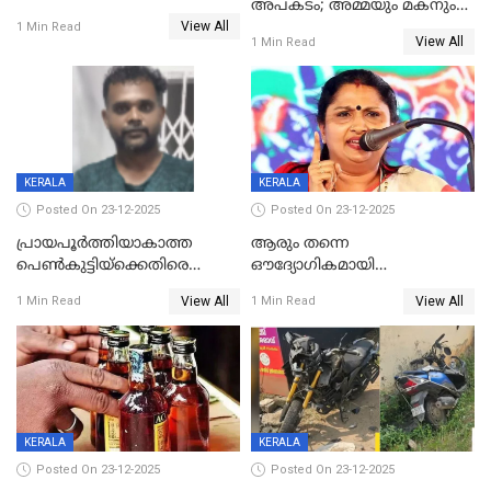
അപകടം; അമ്മയും മകനും
കോണ്‍ഗ്രസില്‍ അതൃപതി
View All
മരിച്ചു, മറ്റൊരു മകൻ
1 Min Read
രൂക്ഷം
View All
1 Min Read
ഗുരുതരാവസ്ഥയിൽ
KERALA
KERALA
Posted On 23-12-2025
Posted On 23-12-2025
പ്രായപൂർത്തിയാകാത്ത
ആരും തന്നെ
പെൺകുട്ടിയ്ക്കെതിരെ
ഔദ്യോഗികമായി
ലൈംഗികാതിക്രമം; 36കാരന്
അറിയിച്ചിട്ടില്ല, മേയറെ
View All
View All
1 Min Read
1 Min Read
59 വർഷം തടവും 90,൦൦൦ രൂപ
കണ്ടെത്താൻ ഇന്ന് കോർ
പിഴയും ശിക്ഷ
കമ്മിറ്റി കൂടിയില്ല';
അതൃപ്തിയുമായി ദീപ്തി മേരി
വർഗീസ്
KERALA
KERALA
Posted On 23-12-2025
Posted On 23-12-2025