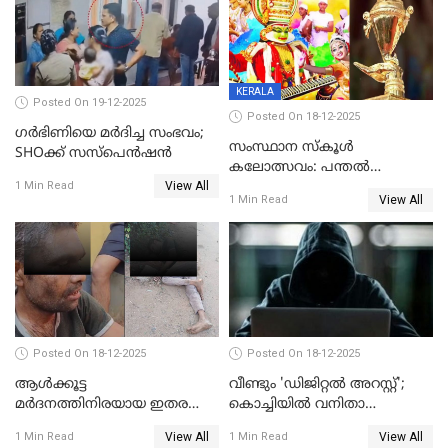
KERALA
Posted On 19-12-2025
Posted On 18-12-2025
ഗര്‍ഭിണിയെ മർദിച്ച സംഭവം;
സംസ്ഥാന സ്കൂൾ
SHOക്ക് സസ്പെൻഷൻ
കലോത്സവം: പന്തൽ
View All
കാൽനാട്ടൽ 20 ന്
1 Min Read
View All
1 Min Read
Posted On 18-12-2025
Posted On 18-12-2025
ആൾക്കൂട്ട
വീണ്ടും 'ഡിജിറ്റല്‍ അറസ്റ്റ്';
മർദനത്തിനിരയായ ഇതര
കൊച്ചിയില്‍ വനിതാ
സംസ്ഥാന തൊഴിലാളി മരിച്ചു;
ഡോക്ടര്‍ക്ക് നഷ്ടമായത് 6.38
View All
View All
1 Min Read
1 Min Read
നടുക്കുന്ന സംഭവം
കോടി രൂപ