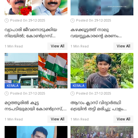
Posted On 29-12-2025
Posted On 29-12-2025
വ്യാപാരി ജീവനൊടുക്കിയ
കഴക്കൂട്ടത്ത് നാലു
നിലയില്‍; കോണ്‍ഗ്രസ്
വയസ്സുകാരന്റെ മരണം
കൗണ്‍സിലറുടെ
കൊലപാതകം: അമ്മയും
View All
View All
1 Min Read
1 Min Read
മാനസികപീഡനമെന്ന് കുറിപ്പ്
സുഹൃത്തും പൊലീസ്
കസ്റ്റഡിയിൽ
KERALA
KERALA
Posted On 27-12-2025
Posted On 27-12-2025
മറ്റത്തൂരിൽ കൂട്ട
ആറാം ക്ലാസ് വിദ്യാർത്ഥി
നടപടിയുമായി കോണ്‍ഗ്രസ്,
ട്രെയിൻ തട്ടി മരിച്ചു; പാളം
ബിജെപി പാളയത്തിലെത്തിയ
മുറിച്ചുകടക്കുന്നതിനിടെ
View All
View All
1 Min Read
1 Min Read
എട്ട് പേര്‍ ഉള്‍പ്പെടെ
അപകടം മലപ്പുറത്ത്
പത്തുപേരെ പുറത്താക്കി,
ചൊവ്വന്നൂരിലും നടപടി