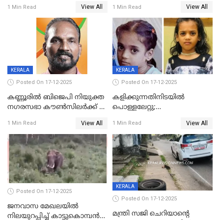
ദാരുണാന്ത്യം; അപകടം
View All
View All
1 Min Read
1 Min Read
കണ്ടോത്ത് ദേശീയ പാതയിൽ
KERALA
KERALA
Posted On 17-12-2025
Posted On 17-12-2025
കണ്ണൂരിൽ ബിജെപി നിയുക്ത
കളിക്കുന്നതിനിടയിൽ
നഗരസഭാ കൗൺസിലർക്ക് 36
പൊള്ളലേറ്റു;
വർഷം തടവുശിക്ഷ
ചികിത്സയിലായിരുന്ന രണ്ടാം
View All
View All
1 Min Read
1 Min Read
ക്ലാസ് വിദ്യാർത്ഥിനി മരിച്ചു
KERALA
Posted On 17-12-2025
Posted On 17-12-2025
ജനവാസ മേഖലയില്‍
മന്ത്രി സജി ചെറിയാന്റെ
നിലയുറപ്പിച്ച് കാട്ടുകൊമ്പന്‍