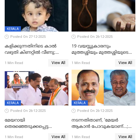
KERALA
Posted On 27-12-2025
Posted On 26-12-2025
കളിക്കുന്നതിനിടെ കാൽ
19 വയസ്സുകാരനും
വഴുതി കിണറ്റിൽ വീണു;
മുത്തശ്ശിയും മുത്തശ്ശിയുടെ
ഒന്നര വയസ്സുകാരന്
സഹോദരിയും വീട്ടിൽ തൂങ്ങി
View All
View All
1 Min Read
1 Min Read
ദാരുണാന്ത്യം
മരിച്ചനിലയിൽ
KERALA
KERALA
Posted On 26-12-2025
Posted On 26-12-2025
മേയറായി
നടന്നതിതാണ്, ‘മേയർ
തെരഞ്ഞെടുക്കപ്പെട്ട
ആകാൻ പോവുകയാണ്...;
ശേഷമുള്ള പി ഇന്ദിരയുടെ
ആവട്ടെ, അഭിനന്ദനങ്ങൾ’;
View All
View All
1 Min Read
1 Min Read
ആദ്യ വോട്ട് അസാധു; കണ്ണൂർ
മുഖ്യമന്ത്രിയുടെ ഓഫീസ്