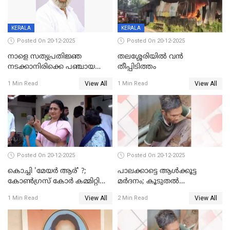
KERALA
KERALA
Posted On 20-12-2025
Posted On 20-12-2025
നാളെ സത്യപ്രതിജ്ഞ
തലശ്ശേരിയിൽ വൻ
നടക്കാനിരിക്കെ പഞ്ചായത്ത്
തീപ്പിടിത്തം
മെമ്പർ മരിച്ചു
View All
View All
1 Min Read
1 Min Read
Posted On 20-12-2025
Posted On 20-12-2025
കൊച്ചി 'മേയർ ആര്' ?;
പാലക്കാട്ടെ ആള്‍ക്കൂട്ട
കോണ്‍ഗ്രസ് കോര്‍ കമ്മിറ്റി
മര്‍ദനം; കൂടുതല്‍
യോഗം ചൊവ്വാഴ്ച
അറസ്റ്റുണ്ടാവും, മര്‍ദിച്ചത് 15
View All
View All
1 Min Read
2 Min Read
അംഗ സംഘമെന്ന് വിവരം