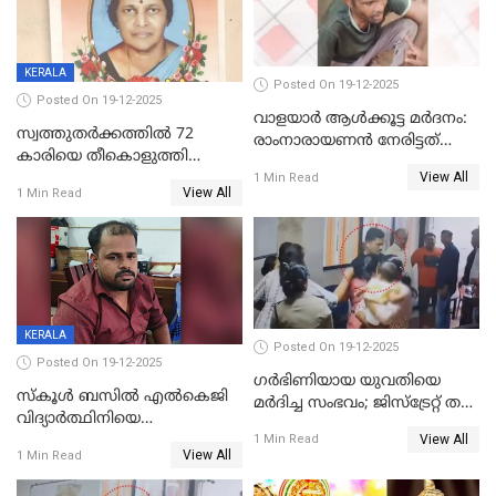
KERALA
Posted On 19-12-2025
Posted On 19-12-2025
വാളയാർ ആൾക്കൂട്ട മർദനം:
സ്വത്തുതര്‍ക്കത്തില്‍ 72
രാംനാരായണൻ നേരിട്ടത്
കാരിയെ തീകൊളുത്തി
കൊടും ക്രൂരത; ശരീരത്തിൽ
View All
കൊന്നു;
1 Min Read
നാൽപ്പതിലേറെ
View All
1 Min Read
ക്രൂരകൊലപാതകത്തില്‍
മുറിവുകളെന്ന് പോസ്റ്റ്‌മോർട്ടം
സഹോദരിപുത്രന് ജീവപര്യന്തം
റിപ്പോർട്ട്
KERALA
Posted On 19-12-2025
Posted On 19-12-2025
ഗര്‍ഭിണിയായ യുവതിയെ
സ്കൂൾ ബസിൽ എൽകെജി
മര്‍ദിച്ച സംഭവം; ജിസ്‌ട്രേറ്റ് തല
വിദ്യാര്‍ത്ഥിനിയെ
അന്വേഷണം വേണമെന്ന്
View All
ലൈംഗികമായി ഉപദ്രവിച്ചു;
1 Min Read
യുവതി
View All
1 Min Read
ക്ലീനര്‍ പിടിയിൽ