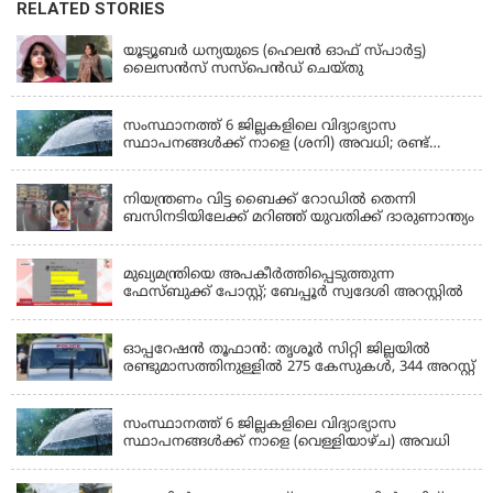
RELATED STORIES
KERALA
യൂട്യൂബർ ധന്യയുടെ (ഹെലൻ ഓഫ് സ്പാർട്ട)
ലൈസൻസ് സസ്‌പെൻഡ് ചെയ്തു
KERALA
സംസ്ഥാനത്ത് 6 ജില്ലകളിലെ വിദ്യാഭ്യാസ
സ്ഥാപനങ്ങൾക്ക് നാളെ (ശനി) അവധി; രണ്ട്
ജില്ലകളിൽ അവധി പ്രൊഫഷണൽ കോളേജുകൾ
KERALA
ഒഴികെ
നിയന്ത്രണം വിട്ട ബൈക്ക് റോഡിൽ തെന്നി
ബസിനടിയിലേക്ക് മറിഞ്ഞ് യുവതിക്ക് ദാരുണാന്ത്യം
KERALA
മുഖ്യമന്ത്രിയെ അപകീർത്തിപ്പെടുത്തുന്ന
ഫേസ്‌ബുക്ക് പോസ്റ്റ്; ബേപ്പൂർ സ്വദേശി അറസ്റ്റിൽ
KERALA
ഓപ്പറേഷൻ തൂഫാൻ: തൃശൂർ സിറ്റി ജില്ലയിൽ
രണ്ടുമാസത്തിനുള്ളിൽ 275 കേസുകൾ, 344 അറസ്റ്റ്
KERALA
സംസ്ഥാനത്ത് 6 ജില്ലകളിലെ വിദ്യാഭ്യാസ
സ്ഥാപനങ്ങൾക്ക് നാളെ (വെള്ളിയാഴ്ച) അവധി
KERALA