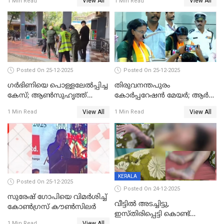
View All
View All
1 Min Read
1 Min Read
Posted On 25-12-2025
Posted On 25-12-2025
ഗര്‍ഭിണിയെ പൊള്ളലേല്‍പ്പിച്ച
തിരുവനന്തപുരം
കേസ്; ആണ്‍സുഹൃത്ത്
കോര്‍പ്പറേഷന്‍ മേയർ; ആര്‍
പിടിയില്‍
ശ്രീലേഖയ്ക്ക് മുൻതൂക്കം
View All
View All
1 Min Read
1 Min Read
KERALA
Posted On 25-12-2025
Posted On 24-12-2025
സുരേഷ് ഗോപിയെ വിമര്‍ശിച്ച്
വീട്ടിൽ അടച്ചിട്ടു,
കോണ്‍ഗ്രസ് കൗണ്‍സിലര്‍
ഇസ്തിരിപ്പെട്ടി കൊണ്ട്
View All
1 Min Read