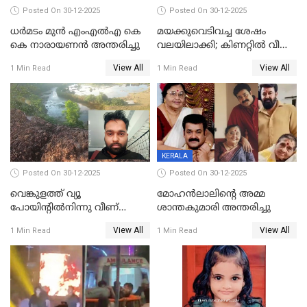
Posted On 30-12-2025
Posted On 30-12-2025
ധർമടം മുൻ എംഎല്‍എ കെ
മയക്കുവെടിവച്ച ശേഷം
കെ നാരായണന്‍ അന്തരിച്ചു
വലയിലാക്കി; കിണറ്റിൽ വീണ
കടുവയെ പുറത്തെത്തിച്ചു
View All
View All
1 Min Read
1 Min Read
KERALA
Posted On 30-12-2025
Posted On 30-12-2025
വെങ്കുളത്ത് വ്യൂ
മോഹന്‍ലാലിന്‍റെ അമ്മ
പോയിന്റിൽനിന്നു വീണ്
ശാന്തകുമാരി അന്തരിച്ചു
യുവാവ് മരിച്ചു
View All
View All
1 Min Read
1 Min Read