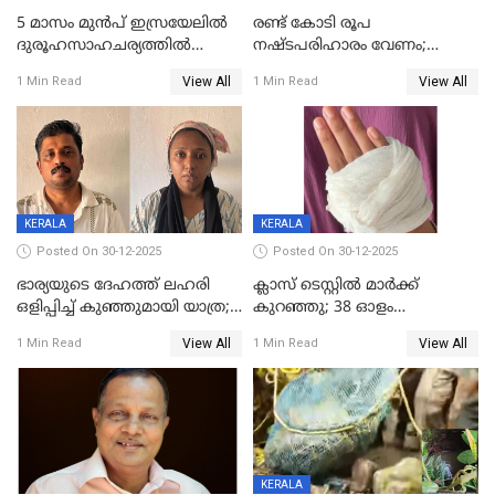
5 മാസം മുൻപ് ഇസ്രയേലിൽ
രണ്ട് കോടി രൂപ
ദുരൂഹസാഹചര്യത്തിൽ
നഷ്ടപരിഹാരം വേണം;
മരിച്ചനിലയിൽ കണ്ടെത്തിയ
ജിസിഡിഎക്ക് വക്കീൽ
View All
View All
1 Min Read
1 Min Read
മലയാളി യുവാവിന്റെ ഭാര്യയും
നോട്ടീസയച്ച് ഉമാ തോമസ്
മരിച്ചു
KERALA
KERALA
Posted On 30-12-2025
Posted On 30-12-2025
ഭാര്യയുടെ ദേഹത്ത് ലഹരി
ക്ലാസ് ടെസ്റ്റിൽ മാർക്ക്
ഒളിപ്പിച്ച് കുഞ്ഞുമായി യാത്ര;
കുറഞ്ഞു; 38 ഓളം
ഓട്ടോ വളഞ്ഞ് ദമ്പതികളെ
വിദ്യാർഥികളെ ട്യൂഷൻ
View All
View All
1 Min Read
1 Min Read
പിടികൂടി പൊലീസ്
സെന്ററിലെ അധ്യാപകന്‍
മർദിച്ചതായി പരാതി
KERALA