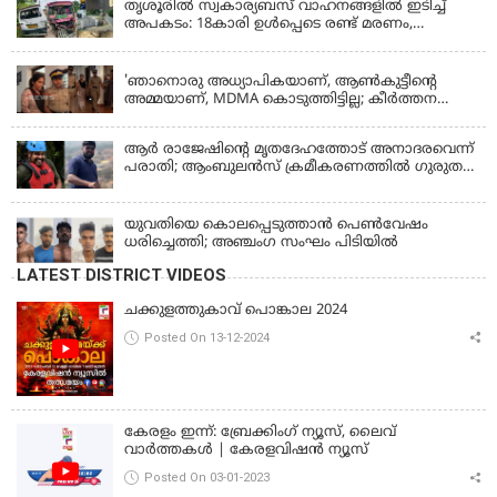
തൃശൂരിൽ സ്വകാര്യബസ് വാഹനങ്ങളില്‍ ഇടിച്ച്
അപകടം: 18കാരി ഉൾപ്പെടെ രണ്ട് മരണം,
പത്തോളം പേർക്ക് പരിക്ക്
KERALA
'ഞാനൊരു അധ്യാപികയാണ്, ആണ്‍കുട്ടീന്റെ
അമ്മയാണ്‌, MDMA കൊടുത്തിട്ടില്ല; കീർത്തന
മാധ്യമങ്ങളോട്; പൊലീസ് കസ്റ്റഡിയിൽ വിട്ട്
കോടതി, ജാമ്യാപേക്ഷ തള്ളി
ആര്‍ രാജേഷിന്റെ മൃതദേഹത്തോട് അനാദരവെന്ന്
പരാതി; ആംബുലന്‍സ് ക്രമീകരണത്തില്‍ ഗുരുതര
വീഴ്ച; മൃതദേഹം ചാവക്കാട് വരെ എത്തിച്ചത്
ഫ്രീസര്‍ സംവിധാനം ഇല്ലാതെയെന്നും ആരോപണം
യുവതിയെ കൊലപ്പെടുത്താൻ പെൺവേഷം
ധരിച്ചെത്തി; അഞ്ചംഗ സംഘം പിടിയിൽ
LATEST DISTRICT VIDEOS
ചക്കുളത്തുകാവ് പൊങ്കാല 2024
Posted On 13-12-2024
കേരളം ഇന്ന്: ബ്രേക്കിംഗ് ന്യൂസ്, ലൈവ്
വാർത്തകൾ | കേരളവിഷൻ ന്യൂസ്
Posted On 03-01-2023