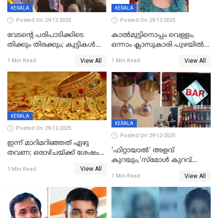
KERALA
KERALA
Posted On 29-12-2025
Posted On 29-12-2025
വേടന്റെ പരിപാടിക്കിടെ
കാൽമുട്ടിനൊപ്പം വെള്ളം,
തിക്കും തിരക്കും; കുട്ടികള്‍
ഒന്നാം ക്ലാസുകാരി പുഴയിൽ
ഉള്‍പ്പെടെ നിരവധി പേര്‍ക്ക്
മുങ്ങി മരിച്ചു; ദാരുണ സംഭവം
View All
View All
1 Min Read
1 Min Read
പരിക്ക്; പാളം മറികടന്ന
കുട്ടികൾക്കൊപ്പം
യുവാവ് ട്രെയിന്‍ തട്ടി മരിച്ചു
കളിക്കുന്നതിനിടെ
KERALA
KERALA
Posted On 29-12-2025
Posted On 29-12-2025
ഇന്ന് മാറിമറിഞ്ഞത് ഏഴു
'ഫിറ്റായാൽ' അളവ്
തവണ; ഒരാഴ്ചയ്ക്ക് ശേഷം
കുറയും,'സ്‌മോൾ കുറവ്
സ്വർണവിലയിൽ ഇടിവ്
View All
പിടികൂടി; ബാറിന് 25,000 രൂപ
1 Min Read
View All
1 Min Read
പിഴ