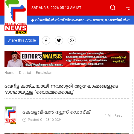
SAT AUG 8, 2026 05:13 AM IST
വിജയ്‌യിൽ നിന്ന് വിവാഹമോചനം വേണ്ട; കോടതിയിൽ നിലപാ
Share this Article
Home
District
Ernakulam
വേറിട്ട കാഴ്ചയായി നവരാത്രി ആഘോഷങ്ങളുടെ
ഭാഗമായുള്ള 'ബൊമ്മക്കൊലു'
കേരളവിഷൻ ന്യൂസ് ഡെസ്‌ക്
1 Min Read
Posted On 08-10-2024