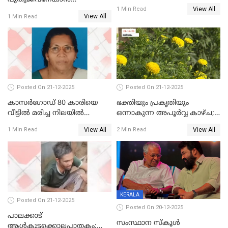
View All
ഷിബുവിന്റെ ഹൃദയം
1 Min Read
View All
1 Min Read
എറണാകുളം സർക്കാർ
ജനറൽ
ആശുപത്രിയിലെത്തിച്ചു
Posted On 21-12-2025
Posted On 21-12-2025
കാസർഗോഡ് 80 കാരിയെ
ഭക്തിയും പ്രകൃതിയും
വീട്ടിൽ മരിച്ച നിലയിൽ
ഒന്നാകുന്ന അപൂര്‍വ്വ കാഴ്ച;
കണ്ടെത്തി
ഭക്തർക്ക്
View All
View All
1 Min Read
2 Min Read
കാഴ്ചാനുഭവമൊരുക്കി
ശബരീ നന്ദനം
KERALA
Posted On 21-12-2025
Posted On 20-12-2025
പാലക്കാട്‌
സംസ്ഥാന സ്കൂൾ
ആൾകൂട്ടക്കൊലപാതകം;