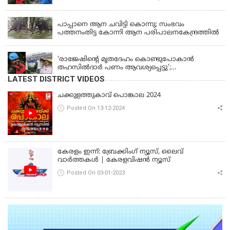
ചെയ്യാൻ നിർദേശം നൽകി മന്ത്രി
KERALA
പാപ്പാനെ ആന ചവിട്ടി കൊന്നു; സംഭവം
പത്തനംതിട്ട കോന്നി ആന പരിപാലനകേന്ദ്രത്തിൽ
KERALA
‘രാജേഷിന്‍റെ മൃതദേഹം കൊണ്ടുപോകാന്‍
തഹസില്‍ദാര്‍ പണം ആവശ്യപ്പെട്ടു’;
ഗുരുതരആരോപണം
LATEST DISTRICT VIDEOS
ചക്കുളത്തുകാവ് പൊങ്കാല 2024
Posted On 13-12-2024
കേരളം ഇന്ന്: ബ്രേക്കിംഗ് ന്യൂസ്, ലൈവ്
വാർത്തകൾ | കേരളവിഷൻ ന്യൂസ്
Posted On 03-01-2023