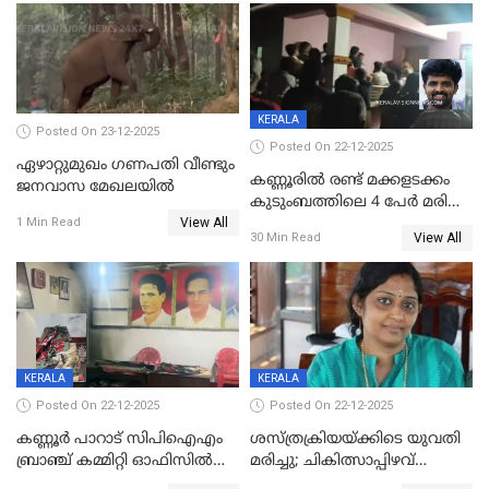
KERALA
Posted On 23-12-2025
Posted On 22-12-2025
ഏഴാറ്റുമുഖം ഗണപതി വീണ്ടും
കണ്ണൂരിൽ രണ്ട് മക്കളടക്കം
ജനവാസ മേഖലയിൽ
കുടുംബത്തിലെ 4 പേർ മരിച്ച
View All
നിലയിൽ
1 Min Read
View All
30 Min Read
KERALA
KERALA
Posted On 22-12-2025
Posted On 22-12-2025
കണ്ണൂർ പാറാട് സിപിഐഎം
ശസ്ത്രക്രിയയ്‌ക്കിടെ യുവതി
ബ്രാഞ്ച് കമ്മിറ്റി ഓഫിസിൽ
മരിച്ചു; ചികിത്സാപ്പിഴവ്
തീയിട്ടു; നേതാക്കളുടെ
ആരോപിച്ച് ബന്ധുക്കൾ;