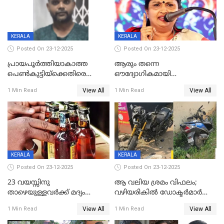
KERALA
KERALA
Posted On 23-12-2025
Posted On 23-12-2025
പ്രായപൂർത്തിയാകാത്ത
ആരും തന്നെ
പെൺകുട്ടിയ്ക്കെതിരെ
ഔദ്യോഗികമായി
ലൈംഗികാതിക്രമം; 36കാരന്
അറിയിച്ചിട്ടില്ല, മേയറെ
View All
View All
1 Min Read
1 Min Read
59 വർഷം തടവും 90,൦൦൦ രൂപ
കണ്ടെത്താൻ ഇന്ന് കോർ
പിഴയും ശിക്ഷ
കമ്മിറ്റി കൂടിയില്ല';
അതൃപ്തിയുമായി ദീപ്തി മേരി
വർഗീസ്
KERALA
KERALA
Posted On 23-12-2025
Posted On 23-12-2025
23 വയസ്സിനു
ആ വലിയ ശ്രമം വിഫലം;
താഴെയുള്ളവർക്ക് മദ്യം
വഴിയരികില്‍ ‌ഡോക്ടര്‍മാര്‍
നൽകിയതിനെതിരെ കർശന
ശസ്ത്രക്രിയ നടത്തിയ ലിനു
View All
View All
1 Min Read
1 Min Read
നടപടി;സ്ഥാപനങ്ങൾക്കെതിരെ
മരണത്തിന് കീഴടങ്ങി
രണ്ട് കേസുകൾ