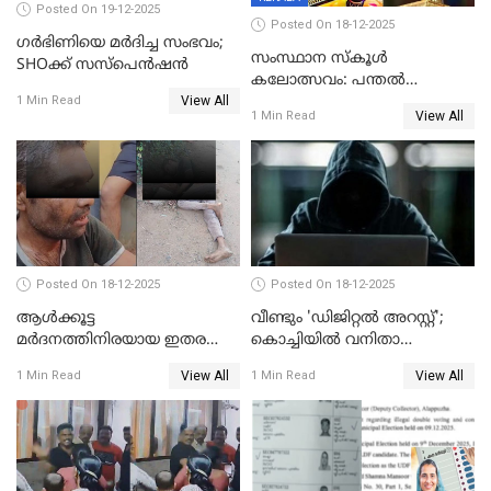
Posted On 19-12-2025
Posted On 18-12-2025
ഗര്‍ഭിണിയെ മർദിച്ച സംഭവം;
സംസ്ഥാന സ്കൂൾ
SHOക്ക് സസ്പെൻഷൻ
കലോത്സവം: പന്തൽ
View All
കാൽനാട്ടൽ 20 ന്
1 Min Read
View All
1 Min Read
Posted On 18-12-2025
Posted On 18-12-2025
ആൾക്കൂട്ട
വീണ്ടും 'ഡിജിറ്റല്‍ അറസ്റ്റ്';
മർദനത്തിനിരയായ ഇതര
കൊച്ചിയില്‍ വനിതാ
സംസ്ഥാന തൊഴിലാളി മരിച്ചു;
ഡോക്ടര്‍ക്ക് നഷ്ടമായത് 6.38
View All
View All
1 Min Read
1 Min Read
നടുക്കുന്ന സംഭവം
കോടി രൂപ
വാളയാറിൽ