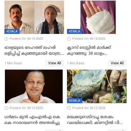
മരിച്ചു
KERALA
KERALA
Posted On 30-12-2025
Posted On 30-12-2025
ഭാര്യയുടെ ദേഹത്ത് ലഹരി
ക്ലാസ് ടെസ്റ്റിൽ മാർക്ക്
ഒളിപ്പിച്ച് കുഞ്ഞുമായി യാത്ര;
കുറഞ്ഞു; 38 ഓളം
ഓട്ടോ വളഞ്ഞ് ദമ്പതികളെ
വിദ്യാർഥികളെ ട്യൂഷൻ
View All
View All
1 Min Read
1 Min Read
പിടികൂടി പൊലീസ്
സെന്ററിലെ അധ്യാപകന്‍
മർദിച്ചതായി പരാതി
KERALA
Posted On 30-12-2025
Posted On 30-12-2025
ധർമടം മുൻ എംഎല്‍എ കെ
മയക്കുവെടിവച്ച ശേഷം
കെ നാരായണന്‍ അന്തരിച്ചു
വലയിലാക്കി; കിണറ്റിൽ വീണ
കടുവയെ പുറത്തെത്തിച്ചു