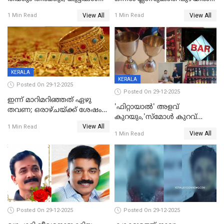
ഉള്‍പ്പെടെ നിരവധി പേര്‍ക്ക്
മുങ്ങി മരിച്ചു; ദാരുണ സംഭവം
View All
View All
1 Min Read
1 Min Read
പരിക്ക്; പാളം മറികടന്ന
കുട്ടികൾക്കൊപ്പം
യുവാവ് ട്രെയിന്‍ തട്ടി മരിച്ചു
കളിക്കുന്നതിനിടെ
KERALA
KERALA
Posted On 29-12-2025
Posted On 29-12-2025
ഇന്ന് മാറിമറിഞ്ഞത് ഏഴു
'ഫിറ്റായാൽ' അളവ്
തവണ; ഒരാഴ്ചയ്ക്ക് ശേഷം
കുറയും,'സ്‌മോൾ കുറവ്
സ്വർണവിലയിൽ ഇടിവ്
View All
പിടികൂടി; ബാറിന് 25,000 രൂപ
1 Min Read
View All
1 Min Read
പിഴ
Posted On 29-12-2025
Posted On 29-12-2025