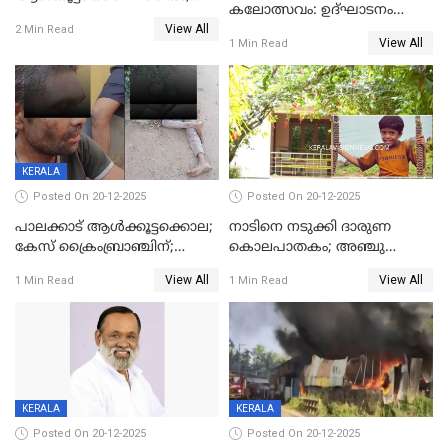
കലോത്സവം: ഉദ്ഘാടനം
അന്വേഷണം
View All
മുഖ്യമന്ത്രി, സമാപനത്തിൽ
2 Min Read
ഊർജ്ജിതമാക്കിമാക്കി
View All
1 Min Read
മുഖ്യാതിഥിയായി
ക്രൈംബ്രാഞ്ച്
മോഹൻലാൽ
KERALA
Posted On 20-12-2025
Posted On 20-12-2025
പാലക്കാട് ആൾക്കൂട്ടക്കൊല;
നാടിനെ നടുക്കി ദാരുണ
കേസ് ക്രൈംബ്രാഞ്ചിന്;
കൊലപാതകം; അഞ്ചു
DYSPയുടെ നേതൃത്വത്തിൽ
വയസ്സുകാരനെ 'അമ്മ
View All
View All
1 Min Read
1 Min Read
അന്വേഷിക്കും
കഴുത്തുഞെരിച്ച് കൊന്നു
KERALA
KERALA
Posted On 20-12-2025
Posted On 20-12-2025