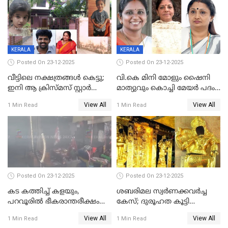
KERALA
KERALA
Posted On 23-12-2025
Posted On 23-12-2025
വീട്ടിലെ നക്ഷത്രങ്ങൾ കെട്ടു;
വി.കെ മിനി മോളും ഷൈനി
ഇനി ആ ക്രിസ്മസ് സ്റ്റാർ
മാത്യുവും കൊച്ചി മേയർ പദം
മാത്രം; പൈതങ്ങൾക്ക്
പങ്കിടും; ദീപ്തി മേരി വർഗീസ്
View All
View All
1 Min Read
1 Min Read
വേണ്ടിയുള്ള
മേയറാകില്ല
പിടിവലിക്കിടയിൽ
അപ്പൂപ്പനെതിരെ പോക്സോ
കേസ് ഒടുവിൽ 4 ജീവനുകൾ
പൊലിഞ്ഞു
Posted On 23-12-2025
Posted On 23-12-2025
കട കത്തിച്ച് കളയും,
ശബരിമല സ്വര്‍ണക്കവര്‍ച്ച
പറവൂരില്‍ ഭീകരാന്തരീക്ഷം
കേസ്; ദുരൂഹത കൂട്ടി
സൃഷ്ടിച്ച് കുട്ടി ലഹരിസംഘം
വിദേശവ്യവസായിയുടെ മൊഴി
View All
View All
1 Min Read
1 Min Read