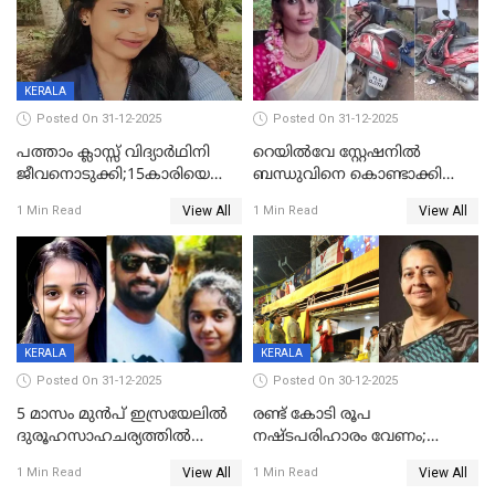
KERALA
Posted On 31-12-2025
Posted On 31-12-2025
പത്താം ക്ലാസ്സ് വിദ്യാര്‍ഥിനി
റെയിൽവേ സ്റ്റേഷനിൽ
ജീവനൊടുക്കി;15കാരിയെ
ബന്ധുവിനെ കൊണ്ടാക്കി
കണ്ടെത്തിയത്
മടങ്ങുന്നതിനിടെ ടോറസ്സ്
View All
View All
1 Min Read
1 Min Read
കിടപ്പുമുറിയില്‍ തൂങ്ങി മരിച്ച
ലോറി സ്കൂട്ടറിൽ ഇടിച്ചു :
നിലയിൽ
യുവതിക്ക് ദാരുണാന്ത്യം
KERALA
KERALA
Posted On 31-12-2025
Posted On 30-12-2025
5 മാസം മുൻപ് ഇസ്രയേലിൽ
രണ്ട് കോടി രൂപ
ദുരൂഹസാഹചര്യത്തിൽ
നഷ്ടപരിഹാരം വേണം;
മരിച്ചനിലയിൽ കണ്ടെത്തിയ
ജിസിഡിഎക്ക് വക്കീൽ
View All
View All
1 Min Read
1 Min Read
മലയാളി യുവാവിന്റെ ഭാര്യയും
നോട്ടീസയച്ച് ഉമാ തോമസ്