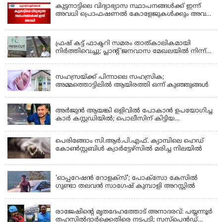
കുട്ടനാട്ടിലെ വിദ്യാഭ്യാസ സ്ഥാപനങ്ങൾക്ക് ഇന്ന്
അവധി പ്രൊഫഷണൽ കോളേജുകൾക്കും അവധി
ബാധകം
KERALA
ഫ്രഷ് കട്ട് ഫാക്ടറി സമരം താത്കാലികമായി
നിർത്തിവെച്ചു; പ്ലാൻ്റ് ജനവാസ മേഖലയിൽ നിന്ന്
മാറ്റാൻ കമ്പനി സന്നദ്ധത അറിയിച്ചതായി പി.കെ
KERALA
ഫിറോസ് എംഎൽഎ
സഹസ്രയ്ക്ക് പിന്നാലെ സഹസ്രിക;
അമ്മത്തൊട്ടിലില്‍ ആയിരത്തി ഒന്ന് കുഞ്ഞുങ്ങള്‍
KERALA
അർജുൻ ആയങ്കി ഒളിവിൽ പോകാൻ ഉപയോഗിച്ച
കാർ കസ്റ്റഡിയിൽ; പൊലീസിന് കിട്ടിയ
വാഹനത്തിന്റെ ഉടമ അർജുന്റെ ഭാര്യ
പെരിങ്ങോം സി.ആർ.പി.എഫ്. ക്യാമ്പിലെ ഹെഡ്
കോൺസ്റ്റബിൾ ക്വാർട്ടേഴ്സിൽ മരിച്ച നിലയിൽ
LATEST NEWS
'ഓപ്പറേഷൻ റോളക്സ്'; പോക്സോ കേസിൽ
ഗുണ്ടാ തലവൻ സാഗേഷ് കുമ്പാളി അറസ്റ്റിൽ
KERALA
രാജേഷിന്റെ മൃതദേഹത്തോട് അനാദരവ്: പയ്യന്നൂർ
തഹസിൽദാർക്കെതിരെ നടപടി; സസ്പെൻഡ്