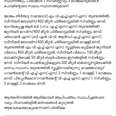
സ്ഥാനത്തും, പാലക്കാട് 1 സ്വർണ്ണവും 3 വെങ്കലവുമായി 8 
പോയിന്റോടെ നാലാം സ്ഥാനത്തുമാണ്.
മോങ്കം തീർത്ഥു സമാദേവ് (എം.വി.എച്ച്.എസ്.എസ്. തുണ്ടത്തിൽ) 
സീനിയർ ബോയ്സ് 400 മീറ്റർ ഫ്രീസ്റ്റൈലിൽ സ്വർണ്ണം നേടി. 
ഭാഗ്യകൃഷ്ണ ആർ.ബി. (ഗവ. എച്ച്.എസ്.എസ്. തുണ്ടത്തിൽ) 
ജൂനിയർ ഗേൾസ് 400 മീറ്റർ ഫ്രീസ്റ്റൈലിൽ സ്വർണ്ണം നേടി. 
ശ്രാവൺ എസ്. (ബി.എൻ.വി.വി. ആൻഡ് എച്ച്.എസ്.എസ്.) 
സീനിയർ ബോയ്സ് 400 മീറ്റർ ഫ്രീസ്റ്റൈലിൽ വെള്ളി നേടി. 
തുണ്ടത്തിൽ എം.വി.എച്ച്.എസ്.എസ്. സ്കൂളിലെ കുട്ടികൾ ജൂനിയർ 
വിഭാഗം 400 മീറ്റർ ഫ്രീസ്റ്റൈൽ, സീനിയർ വിഭാഗം 100 മീറ്റർ 
ബാക്ക്സ്ട്രോക്ക്, 50 മീറ്റർ ബട്ടർഫ്ലൈ ഇനങ്ങളിൽ സ്വർണ്ണം 
നേടി. സീനിയർ പെൺകുട്ടികളുടെ 200 മീറ്റർ ബ്രെസ്റ്റ്സ്ട്രോക്കിൽ 
ഒന്നാം സ്ഥാനം തുണ്ടത്തിൽ സ്കൂളിനായിരുന്നു. വെഞ്ഞാറമൂട് 
ഗവൺമെന്റ് വി.എച്ച്.എസ്.എസ്. 3 സ്വർണ്ണം, 1 വെള്ളി, 1 വെങ്കലം 
നേടി. പിരപ്പൻകോട് ഗവൺമെന്റ് വി.എച്ച്.എസ്.എസ്. 1 സ്വർണ്ണം, 
2 വെള്ളി, 2 വെങ്കലം നേടി.
ആദ്യദിനത്തിൽ ആതിഥേയർ ആധിപത്യം സ്ഥാപിച്ചതോടെ 
വരും ദിവസങ്ങളിൽ മത്സരങ്ങൾ കൂടുതൽ 
ആവേശകരമാകുമെന്നാണ് പ്രതീക്ഷ.