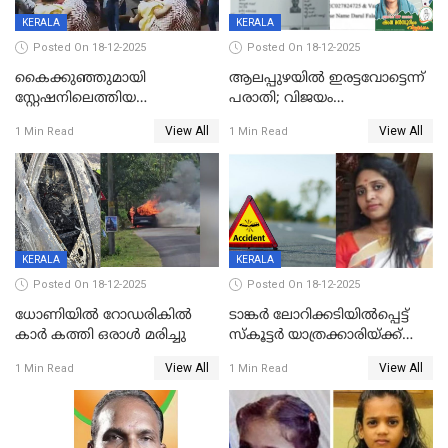
KERALA
KERALA
Posted On 18-12-2025
Posted On 18-12-2025
കൈക്കുഞ്ഞുമായി
ആലപ്പുഴയിൽ ഇരട്ടവോട്ടെന്ന്
സ്റ്റേഷനിലെത്തിയ
പരാതി; വിജയം
യുവതിയ്ക്ക് മർദ്ദനം; സിഐ
റദ്ദാക്കണമെന്ന് വലിയമരം
View All
View All
1 Min Read
1 Min Read
കരണത്തടിച്ചു; CC ടിവി
വാർഡിലെ എൽഡിഎഫ്
ദൃശ്യങ്ങൾ പുറത്ത്
സ്ഥാനാർത്ഥി
KERALA
KERALA
Posted On 18-12-2025
Posted On 18-12-2025
ധോണിയിൽ റോഡരികിൽ
ടാങ്കർ ലോറിക്കടിയിൽപ്പെട്ട്
കാർ കത്തി ഒരാൾ മരിച്ചു
സ്കൂട്ടർ യാത്രക്കാരിയ്ക്ക്
ദാരുണാന്ത്യം; അപകടം
View All
View All
1 Min Read
1 Min Read
കണ്ടോത്ത് ദേശീയ പാതയിൽ