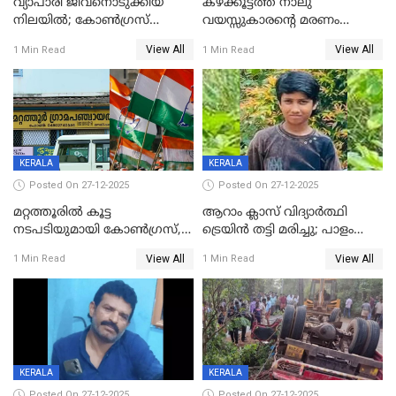
വ്യാപാരി ജീവനൊടുക്കിയ
കഴക്കൂട്ടത്ത് നാലു
നിലയില്‍; കോണ്‍ഗ്രസ്
വയസ്സുകാരന്റെ മരണം
കൗണ്‍സിലറുടെ
കൊലപാതകം: അമ്മയും
View All
View All
1 Min Read
1 Min Read
മാനസികപീഡനമെന്ന് കുറിപ്പ്
സുഹൃത്തും പൊലീസ്
കസ്റ്റഡിയിൽ
KERALA
KERALA
Posted On 27-12-2025
Posted On 27-12-2025
മറ്റത്തൂരിൽ കൂട്ട
ആറാം ക്ലാസ് വിദ്യാർത്ഥി
നടപടിയുമായി കോണ്‍ഗ്രസ്,
ട്രെയിൻ തട്ടി മരിച്ചു; പാളം
ബിജെപി പാളയത്തിലെത്തിയ
മുറിച്ചുകടക്കുന്നതിനിടെ
View All
View All
1 Min Read
1 Min Read
എട്ട് പേര്‍ ഉള്‍പ്പെടെ
അപകടം മലപ്പുറത്ത്
പത്തുപേരെ പുറത്താക്കി,
ചൊവ്വന്നൂരിലും നടപടി
KERALA
KERALA
Posted On 27-12-2025
Posted On 27-12-2025