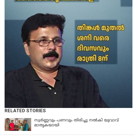
RELATED STORIES
സ്വർണ്ണവും പണവും തിരിച്ചു നൽകി യുവാവ്
മാതൃകയായി