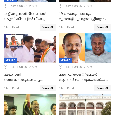
Posted On 27-12-2025
Posted On 26-12-2025
കളിക്കുന്നതിനിടെ കാൽ
19 വയസ്സുകാരനും
വഴുതി കിണറ്റിൽ വീണു;
മുത്തശ്ശിയും മുത്തശ്ശിയുടെ
ഒന്നര വയസ്സുകാരന്
സഹോദരിയും വീട്ടിൽ തൂങ്ങി
View All
View All
1 Min Read
1 Min Read
ദാരുണാന്ത്യം
മരിച്ചനിലയിൽ
KERALA
KERALA
Posted On 26-12-2025
Posted On 26-12-2025
മേയറായി
നടന്നതിതാണ്, ‘മേയർ
തെരഞ്ഞെടുക്കപ്പെട്ട
ആകാൻ പോവുകയാണ്...;
ശേഷമുള്ള പി ഇന്ദിരയുടെ
ആവട്ടെ, അഭിനന്ദനങ്ങൾ’;
View All
View All
1 Min Read
1 Min Read
ആദ്യ വോട്ട് അസാധു; കണ്ണൂർ
മുഖ്യമന്ത്രിയുടെ ഓഫീസ്
ഡെപ്യൂട്ടി മേയർ സ്ഥാനത്ത്
തന്നെ വിശദീകരിയ്ക്കുന്നു;
താഹിറിന് വിജയം
സത്യമിതാണ്