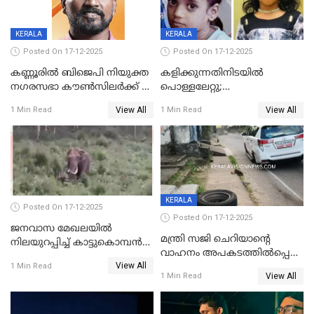
KERALA
KERALA
Posted On 17-12-2025
Posted On 17-12-2025
കണ്ണൂരിൽ ബിജെപി നിയുക്ത
കളിക്കുന്നതിനിടയിൽ
നഗരസഭാ കൗൺസിലർക്ക് 36
പൊള്ളലേറ്റു;
വർഷം തടവുശിക്ഷ
ചികിത്സയിലായിരുന്ന രണ്ടാം
View All
View All
1 Min Read
1 Min Read
ക്ലാസ് വിദ്യാർത്ഥിനി മരിച്ചു
KERALA
Posted On 17-12-2025
Posted On 17-12-2025
ജനവാസ മേഖലയില്‍
മന്ത്രി സജി ചെറിയാന്റെ
നിലയുറപ്പിച്ച് കാട്ടുകൊമ്പന്‍
വാഹനം അപകടത്തിൽപ്പെട്ടു;
പടയപ്പ
View All
മന്ത്രിയും സംഘവും
1 Min Read
View All
1 Min Read
രക്ഷപ്പെട്ടത് തലനാരിടയ്ക്ക്