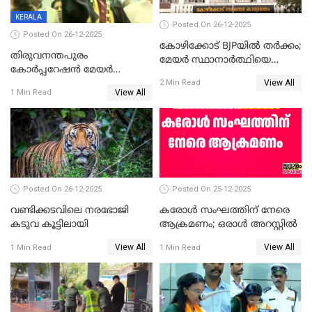
KERALA
Posted On 26-12-2025
Posted On 26-12-2025
കോഴിക്കോട് BJPയിൽ തർക്കം;
തിരുവനന്തപുരം
മേയർ സ്ഥാനാർത്ഥിയെ
കോര്‍പ്പറേഷന്‍ മേയര്‍
പരസ്യമായി പ്രഖ്യാപിച്ചില്ല
View All
തെരഞ്ഞെടുപ്പ്; സിപിഐഎം
2 Min Read
View All
1 Min Read
ഹൈക്കോടതിയിലേക്ക്;
സത്യപ്രതിജ്ഞ ചടങ്ങില്‍
ചട്ടലംഘനമെന്ന് പാർട്ടി
Posted On 26-12-2025
Posted On 25-12-2025
വണ്ടിക്കടവിലെ നരഭോജി
കരോള്‍ സംഘത്തിന് നേരെ
കടുവ കൂട്ടിലായി
ആക്രമണം; ഒരാള്‍ അറസ്റ്റില്‍
View All
View All
1 Min Read
1 Min Read