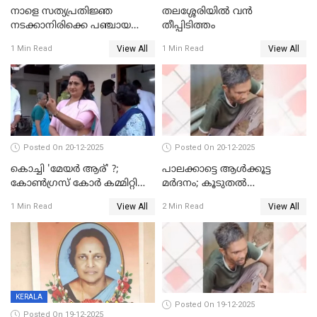
നാളെ സത്യപ്രതിജ്ഞ
തലശ്ശേരിയിൽ വൻ
നടക്കാനിരിക്കെ പഞ്ചായത്ത്
തീപ്പിടിത്തം
മെമ്പർ മരിച്ചു
View All
View All
1 Min Read
1 Min Read
Posted On 20-12-2025
Posted On 20-12-2025
കൊച്ചി 'മേയർ ആര്' ?;
പാലക്കാട്ടെ ആള്‍ക്കൂട്ട
കോണ്‍ഗ്രസ് കോര്‍ കമ്മിറ്റി
മര്‍ദനം; കൂടുതല്‍
യോഗം ചൊവ്വാഴ്ച
അറസ്റ്റുണ്ടാവും, മര്‍ദിച്ചത് 15
View All
View All
1 Min Read
2 Min Read
അംഗ സംഘമെന്ന് വിവരം
KERALA
Posted On 19-12-2025
Posted On 19-12-2025