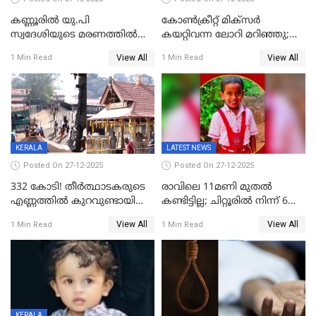
കണ്ണൂരിൽ യു.പി
കോണ്‍ക്രീറ്റ് മിക്‌സര്‍
സ്വദേശിയുടെ മരണത്തിൽ
കയറ്റിവന്ന ലോറി മറിഞ്ഞു;
അഞ്ചംഗ സംഘത്തിനെതിരെ
രണ്ടുപേര്‍ക്ക് ദാരുണാന്ത്യം;
View All
View All
1 Min Read
1 Min Read
കേസ്; തർക്കമുണ്ടായത്
അപകടം കണ്ണൂരിൽ
ഫേഷ്യലിന് 300 രൂപ
ആവശ്യപ്പെട്ടതിനെച്ചൊല്ലി
KERALA
LATEST NEWS
Posted On 27-12-2025
Posted On 27-12-2025
332 കോടി! തീർത്ഥാടകരുടെ
രാവിലെ 11മണി മുതൽ
എണ്ണത്തിൽ കുറവുണ്ടായിട്ടും
കണ്ടിട്ടില്ല; ചിറ്റൂരിൽ നിന്ന് 6
ശബരിമലയിൽ വരുമാനം
വയസ്സുകാരനെ കാണാതായി
View All
View All
1 Min Read
1 Min Read
കുതിച്ചുയരുന്നു
KERALA