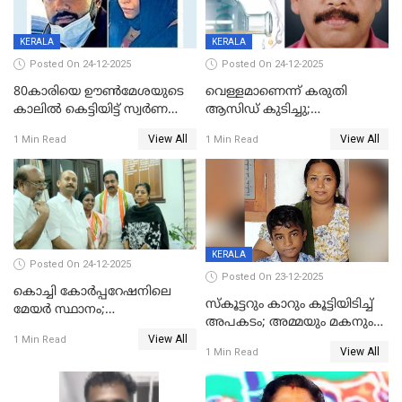
KERALA
KERALA
Posted On 24-12-2025
Posted On 24-12-2025
80കാരിയെ ഊൺമേശയുടെ
വെള്ളമാണെന്ന് കരുതി
കാലിൽ കെട്ടിയിട്ട് സ്വർണവും
ആസിഡ് കുടിച്ചു;
പണവും കവർന്നു;
ചികിത്സയിലിരുന്ന ആള്‍
View All
View All
1 Min Read
1 Min Read
കൊച്ചുമകനും സുഹൃത്തും
മരിച്ചു
അറസ്റ്റിൽ
KERALA
Posted On 24-12-2025
Posted On 23-12-2025
കൊച്ചി കോര്‍പ്പറേഷനിലെ
സ്കൂട്ടറും കാറും കൂട്ടിയിടിച്ച്
മേയര്‍ സ്ഥാനം;
അപകടം; അമ്മയും മകനും
കോണ്‍ഗ്രസില്‍ അതൃപതി
View All
മരിച്ചു, മറ്റൊരു മകൻ
1 Min Read
രൂക്ഷം
View All
1 Min Read
ഗുരുതരാവസ്ഥയിൽ