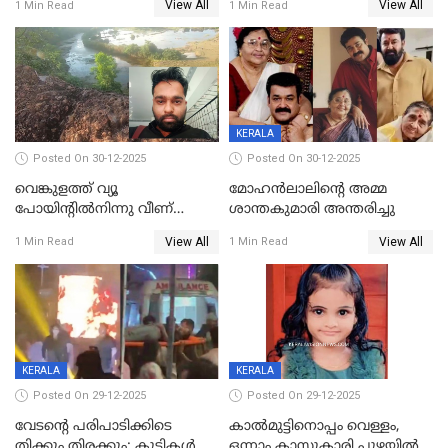
View All
View All
1 Min Read
1 Min Read
KERALA
Posted On 30-12-2025
Posted On 30-12-2025
വെങ്കുളത്ത് വ്യൂ
മോഹന്‍ലാലിന്‍റെ അമ്മ
പോയിന്റിൽനിന്നു വീണ്
ശാന്തകുമാരി അന്തരിച്ചു
യുവാവ് മരിച്ചു
View All
View All
1 Min Read
1 Min Read
KERALA
KERALA
Posted On 29-12-2025
Posted On 29-12-2025
വേടന്റെ പരിപാടിക്കിടെ
കാൽമുട്ടിനൊപ്പം വെള്ളം,
തിക്കും തിരക്കും; കുട്ടികള്‍
ഒന്നാം ക്ലാസുകാരി പുഴയിൽ