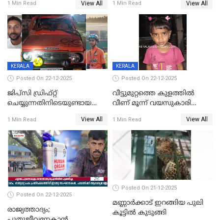
View All
View All
1 Min Read
1 Min Read
ചിത്രങ്ങളടക്കം കത്തിയ
സംഭവം മാവേലിക്കരയിൽ
നിലയിൽ
KERALA
KERALA
Posted On 22-12-2025
Posted On 22-12-2025
ജിപ്സി ഡ്രിഫ്റ്റ്
വീട്ടുമുറ്റത്തെ കുളത്തിൽ
ചെയ്യുന്നതിനിടെയുണ്ടായ
വീണ് മൂന്ന് വയസുകാരി
അപകടം; 14 വയസുകാരന്
മരിച്ചു
View All
View All
1 Min Read
1 Min Read
ദാരുണാന്ത്യം; ജീപ്സി
ഓടിച്ചയാൾ അറസ്റ്റിൽ.
Posted On 21-12-2025
Posted On 22-12-2025
മണ്ണാർക്കാട് ഇറങ്ങിയ പുലി
രാജ്യത്താദ്യം;
കൂട്ടിൽ കുടുങ്ങി
പുതുജീവനേകാൻ