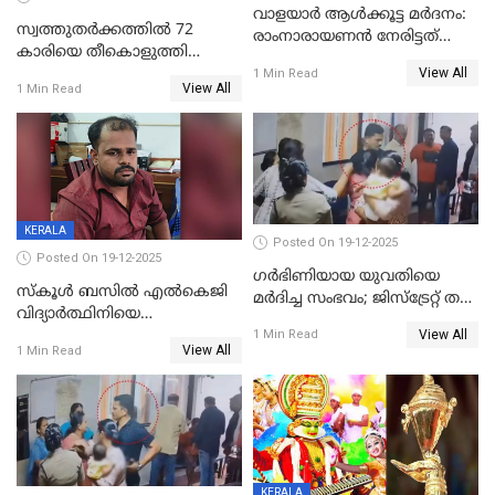
വാളയാർ ആൾക്കൂട്ട മർദനം:
സ്വത്തുതര്‍ക്കത്തില്‍ 72
രാംനാരായണൻ നേരിട്ടത്
കാരിയെ തീകൊളുത്തി
കൊടും ക്രൂരത; ശരീരത്തിൽ
View All
കൊന്നു;
1 Min Read
നാൽപ്പതിലേറെ
View All
1 Min Read
ക്രൂരകൊലപാതകത്തില്‍
മുറിവുകളെന്ന് പോസ്റ്റ്‌മോർട്ടം
സഹോദരിപുത്രന് ജീവപര്യന്തം
റിപ്പോർട്ട്
KERALA
Posted On 19-12-2025
Posted On 19-12-2025
ഗര്‍ഭിണിയായ യുവതിയെ
സ്കൂൾ ബസിൽ എൽകെജി
മര്‍ദിച്ച സംഭവം; ജിസ്‌ട്രേറ്റ് തല
വിദ്യാര്‍ത്ഥിനിയെ
അന്വേഷണം വേണമെന്ന്
View All
ലൈംഗികമായി ഉപദ്രവിച്ചു;
1 Min Read
യുവതി
View All
1 Min Read
ക്ലീനര്‍ പിടിയിൽ
KERALA