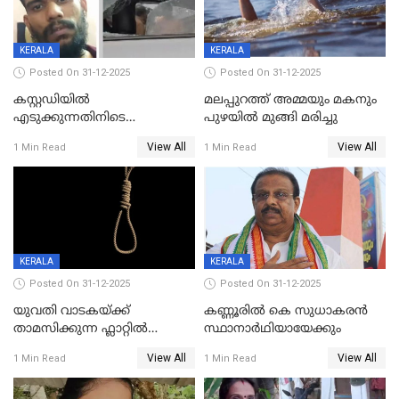
KERALA
KERALA
Posted On 31-12-2025
Posted On 31-12-2025
കസ്റ്റഡിയിൽ
മലപ്പുറത്ത് അമ്മയും മകനും
എടുക്കുന്നതിനിടെ
പുഴയിൽ മുങ്ങി മരിച്ചു
വിലങ്ങുമായി രക്ഷപ്പെട്ട
View All
View All
1 Min Read
1 Min Read
വധശ്രമക്കേസ് പ്രതി പിടിയിൽ
KERALA
KERALA
Posted On 31-12-2025
Posted On 31-12-2025
യുവതി വാടകയ്ക്ക്
കണ്ണൂരിൽ കെ സുധാകരൻ
താമസിക്കുന്ന ഫ്ലാറ്റില്‍
സ്ഥാനാർഥിയായേക്കും
തൂങ്ങിമരിച്ച നിലയില്‍;
View All
View All
1 Min Read
1 Min Read
സംഭവം കൈതപ്പൊയിലില്‍