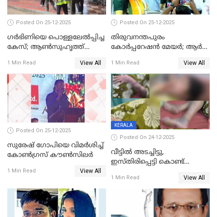
Posted On 25-12-2025
Posted On 25-12-2025
ഗര്‍ഭിണിയെ പൊള്ളലേല്‍പ്പിച്ച
തിരുവനന്തപുരം
കേസ്; ആണ്‍സുഹൃത്ത്
കോര്‍പ്പറേഷന്‍ മേയർ; ആര്‍
പിടിയില്‍
ശ്രീലേഖയ്ക്ക് മുൻതൂക്കം
View All
View All
1 Min Read
1 Min Read
KERALA
Posted On 25-12-2025
Posted On 24-12-2025
സുരേഷ് ഗോപിയെ വിമര്‍ശിച്ച്
വീട്ടിൽ അടച്ചിട്ടു,
കോണ്‍ഗ്രസ് കൗണ്‍സിലര്‍
ഇസ്തിരിപ്പെട്ടി കൊണ്ട്
View All
പൊള്ളിച്ചു; 8 മാസം
1 Min Read
View All
1 Min Read
ഗർഭിണിയായ യുവതിക്ക് ക്രൂര
മർദനം