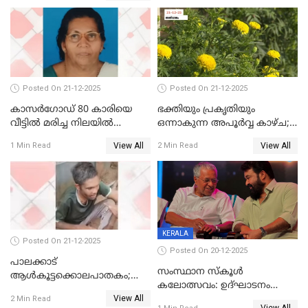
ജനറൽ
ആശുപത്രിയിലെത്തിച്ചു
Posted On 21-12-2025
Posted On 21-12-2025
കാസർഗോഡ് 80 കാരിയെ
ഭക്തിയും പ്രകൃതിയും
വീട്ടിൽ മരിച്ച നിലയിൽ
ഒന്നാകുന്ന അപൂര്‍വ്വ കാഴ്ച;
കണ്ടെത്തി
ഭക്തർക്ക്
View All
View All
1 Min Read
2 Min Read
കാഴ്ചാനുഭവമൊരുക്കി
ശബരീ നന്ദനം
KERALA
Posted On 21-12-2025
Posted On 20-12-2025
പാലക്കാട്‌
സംസ്ഥാന സ്കൂൾ
ആൾകൂട്ടക്കൊലപാതകം;
കലോത്സവം: ഉദ്ഘാടനം
അന്വേഷണം
View All
മുഖ്യമന്ത്രി, സമാപനത്തിൽ
2 Min Read
ഊർജ്ജിതമാക്കിമാക്കി