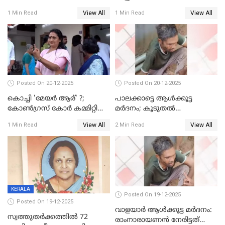
മെമ്പർ മരിച്ചു
View All
View All
1 Min Read
1 Min Read
Posted On 20-12-2025
Posted On 20-12-2025
കൊച്ചി 'മേയർ ആര്' ?;
പാലക്കാട്ടെ ആള്‍ക്കൂട്ട
കോണ്‍ഗ്രസ് കോര്‍ കമ്മിറ്റി
മര്‍ദനം; കൂടുതല്‍
യോഗം ചൊവ്വാഴ്ച
അറസ്റ്റുണ്ടാവും, മര്‍ദിച്ചത് 15
View All
View All
1 Min Read
2 Min Read
അംഗ സംഘമെന്ന് വിവരം
KERALA
Posted On 19-12-2025
Posted On 19-12-2025
വാളയാർ ആൾക്കൂട്ട മർദനം:
സ്വത്തുതര്‍ക്കത്തില്‍ 72
രാംനാരായണൻ നേരിട്ടത്