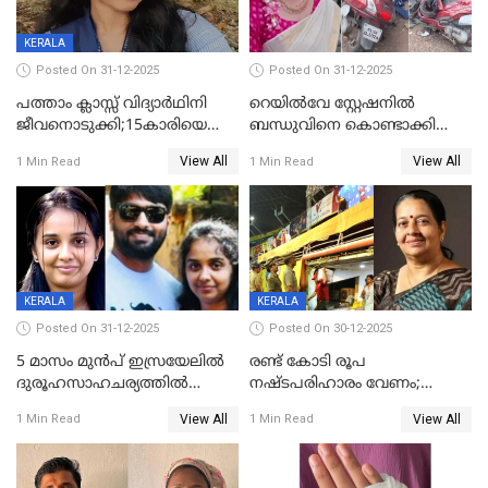
KERALA
Posted On 31-12-2025
Posted On 31-12-2025
പത്താം ക്ലാസ്സ് വിദ്യാര്‍ഥിനി
റെയിൽവേ സ്റ്റേഷനിൽ
ജീവനൊടുക്കി;15കാരിയെ
ബന്ധുവിനെ കൊണ്ടാക്കി
കണ്ടെത്തിയത്
മടങ്ങുന്നതിനിടെ ടോറസ്സ്
View All
View All
1 Min Read
1 Min Read
കിടപ്പുമുറിയില്‍ തൂങ്ങി മരിച്ച
ലോറി സ്കൂട്ടറിൽ ഇടിച്ചു :
നിലയിൽ
യുവതിക്ക് ദാരുണാന്ത്യം
KERALA
KERALA
Posted On 31-12-2025
Posted On 30-12-2025
5 മാസം മുൻപ് ഇസ്രയേലിൽ
രണ്ട് കോടി രൂപ
ദുരൂഹസാഹചര്യത്തിൽ
നഷ്ടപരിഹാരം വേണം;
മരിച്ചനിലയിൽ കണ്ടെത്തിയ
ജിസിഡിഎക്ക് വക്കീൽ
View All
View All
1 Min Read
1 Min Read
മലയാളി യുവാവിന്റെ ഭാര്യയും
നോട്ടീസയച്ച് ഉമാ തോമസ്
മരിച്ചു