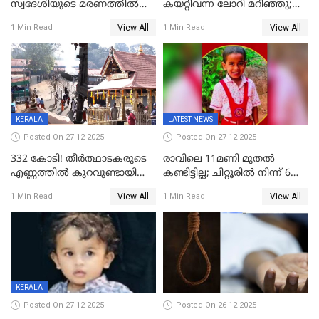
സ്വദേശിയുടെ മരണത്തിൽ
കയറ്റിവന്ന ലോറി മറിഞ്ഞു;
അഞ്ചംഗ സംഘത്തിനെതിരെ
രണ്ടുപേര്‍ക്ക് ദാരുണാന്ത്യം;
View All
View All
1 Min Read
1 Min Read
കേസ്; തർക്കമുണ്ടായത്
അപകടം കണ്ണൂരിൽ
ഫേഷ്യലിന് 300 രൂപ
ആവശ്യപ്പെട്ടതിനെച്ചൊല്ലി
KERALA
LATEST NEWS
Posted On 27-12-2025
Posted On 27-12-2025
332 കോടി! തീർത്ഥാടകരുടെ
രാവിലെ 11മണി മുതൽ
എണ്ണത്തിൽ കുറവുണ്ടായിട്ടും
കണ്ടിട്ടില്ല; ചിറ്റൂരിൽ നിന്ന് 6
ശബരിമലയിൽ വരുമാനം
വയസ്സുകാരനെ കാണാതായി
View All
View All
1 Min Read
1 Min Read
കുതിച്ചുയരുന്നു
KERALA
Posted On 27-12-2025
Posted On 26-12-2025