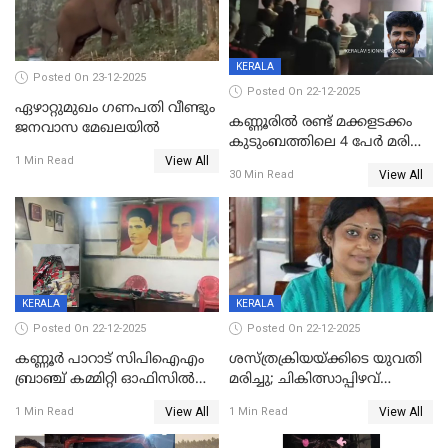
KERALA
Posted On 23-12-2025
Posted On 22-12-2025
ഏഴാറ്റുമുഖം ഗണപതി വീണ്ടും
കണ്ണൂരിൽ രണ്ട് മക്കളടക്കം
ജനവാസ മേഖലയിൽ
കുടുംബത്തിലെ 4 പേർ മരിച്ച
View All
നിലയിൽ
1 Min Read
View All
30 Min Read
KERALA
KERALA
Posted On 22-12-2025
Posted On 22-12-2025
കണ്ണൂർ പാറാട് സിപിഐഎം
ശസ്ത്രക്രിയയ്‌ക്കിടെ യുവതി
ബ്രാഞ്ച് കമ്മിറ്റി ഓഫിസിൽ
മരിച്ചു; ചികിത്സാപ്പിഴവ്
തീയിട്ടു; നേതാക്കളുടെ
ആരോപിച്ച് ബന്ധുക്കൾ;
View All
View All
1 Min Read
1 Min Read
ചിത്രങ്ങളടക്കം കത്തിയ
സംഭവം മാവേലിക്കരയിൽ
നിലയിൽ