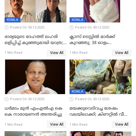
KERALA
KERALA
Posted On 30-12-2025
Posted On 30-12-2025
ഭാര്യയുടെ ദേഹത്ത് ലഹരി
ക്ലാസ് ടെസ്റ്റിൽ മാർക്ക്
ഒളിപ്പിച്ച് കുഞ്ഞുമായി യാത്ര;
കുറഞ്ഞു; 38 ഓളം
ഓട്ടോ വളഞ്ഞ് ദമ്പതികളെ
വിദ്യാർഥികളെ ട്യൂഷൻ
View All
View All
1 Min Read
1 Min Read
പിടികൂടി പൊലീസ്
സെന്ററിലെ അധ്യാപകന്‍
മർദിച്ചതായി പരാതി
KERALA
Posted On 30-12-2025
Posted On 30-12-2025
ധർമടം മുൻ എംഎല്‍എ കെ
മയക്കുവെടിവച്ച ശേഷം
കെ നാരായണന്‍ അന്തരിച്ചു
വലയിലാക്കി; കിണറ്റിൽ വീണ
കടുവയെ പുറത്തെത്തിച്ചു
View All
View All
1 Min Read
1 Min Read