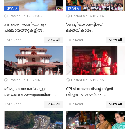
KERALA
KERALA
Posted On 16-12-2025
Posted On 16-12-2025
പനമരം, കണിയാമ്പറ്റ
‘പോറ്റിയേ കേറ്റിയേ’
പഞ്ചായത്തുകളിൽ
ഭക്തവികാരം
ബുധനാഴ്ച വിദ്യാഭ്യാസ
വ്രണപ്പെടുത്തിയെന്നു
View All
View All
1 Min Read
1 Min Read
സ്ഥാപനങ്ങൾക്ക് അവധി
ഡിജിപിക്ക് പരാതി; ശക്തമായ
നടപടി വേണമെന്നു
സിപിഐഎമ്മും
Posted On 16-12-2025
Posted On 16-12-2025
തിരുവൈരാണിക്കുളം
CPIM നേതാവിൻ്റെ സ്ത്രീ
മഹാദേവ ക്ഷേത്രത്തിലെ
വിരുദ്ധ പരാമർശം;
നടതുറപ്പ് മഹോത്സവത്തിന്
കേസെടുത്ത് പൊലീസ്
View All
View All
2 Min Read
1 Min Read
ജനുവരി 2 ന് തുടക്കമാകും