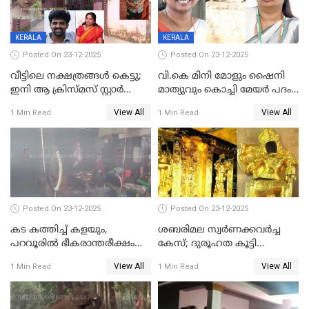
KERALA
KERALA
Posted On 23-12-2025
Posted On 23-12-2025
വീട്ടിലെ നക്ഷത്രങ്ങൾ കെട്ടു;
വി.കെ മിനി മോളും ഷൈനി
ഇനി ആ ക്രിസ്മസ് സ്റ്റാർ
മാത്യുവും കൊച്ചി മേയർ പദം
മാത്രം; പൈതങ്ങൾക്ക്
പങ്കിടും; ദീപ്തി മേരി വർഗീസ്
View All
View All
1 Min Read
1 Min Read
വേണ്ടിയുള്ള
മേയറാകില്ല
പിടിവലിക്കിടയിൽ
അപ്പൂപ്പനെതിരെ പോക്സോ
കേസ് ഒടുവിൽ 4 ജീവനുകൾ
പൊലിഞ്ഞു
Posted On 23-12-2025
Posted On 23-12-2025
കട കത്തിച്ച് കളയും,
ശബരിമല സ്വര്‍ണക്കവര്‍ച്ച
പറവൂരില്‍ ഭീകരാന്തരീക്ഷം
കേസ്; ദുരൂഹത കൂട്ടി
സൃഷ്ടിച്ച് കുട്ടി ലഹരിസംഘം
വിദേശവ്യവസായിയുടെ മൊഴി
View All
View All
1 Min Read
1 Min Read