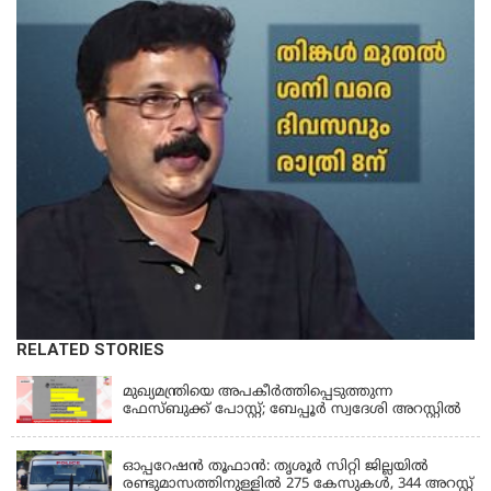
RELATED STORIES
KERALA
മുഖ്യമന്ത്രിയെ അപകീർത്തിപ്പെടുത്തുന്ന
ഫേസ്‌ബുക്ക് പോസ്റ്റ്; ബേപ്പൂർ സ്വദേശി അറസ്റ്റിൽ
KERALA
ഓപ്പറേഷൻ തൂഫാൻ: തൃശൂർ സിറ്റി ജില്ലയിൽ
രണ്ടുമാസത്തിനുള്ളിൽ 275 കേസുകൾ, 344 അറസ്റ്റ്