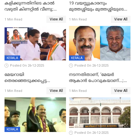
കളിക്കുന്നതിനിടെ കാൽ
19 വയസ്സുകാരനും
വഴുതി കിണറ്റിൽ വീണു;
മുത്തശ്ശിയും മുത്തശ്ശിയുടെ
ഒന്നര വയസ്സുകാരന്
സഹോദരിയും വീട്ടിൽ തൂങ്ങി
View All
View All
1 Min Read
1 Min Read
ദാരുണാന്ത്യം
മരിച്ചനിലയിൽ
KERALA
KERALA
Posted On 26-12-2025
Posted On 26-12-2025
മേയറായി
നടന്നതിതാണ്, ‘മേയർ
തെരഞ്ഞെടുക്കപ്പെട്ട
ആകാൻ പോവുകയാണ്...;
ശേഷമുള്ള പി ഇന്ദിരയുടെ
ആവട്ടെ, അഭിനന്ദനങ്ങൾ’;
View All
View All
1 Min Read
1 Min Read
ആദ്യ വോട്ട് അസാധു; കണ്ണൂർ
മുഖ്യമന്ത്രിയുടെ ഓഫീസ്
ഡെപ്യൂട്ടി മേയർ സ്ഥാനത്ത്
തന്നെ വിശദീകരിയ്ക്കുന്നു;
താഹിറിന് വിജയം
സത്യമിതാണ്
KERALA
Posted On 26-12-2025