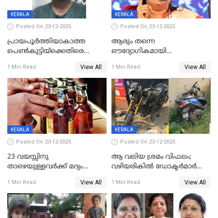
KERALA
KERALA
Posted On 23-12-2025
Posted On 23-12-2025
പ്രായപൂർത്തിയാകാത്ത
ആരും തന്നെ
പെൺകുട്ടിയ്ക്കെതിരെ
ഔദ്യോഗികമായി
ലൈംഗികാതിക്രമം; 36കാരന്
അറിയിച്ചിട്ടില്ല, മേയറെ
View All
View All
1 Min Read
1 Min Read
59 വർഷം തടവും 90,൦൦൦ രൂപ
കണ്ടെത്താൻ ഇന്ന് കോർ
പിഴയും ശിക്ഷ
കമ്മിറ്റി കൂടിയില്ല';
അതൃപ്തിയുമായി ദീപ്തി മേരി
വർഗീസ്
KERALA
KERALA
Posted On 23-12-2025
Posted On 23-12-2025
23 വയസ്സിനു
ആ വലിയ ശ്രമം വിഫലം;
താഴെയുള്ളവർക്ക് മദ്യം
വഴിയരികില്‍ ‌ഡോക്ടര്‍മാര്‍
നൽകിയതിനെതിരെ കർശന
ശസ്ത്രക്രിയ നടത്തിയ ലിനു
View All
View All
1 Min Read
1 Min Read
നടപടി;സ്ഥാപനങ്ങൾക്കെതിരെ
മരണത്തിന് കീഴടങ്ങി
രണ്ട് കേസുകൾ