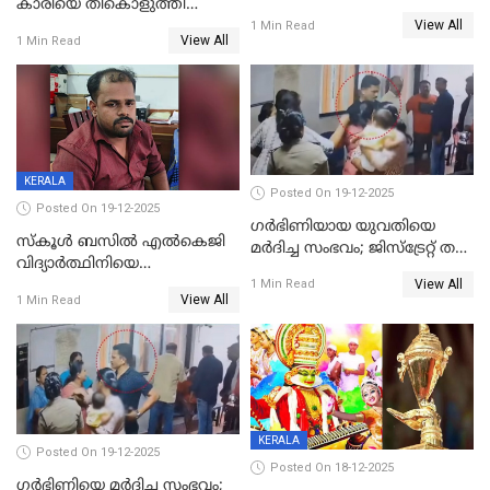
കാരിയെ തീകൊളുത്തി
കൊടും ക്രൂരത; ശരീരത്തിൽ
View All
കൊന്നു;
1 Min Read
നാൽപ്പതിലേറെ
View All
1 Min Read
ക്രൂരകൊലപാതകത്തില്‍
മുറിവുകളെന്ന് പോസ്റ്റ്‌മോർട്ടം
സഹോദരിപുത്രന് ജീവപര്യന്തം
റിപ്പോർട്ട്
KERALA
Posted On 19-12-2025
Posted On 19-12-2025
ഗര്‍ഭിണിയായ യുവതിയെ
സ്കൂൾ ബസിൽ എൽകെജി
മര്‍ദിച്ച സംഭവം; ജിസ്‌ട്രേറ്റ് തല
വിദ്യാര്‍ത്ഥിനിയെ
അന്വേഷണം വേണമെന്ന്
View All
ലൈംഗികമായി ഉപദ്രവിച്ചു;
1 Min Read
യുവതി
View All
1 Min Read
ക്ലീനര്‍ പിടിയിൽ
KERALA
Posted On 19-12-2025
Posted On 18-12-2025
ഗര്‍ഭിണിയെ മർദിച്ച സംഭവം;