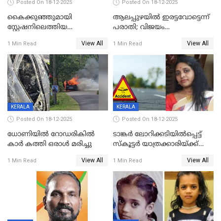
Posted On 18-12-2025
Posted On 18-12-2025
കൈക്കുഞ്ഞുമായി
ആലപ്പുഴയിൽ ഇരട്ടവോട്ടെന്ന്
സ്റ്റേഷനിലെത്തിയ
പരാതി; വിജയം
യുവതിയ്ക്ക് മർദ്ദനം; സിഐ
റദ്ദാക്കണമെന്ന് വലിയമരം
View All
View All
1 Min Read
1 Min Read
കരണത്തടിച്ചു; CC ടിവി
വാർഡിലെ എൽഡിഎഫ്
ദൃശ്യങ്ങൾ പുറത്ത്
സ്ഥാനാർത്ഥി
KERALA
KERALA
Posted On 18-12-2025
Posted On 18-12-2025
ധോണിയിൽ റോഡരികിൽ
ടാങ്കർ ലോറിക്കടിയിൽപ്പെട്ട്
കാർ കത്തി ഒരാൾ മരിച്ചു
സ്കൂട്ടർ യാത്രക്കാരിയ്ക്ക്
ദാരുണാന്ത്യം; അപകടം
View All
View All
1 Min Read
1 Min Read
കണ്ടോത്ത് ദേശീയ പാതയിൽ