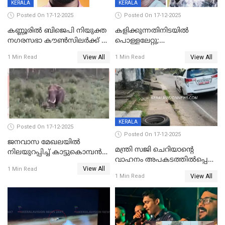
KERALA
KERALA
Posted On 17-12-2025
Posted On 17-12-2025
കണ്ണൂരിൽ ബിജെപി നിയുക്ത
കളിക്കുന്നതിനിടയിൽ
നഗരസഭാ കൗൺസിലർക്ക് 36
പൊള്ളലേറ്റു;
വർഷം തടവുശിക്ഷ
ചികിത്സയിലായിരുന്ന രണ്ടാം
View All
View All
1 Min Read
1 Min Read
ക്ലാസ് വിദ്യാർത്ഥിനി മരിച്ചു
KERALA
Posted On 17-12-2025
Posted On 17-12-2025
ജനവാസ മേഖലയില്‍
മന്ത്രി സജി ചെറിയാന്റെ
നിലയുറപ്പിച്ച് കാട്ടുകൊമ്പന്‍
വാഹനം അപകടത്തിൽപ്പെട്ടു;
പടയപ്പ
View All
മന്ത്രിയും സംഘവും
1 Min Read
View All
1 Min Read
രക്ഷപ്പെട്ടത് തലനാരിടയ്ക്ക്