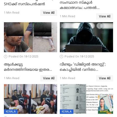
സംസ്ഥാന സ്കൂൾ
SHOക്ക് സസ്പെൻഷൻ
കലോത്സവം: പന്തൽ
View All
കാൽനാട്ടൽ 20 ന്
1 Min Read
View All
1 Min Read
Posted On 18-12-2025
Posted On 18-12-2025
ആൾക്കൂട്ട
വീണ്ടും 'ഡിജിറ്റല്‍ അറസ്റ്റ്';
മർദനത്തിനിരയായ ഇതര
കൊച്ചിയില്‍ വനിതാ
സംസ്ഥാന തൊഴിലാളി മരിച്ചു;
ഡോക്ടര്‍ക്ക് നഷ്ടമായത് 6.38
View All
View All
1 Min Read
1 Min Read
നടുക്കുന്ന സംഭവം
കോടി രൂപ
വാളയാറിൽ
KERALA
KERALA