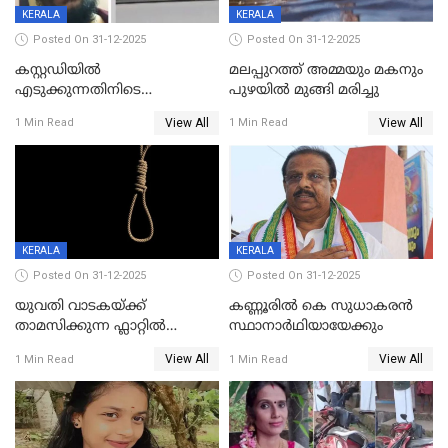
KERALA
KERALA
Posted On 31-12-2025
Posted On 31-12-2025
കസ്റ്റഡിയിൽ
മലപ്പുറത്ത് അമ്മയും മകനും
എടുക്കുന്നതിനിടെ
പുഴയിൽ മുങ്ങി മരിച്ചു
വിലങ്ങുമായി രക്ഷപ്പെട്ട
View All
View All
1 Min Read
1 Min Read
വധശ്രമക്കേസ് പ്രതി പിടിയിൽ
KERALA
KERALA
Posted On 31-12-2025
Posted On 31-12-2025
യുവതി വാടകയ്ക്ക്
കണ്ണൂരിൽ കെ സുധാകരൻ
താമസിക്കുന്ന ഫ്ലാറ്റില്‍
സ്ഥാനാർഥിയായേക്കും
തൂങ്ങിമരിച്ച നിലയില്‍;
View All
View All
1 Min Read
1 Min Read
സംഭവം കൈതപ്പൊയിലില്‍