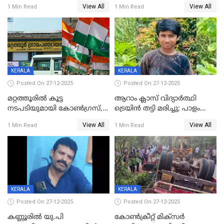
കൗണ്‍സിലറുടെ
കൊലപാതകം: അമ്മയും
View All
View All
1 Min Read
1 Min Read
മാനസികപീഡനമെന്ന് കുറിപ്പ്
സുഹൃത്തും പൊലീസ്
കസ്റ്റഡിയിൽ
KERALA
KERALA
Posted On 27-12-2025
Posted On 27-12-2025
മറ്റത്തൂരിൽ കൂട്ട
ആറാം ക്ലാസ് വിദ്യാർത്ഥി
നടപടിയുമായി കോണ്‍ഗ്രസ്,
ട്രെയിൻ തട്ടി മരിച്ചു; പാളം
ബിജെപി പാളയത്തിലെത്തിയ
മുറിച്ചുകടക്കുന്നതിനിടെ
View All
View All
1 Min Read
1 Min Read
എട്ട് പേര്‍ ഉള്‍പ്പെടെ
അപകടം മലപ്പുറത്ത്
പത്തുപേരെ പുറത്താക്കി,
ചൊവ്വന്നൂരിലും നടപടി
KERALA
KERALA
Posted On 27-12-2025
Posted On 27-12-2025
കണ്ണൂരിൽ യു.പി
കോണ്‍ക്രീറ്റ് മിക്‌സര്‍