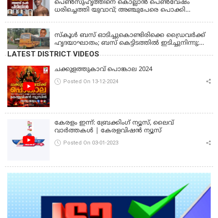
പെണ്‍സുഹൃത്തിനെ കൊല്ലാന്‍ പെണ്‍വേഷം
ധരിച്ചെത്തി യുവാവ്; അഞ്ചുപേരെ പൊക്കി
പൊലീസ്
KERALA
സ്കൂൾ ബസ് ഓടിച്ചുകൊണ്ടിരിക്കെ ഡ്രൈവർക്ക്
ഹൃദയാഘാതം; ബസ് കെട്ടിടത്തിൽ ഇടിച്ചുനിന്നു;
ഡ്രൈവർ മരിച്ചു, രണ്ട് കുട്ടികൾക്ക് പരിക്ക്
LATEST DISTRICT VIDEOS
ചക്കുളത്തുകാവ് പൊങ്കാല 2024
Posted On 13-12-2024
കേരളം ഇന്ന്: ബ്രേക്കിംഗ് ന്യൂസ്, ലൈവ്
വാർത്തകൾ | കേരളവിഷൻ ന്യൂസ്
Posted On 03-01-2023