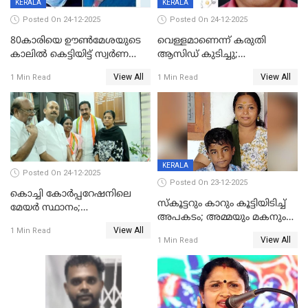
KERALA
KERALA
Posted On 24-12-2025
Posted On 24-12-2025
80കാരിയെ ഊൺമേശയുടെ
വെള്ളമാണെന്ന് കരുതി
കാലിൽ കെട്ടിയിട്ട് സ്വർണവും
ആസിഡ് കുടിച്ചു;
പണവും കവർന്നു;
ചികിത്സയിലിരുന്ന ആള്‍
View All
View All
1 Min Read
1 Min Read
കൊച്ചുമകനും സുഹൃത്തും
മരിച്ചു
അറസ്റ്റിൽ
KERALA
Posted On 24-12-2025
Posted On 23-12-2025
കൊച്ചി കോര്‍പ്പറേഷനിലെ
സ്കൂട്ടറും കാറും കൂട്ടിയിടിച്ച്
മേയര്‍ സ്ഥാനം;
അപകടം; അമ്മയും മകനും
കോണ്‍ഗ്രസില്‍ അതൃപതി
View All
മരിച്ചു, മറ്റൊരു മകൻ
1 Min Read
രൂക്ഷം
View All
1 Min Read
ഗുരുതരാവസ്ഥയിൽ