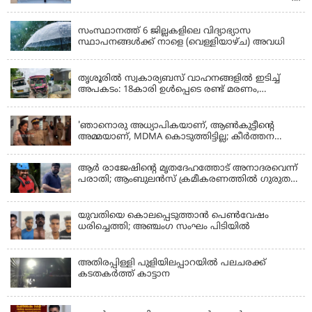
KERALA
സംസ്ഥാനത്ത് 6 ജില്ലകളിലെ വിദ്യാഭ്യാസ
സ്ഥാപനങ്ങൾക്ക് നാളെ (വെള്ളിയാഴ്ച) അവധി
KERALA
തൃശൂരിൽ സ്വകാര്യബസ് വാഹനങ്ങളില്‍ ഇടിച്ച്
അപകടം: 18കാരി ഉൾപ്പെടെ രണ്ട് മരണം,
പത്തോളം പേർക്ക് പരിക്ക്
KERALA
'ഞാനൊരു അധ്യാപികയാണ്, ആണ്‍കുട്ടീന്റെ
അമ്മയാണ്‌, MDMA കൊടുത്തിട്ടില്ല; കീർത്തന
മാധ്യമങ്ങളോട്; പൊലീസ് കസ്റ്റഡിയിൽ വിട്ട്
കോടതി, ജാമ്യാപേക്ഷ തള്ളി
ആര്‍ രാജേഷിന്റെ മൃതദേഹത്തോട് അനാദരവെന്ന്
പരാതി; ആംബുലന്‍സ് ക്രമീകരണത്തില്‍ ഗുരുതര
വീഴ്ച; മൃതദേഹം ചാവക്കാട് വരെ എത്തിച്ചത്
ഫ്രീസര്‍ സംവിധാനം ഇല്ലാതെയെന്നും ആരോപണം
യുവതിയെ കൊലപ്പെടുത്താൻ പെൺവേഷം
ധരിച്ചെത്തി; അഞ്ചംഗ സംഘം പിടിയിൽ
അതിരപ്പിള്ളി പുളിയിലപ്പാറയിൽ പലചരക്ക്
കടതകർത്ത് കാട്ടാന
KERALA