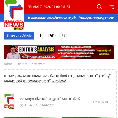
FRI AUG 7, 2026 01:00 PM IST
കനത്തമഴ സാധ്യതയെ തുടർന്ന് കോട്ടയം,ആലപ്പുഴ,വയനാട്
Share this Article
Home
District
Kottayam
കോട്ടയം മനോരമ ജംഗ്ഷനില്‍ സ്വകാര്യ ബസ് ഇടിച്ച്
ബൈക്ക് യാത്രക്കാരന് പരിക്ക്
കേരളവിഷൻ ന്യൂസ് ഡെസ്‌ക്
1 Min Read
Posted On 17-09-2024