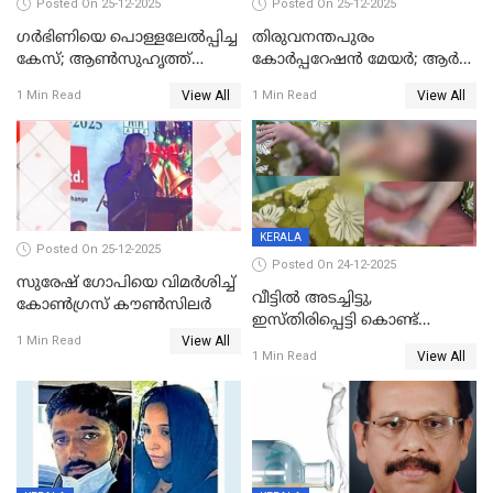
Posted On 25-12-2025
Posted On 25-12-2025
ഗര്‍ഭിണിയെ പൊള്ളലേല്‍പ്പിച്ച
തിരുവനന്തപുരം
കേസ്; ആണ്‍സുഹൃത്ത്
കോര്‍പ്പറേഷന്‍ മേയർ; ആര്‍
പിടിയില്‍
ശ്രീലേഖയ്ക്ക് മുൻതൂക്കം
View All
View All
1 Min Read
1 Min Read
KERALA
Posted On 25-12-2025
Posted On 24-12-2025
സുരേഷ് ഗോപിയെ വിമര്‍ശിച്ച്
വീട്ടിൽ അടച്ചിട്ടു,
കോണ്‍ഗ്രസ് കൗണ്‍സിലര്‍
ഇസ്തിരിപ്പെട്ടി കൊണ്ട്
View All
പൊള്ളിച്ചു; 8 മാസം
1 Min Read
View All
1 Min Read
ഗർഭിണിയായ യുവതിക്ക് ക്രൂര
മർദനം