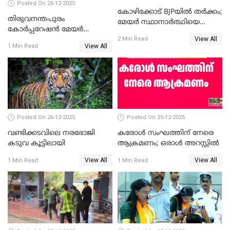
Posted On 26-12-2025
കോഴിക്കോട് BJPയിൽ തർക്കം;
തിരുവനന്തപുരം
മേയർ സ്ഥാനാർത്ഥിയെ
കോര്‍പ്പറേഷന്‍ മേയര്‍
പരസ്യമായി പ്രഖ്യാപിച്ചില്ല
View All
തെരഞ്ഞെടുപ്പ്; സിപിഐഎം
2 Min Read
View All
1 Min Read
ഹൈക്കോടതിയിലേക്ക്;
സത്യപ്രതിജ്ഞ ചടങ്ങില്‍
ചട്ടലംഘനമെന്ന് പാർട്ടി
Posted On 26-12-2025
Posted On 25-12-2025
വണ്ടിക്കടവിലെ നരഭോജി
കരോള്‍ സംഘത്തിന് നേരെ
കടുവ കൂട്ടിലായി
ആക്രമണം; ഒരാള്‍ അറസ്റ്റില്‍
View All
View All
1 Min Read
1 Min Read