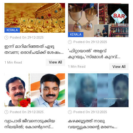
യുവാവ് ട്രെയിന്‍ തട്ടി മരിച്ചു
കളിക്കുന്നതിനിടെ
KERALA
KERALA
Posted On 29-12-2025
Posted On 29-12-2025
ഇന്ന് മാറിമറിഞ്ഞത് ഏഴു
'ഫിറ്റായാൽ' അളവ്
തവണ; ഒരാഴ്ചയ്ക്ക് ശേഷം
കുറയും,'സ്‌മോൾ കുറവ്
സ്വർണവിലയിൽ ഇടിവ്
View All
പിടികൂടി; ബാറിന് 25,000 രൂപ
1 Min Read
View All
1 Min Read
പിഴ
Posted On 29-12-2025
Posted On 29-12-2025
വ്യാപാരി ജീവനൊടുക്കിയ
കഴക്കൂട്ടത്ത് നാലു
നിലയില്‍; കോണ്‍ഗ്രസ്
വയസ്സുകാരന്റെ മരണം