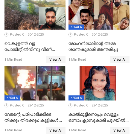
KERALA
Posted On 30-12-2025
Posted On 30-12-2025
വെങ്കുളത്ത് വ്യൂ
മോഹന്‍ലാലിന്‍റെ അമ്മ
പോയിന്റിൽനിന്നു വീണ്
ശാന്തകുമാരി അന്തരിച്ചു
യുവാവ് മരിച്ചു
View All
View All
1 Min Read
1 Min Read
KERALA
KERALA
Posted On 29-12-2025
Posted On 29-12-2025
വേടന്റെ പരിപാടിക്കിടെ
കാൽമുട്ടിനൊപ്പം വെള്ളം,
തിക്കും തിരക്കും; കുട്ടികള്‍
ഒന്നാം ക്ലാസുകാരി പുഴയിൽ
ഉള്‍പ്പെടെ നിരവധി പേര്‍ക്ക്
മുങ്ങി മരിച്ചു; ദാരുണ സംഭവം
View All
View All
1 Min Read
1 Min Read
പരിക്ക്; പാളം മറികടന്ന
കുട്ടികൾക്കൊപ്പം