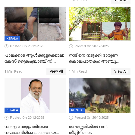
View All
1 Min Read
മുഖ്യാതിഥിയായി
ക്രൈംബ്രാഞ്ച്
മോഹൻലാൽ
KERALA
Posted On 20-12-2025
Posted On 20-12-2025
പാലക്കാട് ആൾക്കൂട്ടക്കൊല;
നാടിനെ നടുക്കി ദാരുണ
കേസ് ക്രൈംബ്രാഞ്ചിന്;
കൊലപാതകം; അഞ്ചു
DYSPയുടെ നേതൃത്വത്തിൽ
വയസ്സുകാരനെ 'അമ്മ
View All
View All
1 Min Read
1 Min Read
അന്വേഷിക്കും
കഴുത്തുഞെരിച്ച് കൊന്നു
KERALA
KERALA
Posted On 20-12-2025
Posted On 20-12-2025
നാളെ സത്യപ്രതിജ്ഞ
തലശ്ശേരിയിൽ വൻ
നടക്കാനിരിക്കെ പഞ്ചായത്ത്
തീപ്പിടിത്തം