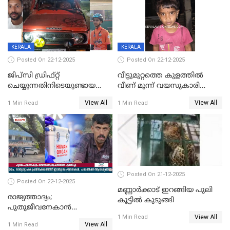
KERALA
KERALA
Posted On 22-12-2025
Posted On 22-12-2025
ജിപ്സി ഡ്രിഫ്റ്റ്
വീട്ടുമുറ്റത്തെ കുളത്തിൽ
ചെയ്യുന്നതിനിടെയുണ്ടായ
വീണ് മൂന്ന് വയസുകാരി
അപകടം; 14 വയസുകാരന്
മരിച്ചു
View All
View All
1 Min Read
1 Min Read
ദാരുണാന്ത്യം; ജീപ്സി
ഓടിച്ചയാൾ അറസ്റ്റിൽ.
Posted On 21-12-2025
Posted On 22-12-2025
മണ്ണാർക്കാട് ഇറങ്ങിയ പുലി
രാജ്യത്താദ്യം;
കൂട്ടിൽ കുടുങ്ങി
പുതുജീവനേകാൻ
View All
ഷിബുവിന്റെ ഹൃദയം
1 Min Read
View All
1 Min Read
എറണാകുളം സർക്കാർ