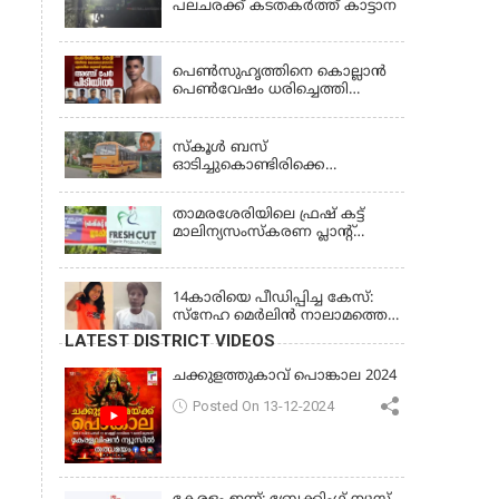
പലചരക്ക് കടതകർത്ത് കാട്ടാന
KERALA
പെണ്‍സുഹൃത്തിനെ കൊല്ലാന്‍
പെണ്‍വേഷം ധരിച്ചെത്തി
യുവാവ്; അഞ്ചുപേരെ പൊക്കി
KERALA
പൊലീസ്
സ്കൂൾ ബസ്
ഓടിച്ചുകൊണ്ടിരിക്കെ
ഡ്രൈവർക്ക് ഹൃദയാഘാതം;
ബസ് കെട്ടിടത്തിൽ ഇടിച്ചുനിന്നു;
താമരശേരിയിലെ ഫ്രഷ് കട്ട്
ഡ്രൈവർ മരിച്ചു, രണ്ട്
മാലിന്യസംസ്കരണ പ്ലാന്റ്
കുട്ടികൾക്ക് പരിക്ക്
അടച്ചുപൂട്ടാൻ ഉത്തരവ്
KERALA
14കാരിയെ പീഡിപ്പിച്ച കേസ്:
സ്നേഹ മെർലിൻ നാലാമത്തെ
പോക്‌സോ കേസിൽ
LATEST DISTRICT VIDEOS
അറസ്റ്റിലായി
ചക്കുളത്തുകാവ് പൊങ്കാല 2024
Posted On 13-12-2024