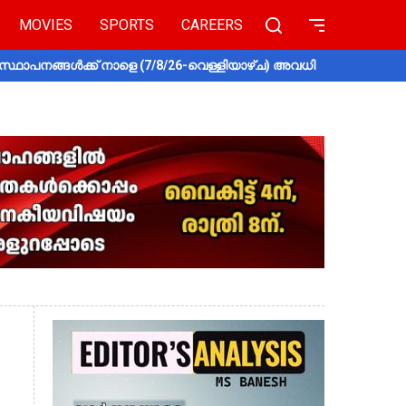
MOVIES
SPORTS
CAREERS
സ്ഥാപനങ്ങൾക്ക് നാളെ (7/8/26-വെള്ളിയാഴ്ച) അവധി
തൃശൂരിൽ