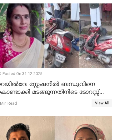
Posted On 31-12-2025
റെയിൽവേ സ്റ്റേഷനിൽ ബന്ധുവിനെ
ൊണ്ടാക്കി മടങ്ങുന്നതിനിടെ ടോറസ്സ്
ോറി സ്കൂട്ടറിൽ ഇടിച്ചു : യുവതിക്ക്
 Min Read
View All
ാരുണാന്ത്യം