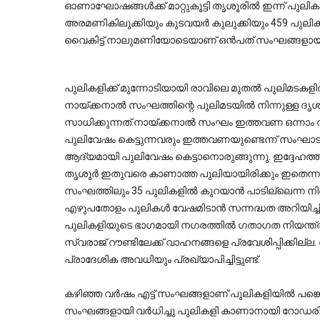
ഓണാഘോഷങ്ങൾക്ക് മാറ്റുകൂട്ടി തൃശൂരിൽ ഇന്ന് പുലിക
അരമണികിലുക്കിയും കുടവയർ കുലുക്കിയും 459 പുലിക
വൈകിട്ട് നാലുമണിയോടെയാണ് ഒൻപത് സംഘങ്ങളായി പു
പുലികളിക്ക് മുന്നോടിയായി രാവിലെ മുതൽ പുലിമടകളിൽ
നായ്ക്കനാൽ സംഘത്തിന്റെ പുലിമടയിൽ നിന്നുള്ള 
സാധിക്കുന്നത്.നായ്ക്കനാൽ സംഘം ഇത്തവണ ഒന്നാം സ
പുലിവേഷം കെട്ടുന്നവരും ഇത്തവണയുണ്ടെന്ന് സംഘാട
ആദ്യമായി പുലിവേഷം കെട്ടാനൊരുങ്ങുന്നു. ഇദ്ദേഹത്
തൃശൂർ ഇതുവരെ കാണാത്ത പുലിയായിരിക്കും ഇതെന്
സംഘത്തിലും 35 പുലികളിൽ കുറയാൻ പാടില്ലെന്ന നി
എഴുപതോളം പുലികൾ വേഷമിടാൻ സന്നദ്ധത അറിയിച്ചിട്ടു
പുലികളിയുടെ ഭാഗമായി നഗരത്തിൽ ഗതാഗത നിയന്ത്രണം ഏർ
സ്വരാജ് റൗണ്ടിലേക്ക് വാഹനങ്ങളെ പ്രവേശിപ്പിക്കില്ല.
പ്രാദേശിക അവധിയും പ്രഖ്യാപിച്ചിട്ടുണ്ട്. 
കഴിഞ്ഞ വർഷം എട്ട് സംഘങ്ങളാണ് പുലികളിയിൽ പങ്ക
സംഘങ്ങളായി വർധിച്ചു.പുലികളി കാണാനായി റോഡരിക