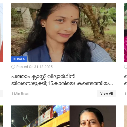
KERALA
Posted On 31-12-2025
പത്താം ക്ലാസ്സ് വിദ്യാര്‍ഥിനി
ജീവനൊടുക്കി;15കാരിയെ കണ്ടെത്തിയത്
ക
കിടപ്പുമുറിയില്‍ തൂങ്ങി മരിച്ച നിലയിൽ
ല
1 Min Read
1
View All
ദ