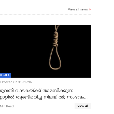
View all news
KERALA
Posted On 31-12-2025
യുവതി വാടകയ്ക്ക് താമസിക്കുന്ന
്ലാറ്റില്‍ തൂങ്ങിമരിച്ച നിലയില്‍; സംഭവം
കൈതപ്പൊയിലില്‍
 Min Read
View All