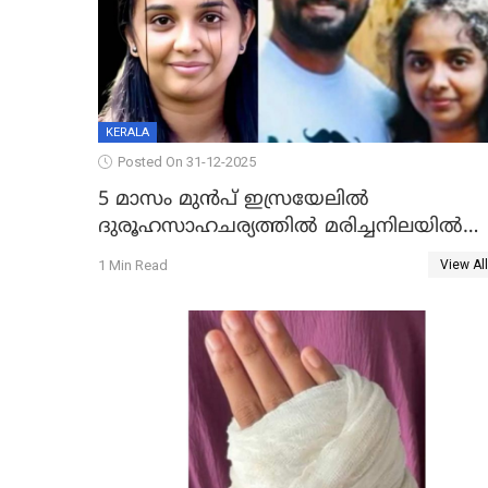
KERALA
Posted On 31-12-2025
5 മാസം മുൻപ് ഇസ്രയേലിൽ
ദുരൂഹസാഹചര്യത്തിൽ മരിച്ചനിലയിൽ
കണ്ടെത്തിയ മലയാളി യുവാവിന്റെ
1 Min Read
View All
ഭാര്യയും മരിച്ചു