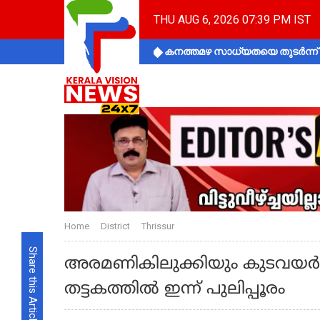
THU AUG 6, 2026 07:39 PM IST
കനത്തമഴ സാധ്യതയെ തുടർന്ന് ക
Home
District
Thrissur
Share this Article
അരമണികിലുക്കിയും കുടവയർ ക
തട്ടകത്തിൽ ഇന്ന് പുലിപ്പൂരം