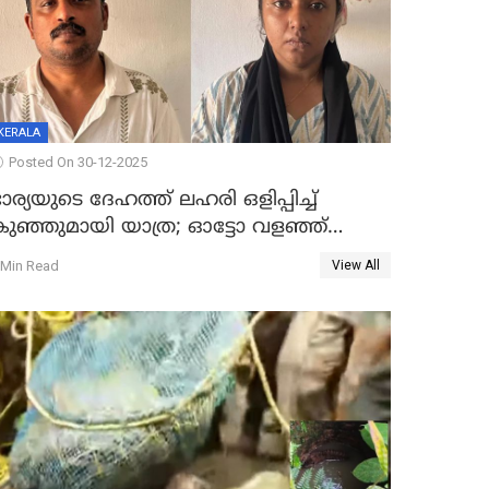
KERALA
Posted On 30-12-2025
ാര്യയുടെ ദേഹത്ത് ലഹരി ഒളിപ്പിച്ച്
കുഞ്ഞുമായി യാത്ര; ഓട്ടോ വളഞ്ഞ്
ദമ്പതികളെ പിടികൂടി പൊലീസ്
 Min Read
View All