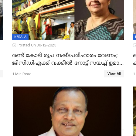
KERALA
Posted On 30-12-2025
രണ്ട് കോടി രൂപ നഷ്ടപരിഹാരം വേണം;
ഭ
ജിസിഡിഎക്ക് വക്കീൽ നോട്ടീസയച്ച് ഉമാ
തോമസ്
1 Min Read
1
View All