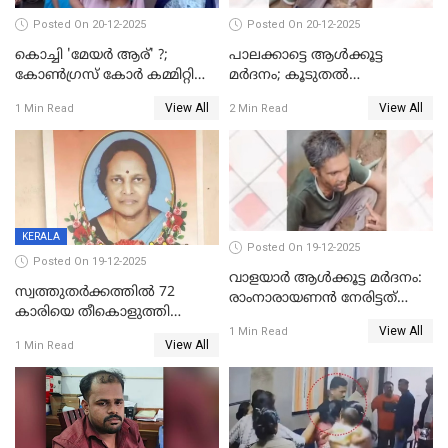
Posted On 20-12-2025
Posted On 20-12-2025
കൊച്ചി 'മേയർ ആര്' ?;
പാലക്കാട്ടെ ആള്‍ക്കൂട്ട
കോണ്‍ഗ്രസ് കോര്‍ കമ്മിറ്റി
മര്‍ദനം; കൂടുതല്‍
യോഗം ചൊവ്വാഴ്ച
അറസ്റ്റുണ്ടാവും, മര്‍ദിച്ചത് 15
View All
View All
1 Min Read
2 Min Read
അംഗ സംഘമെന്ന് വിവരം
KERALA
Posted On 19-12-2025
Posted On 19-12-2025
വാളയാർ ആൾക്കൂട്ട മർദനം:
സ്വത്തുതര്‍ക്കത്തില്‍ 72
രാംനാരായണൻ നേരിട്ടത്
കാരിയെ തീകൊളുത്തി
കൊടും ക്രൂരത; ശരീരത്തിൽ
View All
കൊന്നു;
1 Min Read
നാൽപ്പതിലേറെ
View All
1 Min Read
ക്രൂരകൊലപാതകത്തില്‍
മുറിവുകളെന്ന് പോസ്റ്റ്‌മോർട്ടം
സഹോദരിപുത്രന് ജീവപര്യന്തം
റിപ്പോർട്ട്