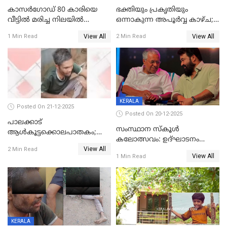
കാസർഗോഡ് 80 കാരിയെ
ഭക്തിയും പ്രകൃതിയും
വീട്ടിൽ മരിച്ച നിലയിൽ
ഒന്നാകുന്ന അപൂര്‍വ്വ കാഴ്ച;
കണ്ടെത്തി
ഭക്തർക്ക്
View All
View All
1 Min Read
2 Min Read
കാഴ്ചാനുഭവമൊരുക്കി
ശബരീ നന്ദനം
KERALA
Posted On 21-12-2025
Posted On 20-12-2025
പാലക്കാട്‌
സംസ്ഥാന സ്കൂൾ
ആൾകൂട്ടക്കൊലപാതകം;
കലോത്സവം: ഉദ്ഘാടനം
അന്വേഷണം
View All
മുഖ്യമന്ത്രി, സമാപനത്തിൽ
2 Min Read
ഊർജ്ജിതമാക്കിമാക്കി
View All
1 Min Read
മുഖ്യാതിഥിയായി
ക്രൈംബ്രാഞ്ച്
മോഹൻലാൽ
KERALA