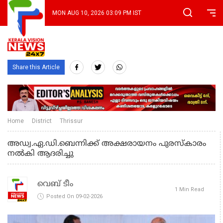
MON AUG 10, 2026 03:09 PM IST
Share this Article
Home
District
Thrissur
അഡ്വ.ഏ.ഡി.ബെന്നിക്ക്‌ അക്ഷരായനം പുരസ്കാരം
നൽകി ആദരിച്ചു
വെബ് ടീം
1 Min Read
Posted On 09-02-2026