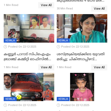
കുടുംബത്തിലെ 4 പേർ മരിച്ച
View All
നിലയിൽ
1 Min Read
View All
30 Min Read
KERALA
KERALA
Posted On 22-12-2025
Posted On 22-12-2025
കണ്ണൂർ പാറാട് സിപിഐഎം
ശസ്ത്രക്രിയയ്‌ക്കിടെ യുവതി
ബ്രാഞ്ച് കമ്മിറ്റി ഓഫിസിൽ
മരിച്ചു; ചികിത്സാപ്പിഴവ്
തീയിട്ടു; നേതാക്കളുടെ
ആരോപിച്ച് ബന്ധുക്കൾ;
View All
View All
1 Min Read
1 Min Read
ചിത്രങ്ങളടക്കം കത്തിയ
സംഭവം മാവേലിക്കരയിൽ
നിലയിൽ
KERALA
KERALA
Posted On 22-12-2025
Posted On 22-12-2025