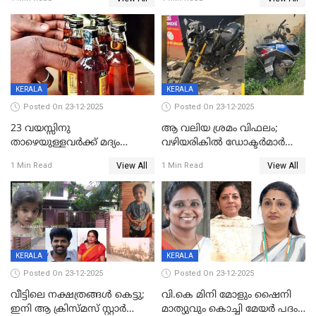
59 വർഷം തടവും 90,൦൦൦ രൂപ
കണ്ടെത്താൻ ഇന്ന് കോർ
പിഴയും ശിക്ഷ
കമ്മിറ്റി കൂടിയില്ല';
അതൃപ്തിയുമായി ദീപ്തി മേരി
വർഗീസ്
KERALA
KERALA
Posted On 23-12-2025
Posted On 23-12-2025
23 വയസ്സിനു
ആ വലിയ ശ്രമം വിഫലം;
താഴെയുള്ളവർക്ക് മദ്യം
വഴിയരികില്‍ ‌ഡോക്ടര്‍മാര്‍
നൽകിയതിനെതിരെ കർശന
ശസ്ത്രക്രിയ നടത്തിയ ലിനു
View All
View All
1 Min Read
1 Min Read
നടപടി;സ്ഥാപനങ്ങൾക്കെതിരെ
മരണത്തിന് കീഴടങ്ങി
രണ്ട് കേസുകൾ
KERALA
KERALA
Posted On 23-12-2025
Posted On 23-12-2025
വീട്ടിലെ നക്ഷത്രങ്ങൾ കെട്ടു;
വി.കെ മിനി മോളും ഷൈനി
ഇനി ആ ക്രിസ്മസ് സ്റ്റാർ
മാത്യുവും കൊച്ചി മേയർ പദം