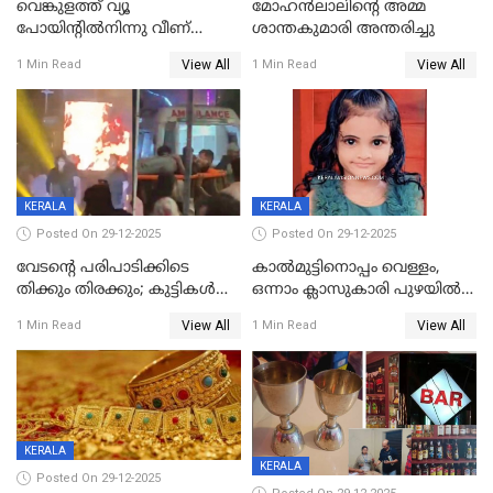
വെങ്കുളത്ത് വ്യൂ
മോഹന്‍ലാലിന്‍റെ അമ്മ
പോയിന്റിൽനിന്നു വീണ്
ശാന്തകുമാരി അന്തരിച്ചു
യുവാവ് മരിച്ചു
View All
View All
1 Min Read
1 Min Read
KERALA
KERALA
Posted On 29-12-2025
Posted On 29-12-2025
വേടന്റെ പരിപാടിക്കിടെ
കാൽമുട്ടിനൊപ്പം വെള്ളം,
തിക്കും തിരക്കും; കുട്ടികള്‍
ഒന്നാം ക്ലാസുകാരി പുഴയിൽ
ഉള്‍പ്പെടെ നിരവധി പേര്‍ക്ക്
മുങ്ങി മരിച്ചു; ദാരുണ സംഭവം
View All
View All
1 Min Read
1 Min Read
പരിക്ക്; പാളം മറികടന്ന
കുട്ടികൾക്കൊപ്പം
യുവാവ് ട്രെയിന്‍ തട്ടി മരിച്ചു
കളിക്കുന്നതിനിടെ
KERALA
KERALA
Posted On 29-12-2025