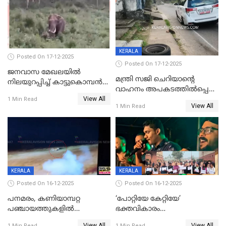
KERALA
Posted On 17-12-2025
Posted On 17-12-2025
ജനവാസ മേഖലയില്‍
മന്ത്രി സജി ചെറിയാന്റെ
നിലയുറപ്പിച്ച് കാട്ടുകൊമ്പന്‍
വാഹനം അപകടത്തിൽപ്പെട്ടു;
പടയപ്പ
View All
മന്ത്രിയും സംഘവും
1 Min Read
View All
1 Min Read
രക്ഷപ്പെട്ടത് തലനാരിടയ്ക്ക്
KERALA
KERALA
Posted On 16-12-2025
Posted On 16-12-2025
പനമരം, കണിയാമ്പറ്റ
‘പോറ്റിയേ കേറ്റിയേ’
പഞ്ചായത്തുകളിൽ
ഭക്തവികാരം
ബുധനാഴ്ച വിദ്യാഭ്യാസ
വ്രണപ്പെടുത്തിയെന്നു
View All
View All
1 Min Read
1 Min Read