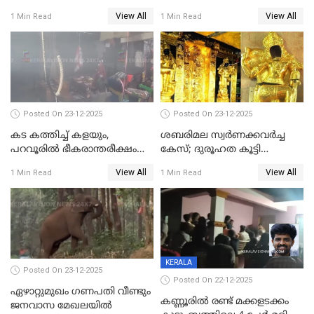
മാത്രം; പൈതങ്ങൾക്ക്
പങ്കിടും; ദീപ്തി മേരി വർഗീസ്
View All
View All
1 Min Read
1 Min Read
വേണ്ടിയുള്ള
മേയറാകില്ല
പിടിവലിക്കിടയിൽ
അപ്പൂപ്പനെതിരെ പോക്സോ
കേസ് ഒടുവിൽ 4 ജീവനുകൾ
പൊലിഞ്ഞു
Posted On 23-12-2025
Posted On 23-12-2025
കട കത്തിച്ച് കളയും,
ശബരിമല സ്വര്‍ണക്കവര്‍ച്ച
പറവൂരില്‍ ഭീകരാന്തരീക്ഷം
കേസ്; ദുരൂഹത കൂട്ടി
സൃഷ്ടിച്ച് കുട്ടി ലഹരിസംഘം
വിദേശവ്യവസായിയുടെ മൊഴി
View All
View All
1 Min Read
1 Min Read
KERALA
Posted On 23-12-2025
Posted On 22-12-2025
ഏഴാറ്റുമുഖം ഗണപതി വീണ്ടും
കണ്ണൂരിൽ രണ്ട് മക്കളടക്കം
ജനവാസ മേഖലയിൽ