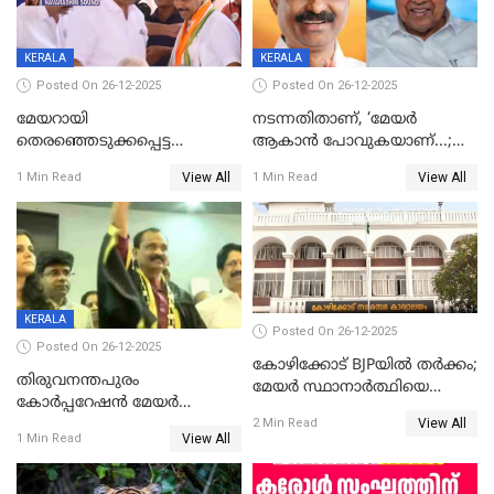
KERALA
KERALA
Posted On 26-12-2025
Posted On 26-12-2025
മേയറായി
നടന്നതിതാണ്, ‘മേയർ
തെരഞ്ഞെടുക്കപ്പെട്ട
ആകാൻ പോവുകയാണ്...;
ശേഷമുള്ള പി ഇന്ദിരയുടെ
ആവട്ടെ, അഭിനന്ദനങ്ങൾ’;
View All
View All
1 Min Read
1 Min Read
ആദ്യ വോട്ട് അസാധു; കണ്ണൂർ
മുഖ്യമന്ത്രിയുടെ ഓഫീസ്
ഡെപ്യൂട്ടി മേയർ സ്ഥാനത്ത്
തന്നെ വിശദീകരിയ്ക്കുന്നു;
താഹിറിന് വിജയം
സത്യമിതാണ്
KERALA
Posted On 26-12-2025
Posted On 26-12-2025
കോഴിക്കോട് BJPയിൽ തർക്കം;
തിരുവനന്തപുരം
മേയർ സ്ഥാനാർത്ഥിയെ
കോര്‍പ്പറേഷന്‍ മേയര്‍
പരസ്യമായി പ്രഖ്യാപിച്ചില്ല
View All
തെരഞ്ഞെടുപ്പ്; സിപിഐഎം
2 Min Read
View All
1 Min Read
ഹൈക്കോടതിയിലേക്ക്;
സത്യപ്രതിജ്ഞ ചടങ്ങില്‍
ചട്ടലംഘനമെന്ന് പാർട്ടി