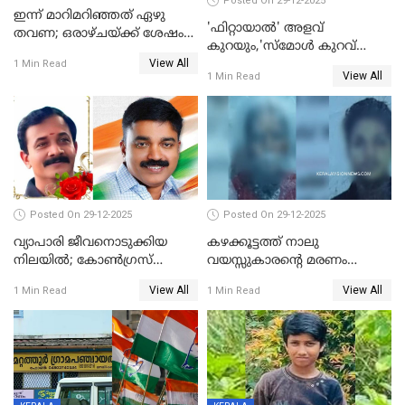
Posted On 29-12-2025
ഇന്ന് മാറിമറിഞ്ഞത് ഏഴു
'ഫിറ്റായാൽ' അളവ്
തവണ; ഒരാഴ്ചയ്ക്ക് ശേഷം
കുറയും,'സ്‌മോൾ കുറവ്
സ്വർണവിലയിൽ ഇടിവ്
View All
പിടികൂടി; ബാറിന് 25,000 രൂപ
1 Min Read
View All
1 Min Read
പിഴ
Posted On 29-12-2025
Posted On 29-12-2025
വ്യാപാരി ജീവനൊടുക്കിയ
കഴക്കൂട്ടത്ത് നാലു
നിലയില്‍; കോണ്‍ഗ്രസ്
വയസ്സുകാരന്റെ മരണം
കൗണ്‍സിലറുടെ
കൊലപാതകം: അമ്മയും
View All
View All
1 Min Read
1 Min Read
മാനസികപീഡനമെന്ന് കുറിപ്പ്
സുഹൃത്തും പൊലീസ്
കസ്റ്റഡിയിൽ