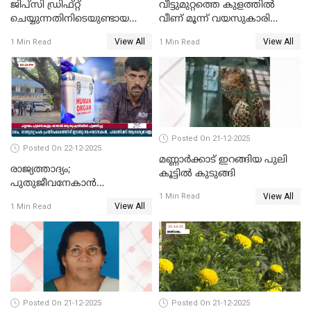
ജിപ്സി ഡ്രിഫ്റ്റ്
വീട്ടുമുറ്റത്തെ കുളത്തിൽ
ചെയ്യുന്നതിനിടെയുണ്ടായ
വീണ് മൂന്ന് വയസുകാരി
അപകടം; 14 വയസുകാരന്
മരിച്ചു
View All
View All
1 Min Read
1 Min Read
ദാരുണാന്ത്യം; ജീപ്സി
ഓടിച്ചയാൾ അറസ്റ്റിൽ.
Posted On 21-12-2025
Posted On 22-12-2025
മണ്ണാർക്കാട് ഇറങ്ങിയ പുലി
രാജ്യത്താദ്യം;
കൂട്ടിൽ കുടുങ്ങി
പുതുജീവനേകാൻ
View All
ഷിബുവിന്റെ ഹൃദയം
1 Min Read
View All
1 Min Read
എറണാകുളം സർക്കാർ
ജനറൽ
ആശുപത്രിയിലെത്തിച്ചു
Posted On 21-12-2025
Posted On 21-12-2025