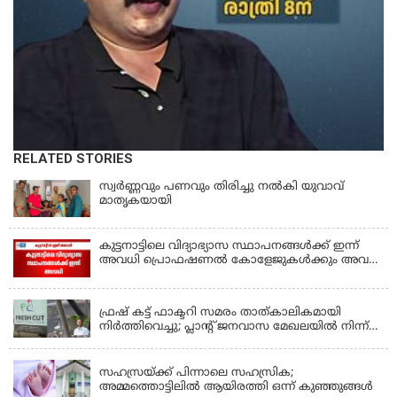
RELATED STORIES
സ്വർണ്ണവും പണവും തിരിച്ചു നൽകി യുവാവ്
മാതൃകയായി
കുട്ടനാട്ടിലെ വിദ്യാഭ്യാസ സ്ഥാപനങ്ങൾക്ക് ഇന്ന്
അവധി പ്രൊഫഷണൽ കോളേജുകൾക്കും അവധി
ബാധകം
KERALA
ഫ്രഷ് കട്ട് ഫാക്ടറി സമരം താത്കാലികമായി
നിർത്തിവെച്ചു; പ്ലാൻ്റ് ജനവാസ മേഖലയിൽ നിന്ന്
മാറ്റാൻ കമ്പനി സന്നദ്ധത അറിയിച്ചതായി പി.കെ
KERALA
ഫിറോസ് എംഎൽഎ
സഹസ്രയ്ക്ക് പിന്നാലെ സഹസ്രിക;
അമ്മത്തൊട്ടിലില്‍ ആയിരത്തി ഒന്ന് കുഞ്ഞുങ്ങള്‍