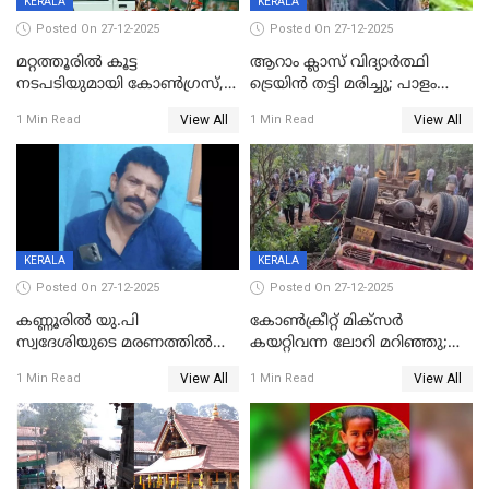
KERALA
KERALA
Posted On 27-12-2025
Posted On 27-12-2025
മറ്റത്തൂരിൽ കൂട്ട
ആറാം ക്ലാസ് വിദ്യാർത്ഥി
നടപടിയുമായി കോണ്‍ഗ്രസ്,
ട്രെയിൻ തട്ടി മരിച്ചു; പാളം
ബിജെപി പാളയത്തിലെത്തിയ
മുറിച്ചുകടക്കുന്നതിനിടെ
View All
View All
1 Min Read
1 Min Read
എട്ട് പേര്‍ ഉള്‍പ്പെടെ
അപകടം മലപ്പുറത്ത്
പത്തുപേരെ പുറത്താക്കി,
ചൊവ്വന്നൂരിലും നടപടി
KERALA
KERALA
Posted On 27-12-2025
Posted On 27-12-2025
കണ്ണൂരിൽ യു.പി
കോണ്‍ക്രീറ്റ് മിക്‌സര്‍
സ്വദേശിയുടെ മരണത്തിൽ
കയറ്റിവന്ന ലോറി മറിഞ്ഞു;
അഞ്ചംഗ സംഘത്തിനെതിരെ
രണ്ടുപേര്‍ക്ക് ദാരുണാന്ത്യം;
View All
View All
1 Min Read
1 Min Read
കേസ്; തർക്കമുണ്ടായത്
അപകടം കണ്ണൂരിൽ
ഫേഷ്യലിന് 300 രൂപ
ആവശ്യപ്പെട്ടതിനെച്ചൊല്ലി