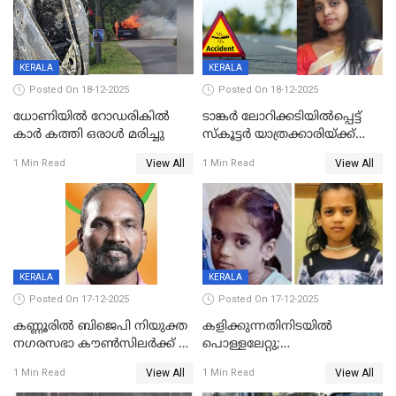
KERALA
KERALA
Posted On 18-12-2025
Posted On 18-12-2025
ധോണിയിൽ റോഡരികിൽ
ടാങ്കർ ലോറിക്കടിയിൽപ്പെട്ട്
കാർ കത്തി ഒരാൾ മരിച്ചു
സ്കൂട്ടർ യാത്രക്കാരിയ്ക്ക്
ദാരുണാന്ത്യം; അപകടം
View All
View All
1 Min Read
1 Min Read
കണ്ടോത്ത് ദേശീയ പാതയിൽ
KERALA
KERALA
Posted On 17-12-2025
Posted On 17-12-2025
കണ്ണൂരിൽ ബിജെപി നിയുക്ത
കളിക്കുന്നതിനിടയിൽ
നഗരസഭാ കൗൺസിലർക്ക് 36
പൊള്ളലേറ്റു;
വർഷം തടവുശിക്ഷ
ചികിത്സയിലായിരുന്ന രണ്ടാം
View All
View All
1 Min Read
1 Min Read
ക്ലാസ് വിദ്യാർത്ഥിനി മരിച്ചു