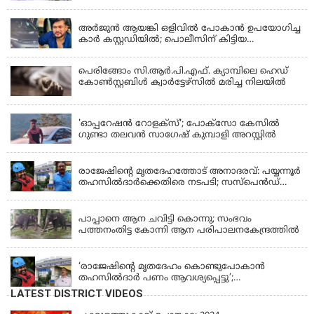
KERALA
അർജുൻ ആയങ്കി ഒളിവിൽ പോകാൻ ഉപയോഗിച്ച
കാർ കസ്റ്റഡിയിൽ; പൊലീസിന് കിട്ടിയ
വാഹനത്തിന്റെ ഉടമ അർജുന്റെ ഭാര്യ
പെരിങ്ങോം സി.ആർ.പി.എഫ്. ക്യാമ്പിലെ ഹെഡ്
കോൺസ്റ്റബിൾ ക്വാർട്ടേഴ്സിൽ മരിച്ച നിലയിൽ
LATEST NEWS
'ഓപ്പറേഷൻ റോളക്സ്'; പോക്സോ കേസിൽ
ഗുണ്ടാ തലവൻ സാഗേഷ് കുമ്പാളി അറസ്റ്റിൽ
KERALA
രാജേഷിന്റെ മൃതദേഹത്തോട് അനാദരവ്: പയ്യന്നൂർ
തഹസിൽദാർക്കെതിരെ നടപടി; സസ്പെൻഡ്
ചെയ്യാൻ നിർദേശം നൽകി മന്ത്രി
KERALA
പാപ്പാനെ ആന ചവിട്ടി കൊന്നു; സംഭവം
പത്തനംതിട്ട കോന്നി ആന പരിപാലനകേന്ദ്രത്തിൽ
KERALA
‘രാജേഷിന്‍റെ മൃതദേഹം കൊണ്ടുപോകാന്‍
തഹസില്‍ദാര്‍ പണം ആവശ്യപ്പെട്ടു’;
ഗുരുതരആരോപണം
LATEST DISTRICT VIDEOS