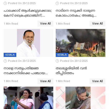
Posted On 20-12-2025
Posted On 20-12-2025
പാലക്കാട് ആൾക്കൂട്ടക്കൊല;
നാടിനെ നടുക്കി ദാരുണ
കേസ് ക്രൈംബ്രാഞ്ചിന്;
കൊലപാതകം; അഞ്ചു
DYSPയുടെ നേതൃത്വത്തിൽ
വയസ്സുകാരനെ 'അമ്മ
View All
View All
1 Min Read
1 Min Read
അന്വേഷിക്കും
കഴുത്തുഞെരിച്ച് കൊന്നു
KERALA
KERALA
Posted On 20-12-2025
Posted On 20-12-2025
നാളെ സത്യപ്രതിജ്ഞ
തലശ്ശേരിയിൽ വൻ
നടക്കാനിരിക്കെ പഞ്ചായത്ത്
തീപ്പിടിത്തം
മെമ്പർ മരിച്ചു
View All
View All
1 Min Read
1 Min Read