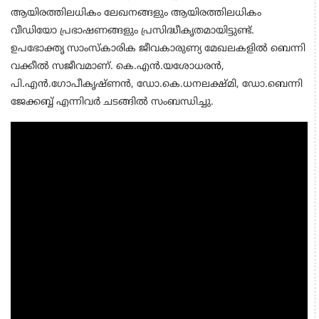
ആയിരത്തിലധികം ലേഖനങ്ങളും ആയിരത്തിലധികം
വീഡിയോ പ്രഭാഷണങ്ങളും പ്രസിദ്ധീകൃതമായിട്ടുണ്ട്.
ഉപഭോക്തൃ സാംസ്കാരിക ജീവകാരുണ്യ മേഖലകളിൽ ബെന്നി
വക്കീൽ സജീവമാണ്. കെ.എൻ.യശോധരൻ,
പി.എൻ.ഗോപീകൃഷ്ണൻ, ഡോ.കെ.ധനലക്ഷ്മി, ഡോ.ബെന്നി
ജേക്കബ്ബ് എന്നിവർ ചടങ്ങിൽ സംബന്ധിച്ചു.