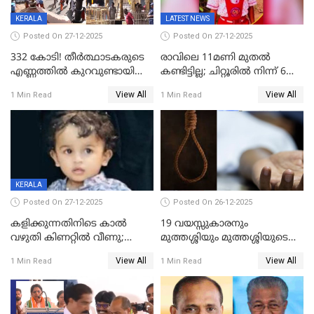
KERALA
LATEST NEWS
Posted On 27-12-2025
Posted On 27-12-2025
332 കോടി! തീർത്ഥാടകരുടെ
രാവിലെ 11മണി മുതൽ
എണ്ണത്തിൽ കുറവുണ്ടായിട്ടും
കണ്ടിട്ടില്ല; ചിറ്റൂരിൽ നിന്ന് 6
ശബരിമലയിൽ വരുമാനം
വയസ്സുകാരനെ കാണാതായി
View All
View All
1 Min Read
1 Min Read
കുതിച്ചുയരുന്നു
KERALA
Posted On 27-12-2025
Posted On 26-12-2025
കളിക്കുന്നതിനിടെ കാൽ
19 വയസ്സുകാരനും
വഴുതി കിണറ്റിൽ വീണു;
മുത്തശ്ശിയും മുത്തശ്ശിയുടെ
ഒന്നര വയസ്സുകാരന്
സഹോദരിയും വീട്ടിൽ തൂങ്ങി
View All
View All
1 Min Read
1 Min Read
ദാരുണാന്ത്യം
മരിച്ചനിലയിൽ