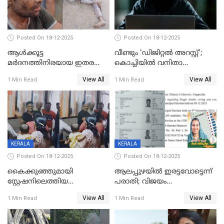
Posted On 18-12-2025
Posted On 18-12-2025
ആൾക്കൂട്ട
വീണ്ടും 'ഡിജിറ്റല്‍ അറസ്റ്റ്';
മർദനത്തിനിരയായ ഇതര
കൊച്ചിയില്‍ വനിതാ
സംസ്ഥാന തൊഴിലാളി മരിച്ചു;
ഡോക്ടര്‍ക്ക് നഷ്ടമായത് 6.38
View All
View All
1 Min Read
1 Min Read
നടുക്കുന്ന സംഭവം
കോടി രൂപ
വാളയാറിൽ
KERALA
KERALA
Posted On 18-12-2025
Posted On 18-12-2025
കൈക്കുഞ്ഞുമായി
ആലപ്പുഴയിൽ ഇരട്ടവോട്ടെന്ന്
സ്റ്റേഷനിലെത്തിയ
പരാതി; വിജയം
യുവതിയ്ക്ക് മർദ്ദനം; സിഐ
റദ്ദാക്കണമെന്ന് വലിയമരം
View All
View All
1 Min Read
1 Min Read
കരണത്തടിച്ചു; CC ടിവി
വാർഡിലെ എൽഡിഎഫ്
ദൃശ്യങ്ങൾ പുറത്ത്
സ്ഥാനാർത്ഥി