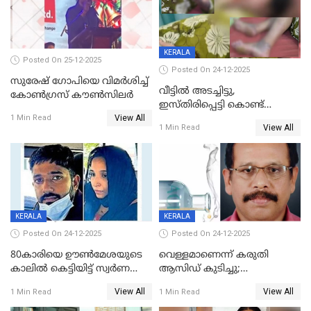
KERALA
Posted On 25-12-2025
Posted On 24-12-2025
സുരേഷ് ഗോപിയെ വിമര്‍ശിച്ച്
വീട്ടിൽ അടച്ചിട്ടു,
കോണ്‍ഗ്രസ് കൗണ്‍സിലര്‍
ഇസ്തിരിപ്പെട്ടി കൊണ്ട്
View All
പൊള്ളിച്ചു; 8 മാസം
1 Min Read
View All
1 Min Read
ഗർഭിണിയായ യുവതിക്ക് ക്രൂര
മർദനം
KERALA
KERALA
Posted On 24-12-2025
Posted On 24-12-2025
80കാരിയെ ഊൺമേശയുടെ
വെള്ളമാണെന്ന് കരുതി
കാലിൽ കെട്ടിയിട്ട് സ്വർണവും
ആസിഡ് കുടിച്ചു;
പണവും കവർന്നു;
ചികിത്സയിലിരുന്ന ആള്‍
View All
View All
1 Min Read
1 Min Read
കൊച്ചുമകനും സുഹൃത്തും
മരിച്ചു
അറസ്റ്റിൽ