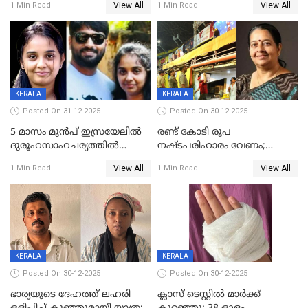
View All
View All
1 Min Read
1 Min Read
കിടപ്പുമുറിയില്‍ തൂങ്ങി മരിച്ച
ലോറി സ്കൂട്ടറിൽ ഇടിച്ചു :
നിലയിൽ
യുവതിക്ക് ദാരുണാന്ത്യം
KERALA
KERALA
Posted On 31-12-2025
Posted On 30-12-2025
5 മാസം മുൻപ് ഇസ്രയേലിൽ
രണ്ട് കോടി രൂപ
ദുരൂഹസാഹചര്യത്തിൽ
നഷ്ടപരിഹാരം വേണം;
മരിച്ചനിലയിൽ കണ്ടെത്തിയ
ജിസിഡിഎക്ക് വക്കീൽ
View All
View All
1 Min Read
1 Min Read
മലയാളി യുവാവിന്റെ ഭാര്യയും
നോട്ടീസയച്ച് ഉമാ തോമസ്
മരിച്ചു
KERALA
KERALA
Posted On 30-12-2025
Posted On 30-12-2025
ഭാര്യയുടെ ദേഹത്ത് ലഹരി
ക്ലാസ് ടെസ്റ്റിൽ മാർക്ക്