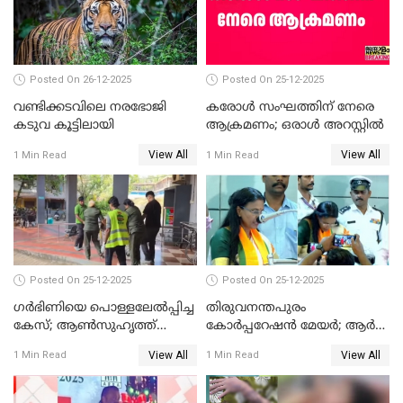
Posted On 26-12-2025
Posted On 25-12-2025
വണ്ടിക്കടവിലെ നരഭോജി
കരോള്‍ സംഘത്തിന് നേരെ
കടുവ കൂട്ടിലായി
ആക്രമണം; ഒരാള്‍ അറസ്റ്റില്‍
View All
View All
1 Min Read
1 Min Read
Posted On 25-12-2025
Posted On 25-12-2025
ഗര്‍ഭിണിയെ പൊള്ളലേല്‍പ്പിച്ച
തിരുവനന്തപുരം
കേസ്; ആണ്‍സുഹൃത്ത്
കോര്‍പ്പറേഷന്‍ മേയർ; ആര്‍
പിടിയില്‍
ശ്രീലേഖയ്ക്ക് മുൻതൂക്കം
View All
View All
1 Min Read
1 Min Read