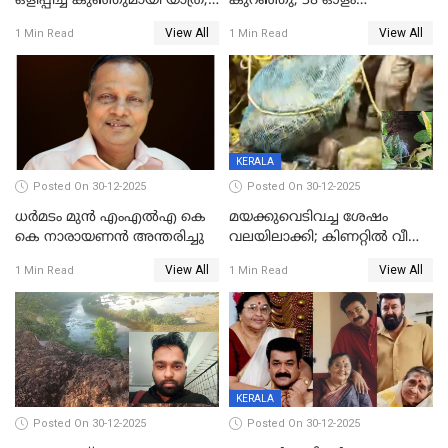
ഒളിപ്പിച്ച് കുഞ്ഞുമായി യാത്ര;
കുറഞ്ഞു; 38 ഓളം
ഓട്ടോ വളഞ്ഞ് ദമ്പതികളെ
വിദ്യാർഥികളെ ട്യൂഷൻ
View All
View All
1 Min Read
1 Min Read
പിടികൂടി പൊലീസ്
സെന്ററിലെ അധ്യാപകന്‍
മർദിച്ചതായി പരാതി
KERALA
Posted On 30-12-2025
Posted On 30-12-2025
ധർമടം മുൻ എംഎല്‍എ കെ
മയക്കുവെടിവച്ച ശേഷം
കെ നാരായണന്‍ അന്തരിച്ചു
വലയിലാക്കി; കിണറ്റിൽ വീണ
കടുവയെ പുറത്തെത്തിച്ചു
View All
View All
1 Min Read
1 Min Read
KERALA
Posted On 30-12-2025
Posted On 30-12-2025