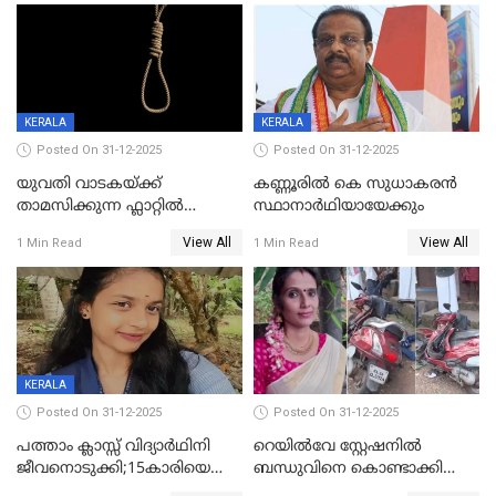
KERALA
KERALA
Posted On 31-12-2025
Posted On 31-12-2025
യുവതി വാടകയ്ക്ക്
കണ്ണൂരിൽ കെ സുധാകരൻ
താമസിക്കുന്ന ഫ്ലാറ്റില്‍
സ്ഥാനാർഥിയായേക്കും
തൂങ്ങിമരിച്ച നിലയില്‍;
View All
View All
1 Min Read
1 Min Read
സംഭവം കൈതപ്പൊയിലില്‍
KERALA
Posted On 31-12-2025
Posted On 31-12-2025
പത്താം ക്ലാസ്സ് വിദ്യാര്‍ഥിനി
റെയിൽവേ സ്റ്റേഷനിൽ
ജീവനൊടുക്കി;15കാരിയെ
ബന്ധുവിനെ കൊണ്ടാക്കി
കണ്ടെത്തിയത്
മടങ്ങുന്നതിനിടെ ടോറസ്സ്