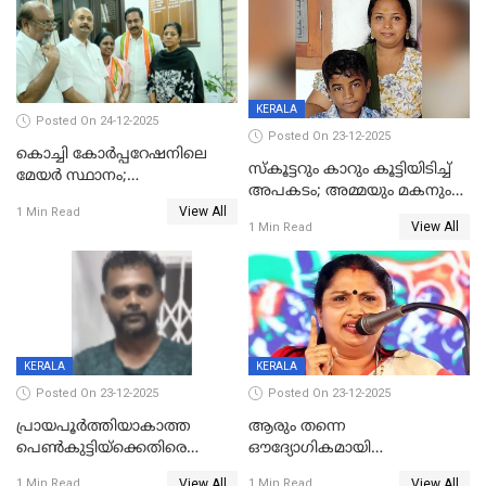
KERALA
Posted On 24-12-2025
Posted On 23-12-2025
കൊച്ചി കോര്‍പ്പറേഷനിലെ
സ്കൂട്ടറും കാറും കൂട്ടിയിടിച്ച്
മേയര്‍ സ്ഥാനം;
അപകടം; അമ്മയും മകനും
കോണ്‍ഗ്രസില്‍ അതൃപതി
View All
മരിച്ചു, മറ്റൊരു മകൻ
1 Min Read
രൂക്ഷം
View All
1 Min Read
ഗുരുതരാവസ്ഥയിൽ
KERALA
KERALA
Posted On 23-12-2025
Posted On 23-12-2025
പ്രായപൂർത്തിയാകാത്ത
ആരും തന്നെ
പെൺകുട്ടിയ്ക്കെതിരെ
ഔദ്യോഗികമായി
ലൈംഗികാതിക്രമം; 36കാരന്
അറിയിച്ചിട്ടില്ല, മേയറെ
View All
View All
1 Min Read
1 Min Read