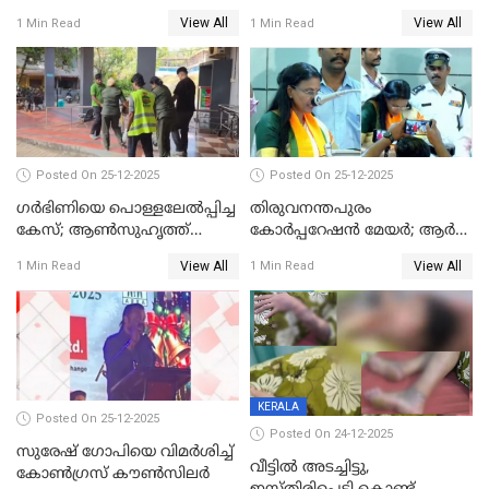
View All
View All
1 Min Read
1 Min Read
Posted On 25-12-2025
Posted On 25-12-2025
ഗര്‍ഭിണിയെ പൊള്ളലേല്‍പ്പിച്ച
തിരുവനന്തപുരം
കേസ്; ആണ്‍സുഹൃത്ത്
കോര്‍പ്പറേഷന്‍ മേയർ; ആര്‍
പിടിയില്‍
ശ്രീലേഖയ്ക്ക് മുൻതൂക്കം
View All
View All
1 Min Read
1 Min Read
KERALA
Posted On 25-12-2025
Posted On 24-12-2025
സുരേഷ് ഗോപിയെ വിമര്‍ശിച്ച്
വീട്ടിൽ അടച്ചിട്ടു,
കോണ്‍ഗ്രസ് കൗണ്‍സിലര്‍