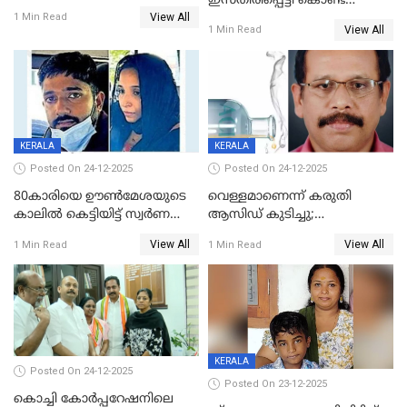
ഇസ്തിരിപ്പെട്ടി കൊണ്ട്
View All
പൊള്ളിച്ചു; 8 മാസം
1 Min Read
View All
1 Min Read
ഗർഭിണിയായ യുവതിക്ക് ക്രൂര
മർദനം
KERALA
KERALA
Posted On 24-12-2025
Posted On 24-12-2025
80കാരിയെ ഊൺമേശയുടെ
വെള്ളമാണെന്ന് കരുതി
കാലിൽ കെട്ടിയിട്ട് സ്വർണവും
ആസിഡ് കുടിച്ചു;
പണവും കവർന്നു;
ചികിത്സയിലിരുന്ന ആള്‍
View All
View All
1 Min Read
1 Min Read
കൊച്ചുമകനും സുഹൃത്തും
മരിച്ചു
അറസ്റ്റിൽ
KERALA
Posted On 24-12-2025
Posted On 23-12-2025
കൊച്ചി കോര്‍പ്പറേഷനിലെ