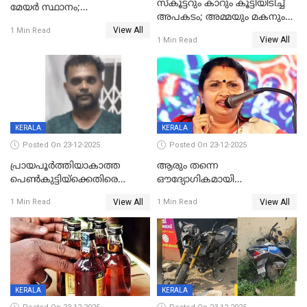
സ്കൂട്ടറും കാറും കൂട്ടിയിടിച്ച്
മേയര്‍ സ്ഥാനം;
അപകടം; അമ്മയും മകനും
കോണ്‍ഗ്രസില്‍ അതൃപതി
View All
മരിച്ചു, മറ്റൊരു മകൻ
1 Min Read
രൂക്ഷം
View All
1 Min Read
ഗുരുതരാവസ്ഥയിൽ
KERALA
KERALA
Posted On 23-12-2025
Posted On 23-12-2025
പ്രായപൂർത്തിയാകാത്ത
ആരും തന്നെ
പെൺകുട്ടിയ്ക്കെതിരെ
ഔദ്യോഗികമായി
ലൈംഗികാതിക്രമം; 36കാരന്
അറിയിച്ചിട്ടില്ല, മേയറെ
View All
View All
1 Min Read
1 Min Read
59 വർഷം തടവും 90,൦൦൦ രൂപ
കണ്ടെത്താൻ ഇന്ന് കോർ
പിഴയും ശിക്ഷ
കമ്മിറ്റി കൂടിയില്ല';
അതൃപ്തിയുമായി ദീപ്തി മേരി
വർഗീസ്
KERALA
KERALA