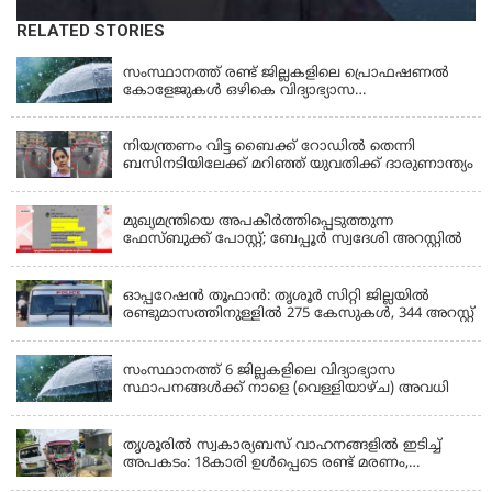
RELATED STORIES
KERALA
സംസ്ഥാനത്ത് രണ്ട് ജില്ലകളിലെ പ്രൊഫഷണൽ
കോളേജുകൾ ഒഴികെ വിദ്യാഭ്യാസ
സ്ഥാപനങ്ങൾക്ക് നാളെ (ശനി) അവധി
KERALA
നിയന്ത്രണം വിട്ട ബൈക്ക് റോഡിൽ തെന്നി
ബസിനടിയിലേക്ക് മറിഞ്ഞ് യുവതിക്ക് ദാരുണാന്ത്യം
KERALA
മുഖ്യമന്ത്രിയെ അപകീർത്തിപ്പെടുത്തുന്ന
ഫേസ്‌ബുക്ക് പോസ്റ്റ്; ബേപ്പൂർ സ്വദേശി അറസ്റ്റിൽ
KERALA
ഓപ്പറേഷൻ തൂഫാൻ: തൃശൂർ സിറ്റി ജില്ലയിൽ
രണ്ടുമാസത്തിനുള്ളിൽ 275 കേസുകൾ, 344 അറസ്റ്റ്
KERALA
സംസ്ഥാനത്ത് 6 ജില്ലകളിലെ വിദ്യാഭ്യാസ
സ്ഥാപനങ്ങൾക്ക് നാളെ (വെള്ളിയാഴ്ച) അവധി
KERALA
തൃശൂരിൽ സ്വകാര്യബസ് വാഹനങ്ങളില്‍ ഇടിച്ച്
അപകടം: 18കാരി ഉൾപ്പെടെ രണ്ട് മരണം,
പത്തോളം പേർക്ക് പരിക്ക്
KERALA