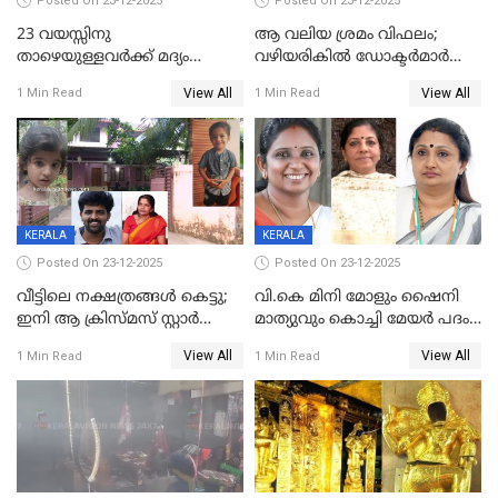
Posted On 23-12-2025
Posted On 23-12-2025
23 വയസ്സിനു
ആ വലിയ ശ്രമം വിഫലം;
താഴെയുള്ളവർക്ക് മദ്യം
വഴിയരികില്‍ ‌ഡോക്ടര്‍മാര്‍
നൽകിയതിനെതിരെ കർശന
ശസ്ത്രക്രിയ നടത്തിയ ലിനു
View All
View All
1 Min Read
1 Min Read
നടപടി;സ്ഥാപനങ്ങൾക്കെതിരെ
മരണത്തിന് കീഴടങ്ങി
രണ്ട് കേസുകൾ
KERALA
KERALA
Posted On 23-12-2025
Posted On 23-12-2025
വീട്ടിലെ നക്ഷത്രങ്ങൾ കെട്ടു;
വി.കെ മിനി മോളും ഷൈനി
ഇനി ആ ക്രിസ്മസ് സ്റ്റാർ
മാത്യുവും കൊച്ചി മേയർ പദം
മാത്രം; പൈതങ്ങൾക്ക്
പങ്കിടും; ദീപ്തി മേരി വർഗീസ്
View All
View All
1 Min Read
1 Min Read
വേണ്ടിയുള്ള
മേയറാകില്ല
പിടിവലിക്കിടയിൽ
അപ്പൂപ്പനെതിരെ പോക്സോ
കേസ് ഒടുവിൽ 4 ജീവനുകൾ
പൊലിഞ്ഞു