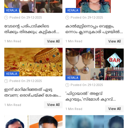
KERALA
KERALA
Posted On 29-12-2025
Posted On 29-12-2025
വേടന്റെ പരിപാടിക്കിടെ
കാൽമുട്ടിനൊപ്പം വെള്ളം,
തിക്കും തിരക്കും; കുട്ടികള്‍
ഒന്നാം ക്ലാസുകാരി പുഴയിൽ
ഉള്‍പ്പെടെ നിരവധി പേര്‍ക്ക്
മുങ്ങി മരിച്ചു; ദാരുണ സംഭവം
View All
View All
1 Min Read
1 Min Read
പരിക്ക്; പാളം മറികടന്ന
കുട്ടികൾക്കൊപ്പം
യുവാവ് ട്രെയിന്‍ തട്ടി മരിച്ചു
കളിക്കുന്നതിനിടെ
KERALA
KERALA
Posted On 29-12-2025
Posted On 29-12-2025
ഇന്ന് മാറിമറിഞ്ഞത് ഏഴു
'ഫിറ്റായാൽ' അളവ്
തവണ; ഒരാഴ്ചയ്ക്ക് ശേഷം
കുറയും,'സ്‌മോൾ കുറവ്
സ്വർണവിലയിൽ ഇടിവ്
View All
പിടികൂടി; ബാറിന് 25,000 രൂപ
1 Min Read
View All
1 Min Read
പിഴ