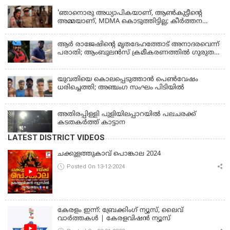
'ഞാനൊരു അധ്യാപികയാണ്, ആണ്‍കുട്ടീന്റെ
അമ്മയാണ്‌, MDMA കൊടുത്തിട്ടില്ല; കീർത്തന
മാധ്യമങ്ങളോട്; പൊലീസ് കസ്റ്റഡിയിൽ വിട്ട്
കോടതി, ജാമ്യാപേക്ഷ തള്ളി
ആര്‍ രാജേഷിന്റെ മൃതദേഹത്തോട് അനാദരവെന്ന്
പരാതി; ആംബുലന്‍സ് ക്രമീകരണത്തില്‍ ഗുരുതര
വീഴ്ച; മൃതദേഹം ചാവക്കാട് വരെ എത്തിച്ചത്
ഫ്രീസര്‍ സംവിധാനം ഇല്ലാതെയെന്നും ആരോപണം
യുവതിയെ കൊലപ്പെടുത്താൻ പെൺവേഷം
ധരിച്ചെത്തി; അഞ്ചംഗ സംഘം പിടിയിൽ
അതിരപ്പിള്ളി പുളിയിലപ്പാറയിൽ പലചരക്ക്
കടതകർത്ത് കാട്ടാന
LATEST DISTRICT VIDEOS
ചക്കുളത്തുകാവ് പൊങ്കാല 2024
Posted On 13-12-2024
കേരളം ഇന്ന്: ബ്രേക്കിംഗ് ന്യൂസ്, ലൈവ്
വാർത്തകൾ | കേരളവിഷൻ ന്യൂസ്