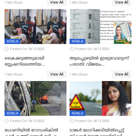
View All
View All
1 Min Read
1 Min Read
നടുക്കുന്ന സംഭവം
കോടി രൂപ
വാളയാറിൽ
KERALA
KERALA
Posted On 18-12-2025
Posted On 18-12-2025
കൈക്കുഞ്ഞുമായി
ആലപ്പുഴയിൽ ഇരട്ടവോട്ടെന്ന്
സ്റ്റേഷനിലെത്തിയ
പരാതി; വിജയം
യുവതിയ്ക്ക് മർദ്ദനം; സിഐ
റദ്ദാക്കണമെന്ന് വലിയമരം
View All
View All
1 Min Read
1 Min Read
കരണത്തടിച്ചു; CC ടിവി
വാർഡിലെ എൽഡിഎഫ്
ദൃശ്യങ്ങൾ പുറത്ത്
സ്ഥാനാർത്ഥി
KERALA
KERALA
Posted On 18-12-2025
Posted On 18-12-2025
ധോണിയിൽ റോഡരികിൽ
ടാങ്കർ ലോറിക്കടിയിൽപ്പെട്ട്