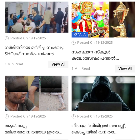
KERALA
Posted On 19-12-2025
Posted On 18-12-2025
ഗര്‍ഭിണിയെ മർദിച്ച സംഭവം;
സംസ്ഥാന സ്കൂൾ
SHOക്ക് സസ്പെൻഷൻ
കലോത്സവം: പന്തൽ
View All
കാൽനാട്ടൽ 20 ന്
1 Min Read
View All
1 Min Read
Posted On 18-12-2025
Posted On 18-12-2025
ആൾക്കൂട്ട
വീണ്ടും 'ഡിജിറ്റല്‍ അറസ്റ്റ്';
മർദനത്തിനിരയായ ഇതര
കൊച്ചിയില്‍ വനിതാ
സംസ്ഥാന തൊഴിലാളി മരിച്ചു;
ഡോക്ടര്‍ക്ക് നഷ്ടമായത് 6.38