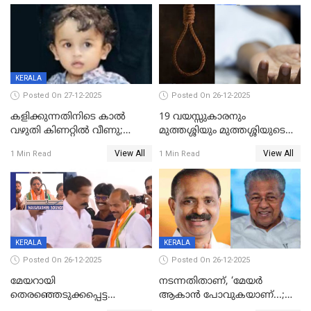
KERALA
Posted On 27-12-2025
Posted On 26-12-2025
കളിക്കുന്നതിനിടെ കാൽ
19 വയസ്സുകാരനും
വഴുതി കിണറ്റിൽ വീണു;
മുത്തശ്ശിയും മുത്തശ്ശിയുടെ
ഒന്നര വയസ്സുകാരന്
സഹോദരിയും വീട്ടിൽ തൂങ്ങി
View All
View All
1 Min Read
1 Min Read
ദാരുണാന്ത്യം
മരിച്ചനിലയിൽ
KERALA
KERALA
Posted On 26-12-2025
Posted On 26-12-2025
മേയറായി
നടന്നതിതാണ്, ‘മേയർ
തെരഞ്ഞെടുക്കപ്പെട്ട
ആകാൻ പോവുകയാണ്...;
ശേഷമുള്ള പി ഇന്ദിരയുടെ
ആവട്ടെ, അഭിനന്ദനങ്ങൾ’;