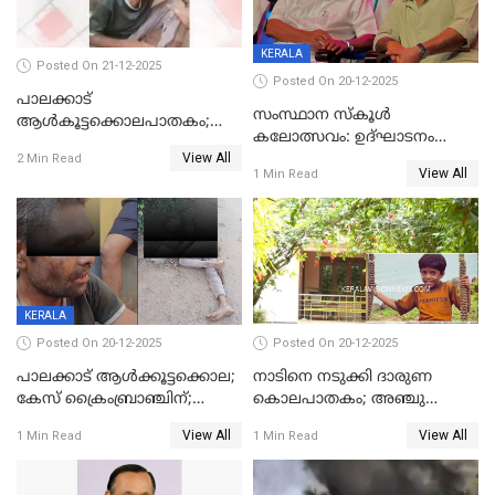
KERALA
Posted On 21-12-2025
Posted On 20-12-2025
പാലക്കാട്‌
സംസ്ഥാന സ്കൂൾ
ആൾകൂട്ടക്കൊലപാതകം;
കലോത്സവം: ഉദ്ഘാടനം
അന്വേഷണം
View All
മുഖ്യമന്ത്രി, സമാപനത്തിൽ
2 Min Read
ഊർജ്ജിതമാക്കിമാക്കി
View All
1 Min Read
മുഖ്യാതിഥിയായി
ക്രൈംബ്രാഞ്ച്
മോഹൻലാൽ
KERALA
Posted On 20-12-2025
Posted On 20-12-2025
പാലക്കാട് ആൾക്കൂട്ടക്കൊല;
നാടിനെ നടുക്കി ദാരുണ
കേസ് ക്രൈംബ്രാഞ്ചിന്;
കൊലപാതകം; അഞ്ചു
DYSPയുടെ നേതൃത്വത്തിൽ
വയസ്സുകാരനെ 'അമ്മ
View All
View All
1 Min Read
1 Min Read
അന്വേഷിക്കും
കഴുത്തുഞെരിച്ച് കൊന്നു