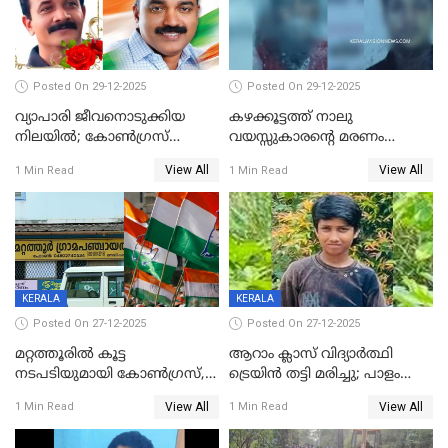
Posted On 29-12-2025
Posted On 29-12-2025
വ്യാപാരി ജീവനൊടുക്കിയ
കഴക്കൂട്ടത്ത് നാലു
നിലയില്‍; കോണ്‍ഗ്രസ്
വയസ്സുകാരന്റെ മരണം
കൗണ്‍സിലറുടെ
കൊലപാതകം: അമ്മയും
View All
View All
1 Min Read
1 Min Read
മാനസികപീഡനമെന്ന് കുറിപ്പ്
സുഹൃത്തും പൊലീസ്
കസ്റ്റഡിയിൽ
KERALA
KERALA
Posted On 27-12-2025
Posted On 27-12-2025
മറ്റത്തൂരിൽ കൂട്ട
ആറാം ക്ലാസ് വിദ്യാർത്ഥി
നടപടിയുമായി കോണ്‍ഗ്രസ്,
ട്രെയിൻ തട്ടി മരിച്ചു; പാളം
ബിജെപി പാളയത്തിലെത്തിയ
മുറിച്ചുകടക്കുന്നതിനിടെ
View All
View All
1 Min Read
1 Min Read
എട്ട് പേര്‍ ഉള്‍പ്പെടെ
അപകടം മലപ്പുറത്ത്
പത്തുപേരെ പുറത്താക്കി,