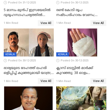
Posted On 31-12-2025
Posted On 30-12-2025
5 മാസം മുൻപ് ഇസ്രയേലിൽ
രണ്ട് കോടി രൂപ
ദുരൂഹസാഹചര്യത്തിൽ
നഷ്ടപരിഹാരം വേണം;
മരിച്ചനിലയിൽ കണ്ടെത്തിയ
ജിസിഡിഎക്ക് വക്കീൽ
View All
View All
1 Min Read
1 Min Read
മലയാളി യുവാവിന്റെ ഭാര്യയും
നോട്ടീസയച്ച് ഉമാ തോമസ്
മരിച്ചു
KERALA
KERALA
Posted On 30-12-2025
Posted On 30-12-2025
ഭാര്യയുടെ ദേഹത്ത് ലഹരി
ക്ലാസ് ടെസ്റ്റിൽ മാർക്ക്
ഒളിപ്പിച്ച് കുഞ്ഞുമായി യാത്ര;
കുറഞ്ഞു; 38 ഓളം
ഓട്ടോ വളഞ്ഞ് ദമ്പതികളെ
വിദ്യാർഥികളെ ട്യൂഷൻ
View All
View All
1 Min Read
1 Min Read
പിടികൂടി പൊലീസ്
സെന്ററിലെ അധ്യാപകന്‍
മർദിച്ചതായി പരാതി