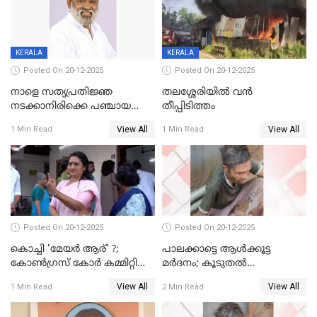
KERALA
KERALA
Posted On 20-12-2025
Posted On 20-12-2025
നാളെ സത്യപ്രതിജ്ഞ
തലശ്ശേരിയിൽ വൻ
നടക്കാനിരിക്കെ പഞ്ചായത്ത്
തീപ്പിടിത്തം
മെമ്പർ മരിച്ചു
View All
View All
1 Min Read
1 Min Read
Posted On 20-12-2025
Posted On 20-12-2025
കൊച്ചി 'മേയർ ആര്' ?;
പാലക്കാട്ടെ ആള്‍ക്കൂട്ട
കോണ്‍ഗ്രസ് കോര്‍ കമ്മിറ്റി
മര്‍ദനം; കൂടുതല്‍
യോഗം ചൊവ്വാഴ്ച
അറസ്റ്റുണ്ടാവും, മര്‍ദിച്ചത് 15
View All
View All
1 Min Read
2 Min Read
അംഗ സംഘമെന്ന് വിവരം