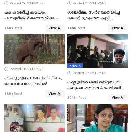
Posted On 23-12-2025
Posted On 23-12-2025
കട കത്തിച്ച് കളയും,
ശബരിമല സ്വര്‍ണക്കവര്‍ച്ച
പറവൂരില്‍ ഭീകരാന്തരീക്ഷം
കേസ്; ദുരൂഹത കൂട്ടി
സൃഷ്ടിച്ച് കുട്ടി ലഹരിസംഘം
വിദേശവ്യവസായിയുടെ മൊഴി
View All
View All
1 Min Read
1 Min Read
KERALA
Posted On 23-12-2025
Posted On 22-12-2025
ഏഴാറ്റുമുഖം ഗണപതി വീണ്ടും
കണ്ണൂരിൽ രണ്ട് മക്കളടക്കം
ജനവാസ മേഖലയിൽ
കുടുംബത്തിലെ 4 പേർ മരിച്ച
View All
നിലയിൽ
1 Min Read
View All
30 Min Read