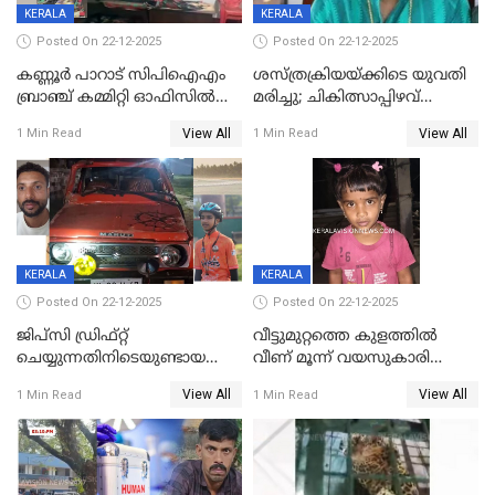
KERALA
KERALA
Posted On 22-12-2025
Posted On 22-12-2025
കണ്ണൂർ പാറാട് സിപിഐഎം
ശസ്ത്രക്രിയയ്‌ക്കിടെ യുവതി
ബ്രാഞ്ച് കമ്മിറ്റി ഓഫിസിൽ
മരിച്ചു; ചികിത്സാപ്പിഴവ്
തീയിട്ടു; നേതാക്കളുടെ
ആരോപിച്ച് ബന്ധുക്കൾ;
View All
View All
1 Min Read
1 Min Read
ചിത്രങ്ങളടക്കം കത്തിയ
സംഭവം മാവേലിക്കരയിൽ
നിലയിൽ
KERALA
KERALA
Posted On 22-12-2025
Posted On 22-12-2025
ജിപ്സി ഡ്രിഫ്റ്റ്
വീട്ടുമുറ്റത്തെ കുളത്തിൽ
ചെയ്യുന്നതിനിടെയുണ്ടായ
വീണ് മൂന്ന് വയസുകാരി
അപകടം; 14 വയസുകാരന്
മരിച്ചു
View All
View All
1 Min Read
1 Min Read
ദാരുണാന്ത്യം; ജീപ്സി
ഓടിച്ചയാൾ അറസ്റ്റിൽ.