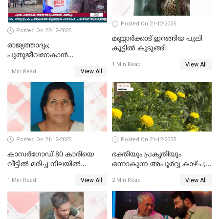
Posted On 21-12-2025
Posted On 22-12-2025
മണ്ണാർക്കാട് ഇറങ്ങിയ പുലി
രാജ്യത്താദ്യം;
കൂട്ടിൽ കുടുങ്ങി
പുതുജീവനേകാൻ
View All
ഷിബുവിന്റെ ഹൃദയം
1 Min Read
View All
1 Min Read
എറണാകുളം സർക്കാർ
ജനറൽ
ആശുപത്രിയിലെത്തിച്ചു
Posted On 21-12-2025
Posted On 21-12-2025
കാസർഗോഡ് 80 കാരിയെ
ഭക്തിയും പ്രകൃതിയും
വീട്ടിൽ മരിച്ച നിലയിൽ
ഒന്നാകുന്ന അപൂര്‍വ്വ കാഴ്ച;
കണ്ടെത്തി
ഭക്തർക്ക്
View All
View All
1 Min Read
2 Min Read
കാഴ്ചാനുഭവമൊരുക്കി
ശബരീ നന്ദനം