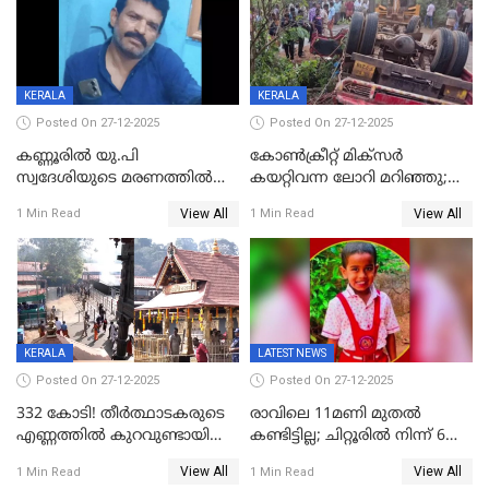
ചൊവ്വന്നൂരിലും നടപടി
KERALA
KERALA
Posted On 27-12-2025
Posted On 27-12-2025
കണ്ണൂരിൽ യു.പി
കോണ്‍ക്രീറ്റ് മിക്‌സര്‍
സ്വദേശിയുടെ മരണത്തിൽ
കയറ്റിവന്ന ലോറി മറിഞ്ഞു;
അഞ്ചംഗ സംഘത്തിനെതിരെ
രണ്ടുപേര്‍ക്ക് ദാരുണാന്ത്യം;
View All
View All
1 Min Read
1 Min Read
കേസ്; തർക്കമുണ്ടായത്
അപകടം കണ്ണൂരിൽ
ഫേഷ്യലിന് 300 രൂപ
ആവശ്യപ്പെട്ടതിനെച്ചൊല്ലി
KERALA
LATEST NEWS
Posted On 27-12-2025
Posted On 27-12-2025
332 കോടി! തീർത്ഥാടകരുടെ
രാവിലെ 11മണി മുതൽ
എണ്ണത്തിൽ കുറവുണ്ടായിട്ടും
കണ്ടിട്ടില്ല; ചിറ്റൂരിൽ നിന്ന് 6
ശബരിമലയിൽ വരുമാനം
വയസ്സുകാരനെ കാണാതായി
View All
View All
1 Min Read
1 Min Read
കുതിച്ചുയരുന്നു