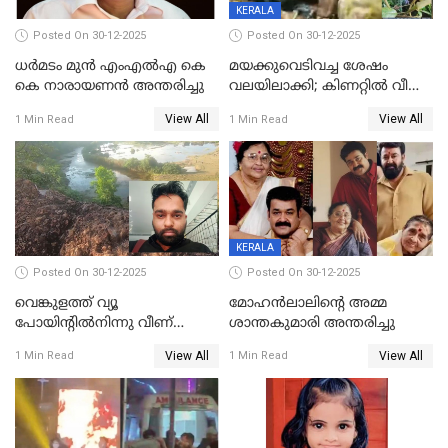
KERALA
Posted On 30-12-2025
Posted On 30-12-2025
ധർമടം മുൻ എംഎല്‍എ കെ
മയക്കുവെടിവച്ച ശേഷം
കെ നാരായണന്‍ അന്തരിച്ചു
വലയിലാക്കി; കിണറ്റിൽ വീണ
കടുവയെ പുറത്തെത്തിച്ചു
View All
View All
1 Min Read
1 Min Read
KERALA
Posted On 30-12-2025
Posted On 30-12-2025
വെങ്കുളത്ത് വ്യൂ
മോഹന്‍ലാലിന്‍റെ അമ്മ
പോയിന്റിൽനിന്നു വീണ്
ശാന്തകുമാരി അന്തരിച്ചു
യുവാവ് മരിച്ചു
View All
View All
1 Min Read
1 Min Read