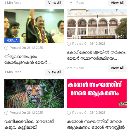
View All
View All
1 Min Read
1 Min Read
ആദ്യ വോട്ട് അസാധു; കണ്ണൂർ
മുഖ്യമന്ത്രിയുടെ ഓഫീസ്
ഡെപ്യൂട്ടി മേയർ സ്ഥാനത്ത്
തന്നെ വിശദീകരിയ്ക്കുന്നു;
താഹിറിന് വിജയം
സത്യമിതാണ്
KERALA
Posted On 26-12-2025
Posted On 26-12-2025
കോഴിക്കോട് BJPയിൽ തർക്കം;
തിരുവനന്തപുരം
മേയർ സ്ഥാനാർത്ഥിയെ
കോര്‍പ്പറേഷന്‍ മേയര്‍
പരസ്യമായി പ്രഖ്യാപിച്ചില്ല
View All
തെരഞ്ഞെടുപ്പ്; സിപിഐഎം
2 Min Read
View All
1 Min Read
ഹൈക്കോടതിയിലേക്ക്;
സത്യപ്രതിജ്ഞ ചടങ്ങില്‍
ചട്ടലംഘനമെന്ന് പാർട്ടി
Posted On 26-12-2025
Posted On 25-12-2025
വണ്ടിക്കടവിലെ നരഭോജി
കരോള്‍ സംഘത്തിന് നേരെ
കടുവ കൂട്ടിലായി
ആക്രമണം; ഒരാള്‍ അറസ്റ്റില്‍