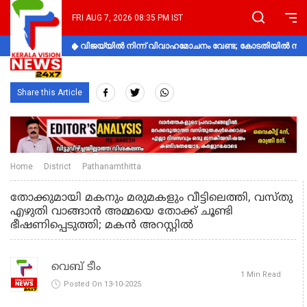
FRI AUG 7, 2026 08:35 PM IST
വിജയ്‌യിൽ നിന്ന് വിവാഹമോചനം വേണ്ട; കോടതിയിൽ നിലപാ
Share this Article
Home
District
Pathanamthitta
തോക്കുമായി മകനും മരുമകളും വീട്ടിലെത്തി, വസ്തു
എഴുതി വാങ്ങാൻ അമ്മയെ തോക്ക് ചൂണ്ടി
ഭീഷണിപ്പെടുത്തി; മകൻ അറസ്റ്റിൽ
വെബ് ടീം
1 Min Read
Posted On 13-10-2025