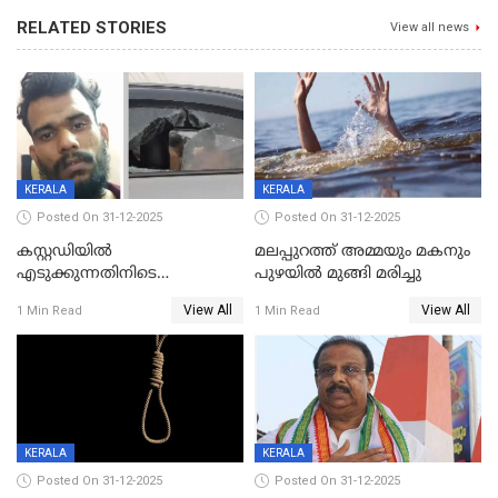
RELATED STORIES
View all news
KERALA
KERALA
Posted On 31-12-2025
Posted On 31-12-2025
കസ്റ്റഡിയിൽ
മലപ്പുറത്ത് അമ്മയും മകനും
എടുക്കുന്നതിനിടെ
പുഴയിൽ മുങ്ങി മരിച്ചു
വിലങ്ങുമായി രക്ഷപ്പെട്ട
View All
View All
1 Min Read
1 Min Read
വധശ്രമക്കേസ് പ്രതി പിടിയിൽ
KERALA
KERALA
Posted On 31-12-2025
Posted On 31-12-2025