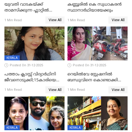
യുവതി വാടകയ്ക്ക്
കണ്ണൂരിൽ കെ സുധാകരൻ
താമസിക്കുന്ന ഫ്ലാറ്റില്‍
സ്ഥാനാർഥിയായേക്കും
തൂങ്ങിമരിച്ച നിലയില്‍;
View All
View All
1 Min Read
1 Min Read
സംഭവം കൈതപ്പൊയിലില്‍
KERALA
Posted On 31-12-2025
Posted On 31-12-2025
പത്താം ക്ലാസ്സ് വിദ്യാര്‍ഥിനി
റെയിൽവേ സ്റ്റേഷനിൽ
ജീവനൊടുക്കി;15കാരിയെ
ബന്ധുവിനെ കൊണ്ടാക്കി
കണ്ടെത്തിയത്
മടങ്ങുന്നതിനിടെ ടോറസ്സ്
View All
View All
1 Min Read
1 Min Read
കിടപ്പുമുറിയില്‍ തൂങ്ങി മരിച്ച
ലോറി സ്കൂട്ടറിൽ ഇടിച്ചു :
നിലയിൽ
യുവതിക്ക് ദാരുണാന്ത്യം
KERALA
KERALA