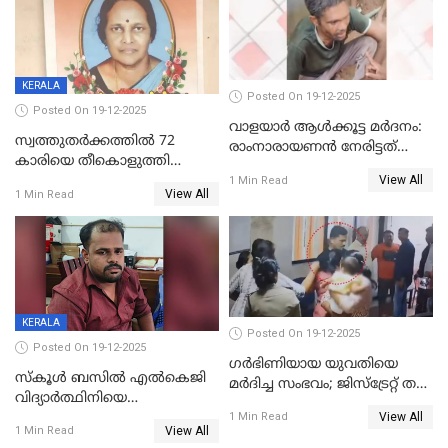
KERALA
Posted On 19-12-2025
Posted On 19-12-2025
വാളയാർ ആൾക്കൂട്ട മർദനം:
സ്വത്തുതര്‍ക്കത്തില്‍ 72
രാംനാരായണൻ നേരിട്ടത്
കാരിയെ തീകൊളുത്തി
കൊടും ക്രൂരത; ശരീരത്തിൽ
View All
കൊന്നു;
1 Min Read
നാൽപ്പതിലേറെ
View All
1 Min Read
ക്രൂരകൊലപാതകത്തില്‍
മുറിവുകളെന്ന് പോസ്റ്റ്‌മോർട്ടം
സഹോദരിപുത്രന് ജീവപര്യന്തം
റിപ്പോർട്ട്
KERALA
Posted On 19-12-2025
Posted On 19-12-2025
ഗര്‍ഭിണിയായ യുവതിയെ
സ്കൂൾ ബസിൽ എൽകെജി
മര്‍ദിച്ച സംഭവം; ജിസ്‌ട്രേറ്റ് തല
വിദ്യാര്‍ത്ഥിനിയെ
അന്വേഷണം വേണമെന്ന്
View All
ലൈംഗികമായി ഉപദ്രവിച്ചു;
1 Min Read
യുവതി
View All
1 Min Read
ക്ലീനര്‍ പിടിയിൽ