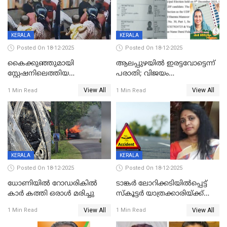
KERALA
KERALA
Posted On 18-12-2025
Posted On 18-12-2025
കൈക്കുഞ്ഞുമായി
ആലപ്പുഴയിൽ ഇരട്ടവോട്ടെന്ന്
സ്റ്റേഷനിലെത്തിയ
പരാതി; വിജയം
യുവതിയ്ക്ക് മർദ്ദനം; സിഐ
റദ്ദാക്കണമെന്ന് വലിയമരം
View All
View All
1 Min Read
1 Min Read
കരണത്തടിച്ചു; CC ടിവി
വാർഡിലെ എൽഡിഎഫ്
ദൃശ്യങ്ങൾ പുറത്ത്
സ്ഥാനാർത്ഥി
KERALA
KERALA
Posted On 18-12-2025
Posted On 18-12-2025
ധോണിയിൽ റോഡരികിൽ
ടാങ്കർ ലോറിക്കടിയിൽപ്പെട്ട്
കാർ കത്തി ഒരാൾ മരിച്ചു
സ്കൂട്ടർ യാത്രക്കാരിയ്ക്ക്
ദാരുണാന്ത്യം; അപകടം
View All
View All
1 Min Read
1 Min Read
കണ്ടോത്ത് ദേശീയ പാതയിൽ