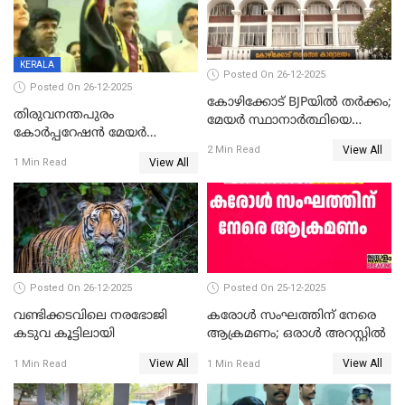
KERALA
Posted On 26-12-2025
Posted On 26-12-2025
കോഴിക്കോട് BJPയിൽ തർക്കം;
തിരുവനന്തപുരം
മേയർ സ്ഥാനാർത്ഥിയെ
കോര്‍പ്പറേഷന്‍ മേയര്‍
പരസ്യമായി പ്രഖ്യാപിച്ചില്ല
View All
തെരഞ്ഞെടുപ്പ്; സിപിഐഎം
2 Min Read
View All
1 Min Read
ഹൈക്കോടതിയിലേക്ക്;
സത്യപ്രതിജ്ഞ ചടങ്ങില്‍
ചട്ടലംഘനമെന്ന് പാർട്ടി
Posted On 26-12-2025
Posted On 25-12-2025
വണ്ടിക്കടവിലെ നരഭോജി
കരോള്‍ സംഘത്തിന് നേരെ
കടുവ കൂട്ടിലായി
ആക്രമണം; ഒരാള്‍ അറസ്റ്റില്‍
View All
View All
1 Min Read
1 Min Read