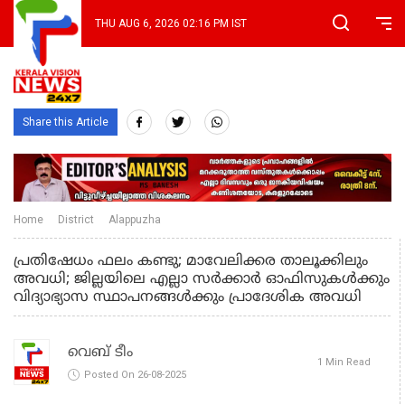
THU AUG 6, 2026 02:16 PM IST
Share this Article
Home
District
Alappuzha
പ്രതിഷേധം ഫലം കണ്ടു; മാവേലിക്കര താലൂക്കിലും
അവധി; ജില്ലയിലെ എല്ലാ സർക്കാർ ഓഫിസുകൾക്കും
വിദ്യാഭ്യാസ സ്ഥാപനങ്ങൾക്കും പ്രാദേശിക അവധി
വെബ് ടീം
1 Min Read
Posted On 26-08-2025