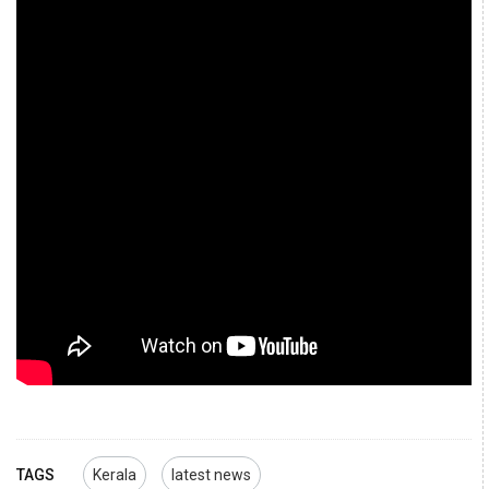
TAGS
Kerala
latest news