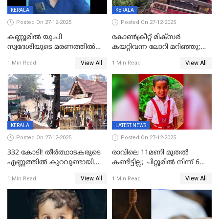
KERALA
KERALA
Posted On 27-12-2025
Posted On 27-12-2025
കണ്ണൂരിൽ യു.പി
കോണ്‍ക്രീറ്റ് മിക്‌സര്‍
സ്വദേശിയുടെ മരണത്തിൽ
കയറ്റിവന്ന ലോറി മറിഞ്ഞു;
അഞ്ചംഗ സംഘത്തിനെതിരെ
രണ്ടുപേര്‍ക്ക് ദാരുണാന്ത്യം;
View All
View All
1 Min Read
1 Min Read
കേസ്; തർക്കമുണ്ടായത്
അപകടം കണ്ണൂരിൽ
ഫേഷ്യലിന് 300 രൂപ
ആവശ്യപ്പെട്ടതിനെച്ചൊല്ലി
KERALA
LATEST NEWS
Posted On 27-12-2025
Posted On 27-12-2025
332 കോടി! തീർത്ഥാടകരുടെ
രാവിലെ 11മണി മുതൽ
എണ്ണത്തിൽ കുറവുണ്ടായിട്ടും
കണ്ടിട്ടില്ല; ചിറ്റൂരിൽ നിന്ന് 6
ശബരിമലയിൽ വരുമാനം
വയസ്സുകാരനെ കാണാതായി
View All
View All
1 Min Read
1 Min Read
കുതിച്ചുയരുന്നു