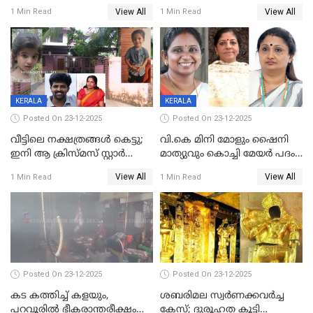
നൽകിയതിനെതിരെ കർശന
ശസ്ത്രക്രിയ നടത്തിയ ലിനു
View All
View All
1 Min Read
1 Min Read
നടപടി;സ്ഥാപനങ്ങൾക്കെതിരെ
മരണത്തിന് കീഴടങ്ങി
രണ്ട് കേസുകൾ
KERALA
KERALA
Posted On 23-12-2025
Posted On 23-12-2025
വീട്ടിലെ നക്ഷത്രങ്ങൾ കെട്ടു;
വി.കെ മിനി മോളും ഷൈനി
ഇനി ആ ക്രിസ്മസ് സ്റ്റാർ
മാത്യുവും കൊച്ചി മേയർ പദം
മാത്രം; പൈതങ്ങൾക്ക്
പങ്കിടും; ദീപ്തി മേരി വർഗീസ്
View All
View All
1 Min Read
1 Min Read
വേണ്ടിയുള്ള
മേയറാകില്ല
പിടിവലിക്കിടയിൽ
അപ്പൂപ്പനെതിരെ പോക്സോ
കേസ് ഒടുവിൽ 4 ജീവനുകൾ
പൊലിഞ്ഞു
Posted On 23-12-2025
Posted On 23-12-2025
കട കത്തിച്ച് കളയും,
ശബരിമല സ്വര്‍ണക്കവര്‍ച്ച
പറവൂരില്‍ ഭീകരാന്തരീക്ഷം
കേസ്; ദുരൂഹത കൂട്ടി