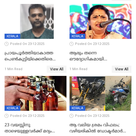
KERALA
KERALA
Posted On 23-12-2025
Posted On 23-12-2025
പ്രായപൂർത്തിയാകാത്ത
ആരും തന്നെ
പെൺകുട്ടിയ്ക്കെതിരെ
ഔദ്യോഗികമായി
ലൈംഗികാതിക്രമം; 36കാരന്
അറിയിച്ചിട്ടില്ല, മേയറെ
View All
View All
1 Min Read
1 Min Read
59 വർഷം തടവും 90,൦൦൦ രൂപ
കണ്ടെത്താൻ ഇന്ന് കോർ
പിഴയും ശിക്ഷ
കമ്മിറ്റി കൂടിയില്ല';
അതൃപ്തിയുമായി ദീപ്തി മേരി
വർഗീസ്
KERALA
KERALA
Posted On 23-12-2025
Posted On 23-12-2025
23 വയസ്സിനു
ആ വലിയ ശ്രമം വിഫലം;
താഴെയുള്ളവർക്ക് മദ്യം
വഴിയരികില്‍ ‌ഡോക്ടര്‍മാര്‍