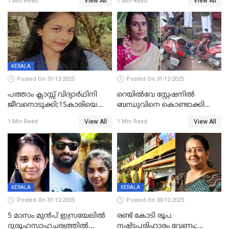
View All
View All
1 Min Read
1 Min Read
സംഭവം കൈതപ്പൊയിലില്‍
KERALA
Posted On 31-12-2025
Posted On 31-12-2025
പത്താം ക്ലാസ്സ് വിദ്യാര്‍ഥിനി
റെയിൽവേ സ്റ്റേഷനിൽ
ജീവനൊടുക്കി;15കാരിയെ
ബന്ധുവിനെ കൊണ്ടാക്കി
കണ്ടെത്തിയത്
മടങ്ങുന്നതിനിടെ ടോറസ്സ്
View All
View All
1 Min Read
1 Min Read
കിടപ്പുമുറിയില്‍ തൂങ്ങി മരിച്ച
ലോറി സ്കൂട്ടറിൽ ഇടിച്ചു :
നിലയിൽ
യുവതിക്ക് ദാരുണാന്ത്യം
KERALA
KERALA
Posted On 31-12-2025
Posted On 30-12-2025
5 മാസം മുൻപ് ഇസ്രയേലിൽ
രണ്ട് കോടി രൂപ
ദുരൂഹസാഹചര്യത്തിൽ
നഷ്ടപരിഹാരം വേണം;