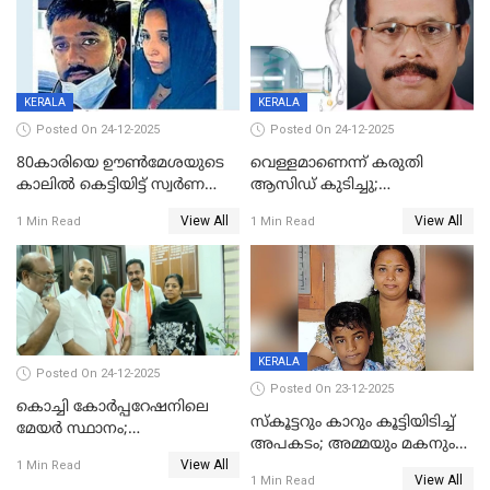
KERALA
KERALA
Posted On 24-12-2025
Posted On 24-12-2025
80കാരിയെ ഊൺമേശയുടെ
വെള്ളമാണെന്ന് കരുതി
കാലിൽ കെട്ടിയിട്ട് സ്വർണവും
ആസിഡ് കുടിച്ചു;
പണവും കവർന്നു;
ചികിത്സയിലിരുന്ന ആള്‍
View All
View All
1 Min Read
1 Min Read
കൊച്ചുമകനും സുഹൃത്തും
മരിച്ചു
അറസ്റ്റിൽ
KERALA
Posted On 24-12-2025
Posted On 23-12-2025
കൊച്ചി കോര്‍പ്പറേഷനിലെ
സ്കൂട്ടറും കാറും കൂട്ടിയിടിച്ച്
മേയര്‍ സ്ഥാനം;
അപകടം; അമ്മയും മകനും
കോണ്‍ഗ്രസില്‍ അതൃപതി
View All
മരിച്ചു, മറ്റൊരു മകൻ
1 Min Read
രൂക്ഷം
View All
1 Min Read
ഗുരുതരാവസ്ഥയിൽ