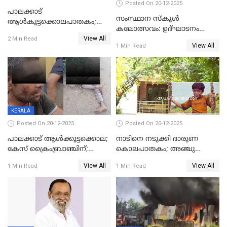
Posted On 20-12-2025
പാലക്കാട്‌
സംസ്ഥാന സ്കൂൾ
ആൾകൂട്ടക്കൊലപാതകം;
കലോത്സവം: ഉദ്ഘാടനം
അന്വേഷണം
View All
മുഖ്യമന്ത്രി, സമാപനത്തിൽ
2 Min Read
ഊർജ്ജിതമാക്കിമാക്കി
View All
1 Min Read
മുഖ്യാതിഥിയായി
ക്രൈംബ്രാഞ്ച്
മോഹൻലാൽ
KERALA
Posted On 20-12-2025
Posted On 20-12-2025
പാലക്കാട് ആൾക്കൂട്ടക്കൊല;
നാടിനെ നടുക്കി ദാരുണ
കേസ് ക്രൈംബ്രാഞ്ചിന്;
കൊലപാതകം; അഞ്ചു
DYSPയുടെ നേതൃത്വത്തിൽ
വയസ്സുകാരനെ 'അമ്മ
View All
View All
1 Min Read
1 Min Read
അന്വേഷിക്കും
കഴുത്തുഞെരിച്ച് കൊന്നു