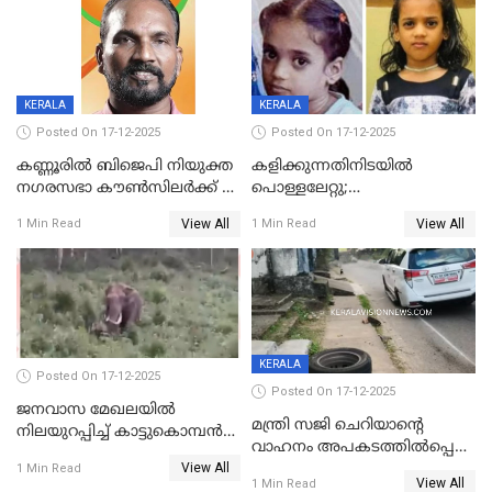
KERALA
KERALA
Posted On 17-12-2025
Posted On 17-12-2025
കണ്ണൂരിൽ ബിജെപി നിയുക്ത
കളിക്കുന്നതിനിടയിൽ
നഗരസഭാ കൗൺസിലർക്ക് 36
പൊള്ളലേറ്റു;
വർഷം തടവുശിക്ഷ
ചികിത്സയിലായിരുന്ന രണ്ടാം
View All
View All
1 Min Read
1 Min Read
ക്ലാസ് വിദ്യാർത്ഥിനി മരിച്ചു
KERALA
Posted On 17-12-2025
Posted On 17-12-2025
ജനവാസ മേഖലയില്‍
മന്ത്രി സജി ചെറിയാന്റെ
നിലയുറപ്പിച്ച് കാട്ടുകൊമ്പന്‍
വാഹനം അപകടത്തിൽപ്പെട്ടു;
പടയപ്പ
View All
മന്ത്രിയും സംഘവും
1 Min Read
View All
1 Min Read
രക്ഷപ്പെട്ടത് തലനാരിടയ്ക്ക്