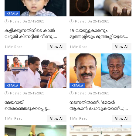
KERALA
Posted On 27-12-2025
Posted On 26-12-2025
കളിക്കുന്നതിനിടെ കാൽ
19 വയസ്സുകാരനും
വഴുതി കിണറ്റിൽ വീണു;
മുത്തശ്ശിയും മുത്തശ്ശിയുടെ
ഒന്നര വയസ്സുകാരന്
സഹോദരിയും വീട്ടിൽ തൂങ്ങി
View All
View All
1 Min Read
1 Min Read
ദാരുണാന്ത്യം
മരിച്ചനിലയിൽ
KERALA
KERALA
Posted On 26-12-2025
Posted On 26-12-2025
മേയറായി
നടന്നതിതാണ്, ‘മേയർ
തെരഞ്ഞെടുക്കപ്പെട്ട
ആകാൻ പോവുകയാണ്...;
ശേഷമുള്ള പി ഇന്ദിരയുടെ
ആവട്ടെ, അഭിനന്ദനങ്ങൾ’;
View All
View All
1 Min Read
1 Min Read
ആദ്യ വോട്ട് അസാധു; കണ്ണൂർ
മുഖ്യമന്ത്രിയുടെ ഓഫീസ്
ഡെപ്യൂട്ടി മേയർ സ്ഥാനത്ത്
തന്നെ വിശദീകരിയ്ക്കുന്നു;
താഹിറിന് വിജയം
സത്യമിതാണ്