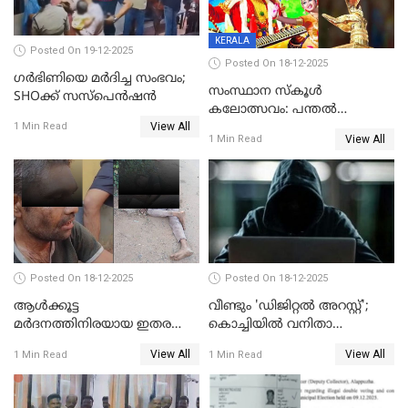
KERALA
Posted On 19-12-2025
Posted On 18-12-2025
ഗര്‍ഭിണിയെ മർദിച്ച സംഭവം;
സംസ്ഥാന സ്കൂൾ
SHOക്ക് സസ്പെൻഷൻ
കലോത്സവം: പന്തൽ
View All
കാൽനാട്ടൽ 20 ന്
1 Min Read
View All
1 Min Read
Posted On 18-12-2025
Posted On 18-12-2025
ആൾക്കൂട്ട
വീണ്ടും 'ഡിജിറ്റല്‍ അറസ്റ്റ്';
മർദനത്തിനിരയായ ഇതര
കൊച്ചിയില്‍ വനിതാ
സംസ്ഥാന തൊഴിലാളി മരിച്ചു;
ഡോക്ടര്‍ക്ക് നഷ്ടമായത് 6.38
View All
View All
1 Min Read
1 Min Read
നടുക്കുന്ന സംഭവം
കോടി രൂപ
വാളയാറിൽ