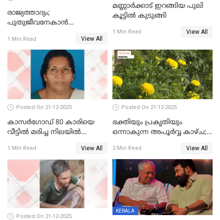
മണ്ണാർക്കാട് ഇറങ്ങിയ പുലി
രാജ്യത്താദ്യം;
കൂട്ടിൽ കുടുങ്ങി
പുതുജീവനേകാൻ
View All
ഷിബുവിന്റെ ഹൃദയം
1 Min Read
View All
1 Min Read
എറണാകുളം സർക്കാർ
ജനറൽ
ആശുപത്രിയിലെത്തിച്ചു
Posted On 21-12-2025
Posted On 21-12-2025
കാസർഗോഡ് 80 കാരിയെ
ഭക്തിയും പ്രകൃതിയും
വീട്ടിൽ മരിച്ച നിലയിൽ
ഒന്നാകുന്ന അപൂര്‍വ്വ കാഴ്ച;
കണ്ടെത്തി
ഭക്തർക്ക്
View All
View All
1 Min Read
2 Min Read
കാഴ്ചാനുഭവമൊരുക്കി
ശബരീ നന്ദനം
KERALA
Posted On 21-12-2025