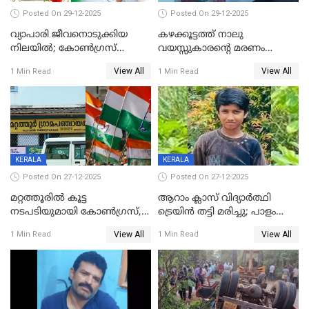
Posted On 29-12-2025
Posted On 29-12-2025
വ്യാപാരി ജീവനൊടുക്കിയ
കഴക്കൂട്ടത്ത് നാലു
നിലയില്‍; കോണ്‍ഗ്രസ്
വയസ്സുകാരന്റെ മരണം
കൗണ്‍സിലറുടെ
കൊലപാതകം: അമ്മയും
View All
View All
1 Min Read
1 Min Read
മാനസികപീഡനമെന്ന് കുറിപ്പ്
സുഹൃത്തും പൊലീസ്
കസ്റ്റഡിയിൽ
KERALA
KERALA
Posted On 27-12-2025
Posted On 27-12-2025
മറ്റത്തൂരിൽ കൂട്ട
ആറാം ക്ലാസ് വിദ്യാർത്ഥി
നടപടിയുമായി കോണ്‍ഗ്രസ്,
ട്രെയിൻ തട്ടി മരിച്ചു; പാളം
ബിജെപി പാളയത്തിലെത്തിയ
മുറിച്ചുകടക്കുന്നതിനിടെ
View All
View All
1 Min Read
1 Min Read
എട്ട് പേര്‍ ഉള്‍പ്പെടെ
അപകടം മലപ്പുറത്ത്
പത്തുപേരെ പുറത്താക്കി,
ചൊവ്വന്നൂരിലും നടപടി