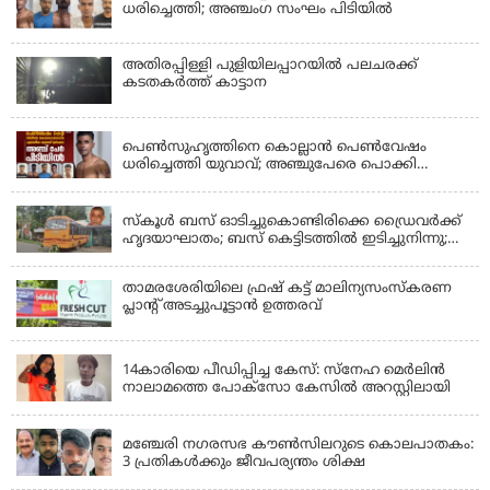
ധരിച്ചെത്തി; അഞ്ചംഗ സംഘം പിടിയിൽ
അതിരപ്പിള്ളി പുളിയിലപ്പാറയിൽ പലചരക്ക്
കടതകർത്ത് കാട്ടാന
KERALA
പെണ്‍സുഹൃത്തിനെ കൊല്ലാന്‍ പെണ്‍വേഷം
ധരിച്ചെത്തി യുവാവ്; അഞ്ചുപേരെ പൊക്കി
പൊലീസ്
KERALA
സ്കൂൾ ബസ് ഓടിച്ചുകൊണ്ടിരിക്കെ ഡ്രൈവർക്ക്
ഹൃദയാഘാതം; ബസ് കെട്ടിടത്തിൽ ഇടിച്ചുനിന്നു;
ഡ്രൈവർ മരിച്ചു, രണ്ട് കുട്ടികൾക്ക് പരിക്ക്
താമരശേരിയിലെ ഫ്രഷ് കട്ട് മാലിന്യസംസ്കരണ
പ്ലാന്റ് അടച്ചുപൂട്ടാൻ ഉത്തരവ്
KERALA
14കാരിയെ പീഡിപ്പിച്ച കേസ്: സ്നേഹ മെർലിൻ
നാലാമത്തെ പോക്‌സോ കേസിൽ അറസ്റ്റിലായി
LATEST NEWS
മഞ്ചേരി നഗരസഭ കൗൺസിലറുടെ കൊലപാതകം:
3 പ്രതികൾക്കും ജീവപര്യന്തം ശിക്ഷ