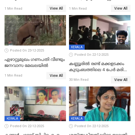
സൃഷ്ടിച്ച് കുട്ടി ലഹരിസംഘം
വിദേശവ്യവസായിയുടെ മൊഴി
View All
View All
1 Min Read
1 Min Read
KERALA
Posted On 23-12-2025
Posted On 22-12-2025
ഏഴാറ്റുമുഖം ഗണപതി വീണ്ടും
കണ്ണൂരിൽ രണ്ട് മക്കളടക്കം
ജനവാസ മേഖലയിൽ
കുടുംബത്തിലെ 4 പേർ മരിച്ച
View All
നിലയിൽ
1 Min Read
View All
30 Min Read
KERALA
KERALA
Posted On 22-12-2025
Posted On 22-12-2025