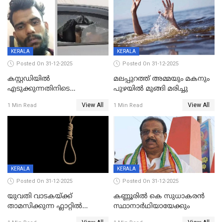
KERALA
KERALA
Posted On 31-12-2025
Posted On 31-12-2025
കസ്റ്റഡിയിൽ
മലപ്പുറത്ത് അമ്മയും മകനും
എടുക്കുന്നതിനിടെ
പുഴയിൽ മുങ്ങി മരിച്ചു
വിലങ്ങുമായി രക്ഷപ്പെട്ട
View All
View All
1 Min Read
1 Min Read
വധശ്രമക്കേസ് പ്രതി പിടിയിൽ
KERALA
KERALA
Posted On 31-12-2025
Posted On 31-12-2025
യുവതി വാടകയ്ക്ക്
കണ്ണൂരിൽ കെ സുധാകരൻ
താമസിക്കുന്ന ഫ്ലാറ്റില്‍
സ്ഥാനാർഥിയായേക്കും
തൂങ്ങിമരിച്ച നിലയില്‍;