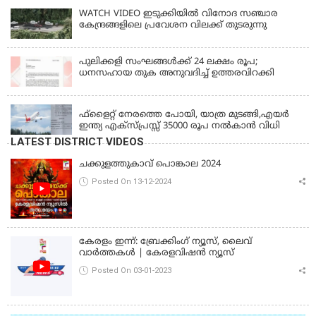
WATCH VIDEO ഇടുക്കിയിൽ വിനോദ സഞ്ചാര
കേന്ദ്രങ്ങളിലെ പ്രവേശന വിലക്ക് തുടരുന്നു
പുലിക്കളി സംഘങ്ങള്‍ക്ക് 24 ലക്ഷം രൂപ;
ധനസഹായ തുക അനുവദിച്ച് ഉത്തരവിറക്കി
KERALA
ഫ്ളൈറ്റ് നേരത്തെ പോയി, യാത്ര മുടങ്ങി,എയർ
ഇന്ത്യ എക്സ്പ്രസ്സ് 35000 രൂപ നൽകാൻ വിധി
LATEST DISTRICT VIDEOS
ചക്കുളത്തുകാവ് പൊങ്കാല 2024
Posted On 13-12-2024
കേരളം ഇന്ന്: ബ്രേക്കിംഗ് ന്യൂസ്, ലൈവ്
വാർത്തകൾ | കേരളവിഷൻ ന്യൂസ്
Posted On 03-01-2023