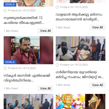
KERALA
Posted On 19-12-2025
Posted On 19-12-2025
വാളയാർ ആൾക്കൂട്ട മർദനം:
സ്വത്തുതര്‍ക്കത്തില്‍ 72
രാംനാരായണൻ നേരിട്ടത്
കാരിയെ തീകൊളുത്തി
കൊടും ക്രൂരത; ശരീരത്തിൽ
View All
കൊന്നു;
1 Min Read
നാൽപ്പതിലേറെ
View All
1 Min Read
ക്രൂരകൊലപാതകത്തില്‍
മുറിവുകളെന്ന് പോസ്റ്റ്‌മോർട്ടം
സഹോദരിപുത്രന് ജീവപര്യന്തം
റിപ്പോർട്ട്
KERALA
Posted On 19-12-2025
Posted On 19-12-2025
ഗര്‍ഭിണിയായ യുവതിയെ
സ്കൂൾ ബസിൽ എൽകെജി
മര്‍ദിച്ച സംഭവം; ജിസ്‌ട്രേറ്റ് തല
വിദ്യാര്‍ത്ഥിനിയെ
അന്വേഷണം വേണമെന്ന്
View All
ലൈംഗികമായി ഉപദ്രവിച്ചു;
1 Min Read
യുവതി
View All
1 Min Read
ക്ലീനര്‍ പിടിയിൽ