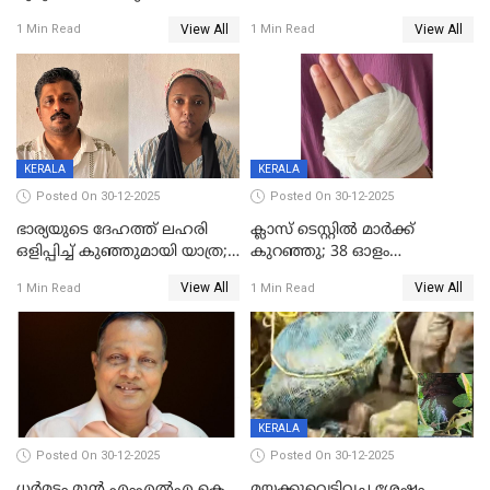
മരിച്ചനിലയിൽ കണ്ടെത്തിയ
ജിസിഡിഎക്ക് വക്കീൽ
View All
View All
1 Min Read
1 Min Read
മലയാളി യുവാവിന്റെ ഭാര്യയും
നോട്ടീസയച്ച് ഉമാ തോമസ്
മരിച്ചു
KERALA
KERALA
Posted On 30-12-2025
Posted On 30-12-2025
ഭാര്യയുടെ ദേഹത്ത് ലഹരി
ക്ലാസ് ടെസ്റ്റിൽ മാർക്ക്
ഒളിപ്പിച്ച് കുഞ്ഞുമായി യാത്ര;
കുറഞ്ഞു; 38 ഓളം
ഓട്ടോ വളഞ്ഞ് ദമ്പതികളെ
വിദ്യാർഥികളെ ട്യൂഷൻ
View All
View All
1 Min Read
1 Min Read
പിടികൂടി പൊലീസ്
സെന്ററിലെ അധ്യാപകന്‍
മർദിച്ചതായി പരാതി
KERALA
Posted On 30-12-2025
Posted On 30-12-2025
ധർമടം മുൻ എംഎല്‍എ കെ
മയക്കുവെടിവച്ച ശേഷം