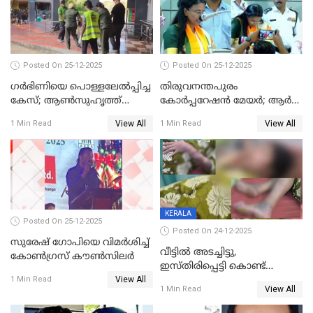
Posted On 25-12-2025
Posted On 25-12-2025
ഗര്‍ഭിണിയെ പൊള്ളലേല്‍പ്പിച്ച
തിരുവനന്തപുരം
കേസ്; ആണ്‍സുഹൃത്ത്
കോര്‍പ്പറേഷന്‍ മേയർ; ആര്‍
പിടിയില്‍
ശ്രീലേഖയ്ക്ക് മുൻതൂക്കം
View All
View All
1 Min Read
1 Min Read
KERALA
Posted On 25-12-2025
Posted On 24-12-2025
സുരേഷ് ഗോപിയെ വിമര്‍ശിച്ച്
വീട്ടിൽ അടച്ചിട്ടു,
കോണ്‍ഗ്രസ് കൗണ്‍സിലര്‍
ഇസ്തിരിപ്പെട്ടി കൊണ്ട്
View All
പൊള്ളിച്ചു; 8 മാസം
1 Min Read
View All
1 Min Read
ഗർഭിണിയായ യുവതിക്ക് ക്രൂര
മർദനം