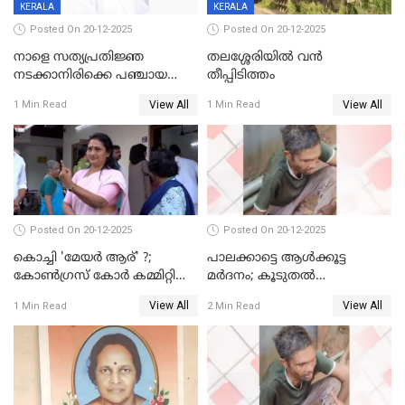
KERALA
KERALA
Posted On 20-12-2025
Posted On 20-12-2025
നാളെ സത്യപ്രതിജ്ഞ
തലശ്ശേരിയിൽ വൻ
നടക്കാനിരിക്കെ പഞ്ചായത്ത്
തീപ്പിടിത്തം
മെമ്പർ മരിച്ചു
View All
View All
1 Min Read
1 Min Read
Posted On 20-12-2025
Posted On 20-12-2025
കൊച്ചി 'മേയർ ആര്' ?;
പാലക്കാട്ടെ ആള്‍ക്കൂട്ട
കോണ്‍ഗ്രസ് കോര്‍ കമ്മിറ്റി
മര്‍ദനം; കൂടുതല്‍
യോഗം ചൊവ്വാഴ്ച
അറസ്റ്റുണ്ടാവും, മര്‍ദിച്ചത് 15
View All
View All
1 Min Read
2 Min Read
അംഗ സംഘമെന്ന് വിവരം