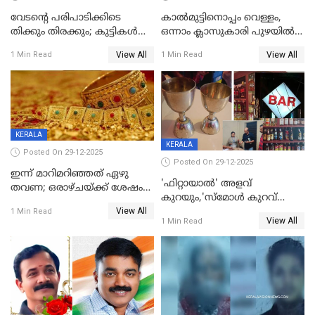
വേടന്റെ പരിപാടിക്കിടെ
കാൽമുട്ടിനൊപ്പം വെള്ളം,
തിക്കും തിരക്കും; കുട്ടികള്‍
ഒന്നാം ക്ലാസുകാരി പുഴയിൽ
ഉള്‍പ്പെടെ നിരവധി പേര്‍ക്ക്
മുങ്ങി മരിച്ചു; ദാരുണ സംഭവം
View All
View All
1 Min Read
1 Min Read
പരിക്ക്; പാളം മറികടന്ന
കുട്ടികൾക്കൊപ്പം
യുവാവ് ട്രെയിന്‍ തട്ടി മരിച്ചു
കളിക്കുന്നതിനിടെ
KERALA
KERALA
Posted On 29-12-2025
Posted On 29-12-2025
ഇന്ന് മാറിമറിഞ്ഞത് ഏഴു
'ഫിറ്റായാൽ' അളവ്
തവണ; ഒരാഴ്ചയ്ക്ക് ശേഷം
കുറയും,'സ്‌മോൾ കുറവ്
സ്വർണവിലയിൽ ഇടിവ്
View All
പിടികൂടി; ബാറിന് 25,000 രൂപ
1 Min Read
View All
1 Min Read
പിഴ