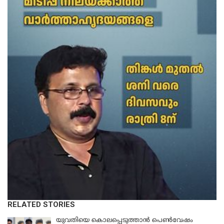
RELATED STORIES
യുവതിയെ കൊലപ്പെടുത്താൻ പെൺവേഷം