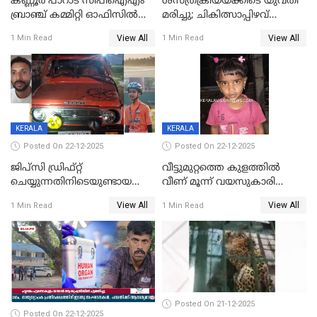
കണ്ണൂർ പാറാട് സിപിഐഎം
ശസ്ത്രക്രിയയ്‌ക്കിടെ യുവതി
ബ്രാഞ്ച് കമ്മിറ്റി ഓഫിസിൽ
മരിച്ചു; ചികിത്സാപ്പിഴവ്
തീയിട്ടു; നേതാക്കളുടെ
ആരോപിച്ച് ബന്ധുക്കൾ;
View All
View All
1 Min Read
1 Min Read
ചിത്രങ്ങളടക്കം കത്തിയ
സംഭവം മാവേലിക്കരയിൽ
നിലയിൽ
KERALA
KERALA
Posted On 22-12-2025
Posted On 22-12-2025
ജിപ്സി ഡ്രിഫ്റ്റ്
വീട്ടുമുറ്റത്തെ കുളത്തിൽ
ചെയ്യുന്നതിനിടെയുണ്ടായ
വീണ് മൂന്ന് വയസുകാരി
അപകടം; 14 വയസുകാരന്
മരിച്ചു
View All
View All
1 Min Read
1 Min Read
ദാരുണാന്ത്യം; ജീപ്സി
ഓടിച്ചയാൾ അറസ്റ്റിൽ.
Posted On 21-12-2025
Posted On 22-12-2025