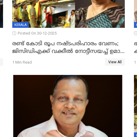
KERALA
Posted On 30-12-2025
രണ്ട് കോടി രൂപ നഷ്ടപരിഹാരം വേണം;
ഭ
ജിസിഡിഎക്ക് വക്കീൽ നോട്ടീസയച്ച് ഉമാ
തോമസ്
1 Min Read
1
View All