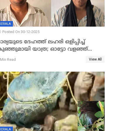
KERALA
Posted On 30-12-2025
ാര്യയുടെ ദേഹത്ത് ലഹരി ഒളിപ്പിച്ച്
കുഞ്ഞുമായി യാത്ര; ഓട്ടോ വളഞ്ഞ്
ദമ്പതികളെ പിടികൂടി പൊലീസ്
 Min Read
View All
KERALA