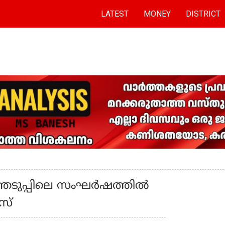
LATEST
MONEY
DISTRICT
െടുപ്പിലെ സംഘര്‍ഷത്തില്‍
േസ്