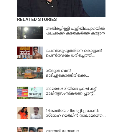
RELATED STORIES
അതിരപ്പിള്ളി പുളിയിലപ്പാറയിൽ
പലചരക്ക് കടതകർത്ത് കാട്ടാന
KERALA
പെണ്‍സുഹൃത്തിനെ കൊല്ലാന്‍
പെണ്‍വേഷം ധരിച്ചെത്തി
യുവാവ്; അഞ്ചുപേരെ പൊക്കി
KERALA
പൊലീസ്
സ്കൂൾ ബസ്
ഓടിച്ചുകൊണ്ടിരിക്കെ
ഡ്രൈവർക്ക് ഹൃദയാഘാതം;
ബസ് കെട്ടിടത്തിൽ ഇടിച്ചുനിന്നു;
താമരശേരിയിലെ ഫ്രഷ് കട്ട്
ഡ്രൈവർ മരിച്ചു, രണ്ട്
മാലിന്യസംസ്കരണ പ്ലാന്റ്
കുട്ടികൾക്ക് പരിക്ക്
അടച്ചുപൂട്ടാൻ ഉത്തരവ്
KERALA
14കാരിയെ പീഡിപ്പിച്ച കേസ്:
സ്നേഹ മെർലിൻ നാലാമത്തെ
പോക്‌സോ കേസിൽ
LATEST NEWS
അറസ്റ്റിലായി
മഞ്ചേരി നഗരസഭ