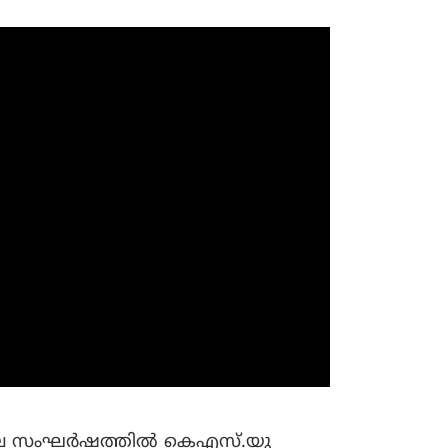
ലെ സംഘര്‍ഷത്തില്‍ കെഎസ്.യു