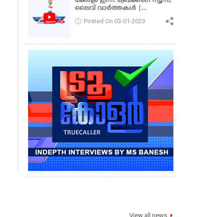
കേരളം ഇന്ന്: ബ്രേക്കിംഗ് ന്യൂസ്,
ലൈവ് വാർത്തകൾ |
കേരളവിഷൻ ന്യൂസ്
Posted On 03-01-2023
View all news