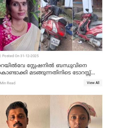
Posted On 31-12-2025
റെയിൽവേ സ്റ്റേഷനിൽ ബന്ധുവിനെ
ൊണ്ടാക്കി മടങ്ങുന്നതിനിടെ ടോറസ്സ്
ോറി സ്കൂട്ടറിൽ ഇടിച്ചു : യുവതിക്ക്
 Min Read
View All
ാരുണാന്ത്യം