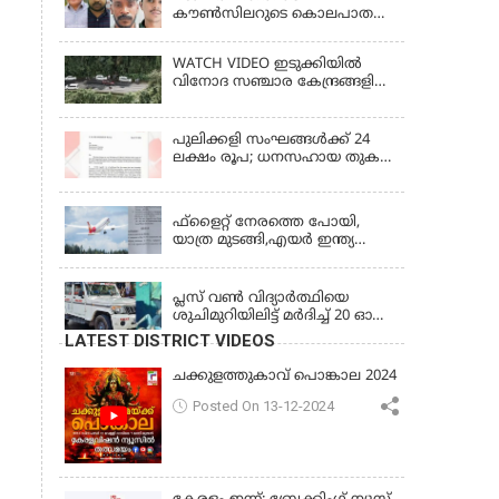
കൗൺസിലറുടെ കൊലപാതകം:
3 പ്രതികൾക്കും ജീവപര്യന്തം
ശിക്ഷ
WATCH VIDEO ഇടുക്കിയിൽ
വിനോദ സഞ്ചാര കേന്ദ്രങ്ങളിലെ
പ്രവേശന വിലക്ക് തുടരുന്നു
പുലിക്കളി സംഘങ്ങള്‍ക്ക് 24
ലക്ഷം രൂപ; ധനസഹായ തുക
അനുവദിച്ച് ഉത്തരവിറക്കി
KERALA
ഫ്ളൈറ്റ് നേരത്തെ പോയി,
യാത്ര മുടങ്ങി,എയർ ഇന്ത്യ
എക്സ്പ്രസ്സ് 35000 രൂപ
KERALA
നൽകാൻ വിധി
പ്ലസ് വൺ വിദ്യാർത്ഥിയെ
ശുചിമുറിയിലിട്ട് മർദിച്ച് 20 ഓളം
പ്ലസ് ടു വിദ്യാർത്ഥികൾ;
LATEST DISTRICT VIDEOS
പൊലീസിൽ പരാതി
ചക്കുളത്തുകാവ് പൊങ്കാല 2024
Posted On 13-12-2024