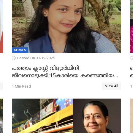
KERALA
Posted On 31-12-2025
പത്താം ക്ലാസ്സ് വിദ്യാര്‍ഥിനി
ജീവനൊടുക്കി;15കാരിയെ കണ്ടെത്തിയത്
ക
കിടപ്പുമുറിയില്‍ തൂങ്ങി മരിച്ച നിലയിൽ
ല
1 Min Read
1
View All
ദ