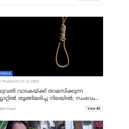
KERALA
Posted On 31-12-2025
യുവതി വാടകയ്ക്ക് താമസിക്കുന്ന
്ലാറ്റില്‍ തൂങ്ങിമരിച്ച നിലയില്‍; സംഭവം
കൈതപ്പൊയിലില്‍
 Min Read
View All