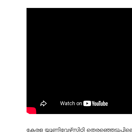
കേരള യൂണിവേഴ്‌സിറ്റി തെരഞ്ഞെടുപ്പി