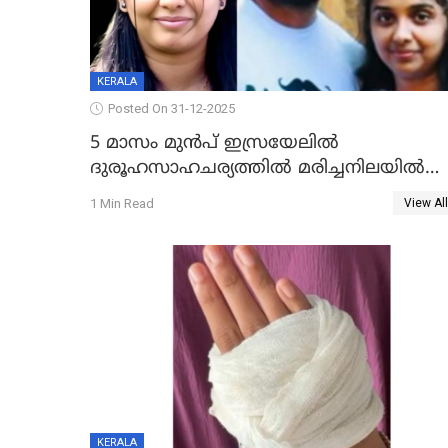
KERALA
Posted On 31-12-2025
5 മാസം മുൻപ് ഇസ്രയേലിൽ
ദുരൂഹസാഹചര്യത്തിൽ മരിച്ചനിലയിൽ
കണ്ടെത്തിയ മലയാളി യുവാവിന്റെ
1 Min Read
View All
ഭാര്യയും മരിച്ചു
KERALA