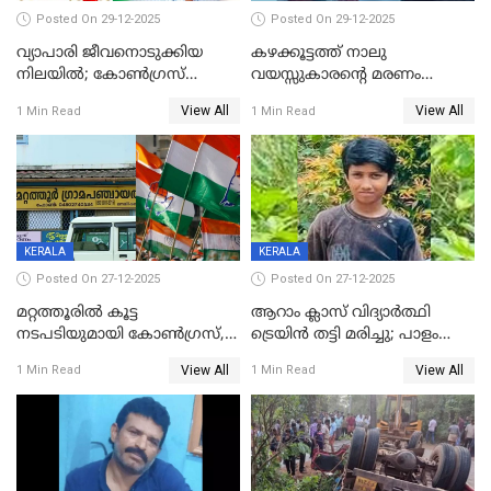
Posted On 29-12-2025
Posted On 29-12-2025
വ്യാപാരി ജീവനൊടുക്കിയ
കഴക്കൂട്ടത്ത് നാലു
നിലയില്‍; കോണ്‍ഗ്രസ്
വയസ്സുകാരന്റെ മരണം
കൗണ്‍സിലറുടെ
കൊലപാതകം: അമ്മയും
View All
View All
1 Min Read
1 Min Read
മാനസികപീഡനമെന്ന് കുറിപ്പ്
സുഹൃത്തും പൊലീസ്
കസ്റ്റഡിയിൽ
KERALA
KERALA
Posted On 27-12-2025
Posted On 27-12-2025
മറ്റത്തൂരിൽ കൂട്ട
ആറാം ക്ലാസ് വിദ്യാർത്ഥി
നടപടിയുമായി കോണ്‍ഗ്രസ്,
ട്രെയിൻ തട്ടി മരിച്ചു; പാളം
ബിജെപി പാളയത്തിലെത്തിയ
മുറിച്ചുകടക്കുന്നതിനിടെ
View All
View All
1 Min Read
1 Min Read
എട്ട് പേര്‍ ഉള്‍പ്പെടെ
അപകടം മലപ്പുറത്ത്
പത്തുപേരെ പുറത്താക്കി,
ചൊവ്വന്നൂരിലും നടപടി