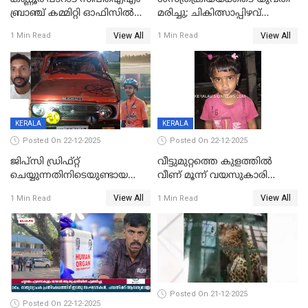
ബ്രാഞ്ച് കമ്മിറ്റി ഓഫിസിൽ
മരിച്ചു; ചികിത്സാപ്പിഴവ്
തീയിട്ടു; നേതാക്കളുടെ
ആരോപിച്ച് ബന്ധുക്കൾ;
View All
View All
1 Min Read
1 Min Read
ചിത്രങ്ങളടക്കം കത്തിയ
സംഭവം മാവേലിക്കരയിൽ
നിലയിൽ
KERALA
KERALA
Posted On 22-12-2025
Posted On 22-12-2025
ജിപ്സി ഡ്രിഫ്റ്റ്
വീട്ടുമുറ്റത്തെ കുളത്തിൽ
ചെയ്യുന്നതിനിടെയുണ്ടായ
വീണ് മൂന്ന് വയസുകാരി
അപകടം; 14 വയസുകാരന്
മരിച്ചു
View All
View All
1 Min Read
1 Min Read
ദാരുണാന്ത്യം; ജീപ്സി
ഓടിച്ചയാൾ അറസ്റ്റിൽ.
Posted On 21-12-2025
Posted On 22-12-2025