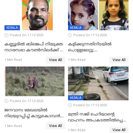
KERALA
KERALA
Posted On 17-12-2025
Posted On 17-12-2025
കണ്ണൂരിൽ ബിജെപി നിയുക്ത
കളിക്കുന്നതിനിടയിൽ
നഗരസഭാ കൗൺസിലർക്ക് 36
പൊള്ളലേറ്റു;
വർഷം തടവുശിക്ഷ
ചികിത്സയിലായിരുന്ന രണ്ടാം
View All
View All
1 Min Read
1 Min Read
ക്ലാസ് വിദ്യാർത്ഥിനി മരിച്ചു
KERALA
Posted On 17-12-2025
Posted On 17-12-2025
ജനവാസ മേഖലയില്‍
മന്ത്രി സജി ചെറിയാന്റെ
നിലയുറപ്പിച്ച് കാട്ടുകൊമ്പന്‍
വാഹനം അപകടത്തിൽപ്പെട്ടു;
പടയപ്പ
View All
മന്ത്രിയും സംഘവും
1 Min Read
View All
1 Min Read
രക്ഷപ്പെട്ടത് തലനാരിടയ്ക്ക്