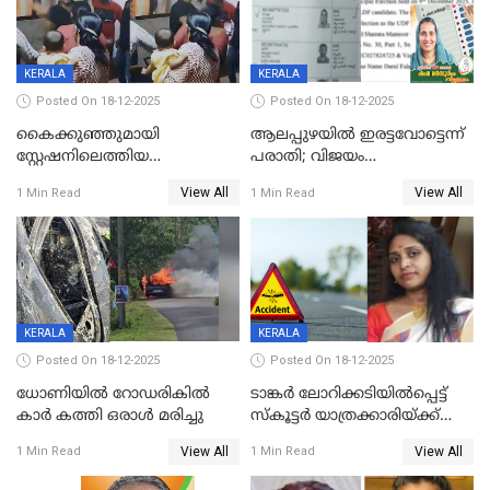
KERALA
KERALA
Posted On 18-12-2025
Posted On 18-12-2025
കൈക്കുഞ്ഞുമായി
ആലപ്പുഴയിൽ ഇരട്ടവോട്ടെന്ന്
സ്റ്റേഷനിലെത്തിയ
പരാതി; വിജയം
യുവതിയ്ക്ക് മർദ്ദനം; സിഐ
റദ്ദാക്കണമെന്ന് വലിയമരം
View All
View All
1 Min Read
1 Min Read
കരണത്തടിച്ചു; CC ടിവി
വാർഡിലെ എൽഡിഎഫ്
ദൃശ്യങ്ങൾ പുറത്ത്
സ്ഥാനാർത്ഥി
KERALA
KERALA
Posted On 18-12-2025
Posted On 18-12-2025
ധോണിയിൽ റോഡരികിൽ
ടാങ്കർ ലോറിക്കടിയിൽപ്പെട്ട്
കാർ കത്തി ഒരാൾ മരിച്ചു
സ്കൂട്ടർ യാത്രക്കാരിയ്ക്ക്
ദാരുണാന്ത്യം; അപകടം
View All
View All
1 Min Read
1 Min Read
കണ്ടോത്ത് ദേശീയ പാതയിൽ