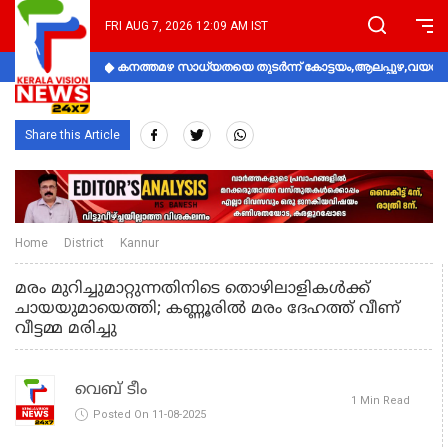
FRI AUG 7, 2026 12:09 AM IST
കനത്തമഴ സാധ്യതയെ തുടർന്ന് കോട്ടയം,ആലപ്പുഴ,വയനാട്
Share this Article
Home
District
Kannur
മരം മുറിച്ചുമാറ്റുന്നതിനിടെ തൊഴിലാളികൾക്ക്
ചായയുമായെത്തി; കണ്ണൂരിൽ മരം ദേഹത്ത് വീണ്
വീട്ടമ്മ മരിച്ചു
വെബ് ടീം
1 Min Read
Posted On 11-08-2025