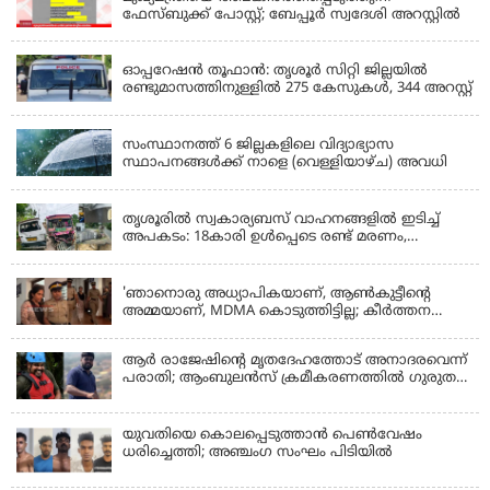
ഫേസ്‌ബുക്ക് പോസ്റ്റ്; ബേപ്പൂർ സ്വദേശി അറസ്റ്റിൽ
KERALA
ഓപ്പറേഷൻ തൂഫാൻ: തൃശൂർ സിറ്റി ജില്ലയിൽ
രണ്ടുമാസത്തിനുള്ളിൽ 275 കേസുകൾ, 344 അറസ്റ്റ്
KERALA
സംസ്ഥാനത്ത് 6 ജില്ലകളിലെ വിദ്യാഭ്യാസ
സ്ഥാപനങ്ങൾക്ക് നാളെ (വെള്ളിയാഴ്ച) അവധി
KERALA
തൃശൂരിൽ സ്വകാര്യബസ് വാഹനങ്ങളില്‍ ഇടിച്ച്
അപകടം: 18കാരി ഉൾപ്പെടെ രണ്ട് മരണം,
പത്തോളം പേർക്ക് പരിക്ക്
KERALA
'ഞാനൊരു അധ്യാപികയാണ്, ആണ്‍കുട്ടീന്റെ
അമ്മയാണ്‌, MDMA കൊടുത്തിട്ടില്ല; കീർത്തന
മാധ്യമങ്ങളോട്; പൊലീസ് കസ്റ്റഡിയിൽ വിട്ട്
കോടതി, ജാമ്യാപേക്ഷ തള്ളി
ആര്‍ രാജേഷിന്റെ മൃതദേഹത്തോട് അനാദരവെന്ന്
പരാതി; ആംബുലന്‍സ് ക്രമീകരണത്തില്‍ ഗുരുതര
വീഴ്ച; മൃതദേഹം ചാവക്കാട് വരെ എത്തിച്ചത്
ഫ്രീസര്‍ സംവിധാനം ഇല്ലാതെയെന്നും ആരോപണം
യുവതിയെ കൊലപ്പെടുത്താൻ പെൺവേഷം
ധരിച്ചെത്തി; അഞ്ചംഗ സംഘം പിടിയിൽ