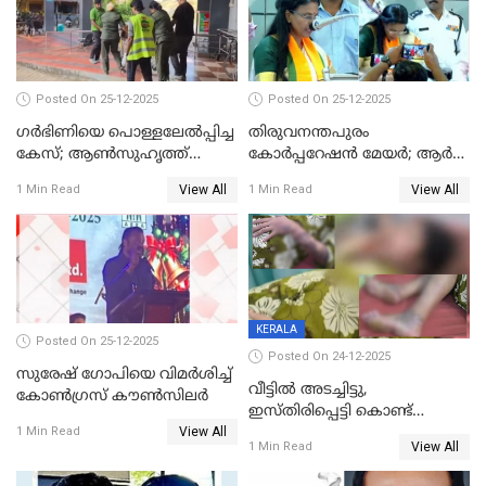
Posted On 25-12-2025
Posted On 25-12-2025
ഗര്‍ഭിണിയെ പൊള്ളലേല്‍പ്പിച്ച
തിരുവനന്തപുരം
കേസ്; ആണ്‍സുഹൃത്ത്
കോര്‍പ്പറേഷന്‍ മേയർ; ആര്‍
പിടിയില്‍
ശ്രീലേഖയ്ക്ക് മുൻതൂക്കം
View All
View All
1 Min Read
1 Min Read
KERALA
Posted On 25-12-2025
Posted On 24-12-2025
സുരേഷ് ഗോപിയെ വിമര്‍ശിച്ച്
വീട്ടിൽ അടച്ചിട്ടു,
കോണ്‍ഗ്രസ് കൗണ്‍സിലര്‍
ഇസ്തിരിപ്പെട്ടി കൊണ്ട്
View All
പൊള്ളിച്ചു; 8 മാസം
1 Min Read
View All
1 Min Read
ഗർഭിണിയായ യുവതിക്ക് ക്രൂര
മർദനം