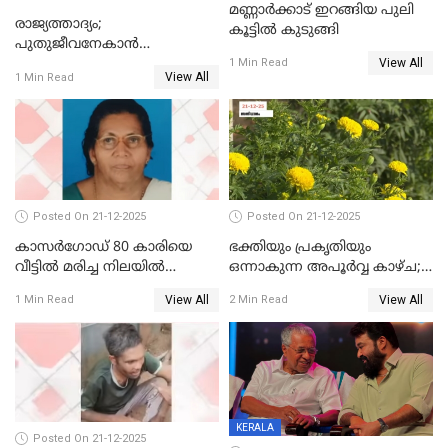
മണ്ണാർക്കാട് ഇറങ്ങിയ പുലി
രാജ്യത്താദ്യം;
കൂട്ടിൽ കുടുങ്ങി
പുതുജീവനേകാൻ
View All
ഷിബുവിന്റെ ഹൃദയം
1 Min Read
View All
1 Min Read
എറണാകുളം സർക്കാർ
ജനറൽ
ആശുപത്രിയിലെത്തിച്ചു
Posted On 21-12-2025
Posted On 21-12-2025
കാസർഗോഡ് 80 കാരിയെ
ഭക്തിയും പ്രകൃതിയും
വീട്ടിൽ മരിച്ച നിലയിൽ
ഒന്നാകുന്ന അപൂര്‍വ്വ കാഴ്ച;
കണ്ടെത്തി
ഭക്തർക്ക്
View All
View All
1 Min Read
2 Min Read
കാഴ്ചാനുഭവമൊരുക്കി
ശബരീ നന്ദനം
KERALA
Posted On 21-12-2025