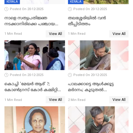
KERALA
KERALA
Posted On 20-12-2025
Posted On 20-12-2025
നാളെ സത്യപ്രതിജ്ഞ
തലശ്ശേരിയിൽ വൻ
നടക്കാനിരിക്കെ പഞ്ചായത്ത്
തീപ്പിടിത്തം
മെമ്പർ മരിച്ചു
View All
View All
1 Min Read
1 Min Read
Posted On 20-12-2025
Posted On 20-12-2025
കൊച്ചി 'മേയർ ആര്' ?;
പാലക്കാട്ടെ ആള്‍ക്കൂട്ട
കോണ്‍ഗ്രസ് കോര്‍ കമ്മിറ്റി
മര്‍ദനം; കൂടുതല്‍
യോഗം ചൊവ്വാഴ്ച
അറസ്റ്റുണ്ടാവും, മര്‍ദിച്ചത് 15
View All
View All
1 Min Read
2 Min Read
അംഗ സംഘമെന്ന് വിവരം