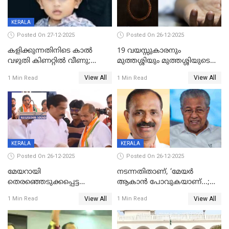
KERALA
Posted On 27-12-2025
Posted On 26-12-2025
കളിക്കുന്നതിനിടെ കാൽ
19 വയസ്സുകാരനും
വഴുതി കിണറ്റിൽ വീണു;
മുത്തശ്ശിയും മുത്തശ്ശിയുടെ
ഒന്നര വയസ്സുകാരന്
സഹോദരിയും വീട്ടിൽ തൂങ്ങി
View All
View All
1 Min Read
1 Min Read
ദാരുണാന്ത്യം
മരിച്ചനിലയിൽ
KERALA
KERALA
Posted On 26-12-2025
Posted On 26-12-2025
മേയറായി
നടന്നതിതാണ്, ‘മേയർ
തെരഞ്ഞെടുക്കപ്പെട്ട
ആകാൻ പോവുകയാണ്...;
ശേഷമുള്ള പി ഇന്ദിരയുടെ
ആവട്ടെ, അഭിനന്ദനങ്ങൾ’;
View All
View All
1 Min Read
1 Min Read
ആദ്യ വോട്ട് അസാധു; കണ്ണൂർ
മുഖ്യമന്ത്രിയുടെ ഓഫീസ്
ഡെപ്യൂട്ടി മേയർ സ്ഥാനത്ത്
തന്നെ വിശദീകരിയ്ക്കുന്നു;
താഹിറിന് വിജയം
സത്യമിതാണ്