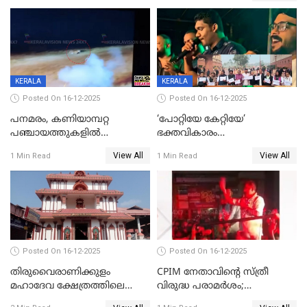
KERALA
KERALA
Posted On 16-12-2025
Posted On 16-12-2025
പനമരം, കണിയാമ്പറ്റ
‘പോറ്റിയേ കേറ്റിയേ’
പഞ്ചായത്തുകളിൽ
ഭക്തവികാരം
ബുധനാഴ്ച വിദ്യാഭ്യാസ
വ്രണപ്പെടുത്തിയെന്നു
View All
View All
1 Min Read
1 Min Read
സ്ഥാപനങ്ങൾക്ക് അവധി
ഡിജിപിക്ക് പരാതി; ശക്തമായ
നടപടി വേണമെന്നു
സിപിഐഎമ്മും
Posted On 16-12-2025
Posted On 16-12-2025
തിരുവൈരാണിക്കുളം
CPIM നേതാവിൻ്റെ സ്ത്രീ
മഹാദേവ ക്ഷേത്രത്തിലെ
വിരുദ്ധ പരാമർശം;
നടതുറപ്പ് മഹോത്സവത്തിന്
കേസെടുത്ത് പൊലീസ്