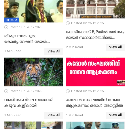
KERALA
Posted On 26-12-2025
Posted On 26-12-2025
കോഴിക്കോട് BJPയിൽ തർക്കം;
തിരുവനന്തപുരം
മേയർ സ്ഥാനാർത്ഥിയെ
കോര്‍പ്പറേഷന്‍ മേയര്‍
പരസ്യമായി പ്രഖ്യാപിച്ചില്ല
View All
തെരഞ്ഞെടുപ്പ്; സിപിഐഎം
2 Min Read
View All
1 Min Read
ഹൈക്കോടതിയിലേക്ക്;
സത്യപ്രതിജ്ഞ ചടങ്ങില്‍
ചട്ടലംഘനമെന്ന് പാർട്ടി
Posted On 26-12-2025
Posted On 25-12-2025
വണ്ടിക്കടവിലെ നരഭോജി
കരോള്‍ സംഘത്തിന് നേരെ
കടുവ കൂട്ടിലായി
ആക്രമണം; ഒരാള്‍ അറസ്റ്റില്‍
View All
View All
1 Min Read
1 Min Read