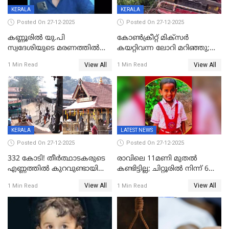
KERALA
KERALA
Posted On 27-12-2025
Posted On 27-12-2025
കണ്ണൂരിൽ യു.പി
കോണ്‍ക്രീറ്റ് മിക്‌സര്‍
സ്വദേശിയുടെ മരണത്തിൽ
കയറ്റിവന്ന ലോറി മറിഞ്ഞു;
അഞ്ചംഗ സംഘത്തിനെതിരെ
രണ്ടുപേര്‍ക്ക് ദാരുണാന്ത്യം;
View All
View All
1 Min Read
1 Min Read
കേസ്; തർക്കമുണ്ടായത്
അപകടം കണ്ണൂരിൽ
ഫേഷ്യലിന് 300 രൂപ
ആവശ്യപ്പെട്ടതിനെച്ചൊല്ലി
KERALA
LATEST NEWS
Posted On 27-12-2025
Posted On 27-12-2025
332 കോടി! തീർത്ഥാടകരുടെ
രാവിലെ 11മണി മുതൽ
എണ്ണത്തിൽ കുറവുണ്ടായിട്ടും
കണ്ടിട്ടില്ല; ചിറ്റൂരിൽ നിന്ന് 6
ശബരിമലയിൽ വരുമാനം
വയസ്സുകാരനെ കാണാതായി
View All
View All
1 Min Read
1 Min Read
കുതിച്ചുയരുന്നു