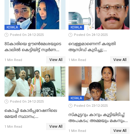
KERALA
KERALA
Posted On 24-12-2025
Posted On 24-12-2025
80കാരിയെ ഊൺമേശയുടെ
വെള്ളമാണെന്ന് കരുതി
കാലിൽ കെട്ടിയിട്ട് സ്വർണവും
ആസിഡ് കുടിച്ചു;
പണവും കവർന്നു;
ചികിത്സയിലിരുന്ന ആള്‍
View All
View All
1 Min Read
1 Min Read
കൊച്ചുമകനും സുഹൃത്തും
മരിച്ചു
അറസ്റ്റിൽ
KERALA
Posted On 24-12-2025
Posted On 23-12-2025
കൊച്ചി കോര്‍പ്പറേഷനിലെ
സ്കൂട്ടറും കാറും കൂട്ടിയിടിച്ച്
മേയര്‍ സ്ഥാനം;
അപകടം; അമ്മയും മകനും
കോണ്‍ഗ്രസില്‍ അതൃപതി
View All
മരിച്ചു, മറ്റൊരു മകൻ
1 Min Read
രൂക്ഷം
View All
1 Min Read
ഗുരുതരാവസ്ഥയിൽ