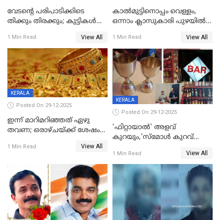
വേടന്റെ പരിപാടിക്കിടെ
കാൽമുട്ടിനൊപ്പം വെള്ളം,
തിക്കും തിരക്കും; കുട്ടികള്‍
ഒന്നാം ക്ലാസുകാരി പുഴയിൽ
ഉള്‍പ്പെടെ നിരവധി പേര്‍ക്ക്
മുങ്ങി മരിച്ചു; ദാരുണ സംഭവം
View All
View All
1 Min Read
1 Min Read
പരിക്ക്; പാളം മറികടന്ന
കുട്ടികൾക്കൊപ്പം
യുവാവ് ട്രെയിന്‍ തട്ടി മരിച്ചു
കളിക്കുന്നതിനിടെ
KERALA
KERALA
Posted On 29-12-2025
Posted On 29-12-2025
ഇന്ന് മാറിമറിഞ്ഞത് ഏഴു
'ഫിറ്റായാൽ' അളവ്
തവണ; ഒരാഴ്ചയ്ക്ക് ശേഷം
കുറയും,'സ്‌മോൾ കുറവ്
സ്വർണവിലയിൽ ഇടിവ്
View All
പിടികൂടി; ബാറിന് 25,000 രൂപ
1 Min Read
View All
1 Min Read
പിഴ