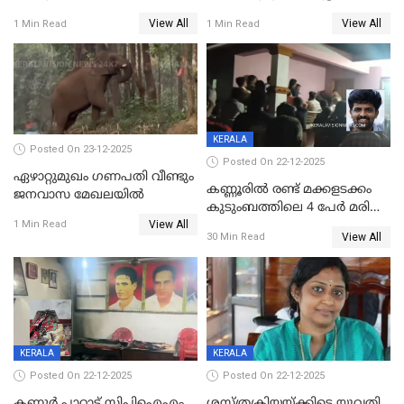
സൃഷ്ടിച്ച് കുട്ടി ലഹരിസംഘം
വിദേശവ്യവസായിയുടെ മൊഴി
View All
View All
1 Min Read
1 Min Read
KERALA
Posted On 23-12-2025
Posted On 22-12-2025
ഏഴാറ്റുമുഖം ഗണപതി വീണ്ടും
കണ്ണൂരിൽ രണ്ട് മക്കളടക്കം
ജനവാസ മേഖലയിൽ
കുടുംബത്തിലെ 4 പേർ മരിച്ച
View All
നിലയിൽ
1 Min Read
View All
30 Min Read
KERALA
KERALA
Posted On 22-12-2025
Posted On 22-12-2025
കണ്ണൂർ പാറാട് സിപിഐഎം
ശസ്ത്രക്രിയയ്‌ക്കിടെ യുവതി