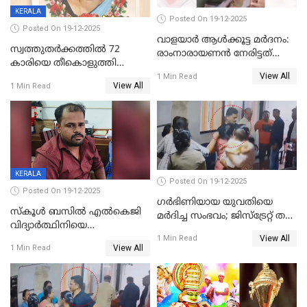
KERALA
Posted On 19-12-2025
Posted On 19-12-2025
വാളയാർ ആൾക്കൂട്ട മർദനം:
സ്വത്തുതര്‍ക്കത്തില്‍ 72
രാംനാരായണൻ നേരിട്ടത്
കാരിയെ തീകൊളുത്തി
കൊടും ക്രൂരത; ശരീരത്തിൽ
View All
കൊന്നു;
1 Min Read
നാൽപ്പതിലേറെ
View All
1 Min Read
ക്രൂരകൊലപാതകത്തില്‍
മുറിവുകളെന്ന് പോസ്റ്റ്‌മോർട്ടം
സഹോദരിപുത്രന് ജീവപര്യന്തം
റിപ്പോർട്ട്
KERALA
Posted On 19-12-2025
Posted On 19-12-2025
ഗര്‍ഭിണിയായ യുവതിയെ
സ്കൂൾ ബസിൽ എൽകെജി
മര്‍ദിച്ച സംഭവം; ജിസ്‌ട്രേറ്റ് തല
വിദ്യാര്‍ത്ഥിനിയെ
അന്വേഷണം വേണമെന്ന്
View All
ലൈംഗികമായി ഉപദ്രവിച്ചു;
1 Min Read
യുവതി
View All
1 Min Read
ക്ലീനര്‍ പിടിയിൽ