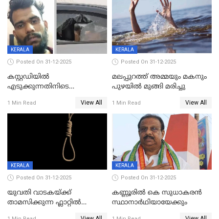
KERALA
KERALA
Posted On 31-12-2025
Posted On 31-12-2025
കസ്റ്റഡിയിൽ
മലപ്പുറത്ത് അമ്മയും മകനും
എടുക്കുന്നതിനിടെ
പുഴയിൽ മുങ്ങി മരിച്ചു
വിലങ്ങുമായി രക്ഷപ്പെട്ട
View All
View All
1 Min Read
1 Min Read
വധശ്രമക്കേസ് പ്രതി പിടിയിൽ
KERALA
KERALA
Posted On 31-12-2025
Posted On 31-12-2025
യുവതി വാടകയ്ക്ക്
കണ്ണൂരിൽ കെ സുധാകരൻ
താമസിക്കുന്ന ഫ്ലാറ്റില്‍
സ്ഥാനാർഥിയായേക്കും
തൂങ്ങിമരിച്ച നിലയില്‍;
View All
View All
1 Min Read
1 Min Read