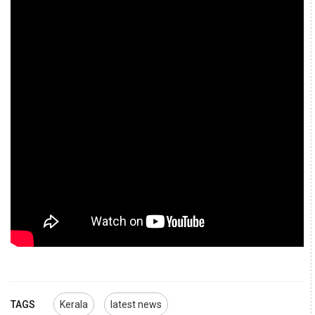
TAGS
Kerala
latest news