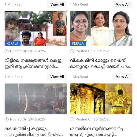
നൽകിയതിനെതിരെ കർശന
ശസ്ത്രക്രിയ നടത്തിയ ലിനു
View All
View All
1 Min Read
1 Min Read
നടപടി;സ്ഥാപനങ്ങൾക്കെതിരെ
മരണത്തിന് കീഴടങ്ങി
രണ്ട് കേസുകൾ
KERALA
KERALA
Posted On 23-12-2025
Posted On 23-12-2025
വീട്ടിലെ നക്ഷത്രങ്ങൾ കെട്ടു;
വി.കെ മിനി മോളും ഷൈനി
ഇനി ആ ക്രിസ്മസ് സ്റ്റാർ
മാത്യുവും കൊച്ചി മേയർ പദം
മാത്രം; പൈതങ്ങൾക്ക്
പങ്കിടും; ദീപ്തി മേരി വർഗീസ്
View All
View All
1 Min Read
1 Min Read
വേണ്ടിയുള്ള
മേയറാകില്ല
പിടിവലിക്കിടയിൽ
അപ്പൂപ്പനെതിരെ പോക്സോ
കേസ് ഒടുവിൽ 4 ജീവനുകൾ
പൊലിഞ്ഞു
Posted On 23-12-2025
Posted On 23-12-2025
കട കത്തിച്ച് കളയും,
ശബരിമല സ്വര്‍ണക്കവര്‍ച്ച
പറവൂരില്‍ ഭീകരാന്തരീക്ഷം
കേസ്; ദുരൂഹത കൂട്ടി