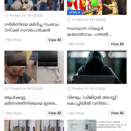
KERALA
Posted On 19-12-2025
Posted On 18-12-2025
ഗര്‍ഭിണിയെ മർദിച്ച സംഭവം;
സംസ്ഥാന സ്കൂൾ
SHOക്ക് സസ്പെൻഷൻ
കലോത്സവം: പന്തൽ
View All
കാൽനാട്ടൽ 20 ന്
1 Min Read
View All
1 Min Read
Posted On 18-12-2025
Posted On 18-12-2025
ആൾക്കൂട്ട
വീണ്ടും 'ഡിജിറ്റല്‍ അറസ്റ്റ്';
മർദനത്തിനിരയായ ഇതര
കൊച്ചിയില്‍ വനിതാ
സംസ്ഥാന തൊഴിലാളി മരിച്ചു;
ഡോക്ടര്‍ക്ക് നഷ്ടമായത് 6.38
View All
View All
1 Min Read
1 Min Read
നടുക്കുന്ന സംഭവം
കോടി രൂപ
വാളയാറിൽ