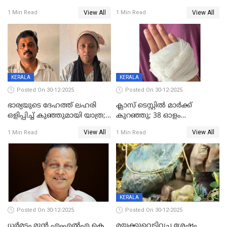
മരിച്ചനിലയിൽ കണ്ടെത്തിയ
ജിസിഡിഎക്ക് വക്കീൽ
View All
View All
1 Min Read
1 Min Read
മലയാളി യുവാവിന്റെ ഭാര്യയും
നോട്ടീസയച്ച് ഉമാ തോമസ്
മരിച്ചു
KERALA
KERALA
Posted On 30-12-2025
Posted On 30-12-2025
ഭാര്യയുടെ ദേഹത്ത് ലഹരി
ക്ലാസ് ടെസ്റ്റിൽ മാർക്ക്
ഒളിപ്പിച്ച് കുഞ്ഞുമായി യാത്ര;
കുറഞ്ഞു; 38 ഓളം
ഓട്ടോ വളഞ്ഞ് ദമ്പതികളെ
വിദ്യാർഥികളെ ട്യൂഷൻ
View All
View All
1 Min Read
1 Min Read
പിടികൂടി പൊലീസ്
സെന്ററിലെ അധ്യാപകന്‍
മർദിച്ചതായി പരാതി
KERALA
Posted On 30-12-2025
Posted On 30-12-2025
ധർമടം മുൻ എംഎല്‍എ കെ
മയക്കുവെടിവച്ച ശേഷം