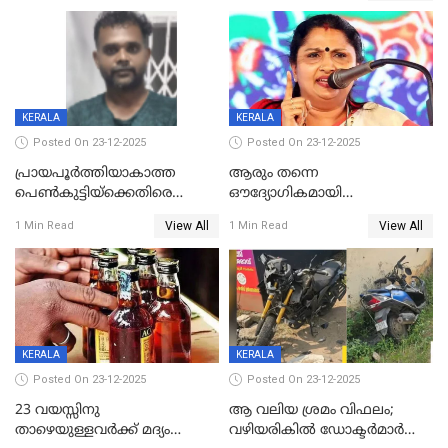
KERALA
KERALA
Posted On 23-12-2025
Posted On 23-12-2025
പ്രായപൂർത്തിയാകാത്ത
ആരും തന്നെ
പെൺകുട്ടിയ്ക്കെതിരെ
ഔദ്യോഗികമായി
ലൈംഗികാതിക്രമം; 36കാരന്
അറിയിച്ചിട്ടില്ല, മേയറെ
View All
View All
1 Min Read
1 Min Read
59 വർഷം തടവും 90,൦൦൦ രൂപ
കണ്ടെത്താൻ ഇന്ന് കോർ
പിഴയും ശിക്ഷ
കമ്മിറ്റി കൂടിയില്ല';
അതൃപ്തിയുമായി ദീപ്തി മേരി
വർഗീസ്
KERALA
KERALA
Posted On 23-12-2025
Posted On 23-12-2025
23 വയസ്സിനു
ആ വലിയ ശ്രമം വിഫലം;
താഴെയുള്ളവർക്ക് മദ്യം
വഴിയരികില്‍ ‌ഡോക്ടര്‍മാര്‍