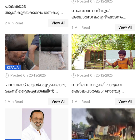
Posted On 20-12-2025
പാലക്കാട്‌
സംസ്ഥാന സ്കൂൾ
ആൾകൂട്ടക്കൊലപാതകം;
കലോത്സവം: ഉദ്ഘാടനം
അന്വേഷണം
View All
മുഖ്യമന്ത്രി, സമാപനത്തിൽ
2 Min Read
ഊർജ്ജിതമാക്കിമാക്കി
View All
1 Min Read
മുഖ്യാതിഥിയായി
ക്രൈംബ്രാഞ്ച്
മോഹൻലാൽ
KERALA
Posted On 20-12-2025
Posted On 20-12-2025
പാലക്കാട് ആൾക്കൂട്ടക്കൊല;
നാടിനെ നടുക്കി ദാരുണ
കേസ് ക്രൈംബ്രാഞ്ചിന്;
കൊലപാതകം; അഞ്ചു
DYSPയുടെ നേതൃത്വത്തിൽ
വയസ്സുകാരനെ 'അമ്മ
View All
View All
1 Min Read
1 Min Read
അന്വേഷിക്കും
കഴുത്തുഞെരിച്ച് കൊന്നു