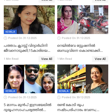
സംഭവം കൈതപ്പൊയിലില്‍
KERALA
Posted On 31-12-2025
Posted On 31-12-2025
പത്താം ക്ലാസ്സ് വിദ്യാര്‍ഥിനി
റെയിൽവേ സ്റ്റേഷനിൽ
ജീവനൊടുക്കി;15കാരിയെ
ബന്ധുവിനെ കൊണ്ടാക്കി
കണ്ടെത്തിയത്
മടങ്ങുന്നതിനിടെ ടോറസ്സ്
View All
View All
1 Min Read
1 Min Read
കിടപ്പുമുറിയില്‍ തൂങ്ങി മരിച്ച
ലോറി സ്കൂട്ടറിൽ ഇടിച്ചു :
നിലയിൽ
യുവതിക്ക് ദാരുണാന്ത്യം
KERALA
KERALA
Posted On 31-12-2025
Posted On 30-12-2025
5 മാസം മുൻപ് ഇസ്രയേലിൽ
രണ്ട് കോടി രൂപ
ദുരൂഹസാഹചര്യത്തിൽ
നഷ്ടപരിഹാരം വേണം;