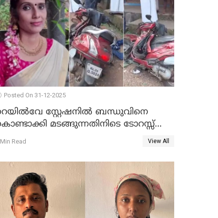
Posted On 31-12-2025
റെയിൽവേ സ്റ്റേഷനിൽ ബന്ധുവിനെ
ൊണ്ടാക്കി മടങ്ങുന്നതിനിടെ ടോറസ്സ്
ോറി സ്കൂട്ടറിൽ ഇടിച്ചു : യുവതിക്ക്
 Min Read
View All
ാരുണാന്ത്യം