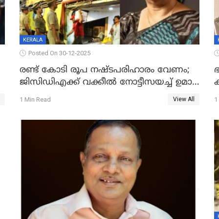
KERALA
Posted On 30-12-2025
രണ്ട് കോടി രൂപ നഷ്ടപരിഹാരം വേണം;
ഭ
ജിസിഡിഎക്ക് വക്കീൽ നോട്ടീസയച്ച് ഉമാ
തോമസ്
1 Min Read
1
View All