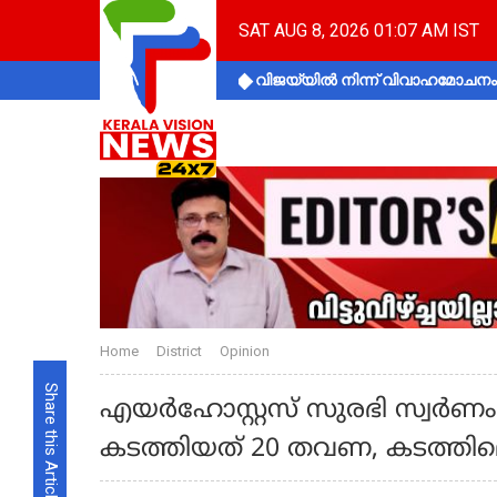
SAT AUG 8, 2026 01:07 AM IST
വിജയ്‌യിൽ നിന്ന് വിവാഹമോചനം 
Home
District
Opinion
Share this Article
എയർഹോസ്റ്റസ് സുരഭി സ്വർണം ശര
കടത്തിയത് 20 തവണ, കടത്തിലെ