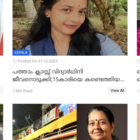
KERALA
Posted On 31-12-2025
പത്താം ക്ലാസ്സ് വിദ്യാര്‍ഥിനി
ജീവനൊടുക്കി;15കാരിയെ കണ്ടെത്തിയത്
ക
കിടപ്പുമുറിയില്‍ തൂങ്ങി മരിച്ച നിലയിൽ
ല
1 Min Read
1
View All
ദ