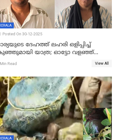
KERALA
Posted On 30-12-2025
ാര്യയുടെ ദേഹത്ത് ലഹരി ഒളിപ്പിച്ച്
കുഞ്ഞുമായി യാത്ര; ഓട്ടോ വളഞ്ഞ്
ദമ്പതികളെ പിടികൂടി പൊലീസ്
 Min Read
View All
KERALA