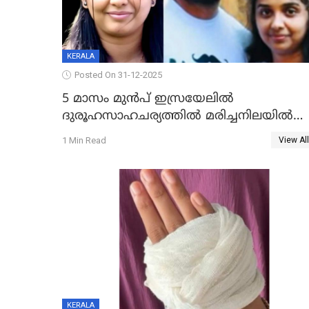
KERALA
Posted On 31-12-2025
5 മാസം മുൻപ് ഇസ്രയേലിൽ
ദുരൂഹസാഹചര്യത്തിൽ മരിച്ചനിലയിൽ
കണ്ടെത്തിയ മലയാളി യുവാവിന്റെ
1 Min Read
View All
ഭാര്യയും മരിച്ചു
KERALA