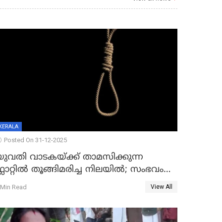
KERALA
Posted On 31-12-2025
യുവതി വാടകയ്ക്ക് താമസിക്കുന്ന
്ലാറ്റില്‍ തൂങ്ങിമരിച്ച നിലയില്‍; സംഭവം
കൈതപ്പൊയിലില്‍
 Min Read
View All