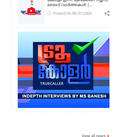
കേരളം ഇന്ന്: ബ്രേക്കിംഗ് ന്യൂസ്,
ലൈവ് വാർത്തകൾ |
കേരളവിഷൻ ന്യൂസ്
Posted On 03-01-2023
View all news