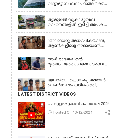
വിദ്യാഭ്യാസ സ്ഥാപനങ്ങൾക്ക്
നാളെ (വെള്ളിയാഴ്ച) അവധി
KERALA
തൃശൂരിൽ സ്വകാര്യബസ്
വാഹനങ്ങളില്‍ ഇടിച്ച് അപകടം:
18കാരി ഉൾപ്പെടെ രണ്ട് മരണം,
KERALA
പത്തോളം പേർക്ക് പരിക്ക്
'ഞാനൊരു അധ്യാപികയാണ്,
ആണ്‍കുട്ടീന്റെ അമ്മയാണ്‌,
MDMA കൊടുത്തിട്ടില്ല; കീർത്തന
മാധ്യമങ്ങളോട്; പൊലീസ്
ആര്‍ രാജേഷിന്റെ
കസ്റ്റഡിയിൽ വിട്ട് കോടതി,
മൃതദേഹത്തോട് അനാദരവെന്ന്
ജാമ്യാപേക്ഷ തള്ളി
പരാതി; ആംബുലന്‍സ്
ക്രമീകരണത്തില്‍ ഗുരുതര
വീഴ്ച; മൃതദേഹം ചാവക്കാട്
യുവതിയെ കൊലപ്പെടുത്താൻ
വരെ എത്തിച്ചത് ഫ്രീസര്‍
പെൺവേഷം ധരിച്ചെത്തി;
സംവിധാനം ഇല്ലാതെയെന്നും
അഞ്ചംഗ സംഘം പിടിയിൽ
LATEST DISTRICT VIDEOS
ആരോപണം
ചക്കുളത്തുകാവ് പൊങ്കാല 2024
Posted On 13-12-2024