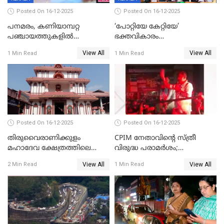
Posted On 16-12-2025
Posted On 16-12-2025
പനമരം, കണിയാമ്പറ്റ
‘പോറ്റിയേ കേറ്റിയേ’
പഞ്ചായത്തുകളിൽ
ഭക്തവികാരം
ബുധനാഴ്ച വിദ്യാഭ്യാസ
വ്രണപ്പെടുത്തിയെന്നു
View All
View All
1 Min Read
1 Min Read
സ്ഥാപനങ്ങൾക്ക് അവധി
ഡിജിപിക്ക് പരാതി; ശക്തമായ
നടപടി വേണമെന്നു
സിപിഐഎമ്മും
Posted On 16-12-2025
Posted On 16-12-2025
തിരുവൈരാണിക്കുളം
CPIM നേതാവിൻ്റെ സ്ത്രീ
മഹാദേവ ക്ഷേത്രത്തിലെ
വിരുദ്ധ പരാമർശം;
നടതുറപ്പ് മഹോത്സവത്തിന്
കേസെടുത്ത് പൊലീസ്
View All
View All
2 Min Read
1 Min Read
ജനുവരി 2 ന് തുടക്കമാകും