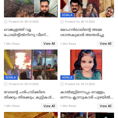
KERALA
Posted On 30-12-2025
Posted On 30-12-2025
വെങ്കുളത്ത് വ്യൂ
മോഹന്‍ലാലിന്‍റെ അമ്മ
പോയിന്റിൽനിന്നു വീണ്
ശാന്തകുമാരി അന്തരിച്ചു
യുവാവ് മരിച്ചു
View All
View All
1 Min Read
1 Min Read
KERALA
KERALA
Posted On 29-12-2025
Posted On 29-12-2025
വേടന്റെ പരിപാടിക്കിടെ
കാൽമുട്ടിനൊപ്പം വെള്ളം,
തിക്കും തിരക്കും; കുട്ടികള്‍
ഒന്നാം ക്ലാസുകാരി പുഴയിൽ
ഉള്‍പ്പെടെ നിരവധി പേര്‍ക്ക്
മുങ്ങി മരിച്ചു; ദാരുണ സംഭവം
View All
View All
1 Min Read
1 Min Read
പരിക്ക്; പാളം മറികടന്ന
കുട്ടികൾക്കൊപ്പം
യുവാവ് ട്രെയിന്‍ തട്ടി മരിച്ചു
കളിക്കുന്നതിനിടെ