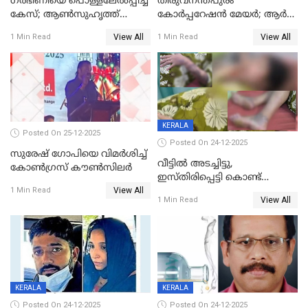
ഗര്‍ഭിണിയെ പൊള്ളലേല്‍പ്പിച്ച
തിരുവനന്തപുരം
കേസ്; ആണ്‍സുഹൃത്ത്
കോര്‍പ്പറേഷന്‍ മേയർ; ആര്‍
പിടിയില്‍
ശ്രീലേഖയ്ക്ക് മുൻതൂക്കം
View All
View All
1 Min Read
1 Min Read
KERALA
Posted On 25-12-2025
Posted On 24-12-2025
സുരേഷ് ഗോപിയെ വിമര്‍ശിച്ച്
വീട്ടിൽ അടച്ചിട്ടു,
കോണ്‍ഗ്രസ് കൗണ്‍സിലര്‍
ഇസ്തിരിപ്പെട്ടി കൊണ്ട്
View All
പൊള്ളിച്ചു; 8 മാസം
1 Min Read
View All
1 Min Read
ഗർഭിണിയായ യുവതിക്ക് ക്രൂര
മർദനം
KERALA
KERALA
Posted On 24-12-2025
Posted On 24-12-2025