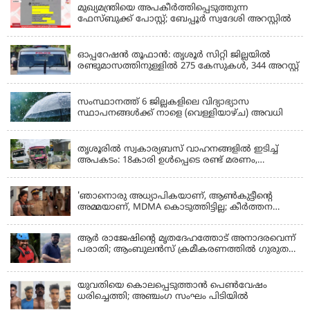
മുഖ്യമന്ത്രിയെ അപകീർത്തിപ്പെടുത്തുന്ന
ഫേസ്‌ബുക്ക് പോസ്റ്റ്; ബേപ്പൂർ സ്വദേശി അറസ്റ്റിൽ
KERALA
ഓപ്പറേഷൻ തൂഫാൻ: തൃശൂർ സിറ്റി ജില്ലയിൽ
രണ്ടുമാസത്തിനുള്ളിൽ 275 കേസുകൾ, 344 അറസ്റ്റ്
KERALA
സംസ്ഥാനത്ത് 6 ജില്ലകളിലെ വിദ്യാഭ്യാസ
സ്ഥാപനങ്ങൾക്ക് നാളെ (വെള്ളിയാഴ്ച) അവധി
KERALA
തൃശൂരിൽ സ്വകാര്യബസ് വാഹനങ്ങളില്‍ ഇടിച്ച്
അപകടം: 18കാരി ഉൾപ്പെടെ രണ്ട് മരണം,
പത്തോളം പേർക്ക് പരിക്ക്
KERALA
'ഞാനൊരു അധ്യാപികയാണ്, ആണ്‍കുട്ടീന്റെ
അമ്മയാണ്‌, MDMA കൊടുത്തിട്ടില്ല; കീർത്തന
മാധ്യമങ്ങളോട്; പൊലീസ് കസ്റ്റഡിയിൽ വിട്ട്
കോടതി, ജാമ്യാപേക്ഷ തള്ളി
ആര്‍ രാജേഷിന്റെ മൃതദേഹത്തോട് അനാദരവെന്ന്
പരാതി; ആംബുലന്‍സ് ക്രമീകരണത്തില്‍ ഗുരുതര
വീഴ്ച; മൃതദേഹം ചാവക്കാട് വരെ എത്തിച്ചത്
ഫ്രീസര്‍ സംവിധാനം ഇല്ലാതെയെന്നും ആരോപണം
യുവതിയെ കൊലപ്പെടുത്താൻ പെൺവേഷം
ധരിച്ചെത്തി; അഞ്ചംഗ സംഘം പിടിയിൽ