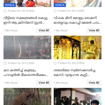
KERALA
KERALA
Posted On 23-12-2025
Posted On 23-12-2025
വീട്ടിലെ നക്ഷത്രങ്ങൾ കെട്ടു;
വി.കെ മിനി മോളും ഷൈനി
ഇനി ആ ക്രിസ്മസ് സ്റ്റാർ
മാത്യുവും കൊച്ചി മേയർ പദം
മാത്രം; പൈതങ്ങൾക്ക്
പങ്കിടും; ദീപ്തി മേരി വർഗീസ്
View All
View All
1 Min Read
1 Min Read
വേണ്ടിയുള്ള
മേയറാകില്ല
പിടിവലിക്കിടയിൽ
അപ്പൂപ്പനെതിരെ പോക്സോ
കേസ് ഒടുവിൽ 4 ജീവനുകൾ
പൊലിഞ്ഞു
Posted On 23-12-2025
Posted On 23-12-2025
കട കത്തിച്ച് കളയും,
ശബരിമല സ്വര്‍ണക്കവര്‍ച്ച
പറവൂരില്‍ ഭീകരാന്തരീക്ഷം
കേസ്; ദുരൂഹത കൂട്ടി
സൃഷ്ടിച്ച് കുട്ടി ലഹരിസംഘം
വിദേശവ്യവസായിയുടെ മൊഴി
View All
View All
1 Min Read
1 Min Read