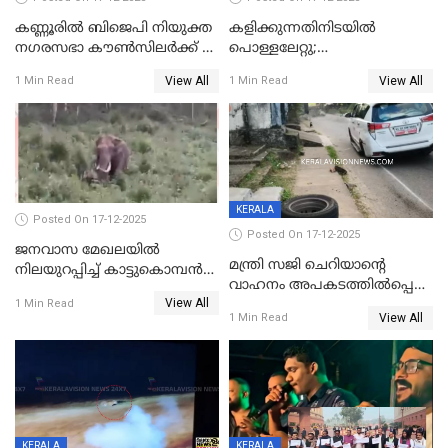
കണ്ണൂരിൽ ബിജെപി നിയുക്ത
കളിക്കുന്നതിനിടയിൽ
നഗരസഭാ കൗൺസിലർക്ക് 36
പൊള്ളലേറ്റു;
വർഷം തടവുശിക്ഷ
ചികിത്സയിലായിരുന്ന രണ്ടാം
View All
View All
1 Min Read
1 Min Read
ക്ലാസ് വിദ്യാർത്ഥിനി മരിച്ചു
KERALA
Posted On 17-12-2025
Posted On 17-12-2025
ജനവാസ മേഖലയില്‍
മന്ത്രി സജി ചെറിയാന്റെ
നിലയുറപ്പിച്ച് കാട്ടുകൊമ്പന്‍
വാഹനം അപകടത്തിൽപ്പെട്ടു;
പടയപ്പ
View All
മന്ത്രിയും സംഘവും
1 Min Read
View All
1 Min Read
രക്ഷപ്പെട്ടത് തലനാരിടയ്ക്ക്
KERALA
KERALA