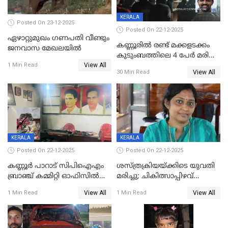
KERALA
Posted On 23-12-2025
Posted On 22-12-2025
ഏഴാറ്റുമുഖം ഗണപതി വീണ്ടും
കണ്ണൂരിൽ രണ്ട് മക്കളടക്കം
ജനവാസ മേഖലയിൽ
കുടുംബത്തിലെ 4 പേർ മരിച്ച
View All
നിലയിൽ
1 Min Read
View All
30 Min Read
KERALA
KERALA
Posted On 22-12-2025
Posted On 22-12-2025
കണ്ണൂർ പാറാട് സിപിഐഎം
ശസ്ത്രക്രിയയ്‌ക്കിടെ യുവതി
ബ്രാഞ്ച് കമ്മിറ്റി ഓഫിസിൽ
മരിച്ചു; ചികിത്സാപ്പിഴവ്
തീയിട്ടു; നേതാക്കളുടെ
ആരോപിച്ച് ബന്ധുക്കൾ;
View All
View All
1 Min Read
1 Min Read
ചിത്രങ്ങളടക്കം കത്തിയ
സംഭവം മാവേലിക്കരയിൽ
നിലയിൽ