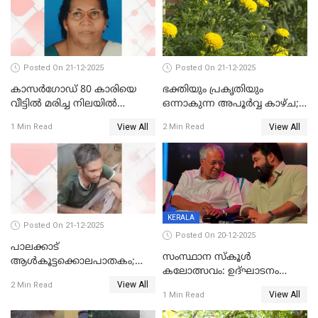
ആശുപത്രിയിലെത്തിച്ചു
Posted On 21-12-2025
Posted On 21-12-2025
കാസർഗോഡ് 80 കാരിയെ
ഭക്തിയും പ്രകൃതിയും
വീട്ടിൽ മരിച്ച നിലയിൽ
ഒന്നാകുന്ന അപൂര്‍വ്വ കാഴ്ച;
കണ്ടെത്തി
ഭക്തർക്ക്
View All
View All
1 Min Read
2 Min Read
കാഴ്ചാനുഭവമൊരുക്കി
ശബരീ നന്ദനം
KERALA
Posted On 21-12-2025
Posted On 20-12-2025
പാലക്കാട്‌
സംസ്ഥാന സ്കൂൾ
ആൾകൂട്ടക്കൊലപാതകം;
കലോത്സവം: ഉദ്ഘാടനം
അന്വേഷണം
View All
മുഖ്യമന്ത്രി, സമാപനത്തിൽ
2 Min Read
ഊർജ്ജിതമാക്കിമാക്കി
View All
1 Min Read
മുഖ്യാതിഥിയായി
ക്രൈംബ്രാഞ്ച്
മോഹൻലാൽ