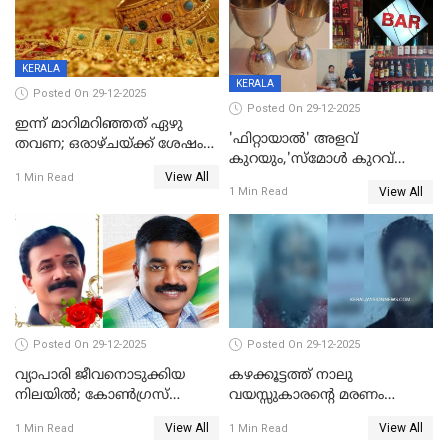
KERALA
KERALA
Posted On 29-12-2025
Posted On 29-12-2025
ഇന്ന് മാറിമറിഞ്ഞത് ഏഴു
'ഫിറ്റായാൽ' അളവ്
തവണ; ഒരാഴ്ചയ്ക്ക് ശേഷം
കുറയും,'സ്‌മോൾ കുറവ്
സ്വർണവിലയിൽ ഇടിവ്
View All
പിടികൂടി; ബാറിന് 25,000 രൂപ
1 Min Read
View All
1 Min Read
പിഴ
Posted On 29-12-2025
Posted On 29-12-2025
വ്യാപാരി ജീവനൊടുക്കിയ
കഴക്കൂട്ടത്ത് നാലു
നിലയില്‍; കോണ്‍ഗ്രസ്
വയസ്സുകാരന്റെ മരണം
കൗണ്‍സിലറുടെ
കൊലപാതകം: അമ്മയും
View All
View All
1 Min Read
1 Min Read
മാനസികപീഡനമെന്ന് കുറിപ്പ്
സുഹൃത്തും പൊലീസ്