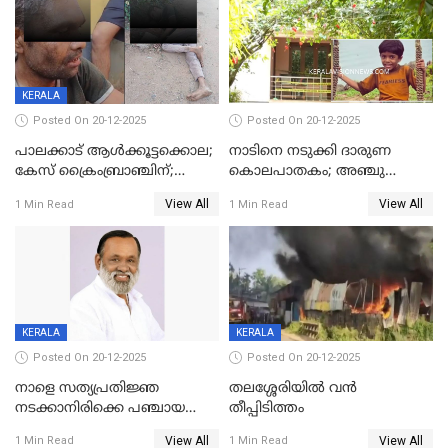
KERALA
Posted On 20-12-2025
Posted On 20-12-2025
പാലക്കാട് ആൾക്കൂട്ടക്കൊല;
നാടിനെ നടുക്കി ദാരുണ
കേസ് ക്രൈംബ്രാഞ്ചിന്;
കൊലപാതകം; അഞ്ചു
DYSPയുടെ നേതൃത്വത്തിൽ
വയസ്സുകാരനെ 'അമ്മ
View All
View All
1 Min Read
1 Min Read
അന്വേഷിക്കും
കഴുത്തുഞെരിച്ച് കൊന്നു
KERALA
KERALA
Posted On 20-12-2025
Posted On 20-12-2025
നാളെ സത്യപ്രതിജ്ഞ
തലശ്ശേരിയിൽ വൻ
നടക്കാനിരിക്കെ പഞ്ചായത്ത്
തീപ്പിടിത്തം
മെമ്പർ മരിച്ചു
View All
View All
1 Min Read
1 Min Read