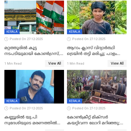
കസ്റ്റഡിയിൽ
KERALA
KERALA
Posted On 27-12-2025
Posted On 27-12-2025
മറ്റത്തൂരിൽ കൂട്ട
ആറാം ക്ലാസ് വിദ്യാർത്ഥി
നടപടിയുമായി കോണ്‍ഗ്രസ്,
ട്രെയിൻ തട്ടി മരിച്ചു; പാളം
ബിജെപി പാളയത്തിലെത്തിയ
മുറിച്ചുകടക്കുന്നതിനിടെ
View All
View All
1 Min Read
1 Min Read
എട്ട് പേര്‍ ഉള്‍പ്പെടെ
അപകടം മലപ്പുറത്ത്
പത്തുപേരെ പുറത്താക്കി,
ചൊവ്വന്നൂരിലും നടപടി
KERALA
KERALA
Posted On 27-12-2025
Posted On 27-12-2025
കണ്ണൂരിൽ യു.പി
കോണ്‍ക്രീറ്റ് മിക്‌സര്‍
സ്വദേശിയുടെ മരണത്തിൽ
കയറ്റിവന്ന ലോറി മറിഞ്ഞു;
അഞ്ചംഗ സംഘത്തിനെതിരെ
രണ്ടുപേര്‍ക്ക് ദാരുണാന്ത്യം;