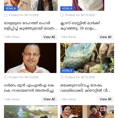
KERALA
KERALA
Posted On 30-12-2025
Posted On 30-12-2025
ഭാര്യയുടെ ദേഹത്ത് ലഹരി
ക്ലാസ് ടെസ്റ്റിൽ മാർക്ക്
ഒളിപ്പിച്ച് കുഞ്ഞുമായി യാത്ര;
കുറഞ്ഞു; 38 ഓളം
ഓട്ടോ വളഞ്ഞ് ദമ്പതികളെ
വിദ്യാർഥികളെ ട്യൂഷൻ
View All
View All
1 Min Read
1 Min Read
പിടികൂടി പൊലീസ്
സെന്ററിലെ അധ്യാപകന്‍
മർദിച്ചതായി പരാതി
KERALA
Posted On 30-12-2025
Posted On 30-12-2025
ധർമടം മുൻ എംഎല്‍എ കെ
മയക്കുവെടിവച്ച ശേഷം
കെ നാരായണന്‍ അന്തരിച്ചു
വലയിലാക്കി; കിണറ്റിൽ വീണ
കടുവയെ പുറത്തെത്തിച്ചു
View All
View All
1 Min Read
1 Min Read