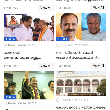
ഒന്നര വയസ്സുകാരന്
സഹോദരിയും വീട്ടിൽ തൂങ്ങി
View All
View All
1 Min Read
1 Min Read
ദാരുണാന്ത്യം
മരിച്ചനിലയിൽ
KERALA
KERALA
Posted On 26-12-2025
Posted On 26-12-2025
മേയറായി
നടന്നതിതാണ്, ‘മേയർ
തെരഞ്ഞെടുക്കപ്പെട്ട
ആകാൻ പോവുകയാണ്...;
ശേഷമുള്ള പി ഇന്ദിരയുടെ
ആവട്ടെ, അഭിനന്ദനങ്ങൾ’;
View All
View All
1 Min Read
1 Min Read
ആദ്യ വോട്ട് അസാധു; കണ്ണൂർ
മുഖ്യമന്ത്രിയുടെ ഓഫീസ്
ഡെപ്യൂട്ടി മേയർ സ്ഥാനത്ത്
തന്നെ വിശദീകരിയ്ക്കുന്നു;
താഹിറിന് വിജയം
സത്യമിതാണ്
KERALA
Posted On 26-12-2025
Posted On 26-12-2025
കോഴിക്കോട് BJPയിൽ തർക്കം;