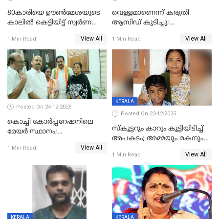
80കാരിയെ ഊൺമേശയുടെ
വെള്ളമാണെന്ന് കരുതി
കാലിൽ കെട്ടിയിട്ട് സ്വർണവും
ആസിഡ് കുടിച്ചു;
പണവും കവർന്നു;
ചികിത്സയിലിരുന്ന ആള്‍
View All
View All
1 Min Read
1 Min Read
കൊച്ചുമകനും സുഹൃത്തും
മരിച്ചു
അറസ്റ്റിൽ
KERALA
Posted On 24-12-2025
Posted On 23-12-2025
കൊച്ചി കോര്‍പ്പറേഷനിലെ
സ്കൂട്ടറും കാറും കൂട്ടിയിടിച്ച്
മേയര്‍ സ്ഥാനം;
അപകടം; അമ്മയും മകനും
കോണ്‍ഗ്രസില്‍ അതൃപതി
View All
മരിച്ചു, മറ്റൊരു മകൻ
1 Min Read
രൂക്ഷം
View All
1 Min Read
ഗുരുതരാവസ്ഥയിൽ
KERALA
KERALA