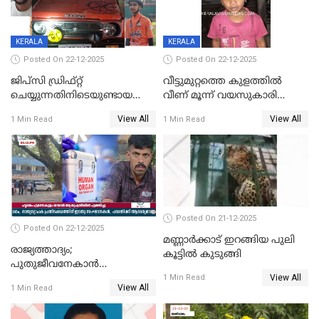
KERALA
KERALA
Posted On 22-12-2025
Posted On 22-12-2025
ജിപ്സി ഡ്രിഫ്റ്റ്
വീട്ടുമുറ്റത്തെ കുളത്തിൽ
ചെയ്യുന്നതിനിടെയുണ്ടായ
വീണ് മൂന്ന് വയസുകാരി
അപകടം; 14 വയസുകാരന്
മരിച്ചു
View All
View All
1 Min Read
1 Min Read
ദാരുണാന്ത്യം; ജീപ്സി
ഓടിച്ചയാൾ അറസ്റ്റിൽ.
Posted On 21-12-2025
Posted On 22-12-2025
മണ്ണാർക്കാട് ഇറങ്ങിയ പുലി
രാജ്യത്താദ്യം;
കൂട്ടിൽ കുടുങ്ങി
പുതുജീവനേകാൻ
View All
ഷിബുവിന്റെ ഹൃദയം
1 Min Read
View All
1 Min Read
എറണാകുളം സർക്കാർ
ജനറൽ