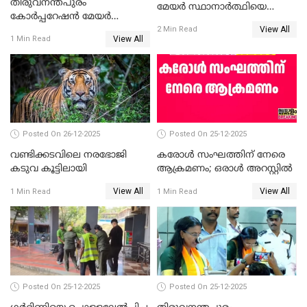
തിരുവനന്തപുരം
മേയർ സ്ഥാനാർത്ഥിയെ
കോര്‍പ്പറേഷന്‍ മേയര്‍
പരസ്യമായി പ്രഖ്യാപിച്ചില്ല
View All
തെരഞ്ഞെടുപ്പ്; സിപിഐഎം
2 Min Read
View All
1 Min Read
ഹൈക്കോടതിയിലേക്ക്;
സത്യപ്രതിജ്ഞ ചടങ്ങില്‍
ചട്ടലംഘനമെന്ന് പാർട്ടി
Posted On 26-12-2025
Posted On 25-12-2025
വണ്ടിക്കടവിലെ നരഭോജി
കരോള്‍ സംഘത്തിന് നേരെ
കടുവ കൂട്ടിലായി
ആക്രമണം; ഒരാള്‍ അറസ്റ്റില്‍
View All
View All
1 Min Read
1 Min Read
Posted On 25-12-2025
Posted On 25-12-2025