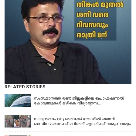
RELATED STORIES
KERALA
സംസ്ഥാനത്ത് രണ്ട് ജില്ലകളിലെ പ്രൊഫഷണൽ
കോളേജുകൾ ഒഴികെ വിദ്യാഭ്യാസ
സ്ഥാപനങ്ങൾക്ക് നാളെ (ശനി) അവധി
KERALA
നിയന്ത്രണം വിട്ട ബൈക്ക് റോഡിൽ തെന്നി
ബസിനടിയിലേക്ക് മറിഞ്ഞ് യുവതിക്ക് ദാരുണാന്ത്യം
KERALA