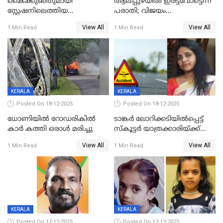
കൈക്കുഞ്ഞുമായി
ആലപ്പുഴയിൽ ഇരട്ടവോട്ടെന്ന്
സ്റ്റേഷനിലെത്തിയ
പരാതി; വിജയം
യുവതിയ്ക്ക് മർദ്ദനം; സിഐ
റദ്ദാക്കണമെന്ന് വലിയമരം
View All
View All
1 Min Read
1 Min Read
കരണത്തടിച്ചു; CC ടിവി
വാർഡിലെ എൽഡിഎഫ്
ദൃശ്യങ്ങൾ പുറത്ത്
സ്ഥാനാർത്ഥി
KERALA
KERALA
Posted On 18-12-2025
Posted On 18-12-2025
ധോണിയിൽ റോഡരികിൽ
ടാങ്കർ ലോറിക്കടിയിൽപ്പെട്ട്
കാർ കത്തി ഒരാൾ മരിച്ചു
സ്കൂട്ടർ യാത്രക്കാരിയ്ക്ക്
ദാരുണാന്ത്യം; അപകടം
View All
View All
1 Min Read
1 Min Read
കണ്ടോത്ത് ദേശീയ പാതയിൽ
KERALA
KERALA
Posted On 17-12-2025
Posted On 17-12-2025