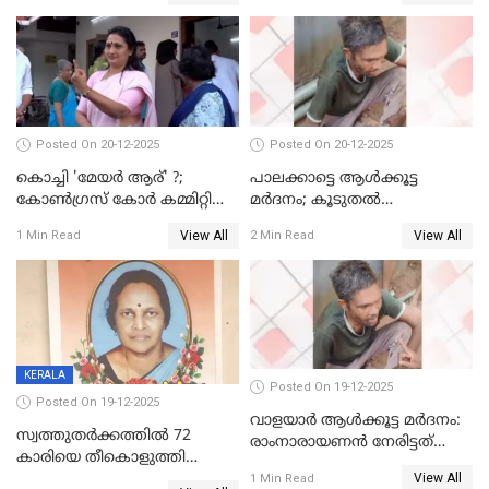
Posted On 20-12-2025
Posted On 20-12-2025
കൊച്ചി 'മേയർ ആര്' ?;
പാലക്കാട്ടെ ആള്‍ക്കൂട്ട
കോണ്‍ഗ്രസ് കോര്‍ കമ്മിറ്റി
മര്‍ദനം; കൂടുതല്‍
യോഗം ചൊവ്വാഴ്ച
അറസ്റ്റുണ്ടാവും, മര്‍ദിച്ചത് 15
View All
View All
1 Min Read
2 Min Read
അംഗ സംഘമെന്ന് വിവരം
KERALA
Posted On 19-12-2025
Posted On 19-12-2025
വാളയാർ ആൾക്കൂട്ട മർദനം:
സ്വത്തുതര്‍ക്കത്തില്‍ 72
രാംനാരായണൻ നേരിട്ടത്
കാരിയെ തീകൊളുത്തി
കൊടും ക്രൂരത; ശരീരത്തിൽ
View All
കൊന്നു;
1 Min Read
നാൽപ്പതിലേറെ