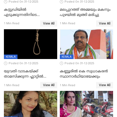
Posted On 31-12-2025
Posted On 31-12-2025
കസ്റ്റഡിയിൽ
മലപ്പുറത്ത് അമ്മയും മകനും
എടുക്കുന്നതിനിടെ
പുഴയിൽ മുങ്ങി മരിച്ചു
വിലങ്ങുമായി രക്ഷപ്പെട്ട
View All
View All
1 Min Read
1 Min Read
വധശ്രമക്കേസ് പ്രതി പിടിയിൽ
KERALA
KERALA
Posted On 31-12-2025
Posted On 31-12-2025
യുവതി വാടകയ്ക്ക്
കണ്ണൂരിൽ കെ സുധാകരൻ
താമസിക്കുന്ന ഫ്ലാറ്റില്‍
സ്ഥാനാർഥിയായേക്കും
തൂങ്ങിമരിച്ച നിലയില്‍;
View All
View All
1 Min Read
1 Min Read
സംഭവം കൈതപ്പൊയിലില്‍