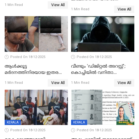
View All
കാൽനാട്ടൽ 20 ന്
1 Min Read
View All
1 Min Read
Posted On 18-12-2025
Posted On 18-12-2025
ആൾക്കൂട്ട
വീണ്ടും 'ഡിജിറ്റല്‍ അറസ്റ്റ്';
മർദനത്തിനിരയായ ഇതര
കൊച്ചിയില്‍ വനിതാ
സംസ്ഥാന തൊഴിലാളി മരിച്ചു;
ഡോക്ടര്‍ക്ക് നഷ്ടമായത് 6.38
View All
View All
1 Min Read
1 Min Read
നടുക്കുന്ന സംഭവം
കോടി രൂപ
വാളയാറിൽ
KERALA
KERALA
Posted On 18-12-2025
Posted On 18-12-2025