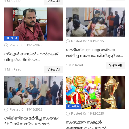
View All
1 Min Read
ക്രൂരകൊലപാതകത്തില്‍
മുറിവുകളെന്ന് പോസ്റ്റ്‌മോർട്ടം
സഹോദരിപുത്രന് ജീവപര്യന്തം
റിപ്പോർട്ട്
KERALA
Posted On 19-12-2025
Posted On 19-12-2025
ഗര്‍ഭിണിയായ യുവതിയെ
സ്കൂൾ ബസിൽ എൽകെജി
മര്‍ദിച്ച സംഭവം; ജിസ്‌ട്രേറ്റ് തല
വിദ്യാര്‍ത്ഥിനിയെ
അന്വേഷണം വേണമെന്ന്
View All
ലൈംഗികമായി ഉപദ്രവിച്ചു;
1 Min Read
യുവതി
View All
1 Min Read
ക്ലീനര്‍ പിടിയിൽ
KERALA
Posted On 19-12-2025
Posted On 18-12-2025
ഗര്‍ഭിണിയെ മർദിച്ച സംഭവം;
സംസ്ഥാന സ്കൂൾ
SHOക്ക് സസ്പെൻഷൻ
കലോത്സവം: പന്തൽ