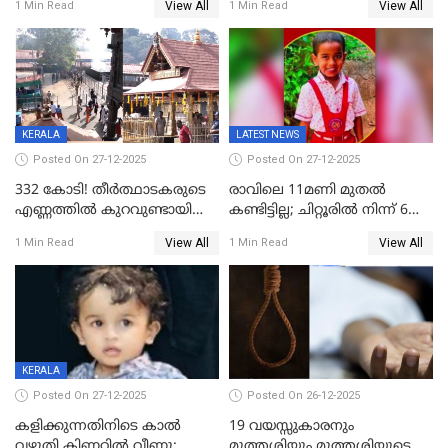
View All
View All
1 Min Read
1 Min Read
കേസ്; തർക്കമുണ്ടായത്
അപകടം കണ്ണൂരിൽ
ഫേഷ്യലിന് 300 രൂപ
ആവശ്യപ്പെട്ടതിനെച്ചൊല്ലി
KERALA
LATEST NEWS
Posted On 27-12-2025
Posted On 27-12-2025
332 കോടി! തീർത്ഥാടകരുടെ
രാവിലെ 11മണി മുതൽ
എണ്ണത്തിൽ കുറവുണ്ടായിട്ടും
കണ്ടിട്ടില്ല; ചിറ്റൂരിൽ നിന്ന് 6
ശബരിമലയിൽ വരുമാനം
വയസ്സുകാരനെ കാണാതായി
View All
View All
1 Min Read
1 Min Read
കുതിച്ചുയരുന്നു
KERALA
Posted On 27-12-2025
Posted On 26-12-2025
കളിക്കുന്നതിനിടെ കാൽ
19 വയസ്സുകാരനും
വഴുതി കിണറ്റിൽ വീണു;
മുത്തശ്ശിയും മുത്തശ്ശിയുടെ