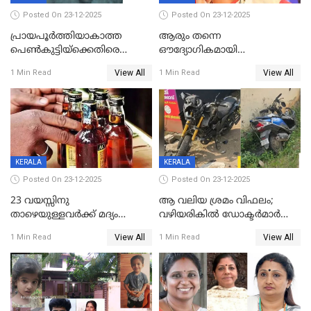
Posted On 23-12-2025
Posted On 23-12-2025
പ്രായപൂർത്തിയാകാത്ത
ആരും തന്നെ
പെൺകുട്ടിയ്ക്കെതിരെ
ഔദ്യോഗികമായി
ലൈംഗികാതിക്രമം; 36കാരന്
അറിയിച്ചിട്ടില്ല, മേയറെ
View All
View All
1 Min Read
1 Min Read
59 വർഷം തടവും 90,൦൦൦ രൂപ
കണ്ടെത്താൻ ഇന്ന് കോർ
പിഴയും ശിക്ഷ
കമ്മിറ്റി കൂടിയില്ല';
അതൃപ്തിയുമായി ദീപ്തി മേരി
വർഗീസ്
KERALA
KERALA
Posted On 23-12-2025
Posted On 23-12-2025
23 വയസ്സിനു
ആ വലിയ ശ്രമം വിഫലം;
താഴെയുള്ളവർക്ക് മദ്യം
വഴിയരികില്‍ ‌ഡോക്ടര്‍മാര്‍
നൽകിയതിനെതിരെ കർശന
ശസ്ത്രക്രിയ നടത്തിയ ലിനു
View All
View All
1 Min Read
1 Min Read
നടപടി;സ്ഥാപനങ്ങൾക്കെതിരെ
മരണത്തിന് കീഴടങ്ങി
രണ്ട് കേസുകൾ