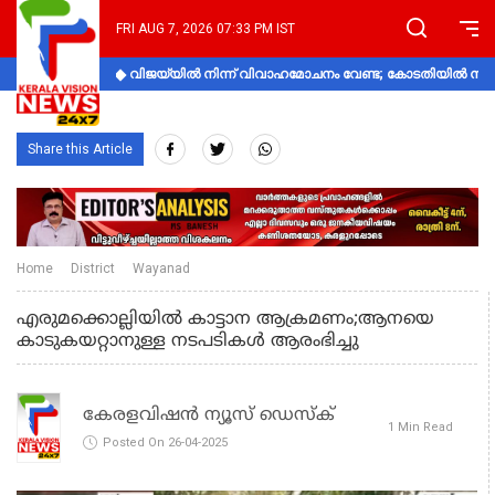
FRI AUG 7, 2026 07:33 PM IST
വിജയ്‌യിൽ നിന്ന് വിവാഹമോചനം വേണ്ട; കോടതിയിൽ നിലപാ
Share this Article
Home
District
Wayanad
എരുമക്കൊല്ലിയില്‍ കാട്ടാന ആക്രമണം;ആനയെ
കാടുകയറ്റാനുള്ള നടപടികള്‍ ആരംഭിച്ചു
കേരളവിഷൻ ന്യൂസ് ഡെസ്‌ക്
1 Min Read
Posted On 26-04-2025