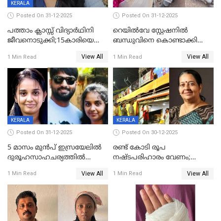
KERALA
Posted On 31-12-2025
Posted On 31-12-2025
പത്താം ക്ലാസ്സ് വിദ്യാര്‍ഥിനി
റെയിൽവേ സ്റ്റേഷനിൽ
ജീവനൊടുക്കി;15കാരിയെ
ബന്ധുവിനെ കൊണ്ടാക്കി
കണ്ടെത്തിയത്
മടങ്ങുന്നതിനിടെ ടോറസ്സ്
View All
View All
1 Min Read
1 Min Read
കിടപ്പുമുറിയില്‍ തൂങ്ങി മരിച്ച
ലോറി സ്കൂട്ടറിൽ ഇടിച്ചു :
നിലയിൽ
യുവതിക്ക് ദാരുണാന്ത്യം
KERALA
KERALA
Posted On 31-12-2025
Posted On 30-12-2025
5 മാസം മുൻപ് ഇസ്രയേലിൽ
രണ്ട് കോടി രൂപ
ദുരൂഹസാഹചര്യത്തിൽ
നഷ്ടപരിഹാരം വേണം;
മരിച്ചനിലയിൽ കണ്ടെത്തിയ
ജിസിഡിഎക്ക് വക്കീൽ
View All
View All
1 Min Read
1 Min Read
മലയാളി യുവാവിന്റെ ഭാര്യയും
നോട്ടീസയച്ച് ഉമാ തോമസ്
മരിച്ചു