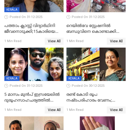
KERALA
Posted On 31-12-2025
Posted On 31-12-2025
പത്താം ക്ലാസ്സ് വിദ്യാര്‍ഥിനി
റെയിൽവേ സ്റ്റേഷനിൽ
ജീവനൊടുക്കി;15കാരിയെ
ബന്ധുവിനെ കൊണ്ടാക്കി
കണ്ടെത്തിയത്
മടങ്ങുന്നതിനിടെ ടോറസ്സ്
View All
View All
1 Min Read
1 Min Read
കിടപ്പുമുറിയില്‍ തൂങ്ങി മരിച്ച
ലോറി സ്കൂട്ടറിൽ ഇടിച്ചു :
നിലയിൽ
യുവതിക്ക് ദാരുണാന്ത്യം
KERALA
KERALA
Posted On 31-12-2025
Posted On 30-12-2025
5 മാസം മുൻപ് ഇസ്രയേലിൽ
രണ്ട് കോടി രൂപ
ദുരൂഹസാഹചര്യത്തിൽ
നഷ്ടപരിഹാരം വേണം;
മരിച്ചനിലയിൽ കണ്ടെത്തിയ
ജിസിഡിഎക്ക് വക്കീൽ
View All
View All
1 Min Read
1 Min Read
മലയാളി യുവാവിന്റെ ഭാര്യയും
നോട്ടീസയച്ച് ഉമാ തോമസ്
മരിച്ചു