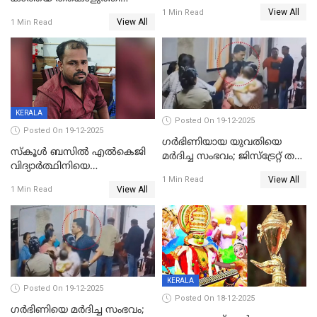
കൊടും ക്രൂരത; ശരീരത്തിൽ
View All
കൊന്നു;
1 Min Read
നാൽപ്പതിലേറെ
View All
1 Min Read
ക്രൂരകൊലപാതകത്തില്‍
മുറിവുകളെന്ന് പോസ്റ്റ്‌മോർട്ടം
സഹോദരിപുത്രന് ജീവപര്യന്തം
റിപ്പോർട്ട്
KERALA
Posted On 19-12-2025
Posted On 19-12-2025
ഗര്‍ഭിണിയായ യുവതിയെ
സ്കൂൾ ബസിൽ എൽകെജി
മര്‍ദിച്ച സംഭവം; ജിസ്‌ട്രേറ്റ് തല
വിദ്യാര്‍ത്ഥിനിയെ
അന്വേഷണം വേണമെന്ന്
View All
ലൈംഗികമായി ഉപദ്രവിച്ചു;
1 Min Read
യുവതി
View All
1 Min Read
ക്ലീനര്‍ പിടിയിൽ
KERALA
Posted On 19-12-2025
Posted On 18-12-2025
ഗര്‍ഭിണിയെ മർദിച്ച സംഭവം;