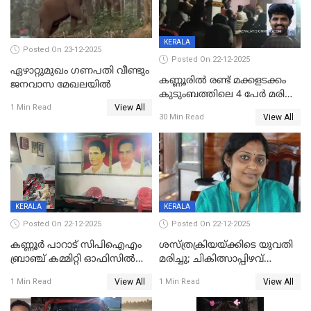
KERALA
Posted On 23-12-2025
Posted On 22-12-2025
ഏഴാറ്റുമുഖം ഗണപതി വീണ്ടും
കണ്ണൂരിൽ രണ്ട് മക്കളടക്കം
ജനവാസ മേഖലയിൽ
കുടുംബത്തിലെ 4 പേർ മരിച്ച
View All
നിലയിൽ
1 Min Read
View All
30 Min Read
KERALA
KERALA
Posted On 22-12-2025
Posted On 22-12-2025
കണ്ണൂർ പാറാട് സിപിഐഎം
ശസ്ത്രക്രിയയ്‌ക്കിടെ യുവതി
ബ്രാഞ്ച് കമ്മിറ്റി ഓഫിസിൽ
മരിച്ചു; ചികിത്സാപ്പിഴവ്
തീയിട്ടു; നേതാക്കളുടെ
ആരോപിച്ച് ബന്ധുക്കൾ;
View All
View All
1 Min Read
1 Min Read
ചിത്രങ്ങളടക്കം കത്തിയ
സംഭവം മാവേലിക്കരയിൽ
നിലയിൽ