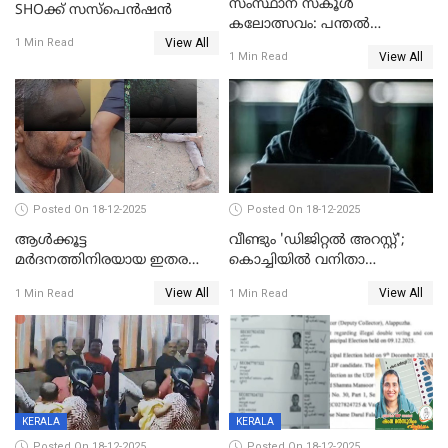
സംസ്ഥാന സ്കൂൾ
SHOക്ക് സസ്പെൻഷൻ
കലോത്സവം: പന്തൽ
View All
കാൽനാട്ടൽ 20 ന്
1 Min Read
View All
1 Min Read
Posted On 18-12-2025
Posted On 18-12-2025
ആൾക്കൂട്ട
വീണ്ടും 'ഡിജിറ്റല്‍ അറസ്റ്റ്';
മർദനത്തിനിരയായ ഇതര
കൊച്ചിയില്‍ വനിതാ
സംസ്ഥാന തൊഴിലാളി മരിച്ചു;
ഡോക്ടര്‍ക്ക് നഷ്ടമായത് 6.38
View All
View All
1 Min Read
1 Min Read
നടുക്കുന്ന സംഭവം
കോടി രൂപ
വാളയാറിൽ
KERALA
KERALA
Posted On 18-12-2025
Posted On 18-12-2025