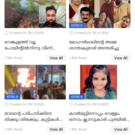
KERALA
Posted On 30-12-2025
Posted On 30-12-2025
വെങ്കുളത്ത് വ്യൂ
മോഹന്‍ലാലിന്‍റെ അമ്മ
പോയിന്റിൽനിന്നു വീണ്
ശാന്തകുമാരി അന്തരിച്ചു
യുവാവ് മരിച്ചു
View All
View All
1 Min Read
1 Min Read
KERALA
KERALA
Posted On 29-12-2025
Posted On 29-12-2025
വേടന്റെ പരിപാടിക്കിടെ
കാൽമുട്ടിനൊപ്പം വെള്ളം,
തിക്കും തിരക്കും; കുട്ടികള്‍
ഒന്നാം ക്ലാസുകാരി പുഴയിൽ
ഉള്‍പ്പെടെ നിരവധി പേര്‍ക്ക്
മുങ്ങി മരിച്ചു; ദാരുണ സംഭവം
View All
View All
1 Min Read
1 Min Read
പരിക്ക്; പാളം മറികടന്ന
കുട്ടികൾക്കൊപ്പം