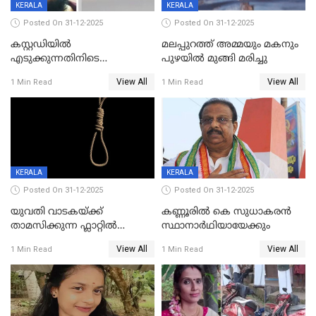
KERALA
KERALA
Posted On 31-12-2025
Posted On 31-12-2025
കസ്റ്റഡിയിൽ
മലപ്പുറത്ത് അമ്മയും മകനും
എടുക്കുന്നതിനിടെ
പുഴയിൽ മുങ്ങി മരിച്ചു
വിലങ്ങുമായി രക്ഷപ്പെട്ട
View All
View All
1 Min Read
1 Min Read
വധശ്രമക്കേസ് പ്രതി പിടിയിൽ
KERALA
KERALA
Posted On 31-12-2025
Posted On 31-12-2025
യുവതി വാടകയ്ക്ക്
കണ്ണൂരിൽ കെ സുധാകരൻ
താമസിക്കുന്ന ഫ്ലാറ്റില്‍
സ്ഥാനാർഥിയായേക്കും
തൂങ്ങിമരിച്ച നിലയില്‍;
View All
View All
1 Min Read
1 Min Read
സംഭവം കൈതപ്പൊയിലില്‍