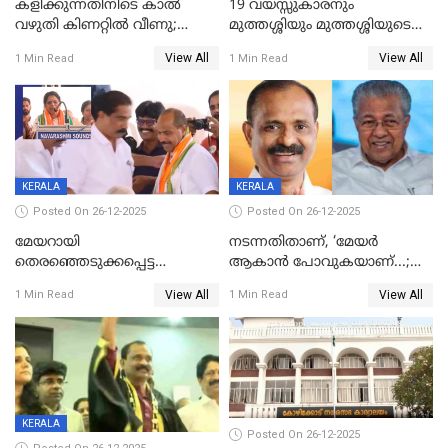
കളിക്കുന്നതിനിടെ കാൽ
19 വയസ്സുകാരനും
വഴുതി കിണറ്റിൽ വീണു;
മുത്തശ്ശിയും മുത്തശ്ശിയുടെ
ഒന്നര വയസ്സുകാരന്
സഹോദരിയും വീട്ടിൽ തൂങ്ങി
View All
View All
1 Min Read
1 Min Read
ദാരുണാന്ത്യം
മരിച്ചനിലയിൽ
KERALA
KERALA
Posted On 26-12-2025
Posted On 26-12-2025
മേയറായി
നടന്നതിതാണ്, ‘മേയർ
തെരഞ്ഞെടുക്കപ്പെട്ട
ആകാൻ പോവുകയാണ്...;
ശേഷമുള്ള പി ഇന്ദിരയുടെ
ആവട്ടെ, അഭിനന്ദനങ്ങൾ’;
View All
View All
1 Min Read
1 Min Read
ആദ്യ വോട്ട് അസാധു; കണ്ണൂർ
മുഖ്യമന്ത്രിയുടെ ഓഫീസ്
ഡെപ്യൂട്ടി മേയർ സ്ഥാനത്ത്
തന്നെ വിശദീകരിയ്ക്കുന്നു;
താഹിറിന് വിജയം
സത്യമിതാണ്
KERALA
Posted On 26-12-2025