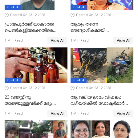
KERALA
KERALA
Posted On 23-12-2025
Posted On 23-12-2025
പ്രായപൂർത്തിയാകാത്ത
ആരും തന്നെ
പെൺകുട്ടിയ്ക്കെതിരെ
ഔദ്യോഗികമായി
ലൈംഗികാതിക്രമം; 36കാരന്
അറിയിച്ചിട്ടില്ല, മേയറെ
View All
View All
1 Min Read
1 Min Read
59 വർഷം തടവും 90,൦൦൦ രൂപ
കണ്ടെത്താൻ ഇന്ന് കോർ
പിഴയും ശിക്ഷ
കമ്മിറ്റി കൂടിയില്ല';
അതൃപ്തിയുമായി ദീപ്തി മേരി
വർഗീസ്
KERALA
KERALA
Posted On 23-12-2025
Posted On 23-12-2025
23 വയസ്സിനു
ആ വലിയ ശ്രമം വിഫലം;
താഴെയുള്ളവർക്ക് മദ്യം
വഴിയരികില്‍ ‌ഡോക്ടര്‍മാര്‍
നൽകിയതിനെതിരെ കർശന
ശസ്ത്രക്രിയ നടത്തിയ ലിനു
View All
View All
1 Min Read
1 Min Read
നടപടി;സ്ഥാപനങ്ങൾക്കെതിരെ
മരണത്തിന് കീഴടങ്ങി
രണ്ട് കേസുകൾ