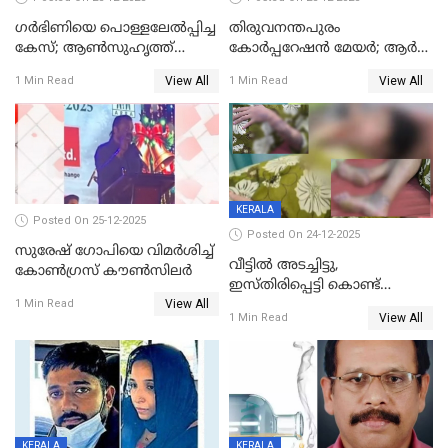
ഗര്‍ഭിണിയെ പൊള്ളലേല്‍പ്പിച്ച
തിരുവനന്തപുരം
കേസ്; ആണ്‍സുഹൃത്ത്
കോര്‍പ്പറേഷന്‍ മേയർ; ആര്‍
പിടിയില്‍
ശ്രീലേഖയ്ക്ക് മുൻതൂക്കം
View All
View All
1 Min Read
1 Min Read
KERALA
Posted On 25-12-2025
Posted On 24-12-2025
സുരേഷ് ഗോപിയെ വിമര്‍ശിച്ച്
വീട്ടിൽ അടച്ചിട്ടു,
കോണ്‍ഗ്രസ് കൗണ്‍സിലര്‍
ഇസ്തിരിപ്പെട്ടി കൊണ്ട്
View All
പൊള്ളിച്ചു; 8 മാസം
1 Min Read
View All
1 Min Read
ഗർഭിണിയായ യുവതിക്ക് ക്രൂര
മർദനം
KERALA
KERALA