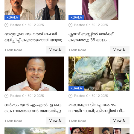
KERALA
KERALA
Posted On 30-12-2025
Posted On 30-12-2025
ഭാര്യയുടെ ദേഹത്ത് ലഹരി
ക്ലാസ് ടെസ്റ്റിൽ മാർക്ക്
ഒളിപ്പിച്ച് കുഞ്ഞുമായി യാത്ര;
കുറഞ്ഞു; 38 ഓളം
ഓട്ടോ വളഞ്ഞ് ദമ്പതികളെ
വിദ്യാർഥികളെ ട്യൂഷൻ
View All
View All
1 Min Read
1 Min Read
പിടികൂടി പൊലീസ്
സെന്ററിലെ അധ്യാപകന്‍
മർദിച്ചതായി പരാതി
KERALA
Posted On 30-12-2025
Posted On 30-12-2025
ധർമടം മുൻ എംഎല്‍എ കെ
മയക്കുവെടിവച്ച ശേഷം
കെ നാരായണന്‍ അന്തരിച്ചു
വലയിലാക്കി; കിണറ്റിൽ വീണ
കടുവയെ പുറത്തെത്തിച്ചു
View All
View All
1 Min Read
1 Min Read