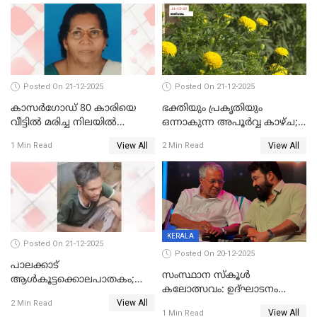
ജനറൽ
ആശുപത്രിയിലെത്തിച്ചു
Posted On 21-12-2025
Posted On 21-12-2025
കാസർഗോഡ് 80 കാരിയെ
ഭക്തിയും പ്രകൃതിയും
വീട്ടിൽ മരിച്ച നിലയിൽ
ഒന്നാകുന്ന അപൂര്‍വ്വ കാഴ്ച;
കണ്ടെത്തി
ഭക്തർക്ക്
View All
View All
1 Min Read
2 Min Read
കാഴ്ചാനുഭവമൊരുക്കി
ശബരീ നന്ദനം
KERALA
Posted On 21-12-2025
Posted On 20-12-2025
പാലക്കാട്‌
സംസ്ഥാന സ്കൂൾ
ആൾകൂട്ടക്കൊലപാതകം;
കലോത്സവം: ഉദ്ഘാടനം
അന്വേഷണം
View All
മുഖ്യമന്ത്രി, സമാപനത്തിൽ
2 Min Read
ഊർജ്ജിതമാക്കിമാക്കി
View All
1 Min Read