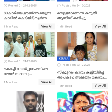
Posted On 24-12-2025
Posted On 24-12-2025
80കാരിയെ ഊൺമേശയുടെ
വെള്ളമാണെന്ന് കരുതി
കാലിൽ കെട്ടിയിട്ട് സ്വർണവും
ആസിഡ് കുടിച്ചു;
പണവും കവർന്നു;
ചികിത്സയിലിരുന്ന ആള്‍
View All
View All
1 Min Read
1 Min Read
കൊച്ചുമകനും സുഹൃത്തും
മരിച്ചു
അറസ്റ്റിൽ
KERALA
Posted On 24-12-2025
Posted On 23-12-2025
കൊച്ചി കോര്‍പ്പറേഷനിലെ
സ്കൂട്ടറും കാറും കൂട്ടിയിടിച്ച്
മേയര്‍ സ്ഥാനം;
അപകടം; അമ്മയും മകനും
കോണ്‍ഗ്രസില്‍ അതൃപതി
View All
മരിച്ചു, മറ്റൊരു മകൻ
1 Min Read
രൂക്ഷം
View All
1 Min Read
ഗുരുതരാവസ്ഥയിൽ