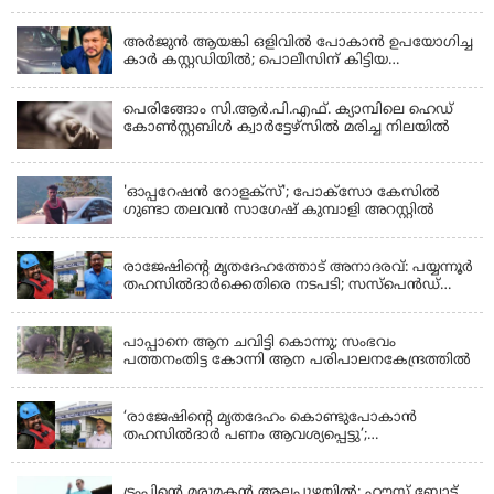
KERALA
അർജുൻ ആയങ്കി ഒളിവിൽ പോകാൻ ഉപയോഗിച്ച
കാർ കസ്റ്റഡിയിൽ; പൊലീസിന് കിട്ടിയ
വാഹനത്തിന്റെ ഉടമ അർജുന്റെ ഭാര്യ
പെരിങ്ങോം സി.ആർ.പി.എഫ്. ക്യാമ്പിലെ ഹെഡ്
കോൺസ്റ്റബിൾ ക്വാർട്ടേഴ്സിൽ മരിച്ച നിലയിൽ
LATEST NEWS
'ഓപ്പറേഷൻ റോളക്സ്'; പോക്സോ കേസിൽ
ഗുണ്ടാ തലവൻ സാഗേഷ് കുമ്പാളി അറസ്റ്റിൽ
KERALA
രാജേഷിന്റെ മൃതദേഹത്തോട് അനാദരവ്: പയ്യന്നൂർ
തഹസിൽദാർക്കെതിരെ നടപടി; സസ്പെൻഡ്
ചെയ്യാൻ നിർദേശം നൽകി മന്ത്രി
KERALA
പാപ്പാനെ ആന ചവിട്ടി കൊന്നു; സംഭവം
പത്തനംതിട്ട കോന്നി ആന പരിപാലനകേന്ദ്രത്തിൽ
KERALA
‘രാജേഷിന്‍റെ മൃതദേഹം കൊണ്ടുപോകാന്‍
തഹസില്‍ദാര്‍ പണം ആവശ്യപ്പെട്ടു’;
ഗുരുതരആരോപണം
LATEST NEWS
ട്രംപിന്റെ മരുമകന്‍ ആലപ്പുഴയില്‍; ഹൗസ് ബോട്ട്