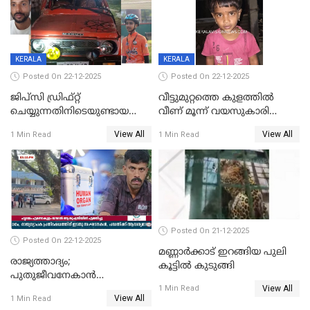
KERALA
KERALA
Posted On 22-12-2025
Posted On 22-12-2025
ജിപ്സി ഡ്രിഫ്റ്റ്
വീട്ടുമുറ്റത്തെ കുളത്തിൽ
ചെയ്യുന്നതിനിടെയുണ്ടായ
വീണ് മൂന്ന് വയസുകാരി
അപകടം; 14 വയസുകാരന്
മരിച്ചു
View All
View All
1 Min Read
1 Min Read
ദാരുണാന്ത്യം; ജീപ്സി
ഓടിച്ചയാൾ അറസ്റ്റിൽ.
Posted On 21-12-2025
Posted On 22-12-2025
മണ്ണാർക്കാട് ഇറങ്ങിയ പുലി
രാജ്യത്താദ്യം;
കൂട്ടിൽ കുടുങ്ങി
പുതുജീവനേകാൻ
View All
ഷിബുവിന്റെ ഹൃദയം
1 Min Read
View All
1 Min Read
എറണാകുളം സർക്കാർ