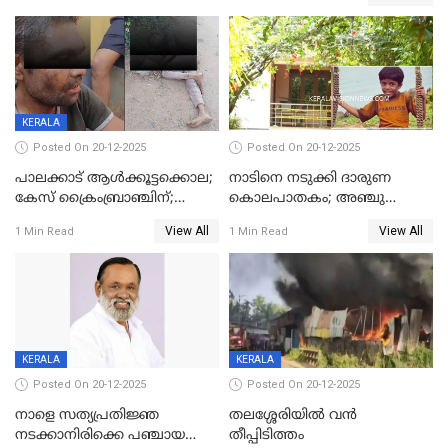
മുഖ്യാതിഥിയായി
ക്രൈംബ്രാഞ്ച്
മോഹൻലാൽ
KERALA
Posted On 20-12-2025
Posted On 20-12-2025
പാലക്കാട് ആൾക്കൂട്ടക്കൊല;
നാടിനെ നടുക്കി ദാരുണ
കേസ് ക്രൈംബ്രാഞ്ചിന്;
കൊലപാതകം; അഞ്ചു
DYSPയുടെ നേതൃത്വത്തിൽ
വയസ്സുകാരനെ 'അമ്മ
View All
View All
1 Min Read
1 Min Read
അന്വേഷിക്കും
കഴുത്തുഞെരിച്ച് കൊന്നു
KERALA
KERALA
Posted On 20-12-2025
Posted On 20-12-2025
നാളെ സത്യപ്രതിജ്ഞ
തലശ്ശേരിയിൽ വൻ
നടക്കാനിരിക്കെ പഞ്ചായത്ത്
തീപ്പിടിത്തം