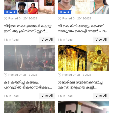
KERALA
KERALA
Posted On 23-12-2025
Posted On 23-12-2025
വീട്ടിലെ നക്ഷത്രങ്ങൾ കെട്ടു;
വി.കെ മിനി മോളും ഷൈനി
ഇനി ആ ക്രിസ്മസ് സ്റ്റാർ
മാത്യുവും കൊച്ചി മേയർ പദം
മാത്രം; പൈതങ്ങൾക്ക്
പങ്കിടും; ദീപ്തി മേരി വർഗീസ്
View All
View All
1 Min Read
1 Min Read
വേണ്ടിയുള്ള
മേയറാകില്ല
പിടിവലിക്കിടയിൽ
അപ്പൂപ്പനെതിരെ പോക്സോ
കേസ് ഒടുവിൽ 4 ജീവനുകൾ
പൊലിഞ്ഞു
Posted On 23-12-2025
Posted On 23-12-2025
കട കത്തിച്ച് കളയും,
ശബരിമല സ്വര്‍ണക്കവര്‍ച്ച
പറവൂരില്‍ ഭീകരാന്തരീക്ഷം
കേസ്; ദുരൂഹത കൂട്ടി
സൃഷ്ടിച്ച് കുട്ടി ലഹരിസംഘം
വിദേശവ്യവസായിയുടെ മൊഴി
View All
View All
1 Min Read
1 Min Read