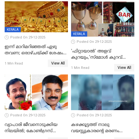
യുവാവ് ട്രെയിന്‍ തട്ടി മരിച്ചു
കളിക്കുന്നതിനിടെ
KERALA
KERALA
Posted On 29-12-2025
Posted On 29-12-2025
ഇന്ന് മാറിമറിഞ്ഞത് ഏഴു
'ഫിറ്റായാൽ' അളവ്
തവണ; ഒരാഴ്ചയ്ക്ക് ശേഷം
കുറയും,'സ്‌മോൾ കുറവ്
സ്വർണവിലയിൽ ഇടിവ്
View All
പിടികൂടി; ബാറിന് 25,000 രൂപ
1 Min Read
View All
1 Min Read
പിഴ
Posted On 29-12-2025
Posted On 29-12-2025
വ്യാപാരി ജീവനൊടുക്കിയ
കഴക്കൂട്ടത്ത് നാലു
നിലയില്‍; കോണ്‍ഗ്രസ്
വയസ്സുകാരന്റെ മരണം
കൗണ്‍സിലറുടെ
കൊലപാതകം: അമ്മയും