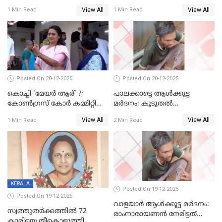
മെമ്പർ മരിച്ചു
View All
View All
1 Min Read
1 Min Read
Posted On 20-12-2025
Posted On 20-12-2025
കൊച്ചി 'മേയർ ആര്' ?;
പാലക്കാട്ടെ ആള്‍ക്കൂട്ട
കോണ്‍ഗ്രസ് കോര്‍ കമ്മിറ്റി
മര്‍ദനം; കൂടുതല്‍
യോഗം ചൊവ്വാഴ്ച
അറസ്റ്റുണ്ടാവും, മര്‍ദിച്ചത് 15
View All
View All
1 Min Read
2 Min Read
അംഗ സംഘമെന്ന് വിവരം
KERALA
Posted On 19-12-2025
Posted On 19-12-2025
വാളയാർ ആൾക്കൂട്ട മർദനം:
സ്വത്തുതര്‍ക്കത്തില്‍ 72
രാംനാരായണൻ നേരിട്ടത്
കാരിയെ തീകൊളുത്തി