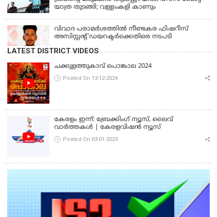
യാത്ര തുടങ്ങി; വള്ളംകളി കാണും
വിവാദ പരാമര്‍ശത്തില്‍ നീണ്ടകര ഫിഷറീസ്
അസിസ്റ്റന്റ് ഡയറക്ടര്‍ക്കെതിരെ നടപടി
LATEST DISTRICT VIDEOS
ചക്കുളത്തുകാവ് പൊങ്കാല 2024
Posted On 13-12-2024
കേരളം ഇന്ന്: ബ്രേക്കിംഗ് ന്യൂസ്, ലൈവ്
വാർത്തകൾ | കേരളവിഷൻ ന്യൂസ്
Posted On 03-01-2023