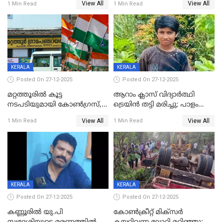
View All
View All
1 Min Read
1 Min Read
മാനസികപീഡനമെന്ന് കുറിപ്പ്
സുഹൃത്തും പൊലീസ്
കസ്റ്റഡിയിൽ
KERALA
KERALA
Posted On 27-12-2025
Posted On 27-12-2025
മറ്റത്തൂരിൽ കൂട്ട
ആറാം ക്ലാസ് വിദ്യാർത്ഥി
നടപടിയുമായി കോണ്‍ഗ്രസ്,
ട്രെയിൻ തട്ടി മരിച്ചു; പാളം
ബിജെപി പാളയത്തിലെത്തിയ
മുറിച്ചുകടക്കുന്നതിനിടെ
View All
View All
1 Min Read
1 Min Read
എട്ട് പേര്‍ ഉള്‍പ്പെടെ
അപകടം മലപ്പുറത്ത്
പത്തുപേരെ പുറത്താക്കി,
ചൊവ്വന്നൂരിലും നടപടി
KERALA
KERALA
Posted On 27-12-2025
Posted On 27-12-2025
കണ്ണൂരിൽ യു.പി
കോണ്‍ക്രീറ്റ് മിക്‌സര്‍