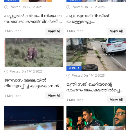
Posted On 17-12-2025
Posted On 17-12-2025
കണ്ണൂരിൽ ബിജെപി നിയുക്ത
കളിക്കുന്നതിനിടയിൽ
നഗരസഭാ കൗൺസിലർക്ക് 36
പൊള്ളലേറ്റു;
വർഷം തടവുശിക്ഷ
ചികിത്സയിലായിരുന്ന രണ്ടാം
View All
View All
1 Min Read
1 Min Read
ക്ലാസ് വിദ്യാർത്ഥിനി മരിച്ചു
KERALA
Posted On 17-12-2025
Posted On 17-12-2025
ജനവാസ മേഖലയില്‍
മന്ത്രി സജി ചെറിയാന്റെ
നിലയുറപ്പിച്ച് കാട്ടുകൊമ്പന്‍
വാഹനം അപകടത്തിൽപ്പെട്ടു;
പടയപ്പ
View All
മന്ത്രിയും സംഘവും
1 Min Read
View All
1 Min Read
രക്ഷപ്പെട്ടത് തലനാരിടയ്ക്ക്