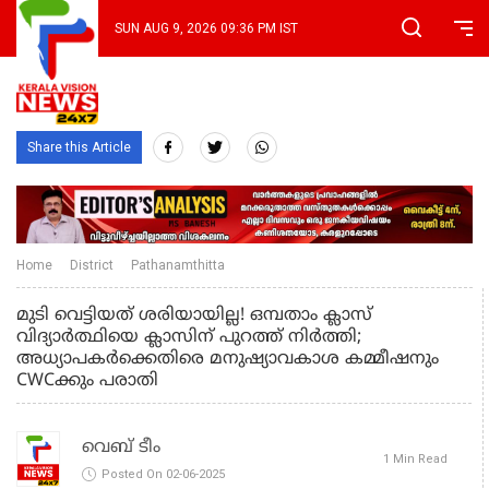
SUN AUG 9, 2026 09:36 PM IST
Share this Article
Home
District
Pathanamthitta
മുടി വെട്ടിയത് ശരിയായില്ല! ഒമ്പതാം ക്ലാസ്
വിദ്യാർത്ഥിയെ ക്ലാസിന് പുറത്ത് നിർത്തി;
അധ്യാപകർക്കെതിരെ മനുഷ്യാവകാശ കമ്മീഷനും
CWCക്കും പരാതി
വെബ് ടീം
1 Min Read
Posted On 02-06-2025