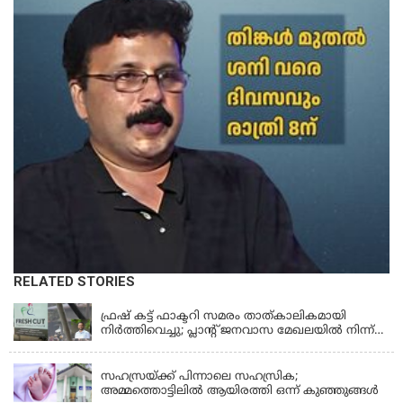
RELATED STORIES
KERALA
ഫ്രഷ് കട്ട് ഫാക്ടറി സമരം താത്കാലികമായി
നിർത്തിവെച്ചു; പ്ലാൻ്റ് ജനവാസ മേഖലയിൽ നിന്ന്
മാറ്റാൻ കമ്പനി സന്നദ്ധത അറിയിച്ചതായി പി.കെ
KERALA
ഫിറോസ് എംഎൽഎ
സഹസ്രയ്ക്ക് പിന്നാലെ സഹസ്രിക;
അമ്മത്തൊട്ടിലില്‍ ആയിരത്തി ഒന്ന് കുഞ്ഞുങ്ങള്‍