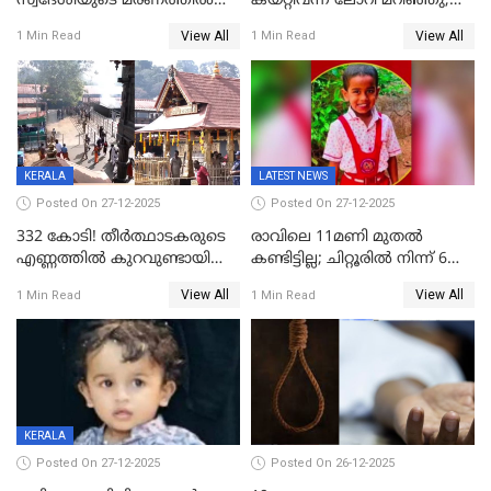
സ്വദേശിയുടെ മരണത്തിൽ
കയറ്റിവന്ന ലോറി മറിഞ്ഞു;
അഞ്ചംഗ സംഘത്തിനെതിരെ
രണ്ടുപേര്‍ക്ക് ദാരുണാന്ത്യം;
View All
View All
1 Min Read
1 Min Read
കേസ്; തർക്കമുണ്ടായത്
അപകടം കണ്ണൂരിൽ
ഫേഷ്യലിന് 300 രൂപ
ആവശ്യപ്പെട്ടതിനെച്ചൊല്ലി
KERALA
LATEST NEWS
Posted On 27-12-2025
Posted On 27-12-2025
332 കോടി! തീർത്ഥാടകരുടെ
രാവിലെ 11മണി മുതൽ
എണ്ണത്തിൽ കുറവുണ്ടായിട്ടും
കണ്ടിട്ടില്ല; ചിറ്റൂരിൽ നിന്ന് 6
ശബരിമലയിൽ വരുമാനം
വയസ്സുകാരനെ കാണാതായി
View All
View All
1 Min Read
1 Min Read
കുതിച്ചുയരുന്നു
KERALA
Posted On 27-12-2025
Posted On 26-12-2025