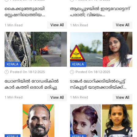
കൈക്കുഞ്ഞുമായി
ആലപ്പുഴയിൽ ഇരട്ടവോട്ടെന്ന്
സ്റ്റേഷനിലെത്തിയ
പരാതി; വിജയം
യുവതിയ്ക്ക് മർദ്ദനം; സിഐ
റദ്ദാക്കണമെന്ന് വലിയമരം
View All
View All
1 Min Read
1 Min Read
കരണത്തടിച്ചു; CC ടിവി
വാർഡിലെ എൽഡിഎഫ്
ദൃശ്യങ്ങൾ പുറത്ത്
സ്ഥാനാർത്ഥി
KERALA
KERALA
Posted On 18-12-2025
Posted On 18-12-2025
ധോണിയിൽ റോഡരികിൽ
ടാങ്കർ ലോറിക്കടിയിൽപ്പെട്ട്
കാർ കത്തി ഒരാൾ മരിച്ചു
സ്കൂട്ടർ യാത്രക്കാരിയ്ക്ക്
ദാരുണാന്ത്യം; അപകടം
View All
View All
1 Min Read
1 Min Read
കണ്ടോത്ത് ദേശീയ പാതയിൽ
KERALA
KERALA