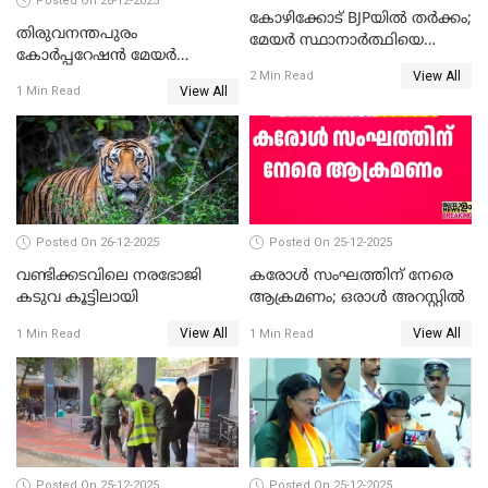
Posted On 26-12-2025
കോഴിക്കോട് BJPയിൽ തർക്കം;
തിരുവനന്തപുരം
മേയർ സ്ഥാനാർത്ഥിയെ
കോര്‍പ്പറേഷന്‍ മേയര്‍
പരസ്യമായി പ്രഖ്യാപിച്ചില്ല
View All
തെരഞ്ഞെടുപ്പ്; സിപിഐഎം
2 Min Read
View All
1 Min Read
ഹൈക്കോടതിയിലേക്ക്;
സത്യപ്രതിജ്ഞ ചടങ്ങില്‍
ചട്ടലംഘനമെന്ന് പാർട്ടി
Posted On 26-12-2025
Posted On 25-12-2025
വണ്ടിക്കടവിലെ നരഭോജി
കരോള്‍ സംഘത്തിന് നേരെ
കടുവ കൂട്ടിലായി
ആക്രമണം; ഒരാള്‍ അറസ്റ്റില്‍
View All
View All
1 Min Read
1 Min Read
Posted On 25-12-2025
Posted On 25-12-2025