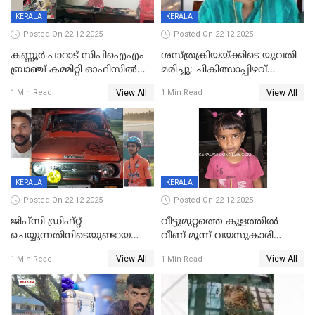
KERALA
KERALA
Posted On 22-12-2025
Posted On 22-12-2025
കണ്ണൂർ പാറാട് സിപിഐഎം
ശസ്ത്രക്രിയയ്‌ക്കിടെ യുവതി
ബ്രാഞ്ച് കമ്മിറ്റി ഓഫിസിൽ
മരിച്ചു; ചികിത്സാപ്പിഴവ്
തീയിട്ടു; നേതാക്കളുടെ
ആരോപിച്ച് ബന്ധുക്കൾ;
View All
View All
1 Min Read
1 Min Read
ചിത്രങ്ങളടക്കം കത്തിയ
സംഭവം മാവേലിക്കരയിൽ
നിലയിൽ
KERALA
KERALA
Posted On 22-12-2025
Posted On 22-12-2025
ജിപ്സി ഡ്രിഫ്റ്റ്
വീട്ടുമുറ്റത്തെ കുളത്തിൽ
ചെയ്യുന്നതിനിടെയുണ്ടായ
വീണ് മൂന്ന് വയസുകാരി
അപകടം; 14 വയസുകാരന്
മരിച്ചു
View All
View All
1 Min Read
1 Min Read
ദാരുണാന്ത്യം; ജീപ്സി
ഓടിച്ചയാൾ അറസ്റ്റിൽ.