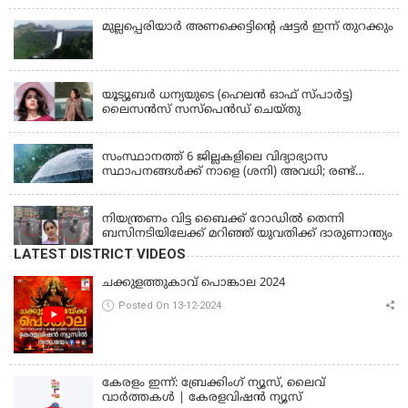
മുല്ലപ്പെരിയാര്‍ അണക്കെട്ടിൻ്റെ ഷട്ടര്‍ ഇന്ന് തുറക്കും
KERALA
യൂട്യൂബർ ധന്യയുടെ (ഹെലൻ ഓഫ് സ്പാർട്ട)
ലൈസൻസ് സസ്‌പെൻഡ് ചെയ്തു
KERALA
സംസ്ഥാനത്ത് 6 ജില്ലകളിലെ വിദ്യാഭ്യാസ
സ്ഥാപനങ്ങൾക്ക് നാളെ (ശനി) അവധി; രണ്ട്
ജില്ലകളിൽ അവധി പ്രൊഫഷണൽ കോളേജുകൾ
KERALA
ഒഴികെ
നിയന്ത്രണം വിട്ട ബൈക്ക് റോഡിൽ തെന്നി
ബസിനടിയിലേക്ക് മറിഞ്ഞ് യുവതിക്ക് ദാരുണാന്ത്യം
LATEST DISTRICT VIDEOS
ചക്കുളത്തുകാവ് പൊങ്കാല 2024
Posted On 13-12-2024
കേരളം ഇന്ന്: ബ്രേക്കിംഗ് ന്യൂസ്, ലൈവ്
വാർത്തകൾ | കേരളവിഷൻ ന്യൂസ്