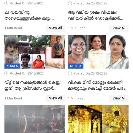
Posted On 23-12-2025
Posted On 23-12-2025
23 വയസ്സിനു
ആ വലിയ ശ്രമം വിഫലം;
താഴെയുള്ളവർക്ക് മദ്യം
വഴിയരികില്‍ ‌ഡോക്ടര്‍മാര്‍
നൽകിയതിനെതിരെ കർശന
ശസ്ത്രക്രിയ നടത്തിയ ലിനു
View All
View All
1 Min Read
1 Min Read
നടപടി;സ്ഥാപനങ്ങൾക്കെതിരെ
മരണത്തിന് കീഴടങ്ങി
രണ്ട് കേസുകൾ
KERALA
KERALA
Posted On 23-12-2025
Posted On 23-12-2025
വീട്ടിലെ നക്ഷത്രങ്ങൾ കെട്ടു;
വി.കെ മിനി മോളും ഷൈനി
ഇനി ആ ക്രിസ്മസ് സ്റ്റാർ
മാത്യുവും കൊച്ചി മേയർ പദം
മാത്രം; പൈതങ്ങൾക്ക്
പങ്കിടും; ദീപ്തി മേരി വർഗീസ്
View All
View All
1 Min Read
1 Min Read
വേണ്ടിയുള്ള
മേയറാകില്ല
പിടിവലിക്കിടയിൽ
അപ്പൂപ്പനെതിരെ പോക്സോ
കേസ് ഒടുവിൽ 4 ജീവനുകൾ
പൊലിഞ്ഞു