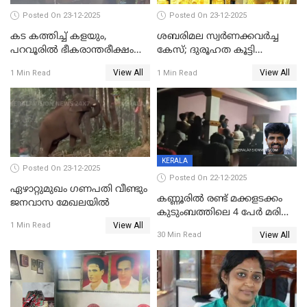
Posted On 23-12-2025
Posted On 23-12-2025
കട കത്തിച്ച് കളയും,
ശബരിമല സ്വര്‍ണക്കവര്‍ച്ച
പറവൂരില്‍ ഭീകരാന്തരീക്ഷം
കേസ്; ദുരൂഹത കൂട്ടി
സൃഷ്ടിച്ച് കുട്ടി ലഹരിസംഘം
വിദേശവ്യവസായിയുടെ മൊഴി
View All
View All
1 Min Read
1 Min Read
KERALA
Posted On 23-12-2025
Posted On 22-12-2025
ഏഴാറ്റുമുഖം ഗണപതി വീണ്ടും
കണ്ണൂരിൽ രണ്ട് മക്കളടക്കം
ജനവാസ മേഖലയിൽ
കുടുംബത്തിലെ 4 പേർ മരിച്ച
View All
നിലയിൽ
1 Min Read
View All
30 Min Read