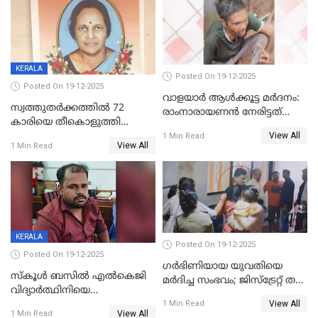
KERALA
Posted On 19-12-2025
Posted On 19-12-2025
വാളയാർ ആൾക്കൂട്ട മർദനം:
സ്വത്തുതര്‍ക്കത്തില്‍ 72
രാംനാരായണൻ നേരിട്ടത്
കാരിയെ തീകൊളുത്തി
കൊടും ക്രൂരത; ശരീരത്തിൽ
View All
കൊന്നു;
1 Min Read
നാൽപ്പതിലേറെ
View All
1 Min Read
ക്രൂരകൊലപാതകത്തില്‍
മുറിവുകളെന്ന് പോസ്റ്റ്‌മോർട്ടം
സഹോദരിപുത്രന് ജീവപര്യന്തം
റിപ്പോർട്ട്
KERALA
Posted On 19-12-2025
Posted On 19-12-2025
ഗര്‍ഭിണിയായ യുവതിയെ
സ്കൂൾ ബസിൽ എൽകെജി
മര്‍ദിച്ച സംഭവം; ജിസ്‌ട്രേറ്റ് തല
വിദ്യാര്‍ത്ഥിനിയെ
അന്വേഷണം വേണമെന്ന്
View All
ലൈംഗികമായി ഉപദ്രവിച്ചു;
1 Min Read
യുവതി
View All
1 Min Read