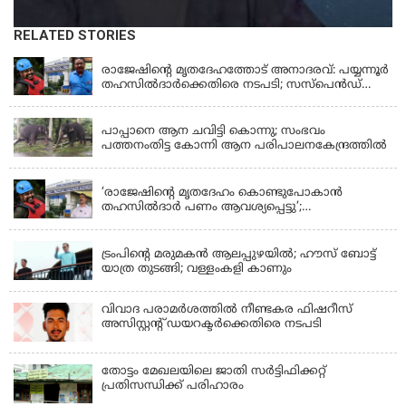
RELATED STORIES
KERALA
രാജേഷിന്റെ മൃതദേഹത്തോട് അനാദരവ്: പയ്യന്നൂർ
തഹസിൽദാർക്കെതിരെ നടപടി; സസ്പെൻഡ്
ചെയ്യാൻ നിർദേശം നൽകി മന്ത്രി
KERALA
പാപ്പാനെ ആന ചവിട്ടി കൊന്നു; സംഭവം
പത്തനംതിട്ട കോന്നി ആന പരിപാലനകേന്ദ്രത്തിൽ
KERALA
‘രാജേഷിന്‍റെ മൃതദേഹം കൊണ്ടുപോകാന്‍
തഹസില്‍ദാര്‍ പണം ആവശ്യപ്പെട്ടു’;
ഗുരുതരആരോപണം
LATEST NEWS
ട്രംപിന്റെ മരുമകന്‍ ആലപ്പുഴയില്‍; ഹൗസ് ബോട്ട്
യാത്ര തുടങ്ങി; വള്ളംകളി കാണും
വിവാദ പരാമര്‍ശത്തില്‍ നീണ്ടകര ഫിഷറീസ്
അസിസ്റ്റന്റ് ഡയറക്ടര്‍ക്കെതിരെ നടപടി
തോട്ടം മേഖലയിലെ ജാതി സര്‍ട്ടിഫിക്കറ്റ്
പ്രതിസന്ധിക്ക് പരിഹാരം