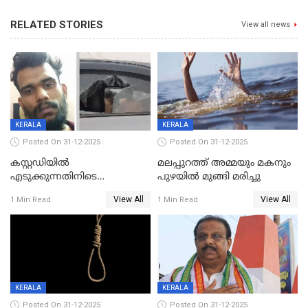
RELATED STORIES
View all news
KERALA
KERALA
Posted On 31-12-2025
Posted On 31-12-2025
കസ്റ്റഡിയിൽ
മലപ്പുറത്ത് അമ്മയും മകനും
എടുക്കുന്നതിനിടെ
പുഴയിൽ മുങ്ങി മരിച്ചു
വിലങ്ങുമായി രക്ഷപ്പെട്ട
View All
View All
1 Min Read
1 Min Read
വധശ്രമക്കേസ് പ്രതി പിടിയിൽ
KERALA
KERALA
Posted On 31-12-2025
Posted On 31-12-2025