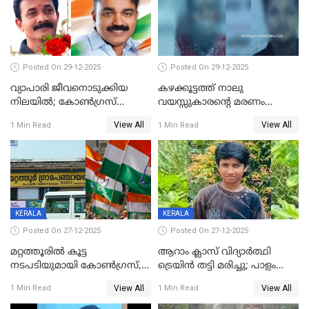
Posted On 29-12-2025
Posted On 29-12-2025
വ്യാപാരി ജീവനൊടുക്കിയ
കഴക്കൂട്ടത്ത് നാലു
നിലയില്‍; കോണ്‍ഗ്രസ്
വയസ്സുകാരന്റെ മരണം
കൗണ്‍സിലറുടെ
കൊലപാതകം: അമ്മയും
View All
View All
1 Min Read
1 Min Read
മാനസികപീഡനമെന്ന് കുറിപ്പ്
സുഹൃത്തും പൊലീസ്
കസ്റ്റഡിയിൽ
KERALA
KERALA
Posted On 27-12-2025
Posted On 27-12-2025
മറ്റത്തൂരിൽ കൂട്ട
ആറാം ക്ലാസ് വിദ്യാർത്ഥി
നടപടിയുമായി കോണ്‍ഗ്രസ്,
ട്രെയിൻ തട്ടി മരിച്ചു; പാളം
ബിജെപി പാളയത്തിലെത്തിയ
മുറിച്ചുകടക്കുന്നതിനിടെ
View All
View All
1 Min Read
1 Min Read
എട്ട് പേര്‍ ഉള്‍പ്പെടെ
അപകടം മലപ്പുറത്ത്
പത്തുപേരെ പുറത്താക്കി,