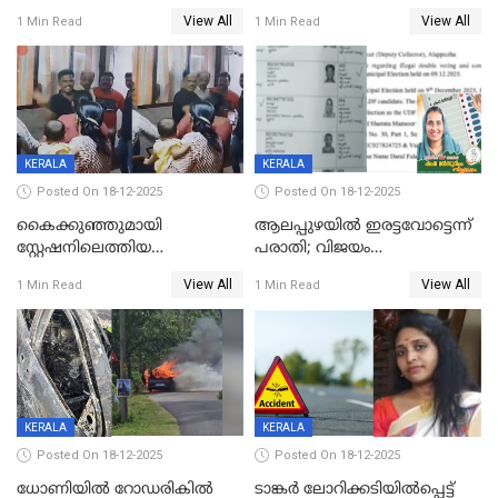
സംസ്ഥാന തൊഴിലാളി മരിച്ചു;
ഡോക്ടര്‍ക്ക് നഷ്ടമായത് 6.38
View All
View All
1 Min Read
1 Min Read
നടുക്കുന്ന സംഭവം
കോടി രൂപ
വാളയാറിൽ
KERALA
KERALA
Posted On 18-12-2025
Posted On 18-12-2025
കൈക്കുഞ്ഞുമായി
ആലപ്പുഴയിൽ ഇരട്ടവോട്ടെന്ന്
സ്റ്റേഷനിലെത്തിയ
പരാതി; വിജയം
യുവതിയ്ക്ക് മർദ്ദനം; സിഐ
റദ്ദാക്കണമെന്ന് വലിയമരം
View All
View All
1 Min Read
1 Min Read
കരണത്തടിച്ചു; CC ടിവി
വാർഡിലെ എൽഡിഎഫ്
ദൃശ്യങ്ങൾ പുറത്ത്
സ്ഥാനാർത്ഥി
KERALA
KERALA
Posted On 18-12-2025
Posted On 18-12-2025
ധോണിയിൽ റോഡരികിൽ
ടാങ്കർ ലോറിക്കടിയിൽപ്പെട്ട്