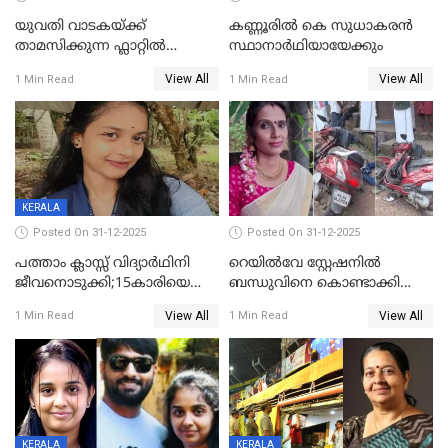
യുവതി വാടകയ്ക്ക്
കണ്ണൂരിൽ കെ സുധാകരൻ
താമസിക്കുന്ന ഫ്ലാറ്റില്‍
സ്ഥാനാർഥിയായേക്കും
തൂങ്ങിമരിച്ച നിലയില്‍;
View All
View All
1 Min Read
1 Min Read
സംഭവം കൈതപ്പൊയിലില്‍
KERALA
Posted On 31-12-2025
Posted On 31-12-2025
പത്താം ക്ലാസ്സ് വിദ്യാര്‍ഥിനി
റെയിൽവേ സ്റ്റേഷനിൽ
ജീവനൊടുക്കി;15കാരിയെ
ബന്ധുവിനെ കൊണ്ടാക്കി
കണ്ടെത്തിയത്
മടങ്ങുന്നതിനിടെ ടോറസ്സ്
View All
View All
1 Min Read
1 Min Read
കിടപ്പുമുറിയില്‍ തൂങ്ങി മരിച്ച
ലോറി സ്കൂട്ടറിൽ ഇടിച്ചു :
നിലയിൽ
യുവതിക്ക് ദാരുണാന്ത്യം
KERALA
KERALA