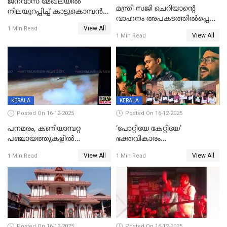
ജനവാസ മേഖലയില്‍
മന്ത്രി സജി ചെറിയാന്റെ
നിലയുറപ്പിച്ച് കാട്ടുകൊമ്പന്‍
വാഹനം അപകടത്തിൽപ്പെട്ടു;
പടയപ്പ
View All
മന്ത്രിയും സംഘവും
1 Min Read
View All
1 Min Read
രക്ഷപ്പെട്ടത് തലനാരിടയ്ക്ക്
KERALA
KERALA
Posted On 16-12-2025
Posted On 16-12-2025
പനമരം, കണിയാമ്പറ്റ
‘പോറ്റിയേ കേറ്റിയേ’
പഞ്ചായത്തുകളിൽ
ഭക്തവികാരം
ബുധനാഴ്ച വിദ്യാഭ്യാസ
വ്രണപ്പെടുത്തിയെന്നു
View All
View All
1 Min Read
1 Min Read
സ്ഥാപനങ്ങൾക്ക് അവധി
ഡിജിപിക്ക് പരാതി; ശക്തമായ
നടപടി വേണമെന്നു
സിപിഐഎമ്മും
Posted On 16-12-2025
Posted On 16-12-2025