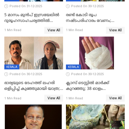
Posted On 31-12-2025
Posted On 30-12-2025
5 മാസം മുൻപ് ഇസ്രയേലിൽ
രണ്ട് കോടി രൂപ
ദുരൂഹസാഹചര്യത്തിൽ
നഷ്ടപരിഹാരം വേണം;
മരിച്ചനിലയിൽ കണ്ടെത്തിയ
ജിസിഡിഎക്ക് വക്കീൽ
View All
View All
1 Min Read
1 Min Read
മലയാളി യുവാവിന്റെ ഭാര്യയും
നോട്ടീസയച്ച് ഉമാ തോമസ്
മരിച്ചു
KERALA
KERALA
Posted On 30-12-2025
Posted On 30-12-2025
ഭാര്യയുടെ ദേഹത്ത് ലഹരി
ക്ലാസ് ടെസ്റ്റിൽ മാർക്ക്
ഒളിപ്പിച്ച് കുഞ്ഞുമായി യാത്ര;
കുറഞ്ഞു; 38 ഓളം
ഓട്ടോ വളഞ്ഞ് ദമ്പതികളെ
വിദ്യാർഥികളെ ട്യൂഷൻ
View All
View All
1 Min Read
1 Min Read
പിടികൂടി പൊലീസ്
സെന്ററിലെ അധ്യാപകന്‍
മർദിച്ചതായി പരാതി