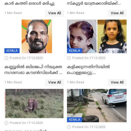
കാർ കത്തി ഒരാൾ മരിച്ചു
സ്കൂട്ടർ യാത്രക്കാരിയ്ക്ക്
ദാരുണാന്ത്യം; അപകടം
View All
View All
1 Min Read
1 Min Read
കണ്ടോത്ത് ദേശീയ പാതയിൽ
KERALA
KERALA
Posted On 17-12-2025
Posted On 17-12-2025
കണ്ണൂരിൽ ബിജെപി നിയുക്ത
കളിക്കുന്നതിനിടയിൽ
നഗരസഭാ കൗൺസിലർക്ക് 36
പൊള്ളലേറ്റു;
വർഷം തടവുശിക്ഷ
ചികിത്സയിലായിരുന്ന രണ്ടാം
View All
View All
1 Min Read
1 Min Read
ക്ലാസ് വിദ്യാർത്ഥിനി മരിച്ചു
KERALA
Posted On 17-12-2025
Posted On 17-12-2025