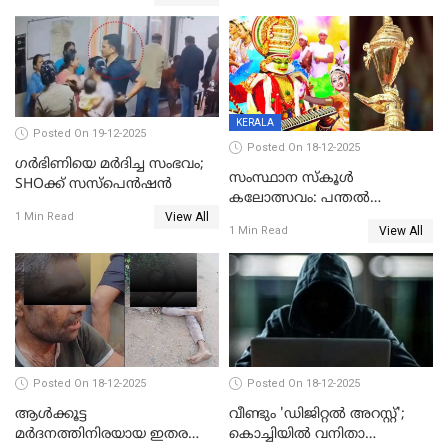
ക്ലീനര്‍ പിടിയിൽ
KERALA
Posted On 19-12-2025
Posted On 18-12-2025
ഗര്‍ഭിണിയെ മർദിച്ച സംഭവം;
സംസ്ഥാന സ്കൂൾ
SHOക്ക് സസ്പെൻഷൻ
കലോത്സവം: പന്തൽ
View All
കാൽനാട്ടൽ 20 ന്
1 Min Read
View All
1 Min Read
Posted On 18-12-2025
Posted On 18-12-2025
ആൾക്കൂട്ട
വീണ്ടും 'ഡിജിറ്റല്‍ അറസ്റ്റ്';
മർദനത്തിനിരയായ ഇതര
കൊച്ചിയില്‍ വനിതാ