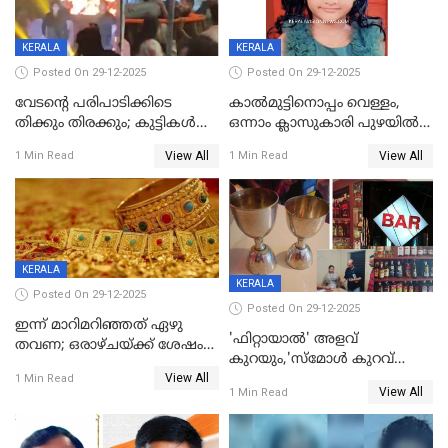
KERALA
KERALA
Posted On 29-12-2025
Posted On 29-12-2025
വേടന്റെ പരിപാടിക്കിടെ
കാൽമുട്ടിനൊപ്പം വെള്ളം,
തിക്കും തിരക്കും; കുട്ടികള്‍
ഒന്നാം ക്ലാസുകാരി പുഴയിൽ
ഉള്‍പ്പെടെ നിരവധി പേര്‍ക്ക്
മുങ്ങി മരിച്ചു; ദാരുണ സംഭവം
View All
View All
1 Min Read
1 Min Read
പരിക്ക്; പാളം മറികടന്ന
കുട്ടികൾക്കൊപ്പം
യുവാവ് ട്രെയിന്‍ തട്ടി മരിച്ചു
കളിക്കുന്നതിനിടെ
KERALA
KERALA
Posted On 29-12-2025
Posted On 29-12-2025
ഇന്ന് മാറിമറിഞ്ഞത് ഏഴു
'ഫിറ്റായാൽ' അളവ്
തവണ; ഒരാഴ്ചയ്ക്ക് ശേഷം
കുറയും,'സ്‌മോൾ കുറവ്
സ്വർണവിലയിൽ ഇടിവ്
View All
പിടികൂടി; ബാറിന് 25,000 രൂപ
1 Min Read
View All
1 Min Read
പിഴ