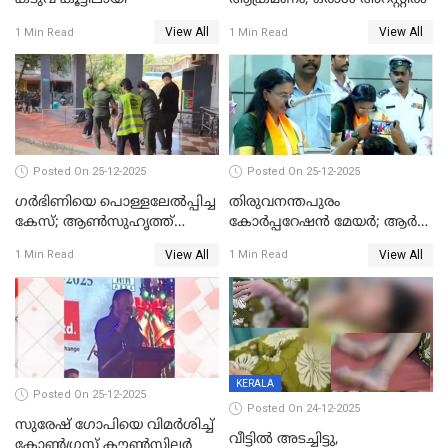
View All
View All
1 Min Read
1 Min Read
Posted On 25-12-2025
Posted On 25-12-2025
ഗര്‍ഭിണിയെ പൊള്ളലേല്‍പ്പിച്ച
തിരുവനന്തപുരം
കേസ്; ആണ്‍സുഹൃത്ത്
കോര്‍പ്പറേഷന്‍ മേയർ; ആര്‍
പിടിയില്‍
ശ്രീലേഖയ്ക്ക് മുൻതൂക്കം
View All
View All
1 Min Read
1 Min Read
KERALA
Posted On 25-12-2025
Posted On 24-12-2025
സുരേഷ് ഗോപിയെ വിമര്‍ശിച്ച്
വീട്ടിൽ അടച്ചിട്ടു,
കോണ്‍ഗ്രസ് കൗണ്‍സിലര്‍