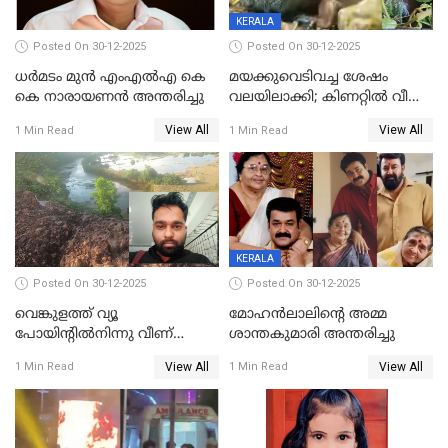
KERALA
Posted On 30-12-2025
Posted On 30-12-2025
ധർമടം മുൻ എംഎല്‍എ കെ
മയക്കുവെടിവച്ച ശേഷം
കെ നാരായണന്‍ അന്തരിച്ചു
വലയിലാക്കി; കിണറ്റിൽ വീണ
കടുവയെ പുറത്തെത്തിച്ചു
View All
View All
1 Min Read
1 Min Read
KERALA
Posted On 30-12-2025
Posted On 30-12-2025
വെങ്കുളത്ത് വ്യൂ
മോഹന്‍ലാലിന്‍റെ അമ്മ
പോയിന്റിൽനിന്നു വീണ്
ശാന്തകുമാരി അന്തരിച്ചു
യുവാവ് മരിച്ചു
View All
View All
1 Min Read
1 Min Read