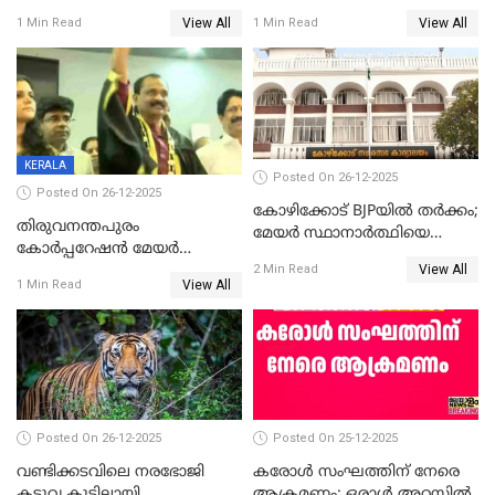
ശേഷമുള്ള പി ഇന്ദിരയുടെ
ആവട്ടെ, അഭിനന്ദനങ്ങൾ’;
View All
View All
1 Min Read
1 Min Read
ആദ്യ വോട്ട് അസാധു; കണ്ണൂർ
മുഖ്യമന്ത്രിയുടെ ഓഫീസ്
ഡെപ്യൂട്ടി മേയർ സ്ഥാനത്ത്
തന്നെ വിശദീകരിയ്ക്കുന്നു;
താഹിറിന് വിജയം
സത്യമിതാണ്
KERALA
Posted On 26-12-2025
Posted On 26-12-2025
കോഴിക്കോട് BJPയിൽ തർക്കം;
തിരുവനന്തപുരം
മേയർ സ്ഥാനാർത്ഥിയെ
കോര്‍പ്പറേഷന്‍ മേയര്‍
പരസ്യമായി പ്രഖ്യാപിച്ചില്ല
View All
തെരഞ്ഞെടുപ്പ്; സിപിഐഎം
2 Min Read
View All
1 Min Read
ഹൈക്കോടതിയിലേക്ക്;
സത്യപ്രതിജ്ഞ ചടങ്ങില്‍
ചട്ടലംഘനമെന്ന് പാർട്ടി
Posted On 26-12-2025
Posted On 25-12-2025
വണ്ടിക്കടവിലെ നരഭോജി
കരോള്‍ സംഘത്തിന് നേരെ
കടുവ കൂട്ടിലായി
ആക്രമണം; ഒരാള്‍ അറസ്റ്റില്‍