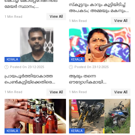
കൊച്ചി കോര്‍പ്പറേഷനിലെ
സ്കൂട്ടറും കാറും കൂട്ടിയിടിച്ച്
മേയര്‍ സ്ഥാനം;
അപകടം; അമ്മയും മകനും
കോണ്‍ഗ്രസില്‍ അതൃപതി
View All
മരിച്ചു, മറ്റൊരു മകൻ
1 Min Read
രൂക്ഷം
View All
1 Min Read
ഗുരുതരാവസ്ഥയിൽ
KERALA
KERALA
Posted On 23-12-2025
Posted On 23-12-2025
പ്രായപൂർത്തിയാകാത്ത
ആരും തന്നെ
പെൺകുട്ടിയ്ക്കെതിരെ
ഔദ്യോഗികമായി
ലൈംഗികാതിക്രമം; 36കാരന്
അറിയിച്ചിട്ടില്ല, മേയറെ
View All
View All
1 Min Read
1 Min Read
59 വർഷം തടവും 90,൦൦൦ രൂപ
കണ്ടെത്താൻ ഇന്ന് കോർ
പിഴയും ശിക്ഷ
കമ്മിറ്റി കൂടിയില്ല';
അതൃപ്തിയുമായി ദീപ്തി മേരി
വർഗീസ്
KERALA
KERALA