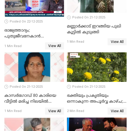
Posted On 21-12-2025
Posted On 22-12-2025
മണ്ണാർക്കാട് ഇറങ്ങിയ പുലി
രാജ്യത്താദ്യം;
കൂട്ടിൽ കുടുങ്ങി
പുതുജീവനേകാൻ
View All
ഷിബുവിന്റെ ഹൃദയം
1 Min Read
View All
1 Min Read
എറണാകുളം സർക്കാർ
ജനറൽ
ആശുപത്രിയിലെത്തിച്ചു
Posted On 21-12-2025
Posted On 21-12-2025
കാസർഗോഡ് 80 കാരിയെ
ഭക്തിയും പ്രകൃതിയും
വീട്ടിൽ മരിച്ച നിലയിൽ
ഒന്നാകുന്ന അപൂര്‍വ്വ കാഴ്ച;
കണ്ടെത്തി
ഭക്തർക്ക്
View All
View All
1 Min Read
2 Min Read
കാഴ്ചാനുഭവമൊരുക്കി
ശബരീ നന്ദനം