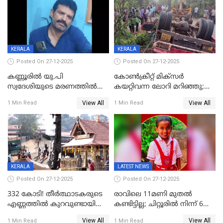
ചൊവ്വന്നൂരിലും നടപടി
KERALA
KERALA
Posted On 27-12-2025
Posted On 27-12-2025
കണ്ണൂരിൽ യു.പി
കോണ്‍ക്രീറ്റ് മിക്‌സര്‍
സ്വദേശിയുടെ മരണത്തിൽ
കയറ്റിവന്ന ലോറി മറിഞ്ഞു;
അഞ്ചംഗ സംഘത്തിനെതിരെ
രണ്ടുപേര്‍ക്ക് ദാരുണാന്ത്യം;
View All
View All
1 Min Read
1 Min Read
കേസ്; തർക്കമുണ്ടായത്
അപകടം കണ്ണൂരിൽ
ഫേഷ്യലിന് 300 രൂപ
ആവശ്യപ്പെട്ടതിനെച്ചൊല്ലി
KERALA
LATEST NEWS
Posted On 27-12-2025
Posted On 27-12-2025
332 കോടി! തീർത്ഥാടകരുടെ
രാവിലെ 11മണി മുതൽ
എണ്ണത്തിൽ കുറവുണ്ടായിട്ടും
കണ്ടിട്ടില്ല; ചിറ്റൂരിൽ നിന്ന് 6
ശബരിമലയിൽ വരുമാനം
വയസ്സുകാരനെ കാണാതായി
View All
View All
1 Min Read
1 Min Read