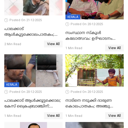
KERALA
Posted On 21-12-2025
Posted On 20-12-2025
പാലക്കാട്‌
സംസ്ഥാന സ്കൂൾ
ആൾകൂട്ടക്കൊലപാതകം;
കലോത്സവം: ഉദ്ഘാടനം
അന്വേഷണം
View All
മുഖ്യമന്ത്രി, സമാപനത്തിൽ
2 Min Read
ഊർജ്ജിതമാക്കിമാക്കി
View All
1 Min Read
മുഖ്യാതിഥിയായി
ക്രൈംബ്രാഞ്ച്
മോഹൻലാൽ
KERALA
Posted On 20-12-2025
Posted On 20-12-2025
പാലക്കാട് ആൾക്കൂട്ടക്കൊല;
നാടിനെ നടുക്കി ദാരുണ
കേസ് ക്രൈംബ്രാഞ്ചിന്;
കൊലപാതകം; അഞ്ചു
DYSPയുടെ നേതൃത്വത്തിൽ
വയസ്സുകാരനെ 'അമ്മ
View All
View All
1 Min Read
1 Min Read
അന്വേഷിക്കും
കഴുത്തുഞെരിച്ച് കൊന്നു