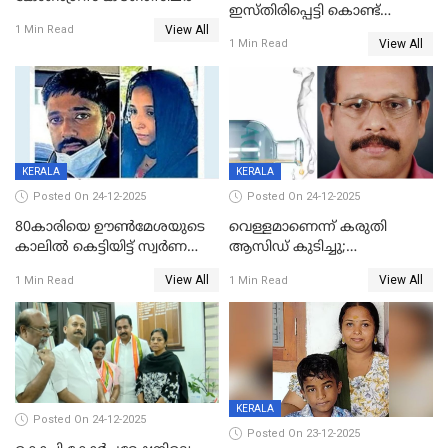
ഇസ്തിരിപ്പെട്ടി കൊണ്ട്
View All
പൊള്ളിച്ചു; 8 മാസം
1 Min Read
View All
1 Min Read
ഗർഭിണിയായ യുവതിക്ക് ക്രൂര
മർദനം
KERALA
KERALA
Posted On 24-12-2025
Posted On 24-12-2025
80കാരിയെ ഊൺമേശയുടെ
വെള്ളമാണെന്ന് കരുതി
കാലിൽ കെട്ടിയിട്ട് സ്വർണവും
ആസിഡ് കുടിച്ചു;
പണവും കവർന്നു;
ചികിത്സയിലിരുന്ന ആള്‍
View All
View All
1 Min Read
1 Min Read
കൊച്ചുമകനും സുഹൃത്തും
മരിച്ചു
അറസ്റ്റിൽ
KERALA
Posted On 24-12-2025
Posted On 23-12-2025