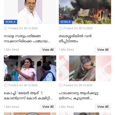
KERALA
KERALA
Posted On 20-12-2025
Posted On 20-12-2025
നാളെ സത്യപ്രതിജ്ഞ
തലശ്ശേരിയിൽ വൻ
നടക്കാനിരിക്കെ പഞ്ചായത്ത്
തീപ്പിടിത്തം
മെമ്പർ മരിച്ചു
View All
View All
1 Min Read
1 Min Read
Posted On 20-12-2025
Posted On 20-12-2025
കൊച്ചി 'മേയർ ആര്' ?;
പാലക്കാട്ടെ ആള്‍ക്കൂട്ട
കോണ്‍ഗ്രസ് കോര്‍ കമ്മിറ്റി
മര്‍ദനം; കൂടുതല്‍
യോഗം ചൊവ്വാഴ്ച
അറസ്റ്റുണ്ടാവും, മര്‍ദിച്ചത് 15
View All
View All
1 Min Read
2 Min Read
അംഗ സംഘമെന്ന് വിവരം