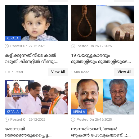
കുതിച്ചുയരുന്നു
KERALA
Posted On 27-12-2025
Posted On 26-12-2025
കളിക്കുന്നതിനിടെ കാൽ
19 വയസ്സുകാരനും
വഴുതി കിണറ്റിൽ വീണു;
മുത്തശ്ശിയും മുത്തശ്ശിയുടെ
ഒന്നര വയസ്സുകാരന്
സഹോദരിയും വീട്ടിൽ തൂങ്ങി
View All
View All
1 Min Read
1 Min Read
ദാരുണാന്ത്യം
മരിച്ചനിലയിൽ
KERALA
KERALA
Posted On 26-12-2025
Posted On 26-12-2025
മേയറായി
നടന്നതിതാണ്, ‘മേയർ
തെരഞ്ഞെടുക്കപ്പെട്ട
ആകാൻ പോവുകയാണ്...;