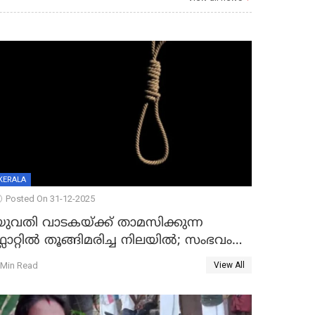
KERALA
Posted On 31-12-2025
യുവതി വാടകയ്ക്ക് താമസിക്കുന്ന
്ലാറ്റില്‍ തൂങ്ങിമരിച്ച നിലയില്‍; സംഭവം
കൈതപ്പൊയിലില്‍
 Min Read
View All