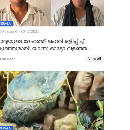
KERALA
Posted On 30-12-2025
ാര്യയുടെ ദേഹത്ത് ലഹരി ഒളിപ്പിച്ച്
കുഞ്ഞുമായി യാത്ര; ഓട്ടോ വളഞ്ഞ്
ദമ്പതികളെ പിടികൂടി പൊലീസ്
 Min Read
View All
KERALA