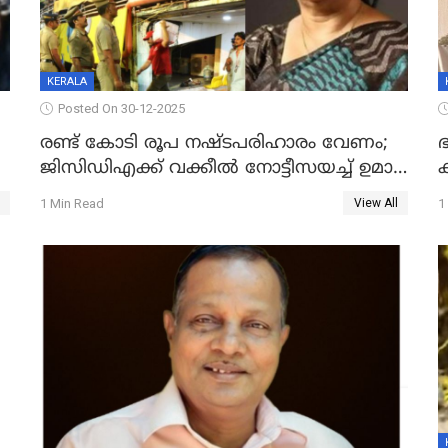
KERALA
Posted On 30-12-2025
രണ്ട് കോടി രൂപ നഷ്ടപരിഹാരം വേണം;
ഭ
ജിസിഡിഎക്ക് വക്കീൽ നോട്ടീസയച്ച് ഉമാ
തോമസ്
1 Min Read
1
View All