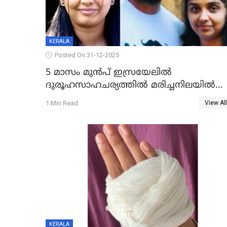
KERALA
Posted On 31-12-2025
5 മാസം മുൻപ് ഇസ്രയേലിൽ
ദുരൂഹസാഹചര്യത്തിൽ മരിച്ചനിലയിൽ
കണ്ടെത്തിയ മലയാളി യുവാവിന്റെ
1 Min Read
View All
ഭാര്യയും മരിച്ചു
KERALA