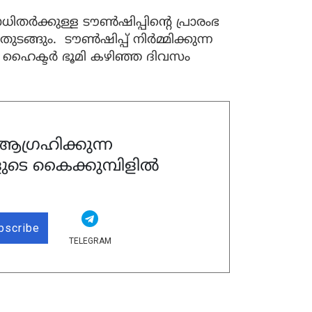
ർക്കുള്ള ടൗണ്‍ഷിപ്പിൻ്റെ പ്രാരംഭ
ടങ്ങും. ടൗൺഷിപ്പ് നിർമ്മിക്കുന്ന
െ 64 ഹൈക്ടർ ഭൂമി കഴിഞ്ഞ ദിവസം
ഗ്രഹിക്കുന്ന
ുടെ കൈക്കുമ്പിളിൽ
bscribe
TELEGRAM