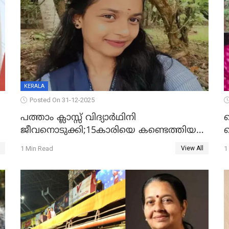
KERALA
Posted On 31-12-2025
പത്താം ക്ലാസ്സ് വിദ്യാര്‍ഥിനി
ജീവനൊടുക്കി;15കാരിയെ കണ്ടെത്തിയത്
ക
കിടപ്പുമുറിയില്‍ തൂങ്ങി മരിച്ച നിലയിൽ
ല
1 Min Read
1
View All
ദ