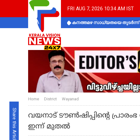
FRI AUG 7, 2026 10:34 AM IST
കനത്തമഴ സാധ്യതയെ തുടർന്ന് ക
Home
District
Wayanad
Share this Article
വയനാട് ടൗണ്‍ഷിപ്പിൻ്റെ പ്രാര
ഇന്ന് മുതൽ