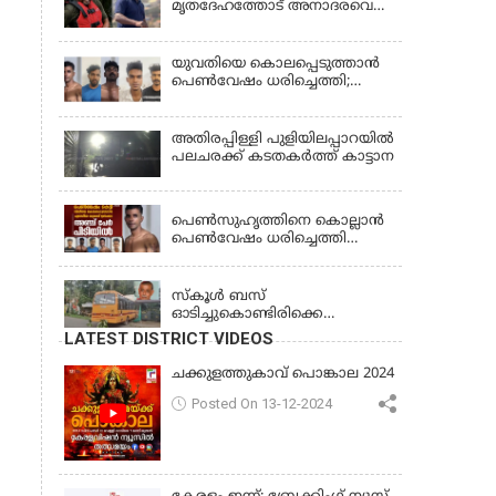
മൃതദേഹത്തോട് അനാദരവെന്ന്
ജാമ്യാപേക്ഷ തള്ളി
പരാതി; ആംബുലന്‍സ്
ക്രമീകരണത്തില്‍ ഗുരുതര
വീഴ്ച; മൃതദേഹം ചാവക്കാട്
യുവതിയെ കൊലപ്പെടുത്താൻ
വരെ എത്തിച്ചത് ഫ്രീസര്‍
പെൺവേഷം ധരിച്ചെത്തി;
സംവിധാനം ഇല്ലാതെയെന്നും
അഞ്ചംഗ സംഘം പിടിയിൽ
ആരോപണം
അതിരപ്പിള്ളി പുളിയിലപ്പാറയിൽ
പലചരക്ക് കടതകർത്ത് കാട്ടാന
KERALA
പെണ്‍സുഹൃത്തിനെ കൊല്ലാന്‍
പെണ്‍വേഷം ധരിച്ചെത്തി
യുവാവ്; അഞ്ചുപേരെ പൊക്കി
KERALA
പൊലീസ്
സ്കൂൾ ബസ്
ഓടിച്ചുകൊണ്ടിരിക്കെ
ഡ്രൈവർക്ക് ഹൃദയാഘാതം;
LATEST DISTRICT VIDEOS
ബസ് കെട്ടിടത്തിൽ ഇടിച്ചുനിന്നു;
ഡ്രൈവർ മരിച്ചു, രണ്ട്
ചക്കുളത്തുകാവ് പൊങ്കാല 2024
കുട്ടികൾക്ക് പരിക്ക്
Posted On 13-12-2024