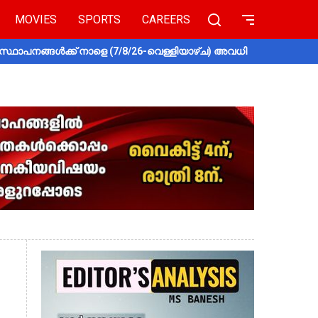
MOVIES
SPORTS
CAREERS
സ്ഥാപനങ്ങൾക്ക് നാളെ (7/8/26-വെള്ളിയാഴ്ച) അവധി
തൃശൂരിൽ