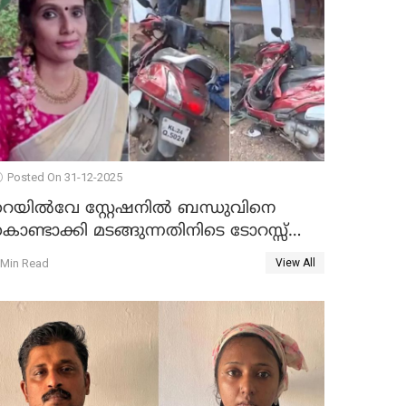
Posted On 31-12-2025
റെയിൽവേ സ്റ്റേഷനിൽ ബന്ധുവിനെ
ൊണ്ടാക്കി മടങ്ങുന്നതിനിടെ ടോറസ്സ്
ോറി സ്കൂട്ടറിൽ ഇടിച്ചു : യുവതിക്ക്
 Min Read
View All
ാരുണാന്ത്യം