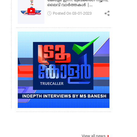
കേരളം ഇന്ന്: ബ്രേക്കിംഗ് ന്യൂസ്,
ലൈവ് വാർത്തകൾ |
കേരളവിഷൻ ന്യൂസ്
Posted On 03-01-2023
View all news