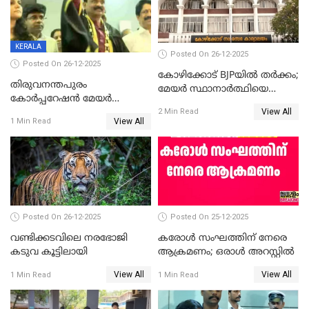
KERALA
Posted On 26-12-2025
Posted On 26-12-2025
കോഴിക്കോട് BJPയിൽ തർക്കം;
തിരുവനന്തപുരം
മേയർ സ്ഥാനാർത്ഥിയെ
കോര്‍പ്പറേഷന്‍ മേയര്‍
പരസ്യമായി പ്രഖ്യാപിച്ചില്ല
View All
തെരഞ്ഞെടുപ്പ്; സിപിഐഎം
2 Min Read
View All
1 Min Read
ഹൈക്കോടതിയിലേക്ക്;
സത്യപ്രതിജ്ഞ ചടങ്ങില്‍
ചട്ടലംഘനമെന്ന് പാർട്ടി
Posted On 26-12-2025
Posted On 25-12-2025
വണ്ടിക്കടവിലെ നരഭോജി
കരോള്‍ സംഘത്തിന് നേരെ
കടുവ കൂട്ടിലായി
ആക്രമണം; ഒരാള്‍ അറസ്റ്റില്‍
View All
View All
1 Min Read
1 Min Read