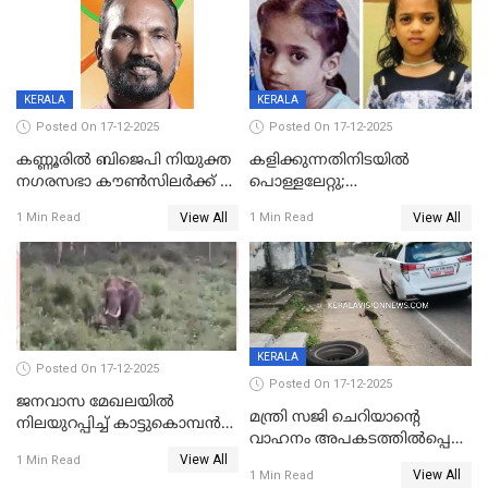
KERALA
KERALA
Posted On 17-12-2025
Posted On 17-12-2025
കണ്ണൂരിൽ ബിജെപി നിയുക്ത
കളിക്കുന്നതിനിടയിൽ
നഗരസഭാ കൗൺസിലർക്ക് 36
പൊള്ളലേറ്റു;
വർഷം തടവുശിക്ഷ
ചികിത്സയിലായിരുന്ന രണ്ടാം
View All
View All
1 Min Read
1 Min Read
ക്ലാസ് വിദ്യാർത്ഥിനി മരിച്ചു
KERALA
Posted On 17-12-2025
Posted On 17-12-2025
ജനവാസ മേഖലയില്‍
മന്ത്രി സജി ചെറിയാന്റെ
നിലയുറപ്പിച്ച് കാട്ടുകൊമ്പന്‍
വാഹനം അപകടത്തിൽപ്പെട്ടു;
പടയപ്പ
View All
മന്ത്രിയും സംഘവും
1 Min Read
View All
1 Min Read
രക്ഷപ്പെട്ടത് തലനാരിടയ്ക്ക്