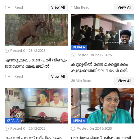
സൃഷ്ടിച്ച് കുട്ടി ലഹരിസംഘം
വിദേശവ്യവസായിയുടെ മൊഴി
View All
View All
1 Min Read
1 Min Read
KERALA
Posted On 23-12-2025
Posted On 22-12-2025
ഏഴാറ്റുമുഖം ഗണപതി വീണ്ടും
കണ്ണൂരിൽ രണ്ട് മക്കളടക്കം
ജനവാസ മേഖലയിൽ
കുടുംബത്തിലെ 4 പേർ മരിച്ച
View All
നിലയിൽ
1 Min Read
View All
30 Min Read
KERALA
KERALA
Posted On 22-12-2025
Posted On 22-12-2025
കണ്ണൂർ പാറാട് സിപിഐഎം
ശസ്ത്രക്രിയയ്‌ക്കിടെ യുവതി