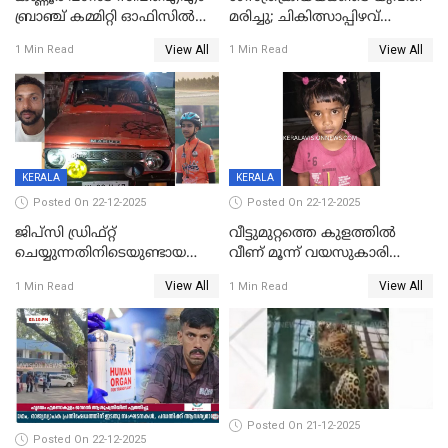
ബ്രാഞ്ച് കമ്മിറ്റി ഓഫിസിൽ
മരിച്ചു; ചികിത്സാപ്പിഴവ്
തീയിട്ടു; നേതാക്കളുടെ
ആരോപിച്ച് ബന്ധുക്കൾ;
View All
View All
1 Min Read
1 Min Read
ചിത്രങ്ങളടക്കം കത്തിയ
സംഭവം മാവേലിക്കരയിൽ
നിലയിൽ
KERALA
KERALA
Posted On 22-12-2025
Posted On 22-12-2025
ജിപ്സി ഡ്രിഫ്റ്റ്
വീട്ടുമുറ്റത്തെ കുളത്തിൽ
ചെയ്യുന്നതിനിടെയുണ്ടായ
വീണ് മൂന്ന് വയസുകാരി
അപകടം; 14 വയസുകാരന്
മരിച്ചു
View All
View All
1 Min Read
1 Min Read
ദാരുണാന്ത്യം; ജീപ്സി
ഓടിച്ചയാൾ അറസ്റ്റിൽ.
Posted On 21-12-2025
Posted On 22-12-2025