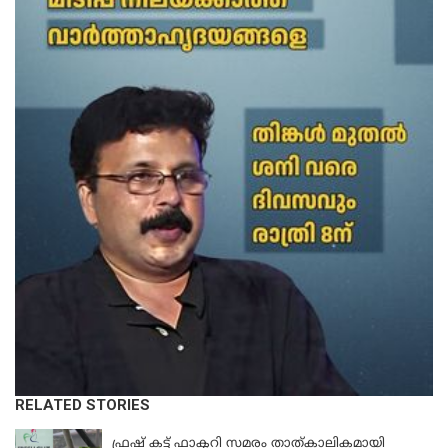
RELATED STORIES
KERALA
ഫ്രഷ് കട്ട് ഫാക്ടറി സമരം താത്കാലികമായി