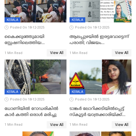
KERALA
KERALA
Posted On 18-12-2025
Posted On 18-12-2025
കൈക്കുഞ്ഞുമായി
ആലപ്പുഴയിൽ ഇരട്ടവോട്ടെന്ന്
സ്റ്റേഷനിലെത്തിയ
പരാതി; വിജയം
യുവതിയ്ക്ക് മർദ്ദനം; സിഐ
റദ്ദാക്കണമെന്ന് വലിയമരം
View All
View All
1 Min Read
1 Min Read
കരണത്തടിച്ചു; CC ടിവി
വാർഡിലെ എൽഡിഎഫ്
ദൃശ്യങ്ങൾ പുറത്ത്
സ്ഥാനാർത്ഥി
KERALA
KERALA
Posted On 18-12-2025
Posted On 18-12-2025
ധോണിയിൽ റോഡരികിൽ
ടാങ്കർ ലോറിക്കടിയിൽപ്പെട്ട്
കാർ കത്തി ഒരാൾ മരിച്ചു
സ്കൂട്ടർ യാത്രക്കാരിയ്ക്ക്
ദാരുണാന്ത്യം; അപകടം
View All
View All
1 Min Read
1 Min Read
കണ്ടോത്ത് ദേശീയ പാതയിൽ