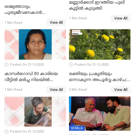
മണ്ണാർക്കാട് ഇറങ്ങിയ പുലി
രാജ്യത്താദ്യം;
കൂട്ടിൽ കുടുങ്ങി
പുതുജീവനേകാൻ
View All
ഷിബുവിന്റെ ഹൃദയം
1 Min Read
View All
1 Min Read
എറണാകുളം സർക്കാർ
ജനറൽ
ആശുപത്രിയിലെത്തിച്ചു
Posted On 21-12-2025
Posted On 21-12-2025
കാസർഗോഡ് 80 കാരിയെ
ഭക്തിയും പ്രകൃതിയും
വീട്ടിൽ മരിച്ച നിലയിൽ
ഒന്നാകുന്ന അപൂര്‍വ്വ കാഴ്ച;
കണ്ടെത്തി
ഭക്തർക്ക്
View All
View All
1 Min Read
2 Min Read
കാഴ്ചാനുഭവമൊരുക്കി
ശബരീ നന്ദനം
KERALA
Posted On 21-12-2025