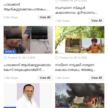
Posted On 20-12-2025
പാലക്കാട്‌
സംസ്ഥാന സ്കൂൾ
ആൾകൂട്ടക്കൊലപാതകം;
കലോത്സവം: ഉദ്ഘാടനം
അന്വേഷണം
View All
മുഖ്യമന്ത്രി, സമാപനത്തിൽ
2 Min Read
ഊർജ്ജിതമാക്കിമാക്കി
View All
1 Min Read
മുഖ്യാതിഥിയായി
ക്രൈംബ്രാഞ്ച്
മോഹൻലാൽ
KERALA
Posted On 20-12-2025
Posted On 20-12-2025
പാലക്കാട് ആൾക്കൂട്ടക്കൊല;
നാടിനെ നടുക്കി ദാരുണ
കേസ് ക്രൈംബ്രാഞ്ചിന്;
കൊലപാതകം; അഞ്ചു
DYSPയുടെ നേതൃത്വത്തിൽ
വയസ്സുകാരനെ 'അമ്മ
View All
View All
1 Min Read
1 Min Read
അന്വേഷിക്കും
കഴുത്തുഞെരിച്ച് കൊന്നു