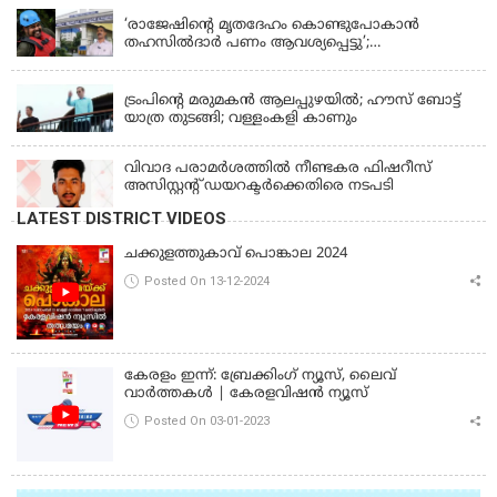
‘രാജേഷിന്‍റെ മൃതദേഹം കൊണ്ടുപോകാന്‍
തഹസില്‍ദാര്‍ പണം ആവശ്യപ്പെട്ടു’;
ഗുരുതരആരോപണം
LATEST NEWS
ട്രംപിന്റെ മരുമകന്‍ ആലപ്പുഴയില്‍; ഹൗസ് ബോട്ട്
യാത്ര തുടങ്ങി; വള്ളംകളി കാണും
വിവാദ പരാമര്‍ശത്തില്‍ നീണ്ടകര ഫിഷറീസ്
അസിസ്റ്റന്റ് ഡയറക്ടര്‍ക്കെതിരെ നടപടി
LATEST DISTRICT VIDEOS
ചക്കുളത്തുകാവ് പൊങ്കാല 2024
Posted On 13-12-2024
കേരളം ഇന്ന്: ബ്രേക്കിംഗ് ന്യൂസ്, ലൈവ്
വാർത്തകൾ | കേരളവിഷൻ ന്യൂസ്
Posted On 03-01-2023