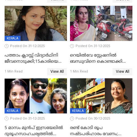
സംഭവം കൈതപ്പൊയിലില്‍
KERALA
Posted On 31-12-2025
Posted On 31-12-2025
പത്താം ക്ലാസ്സ് വിദ്യാര്‍ഥിനി
റെയിൽവേ സ്റ്റേഷനിൽ
ജീവനൊടുക്കി;15കാരിയെ
ബന്ധുവിനെ കൊണ്ടാക്കി
കണ്ടെത്തിയത്
മടങ്ങുന്നതിനിടെ ടോറസ്സ്
View All
View All
1 Min Read
1 Min Read
കിടപ്പുമുറിയില്‍ തൂങ്ങി മരിച്ച
ലോറി സ്കൂട്ടറിൽ ഇടിച്ചു :
നിലയിൽ
യുവതിക്ക് ദാരുണാന്ത്യം
KERALA
KERALA
Posted On 31-12-2025
Posted On 30-12-2025
5 മാസം മുൻപ് ഇസ്രയേലിൽ
രണ്ട് കോടി രൂപ
ദുരൂഹസാഹചര്യത്തിൽ
നഷ്ടപരിഹാരം വേണം;