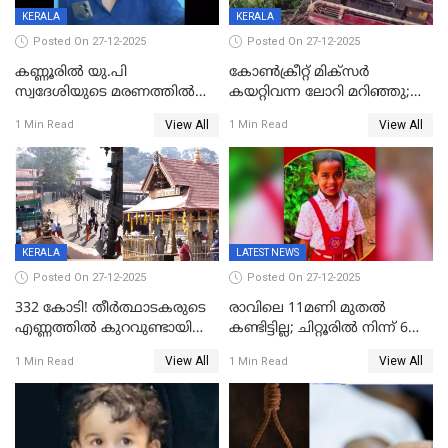
KERALA
KERALA
Posted On 27-12-2025
Posted On 27-12-2025
കണ്ണൂരിൽ യു.പി
കോണ്‍ക്രീറ്റ് മിക്‌സര്‍
സ്വദേശിയുടെ മരണത്തിൽ
കയറ്റിവന്ന ലോറി മറിഞ്ഞു;
അഞ്ചംഗ സംഘത്തിനെതിരെ
രണ്ടുപേര്‍ക്ക് ദാരുണാന്ത്യം;
View All
View All
1 Min Read
1 Min Read
കേസ്; തർക്കമുണ്ടായത്
അപകടം കണ്ണൂരിൽ
ഫേഷ്യലിന് 300 രൂപ
ആവശ്യപ്പെട്ടതിനെച്ചൊല്ലി
KERALA
LATEST NEWS
Posted On 27-12-2025
Posted On 27-12-2025
332 കോടി! തീർത്ഥാടകരുടെ
രാവിലെ 11മണി മുതൽ
എണ്ണത്തിൽ കുറവുണ്ടായിട്ടും
കണ്ടിട്ടില്ല; ചിറ്റൂരിൽ നിന്ന് 6
ശബരിമലയിൽ വരുമാനം
വയസ്സുകാരനെ കാണാതായി
View All
View All
1 Min Read
1 Min Read
കുതിച്ചുയരുന്നു