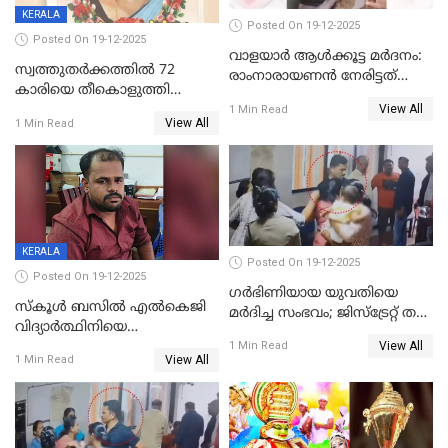
KERALA
Posted On 19-12-2025
Posted On 19-12-2025
വാളയാർ ആൾക്കൂട്ട മർദനം:
സ്വത്തുതര്‍ക്കത്തില്‍ 72
രാംനാരായണൻ നേരിട്ടത്
കാരിയെ തീകൊളുത്തി
കൊടും ക്രൂരത; ശരീരത്തിൽ
View All
കൊന്നു;
1 Min Read
നാൽപ്പതിലേറെ
View All
1 Min Read
ക്രൂരകൊലപാതകത്തില്‍
മുറിവുകളെന്ന് പോസ്റ്റ്‌മോർട്ടം
സഹോദരിപുത്രന് ജീവപര്യന്തം
റിപ്പോർട്ട്
KERALA
Posted On 19-12-2025
Posted On 19-12-2025
ഗര്‍ഭിണിയായ യുവതിയെ
സ്കൂൾ ബസിൽ എൽകെജി
മര്‍ദിച്ച സംഭവം; ജിസ്‌ട്രേറ്റ് തല
വിദ്യാര്‍ത്ഥിനിയെ
അന്വേഷണം വേണമെന്ന്
View All
ലൈംഗികമായി ഉപദ്രവിച്ചു;
1 Min Read
യുവതി
View All
1 Min Read
ക്ലീനര്‍ പിടിയിൽ