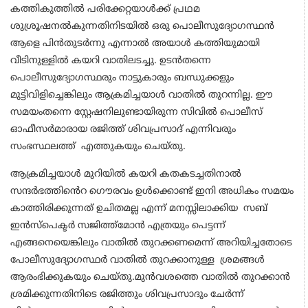
കത്തികുത്തിൽ പരിക്കേറ്റയാൾക്ക് പ്രഥമ
ശുശ്രൂഷനൽകുന്നതിനിടയിൽ ഒരു പൊലീസുദ്യോഗസ്ഥൻ
ആളെ പിൻതുടർന്നു എന്നാൽ അയാൾ കത്തിയുമായി
വീടിനുള്ളിൽ കയറി വാതിലടച്ചു. ഉടൻതന്നെ
പൊലീസുദ്യോഗസ്ഥരും നാട്ടുകാരും ബന്ധുക്കളും
മുട്ടിവിളിച്ചെങ്കിലും ആക്രമിച്ചയാൾ വാതിൽ തുറന്നില്ല. ഈ
സമയംതന്നെ സ്റ്റേഷനിലുണ്ടായിരുന്ന സിവിൽ പൊലീസ്
ഓഫീസർമാരായ രജിത്ത് ശിവപ്രസാദ് എന്നിവരും
സംഭസ്ഥലത്ത് എത്തുകയും ചെയ്തു.
ആക്രമിച്ചയാൾ
മുറിയിൽ കയറി കതകടച്ചതിനാൽ
സന്ദർഭത്തിൻെറ ഗൌരവം ഉൾക്കൊണ്ട് ഇനി അധികം സമയം
കാത്തിരിക്കുന്നത് ഉചിതമല്ല എന്ന് മനസ്സിലാക്കിയ സബ്
ഇൻസ്പെക്ടർ സജിത്ത്മോൻ എത്രയും പെട്ടന്ന്
എങ്ങനെയെങ്കിലും വാതിൽ തുറക്കണമെന്ന് അറിയിച്ചതോടെ
പോലീസുദ്യോഗസ്ഥർ വാതിൽ തുറക്കാനുള്ള ശ്രമങ്ങൾ
ആരംഭിക്കുകയും ചെയ്തു.മുൻവശത്തെ വാതിൽ തുറക്കാൻ
ശ്രമിക്കുന്നതിനിടെ രജിത്തും ശിവപ്രസാദും ചേർന്ന്