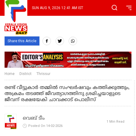
SUN AUG 9, 2026 12:41 AM IST
Share this Article
Home
District
Thrissur
രണ്ട് വീട്ടുകാർ തമ്മിൽ സംഘർഷവും കത്തിക്കുത്തും,
അക്രമം തടഞ്ഞ് ജീവത്യാഗത്തിനു ശ്രമിച്ചയാളുടെ
ജീവന് രക്ഷയേകി ചാവക്കാട് പൊലീസ്
വെബ് ടീം
1 Min Read
Posted On 14-02-2026