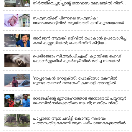
നിർത്തിവെച്ചു; പ്ലാൻ്റ് ജനവാസ മേഖലയിൽ നിന്ന്
മാറ്റാൻ കമ്പനി സന്നദ്ധത അറിയിച്ചതായി പി.കെ
KERALA
ഫിറോസ് എംഎൽഎ
സഹസ്രയ്ക്ക് പിന്നാലെ സഹസ്രിക;
അമ്മത്തൊട്ടിലില്‍ ആയിരത്തി ഒന്ന് കുഞ്ഞുങ്ങള്‍
KERALA
അർജുൻ ആയങ്കി ഒളിവിൽ പോകാൻ ഉപയോഗിച്ച
കാർ കസ്റ്റഡിയിൽ; പൊലീസിന് കിട്ടിയ
വാഹനത്തിന്റെ ഉടമ അർജുന്റെ ഭാര്യ
പെരിങ്ങോം സി.ആർ.പി.എഫ്. ക്യാമ്പിലെ ഹെഡ്
കോൺസ്റ്റബിൾ ക്വാർട്ടേഴ്സിൽ മരിച്ച നിലയിൽ
LATEST NEWS
'ഓപ്പറേഷൻ റോളക്സ്'; പോക്സോ കേസിൽ
ഗുണ്ടാ തലവൻ സാഗേഷ് കുമ്പാളി അറസ്റ്റിൽ
KERALA
രാജേഷിന്റെ മൃതദേഹത്തോട് അനാദരവ്: പയ്യന്നൂർ
തഹസിൽദാർക്കെതിരെ നടപടി; സസ്പെൻഡ്
ചെയ്യാൻ നിർദേശം നൽകി മന്ത്രി
KERALA
പാപ്പാനെ ആന ചവിട്ടി കൊന്നു; സംഭവം
പത്തനംതിട്ട കോന്നി ആന പരിപാലനകേന്ദ്രത്തിൽ
KERALA