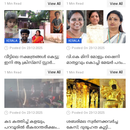
നൽകിയതിനെതിരെ കർശന
ശസ്ത്രക്രിയ നടത്തിയ ലിനു
View All
View All
1 Min Read
1 Min Read
നടപടി;സ്ഥാപനങ്ങൾക്കെതിരെ
മരണത്തിന് കീഴടങ്ങി
രണ്ട് കേസുകൾ
KERALA
KERALA
Posted On 23-12-2025
Posted On 23-12-2025
വീട്ടിലെ നക്ഷത്രങ്ങൾ കെട്ടു;
വി.കെ മിനി മോളും ഷൈനി
ഇനി ആ ക്രിസ്മസ് സ്റ്റാർ
മാത്യുവും കൊച്ചി മേയർ പദം
മാത്രം; പൈതങ്ങൾക്ക്
പങ്കിടും; ദീപ്തി മേരി വർഗീസ്
View All
View All
1 Min Read
1 Min Read
വേണ്ടിയുള്ള
മേയറാകില്ല
പിടിവലിക്കിടയിൽ
അപ്പൂപ്പനെതിരെ പോക്സോ
കേസ് ഒടുവിൽ 4 ജീവനുകൾ
പൊലിഞ്ഞു
Posted On 23-12-2025
Posted On 23-12-2025
കട കത്തിച്ച് കളയും,
ശബരിമല സ്വര്‍ണക്കവര്‍ച്ച
പറവൂരില്‍ ഭീകരാന്തരീക്ഷം
കേസ്; ദുരൂഹത കൂട്ടി