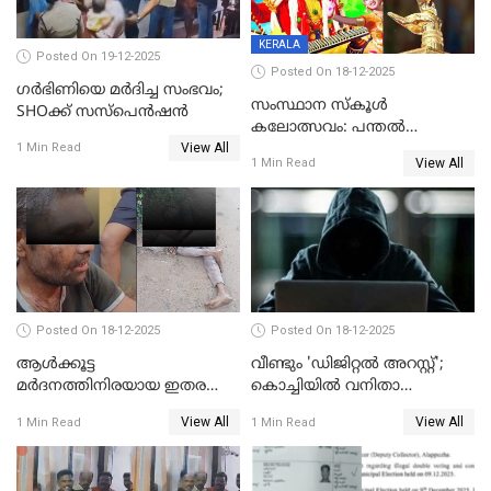
KERALA
Posted On 19-12-2025
Posted On 18-12-2025
ഗര്‍ഭിണിയെ മർദിച്ച സംഭവം;
സംസ്ഥാന സ്കൂൾ
SHOക്ക് സസ്പെൻഷൻ
കലോത്സവം: പന്തൽ
View All
കാൽനാട്ടൽ 20 ന്
1 Min Read
View All
1 Min Read
Posted On 18-12-2025
Posted On 18-12-2025
ആൾക്കൂട്ട
വീണ്ടും 'ഡിജിറ്റല്‍ അറസ്റ്റ്';
മർദനത്തിനിരയായ ഇതര
കൊച്ചിയില്‍ വനിതാ
സംസ്ഥാന തൊഴിലാളി മരിച്ചു;
ഡോക്ടര്‍ക്ക് നഷ്ടമായത് 6.38
View All
View All
1 Min Read
1 Min Read
നടുക്കുന്ന സംഭവം
കോടി രൂപ
വാളയാറിൽ