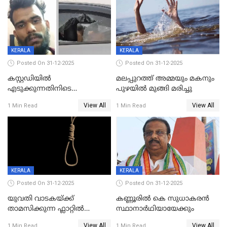
KERALA
KERALA
Posted On 31-12-2025
Posted On 31-12-2025
കസ്റ്റഡിയിൽ
മലപ്പുറത്ത് അമ്മയും മകനും
എടുക്കുന്നതിനിടെ
പുഴയിൽ മുങ്ങി മരിച്ചു
വിലങ്ങുമായി രക്ഷപ്പെട്ട
View All
View All
1 Min Read
1 Min Read
വധശ്രമക്കേസ് പ്രതി പിടിയിൽ
KERALA
KERALA
Posted On 31-12-2025
Posted On 31-12-2025
യുവതി വാടകയ്ക്ക്
കണ്ണൂരിൽ കെ സുധാകരൻ
താമസിക്കുന്ന ഫ്ലാറ്റില്‍
സ്ഥാനാർഥിയായേക്കും
തൂങ്ങിമരിച്ച നിലയില്‍;
View All
View All
1 Min Read
1 Min Read