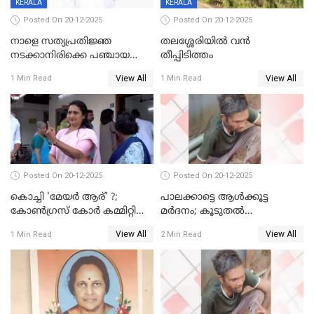
KERALA
KERALA
Posted On 20-12-2025
Posted On 20-12-2025
നാളെ സത്യപ്രതിജ്ഞ
തലശ്ശേരിയിൽ വൻ
നടക്കാനിരിക്കെ പഞ്ചായത്ത്
തീപ്പിടിത്തം
മെമ്പർ മരിച്ചു
View All
View All
1 Min Read
1 Min Read
Posted On 20-12-2025
Posted On 20-12-2025
കൊച്ചി 'മേയർ ആര്' ?;
പാലക്കാട്ടെ ആള്‍ക്കൂട്ട
കോണ്‍ഗ്രസ് കോര്‍ കമ്മിറ്റി
മര്‍ദനം; കൂടുതല്‍
യോഗം ചൊവ്വാഴ്ച
അറസ്റ്റുണ്ടാവും, മര്‍ദിച്ചത് 15
View All
View All
1 Min Read
2 Min Read
അംഗ സംഘമെന്ന് വിവരം