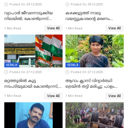
Posted On 29-12-2025
Posted On 29-12-2025
വ്യാപാരി ജീവനൊടുക്കിയ
കഴക്കൂട്ടത്ത് നാലു
നിലയില്‍; കോണ്‍ഗ്രസ്
വയസ്സുകാരന്റെ മരണം
കൗണ്‍സിലറുടെ
കൊലപാതകം: അമ്മയും
View All
View All
1 Min Read
1 Min Read
മാനസികപീഡനമെന്ന് കുറിപ്പ്
സുഹൃത്തും പൊലീസ്
കസ്റ്റഡിയിൽ
KERALA
KERALA
Posted On 27-12-2025
Posted On 27-12-2025
മറ്റത്തൂരിൽ കൂട്ട
ആറാം ക്ലാസ് വിദ്യാർത്ഥി
നടപടിയുമായി കോണ്‍ഗ്രസ്,
ട്രെയിൻ തട്ടി മരിച്ചു; പാളം
ബിജെപി പാളയത്തിലെത്തിയ
മുറിച്ചുകടക്കുന്നതിനിടെ
View All
View All
1 Min Read
1 Min Read
എട്ട് പേര്‍ ഉള്‍പ്പെടെ
അപകടം മലപ്പുറത്ത്
പത്തുപേരെ പുറത്താക്കി,
ചൊവ്വന്നൂരിലും നടപടി