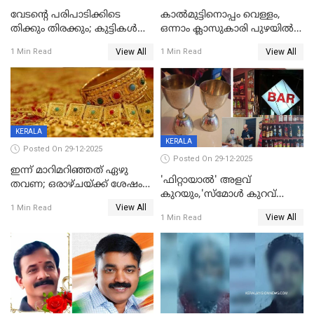
വേടന്റെ പരിപാടിക്കിടെ
കാൽമുട്ടിനൊപ്പം വെള്ളം,
തിക്കും തിരക്കും; കുട്ടികള്‍
ഒന്നാം ക്ലാസുകാരി പുഴയിൽ
ഉള്‍പ്പെടെ നിരവധി പേര്‍ക്ക്
മുങ്ങി മരിച്ചു; ദാരുണ സംഭവം
View All
View All
1 Min Read
1 Min Read
പരിക്ക്; പാളം മറികടന്ന
കുട്ടികൾക്കൊപ്പം
യുവാവ് ട്രെയിന്‍ തട്ടി മരിച്ചു
കളിക്കുന്നതിനിടെ
KERALA
KERALA
Posted On 29-12-2025
Posted On 29-12-2025
ഇന്ന് മാറിമറിഞ്ഞത് ഏഴു
'ഫിറ്റായാൽ' അളവ്
തവണ; ഒരാഴ്ചയ്ക്ക് ശേഷം
കുറയും,'സ്‌മോൾ കുറവ്
സ്വർണവിലയിൽ ഇടിവ്
View All
പിടികൂടി; ബാറിന് 25,000 രൂപ
1 Min Read
View All
1 Min Read
പിഴ