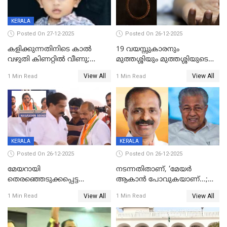
KERALA
Posted On 27-12-2025
Posted On 26-12-2025
കളിക്കുന്നതിനിടെ കാൽ
19 വയസ്സുകാരനും
വഴുതി കിണറ്റിൽ വീണു;
മുത്തശ്ശിയും മുത്തശ്ശിയുടെ
ഒന്നര വയസ്സുകാരന്
സഹോദരിയും വീട്ടിൽ തൂങ്ങി
View All
View All
1 Min Read
1 Min Read
ദാരുണാന്ത്യം
മരിച്ചനിലയിൽ
KERALA
KERALA
Posted On 26-12-2025
Posted On 26-12-2025
മേയറായി
നടന്നതിതാണ്, ‘മേയർ
തെരഞ്ഞെടുക്കപ്പെട്ട
ആകാൻ പോവുകയാണ്...;
ശേഷമുള്ള പി ഇന്ദിരയുടെ
ആവട്ടെ, അഭിനന്ദനങ്ങൾ’;
View All
View All
1 Min Read
1 Min Read
ആദ്യ വോട്ട് അസാധു; കണ്ണൂർ
മുഖ്യമന്ത്രിയുടെ ഓഫീസ്
ഡെപ്യൂട്ടി മേയർ സ്ഥാനത്ത്
തന്നെ വിശദീകരിയ്ക്കുന്നു;
താഹിറിന് വിജയം
സത്യമിതാണ്