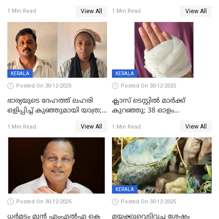
മരിച്ചനിലയിൽ കണ്ടെത്തിയ
ജിസിഡിഎക്ക് വക്കീൽ
View All
View All
1 Min Read
1 Min Read
മലയാളി യുവാവിന്റെ ഭാര്യയും
നോട്ടീസയച്ച് ഉമാ തോമസ്
മരിച്ചു
KERALA
KERALA
Posted On 30-12-2025
Posted On 30-12-2025
ഭാര്യയുടെ ദേഹത്ത് ലഹരി
ക്ലാസ് ടെസ്റ്റിൽ മാർക്ക്
ഒളിപ്പിച്ച് കുഞ്ഞുമായി യാത്ര;
കുറഞ്ഞു; 38 ഓളം
ഓട്ടോ വളഞ്ഞ് ദമ്പതികളെ
വിദ്യാർഥികളെ ട്യൂഷൻ
View All
View All
1 Min Read
1 Min Read
പിടികൂടി പൊലീസ്
സെന്ററിലെ അധ്യാപകന്‍
മർദിച്ചതായി പരാതി
KERALA
Posted On 30-12-2025
Posted On 30-12-2025
ധർമടം മുൻ എംഎല്‍എ കെ
മയക്കുവെടിവച്ച ശേഷം