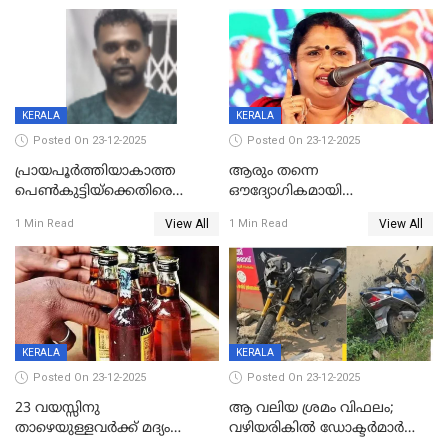
KERALA
KERALA
Posted On 23-12-2025
Posted On 23-12-2025
പ്രായപൂർത്തിയാകാത്ത
ആരും തന്നെ
പെൺകുട്ടിയ്ക്കെതിരെ
ഔദ്യോഗികമായി
ലൈംഗികാതിക്രമം; 36കാരന്
അറിയിച്ചിട്ടില്ല, മേയറെ
View All
View All
1 Min Read
1 Min Read
59 വർഷം തടവും 90,൦൦൦ രൂപ
കണ്ടെത്താൻ ഇന്ന് കോർ
പിഴയും ശിക്ഷ
കമ്മിറ്റി കൂടിയില്ല';
അതൃപ്തിയുമായി ദീപ്തി മേരി
വർഗീസ്
KERALA
KERALA
Posted On 23-12-2025
Posted On 23-12-2025
23 വയസ്സിനു
ആ വലിയ ശ്രമം വിഫലം;
താഴെയുള്ളവർക്ക് മദ്യം
വഴിയരികില്‍ ‌ഡോക്ടര്‍മാര്‍