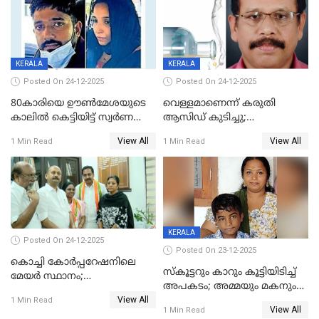
KERALA
KERALA
Posted On 24-12-2025
Posted On 24-12-2025
80കാരിയെ ഊൺമേശയുടെ
വെള്ളമാണെന്ന് കരുതി
കാലിൽ കെട്ടിയിട്ട് സ്വർണവും
ആസിഡ് കുടിച്ചു;
പണവും കവർന്നു;
ചികിത്സയിലിരുന്ന ആള്‍
View All
View All
1 Min Read
1 Min Read
കൊച്ചുമകനും സുഹൃത്തും
മരിച്ചു
അറസ്റ്റിൽ
KERALA
Posted On 24-12-2025
Posted On 23-12-2025
കൊച്ചി കോര്‍പ്പറേഷനിലെ
സ്കൂട്ടറും കാറും കൂട്ടിയിടിച്ച്
മേയര്‍ സ്ഥാനം;
അപകടം; അമ്മയും മകനും
കോണ്‍ഗ്രസില്‍ അതൃപതി
View All
മരിച്ചു, മറ്റൊരു മകൻ
1 Min Read
രൂക്ഷം
View All
1 Min Read
ഗുരുതരാവസ്ഥയിൽ