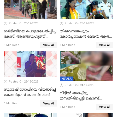
Posted On 25-12-2025
Posted On 25-12-2025
ഗര്‍ഭിണിയെ പൊള്ളലേല്‍പ്പിച്ച
തിരുവനന്തപുരം
കേസ്; ആണ്‍സുഹൃത്ത്
കോര്‍പ്പറേഷന്‍ മേയർ; ആര്‍
പിടിയില്‍
ശ്രീലേഖയ്ക്ക് മുൻതൂക്കം
View All
View All
1 Min Read
1 Min Read
KERALA
Posted On 25-12-2025
Posted On 24-12-2025
സുരേഷ് ഗോപിയെ വിമര്‍ശിച്ച്
വീട്ടിൽ അടച്ചിട്ടു,
കോണ്‍ഗ്രസ് കൗണ്‍സിലര്‍
ഇസ്തിരിപ്പെട്ടി കൊണ്ട്
View All
പൊള്ളിച്ചു; 8 മാസം
1 Min Read
View All
1 Min Read
ഗർഭിണിയായ യുവതിക്ക് ക്രൂര
മർദനം