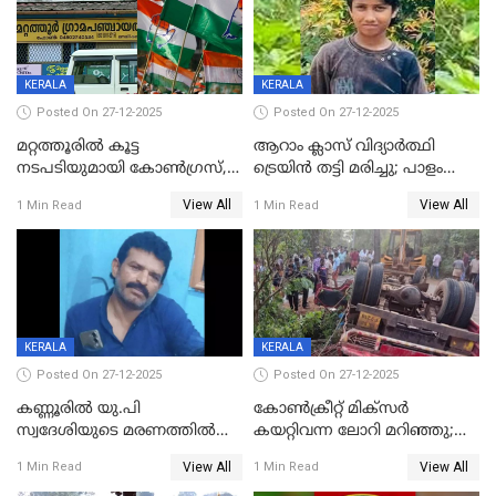
KERALA
KERALA
Posted On 27-12-2025
Posted On 27-12-2025
മറ്റത്തൂരിൽ കൂട്ട
ആറാം ക്ലാസ് വിദ്യാർത്ഥി
നടപടിയുമായി കോണ്‍ഗ്രസ്,
ട്രെയിൻ തട്ടി മരിച്ചു; പാളം
ബിജെപി പാളയത്തിലെത്തിയ
മുറിച്ചുകടക്കുന്നതിനിടെ
View All
View All
1 Min Read
1 Min Read
എട്ട് പേര്‍ ഉള്‍പ്പെടെ
അപകടം മലപ്പുറത്ത്
പത്തുപേരെ പുറത്താക്കി,
ചൊവ്വന്നൂരിലും നടപടി
KERALA
KERALA
Posted On 27-12-2025
Posted On 27-12-2025
കണ്ണൂരിൽ യു.പി
കോണ്‍ക്രീറ്റ് മിക്‌സര്‍
സ്വദേശിയുടെ മരണത്തിൽ
കയറ്റിവന്ന ലോറി മറിഞ്ഞു;
അഞ്ചംഗ സംഘത്തിനെതിരെ
രണ്ടുപേര്‍ക്ക് ദാരുണാന്ത്യം;
View All
View All
1 Min Read
1 Min Read
കേസ്; തർക്കമുണ്ടായത്
അപകടം കണ്ണൂരിൽ