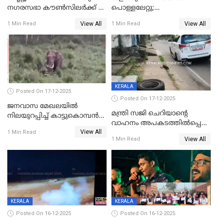
നഗരസഭാ കൗൺസിലർക്ക് 36
പൊള്ളലേറ്റു;
വർഷം തടവുശിക്ഷ
ചികിത്സയിലായിരുന്ന രണ്ടാം
View All
View All
1 Min Read
1 Min Read
ക്ലാസ് വിദ്യാർത്ഥിനി മരിച്ചു
KERALA
Posted On 17-12-2025
Posted On 17-12-2025
ജനവാസ മേഖലയില്‍
മന്ത്രി സജി ചെറിയാന്റെ
നിലയുറപ്പിച്ച് കാട്ടുകൊമ്പന്‍
വാഹനം അപകടത്തിൽപ്പെട്ടു;
പടയപ്പ
View All
മന്ത്രിയും സംഘവും
1 Min Read
View All
1 Min Read
രക്ഷപ്പെട്ടത് തലനാരിടയ്ക്ക്
KERALA
KERALA
Posted On 16-12-2025
Posted On 16-12-2025