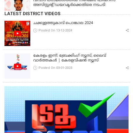
വിവാദ പരാമര്‍ശത്തില്‍ നീണ്ടകര ഫിഷറീസ്
അസിസ്റ്റന്റ് ഡയറക്ടര്‍ക്കെതിരെ നടപടി
LATEST DISTRICT VIDEOS
ചക്കുളത്തുകാവ് പൊങ്കാല 2024
Posted On 13-12-2024
കേരളം ഇന്ന്: ബ്രേക്കിംഗ് ന്യൂസ്, ലൈവ്
വാർത്തകൾ | കേരളവിഷൻ ന്യൂസ്
Posted On 03-01-2023