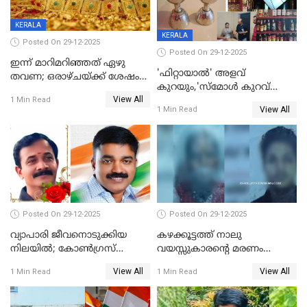
KERALA
KERALA
Posted On 29-12-2025
Posted On 29-12-2025
ഇന്ന് മാറിമറിഞ്ഞത് ഏഴു
'ഫിറ്റായാൽ' അളവ്
തവണ; ഒരാഴ്ചയ്ക്ക് ശേഷം
കുറയും,'സ്‌മോൾ കുറവ്
സ്വർണവിലയിൽ ഇടിവ്
View All
പിടികൂടി; ബാറിന് 25,000 രൂപ
1 Min Read
View All
1 Min Read
പിഴ
Posted On 29-12-2025
Posted On 29-12-2025
വ്യാപാരി ജീവനൊടുക്കിയ
കഴക്കൂട്ടത്ത് നാലു
നിലയില്‍; കോണ്‍ഗ്രസ്
വയസ്സുകാരന്റെ മരണം
കൗണ്‍സിലറുടെ
കൊലപാതകം: അമ്മയും
View All
View All
1 Min Read
1 Min Read
മാനസികപീഡനമെന്ന് കുറിപ്പ്
സുഹൃത്തും പൊലീസ്
കസ്റ്റഡിയിൽ