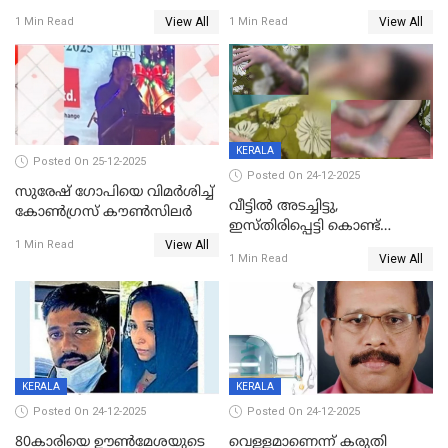
പിടിയില്‍
ശ്രീലേഖയ്ക്ക് മുൻതൂക്കം
View All
View All
1 Min Read
1 Min Read
KERALA
Posted On 25-12-2025
Posted On 24-12-2025
സുരേഷ് ഗോപിയെ വിമര്‍ശിച്ച്
വീട്ടിൽ അടച്ചിട്ടു,
കോണ്‍ഗ്രസ് കൗണ്‍സിലര്‍
ഇസ്തിരിപ്പെട്ടി കൊണ്ട്
View All
പൊള്ളിച്ചു; 8 മാസം
1 Min Read
View All
1 Min Read
ഗർഭിണിയായ യുവതിക്ക് ക്രൂര
മർദനം
KERALA
KERALA
Posted On 24-12-2025
Posted On 24-12-2025
80കാരിയെ ഊൺമേശയുടെ
വെള്ളമാണെന്ന് കരുതി