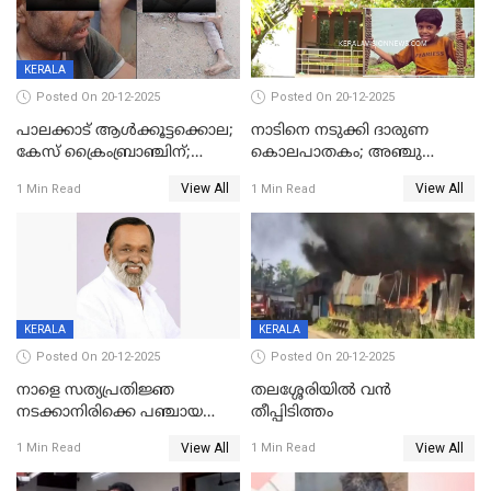
KERALA
Posted On 20-12-2025
Posted On 20-12-2025
പാലക്കാട് ആൾക്കൂട്ടക്കൊല;
നാടിനെ നടുക്കി ദാരുണ
കേസ് ക്രൈംബ്രാഞ്ചിന്;
കൊലപാതകം; അഞ്ചു
DYSPയുടെ നേതൃത്വത്തിൽ
വയസ്സുകാരനെ 'അമ്മ
View All
View All
1 Min Read
1 Min Read
അന്വേഷിക്കും
കഴുത്തുഞെരിച്ച് കൊന്നു
KERALA
KERALA
Posted On 20-12-2025
Posted On 20-12-2025
നാളെ സത്യപ്രതിജ്ഞ
തലശ്ശേരിയിൽ വൻ
നടക്കാനിരിക്കെ പഞ്ചായത്ത്
തീപ്പിടിത്തം
മെമ്പർ മരിച്ചു
View All
View All
1 Min Read
1 Min Read