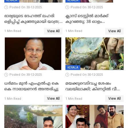
KERALA
KERALA
Posted On 30-12-2025
Posted On 30-12-2025
ഭാര്യയുടെ ദേഹത്ത് ലഹരി
ക്ലാസ് ടെസ്റ്റിൽ മാർക്ക്
ഒളിപ്പിച്ച് കുഞ്ഞുമായി യാത്ര;
കുറഞ്ഞു; 38 ഓളം
ഓട്ടോ വളഞ്ഞ് ദമ്പതികളെ
വിദ്യാർഥികളെ ട്യൂഷൻ
View All
View All
1 Min Read
1 Min Read
പിടികൂടി പൊലീസ്
സെന്ററിലെ അധ്യാപകന്‍
മർദിച്ചതായി പരാതി
KERALA
Posted On 30-12-2025
Posted On 30-12-2025
ധർമടം മുൻ എംഎല്‍എ കെ
മയക്കുവെടിവച്ച ശേഷം
കെ നാരായണന്‍ അന്തരിച്ചു
വലയിലാക്കി; കിണറ്റിൽ വീണ
കടുവയെ പുറത്തെത്തിച്ചു
View All
View All
1 Min Read
1 Min Read