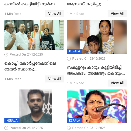
കാലിൽ കെട്ടിയിട്ട് സ്വർണവും
ആസിഡ് കുടിച്ചു;
പണവും കവർന്നു;
ചികിത്സയിലിരുന്ന ആള്‍
View All
View All
1 Min Read
1 Min Read
കൊച്ചുമകനും സുഹൃത്തും
മരിച്ചു
അറസ്റ്റിൽ
KERALA
Posted On 24-12-2025
Posted On 23-12-2025
കൊച്ചി കോര്‍പ്പറേഷനിലെ
സ്കൂട്ടറും കാറും കൂട്ടിയിടിച്ച്
മേയര്‍ സ്ഥാനം;
അപകടം; അമ്മയും മകനും
കോണ്‍ഗ്രസില്‍ അതൃപതി
View All
മരിച്ചു, മറ്റൊരു മകൻ
1 Min Read
രൂക്ഷം
View All
1 Min Read
ഗുരുതരാവസ്ഥയിൽ
KERALA
KERALA
Posted On 23-12-2025
Posted On 23-12-2025