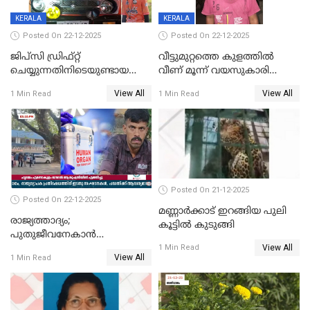
KERALA
KERALA
Posted On 22-12-2025
Posted On 22-12-2025
ജിപ്സി ഡ്രിഫ്റ്റ്
വീട്ടുമുറ്റത്തെ കുളത്തിൽ
ചെയ്യുന്നതിനിടെയുണ്ടായ
വീണ് മൂന്ന് വയസുകാരി
അപകടം; 14 വയസുകാരന്
മരിച്ചു
View All
View All
1 Min Read
1 Min Read
ദാരുണാന്ത്യം; ജീപ്സി
ഓടിച്ചയാൾ അറസ്റ്റിൽ.
Posted On 21-12-2025
Posted On 22-12-2025
മണ്ണാർക്കാട് ഇറങ്ങിയ പുലി
രാജ്യത്താദ്യം;
കൂട്ടിൽ കുടുങ്ങി
പുതുജീവനേകാൻ
View All
ഷിബുവിന്റെ ഹൃദയം
1 Min Read
View All
1 Min Read
എറണാകുളം സർക്കാർ
ജനറൽ
ആശുപത്രിയിലെത്തിച്ചു