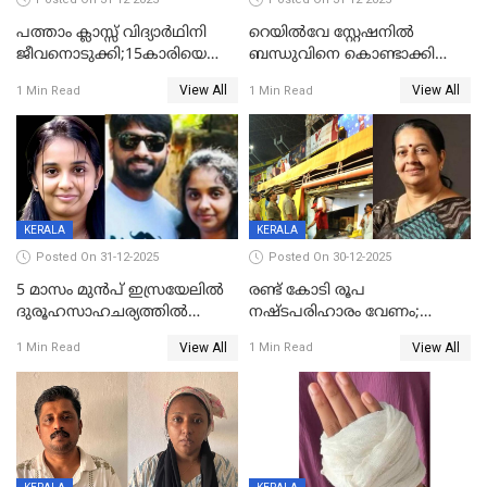
പത്താം ക്ലാസ്സ് വിദ്യാര്‍ഥിനി
റെയിൽവേ സ്റ്റേഷനിൽ
ജീവനൊടുക്കി;15കാരിയെ
ബന്ധുവിനെ കൊണ്ടാക്കി
കണ്ടെത്തിയത്
മടങ്ങുന്നതിനിടെ ടോറസ്സ്
View All
View All
1 Min Read
1 Min Read
കിടപ്പുമുറിയില്‍ തൂങ്ങി മരിച്ച
ലോറി സ്കൂട്ടറിൽ ഇടിച്ചു :
നിലയിൽ
യുവതിക്ക് ദാരുണാന്ത്യം
KERALA
KERALA
Posted On 31-12-2025
Posted On 30-12-2025
5 മാസം മുൻപ് ഇസ്രയേലിൽ
രണ്ട് കോടി രൂപ
ദുരൂഹസാഹചര്യത്തിൽ
നഷ്ടപരിഹാരം വേണം;
മരിച്ചനിലയിൽ കണ്ടെത്തിയ
ജിസിഡിഎക്ക് വക്കീൽ
View All
View All
1 Min Read
1 Min Read
മലയാളി യുവാവിന്റെ ഭാര്യയും
നോട്ടീസയച്ച് ഉമാ തോമസ്
മരിച്ചു