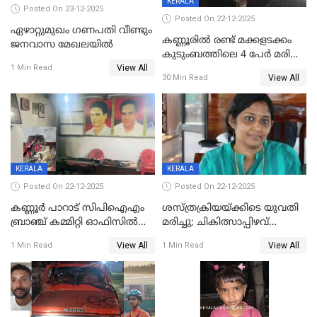
KERALA
Posted On 23-12-2025
Posted On 22-12-2025
ഏഴാറ്റുമുഖം ഗണപതി വീണ്ടും
കണ്ണൂരിൽ രണ്ട് മക്കളടക്കം
ജനവാസ മേഖലയിൽ
കുടുംബത്തിലെ 4 പേർ മരിച്ച
View All
നിലയിൽ
1 Min Read
View All
30 Min Read
KERALA
KERALA
Posted On 22-12-2025
Posted On 22-12-2025
കണ്ണൂർ പാറാട് സിപിഐഎം
ശസ്ത്രക്രിയയ്‌ക്കിടെ യുവതി
ബ്രാഞ്ച് കമ്മിറ്റി ഓഫിസിൽ
മരിച്ചു; ചികിത്സാപ്പിഴവ്
തീയിട്ടു; നേതാക്കളുടെ
ആരോപിച്ച് ബന്ധുക്കൾ;
View All
View All
1 Min Read
1 Min Read
ചിത്രങ്ങളടക്കം കത്തിയ
സംഭവം മാവേലിക്കരയിൽ
നിലയിൽ