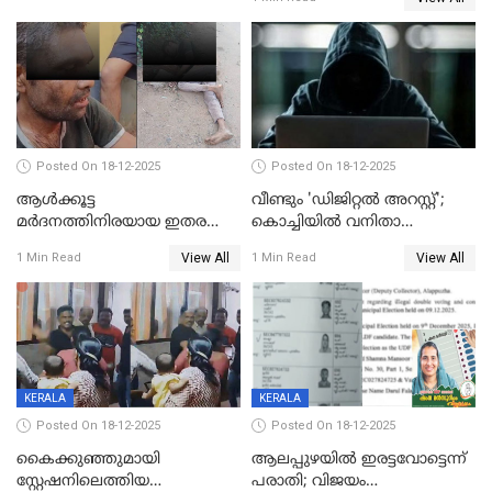
Posted On 18-12-2025
Posted On 18-12-2025
ആൾക്കൂട്ട
വീണ്ടും 'ഡിജിറ്റല്‍ അറസ്റ്റ്';
മർദനത്തിനിരയായ ഇതര
കൊച്ചിയില്‍ വനിതാ
സംസ്ഥാന തൊഴിലാളി മരിച്ചു;
ഡോക്ടര്‍ക്ക് നഷ്ടമായത് 6.38
View All
View All
1 Min Read
1 Min Read
നടുക്കുന്ന സംഭവം
കോടി രൂപ
വാളയാറിൽ
KERALA
KERALA
Posted On 18-12-2025
Posted On 18-12-2025
കൈക്കുഞ്ഞുമായി
ആലപ്പുഴയിൽ ഇരട്ടവോട്ടെന്ന്
സ്റ്റേഷനിലെത്തിയ
പരാതി; വിജയം