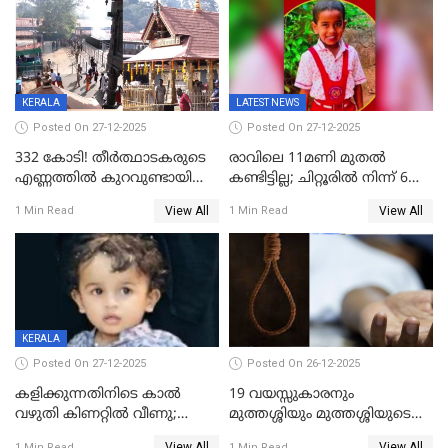
ഫേഷ്യലിന് 300 രൂപ
ആവശ്യപ്പെട്ടതിനെച്ചൊല്ലി
KERALA
LATEST NEWS
Posted On 27-12-2025
Posted On 27-12-2025
332 കോടി! തീർത്ഥാടകരുടെ
രാവിലെ 11മണി മുതൽ
എണ്ണത്തിൽ കുറവുണ്ടായിട്ടും
കണ്ടിട്ടില്ല; ചിറ്റൂരിൽ നിന്ന് 6
ശബരിമലയിൽ വരുമാനം
വയസ്സുകാരനെ കാണാതായി
View All
View All
1 Min Read
1 Min Read
കുതിച്ചുയരുന്നു
KERALA
Posted On 27-12-2025
Posted On 26-12-2025
കളിക്കുന്നതിനിടെ കാൽ
19 വയസ്സുകാരനും
വഴുതി കിണറ്റിൽ വീണു;
മുത്തശ്ശിയും മുത്തശ്ശിയുടെ
ഒന്നര വയസ്സുകാരന്
സഹോദരിയും വീട്ടിൽ തൂങ്ങി
View All
View All
1 Min Read
1 Min Read