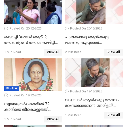
Posted On 20-12-2025
Posted On 20-12-2025
കൊച്ചി 'മേയർ ആര്' ?;
പാലക്കാട്ടെ ആള്‍ക്കൂട്ട
കോണ്‍ഗ്രസ് കോര്‍ കമ്മിറ്റി
മര്‍ദനം; കൂടുതല്‍
യോഗം ചൊവ്വാഴ്ച
അറസ്റ്റുണ്ടാവും, മര്‍ദിച്ചത് 15
View All
View All
1 Min Read
2 Min Read
അംഗ സംഘമെന്ന് വിവരം
KERALA
Posted On 19-12-2025
Posted On 19-12-2025
വാളയാർ ആൾക്കൂട്ട മർദനം:
സ്വത്തുതര്‍ക്കത്തില്‍ 72
രാംനാരായണൻ നേരിട്ടത്
കാരിയെ തീകൊളുത്തി
കൊടും ക്രൂരത; ശരീരത്തിൽ
View All
കൊന്നു;
1 Min Read
നാൽപ്പതിലേറെ
View All
1 Min Read
ക്രൂരകൊലപാതകത്തില്‍
മുറിവുകളെന്ന് പോസ്റ്റ്‌മോർട്ടം
സഹോദരിപുത്രന് ജീവപര്യന്തം