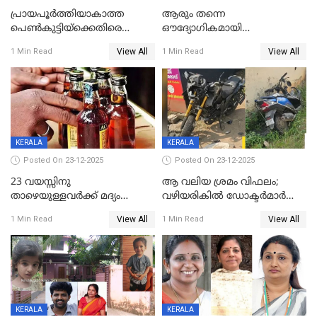
പ്രായപൂർത്തിയാകാത്ത
ആരും തന്നെ
പെൺകുട്ടിയ്ക്കെതിരെ
ഔദ്യോഗികമായി
ലൈംഗികാതിക്രമം; 36കാരന്
അറിയിച്ചിട്ടില്ല, മേയറെ
View All
View All
1 Min Read
1 Min Read
59 വർഷം തടവും 90,൦൦൦ രൂപ
കണ്ടെത്താൻ ഇന്ന് കോർ
പിഴയും ശിക്ഷ
കമ്മിറ്റി കൂടിയില്ല';
അതൃപ്തിയുമായി ദീപ്തി മേരി
വർഗീസ്
KERALA
KERALA
Posted On 23-12-2025
Posted On 23-12-2025
23 വയസ്സിനു
ആ വലിയ ശ്രമം വിഫലം;
താഴെയുള്ളവർക്ക് മദ്യം
വഴിയരികില്‍ ‌ഡോക്ടര്‍മാര്‍
നൽകിയതിനെതിരെ കർശന
ശസ്ത്രക്രിയ നടത്തിയ ലിനു
View All
View All
1 Min Read
1 Min Read
നടപടി;സ്ഥാപനങ്ങൾക്കെതിരെ
മരണത്തിന് കീഴടങ്ങി
രണ്ട് കേസുകൾ
KERALA
KERALA