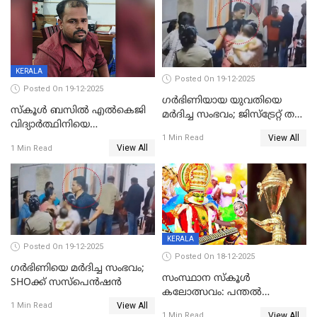
റിപ്പോർട്ട്
KERALA
Posted On 19-12-2025
Posted On 19-12-2025
ഗര്‍ഭിണിയായ യുവതിയെ
സ്കൂൾ ബസിൽ എൽകെജി
മര്‍ദിച്ച സംഭവം; ജിസ്‌ട്രേറ്റ് തല
വിദ്യാര്‍ത്ഥിനിയെ
അന്വേഷണം വേണമെന്ന്
View All
ലൈംഗികമായി ഉപദ്രവിച്ചു;
1 Min Read
യുവതി
View All
1 Min Read
ക്ലീനര്‍ പിടിയിൽ
KERALA
Posted On 19-12-2025
Posted On 18-12-2025
ഗര്‍ഭിണിയെ മർദിച്ച സംഭവം;
സംസ്ഥാന സ്കൂൾ
SHOക്ക് സസ്പെൻഷൻ
കലോത്സവം: പന്തൽ
View All
കാൽനാട്ടൽ 20 ന്
1 Min Read
View All
1 Min Read