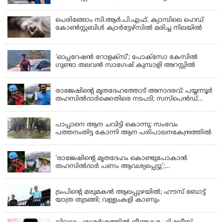
വാഹനത്തിന്റെ ഉടമ അർജുന്റെ ഭാര്യ
പെരിങ്ങോം സി.ആർ.പി.എഫ്. ക്യാമ്പിലെ ഹെഡ്
കോൺസ്റ്റബിൾ ക്വാർട്ടേഴ്സിൽ മരിച്ച നിലയിൽ
LATEST NEWS
'ഓപ്പറേഷൻ റോളക്സ്'; പോക്സോ കേസിൽ
ഗുണ്ടാ തലവൻ സാഗേഷ് കുമ്പാളി അറസ്റ്റിൽ
KERALA
രാജേഷിന്റെ മൃതദേഹത്തോട് അനാദരവ്: പയ്യന്നൂർ
തഹസിൽദാർക്കെതിരെ നടപടി; സസ്പെൻഡ്
ചെയ്യാൻ നിർദേശം നൽകി മന്ത്രി
KERALA
പാപ്പാനെ ആന ചവിട്ടി കൊന്നു; സംഭവം
പത്തനംതിട്ട കോന്നി ആന പരിപാലനകേന്ദ്രത്തിൽ
KERALA
‘രാജേഷിന്‍റെ മൃതദേഹം കൊണ്ടുപോകാന്‍
തഹസില്‍ദാര്‍ പണം ആവശ്യപ്പെട്ടു’;
ഗുരുതരആരോപണം
LATEST NEWS
ട്രംപിന്റെ മരുമകന്‍ ആലപ്പുഴയില്‍; ഹൗസ് ബോട്ട്
യാത്ര തുടങ്ങി; വള്ളംകളി കാണും