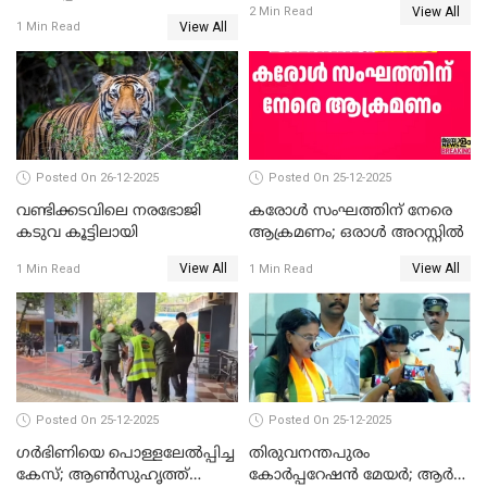
View All
തെരഞ്ഞെടുപ്പ്; സിപിഐഎം
2 Min Read
View All
1 Min Read
ഹൈക്കോടതിയിലേക്ക്;
സത്യപ്രതിജ്ഞ ചടങ്ങില്‍
ചട്ടലംഘനമെന്ന് പാർട്ടി
Posted On 26-12-2025
Posted On 25-12-2025
വണ്ടിക്കടവിലെ നരഭോജി
കരോള്‍ സംഘത്തിന് നേരെ
കടുവ കൂട്ടിലായി
ആക്രമണം; ഒരാള്‍ അറസ്റ്റില്‍
View All
View All
1 Min Read
1 Min Read
Posted On 25-12-2025
Posted On 25-12-2025
ഗര്‍ഭിണിയെ പൊള്ളലേല്‍പ്പിച്ച
തിരുവനന്തപുരം
കേസ്; ആണ്‍സുഹൃത്ത്
കോര്‍പ്പറേഷന്‍ മേയർ; ആര്‍