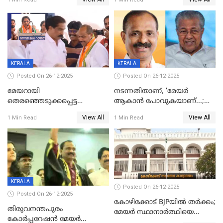
ദാരുണാന്ത്യം
മരിച്ചനിലയിൽ
KERALA
KERALA
Posted On 26-12-2025
Posted On 26-12-2025
മേയറായി
നടന്നതിതാണ്, ‘മേയർ
തെരഞ്ഞെടുക്കപ്പെട്ട
ആകാൻ പോവുകയാണ്...;
ശേഷമുള്ള പി ഇന്ദിരയുടെ
ആവട്ടെ, അഭിനന്ദനങ്ങൾ’;
View All
View All
1 Min Read
1 Min Read
ആദ്യ വോട്ട് അസാധു; കണ്ണൂർ
മുഖ്യമന്ത്രിയുടെ ഓഫീസ്
ഡെപ്യൂട്ടി മേയർ സ്ഥാനത്ത്
തന്നെ വിശദീകരിയ്ക്കുന്നു;
താഹിറിന് വിജയം
സത്യമിതാണ്
KERALA
Posted On 26-12-2025
Posted On 26-12-2025
കോഴിക്കോട് BJPയിൽ തർക്കം;
തിരുവനന്തപുരം
മേയർ സ്ഥാനാർത്ഥിയെ
കോര്‍പ്പറേഷന്‍ മേയര്‍
പരസ്യമായി പ്രഖ്യാപിച്ചില്ല