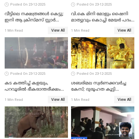
Posted On 23-12-2025
Posted On 23-12-2025
വീട്ടിലെ നക്ഷത്രങ്ങൾ കെട്ടു;
വി.കെ മിനി മോളും ഷൈനി
ഇനി ആ ക്രിസ്മസ് സ്റ്റാർ
മാത്യുവും കൊച്ചി മേയർ പദം
മാത്രം; പൈതങ്ങൾക്ക്
പങ്കിടും; ദീപ്തി മേരി വർഗീസ്
View All
View All
1 Min Read
1 Min Read
വേണ്ടിയുള്ള
മേയറാകില്ല
പിടിവലിക്കിടയിൽ
അപ്പൂപ്പനെതിരെ പോക്സോ
കേസ് ഒടുവിൽ 4 ജീവനുകൾ
പൊലിഞ്ഞു
Posted On 23-12-2025
Posted On 23-12-2025
കട കത്തിച്ച് കളയും,
ശബരിമല സ്വര്‍ണക്കവര്‍ച്ച
പറവൂരില്‍ ഭീകരാന്തരീക്ഷം
കേസ്; ദുരൂഹത കൂട്ടി
സൃഷ്ടിച്ച് കുട്ടി ലഹരിസംഘം
വിദേശവ്യവസായിയുടെ മൊഴി
View All
View All
1 Min Read
1 Min Read