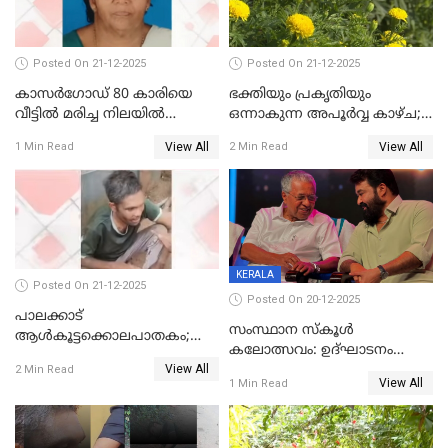
Posted On 21-12-2025
Posted On 21-12-2025
കാസർഗോഡ് 80 കാരിയെ
ഭക്തിയും പ്രകൃതിയും
വീട്ടിൽ മരിച്ച നിലയിൽ
ഒന്നാകുന്ന അപൂര്‍വ്വ കാഴ്ച;
കണ്ടെത്തി
ഭക്തർക്ക്
View All
View All
1 Min Read
2 Min Read
കാഴ്ചാനുഭവമൊരുക്കി
ശബരീ നന്ദനം
KERALA
Posted On 21-12-2025
Posted On 20-12-2025
പാലക്കാട്‌
സംസ്ഥാന സ്കൂൾ
ആൾകൂട്ടക്കൊലപാതകം;
കലോത്സവം: ഉദ്ഘാടനം
അന്വേഷണം
View All
മുഖ്യമന്ത്രി, സമാപനത്തിൽ
2 Min Read
ഊർജ്ജിതമാക്കിമാക്കി
View All
1 Min Read
മുഖ്യാതിഥിയായി
ക്രൈംബ്രാഞ്ച്
മോഹൻലാൽ