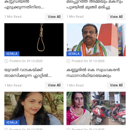
കസ്റ്റഡിയിൽ
മലപ്പുറത്ത് അമ്മയും മകനും
എടുക്കുന്നതിനിടെ
പുഴയിൽ മുങ്ങി മരിച്ചു
വിലങ്ങുമായി രക്ഷപ്പെട്ട
View All
View All
1 Min Read
1 Min Read
വധശ്രമക്കേസ് പ്രതി പിടിയിൽ
KERALA
KERALA
Posted On 31-12-2025
Posted On 31-12-2025
യുവതി വാടകയ്ക്ക്
കണ്ണൂരിൽ കെ സുധാകരൻ
താമസിക്കുന്ന ഫ്ലാറ്റില്‍
സ്ഥാനാർഥിയായേക്കും
തൂങ്ങിമരിച്ച നിലയില്‍;
View All
View All
1 Min Read
1 Min Read
സംഭവം കൈതപ്പൊയിലില്‍
KERALA
Posted On 31-12-2025
Posted On 31-12-2025