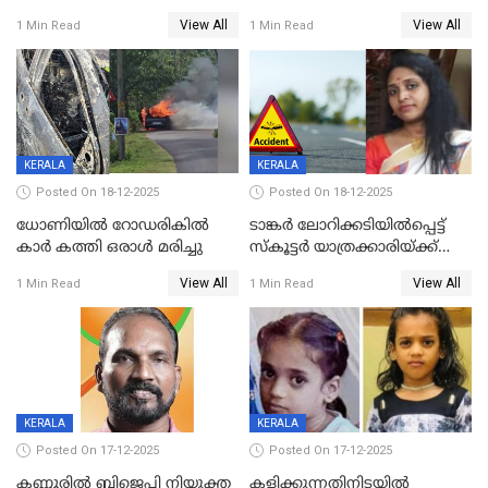
യുവതിയ്ക്ക് മർദ്ദനം; സിഐ
റദ്ദാക്കണമെന്ന് വലിയമരം
View All
View All
1 Min Read
1 Min Read
കരണത്തടിച്ചു; CC ടിവി
വാർഡിലെ എൽഡിഎഫ്
ദൃശ്യങ്ങൾ പുറത്ത്
സ്ഥാനാർത്ഥി
KERALA
KERALA
Posted On 18-12-2025
Posted On 18-12-2025
ധോണിയിൽ റോഡരികിൽ
ടാങ്കർ ലോറിക്കടിയിൽപ്പെട്ട്
കാർ കത്തി ഒരാൾ മരിച്ചു
സ്കൂട്ടർ യാത്രക്കാരിയ്ക്ക്
ദാരുണാന്ത്യം; അപകടം
View All
View All
1 Min Read
1 Min Read
കണ്ടോത്ത് ദേശീയ പാതയിൽ
KERALA
KERALA
Posted On 17-12-2025
Posted On 17-12-2025
കണ്ണൂരിൽ ബിജെപി നിയുക്ത
കളിക്കുന്നതിനിടയിൽ