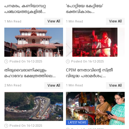
പനമരം, കണിയാമ്പറ്റ
‘പോറ്റിയേ കേറ്റിയേ’
പഞ്ചായത്തുകളിൽ
ഭക്തവികാരം
ബുധനാഴ്ച വിദ്യാഭ്യാസ
വ്രണപ്പെടുത്തിയെന്നു
View All
View All
1 Min Read
1 Min Read
സ്ഥാപനങ്ങൾക്ക് അവധി
ഡിജിപിക്ക് പരാതി; ശക്തമായ
നടപടി വേണമെന്നു
സിപിഐഎമ്മും
Posted On 16-12-2025
Posted On 16-12-2025
തിരുവൈരാണിക്കുളം
CPIM നേതാവിൻ്റെ സ്ത്രീ
മഹാദേവ ക്ഷേത്രത്തിലെ
വിരുദ്ധ പരാമർശം;
നടതുറപ്പ് മഹോത്സവത്തിന്
കേസെടുത്ത് പൊലീസ്
View All
View All
2 Min Read
1 Min Read
ജനുവരി 2 ന് തുടക്കമാകും
LATEST NEWS
Posted On 16-12-2025