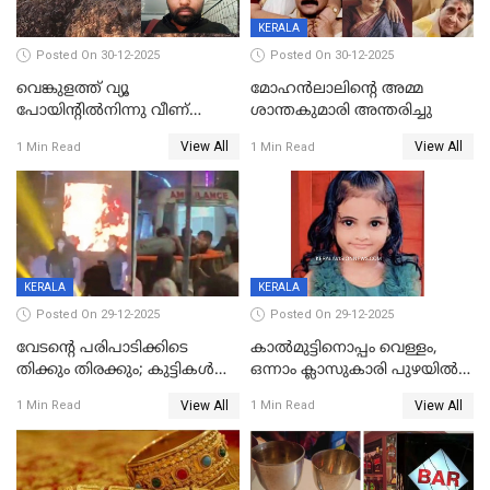
KERALA
Posted On 30-12-2025
Posted On 30-12-2025
വെങ്കുളത്ത് വ്യൂ
മോഹന്‍ലാലിന്‍റെ അമ്മ
പോയിന്റിൽനിന്നു വീണ്
ശാന്തകുമാരി അന്തരിച്ചു
യുവാവ് മരിച്ചു
View All
View All
1 Min Read
1 Min Read
KERALA
KERALA
Posted On 29-12-2025
Posted On 29-12-2025
വേടന്റെ പരിപാടിക്കിടെ
കാൽമുട്ടിനൊപ്പം വെള്ളം,
തിക്കും തിരക്കും; കുട്ടികള്‍
ഒന്നാം ക്ലാസുകാരി പുഴയിൽ
ഉള്‍പ്പെടെ നിരവധി പേര്‍ക്ക്
മുങ്ങി മരിച്ചു; ദാരുണ സംഭവം
View All
View All
1 Min Read
1 Min Read
പരിക്ക്; പാളം മറികടന്ന
കുട്ടികൾക്കൊപ്പം
യുവാവ് ട്രെയിന്‍ തട്ടി മരിച്ചു
കളിക്കുന്നതിനിടെ