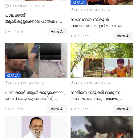
KERALA
Posted On 21-12-2025
Posted On 20-12-2025
പാലക്കാട്‌
സംസ്ഥാന സ്കൂൾ
ആൾകൂട്ടക്കൊലപാതകം;
കലോത്സവം: ഉദ്ഘാടനം
അന്വേഷണം
View All
മുഖ്യമന്ത്രി, സമാപനത്തിൽ
2 Min Read
ഊർജ്ജിതമാക്കിമാക്കി
View All
1 Min Read
മുഖ്യാതിഥിയായി
ക്രൈംബ്രാഞ്ച്
മോഹൻലാൽ
KERALA
Posted On 20-12-2025
Posted On 20-12-2025
പാലക്കാട് ആൾക്കൂട്ടക്കൊല;
നാടിനെ നടുക്കി ദാരുണ
കേസ് ക്രൈംബ്രാഞ്ചിന്;
കൊലപാതകം; അഞ്ചു
DYSPയുടെ നേതൃത്വത്തിൽ
വയസ്സുകാരനെ 'അമ്മ
View All
View All
1 Min Read
1 Min Read
അന്വേഷിക്കും
കഴുത്തുഞെരിച്ച് കൊന്നു