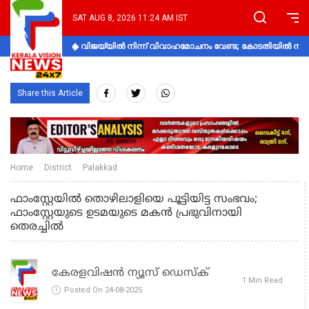
SAT AUG 8, 2026 11:24 AM IST
വിജയ്‌യിൽ നിന്ന് വിവാഹമോചനം വേണ്ട; കോടതിയിൽ നിലപാ
Share this Article
Home
District
Palakkad
ഫാംസ്റ്റേയില്‍ തൊഴിലാളിയെ പൂട്ടിയിട്ട സംഭവം;
ഫാംസ്റ്റേയുടെ ഉടമയുടെ മകന്‍ പ്രഭുവിനായി
തെരച്ചില്‍
കേരളവിഷൻ ന്യൂസ് ഡെസ്‌ക്
1 Min Read
Posted On 24-08-2025