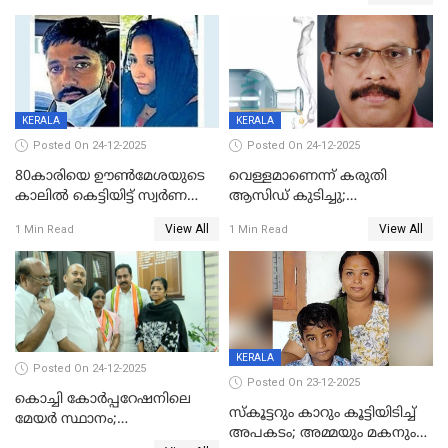
ഗർഭിണിയായ യുവതിക്ക് ക്രൂര
മർദനം
KERALA
KERALA
Posted On 24-12-2025
Posted On 24-12-2025
80കാരിയെ ഊൺമേശയുടെ
വെള്ളമാണെന്ന് കരുതി
കാലിൽ കെട്ടിയിട്ട് സ്വർണവും
ആസിഡ് കുടിച്ചു;
പണവും കവർന്നു;
ചികിത്സയിലിരുന്ന ആള്‍
View All
View All
1 Min Read
1 Min Read
കൊച്ചുമകനും സുഹൃത്തും
മരിച്ചു
അറസ്റ്റിൽ
KERALA
Posted On 24-12-2025
Posted On 23-12-2025
കൊച്ചി കോര്‍പ്പറേഷനിലെ
സ്കൂട്ടറും കാറും കൂട്ടിയിടിച്ച്
മേയര്‍ സ്ഥാനം;
അപകടം; അമ്മയും മകനും
കോണ്‍ഗ്രസില്‍ അതൃപതി