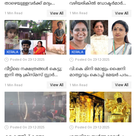
താഴെയുള്ളവർക്ക് മദ്യം
വഴിയരികില്‍ ‌ഡോക്ടര്‍മാര്‍
നൽകിയതിനെതിരെ കർശന
ശസ്ത്രക്രിയ നടത്തിയ ലിനു
View All
View All
1 Min Read
1 Min Read
നടപടി;സ്ഥാപനങ്ങൾക്കെതിരെ
മരണത്തിന് കീഴടങ്ങി
രണ്ട് കേസുകൾ
KERALA
KERALA
Posted On 23-12-2025
Posted On 23-12-2025
വീട്ടിലെ നക്ഷത്രങ്ങൾ കെട്ടു;
വി.കെ മിനി മോളും ഷൈനി
ഇനി ആ ക്രിസ്മസ് സ്റ്റാർ
മാത്യുവും കൊച്ചി മേയർ പദം
മാത്രം; പൈതങ്ങൾക്ക്
പങ്കിടും; ദീപ്തി മേരി വർഗീസ്
View All
View All
1 Min Read
1 Min Read
വേണ്ടിയുള്ള
മേയറാകില്ല
പിടിവലിക്കിടയിൽ
അപ്പൂപ്പനെതിരെ പോക്സോ
കേസ് ഒടുവിൽ 4 ജീവനുകൾ
പൊലിഞ്ഞു
Posted On 23-12-2025
Posted On 23-12-2025