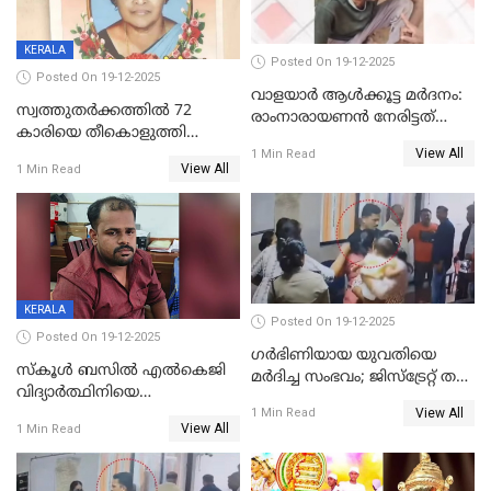
KERALA
Posted On 19-12-2025
Posted On 19-12-2025
വാളയാർ ആൾക്കൂട്ട മർദനം:
സ്വത്തുതര്‍ക്കത്തില്‍ 72
രാംനാരായണൻ നേരിട്ടത്
കാരിയെ തീകൊളുത്തി
കൊടും ക്രൂരത; ശരീരത്തിൽ
View All
കൊന്നു;
1 Min Read
നാൽപ്പതിലേറെ
View All
1 Min Read
ക്രൂരകൊലപാതകത്തില്‍
മുറിവുകളെന്ന് പോസ്റ്റ്‌മോർട്ടം
സഹോദരിപുത്രന് ജീവപര്യന്തം
റിപ്പോർട്ട്
KERALA
Posted On 19-12-2025
Posted On 19-12-2025
ഗര്‍ഭിണിയായ യുവതിയെ
സ്കൂൾ ബസിൽ എൽകെജി
മര്‍ദിച്ച സംഭവം; ജിസ്‌ട്രേറ്റ് തല
വിദ്യാര്‍ത്ഥിനിയെ
അന്വേഷണം വേണമെന്ന്
View All
ലൈംഗികമായി ഉപദ്രവിച്ചു;
1 Min Read
യുവതി
View All
1 Min Read
ക്ലീനര്‍ പിടിയിൽ