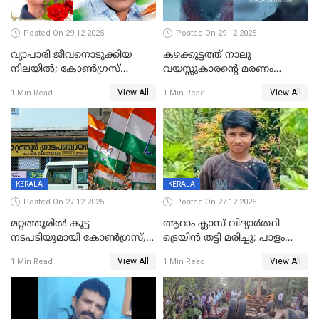
Posted On 29-12-2025
Posted On 29-12-2025
വ്യാപാരി ജീവനൊടുക്കിയ
കഴക്കൂട്ടത്ത് നാലു
നിലയില്‍; കോണ്‍ഗ്രസ്
വയസ്സുകാരന്റെ മരണം
കൗണ്‍സിലറുടെ
കൊലപാതകം: അമ്മയും
View All
View All
1 Min Read
1 Min Read
മാനസികപീഡനമെന്ന് കുറിപ്പ്
സുഹൃത്തും പൊലീസ്
കസ്റ്റഡിയിൽ
KERALA
KERALA
Posted On 27-12-2025
Posted On 27-12-2025
മറ്റത്തൂരിൽ കൂട്ട
ആറാം ക്ലാസ് വിദ്യാർത്ഥി
നടപടിയുമായി കോണ്‍ഗ്രസ്,
ട്രെയിൻ തട്ടി മരിച്ചു; പാളം
ബിജെപി പാളയത്തിലെത്തിയ
മുറിച്ചുകടക്കുന്നതിനിടെ
View All
View All
1 Min Read
1 Min Read
എട്ട് പേര്‍ ഉള്‍പ്പെടെ
അപകടം മലപ്പുറത്ത്
പത്തുപേരെ പുറത്താക്കി,
ചൊവ്വന്നൂരിലും നടപടി