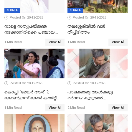
KERALA
KERALA
Posted On 20-12-2025
Posted On 20-12-2025
നാളെ സത്യപ്രതിജ്ഞ
തലശ്ശേരിയിൽ വൻ
നടക്കാനിരിക്കെ പഞ്ചായത്ത്
തീപ്പിടിത്തം
മെമ്പർ മരിച്ചു
View All
View All
1 Min Read
1 Min Read
Posted On 20-12-2025
Posted On 20-12-2025
കൊച്ചി 'മേയർ ആര്' ?;
പാലക്കാട്ടെ ആള്‍ക്കൂട്ട
കോണ്‍ഗ്രസ് കോര്‍ കമ്മിറ്റി
മര്‍ദനം; കൂടുതല്‍
യോഗം ചൊവ്വാഴ്ച
അറസ്റ്റുണ്ടാവും, മര്‍ദിച്ചത് 15
View All
View All
1 Min Read
2 Min Read
അംഗ സംഘമെന്ന് വിവരം