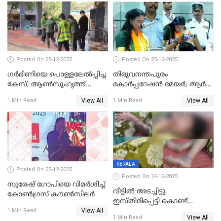
Posted On 25-12-2025
Posted On 25-12-2025
ഗര്‍ഭിണിയെ പൊള്ളലേല്‍പ്പിച്ച
തിരുവനന്തപുരം
കേസ്; ആണ്‍സുഹൃത്ത്
കോര്‍പ്പറേഷന്‍ മേയർ; ആര്‍
പിടിയില്‍
ശ്രീലേഖയ്ക്ക് മുൻതൂക്കം
View All
View All
1 Min Read
1 Min Read
KERALA
Posted On 25-12-2025
Posted On 24-12-2025
സുരേഷ് ഗോപിയെ വിമര്‍ശിച്ച്
വീട്ടിൽ അടച്ചിട്ടു,
കോണ്‍ഗ്രസ് കൗണ്‍സിലര്‍
ഇസ്തിരിപ്പെട്ടി കൊണ്ട്
View All
പൊള്ളിച്ചു; 8 മാസം
1 Min Read
View All
1 Min Read