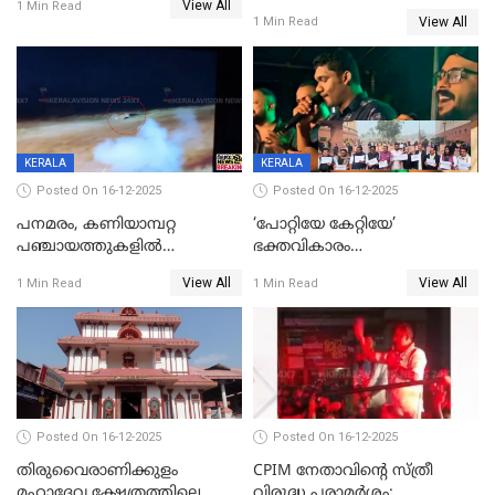
View All
മന്ത്രിയും സംഘവും
1 Min Read
View All
1 Min Read
രക്ഷപ്പെട്ടത് തലനാരിടയ്ക്ക്
KERALA
KERALA
Posted On 16-12-2025
Posted On 16-12-2025
പനമരം, കണിയാമ്പറ്റ
‘പോറ്റിയേ കേറ്റിയേ’
പഞ്ചായത്തുകളിൽ
ഭക്തവികാരം
ബുധനാഴ്ച വിദ്യാഭ്യാസ
വ്രണപ്പെടുത്തിയെന്നു
View All
View All
1 Min Read
1 Min Read
സ്ഥാപനങ്ങൾക്ക് അവധി
ഡിജിപിക്ക് പരാതി; ശക്തമായ
നടപടി വേണമെന്നു
സിപിഐഎമ്മും
Posted On 16-12-2025
Posted On 16-12-2025
തിരുവൈരാണിക്കുളം
CPIM നേതാവിൻ്റെ സ്ത്രീ
മഹാദേവ ക്ഷേത്രത്തിലെ
വിരുദ്ധ പരാമർശം;