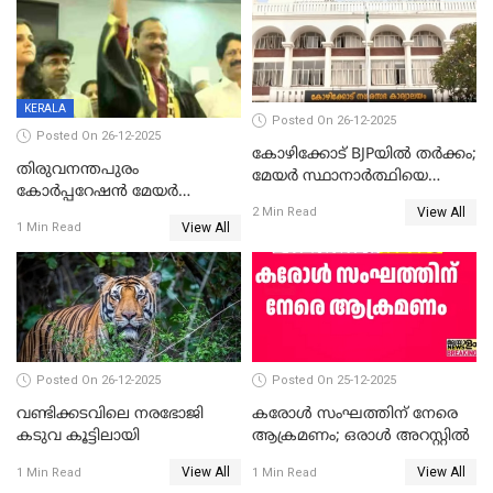
താഹിറിന് വിജയം
സത്യമിതാണ്
KERALA
Posted On 26-12-2025
Posted On 26-12-2025
കോഴിക്കോട് BJPയിൽ തർക്കം;
തിരുവനന്തപുരം
മേയർ സ്ഥാനാർത്ഥിയെ
കോര്‍പ്പറേഷന്‍ മേയര്‍
പരസ്യമായി പ്രഖ്യാപിച്ചില്ല
View All
തെരഞ്ഞെടുപ്പ്; സിപിഐഎം
2 Min Read
View All
1 Min Read
ഹൈക്കോടതിയിലേക്ക്;
സത്യപ്രതിജ്ഞ ചടങ്ങില്‍
ചട്ടലംഘനമെന്ന് പാർട്ടി
Posted On 26-12-2025
Posted On 25-12-2025
വണ്ടിക്കടവിലെ നരഭോജി
കരോള്‍ സംഘത്തിന് നേരെ
കടുവ കൂട്ടിലായി
ആക്രമണം; ഒരാള്‍ അറസ്റ്റില്‍
View All
View All
1 Min Read
1 Min Read