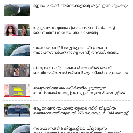
മുല്ലപ്പെരിയാര്‍ അണക്കെട്ടിൻ്റെ ഷട്ടര്‍ ഇന്ന് തുറക്കും
KERALA
യൂട്യൂബർ ധന്യയുടെ (ഹെലൻ ഓഫ് സ്പാർട്ട)
ലൈസൻസ് സസ്‌പെൻഡ് ചെയ്തു
KERALA
സംസ്ഥാനത്ത് 6 ജില്ലകളിലെ വിദ്യാഭ്യാസ
സ്ഥാപനങ്ങൾക്ക് നാളെ (ശനി) അവധി; രണ്ട്
ജില്ലകളിൽ അവധി പ്രൊഫഷണൽ കോളേജുകൾ
KERALA
ഒഴികെ
നിയന്ത്രണം വിട്ട ബൈക്ക് റോഡിൽ തെന്നി
ബസിനടിയിലേക്ക് മറിഞ്ഞ് യുവതിക്ക് ദാരുണാന്ത്യം
KERALA
മുഖ്യമന്ത്രിയെ അപകീർത്തിപ്പെടുത്തുന്ന
ഫേസ്‌ബുക്ക് പോസ്റ്റ്; ബേപ്പൂർ സ്വദേശി അറസ്റ്റിൽ
KERALA
ഓപ്പറേഷൻ തൂഫാൻ: തൃശൂർ സിറ്റി ജില്ലയിൽ
രണ്ടുമാസത്തിനുള്ളിൽ 275 കേസുകൾ, 344 അറസ്റ്റ്
KERALA
സംസ്ഥാനത്ത് 6 ജില്ലകളിലെ വിദ്യാഭ്യാസ