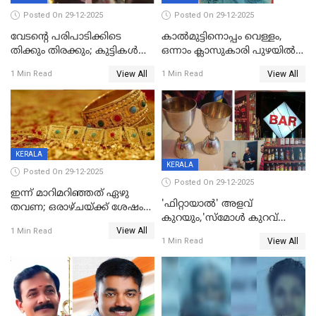
Posted On 29-12-2025
Posted On 29-12-2025
വേടന്റെ പരിപാടിക്കിടെ
കാൽമുട്ടിനൊപ്പം വെള്ളം,
തിക്കും തിരക്കും; കുട്ടികള്‍
ഒന്നാം ക്ലാസുകാരി പുഴയിൽ
ഉള്‍പ്പെടെ നിരവധി പേര്‍ക്ക്
മുങ്ങി മരിച്ചു; ദാരുണ സംഭവം
View All
View All
1 Min Read
1 Min Read
പരിക്ക്; പാളം മറികടന്ന
കുട്ടികൾക്കൊപ്പം
യുവാവ് ട്രെയിന്‍ തട്ടി മരിച്ചു
കളിക്കുന്നതിനിടെ
KERALA
KERALA
Posted On 29-12-2025
Posted On 29-12-2025
ഇന്ന് മാറിമറിഞ്ഞത് ഏഴു
'ഫിറ്റായാൽ' അളവ്
തവണ; ഒരാഴ്ചയ്ക്ക് ശേഷം
കുറയും,'സ്‌മോൾ കുറവ്
സ്വർണവിലയിൽ ഇടിവ്
View All
പിടികൂടി; ബാറിന് 25,000 രൂപ
1 Min Read
View All
1 Min Read
പിഴ