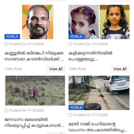
കണ്ടോത്ത് ദേശീയ പാതയിൽ
KERALA
KERALA
Posted On 17-12-2025
Posted On 17-12-2025
കണ്ണൂരിൽ ബിജെപി നിയുക്ത
കളിക്കുന്നതിനിടയിൽ
നഗരസഭാ കൗൺസിലർക്ക് 36
പൊള്ളലേറ്റു;
വർഷം തടവുശിക്ഷ
ചികിത്സയിലായിരുന്ന രണ്ടാം
View All
View All
1 Min Read
1 Min Read
ക്ലാസ് വിദ്യാർത്ഥിനി മരിച്ചു
KERALA
Posted On 17-12-2025
Posted On 17-12-2025
ജനവാസ മേഖലയില്‍
മന്ത്രി സജി ചെറിയാന്റെ
നിലയുറപ്പിച്ച് കാട്ടുകൊമ്പന്‍
വാഹനം അപകടത്തിൽപ്പെട്ടു;
പടയപ്പ