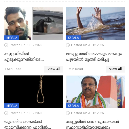
KERALA
KERALA
Posted On 31-12-2025
Posted On 31-12-2025
കസ്റ്റഡിയിൽ
മലപ്പുറത്ത് അമ്മയും മകനും
എടുക്കുന്നതിനിടെ
പുഴയിൽ മുങ്ങി മരിച്ചു
വിലങ്ങുമായി രക്ഷപ്പെട്ട
View All
View All
1 Min Read
1 Min Read
വധശ്രമക്കേസ് പ്രതി പിടിയിൽ
KERALA
KERALA
Posted On 31-12-2025
Posted On 31-12-2025
യുവതി വാടകയ്ക്ക്
കണ്ണൂരിൽ കെ സുധാകരൻ
താമസിക്കുന്ന ഫ്ലാറ്റില്‍
സ്ഥാനാർഥിയായേക്കും