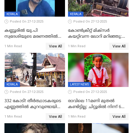
KERALA
KERALA
Posted On 27-12-2025
Posted On 27-12-2025
കണ്ണൂരിൽ യു.പി
കോണ്‍ക്രീറ്റ് മിക്‌സര്‍
സ്വദേശിയുടെ മരണത്തിൽ
കയറ്റിവന്ന ലോറി മറിഞ്ഞു;
അഞ്ചംഗ സംഘത്തിനെതിരെ
രണ്ടുപേര്‍ക്ക് ദാരുണാന്ത്യം;
View All
View All
1 Min Read
1 Min Read
കേസ്; തർക്കമുണ്ടായത്
അപകടം കണ്ണൂരിൽ
ഫേഷ്യലിന് 300 രൂപ
ആവശ്യപ്പെട്ടതിനെച്ചൊല്ലി
KERALA
LATEST NEWS
Posted On 27-12-2025
Posted On 27-12-2025
332 കോടി! തീർത്ഥാടകരുടെ
രാവിലെ 11മണി മുതൽ
എണ്ണത്തിൽ കുറവുണ്ടായിട്ടും
കണ്ടിട്ടില്ല; ചിറ്റൂരിൽ നിന്ന് 6
ശബരിമലയിൽ വരുമാനം
വയസ്സുകാരനെ കാണാതായി
View All
View All
1 Min Read
1 Min Read
കുതിച്ചുയരുന്നു