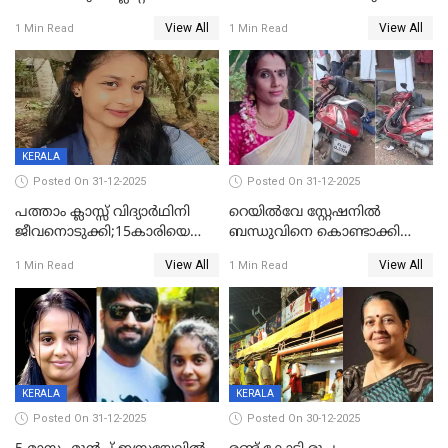
തൂങ്ങിമരിച്ച നിലയില്‍;
View All
View All
1 Min Read
1 Min Read
സംഭവം കൈതപ്പൊയിലില്‍
KERALA
Posted On 31-12-2025
Posted On 31-12-2025
പത്താം ക്ലാസ്സ് വിദ്യാര്‍ഥിനി
റെയിൽവേ സ്റ്റേഷനിൽ
ജീവനൊടുക്കി;15കാരിയെ
ബന്ധുവിനെ കൊണ്ടാക്കി
കണ്ടെത്തിയത്
മടങ്ങുന്നതിനിടെ ടോറസ്സ്
View All
View All
1 Min Read
1 Min Read
കിടപ്പുമുറിയില്‍ തൂങ്ങി മരിച്ച
ലോറി സ്കൂട്ടറിൽ ഇടിച്ചു :
നിലയിൽ
യുവതിക്ക് ദാരുണാന്ത്യം
KERALA
KERALA
Posted On 31-12-2025
Posted On 30-12-2025