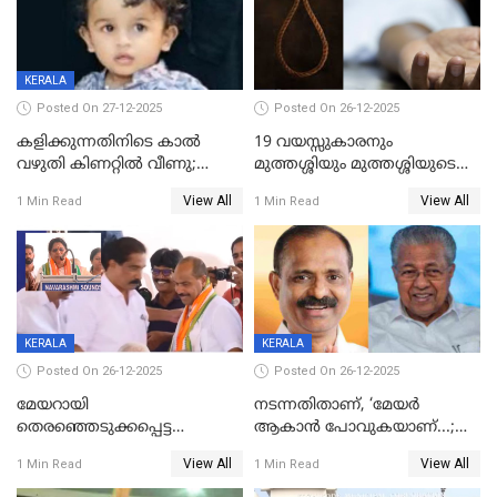
KERALA
Posted On 27-12-2025
Posted On 26-12-2025
കളിക്കുന്നതിനിടെ കാൽ
19 വയസ്സുകാരനും
വഴുതി കിണറ്റിൽ വീണു;
മുത്തശ്ശിയും മുത്തശ്ശിയുടെ
ഒന്നര വയസ്സുകാരന്
സഹോദരിയും വീട്ടിൽ തൂങ്ങി
View All
View All
1 Min Read
1 Min Read
ദാരുണാന്ത്യം
മരിച്ചനിലയിൽ
KERALA
KERALA
Posted On 26-12-2025
Posted On 26-12-2025
മേയറായി
നടന്നതിതാണ്, ‘മേയർ
തെരഞ്ഞെടുക്കപ്പെട്ട
ആകാൻ പോവുകയാണ്...;
ശേഷമുള്ള പി ഇന്ദിരയുടെ
ആവട്ടെ, അഭിനന്ദനങ്ങൾ’;
View All
View All
1 Min Read
1 Min Read
ആദ്യ വോട്ട് അസാധു; കണ്ണൂർ
മുഖ്യമന്ത്രിയുടെ ഓഫീസ്
ഡെപ്യൂട്ടി മേയർ സ്ഥാനത്ത്
തന്നെ വിശദീകരിയ്ക്കുന്നു;