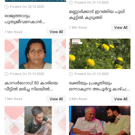
Posted On 21-12-2025
Posted On 22-12-2025
മണ്ണാർക്കാട് ഇറങ്ങിയ പുലി
രാജ്യത്താദ്യം;
കൂട്ടിൽ കുടുങ്ങി
പുതുജീവനേകാൻ
View All
ഷിബുവിന്റെ ഹൃദയം
1 Min Read
View All
1 Min Read
എറണാകുളം സർക്കാർ
ജനറൽ
ആശുപത്രിയിലെത്തിച്ചു
Posted On 21-12-2025
Posted On 21-12-2025
കാസർഗോഡ് 80 കാരിയെ
ഭക്തിയും പ്രകൃതിയും
വീട്ടിൽ മരിച്ച നിലയിൽ
ഒന്നാകുന്ന അപൂര്‍വ്വ കാഴ്ച;
കണ്ടെത്തി
ഭക്തർക്ക്
View All
View All
1 Min Read
2 Min Read
കാഴ്ചാനുഭവമൊരുക്കി
ശബരീ നന്ദനം