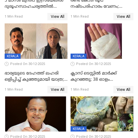
5 മാസം മുൻപ് ഇസ്രയേലിൽ
രണ്ട് കോടി രൂപ
ദുരൂഹസാഹചര്യത്തിൽ
നഷ്ടപരിഹാരം വേണം;
മരിച്ചനിലയിൽ കണ്ടെത്തിയ
ജിസിഡിഎക്ക് വക്കീൽ
View All
View All
1 Min Read
1 Min Read
മലയാളി യുവാവിന്റെ ഭാര്യയും
നോട്ടീസയച്ച് ഉമാ തോമസ്
മരിച്ചു
KERALA
KERALA
Posted On 30-12-2025
Posted On 30-12-2025
ഭാര്യയുടെ ദേഹത്ത് ലഹരി
ക്ലാസ് ടെസ്റ്റിൽ മാർക്ക്
ഒളിപ്പിച്ച് കുഞ്ഞുമായി യാത്ര;
കുറഞ്ഞു; 38 ഓളം
ഓട്ടോ വളഞ്ഞ് ദമ്പതികളെ
വിദ്യാർഥികളെ ട്യൂഷൻ
View All
View All
1 Min Read
1 Min Read
പിടികൂടി പൊലീസ്
സെന്ററിലെ അധ്യാപകന്‍
മർദിച്ചതായി പരാതി
KERALA
Posted On 30-12-2025
Posted On 30-12-2025