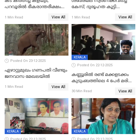
കട കത്തിച്ച് കളയും,
ശബരിമല സ്വര്‍ണക്കവര്‍ച്ച
പറവൂരില്‍ ഭീകരാന്തരീക്ഷം
കേസ്; ദുരൂഹത കൂട്ടി
സൃഷ്ടിച്ച് കുട്ടി ലഹരിസംഘം
വിദേശവ്യവസായിയുടെ മൊഴി
View All
View All
1 Min Read
1 Min Read
KERALA
Posted On 23-12-2025
Posted On 22-12-2025
ഏഴാറ്റുമുഖം ഗണപതി വീണ്ടും
കണ്ണൂരിൽ രണ്ട് മക്കളടക്കം
ജനവാസ മേഖലയിൽ
കുടുംബത്തിലെ 4 പേർ മരിച്ച
View All
നിലയിൽ
1 Min Read
View All
30 Min Read
KERALA
KERALA
Posted On 22-12-2025
Posted On 22-12-2025