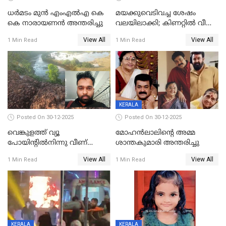
ധർമടം മുൻ എംഎല്‍എ കെ
മയക്കുവെടിവച്ച ശേഷം
കെ നാരായണന്‍ അന്തരിച്ചു
വലയിലാക്കി; കിണറ്റിൽ വീണ
കടുവയെ പുറത്തെത്തിച്ചു
View All
View All
1 Min Read
1 Min Read
KERALA
Posted On 30-12-2025
Posted On 30-12-2025
വെങ്കുളത്ത് വ്യൂ
മോഹന്‍ലാലിന്‍റെ അമ്മ
പോയിന്റിൽനിന്നു വീണ്
ശാന്തകുമാരി അന്തരിച്ചു
യുവാവ് മരിച്ചു
View All
View All
1 Min Read
1 Min Read
KERALA
KERALA