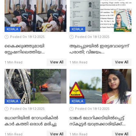
KERALA
KERALA
Posted On 18-12-2025
Posted On 18-12-2025
കൈക്കുഞ്ഞുമായി
ആലപ്പുഴയിൽ ഇരട്ടവോട്ടെന്ന്
സ്റ്റേഷനിലെത്തിയ
പരാതി; വിജയം
യുവതിയ്ക്ക് മർദ്ദനം; സിഐ
റദ്ദാക്കണമെന്ന് വലിയമരം
View All
View All
1 Min Read
1 Min Read
കരണത്തടിച്ചു; CC ടിവി
വാർഡിലെ എൽഡിഎഫ്
ദൃശ്യങ്ങൾ പുറത്ത്
സ്ഥാനാർത്ഥി
KERALA
KERALA
Posted On 18-12-2025
Posted On 18-12-2025
ധോണിയിൽ റോഡരികിൽ
ടാങ്കർ ലോറിക്കടിയിൽപ്പെട്ട്
കാർ കത്തി ഒരാൾ മരിച്ചു
സ്കൂട്ടർ യാത്രക്കാരിയ്ക്ക്
ദാരുണാന്ത്യം; അപകടം
View All
View All
1 Min Read
1 Min Read