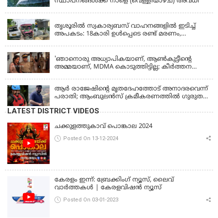
സ്ഥാപനങ്ങൾക്ക് നാളെ (വെള്ളിയാഴ്ച) അവധി
KERALA
തൃശൂരിൽ സ്വകാര്യബസ് വാഹനങ്ങളില്‍ ഇടിച്ച്
അപകടം: 18കാരി ഉൾപ്പെടെ രണ്ട് മരണം,
പത്തോളം പേർക്ക് പരിക്ക്
KERALA
'ഞാനൊരു അധ്യാപികയാണ്, ആണ്‍കുട്ടീന്റെ
അമ്മയാണ്‌, MDMA കൊടുത്തിട്ടില്ല; കീർത്തന
മാധ്യമങ്ങളോട്; പൊലീസ് കസ്റ്റഡിയിൽ വിട്ട്
കോടതി, ജാമ്യാപേക്ഷ തള്ളി
ആര്‍ രാജേഷിന്റെ മൃതദേഹത്തോട് അനാദരവെന്ന്
പരാതി; ആംബുലന്‍സ് ക്രമീകരണത്തില്‍ ഗുരുതര
വീഴ്ച; മൃതദേഹം ചാവക്കാട് വരെ എത്തിച്ചത്
LATEST DISTRICT VIDEOS
ഫ്രീസര്‍ സംവിധാനം ഇല്ലാതെയെന്നും ആരോപണം
ചക്കുളത്തുകാവ് പൊങ്കാല 2024
Posted On 13-12-2024
കേരളം ഇന്ന്: ബ്രേക്കിംഗ് ന്യൂസ്, ലൈവ്
വാർത്തകൾ | കേരളവിഷൻ ന്യൂസ്
Posted On 03-01-2023