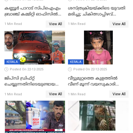
കണ്ണൂർ പാറാട് സിപിഐഎം
ശസ്ത്രക്രിയയ്‌ക്കിടെ യുവതി
ബ്രാഞ്ച് കമ്മിറ്റി ഓഫിസിൽ
മരിച്ചു; ചികിത്സാപ്പിഴവ്
തീയിട്ടു; നേതാക്കളുടെ
ആരോപിച്ച് ബന്ധുക്കൾ;
View All
View All
1 Min Read
1 Min Read
ചിത്രങ്ങളടക്കം കത്തിയ
സംഭവം മാവേലിക്കരയിൽ
നിലയിൽ
KERALA
KERALA
Posted On 22-12-2025
Posted On 22-12-2025
ജിപ്സി ഡ്രിഫ്റ്റ്
വീട്ടുമുറ്റത്തെ കുളത്തിൽ
ചെയ്യുന്നതിനിടെയുണ്ടായ
വീണ് മൂന്ന് വയസുകാരി
അപകടം; 14 വയസുകാരന്
മരിച്ചു
View All
View All
1 Min Read
1 Min Read
ദാരുണാന്ത്യം; ജീപ്സി
ഓടിച്ചയാൾ അറസ്റ്റിൽ.