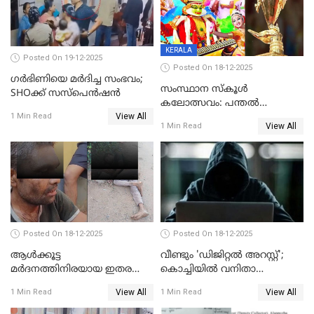
KERALA
Posted On 19-12-2025
Posted On 18-12-2025
ഗര്‍ഭിണിയെ മർദിച്ച സംഭവം;
സംസ്ഥാന സ്കൂൾ
SHOക്ക് സസ്പെൻഷൻ
കലോത്സവം: പന്തൽ
View All
കാൽനാട്ടൽ 20 ന്
1 Min Read
View All
1 Min Read
Posted On 18-12-2025
Posted On 18-12-2025
ആൾക്കൂട്ട
വീണ്ടും 'ഡിജിറ്റല്‍ അറസ്റ്റ്';
മർദനത്തിനിരയായ ഇതര
കൊച്ചിയില്‍ വനിതാ
സംസ്ഥാന തൊഴിലാളി മരിച്ചു;
ഡോക്ടര്‍ക്ക് നഷ്ടമായത് 6.38
View All
View All
1 Min Read
1 Min Read
നടുക്കുന്ന സംഭവം
കോടി രൂപ
വാളയാറിൽ