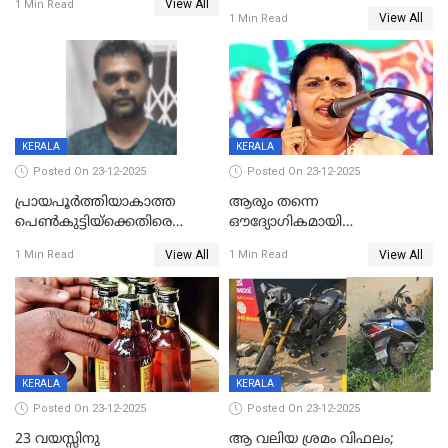
View All
മരിച്ചു, മറ്റൊരു മകൻ
1 Min Read
രൂക്ഷം
View All
1 Min Read
ഗുരുതരാവസ്ഥയിൽ
KERALA
KERALA
Posted On 23-12-2025
Posted On 23-12-2025
പ്രായപൂർത്തിയാകാത്ത
ആരും തന്നെ
പെൺകുട്ടിയ്ക്കെതിരെ
ഔദ്യോഗികമായി
ലൈംഗികാതിക്രമം; 36കാരന്
അറിയിച്ചിട്ടില്ല, മേയറെ
View All
View All
1 Min Read
1 Min Read
59 വർഷം തടവും 90,൦൦൦ രൂപ
കണ്ടെത്താൻ ഇന്ന് കോർ
പിഴയും ശിക്ഷ
കമ്മിറ്റി കൂടിയില്ല';
അതൃപ്തിയുമായി ദീപ്തി മേരി
വർഗീസ്
KERALA
KERALA
Posted On 23-12-2025
Posted On 23-12-2025
23 വയസ്സിനു
ആ വലിയ ശ്രമം വിഫലം;