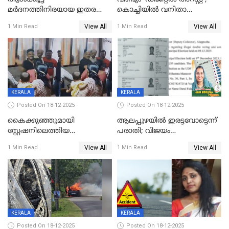
മർദനത്തിനിരയായ ഇതര
കൊച്ചിയില്‍ വനിതാ
സംസ്ഥാന തൊഴിലാളി മരിച്ചു;
ഡോക്ടര്‍ക്ക് നഷ്ടമായത് 6.38
View All
View All
1 Min Read
1 Min Read
നടുക്കുന്ന സംഭവം
കോടി രൂപ
വാളയാറിൽ
KERALA
KERALA
Posted On 18-12-2025
Posted On 18-12-2025
കൈക്കുഞ്ഞുമായി
ആലപ്പുഴയിൽ ഇരട്ടവോട്ടെന്ന്
സ്റ്റേഷനിലെത്തിയ
പരാതി; വിജയം
യുവതിയ്ക്ക് മർദ്ദനം; സിഐ
റദ്ദാക്കണമെന്ന് വലിയമരം
View All
View All
1 Min Read
1 Min Read
കരണത്തടിച്ചു; CC ടിവി
വാർഡിലെ എൽഡിഎഫ്
ദൃശ്യങ്ങൾ പുറത്ത്
സ്ഥാനാർത്ഥി
KERALA
KERALA
Posted On 18-12-2025
Posted On 18-12-2025