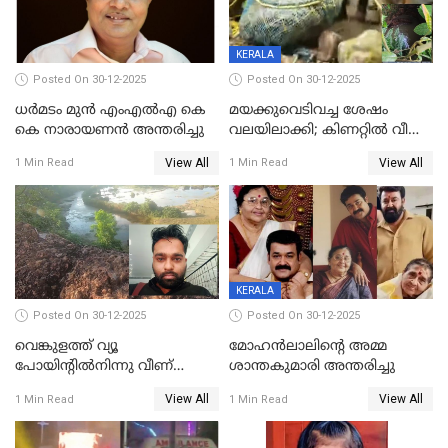
KERALA
Posted On 30-12-2025
Posted On 30-12-2025
ധർമടം മുൻ എംഎല്‍എ കെ
മയക്കുവെടിവച്ച ശേഷം
കെ നാരായണന്‍ അന്തരിച്ചു
വലയിലാക്കി; കിണറ്റിൽ വീണ
കടുവയെ പുറത്തെത്തിച്ചു
View All
View All
1 Min Read
1 Min Read
KERALA
Posted On 30-12-2025
Posted On 30-12-2025
വെങ്കുളത്ത് വ്യൂ
മോഹന്‍ലാലിന്‍റെ അമ്മ
പോയിന്റിൽനിന്നു വീണ്
ശാന്തകുമാരി അന്തരിച്ചു
യുവാവ് മരിച്ചു
View All
View All
1 Min Read
1 Min Read