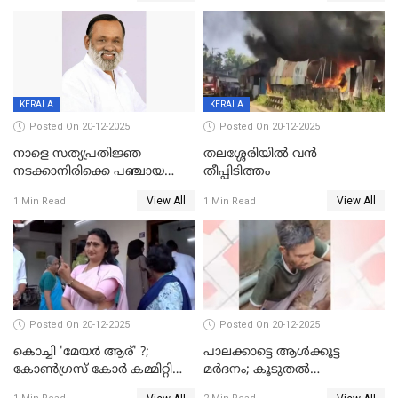
KERALA
KERALA
Posted On 20-12-2025
Posted On 20-12-2025
നാളെ സത്യപ്രതിജ്ഞ
തലശ്ശേരിയിൽ വൻ
നടക്കാനിരിക്കെ പഞ്ചായത്ത്
തീപ്പിടിത്തം
മെമ്പർ മരിച്ചു
View All
View All
1 Min Read
1 Min Read
Posted On 20-12-2025
Posted On 20-12-2025
കൊച്ചി 'മേയർ ആര്' ?;
പാലക്കാട്ടെ ആള്‍ക്കൂട്ട
കോണ്‍ഗ്രസ് കോര്‍ കമ്മിറ്റി
മര്‍ദനം; കൂടുതല്‍
യോഗം ചൊവ്വാഴ്ച
അറസ്റ്റുണ്ടാവും, മര്‍ദിച്ചത് 15