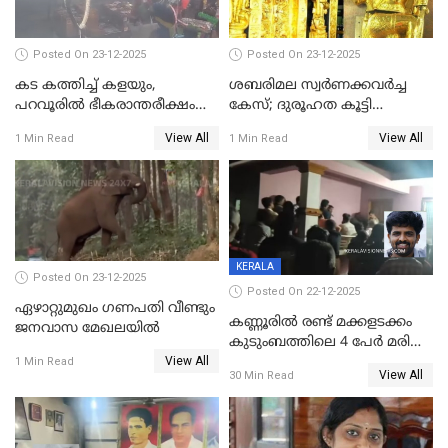
പൊലിഞ്ഞു
Posted On 23-12-2025
Posted On 23-12-2025
കട കത്തിച്ച് കളയും,
ശബരിമല സ്വര്‍ണക്കവര്‍ച്ച
പറവൂരില്‍ ഭീകരാന്തരീക്ഷം
കേസ്; ദുരൂഹത കൂട്ടി
സൃഷ്ടിച്ച് കുട്ടി ലഹരിസംഘം
വിദേശവ്യവസായിയുടെ മൊഴി
View All
View All
1 Min Read
1 Min Read
KERALA
Posted On 23-12-2025
Posted On 22-12-2025
ഏഴാറ്റുമുഖം ഗണപതി വീണ്ടും
കണ്ണൂരിൽ രണ്ട് മക്കളടക്കം
ജനവാസ മേഖലയിൽ
കുടുംബത്തിലെ 4 പേർ മരിച്ച
View All
നിലയിൽ
1 Min Read
View All
30 Min Read