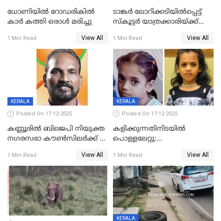
ധോണിയിൽ റോഡരികിൽ
ടാങ്കർ ലോറിക്കടിയിൽപ്പെട്ട്
കാർ കത്തി ഒരാൾ മരിച്ചു
സ്കൂട്ടർ യാത്രക്കാരിയ്ക്ക്
ദാരുണാന്ത്യം; അപകടം
View All
View All
1 Min Read
1 Min Read
കണ്ടോത്ത് ദേശീയ പാതയിൽ
KERALA
KERALA
Posted On 17-12-2025
Posted On 17-12-2025
കണ്ണൂരിൽ ബിജെപി നിയുക്ത
കളിക്കുന്നതിനിടയിൽ
നഗരസഭാ കൗൺസിലർക്ക് 36
പൊള്ളലേറ്റു;
വർഷം തടവുശിക്ഷ
ചികിത്സയിലായിരുന്ന രണ്ടാം
View All
View All
1 Min Read
1 Min Read
ക്ലാസ് വിദ്യാർത്ഥിനി മരിച്ചു
KERALA