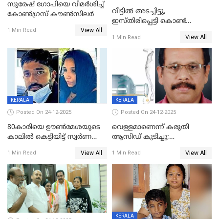
സുരേഷ് ഗോപിയെ വിമര്‍ശിച്ച്
വീട്ടിൽ അടച്ചിട്ടു,
കോണ്‍ഗ്രസ് കൗണ്‍സിലര്‍
ഇസ്തിരിപ്പെട്ടി കൊണ്ട്
View All
പൊള്ളിച്ചു; 8 മാസം
1 Min Read
View All
1 Min Read
ഗർഭിണിയായ യുവതിക്ക് ക്രൂര
മർദനം
KERALA
KERALA
Posted On 24-12-2025
Posted On 24-12-2025
80കാരിയെ ഊൺമേശയുടെ
വെള്ളമാണെന്ന് കരുതി
കാലിൽ കെട്ടിയിട്ട് സ്വർണവും
ആസിഡ് കുടിച്ചു;
പണവും കവർന്നു;
ചികിത്സയിലിരുന്ന ആള്‍
View All
View All
1 Min Read
1 Min Read
കൊച്ചുമകനും സുഹൃത്തും
മരിച്ചു
അറസ്റ്റിൽ
KERALA