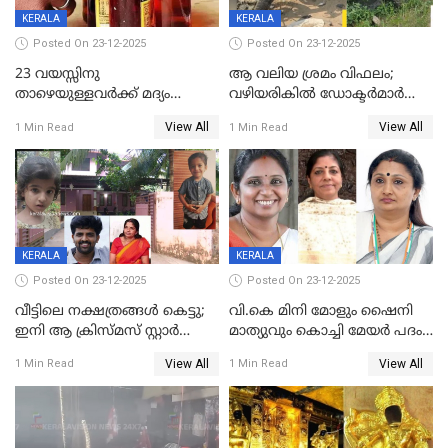
KERALA
KERALA
Posted On 23-12-2025
Posted On 23-12-2025
23 വയസ്സിനു
ആ വലിയ ശ്രമം വിഫലം;
താഴെയുള്ളവർക്ക് മദ്യം
വഴിയരികില്‍ ‌ഡോക്ടര്‍മാര്‍
നൽകിയതിനെതിരെ കർശന
ശസ്ത്രക്രിയ നടത്തിയ ലിനു
View All
View All
1 Min Read
1 Min Read
നടപടി;സ്ഥാപനങ്ങൾക്കെതിരെ
മരണത്തിന് കീഴടങ്ങി
രണ്ട് കേസുകൾ
KERALA
KERALA
Posted On 23-12-2025
Posted On 23-12-2025
വീട്ടിലെ നക്ഷത്രങ്ങൾ കെട്ടു;
വി.കെ മിനി മോളും ഷൈനി
ഇനി ആ ക്രിസ്മസ് സ്റ്റാർ
മാത്യുവും കൊച്ചി മേയർ പദം
മാത്രം; പൈതങ്ങൾക്ക്
പങ്കിടും; ദീപ്തി മേരി വർഗീസ്
View All
View All
1 Min Read
1 Min Read
വേണ്ടിയുള്ള
മേയറാകില്ല
പിടിവലിക്കിടയിൽ
അപ്പൂപ്പനെതിരെ പോക്സോ
കേസ് ഒടുവിൽ 4 ജീവനുകൾ