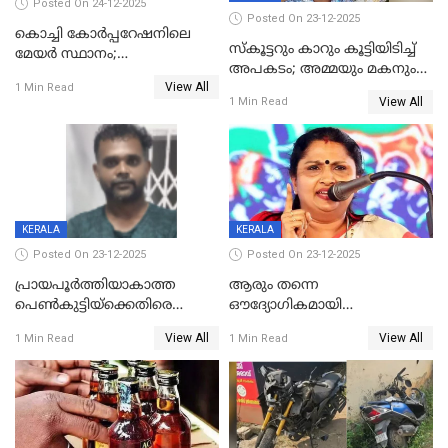
Posted On 24-12-2025
Posted On 23-12-2025
കൊച്ചി കോര്‍പ്പറേഷനിലെ
സ്കൂട്ടറും കാറും കൂട്ടിയിടിച്ച്
മേയര്‍ സ്ഥാനം;
അപകടം; അമ്മയും മകനും
കോണ്‍ഗ്രസില്‍ അതൃപതി
View All
മരിച്ചു, മറ്റൊരു മകൻ
1 Min Read
രൂക്ഷം
View All
1 Min Read
ഗുരുതരാവസ്ഥയിൽ
KERALA
KERALA
Posted On 23-12-2025
Posted On 23-12-2025
പ്രായപൂർത്തിയാകാത്ത
ആരും തന്നെ
പെൺകുട്ടിയ്ക്കെതിരെ
ഔദ്യോഗികമായി
ലൈംഗികാതിക്രമം; 36കാരന്
അറിയിച്ചിട്ടില്ല, മേയറെ
View All
View All
1 Min Read
1 Min Read
59 വർഷം തടവും 90,൦൦൦ രൂപ
കണ്ടെത്താൻ ഇന്ന് കോർ
പിഴയും ശിക്ഷ
കമ്മിറ്റി കൂടിയില്ല';
അതൃപ്തിയുമായി ദീപ്തി മേരി
വർഗീസ്