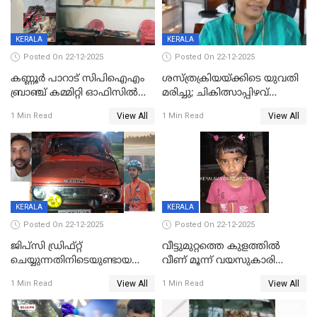
KERALA
KERALA
Posted On 22-12-2025
Posted On 22-12-2025
കണ്ണൂർ പാറാട് സിപിഐഎം
ശസ്ത്രക്രിയയ്‌ക്കിടെ യുവതി
ബ്രാഞ്ച് കമ്മിറ്റി ഓഫിസിൽ
മരിച്ചു; ചികിത്സാപ്പിഴവ്
തീയിട്ടു; നേതാക്കളുടെ
ആരോപിച്ച് ബന്ധുക്കൾ;
View All
View All
1 Min Read
1 Min Read
ചിത്രങ്ങളടക്കം കത്തിയ
സംഭവം മാവേലിക്കരയിൽ
നിലയിൽ
KERALA
KERALA
Posted On 22-12-2025
Posted On 22-12-2025
ജിപ്സി ഡ്രിഫ്റ്റ്
വീട്ടുമുറ്റത്തെ കുളത്തിൽ
ചെയ്യുന്നതിനിടെയുണ്ടായ
വീണ് മൂന്ന് വയസുകാരി
അപകടം; 14 വയസുകാരന്
മരിച്ചു
View All
View All
1 Min Read
1 Min Read
ദാരുണാന്ത്യം; ജീപ്സി
ഓടിച്ചയാൾ അറസ്റ്റിൽ.