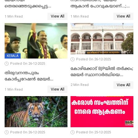
മേയറായി
നടന്നതിതാണ്, ‘മേയർ
തെരഞ്ഞെടുക്കപ്പെട്ട
ആകാൻ പോവുകയാണ്...;
ശേഷമുള്ള പി ഇന്ദിരയുടെ
ആവട്ടെ, അഭിനന്ദനങ്ങൾ’;
View All
View All
1 Min Read
1 Min Read
ആദ്യ വോട്ട് അസാധു; കണ്ണൂർ
മുഖ്യമന്ത്രിയുടെ ഓഫീസ്
ഡെപ്യൂട്ടി മേയർ സ്ഥാനത്ത്
തന്നെ വിശദീകരിയ്ക്കുന്നു;
താഹിറിന് വിജയം
സത്യമിതാണ്
KERALA
Posted On 26-12-2025
Posted On 26-12-2025
കോഴിക്കോട് BJPയിൽ തർക്കം;
തിരുവനന്തപുരം
മേയർ സ്ഥാനാർത്ഥിയെ
കോര്‍പ്പറേഷന്‍ മേയര്‍
പരസ്യമായി പ്രഖ്യാപിച്ചില്ല
View All
തെരഞ്ഞെടുപ്പ്; സിപിഐഎം
2 Min Read
View All
1 Min Read
ഹൈക്കോടതിയിലേക്ക്;
സത്യപ്രതിജ്ഞ ചടങ്ങില്‍
ചട്ടലംഘനമെന്ന് പാർട്ടി
Posted On 26-12-2025
Posted On 25-12-2025