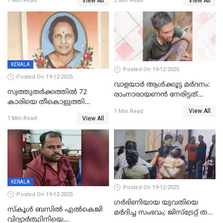
View All
View All
1 Min Read
2 Min Read
അംഗ സംഘമെന്ന് വിവരം
KERALA
Posted On 19-12-2025
Posted On 19-12-2025
വാളയാർ ആൾക്കൂട്ട മർദനം:
സ്വത്തുതര്‍ക്കത്തില്‍ 72
രാംനാരായണൻ നേരിട്ടത്
കാരിയെ തീകൊളുത്തി
കൊടും ക്രൂരത; ശരീരത്തിൽ
View All
കൊന്നു;
1 Min Read
നാൽപ്പതിലേറെ
View All
1 Min Read
ക്രൂരകൊലപാതകത്തില്‍
മുറിവുകളെന്ന് പോസ്റ്റ്‌മോർട്ടം
സഹോദരിപുത്രന് ജീവപര്യന്തം
റിപ്പോർട്ട്
KERALA
Posted On 19-12-2025
Posted On 19-12-2025
ഗര്‍ഭിണിയായ യുവതിയെ
സ്കൂൾ ബസിൽ എൽകെജി
മര്‍ദിച്ച സംഭവം; ജിസ്‌ട്രേറ്റ് തല
വിദ്യാര്‍ത്ഥിനിയെ
അന്വേഷണം വേണമെന്ന്