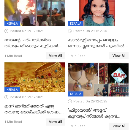
KERALA
KERALA
Posted On 29-12-2025
Posted On 29-12-2025
വേടന്റെ പരിപാടിക്കിടെ
കാൽമുട്ടിനൊപ്പം വെള്ളം,
തിക്കും തിരക്കും; കുട്ടികള്‍
ഒന്നാം ക്ലാസുകാരി പുഴയിൽ
ഉള്‍പ്പെടെ നിരവധി പേര്‍ക്ക്
മുങ്ങി മരിച്ചു; ദാരുണ സംഭവം
View All
View All
1 Min Read
1 Min Read
പരിക്ക്; പാളം മറികടന്ന
കുട്ടികൾക്കൊപ്പം
യുവാവ് ട്രെയിന്‍ തട്ടി മരിച്ചു
കളിക്കുന്നതിനിടെ
KERALA
KERALA
Posted On 29-12-2025
Posted On 29-12-2025
ഇന്ന് മാറിമറിഞ്ഞത് ഏഴു
'ഫിറ്റായാൽ' അളവ്
തവണ; ഒരാഴ്ചയ്ക്ക് ശേഷം
കുറയും,'സ്‌മോൾ കുറവ്
സ്വർണവിലയിൽ ഇടിവ്
View All
പിടികൂടി; ബാറിന് 25,000 രൂപ
1 Min Read
View All
1 Min Read
പിഴ