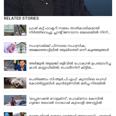
RELATED STORIES
KERALA
ഫ്രഷ് കട്ട് ഫാക്ടറി സമരം താത്കാലികമായി
നിർത്തിവെച്ചു; പ്ലാൻ്റ് ജനവാസ മേഖലയിൽ നിന്ന്
മാറ്റാൻ കമ്പനി സന്നദ്ധത അറിയിച്ചതായി പി.കെ
KERALA
ഫിറോസ് എംഎൽഎ
സഹസ്രയ്ക്ക് പിന്നാലെ സഹസ്രിക;
അമ്മത്തൊട്ടിലില്‍ ആയിരത്തി ഒന്ന് കുഞ്ഞുങ്ങള്‍
KERALA
അർജുൻ ആയങ്കി ഒളിവിൽ പോകാൻ ഉപയോഗിച്ച
കാർ കസ്റ്റഡിയിൽ; പൊലീസിന് കിട്ടിയ
വാഹനത്തിന്റെ ഉടമ അർജുന്റെ ഭാര്യ
പെരിങ്ങോം സി.ആർ.പി.എഫ്. ക്യാമ്പിലെ ഹെഡ്
കോൺസ്റ്റബിൾ ക്വാർട്ടേഴ്സിൽ മരിച്ച നിലയിൽ
LATEST NEWS
'ഓപ്പറേഷൻ റോളക്സ്'; പോക്സോ കേസിൽ
ഗുണ്ടാ തലവൻ സാഗേഷ് കുമ്പാളി അറസ്റ്റിൽ
KERALA