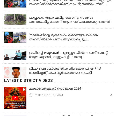
രാജേഷിന്റെ മൃതദേഹത്തോട് അനാദരവ്: പയ്യന്നൂർ
തഹസിൽദാർക്കെതിരെ നടപടി; സസ്പെൻഡ്
ചെയ്യാൻ നിർദേശം നൽകി മന്ത്രി
KERALA
പാപ്പാനെ ആന ചവിട്ടി കൊന്നു; സംഭവം
പത്തനംതിട്ട കോന്നി ആന പരിപാലനകേന്ദ്രത്തിൽ
KERALA
‘രാജേഷിന്‍റെ മൃതദേഹം കൊണ്ടുപോകാന്‍
തഹസില്‍ദാര്‍ പണം ആവശ്യപ്പെട്ടു’;
ഗുരുതരആരോപണം
LATEST NEWS
ട്രംപിന്റെ മരുമകന്‍ ആലപ്പുഴയില്‍; ഹൗസ് ബോട്ട്
യാത്ര തുടങ്ങി; വള്ളംകളി കാണും
വിവാദ പരാമര്‍ശത്തില്‍ നീണ്ടകര ഫിഷറീസ്
അസിസ്റ്റന്റ് ഡയറക്ടര്‍ക്കെതിരെ നടപടി
LATEST DISTRICT VIDEOS
ചക്കുളത്തുകാവ് പൊങ്കാല 2024
Posted On 13-12-2024