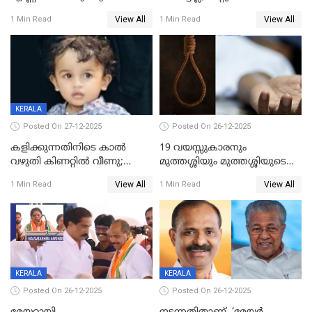
ശബരിമലയിൽ വരുമാനം
വയസ്സുകാരനെ കാണാതായി
View All
View All
1 Min Read
1 Min Read
കുതിച്ചുയരുന്നു
KERALA
Posted On 27-12-2025
Posted On 26-12-2025
കളിക്കുന്നതിനിടെ കാൽ
19 വയസ്സുകാരനും
വഴുതി കിണറ്റിൽ വീണു;
മുത്തശ്ശിയും മുത്തശ്ശിയുടെ
ഒന്നര വയസ്സുകാരന്
സഹോദരിയും വീട്ടിൽ തൂങ്ങി
View All
View All
1 Min Read
1 Min Read
ദാരുണാന്ത്യം
മരിച്ചനിലയിൽ
KERALA
KERALA
Posted On 26-12-2025
Posted On 26-12-2025