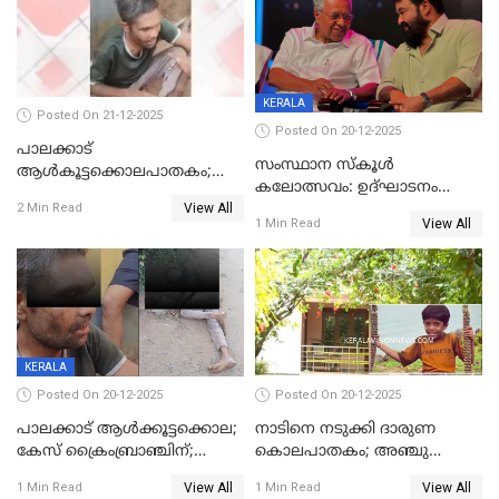
KERALA
Posted On 21-12-2025
Posted On 20-12-2025
പാലക്കാട്‌
സംസ്ഥാന സ്കൂൾ
ആൾകൂട്ടക്കൊലപാതകം;
കലോത്സവം: ഉദ്ഘാടനം
അന്വേഷണം
View All
മുഖ്യമന്ത്രി, സമാപനത്തിൽ
2 Min Read
ഊർജ്ജിതമാക്കിമാക്കി
View All
1 Min Read
മുഖ്യാതിഥിയായി
ക്രൈംബ്രാഞ്ച്
മോഹൻലാൽ
KERALA
Posted On 20-12-2025
Posted On 20-12-2025
പാലക്കാട് ആൾക്കൂട്ടക്കൊല;
നാടിനെ നടുക്കി ദാരുണ
കേസ് ക്രൈംബ്രാഞ്ചിന്;
കൊലപാതകം; അഞ്ചു
DYSPയുടെ നേതൃത്വത്തിൽ
വയസ്സുകാരനെ 'അമ്മ
View All
View All
1 Min Read
1 Min Read
അന്വേഷിക്കും
കഴുത്തുഞെരിച്ച് കൊന്നു