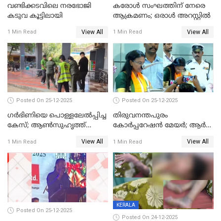
വണ്ടിക്കടവിലെ നരഭോജി
കരോള്‍ സംഘത്തിന് നേരെ
കടുവ കൂട്ടിലായി
ആക്രമണം; ഒരാള്‍ അറസ്റ്റില്‍
View All
View All
1 Min Read
1 Min Read
Posted On 25-12-2025
Posted On 25-12-2025
ഗര്‍ഭിണിയെ പൊള്ളലേല്‍പ്പിച്ച
തിരുവനന്തപുരം
കേസ്; ആണ്‍സുഹൃത്ത്
കോര്‍പ്പറേഷന്‍ മേയർ; ആര്‍
പിടിയില്‍
ശ്രീലേഖയ്ക്ക് മുൻതൂക്കം
View All
View All
1 Min Read
1 Min Read
KERALA
Posted On 25-12-2025
Posted On 24-12-2025