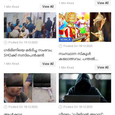
View All
ലൈംഗികമായി ഉപദ്രവിച്ചു;
1 Min Read
യുവതി
View All
1 Min Read
ക്ലീനര്‍ പിടിയിൽ
KERALA
Posted On 19-12-2025
Posted On 18-12-2025
ഗര്‍ഭിണിയെ മർദിച്ച സംഭവം;
സംസ്ഥാന സ്കൂൾ
SHOക്ക് സസ്പെൻഷൻ
കലോത്സവം: പന്തൽ
View All
കാൽനാട്ടൽ 20 ന്
1 Min Read
View All
1 Min Read
Posted On 18-12-2025
Posted On 18-12-2025
ആൾക്കൂട്ട
വീണ്ടും 'ഡിജിറ്റല്‍ അറസ്റ്റ്';