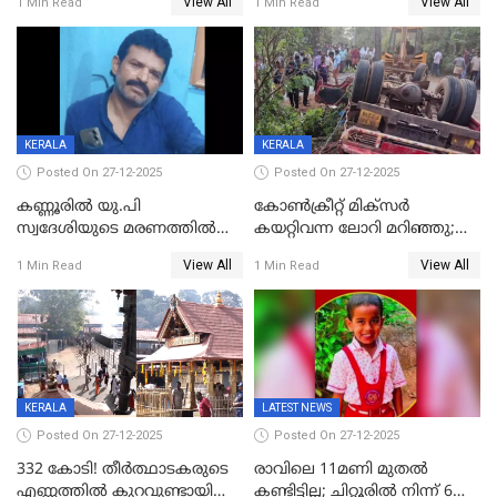
View All
View All
1 Min Read
1 Min Read
എട്ട് പേര്‍ ഉള്‍പ്പെടെ
അപകടം മലപ്പുറത്ത്
പത്തുപേരെ പുറത്താക്കി,
ചൊവ്വന്നൂരിലും നടപടി
KERALA
KERALA
Posted On 27-12-2025
Posted On 27-12-2025
കണ്ണൂരിൽ യു.പി
കോണ്‍ക്രീറ്റ് മിക്‌സര്‍
സ്വദേശിയുടെ മരണത്തിൽ
കയറ്റിവന്ന ലോറി മറിഞ്ഞു;
അഞ്ചംഗ സംഘത്തിനെതിരെ
രണ്ടുപേര്‍ക്ക് ദാരുണാന്ത്യം;
View All
View All
1 Min Read
1 Min Read
കേസ്; തർക്കമുണ്ടായത്
അപകടം കണ്ണൂരിൽ
ഫേഷ്യലിന് 300 രൂപ
ആവശ്യപ്പെട്ടതിനെച്ചൊല്ലി
KERALA
LATEST NEWS
Posted On 27-12-2025
Posted On 27-12-2025
332 കോടി! തീർത്ഥാടകരുടെ
രാവിലെ 11മണി മുതൽ
എണ്ണത്തിൽ കുറവുണ്ടായിട്ടും
കണ്ടിട്ടില്ല; ചിറ്റൂരിൽ നിന്ന് 6