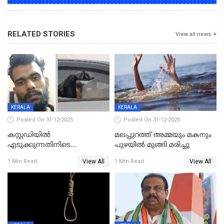
RELATED STORIES
View all news
KERALA
KERALA
Posted On 31-12-2025
Posted On 31-12-2025
കസ്റ്റഡിയിൽ
മലപ്പുറത്ത് അമ്മയും മകനും
എടുക്കുന്നതിനിടെ
പുഴയിൽ മുങ്ങി മരിച്ചു
വിലങ്ങുമായി രക്ഷപ്പെട്ട
View All
View All
1 Min Read
1 Min Read
വധശ്രമക്കേസ് പ്രതി പിടിയിൽ