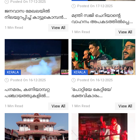
Posted On 17-12-2025
Posted On 17-12-2025
ജനവാസ മേഖലയില്‍
മന്ത്രി സജി ചെറിയാന്റെ
നിലയുറപ്പിച്ച് കാട്ടുകൊമ്പന്‍
വാഹനം അപകടത്തിൽപ്പെട്ടു;
പടയപ്പ
View All
മന്ത്രിയും സംഘവും
1 Min Read
View All
1 Min Read
രക്ഷപ്പെട്ടത് തലനാരിടയ്ക്ക്
KERALA
KERALA
Posted On 16-12-2025
Posted On 16-12-2025
പനമരം, കണിയാമ്പറ്റ
‘പോറ്റിയേ കേറ്റിയേ’
പഞ്ചായത്തുകളിൽ
ഭക്തവികാരം
ബുധനാഴ്ച വിദ്യാഭ്യാസ
വ്രണപ്പെടുത്തിയെന്നു
View All
View All
1 Min Read
1 Min Read
സ്ഥാപനങ്ങൾക്ക് അവധി
ഡിജിപിക്ക് പരാതി; ശക്തമായ
നടപടി വേണമെന്നു
സിപിഐഎമ്മും