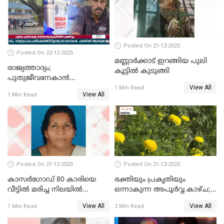
Posted On 21-12-2025
Posted On 22-12-2025
മണ്ണാർക്കാട് ഇറങ്ങിയ പുലി
രാജ്യത്താദ്യം;
കൂട്ടിൽ കുടുങ്ങി
പുതുജീവനേകാൻ
View All
ഷിബുവിന്റെ ഹൃദയം
1 Min Read
View All
1 Min Read
എറണാകുളം സർക്കാർ
ജനറൽ
ആശുപത്രിയിലെത്തിച്ചു
Posted On 21-12-2025
Posted On 21-12-2025
കാസർഗോഡ് 80 കാരിയെ
ഭക്തിയും പ്രകൃതിയും
വീട്ടിൽ മരിച്ച നിലയിൽ
ഒന്നാകുന്ന അപൂര്‍വ്വ കാഴ്ച;
കണ്ടെത്തി
ഭക്തർക്ക്
View All
View All
1 Min Read
2 Min Read
കാഴ്ചാനുഭവമൊരുക്കി
ശബരീ നന്ദനം