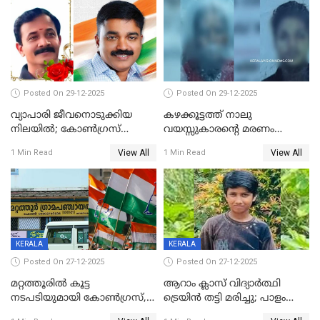
Posted On 29-12-2025
Posted On 29-12-2025
വ്യാപാരി ജീവനൊടുക്കിയ
കഴക്കൂട്ടത്ത് നാലു
നിലയില്‍; കോണ്‍ഗ്രസ്
വയസ്സുകാരന്റെ മരണം
കൗണ്‍സിലറുടെ
കൊലപാതകം: അമ്മയും
View All
View All
1 Min Read
1 Min Read
മാനസികപീഡനമെന്ന് കുറിപ്പ്
സുഹൃത്തും പൊലീസ്
കസ്റ്റഡിയിൽ
KERALA
KERALA
Posted On 27-12-2025
Posted On 27-12-2025
മറ്റത്തൂരിൽ കൂട്ട
ആറാം ക്ലാസ് വിദ്യാർത്ഥി
നടപടിയുമായി കോണ്‍ഗ്രസ്,
ട്രെയിൻ തട്ടി മരിച്ചു; പാളം
ബിജെപി പാളയത്തിലെത്തിയ
മുറിച്ചുകടക്കുന്നതിനിടെ