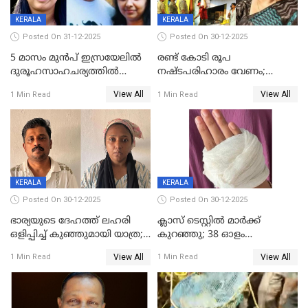
KERALA
KERALA
Posted On 31-12-2025
Posted On 30-12-2025
5 മാസം മുൻപ് ഇസ്രയേലിൽ
രണ്ട് കോടി രൂപ
ദുരൂഹസാഹചര്യത്തിൽ
നഷ്ടപരിഹാരം വേണം;
മരിച്ചനിലയിൽ കണ്ടെത്തിയ
ജിസിഡിഎക്ക് വക്കീൽ
View All
View All
1 Min Read
1 Min Read
മലയാളി യുവാവിന്റെ ഭാര്യയും
നോട്ടീസയച്ച് ഉമാ തോമസ്
മരിച്ചു
KERALA
KERALA
Posted On 30-12-2025
Posted On 30-12-2025
ഭാര്യയുടെ ദേഹത്ത് ലഹരി
ക്ലാസ് ടെസ്റ്റിൽ മാർക്ക്
ഒളിപ്പിച്ച് കുഞ്ഞുമായി യാത്ര;
കുറഞ്ഞു; 38 ഓളം
ഓട്ടോ വളഞ്ഞ് ദമ്പതികളെ
വിദ്യാർഥികളെ ട്യൂഷൻ
View All
View All
1 Min Read
1 Min Read
പിടികൂടി പൊലീസ്
സെന്ററിലെ അധ്യാപകന്‍
മർദിച്ചതായി പരാതി