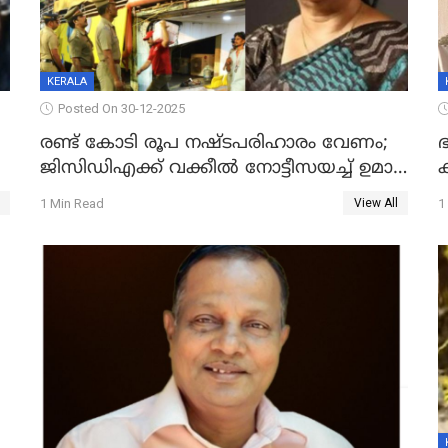
KERALA
Posted On 30-12-2025
രണ്ട് കോടി രൂപ നഷ്ടപരിഹാരം വേണം;
ഭ
ജിസിഡിഎക്ക് വക്കീൽ നോട്ടീസയച്ച് ഉമാ
തോമസ്
1 Min Read
1
View All