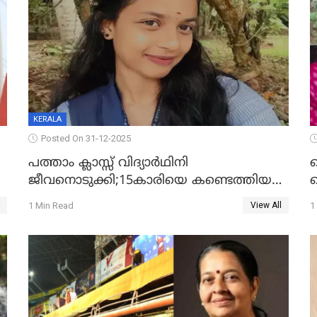
KERALA
Posted On 31-12-2025
പത്താം ക്ലാസ്സ് വിദ്യാര്‍ഥിനി
ജീവനൊടുക്കി;15കാരിയെ കണ്ടെത്തിയത്
ക
കിടപ്പുമുറിയില്‍ തൂങ്ങി മരിച്ച നിലയിൽ
ല
1 Min Read
1
View All
ദ