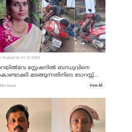
Posted On 31-12-2025
റെയിൽവേ സ്റ്റേഷനിൽ ബന്ധുവിനെ
ൊണ്ടാക്കി മടങ്ങുന്നതിനിടെ ടോറസ്സ്
ോറി സ്കൂട്ടറിൽ ഇടിച്ചു : യുവതിക്ക്
 Min Read
View All
ാരുണാന്ത്യം