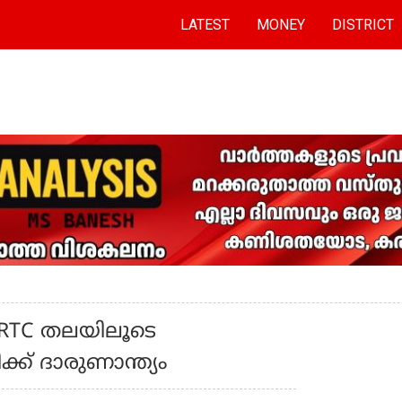
LATEST
MONEY
DISTRICT
; KSRTC തലയിലൂടെ
്ക് ദാരുണാന്ത്യം