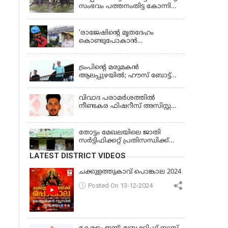
സംഭവം പത്തനംതിട്ട കോന്നി
ആന പരിപാലനകേന്ദ്രത്തിൽ
KERALA
‘രാജേഷിന്‍റെ മൃതദേഹം
കൊണ്ടുപോകാന്‍
തഹസില്‍ദാര്‍ പണം
LATEST NEWS
ആവശ്യപ്പെട്ടു’;
ഗുരുതരആരോപണം
ട്രംപിന്റെ മരുമകന്‍
ആലപ്പുഴയില്‍; ഹൗസ് ബോട്ട്
യാത്ര തുടങ്ങി; വള്ളംകളി
കാണും
വിവാദ പരാമര്‍ശത്തില്‍
നീണ്ടകര ഫിഷറീസ് അസിസ്റ്റന്റ്
ഡയറക്ടര്‍ക്കെതിരെ നടപടി
തോട്ടം മേഖലയിലെ ജാതി
സര്‍ട്ടിഫിക്കറ്റ് പ്രതിസന്ധിക്ക്
പരിഹാരം
LATEST DISTRICT VIDEOS
ചക്കുളത്തുകാവ് പൊങ്കാല 2024
Posted On 13-12-2024