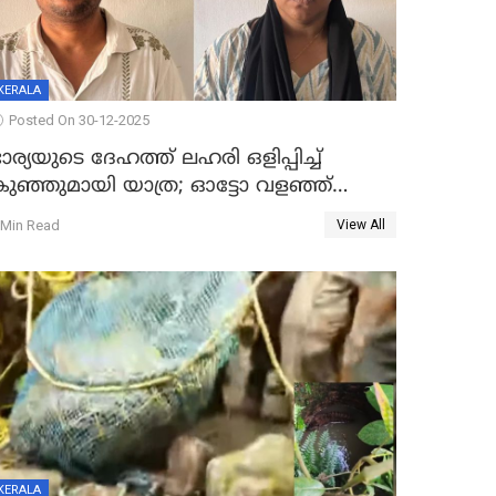
KERALA
Posted On 30-12-2025
ാര്യയുടെ ദേഹത്ത് ലഹരി ഒളിപ്പിച്ച്
കുഞ്ഞുമായി യാത്ര; ഓട്ടോ വളഞ്ഞ്
ദമ്പതികളെ പിടികൂടി പൊലീസ്
 Min Read
View All
KERALA