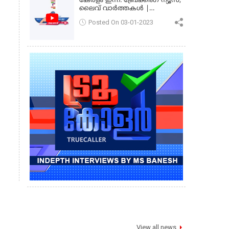
കേരളം ഇന്ന്: ബ്രേക്കിംഗ് ന്യൂസ്,
ലൈവ് വാർത്തകൾ |
കേരളവിഷൻ ന്യൂസ്
Posted On 03-01-2023
View all news