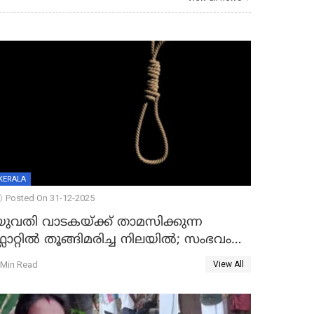
KERALA
Posted On 31-12-2025
യുവതി വാടകയ്ക്ക് താമസിക്കുന്ന
്ലാറ്റില്‍ തൂങ്ങിമരിച്ച നിലയില്‍; സംഭവം
കൈതപ്പൊയിലില്‍
 Min Read
View All