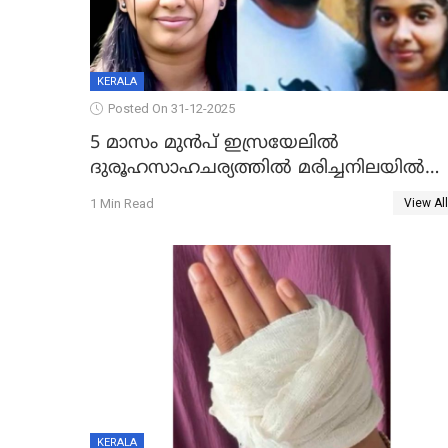
KERALA
Posted On 31-12-2025
5 മാസം മുൻപ് ഇസ്രയേലിൽ
ദുരൂഹസാഹചര്യത്തിൽ മരിച്ചനിലയിൽ
കണ്ടെത്തിയ മലയാളി യുവാവിന്റെ
1 Min Read
View All
ഭാര്യയും മരിച്ചു
KERALA