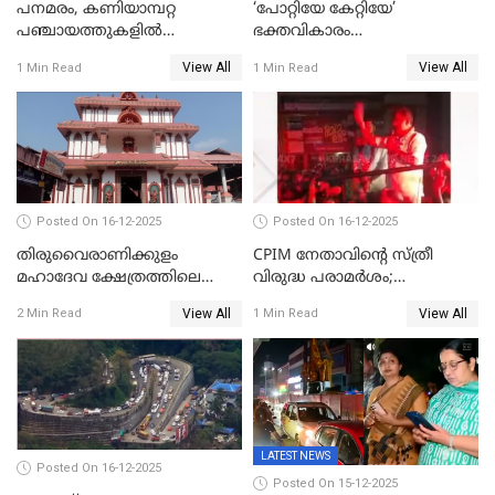
പനമരം, കണിയാമ്പറ്റ
‘പോറ്റിയേ കേറ്റിയേ’
പഞ്ചായത്തുകളിൽ
ഭക്തവികാരം
ബുധനാഴ്ച വിദ്യാഭ്യാസ
വ്രണപ്പെടുത്തിയെന്നു
View All
View All
1 Min Read
1 Min Read
സ്ഥാപനങ്ങൾക്ക് അവധി
ഡിജിപിക്ക് പരാതി; ശക്തമായ
നടപടി വേണമെന്നു
സിപിഐഎമ്മും
Posted On 16-12-2025
Posted On 16-12-2025
തിരുവൈരാണിക്കുളം
CPIM നേതാവിൻ്റെ സ്ത്രീ
മഹാദേവ ക്ഷേത്രത്തിലെ
വിരുദ്ധ പരാമർശം;
നടതുറപ്പ് മഹോത്സവത്തിന്
കേസെടുത്ത് പൊലീസ്
View All
View All
2 Min Read
1 Min Read
ജനുവരി 2 ന് തുടക്കമാകും
LATEST NEWS
Posted On 16-12-2025
Posted On 15-12-2025