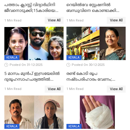
പത്താം ക്ലാസ്സ് വിദ്യാര്‍ഥിനി
റെയിൽവേ സ്റ്റേഷനിൽ
ജീവനൊടുക്കി;15കാരിയെ
ബന്ധുവിനെ കൊണ്ടാക്കി
കണ്ടെത്തിയത്
മടങ്ങുന്നതിനിടെ ടോറസ്സ്
View All
View All
1 Min Read
1 Min Read
കിടപ്പുമുറിയില്‍ തൂങ്ങി മരിച്ച
ലോറി സ്കൂട്ടറിൽ ഇടിച്ചു :
നിലയിൽ
യുവതിക്ക് ദാരുണാന്ത്യം
KERALA
KERALA
Posted On 31-12-2025
Posted On 30-12-2025
5 മാസം മുൻപ് ഇസ്രയേലിൽ
രണ്ട് കോടി രൂപ
ദുരൂഹസാഹചര്യത്തിൽ
നഷ്ടപരിഹാരം വേണം;
മരിച്ചനിലയിൽ കണ്ടെത്തിയ
ജിസിഡിഎക്ക് വക്കീൽ
View All
View All
1 Min Read
1 Min Read
മലയാളി യുവാവിന്റെ ഭാര്യയും
നോട്ടീസയച്ച് ഉമാ തോമസ്
മരിച്ചു
KERALA
KERALA