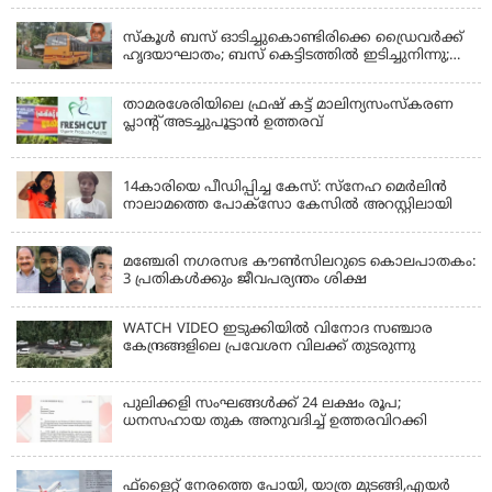
KERALA
സ്കൂൾ ബസ് ഓടിച്ചുകൊണ്ടിരിക്കെ ഡ്രൈവർക്ക്
ഹൃദയാഘാതം; ബസ് കെട്ടിടത്തിൽ ഇടിച്ചുനിന്നു;
ഡ്രൈവർ മരിച്ചു, രണ്ട് കുട്ടികൾക്ക് പരിക്ക്
താമരശേരിയിലെ ഫ്രഷ് കട്ട് മാലിന്യസംസ്കരണ
പ്ലാന്റ് അടച്ചുപൂട്ടാൻ ഉത്തരവ്
KERALA
14കാരിയെ പീഡിപ്പിച്ച കേസ്: സ്നേഹ മെർലിൻ
നാലാമത്തെ പോക്‌സോ കേസിൽ അറസ്റ്റിലായി
LATEST NEWS
മഞ്ചേരി നഗരസഭ കൗൺസിലറുടെ കൊലപാതകം:
3 പ്രതികൾക്കും ജീവപര്യന്തം ശിക്ഷ
WATCH VIDEO ഇടുക്കിയിൽ വിനോദ സഞ്ചാര
കേന്ദ്രങ്ങളിലെ പ്രവേശന വിലക്ക് തുടരുന്നു
പുലിക്കളി സംഘങ്ങള്‍ക്ക് 24 ലക്ഷം രൂപ;
ധനസഹായ തുക അനുവദിച്ച് ഉത്തരവിറക്കി
KERALA
ഫ്ളൈറ്റ് നേരത്തെ പോയി, യാത്ര മുടങ്ങി,എയർ