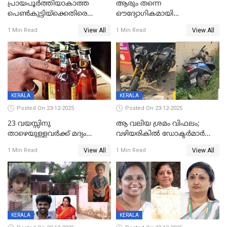
പ്രായപൂർത്തിയാകാത്ത
ആരും തന്നെ
പെൺകുട്ടിയ്ക്കെതിരെ
ഔദ്യോഗികമായി
ലൈംഗികാതിക്രമം; 36കാരന്
അറിയിച്ചിട്ടില്ല, മേയറെ
View All
View All
1 Min Read
1 Min Read
59 വർഷം തടവും 90,൦൦൦ രൂപ
കണ്ടെത്താൻ ഇന്ന് കോർ
പിഴയും ശിക്ഷ
കമ്മിറ്റി കൂടിയില്ല';
അതൃപ്തിയുമായി ദീപ്തി മേരി
വർഗീസ്
KERALA
KERALA
Posted On 23-12-2025
Posted On 23-12-2025
23 വയസ്സിനു
ആ വലിയ ശ്രമം വിഫലം;
താഴെയുള്ളവർക്ക് മദ്യം
വഴിയരികില്‍ ‌ഡോക്ടര്‍മാര്‍
നൽകിയതിനെതിരെ കർശന
ശസ്ത്രക്രിയ നടത്തിയ ലിനു
View All
View All
1 Min Read
1 Min Read
നടപടി;സ്ഥാപനങ്ങൾക്കെതിരെ
മരണത്തിന് കീഴടങ്ങി
രണ്ട് കേസുകൾ
KERALA
KERALA