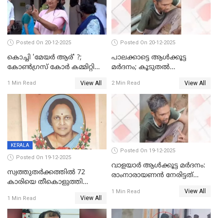
Posted On 20-12-2025
Posted On 20-12-2025
കൊച്ചി 'മേയർ ആര്' ?;
പാലക്കാട്ടെ ആള്‍ക്കൂട്ട
കോണ്‍ഗ്രസ് കോര്‍ കമ്മിറ്റി
മര്‍ദനം; കൂടുതല്‍
യോഗം ചൊവ്വാഴ്ച
അറസ്റ്റുണ്ടാവും, മര്‍ദിച്ചത് 15
View All
View All
1 Min Read
2 Min Read
അംഗ സംഘമെന്ന് വിവരം
KERALA
Posted On 19-12-2025
Posted On 19-12-2025
വാളയാർ ആൾക്കൂട്ട മർദനം:
സ്വത്തുതര്‍ക്കത്തില്‍ 72
രാംനാരായണൻ നേരിട്ടത്
കാരിയെ തീകൊളുത്തി
കൊടും ക്രൂരത; ശരീരത്തിൽ
View All
കൊന്നു;
1 Min Read
നാൽപ്പതിലേറെ
View All
1 Min Read
ക്രൂരകൊലപാതകത്തില്‍
മുറിവുകളെന്ന് പോസ്റ്റ്‌മോർട്ടം
സഹോദരിപുത്രന് ജീവപര്യന്തം
റിപ്പോർട്ട്