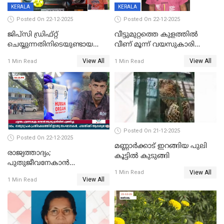
KERALA
KERALA
Posted On 22-12-2025
Posted On 22-12-2025
ജിപ്സി ഡ്രിഫ്റ്റ്
വീട്ടുമുറ്റത്തെ കുളത്തിൽ
ചെയ്യുന്നതിനിടെയുണ്ടായ
വീണ് മൂന്ന് വയസുകാരി
അപകടം; 14 വയസുകാരന്
മരിച്ചു
View All
View All
1 Min Read
1 Min Read
ദാരുണാന്ത്യം; ജീപ്സി
ഓടിച്ചയാൾ അറസ്റ്റിൽ.
Posted On 21-12-2025
Posted On 22-12-2025
മണ്ണാർക്കാട് ഇറങ്ങിയ പുലി
രാജ്യത്താദ്യം;
കൂട്ടിൽ കുടുങ്ങി
പുതുജീവനേകാൻ
View All
ഷിബുവിന്റെ ഹൃദയം
1 Min Read
View All
1 Min Read
എറണാകുളം സർക്കാർ
ജനറൽ
ആശുപത്രിയിലെത്തിച്ചു