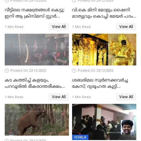
Posted On 23-12-2025
Posted On 23-12-2025
വീട്ടിലെ നക്ഷത്രങ്ങൾ കെട്ടു;
വി.കെ മിനി മോളും ഷൈനി
ഇനി ആ ക്രിസ്മസ് സ്റ്റാർ
മാത്യുവും കൊച്ചി മേയർ പദം
മാത്രം; പൈതങ്ങൾക്ക്
പങ്കിടും; ദീപ്തി മേരി വർഗീസ്
View All
View All
1 Min Read
1 Min Read
വേണ്ടിയുള്ള
മേയറാകില്ല
പിടിവലിക്കിടയിൽ
അപ്പൂപ്പനെതിരെ പോക്സോ
കേസ് ഒടുവിൽ 4 ജീവനുകൾ
പൊലിഞ്ഞു
Posted On 23-12-2025
Posted On 23-12-2025
കട കത്തിച്ച് കളയും,
ശബരിമല സ്വര്‍ണക്കവര്‍ച്ച
പറവൂരില്‍ ഭീകരാന്തരീക്ഷം
കേസ്; ദുരൂഹത കൂട്ടി
സൃഷ്ടിച്ച് കുട്ടി ലഹരിസംഘം
വിദേശവ്യവസായിയുടെ മൊഴി
View All
View All
1 Min Read
1 Min Read
KERALA
Posted On 23-12-2025