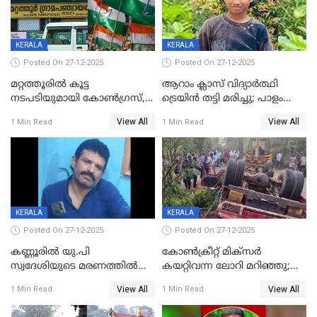
KERALA
KERALA
Posted On 27-12-2025
Posted On 27-12-2025
മറ്റത്തൂരിൽ കൂട്ട
ആറാം ക്ലാസ് വിദ്യാർത്ഥി
നടപടിയുമായി കോണ്‍ഗ്രസ്,
ട്രെയിൻ തട്ടി മരിച്ചു; പാളം
ബിജെപി പാളയത്തിലെത്തിയ
മുറിച്ചുകടക്കുന്നതിനിടെ
View All
View All
1 Min Read
1 Min Read
എട്ട് പേര്‍ ഉള്‍പ്പെടെ
അപകടം മലപ്പുറത്ത്
പത്തുപേരെ പുറത്താക്കി,
ചൊവ്വന്നൂരിലും നടപടി
KERALA
KERALA
Posted On 27-12-2025
Posted On 27-12-2025
കണ്ണൂരിൽ യു.പി
കോണ്‍ക്രീറ്റ് മിക്‌സര്‍
സ്വദേശിയുടെ മരണത്തിൽ
കയറ്റിവന്ന ലോറി മറിഞ്ഞു;
അഞ്ചംഗ സംഘത്തിനെതിരെ
രണ്ടുപേര്‍ക്ക് ദാരുണാന്ത്യം;
View All
View All
1 Min Read
1 Min Read
കേസ്; തർക്കമുണ്ടായത്
അപകടം കണ്ണൂരിൽ
ഫേഷ്യലിന് 300 രൂപ