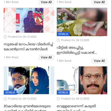
View All
View All
1 Min Read
1 Min Read
KERALA
Posted On 25-12-2025
Posted On 24-12-2025
സുരേഷ് ഗോപിയെ വിമര്‍ശിച്ച്
വീട്ടിൽ അടച്ചിട്ടു,
കോണ്‍ഗ്രസ് കൗണ്‍സിലര്‍
ഇസ്തിരിപ്പെട്ടി കൊണ്ട്
View All
പൊള്ളിച്ചു; 8 മാസം
1 Min Read
View All
1 Min Read
ഗർഭിണിയായ യുവതിക്ക് ക്രൂര
മർദനം
KERALA
KERALA
Posted On 24-12-2025
Posted On 24-12-2025
80കാരിയെ ഊൺമേശയുടെ
വെള്ളമാണെന്ന് കരുതി