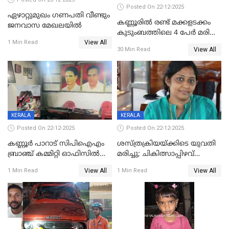
Posted On 22-12-2025
ഏഴാറ്റുമുഖം ഗണപതി വീണ്ടും
കണ്ണൂരിൽ രണ്ട് മക്കളടക്കം
ജനവാസ മേഖലയിൽ
കുടുംബത്തിലെ 4 പേർ മരിച്ച
View All
നിലയിൽ
1 Min Read
View All
30 Min Read
KERALA
KERALA
Posted On 22-12-2025
Posted On 22-12-2025
കണ്ണൂർ പാറാട് സിപിഐഎം
ശസ്ത്രക്രിയയ്‌ക്കിടെ യുവതി
ബ്രാഞ്ച് കമ്മിറ്റി ഓഫിസിൽ
മരിച്ചു; ചികിത്സാപ്പിഴവ്
തീയിട്ടു; നേതാക്കളുടെ
ആരോപിച്ച് ബന്ധുക്കൾ;
View All
View All
1 Min Read
1 Min Read
ചിത്രങ്ങളടക്കം കത്തിയ
സംഭവം മാവേലിക്കരയിൽ
നിലയിൽ