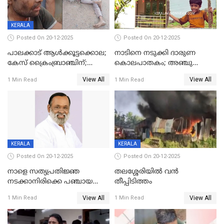
KERALA
Posted On 20-12-2025
Posted On 20-12-2025
പാലക്കാട് ആൾക്കൂട്ടക്കൊല;
നാടിനെ നടുക്കി ദാരുണ
കേസ് ക്രൈംബ്രാഞ്ചിന്;
കൊലപാതകം; അഞ്ചു
DYSPയുടെ നേതൃത്വത്തിൽ
വയസ്സുകാരനെ 'അമ്മ
View All
View All
1 Min Read
1 Min Read
അന്വേഷിക്കും
കഴുത്തുഞെരിച്ച് കൊന്നു
KERALA
KERALA
Posted On 20-12-2025
Posted On 20-12-2025
നാളെ സത്യപ്രതിജ്ഞ
തലശ്ശേരിയിൽ വൻ
നടക്കാനിരിക്കെ പഞ്ചായത്ത്
തീപ്പിടിത്തം
മെമ്പർ മരിച്ചു
View All
View All
1 Min Read
1 Min Read