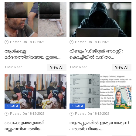
Posted On 18-12-2025
Posted On 18-12-2025
ആൾക്കൂട്ട
വീണ്ടും 'ഡിജിറ്റല്‍ അറസ്റ്റ്';
മർദനത്തിനിരയായ ഇതര
കൊച്ചിയില്‍ വനിതാ
സംസ്ഥാന തൊഴിലാളി മരിച്ചു;
ഡോക്ടര്‍ക്ക് നഷ്ടമായത് 6.38
View All
View All
1 Min Read
1 Min Read
നടുക്കുന്ന സംഭവം
കോടി രൂപ
വാളയാറിൽ
KERALA
KERALA
Posted On 18-12-2025
Posted On 18-12-2025
കൈക്കുഞ്ഞുമായി
ആലപ്പുഴയിൽ ഇരട്ടവോട്ടെന്ന്
സ്റ്റേഷനിലെത്തിയ
പരാതി; വിജയം
യുവതിയ്ക്ക് മർദ്ദനം; സിഐ
റദ്ദാക്കണമെന്ന് വലിയമരം