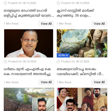
Posted On 30-12-2025
Posted On 30-12-2025
ഭാര്യയുടെ ദേഹത്ത് ലഹരി
ക്ലാസ് ടെസ്റ്റിൽ മാർക്ക്
ഒളിപ്പിച്ച് കുഞ്ഞുമായി യാത്ര;
കുറഞ്ഞു; 38 ഓളം
ഓട്ടോ വളഞ്ഞ് ദമ്പതികളെ
വിദ്യാർഥികളെ ട്യൂഷൻ
View All
View All
1 Min Read
1 Min Read
പിടികൂടി പൊലീസ്
സെന്ററിലെ അധ്യാപകന്‍
മർദിച്ചതായി പരാതി
KERALA
Posted On 30-12-2025
Posted On 30-12-2025
ധർമടം മുൻ എംഎല്‍എ കെ
മയക്കുവെടിവച്ച ശേഷം
കെ നാരായണന്‍ അന്തരിച്ചു
വലയിലാക്കി; കിണറ്റിൽ വീണ
കടുവയെ പുറത്തെത്തിച്ചു
View All
View All
1 Min Read
1 Min Read