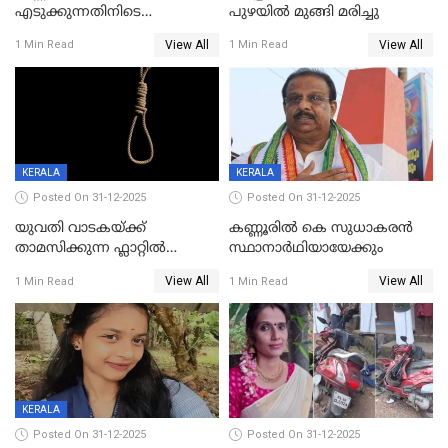
എടുക്കുന്നതിനിടെ
പുഴയിൽ മുങ്ങി മരിച്ചു
വിലങ്ങുമായി രക്ഷപ്പെട്ട
View All
View All
1 Min Read
1 Min Read
വധശ്രമക്കേസ് പ്രതി പിടിയിൽ
KERALA
KERALA
Posted On 31-12-2025
Posted On 31-12-2025
യുവതി വാടകയ്ക്ക്
കണ്ണൂരിൽ കെ സുധാകരൻ
താമസിക്കുന്ന ഫ്ലാറ്റില്‍
സ്ഥാനാർഥിയായേക്കും
തൂങ്ങിമരിച്ച നിലയില്‍;
View All
View All
1 Min Read
1 Min Read
സംഭവം കൈതപ്പൊയിലില്‍
KERALA
Posted On 31-12-2025
Posted On 31-12-2025