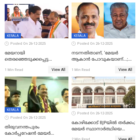
KERALA
KERALA
Posted On 26-12-2025
Posted On 26-12-2025
മേയറായി
നടന്നതിതാണ്, ‘മേയർ
തെരഞ്ഞെടുക്കപ്പെട്ട
ആകാൻ പോവുകയാണ്...;
ശേഷമുള്ള പി ഇന്ദിരയുടെ
ആവട്ടെ, അഭിനന്ദനങ്ങൾ’;
View All
View All
1 Min Read
1 Min Read
ആദ്യ വോട്ട് അസാധു; കണ്ണൂർ
മുഖ്യമന്ത്രിയുടെ ഓഫീസ്
ഡെപ്യൂട്ടി മേയർ സ്ഥാനത്ത്
തന്നെ വിശദീകരിയ്ക്കുന്നു;
താഹിറിന് വിജയം
സത്യമിതാണ്
KERALA
Posted On 26-12-2025
Posted On 26-12-2025
കോഴിക്കോട് BJPയിൽ തർക്കം;
തിരുവനന്തപുരം
മേയർ സ്ഥാനാർത്ഥിയെ
കോര്‍പ്പറേഷന്‍ മേയര്‍
പരസ്യമായി പ്രഖ്യാപിച്ചില്ല
View All
തെരഞ്ഞെടുപ്പ്; സിപിഐഎം
2 Min Read