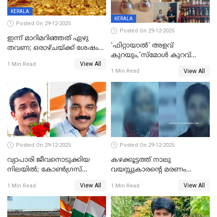
KERALA
KERALA
Posted On 29-12-2025
Posted On 29-12-2025
ഇന്ന് മാറിമറിഞ്ഞത് ഏഴു
'ഫിറ്റായാൽ' അളവ്
തവണ; ഒരാഴ്ചയ്ക്ക് ശേഷം
കുറയും,'സ്‌മോൾ കുറവ്
സ്വർണവിലയിൽ ഇടിവ്
View All
പിടികൂടി; ബാറിന് 25,000 രൂപ
1 Min Read
View All
1 Min Read
പിഴ
Posted On 29-12-2025
Posted On 29-12-2025
വ്യാപാരി ജീവനൊടുക്കിയ
കഴക്കൂട്ടത്ത് നാലു
നിലയില്‍; കോണ്‍ഗ്രസ്
വയസ്സുകാരന്റെ മരണം
കൗണ്‍സിലറുടെ
കൊലപാതകം: അമ്മയും
View All
View All
1 Min Read
1 Min Read
മാനസികപീഡനമെന്ന് കുറിപ്പ്
സുഹൃത്തും പൊലീസ്
കസ്റ്റഡിയിൽ