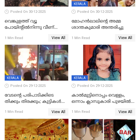
KERALA
Posted On 30-12-2025
Posted On 30-12-2025
വെങ്കുളത്ത് വ്യൂ
മോഹന്‍ലാലിന്‍റെ അമ്മ
പോയിന്റിൽനിന്നു വീണ്
ശാന്തകുമാരി അന്തരിച്ചു
യുവാവ് മരിച്ചു
View All
View All
1 Min Read
1 Min Read
KERALA
KERALA
Posted On 29-12-2025
Posted On 29-12-2025
വേടന്റെ പരിപാടിക്കിടെ
കാൽമുട്ടിനൊപ്പം വെള്ളം,
തിക്കും തിരക്കും; കുട്ടികള്‍
ഒന്നാം ക്ലാസുകാരി പുഴയിൽ
ഉള്‍പ്പെടെ നിരവധി പേര്‍ക്ക്
മുങ്ങി മരിച്ചു; ദാരുണ സംഭവം
View All
View All
1 Min Read
1 Min Read
പരിക്ക്; പാളം മറികടന്ന
കുട്ടികൾക്കൊപ്പം
യുവാവ് ട്രെയിന്‍ തട്ടി മരിച്ചു
കളിക്കുന്നതിനിടെ