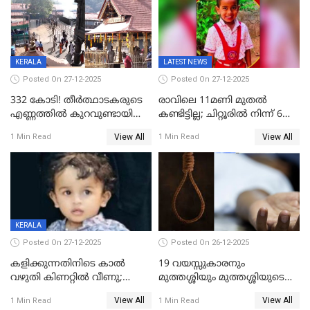
ആവശ്യപ്പെട്ടതിനെച്ചൊല്ലി
KERALA
LATEST NEWS
Posted On 27-12-2025
Posted On 27-12-2025
332 കോടി! തീർത്ഥാടകരുടെ
രാവിലെ 11മണി മുതൽ
എണ്ണത്തിൽ കുറവുണ്ടായിട്ടും
കണ്ടിട്ടില്ല; ചിറ്റൂരിൽ നിന്ന് 6
ശബരിമലയിൽ വരുമാനം
വയസ്സുകാരനെ കാണാതായി
View All
View All
1 Min Read
1 Min Read
കുതിച്ചുയരുന്നു
KERALA
Posted On 27-12-2025
Posted On 26-12-2025
കളിക്കുന്നതിനിടെ കാൽ
19 വയസ്സുകാരനും
വഴുതി കിണറ്റിൽ വീണു;
മുത്തശ്ശിയും മുത്തശ്ശിയുടെ
ഒന്നര വയസ്സുകാരന്
സഹോദരിയും വീട്ടിൽ തൂങ്ങി
View All
View All
1 Min Read
1 Min Read
ദാരുണാന്ത്യം
മരിച്ചനിലയിൽ