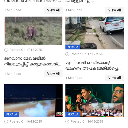
നഗരസഭാ കൗൺസിലർക്ക് 36
പൊള്ളലേറ്റു;
വർഷം തടവുശിക്ഷ
ചികിത്സയിലായിരുന്ന രണ്ടാം
View All
View All
1 Min Read
1 Min Read
ക്ലാസ് വിദ്യാർത്ഥിനി മരിച്ചു
KERALA
Posted On 17-12-2025
Posted On 17-12-2025
ജനവാസ മേഖലയില്‍
മന്ത്രി സജി ചെറിയാന്റെ
നിലയുറപ്പിച്ച് കാട്ടുകൊമ്പന്‍
വാഹനം അപകടത്തിൽപ്പെട്ടു;
പടയപ്പ
View All
മന്ത്രിയും സംഘവും
1 Min Read
View All
1 Min Read
രക്ഷപ്പെട്ടത് തലനാരിടയ്ക്ക്
KERALA
KERALA
Posted On 16-12-2025
Posted On 16-12-2025