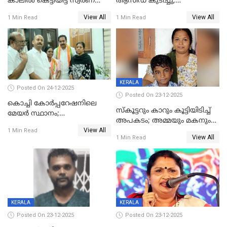
കാലിൽ കെട്ടിയിട്ട് സ്വർണവും
ആസിഡ് കുടിച്ചു;
പണവും കവർന്നു;
ചികിത്സയിലിരുന്ന ആള്‍
View All
View All
1 Min Read
1 Min Read
കൊച്ചുമകനും സുഹൃത്തും
മരിച്ചു
അറസ്റ്റിൽ
KERALA
Posted On 24-12-2025
Posted On 23-12-2025
കൊച്ചി കോര്‍പ്പറേഷനിലെ
സ്കൂട്ടറും കാറും കൂട്ടിയിടിച്ച്
മേയര്‍ സ്ഥാനം;
അപകടം; അമ്മയും മകനും
കോണ്‍ഗ്രസില്‍ അതൃപതി
View All
മരിച്ചു, മറ്റൊരു മകൻ
1 Min Read
രൂക്ഷം
View All
1 Min Read
ഗുരുതരാവസ്ഥയിൽ
KERALA
KERALA
Posted On 23-12-2025
Posted On 23-12-2025