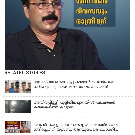
RELATED STORIES
യുവതിയെ കൊലപ്പെടുത്താൻ പെൺവേഷം
ധരിച്ചെത്തി; അഞ്ചംഗ സംഘം പിടിയിൽ
അതിരപ്പിള്ളി പുളിയിലപ്പാറയിൽ പലചരക്ക്
കടതകർത്ത് കാട്ടാന
KERALA
പെണ്‍സുഹൃത്തിനെ കൊല്ലാന്‍ പെണ്‍വേഷം
ധരിച്ചെത്തി യുവാവ്; അഞ്ചുപേരെ പൊക്കി
പൊലീസ്