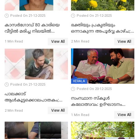
Posted On 21-12-2025
Posted On 21-12-2025
കാസർഗോഡ് 80 കാരിയെ
ഭക്തിയും പ്രകൃതിയും
വീട്ടിൽ മരിച്ച നിലയിൽ
ഒന്നാകുന്ന അപൂര്‍വ്വ കാഴ്ച;
കണ്ടെത്തി
ഭക്തർക്ക്
View All
View All
1 Min Read
2 Min Read
കാഴ്ചാനുഭവമൊരുക്കി
ശബരീ നന്ദനം
KERALA
Posted On 21-12-2025
Posted On 20-12-2025
പാലക്കാട്‌
സംസ്ഥാന സ്കൂൾ
ആൾകൂട്ടക്കൊലപാതകം;
കലോത്സവം: ഉദ്ഘാടനം
അന്വേഷണം
View All
മുഖ്യമന്ത്രി, സമാപനത്തിൽ
2 Min Read
ഊർജ്ജിതമാക്കിമാക്കി
View All
1 Min Read
മുഖ്യാതിഥിയായി
ക്രൈംബ്രാഞ്ച്
മോഹൻലാൽ