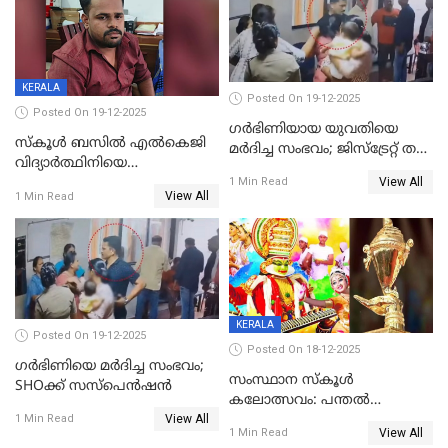
KERALA
Posted On 19-12-2025
Posted On 19-12-2025
ഗര്‍ഭിണിയായ യുവതിയെ
സ്കൂൾ ബസിൽ എൽകെജി
മര്‍ദിച്ച സംഭവം; ജിസ്‌ട്രേറ്റ് തല
വിദ്യാര്‍ത്ഥിനിയെ
അന്വേഷണം വേണമെന്ന്
View All
ലൈംഗികമായി ഉപദ്രവിച്ചു;
1 Min Read
യുവതി
View All
1 Min Read
ക്ലീനര്‍ പിടിയിൽ
KERALA
Posted On 19-12-2025
Posted On 18-12-2025
ഗര്‍ഭിണിയെ മർദിച്ച സംഭവം;
സംസ്ഥാന സ്കൂൾ
SHOക്ക് സസ്പെൻഷൻ
കലോത്സവം: പന്തൽ
View All
കാൽനാട്ടൽ 20 ന്
1 Min Read
View All
1 Min Read