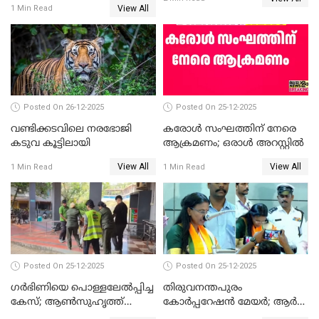
View All
1 Min Read
ഹൈക്കോടതിയിലേക്ക്;
സത്യപ്രതിജ്ഞ ചടങ്ങില്‍
ചട്ടലംഘനമെന്ന് പാർട്ടി
Posted On 26-12-2025
Posted On 25-12-2025
വണ്ടിക്കടവിലെ നരഭോജി
കരോള്‍ സംഘത്തിന് നേരെ
കടുവ കൂട്ടിലായി
ആക്രമണം; ഒരാള്‍ അറസ്റ്റില്‍
View All
View All
1 Min Read
1 Min Read
Posted On 25-12-2025
Posted On 25-12-2025
ഗര്‍ഭിണിയെ പൊള്ളലേല്‍പ്പിച്ച
തിരുവനന്തപുരം
കേസ്; ആണ്‍സുഹൃത്ത്
കോര്‍പ്പറേഷന്‍ മേയർ; ആര്‍
പിടിയില്‍
ശ്രീലേഖയ്ക്ക് മുൻതൂക്കം