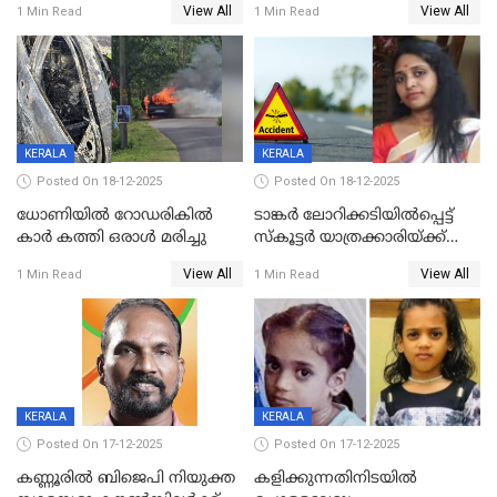
View All
View All
1 Min Read
1 Min Read
കരണത്തടിച്ചു; CC ടിവി
വാർഡിലെ എൽഡിഎഫ്
ദൃശ്യങ്ങൾ പുറത്ത്
സ്ഥാനാർത്ഥി
KERALA
KERALA
Posted On 18-12-2025
Posted On 18-12-2025
ധോണിയിൽ റോഡരികിൽ
ടാങ്കർ ലോറിക്കടിയിൽപ്പെട്ട്
കാർ കത്തി ഒരാൾ മരിച്ചു
സ്കൂട്ടർ യാത്രക്കാരിയ്ക്ക്
ദാരുണാന്ത്യം; അപകടം
View All
View All
1 Min Read
1 Min Read
കണ്ടോത്ത് ദേശീയ പാതയിൽ
KERALA
KERALA
Posted On 17-12-2025
Posted On 17-12-2025
കണ്ണൂരിൽ ബിജെപി നിയുക്ത
കളിക്കുന്നതിനിടയിൽ