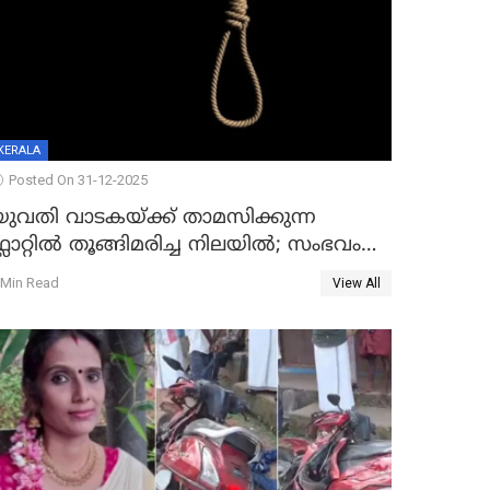
KERALA
Posted On 31-12-2025
യുവതി വാടകയ്ക്ക് താമസിക്കുന്ന
്ലാറ്റില്‍ തൂങ്ങിമരിച്ച നിലയില്‍; സംഭവം
കൈതപ്പൊയിലില്‍
 Min Read
View All