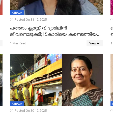
KERALA
Posted On 31-12-2025
പത്താം ക്ലാസ്സ് വിദ്യാര്‍ഥിനി
ജീവനൊടുക്കി;15കാരിയെ കണ്ടെത്തിയത്
ക
കിടപ്പുമുറിയില്‍ തൂങ്ങി മരിച്ച നിലയിൽ
ല
1 Min Read
1
View All
ദ
KERALA
Posted On 30-12-2025