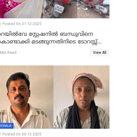
Posted On 31-12-2025
റെയിൽവേ സ്റ്റേഷനിൽ ബന്ധുവിനെ
ൊണ്ടാക്കി മടങ്ങുന്നതിനിടെ ടോറസ്സ്
ോറി സ്കൂട്ടറിൽ ഇടിച്ചു : യുവതിക്ക്
 Min Read
View All
ാരുണാന്ത്യം
KERALA
Posted On 30-12-2025