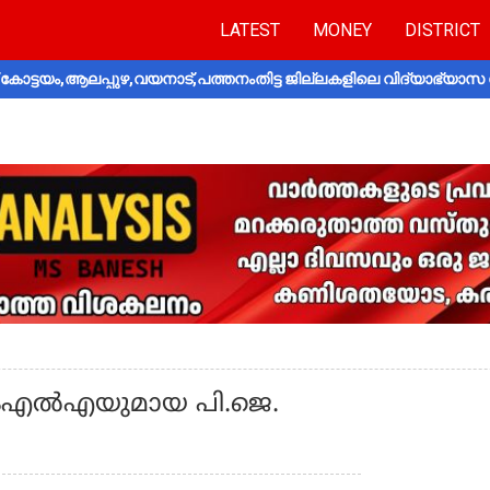
LATEST
MONEY
DISTRICT
ോട്ടയം,ആലപ്പുഴ,വയനാട്,പത്തനംതിട്ട ജില്ലകളിലെ വിദ്യാഭ്യാസ 
ംഎൽഎയുമായ പി.ജെ.