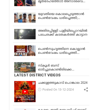
മൃതദേഹത്തോട് അനാദരവെന്ന്
ജാമ്യാപേക്ഷ തള്ളി
പരാതി; ആംബുലന്‍സ്
ക്രമീകരണത്തില്‍ ഗുരുതര
വീഴ്ച; മൃതദേഹം ചാവക്കാട്
യുവതിയെ കൊലപ്പെടുത്താൻ
വരെ എത്തിച്ചത് ഫ്രീസര്‍
പെൺവേഷം ധരിച്ചെത്തി;
സംവിധാനം ഇല്ലാതെയെന്നും
അഞ്ചംഗ സംഘം പിടിയിൽ
ആരോപണം
അതിരപ്പിള്ളി പുളിയിലപ്പാറയിൽ
പലചരക്ക് കടതകർത്ത് കാട്ടാന
KERALA
പെണ്‍സുഹൃത്തിനെ കൊല്ലാന്‍
പെണ്‍വേഷം ധരിച്ചെത്തി
യുവാവ്; അഞ്ചുപേരെ പൊക്കി
KERALA
പൊലീസ്
സ്കൂൾ ബസ്
ഓടിച്ചുകൊണ്ടിരിക്കെ
ഡ്രൈവർക്ക് ഹൃദയാഘാതം;
LATEST DISTRICT VIDEOS
ബസ് കെട്ടിടത്തിൽ ഇടിച്ചുനിന്നു;
ഡ്രൈവർ മരിച്ചു, രണ്ട്
ചക്കുളത്തുകാവ് പൊങ്കാല 2024
കുട്ടികൾക്ക് പരിക്ക്
Posted On 13-12-2024