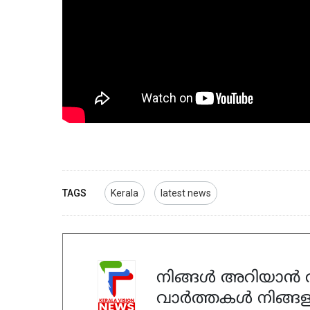
TAGS
Kerala
latest news
നിങ്ങൾ അറിയാൻ ആ
വാർത്തകൾ നിങ്ങള