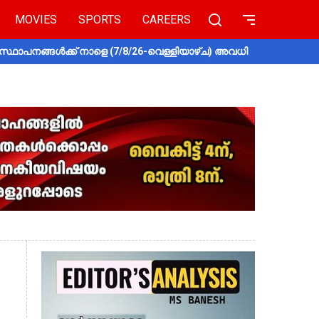
MOVIES
SPORTS
CAREERS
സ്ഥാപനങ്ങൾക്ക് നാളെ (7/8/26-വെള്ളിയാഴ്ച) അവധി
തൃശൂരിൽ