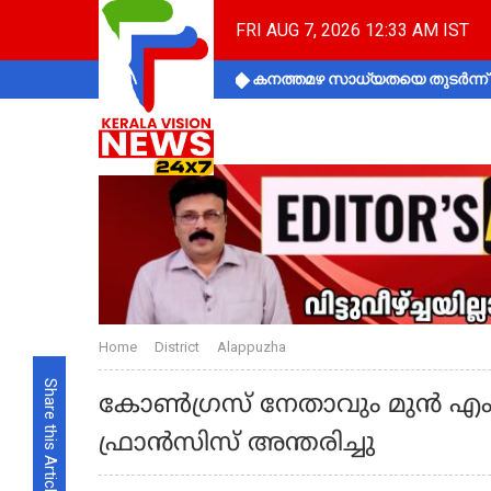
FRI AUG 7, 2026 12:33 AM IST
കനത്തമഴ സാധ്യതയെ തുടർന്ന് ക
Home
District
Alappuzha
Share this Article
കോൺഗ്രസ് നേതാവും മുൻ എ
ഫ്രാൻസിസ് അന്തരിച്ചു