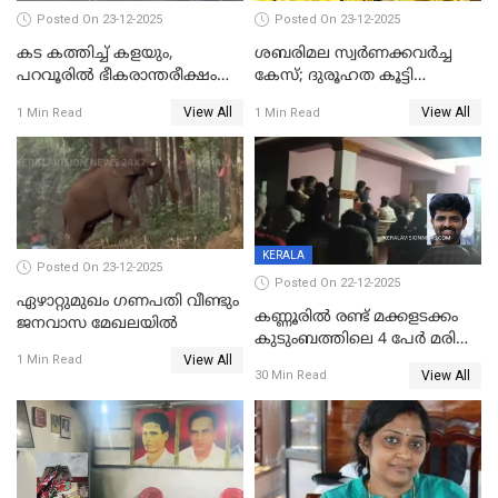
Posted On 23-12-2025
Posted On 23-12-2025
കട കത്തിച്ച് കളയും,
ശബരിമല സ്വര്‍ണക്കവര്‍ച്ച
പറവൂരില്‍ ഭീകരാന്തരീക്ഷം
കേസ്; ദുരൂഹത കൂട്ടി
സൃഷ്ടിച്ച് കുട്ടി ലഹരിസംഘം
വിദേശവ്യവസായിയുടെ മൊഴി
View All
View All
1 Min Read
1 Min Read
KERALA
Posted On 23-12-2025
Posted On 22-12-2025
ഏഴാറ്റുമുഖം ഗണപതി വീണ്ടും
കണ്ണൂരിൽ രണ്ട് മക്കളടക്കം
ജനവാസ മേഖലയിൽ
കുടുംബത്തിലെ 4 പേർ മരിച്ച
View All
നിലയിൽ
1 Min Read
View All
30 Min Read