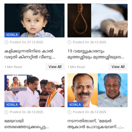
KERALA
Posted On 27-12-2025
Posted On 26-12-2025
കളിക്കുന്നതിനിടെ കാൽ
19 വയസ്സുകാരനും
വഴുതി കിണറ്റിൽ വീണു;
മുത്തശ്ശിയും മുത്തശ്ശിയുടെ
ഒന്നര വയസ്സുകാരന്
സഹോദരിയും വീട്ടിൽ തൂങ്ങി
View All
View All
1 Min Read
1 Min Read
ദാരുണാന്ത്യം
മരിച്ചനിലയിൽ
KERALA
KERALA
Posted On 26-12-2025
Posted On 26-12-2025
മേയറായി
നടന്നതിതാണ്, ‘മേയർ
തെരഞ്ഞെടുക്കപ്പെട്ട
ആകാൻ പോവുകയാണ്...;