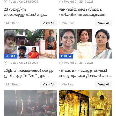
Posted On 23-12-2025
Posted On 23-12-2025
23 വയസ്സിനു
ആ വലിയ ശ്രമം വിഫലം;
താഴെയുള്ളവർക്ക് മദ്യം
വഴിയരികില്‍ ‌ഡോക്ടര്‍മാര്‍
നൽകിയതിനെതിരെ കർശന
ശസ്ത്രക്രിയ നടത്തിയ ലിനു
View All
View All
1 Min Read
1 Min Read
നടപടി;സ്ഥാപനങ്ങൾക്കെതിരെ
മരണത്തിന് കീഴടങ്ങി
രണ്ട് കേസുകൾ
KERALA
KERALA
Posted On 23-12-2025
Posted On 23-12-2025
വീട്ടിലെ നക്ഷത്രങ്ങൾ കെട്ടു;
വി.കെ മിനി മോളും ഷൈനി
ഇനി ആ ക്രിസ്മസ് സ്റ്റാർ
മാത്യുവും കൊച്ചി മേയർ പദം
മാത്രം; പൈതങ്ങൾക്ക്
പങ്കിടും; ദീപ്തി മേരി വർഗീസ്
View All
View All
1 Min Read
1 Min Read
വേണ്ടിയുള്ള
മേയറാകില്ല
പിടിവലിക്കിടയിൽ
അപ്പൂപ്പനെതിരെ പോക്സോ
കേസ് ഒടുവിൽ 4 ജീവനുകൾ
പൊലിഞ്ഞു