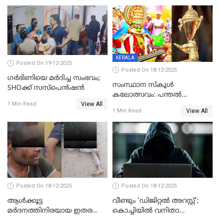
KERALA
Posted On 19-12-2025
Posted On 18-12-2025
ഗര്‍ഭിണിയെ മർദിച്ച സംഭവം;
സംസ്ഥാന സ്കൂൾ
SHOക്ക് സസ്പെൻഷൻ
കലോത്സവം: പന്തൽ
View All
കാൽനാട്ടൽ 20 ന്
1 Min Read
View All
1 Min Read
Posted On 18-12-2025
Posted On 18-12-2025
ആൾക്കൂട്ട
വീണ്ടും 'ഡിജിറ്റല്‍ അറസ്റ്റ്';
മർദനത്തിനിരയായ ഇതര
കൊച്ചിയില്‍ വനിതാ