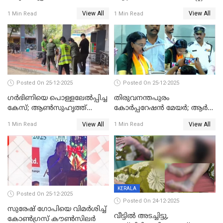
View All
View All
1 Min Read
1 Min Read
Posted On 25-12-2025
Posted On 25-12-2025
ഗര്‍ഭിണിയെ പൊള്ളലേല്‍പ്പിച്ച
തിരുവനന്തപുരം
കേസ്; ആണ്‍സുഹൃത്ത്
കോര്‍പ്പറേഷന്‍ മേയർ; ആര്‍
പിടിയില്‍
ശ്രീലേഖയ്ക്ക് മുൻതൂക്കം
View All
View All
1 Min Read
1 Min Read
KERALA
Posted On 25-12-2025
Posted On 24-12-2025
സുരേഷ് ഗോപിയെ വിമര്‍ശിച്ച്
വീട്ടിൽ അടച്ചിട്ടു,
കോണ്‍ഗ്രസ് കൗണ്‍സിലര്‍