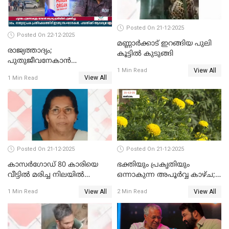
Posted On 21-12-2025
Posted On 22-12-2025
മണ്ണാർക്കാട് ഇറങ്ങിയ പുലി
രാജ്യത്താദ്യം;
കൂട്ടിൽ കുടുങ്ങി
പുതുജീവനേകാൻ
View All
ഷിബുവിന്റെ ഹൃദയം
1 Min Read
View All
1 Min Read
എറണാകുളം സർക്കാർ
ജനറൽ
ആശുപത്രിയിലെത്തിച്ചു
Posted On 21-12-2025
Posted On 21-12-2025
കാസർഗോഡ് 80 കാരിയെ
ഭക്തിയും പ്രകൃതിയും
വീട്ടിൽ മരിച്ച നിലയിൽ
ഒന്നാകുന്ന അപൂര്‍വ്വ കാഴ്ച;
കണ്ടെത്തി
ഭക്തർക്ക്
View All
View All
1 Min Read
2 Min Read
കാഴ്ചാനുഭവമൊരുക്കി
ശബരീ നന്ദനം