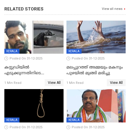
RELATED STORIES
View all news
KERALA
KERALA
Posted On 31-12-2025
Posted On 31-12-2025
കസ്റ്റഡിയിൽ
മലപ്പുറത്ത് അമ്മയും മകനും
എടുക്കുന്നതിനിടെ
പുഴയിൽ മുങ്ങി മരിച്ചു
വിലങ്ങുമായി രക്ഷപ്പെട്ട
View All
View All
1 Min Read
1 Min Read
വധശ്രമക്കേസ് പ്രതി പിടിയിൽ
KERALA
KERALA
Posted On 31-12-2025
Posted On 31-12-2025