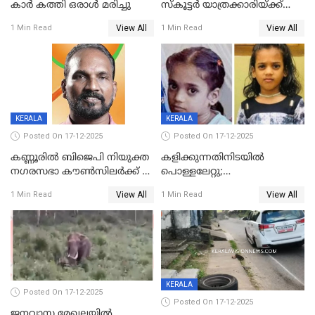
കാർ കത്തി ഒരാൾ മരിച്ചു
സ്കൂട്ടർ യാത്രക്കാരിയ്ക്ക്
ദാരുണാന്ത്യം; അപകടം
View All
View All
1 Min Read
1 Min Read
കണ്ടോത്ത് ദേശീയ പാതയിൽ
KERALA
KERALA
Posted On 17-12-2025
Posted On 17-12-2025
കണ്ണൂരിൽ ബിജെപി നിയുക്ത
കളിക്കുന്നതിനിടയിൽ
നഗരസഭാ കൗൺസിലർക്ക് 36
പൊള്ളലേറ്റു;
വർഷം തടവുശിക്ഷ
ചികിത്സയിലായിരുന്ന രണ്ടാം
View All
View All
1 Min Read
1 Min Read
ക്ലാസ് വിദ്യാർത്ഥിനി മരിച്ചു
KERALA
Posted On 17-12-2025
Posted On 17-12-2025
ജനവാസ മേഖലയില്‍