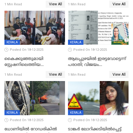
സംസ്ഥാന തൊഴിലാളി മരിച്ചു;
ഡോക്ടര്‍ക്ക് നഷ്ടമായത് 6.38
View All
View All
1 Min Read
1 Min Read
നടുക്കുന്ന സംഭവം
കോടി രൂപ
വാളയാറിൽ
KERALA
KERALA
Posted On 18-12-2025
Posted On 18-12-2025
കൈക്കുഞ്ഞുമായി
ആലപ്പുഴയിൽ ഇരട്ടവോട്ടെന്ന്
സ്റ്റേഷനിലെത്തിയ
പരാതി; വിജയം
യുവതിയ്ക്ക് മർദ്ദനം; സിഐ
റദ്ദാക്കണമെന്ന് വലിയമരം
View All
View All
1 Min Read
1 Min Read
കരണത്തടിച്ചു; CC ടിവി
വാർഡിലെ എൽഡിഎഫ്
ദൃശ്യങ്ങൾ പുറത്ത്
സ്ഥാനാർത്ഥി
KERALA
KERALA
Posted On 18-12-2025
Posted On 18-12-2025
ധോണിയിൽ റോഡരികിൽ
ടാങ്കർ ലോറിക്കടിയിൽപ്പെട്ട്