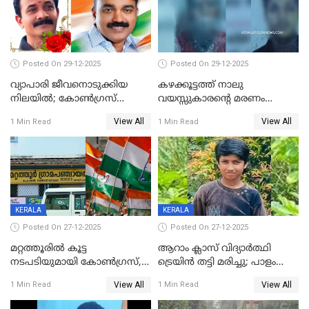
Posted On 29-12-2025
Posted On 29-12-2025
വ്യാപാരി ജീവനൊടുക്കിയ
കഴക്കൂട്ടത്ത് നാലു
നിലയില്‍; കോണ്‍ഗ്രസ്
വയസ്സുകാരന്റെ മരണം
കൗണ്‍സിലറുടെ
കൊലപാതകം: അമ്മയും
View All
View All
1 Min Read
1 Min Read
മാനസികപീഡനമെന്ന് കുറിപ്പ്
സുഹൃത്തും പൊലീസ്
കസ്റ്റഡിയിൽ
KERALA
KERALA
Posted On 27-12-2025
Posted On 27-12-2025
മറ്റത്തൂരിൽ കൂട്ട
ആറാം ക്ലാസ് വിദ്യാർത്ഥി
നടപടിയുമായി കോണ്‍ഗ്രസ്,
ട്രെയിൻ തട്ടി മരിച്ചു; പാളം
ബിജെപി പാളയത്തിലെത്തിയ
മുറിച്ചുകടക്കുന്നതിനിടെ
View All
View All
1 Min Read
1 Min Read
എട്ട് പേര്‍ ഉള്‍പ്പെടെ
അപകടം മലപ്പുറത്ത്
പത്തുപേരെ പുറത്താക്കി,