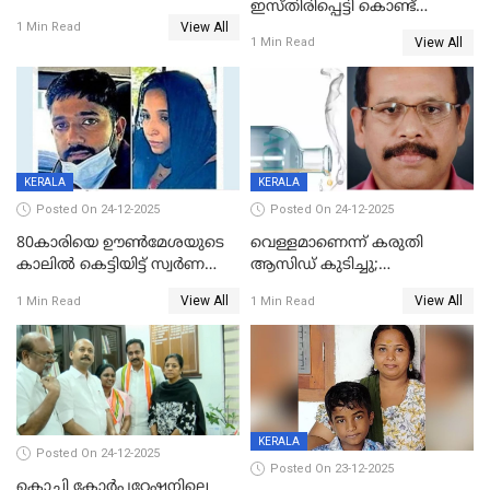
ഇസ്തിരിപ്പെട്ടി കൊണ്ട്
View All
പൊള്ളിച്ചു; 8 മാസം
1 Min Read
View All
1 Min Read
ഗർഭിണിയായ യുവതിക്ക് ക്രൂര
മർദനം
KERALA
KERALA
Posted On 24-12-2025
Posted On 24-12-2025
80കാരിയെ ഊൺമേശയുടെ
വെള്ളമാണെന്ന് കരുതി
കാലിൽ കെട്ടിയിട്ട് സ്വർണവും
ആസിഡ് കുടിച്ചു;
പണവും കവർന്നു;
ചികിത്സയിലിരുന്ന ആള്‍
View All
View All
1 Min Read
1 Min Read
കൊച്ചുമകനും സുഹൃത്തും
മരിച്ചു
അറസ്റ്റിൽ
KERALA
Posted On 24-12-2025
Posted On 23-12-2025
കൊച്ചി കോര്‍പ്പറേഷനിലെ