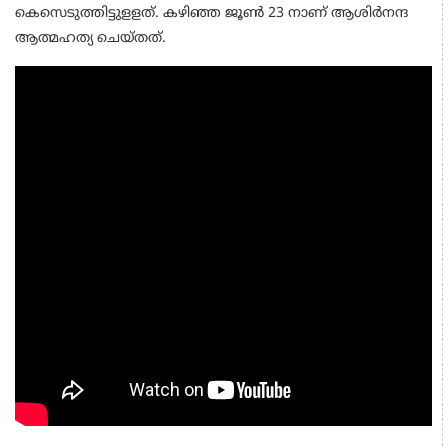
കെസെടുത്തിട്ടുളളത്. കഴിഞ്ഞ ജൂൺ 23 നാണ് ആശിർനന്ദ
ആത്മഹത്യ ചെയ്തത്.