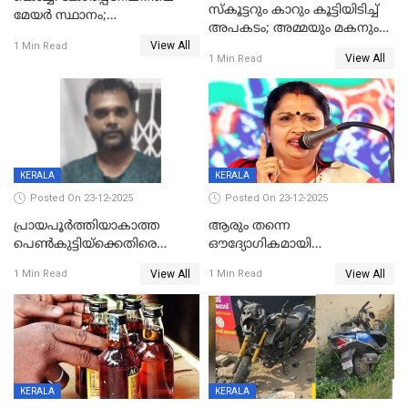
സ്കൂട്ടറും കാറും കൂട്ടിയിടിച്ച്
മേയര്‍ സ്ഥാനം;
അപകടം; അമ്മയും മകനും
കോണ്‍ഗ്രസില്‍ അതൃപതി
View All
മരിച്ചു, മറ്റൊരു മകൻ
1 Min Read
രൂക്ഷം
View All
1 Min Read
ഗുരുതരാവസ്ഥയിൽ
KERALA
KERALA
Posted On 23-12-2025
Posted On 23-12-2025
പ്രായപൂർത്തിയാകാത്ത
ആരും തന്നെ
പെൺകുട്ടിയ്ക്കെതിരെ
ഔദ്യോഗികമായി
ലൈംഗികാതിക്രമം; 36കാരന്
അറിയിച്ചിട്ടില്ല, മേയറെ
View All
View All
1 Min Read
1 Min Read
59 വർഷം തടവും 90,൦൦൦ രൂപ
കണ്ടെത്താൻ ഇന്ന് കോർ
പിഴയും ശിക്ഷ
കമ്മിറ്റി കൂടിയില്ല';
അതൃപ്തിയുമായി ദീപ്തി മേരി
വർഗീസ്
KERALA
KERALA