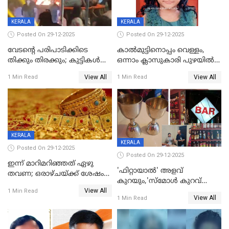
KERALA
KERALA
Posted On 29-12-2025
Posted On 29-12-2025
വേടന്റെ പരിപാടിക്കിടെ
കാൽമുട്ടിനൊപ്പം വെള്ളം,
തിക്കും തിരക്കും; കുട്ടികള്‍
ഒന്നാം ക്ലാസുകാരി പുഴയിൽ
ഉള്‍പ്പെടെ നിരവധി പേര്‍ക്ക്
മുങ്ങി മരിച്ചു; ദാരുണ സംഭവം
View All
View All
1 Min Read
1 Min Read
പരിക്ക്; പാളം മറികടന്ന
കുട്ടികൾക്കൊപ്പം
യുവാവ് ട്രെയിന്‍ തട്ടി മരിച്ചു
കളിക്കുന്നതിനിടെ
KERALA
KERALA
Posted On 29-12-2025
Posted On 29-12-2025
ഇന്ന് മാറിമറിഞ്ഞത് ഏഴു
'ഫിറ്റായാൽ' അളവ്
തവണ; ഒരാഴ്ചയ്ക്ക് ശേഷം
കുറയും,'സ്‌മോൾ കുറവ്
സ്വർണവിലയിൽ ഇടിവ്
View All
പിടികൂടി; ബാറിന് 25,000 രൂപ
1 Min Read
View All
1 Min Read
പിഴ