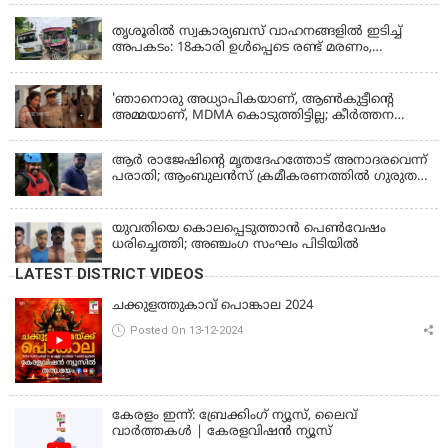
തൃശൂരിൽ സ്വകാര്യബസ് വാഹനങ്ങളില്‍ ഇടിച്ച്
അപകടം: 18കാരി ഉൾപ്പെടെ രണ്ട് മരണം,
പത്തോളം പേർക്ക് പരിക്ക്
KERALA
'ഞാനൊരു അധ്യാപികയാണ്, ആണ്‍കുട്ടീന്റെ
അമ്മയാണ്‌, MDMA കൊടുത്തിട്ടില്ല; കീർത്തന
മാധ്യമങ്ങളോട്; പൊലീസ് കസ്റ്റഡിയിൽ വിട്ട്
കോടതി, ജാമ്യാപേക്ഷ തള്ളി
ആര്‍ രാജേഷിന്റെ മൃതദേഹത്തോട് അനാദരവെന്ന്
പരാതി; ആംബുലന്‍സ് ക്രമീകരണത്തില്‍ ഗുരുതര
വീഴ്ച; മൃതദേഹം ചാവക്കാട് വരെ എത്തിച്ചത്
ഫ്രീസര്‍ സംവിധാനം ഇല്ലാതെയെന്നും ആരോപണം
യുവതിയെ കൊലപ്പെടുത്താൻ പെൺവേഷം
ധരിച്ചെത്തി; അഞ്ചംഗ സംഘം പിടിയിൽ
LATEST DISTRICT VIDEOS
ചക്കുളത്തുകാവ് പൊങ്കാല 2024
Posted On 13-12-2024
കേരളം ഇന്ന്: ബ്രേക്കിംഗ് ന്യൂസ്, ലൈവ്
വാർത്തകൾ | കേരളവിഷൻ ന്യൂസ്