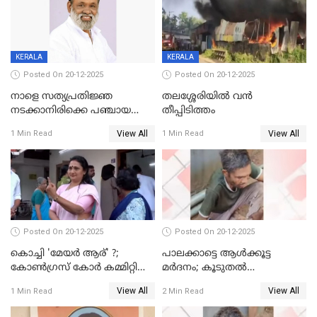
KERALA
KERALA
Posted On 20-12-2025
Posted On 20-12-2025
നാളെ സത്യപ്രതിജ്ഞ
തലശ്ശേരിയിൽ വൻ
നടക്കാനിരിക്കെ പഞ്ചായത്ത്
തീപ്പിടിത്തം
മെമ്പർ മരിച്ചു
View All
View All
1 Min Read
1 Min Read
Posted On 20-12-2025
Posted On 20-12-2025
കൊച്ചി 'മേയർ ആര്' ?;
പാലക്കാട്ടെ ആള്‍ക്കൂട്ട
കോണ്‍ഗ്രസ് കോര്‍ കമ്മിറ്റി
മര്‍ദനം; കൂടുതല്‍
യോഗം ചൊവ്വാഴ്ച
അറസ്റ്റുണ്ടാവും, മര്‍ദിച്ചത് 15
View All
View All
1 Min Read
2 Min Read
അംഗ സംഘമെന്ന് വിവരം