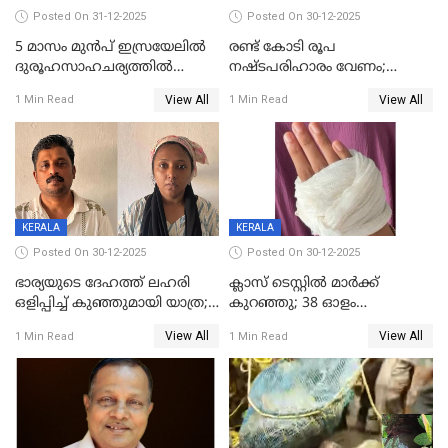
Posted On 31-12-2025
Posted On 30-12-2025
5 മാസം മുൻപ് ഇസ്രയേലിൽ
രണ്ട് കോടി രൂപ
ദുരൂഹസാഹചര്യത്തിൽ
നഷ്ടപരിഹാരം വേണം;
മരിച്ചനിലയിൽ കണ്ടെത്തിയ
ജിസിഡിഎക്ക് വക്കീൽ
View All
View All
1 Min Read
1 Min Read
മലയാളി യുവാവിന്റെ ഭാര്യയും
നോട്ടീസയച്ച് ഉമാ തോമസ്
മരിച്ചു
KERALA
KERALA
Posted On 30-12-2025
Posted On 30-12-2025
ഭാര്യയുടെ ദേഹത്ത് ലഹരി
ക്ലാസ് ടെസ്റ്റിൽ മാർക്ക്
ഒളിപ്പിച്ച് കുഞ്ഞുമായി യാത്ര;
കുറഞ്ഞു; 38 ഓളം
ഓട്ടോ വളഞ്ഞ് ദമ്പതികളെ
വിദ്യാർഥികളെ ട്യൂഷൻ
View All
View All
1 Min Read
1 Min Read
പിടികൂടി പൊലീസ്
സെന്ററിലെ അധ്യാപകന്‍
മർദിച്ചതായി പരാതി