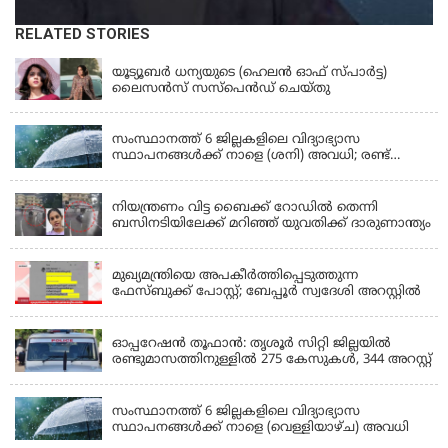
RELATED STORIES
KERALA
യൂട്യൂബർ ധന്യയുടെ (ഹെലൻ ഓഫ് സ്പാർട്ട)
ലൈസൻസ് സസ്‌പെൻഡ് ചെയ്തു
KERALA
സംസ്ഥാനത്ത് 6 ജില്ലകളിലെ വിദ്യാഭ്യാസ
സ്ഥാപനങ്ങൾക്ക് നാളെ (ശനി) അവധി; രണ്ട്
ജില്ലകളിൽ അവധി പ്രൊഫഷണൽ കോളേജുകൾ
KERALA
ഒഴികെ
നിയന്ത്രണം വിട്ട ബൈക്ക് റോഡിൽ തെന്നി
ബസിനടിയിലേക്ക് മറിഞ്ഞ് യുവതിക്ക് ദാരുണാന്ത്യം
KERALA
മുഖ്യമന്ത്രിയെ അപകീർത്തിപ്പെടുത്തുന്ന
ഫേസ്‌ബുക്ക് പോസ്റ്റ്; ബേപ്പൂർ സ്വദേശി അറസ്റ്റിൽ
KERALA
ഓപ്പറേഷൻ തൂഫാൻ: തൃശൂർ സിറ്റി ജില്ലയിൽ
രണ്ടുമാസത്തിനുള്ളിൽ 275 കേസുകൾ, 344 അറസ്റ്റ്
KERALA
സംസ്ഥാനത്ത് 6 ജില്ലകളിലെ വിദ്യാഭ്യാസ
സ്ഥാപനങ്ങൾക്ക് നാളെ (വെള്ളിയാഴ്ച) അവധി
KERALA