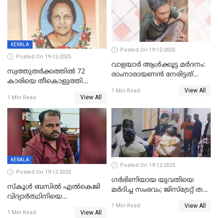
KERALA
Posted On 19-12-2025
Posted On 19-12-2025
വാളയാർ ആൾക്കൂട്ട മർദനം:
സ്വത്തുതര്‍ക്കത്തില്‍ 72
രാംനാരായണൻ നേരിട്ടത്
കാരിയെ തീകൊളുത്തി
കൊടും ക്രൂരത; ശരീരത്തിൽ
View All
കൊന്നു;
1 Min Read
നാൽപ്പതിലേറെ
View All
1 Min Read
ക്രൂരകൊലപാതകത്തില്‍
മുറിവുകളെന്ന് പോസ്റ്റ്‌മോർട്ടം
സഹോദരിപുത്രന് ജീവപര്യന്തം
റിപ്പോർട്ട്
KERALA
Posted On 19-12-2025
Posted On 19-12-2025
ഗര്‍ഭിണിയായ യുവതിയെ
സ്കൂൾ ബസിൽ എൽകെജി
മര്‍ദിച്ച സംഭവം; ജിസ്‌ട്രേറ്റ് തല
വിദ്യാര്‍ത്ഥിനിയെ
അന്വേഷണം വേണമെന്ന്
View All
ലൈംഗികമായി ഉപദ്രവിച്ചു;
1 Min Read
യുവതി
View All
1 Min Read
ക്ലീനര്‍ പിടിയിൽ