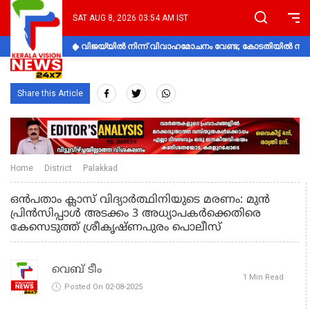
SAT AUG 8, 2026 03:54 AM IST
വിജയ്‌യിൽ നിന്ന് വിവാഹമോചനം വേണ്ട; കോടതിയിൽ നിലപാ
Share this Article
Home
District
Palakkad
ഒൻപതാം ക്ലാസ് വിദ്യാർത്ഥിനിയുടെ മരണം: മുൻ
പ്രിൻസിപ്പാൾ അടക്കം 3 അധ്യാപകർക്കെതിരെ
കേസെടുത്ത് ശ്രീകൃഷ്ണപുരം പൊലീസ്
വെബ് ടീം
1 Min Read
Posted On 02-08-2025