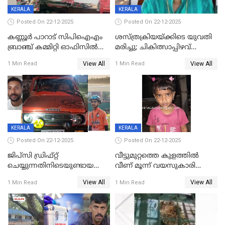
KERALA
KERALA
Posted On 22-12-2025
Posted On 22-12-2025
കണ്ണൂർ പാറാട് സിപിഐഎം
ശസ്ത്രക്രിയയ്‌ക്കിടെ യുവതി
ബ്രാഞ്ച് കമ്മിറ്റി ഓഫിസിൽ
മരിച്ചു; ചികിത്സാപ്പിഴവ്
തീയിട്ടു; നേതാക്കളുടെ
ആരോപിച്ച് ബന്ധുക്കൾ;
View All
View All
1 Min Read
1 Min Read
ചിത്രങ്ങളടക്കം കത്തിയ
സംഭവം മാവേലിക്കരയിൽ
നിലയിൽ
KERALA
KERALA
Posted On 22-12-2025
Posted On 22-12-2025
ജിപ്സി ഡ്രിഫ്റ്റ്
വീട്ടുമുറ്റത്തെ കുളത്തിൽ
ചെയ്യുന്നതിനിടെയുണ്ടായ
വീണ് മൂന്ന് വയസുകാരി
അപകടം; 14 വയസുകാരന്
മരിച്ചു
View All
View All
1 Min Read
1 Min Read
ദാരുണാന്ത്യം; ജീപ്സി
ഓടിച്ചയാൾ അറസ്റ്റിൽ.