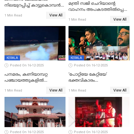
മന്ത്രി സജി ചെറിയാന്റെ
നിലയുറപ്പിച്ച് കാട്ടുകൊമ്പന്‍
വാഹനം അപകടത്തിൽപ്പെട്ടു;
പടയപ്പ
View All
മന്ത്രിയും സംഘവും
1 Min Read
View All
1 Min Read
രക്ഷപ്പെട്ടത് തലനാരിടയ്ക്ക്
KERALA
KERALA
Posted On 16-12-2025
Posted On 16-12-2025
പനമരം, കണിയാമ്പറ്റ
‘പോറ്റിയേ കേറ്റിയേ’
പഞ്ചായത്തുകളിൽ
ഭക്തവികാരം
ബുധനാഴ്ച വിദ്യാഭ്യാസ
വ്രണപ്പെടുത്തിയെന്നു
View All
View All
1 Min Read
1 Min Read
സ്ഥാപനങ്ങൾക്ക് അവധി
ഡിജിപിക്ക് പരാതി; ശക്തമായ
നടപടി വേണമെന്നു
സിപിഐഎമ്മും
Posted On 16-12-2025
Posted On 16-12-2025