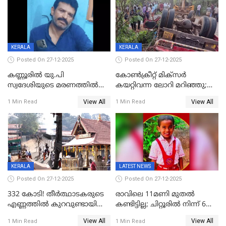
ചൊവ്വന്നൂരിലും നടപടി
KERALA
KERALA
Posted On 27-12-2025
Posted On 27-12-2025
കണ്ണൂരിൽ യു.പി
കോണ്‍ക്രീറ്റ് മിക്‌സര്‍
സ്വദേശിയുടെ മരണത്തിൽ
കയറ്റിവന്ന ലോറി മറിഞ്ഞു;
അഞ്ചംഗ സംഘത്തിനെതിരെ
രണ്ടുപേര്‍ക്ക് ദാരുണാന്ത്യം;
View All
View All
1 Min Read
1 Min Read
കേസ്; തർക്കമുണ്ടായത്
അപകടം കണ്ണൂരിൽ
ഫേഷ്യലിന് 300 രൂപ
ആവശ്യപ്പെട്ടതിനെച്ചൊല്ലി
KERALA
LATEST NEWS
Posted On 27-12-2025
Posted On 27-12-2025
332 കോടി! തീർത്ഥാടകരുടെ
രാവിലെ 11മണി മുതൽ
എണ്ണത്തിൽ കുറവുണ്ടായിട്ടും
കണ്ടിട്ടില്ല; ചിറ്റൂരിൽ നിന്ന് 6
ശബരിമലയിൽ വരുമാനം
വയസ്സുകാരനെ കാണാതായി
View All
View All
1 Min Read
1 Min Read
കുതിച്ചുയരുന്നു