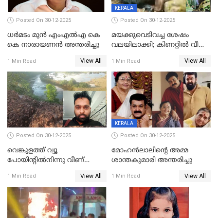
KERALA
Posted On 30-12-2025
Posted On 30-12-2025
ധർമടം മുൻ എംഎല്‍എ കെ
മയക്കുവെടിവച്ച ശേഷം
കെ നാരായണന്‍ അന്തരിച്ചു
വലയിലാക്കി; കിണറ്റിൽ വീണ
കടുവയെ പുറത്തെത്തിച്ചു
View All
View All
1 Min Read
1 Min Read
KERALA
Posted On 30-12-2025
Posted On 30-12-2025
വെങ്കുളത്ത് വ്യൂ
മോഹന്‍ലാലിന്‍റെ അമ്മ
പോയിന്റിൽനിന്നു വീണ്
ശാന്തകുമാരി അന്തരിച്ചു
യുവാവ് മരിച്ചു
View All
View All
1 Min Read
1 Min Read