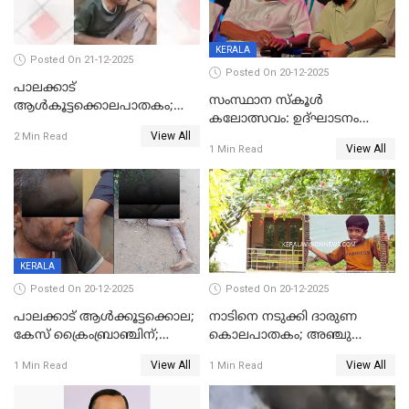
KERALA
Posted On 21-12-2025
Posted On 20-12-2025
പാലക്കാട്‌
സംസ്ഥാന സ്കൂൾ
ആൾകൂട്ടക്കൊലപാതകം;
കലോത്സവം: ഉദ്ഘാടനം
അന്വേഷണം
View All
മുഖ്യമന്ത്രി, സമാപനത്തിൽ
2 Min Read
ഊർജ്ജിതമാക്കിമാക്കി
View All
1 Min Read
മുഖ്യാതിഥിയായി
ക്രൈംബ്രാഞ്ച്
മോഹൻലാൽ
KERALA
Posted On 20-12-2025
Posted On 20-12-2025
പാലക്കാട് ആൾക്കൂട്ടക്കൊല;
നാടിനെ നടുക്കി ദാരുണ
കേസ് ക്രൈംബ്രാഞ്ചിന്;
കൊലപാതകം; അഞ്ചു
DYSPയുടെ നേതൃത്വത്തിൽ
വയസ്സുകാരനെ 'അമ്മ
View All
View All
1 Min Read
1 Min Read
അന്വേഷിക്കും
കഴുത്തുഞെരിച്ച് കൊന്നു