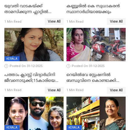
യുവതി വാടകയ്ക്ക്
കണ്ണൂരിൽ കെ സുധാകരൻ
താമസിക്കുന്ന ഫ്ലാറ്റില്‍
സ്ഥാനാർഥിയായേക്കും
തൂങ്ങിമരിച്ച നിലയില്‍;
View All
View All
1 Min Read
1 Min Read
സംഭവം കൈതപ്പൊയിലില്‍
KERALA
Posted On 31-12-2025
Posted On 31-12-2025
പത്താം ക്ലാസ്സ് വിദ്യാര്‍ഥിനി
റെയിൽവേ സ്റ്റേഷനിൽ
ജീവനൊടുക്കി;15കാരിയെ
ബന്ധുവിനെ കൊണ്ടാക്കി
കണ്ടെത്തിയത്
മടങ്ങുന്നതിനിടെ ടോറസ്സ്
View All
View All
1 Min Read
1 Min Read
കിടപ്പുമുറിയില്‍ തൂങ്ങി മരിച്ച
ലോറി സ്കൂട്ടറിൽ ഇടിച്ചു :
നിലയിൽ
യുവതിക്ക് ദാരുണാന്ത്യം
KERALA
KERALA