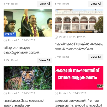
ശേഷമുള്ള പി ഇന്ദിരയുടെ
ആവട്ടെ, അഭിനന്ദനങ്ങൾ’;
View All
View All
1 Min Read
1 Min Read
ആദ്യ വോട്ട് അസാധു; കണ്ണൂർ
മുഖ്യമന്ത്രിയുടെ ഓഫീസ്
ഡെപ്യൂട്ടി മേയർ സ്ഥാനത്ത്
തന്നെ വിശദീകരിയ്ക്കുന്നു;
താഹിറിന് വിജയം
സത്യമിതാണ്
KERALA
Posted On 26-12-2025
Posted On 26-12-2025
കോഴിക്കോട് BJPയിൽ തർക്കം;
തിരുവനന്തപുരം
മേയർ സ്ഥാനാർത്ഥിയെ
കോര്‍പ്പറേഷന്‍ മേയര്‍
പരസ്യമായി പ്രഖ്യാപിച്ചില്ല
View All
തെരഞ്ഞെടുപ്പ്; സിപിഐഎം
2 Min Read
View All
1 Min Read
ഹൈക്കോടതിയിലേക്ക്;
സത്യപ്രതിജ്ഞ ചടങ്ങില്‍
ചട്ടലംഘനമെന്ന് പാർട്ടി
Posted On 26-12-2025
Posted On 25-12-2025
വണ്ടിക്കടവിലെ നരഭോജി
കരോള്‍ സംഘത്തിന് നേരെ
കടുവ കൂട്ടിലായി
ആക്രമണം; ഒരാള്‍ അറസ്റ്റില്‍