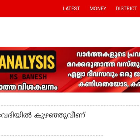
LATEST
MONEY
DISTRICT
േദിയില്‍ കുഴഞ്ഞുവീണ്