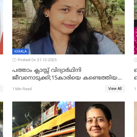
KERALA
Posted On 31-12-2025
പത്താം ക്ലാസ്സ് വിദ്യാര്‍ഥിനി
ജീവനൊടുക്കി;15കാരിയെ കണ്ടെത്തിയത്
ക
കിടപ്പുമുറിയില്‍ തൂങ്ങി മരിച്ച നിലയിൽ
ല
1 Min Read
1
View All
ദ