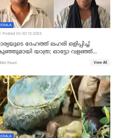
KERALA
Posted On 30-12-2025
ാര്യയുടെ ദേഹത്ത് ലഹരി ഒളിപ്പിച്ച്
കുഞ്ഞുമായി യാത്ര; ഓട്ടോ വളഞ്ഞ്
ദമ്പതികളെ പിടികൂടി പൊലീസ്
 Min Read
View All
KERALA