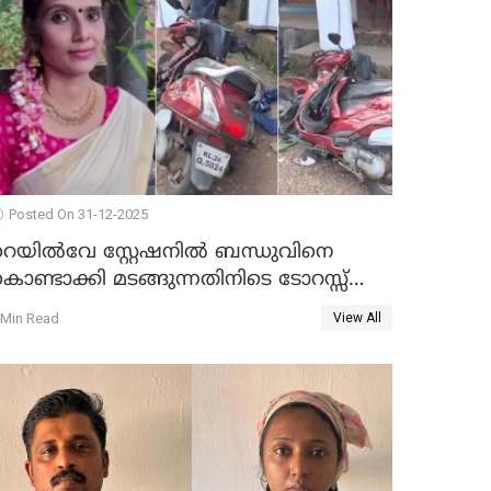
Posted On 31-12-2025
റെയിൽവേ സ്റ്റേഷനിൽ ബന്ധുവിനെ
ൊണ്ടാക്കി മടങ്ങുന്നതിനിടെ ടോറസ്സ്
ോറി സ്കൂട്ടറിൽ ഇടിച്ചു : യുവതിക്ക്
 Min Read
View All
ാരുണാന്ത്യം