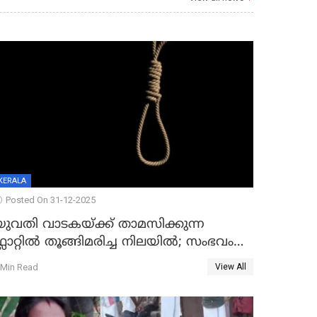
KERALA
Posted On 31-12-2025
യുവതി വാടകയ്ക്ക് താമസിക്കുന്ന
്ലാറ്റില്‍ തൂങ്ങിമരിച്ച നിലയില്‍; സംഭവം
കൈതപ്പൊയിലില്‍
 Min Read
View All