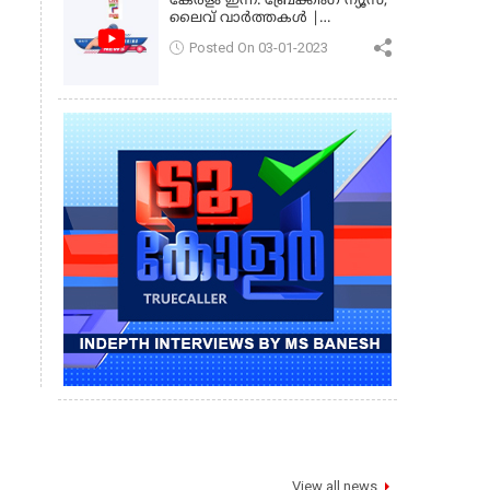
കേരളം ഇന്ന്: ബ്രേക്കിംഗ് ന്യൂസ്,
ലൈവ് വാർത്തകൾ |
കേരളവിഷൻ ന്യൂസ്
Posted On 03-01-2023
View all news