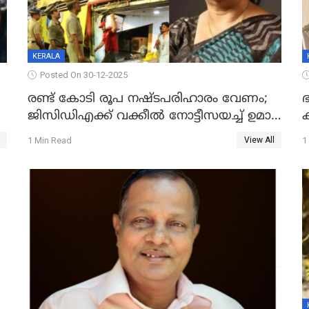
KERALA
Posted On 30-12-2025
രണ്ട് കോടി രൂപ നഷ്ടപരിഹാരം വേണം;
ഭ
ജിസിഡിഎക്ക് വക്കീൽ നോട്ടീസയച്ച് ഉമാ
തോമസ്
1 Min Read
1
View All