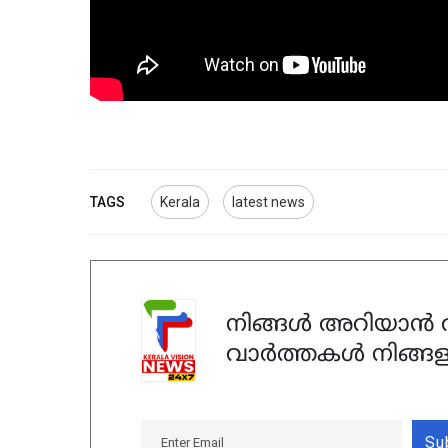
TAGS
Kerala
latest news
നിങ്ങൾ അറിയാൻ ആ
വാർത്തകൾ നിങ്ങള
Su