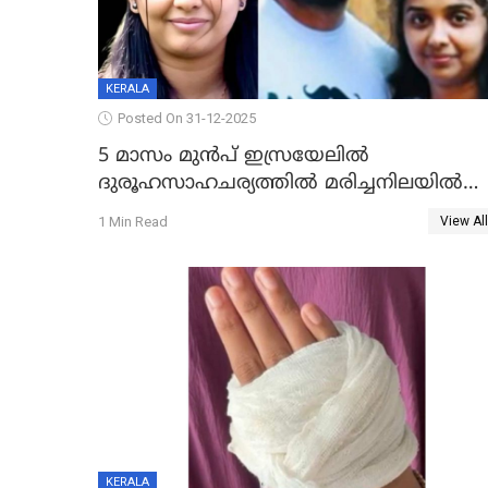
KERALA
Posted On 31-12-2025
5 മാസം മുൻപ് ഇസ്രയേലിൽ
ദുരൂഹസാഹചര്യത്തിൽ മരിച്ചനിലയിൽ
കണ്ടെത്തിയ മലയാളി യുവാവിന്റെ
1 Min Read
View All
ഭാര്യയും മരിച്ചു
KERALA