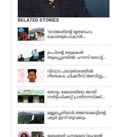
RELATED STORIES
KERALA
‘രാജേഷിന്‍റെ മൃതദേഹം
കൊണ്ടുപോകാന്‍
തഹസില്‍ദാര്‍ പണം
LATEST NEWS
ആവശ്യപ്പെട്ടു’;
ഗുരുതരആരോപണം
ട്രംപിന്റെ മരുമകന്‍
ആലപ്പുഴയില്‍; ഹൗസ് ബോട്ട്
യാത്ര തുടങ്ങി; വള്ളംകളി
കാണും
വിവാദ പരാമര്‍ശത്തില്‍
നീണ്ടകര ഫിഷറീസ് അസിസ്റ്റന്റ്
ഡയറക്ടര്‍ക്കെതിരെ നടപടി
തോട്ടം മേഖലയിലെ ജാതി
സര്‍ട്ടിഫിക്കറ്റ് പ്രതിസന്ധിക്ക്
പരിഹാരം
മുല്ലപ്പെരിയാര്‍ അണക്കെട്ടിൻ്റെ
ഷട്ടര്‍ ഇന്ന് തുറക്കും
KERALA
യൂട്യൂബർ ധന്യയുടെ (ഹെലൻ